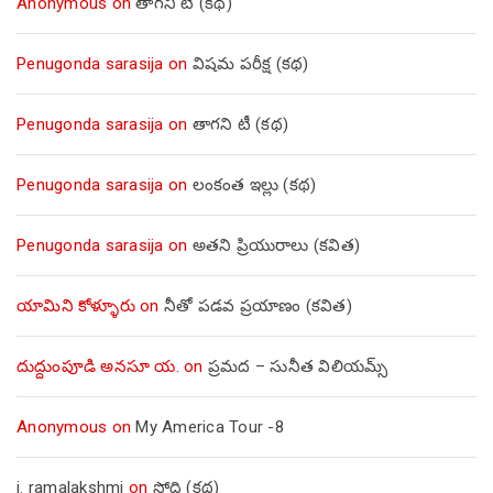
Anonymous
on
తాగని టీ (కథ)
Penugonda sarasija
on
విషమ పరీక్ష (క‌థ‌)
Penugonda sarasija
on
తాగని టీ (కథ)
Penugonda sarasija
on
లంకంత ఇల్లు (కథ)
Penugonda sarasija
on
అతని ప్రియురాలు (కవిత)
యామిని కోళ్ళూరు
on
నీతో పడవ ప్రయాణం (కవిత)
దుద్దుంపూడి అనసూ య.
on
ప్రమద – సునీత విలియమ్స్
Anonymous
on
My America Tour -8
j. ramalakshmi
on
సోది (కథ)