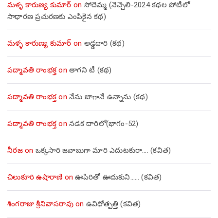
మళ్ళ కారుణ్య కుమార్
on
సోదెమ్మ (నెచ్చెలి-2024 కథల పోటీలో
సాధారణ ప్రచురణకు ఎంపికైన కథ)
మళ్ళ కారుణ్య కుమార్
on
అడ్డదారి (కథ)
పద్మావతి రాంభక్త
on
తాగని టీ (కథ)
పద్మావతి రాంభక్త
on
నేను బాగానే ఉన్నాను (క‌థ‌)
పద్మావతి రాంభక్త
on
నడక దారిలో(భాగం-52)
నీరజ
on
ఒక్కసారి జవాబుగా మారి ఎదుటకురా…. (కవిత)
చిలుకూరి ఉషారాణి
on
ఊపిరితో ఊదుకుని…… (కవిత)
శింగరాజు శ్రీనివాసరావు
on
ఉవిధోత్పత్తి (కవిత)