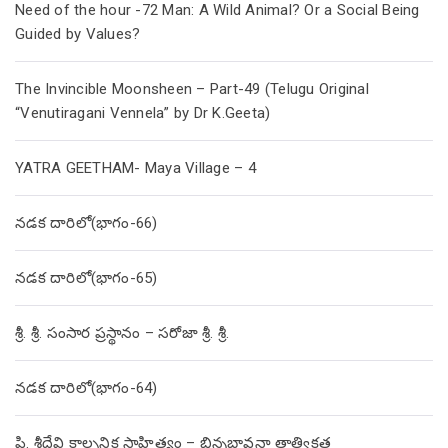
Need of the hour -72 Man: A Wild Animal? Or a Social Being
Guided by Values?
The Invincible Moonsheen – Part-49 (Telugu Original
“Venutiragani Vennela” by Dr K.Geeta)
YATRA GEETHAM- Maya Village – 4
నడక దారిలో(భాగం-66)
నడక దారిలో(భాగం-65)
శ్రీ. శ్రీ. సంసార ప్రస్థానం – సరోజా శ్రీ. శ్రీ.
నడక దారిలో(భాగం-64)
పి. శ్రీదేవి కాల్పనిక సాహిత్యం – భిన్నభావనా తాత్వికత