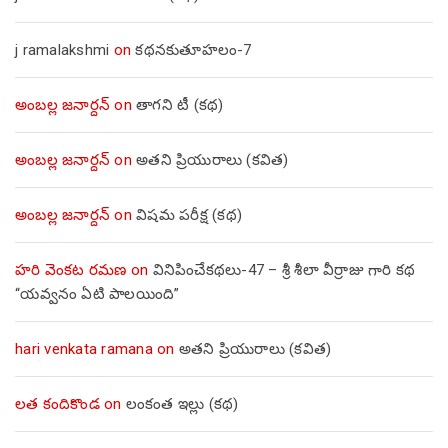
j ramalakshmi
on
కథనకుతూహలం-7
అంబల్ల జనార్దన్
on
తాగని టీ (కథ)
అంబల్ల జనార్దన్
on
అతని ప్రియురాలు (కవిత)
అంబల్ల జనార్దన్
on
విషమ పరీక్ష (క‌థ‌)
హరి వెంకట రమణ
on
వినిపించేకథలు-47 – శ్రీ శీలా వీర్రాజు గారి కథ
“యవ్వనం ఏటి పాలయింది”
hari venkata ramana
on
అతని ప్రియురాలు (కవిత)
లత కందికొండ
on
లంకంత ఇల్లు (కథ)