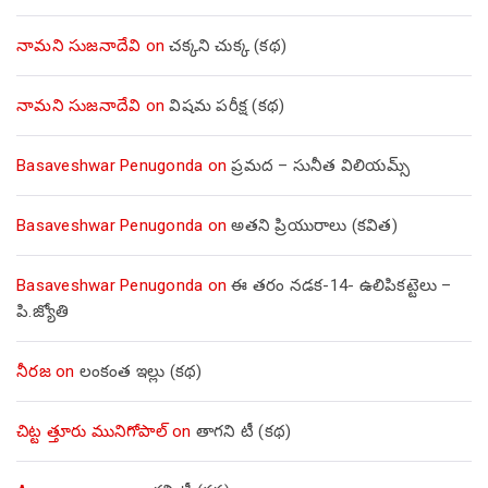
నామని సుజనాదేవి
on
చక్కని చుక్క (కథ)
నామని సుజనాదేవి
on
విషమ పరీక్ష (క‌థ‌)
Basaveshwar Penugonda
on
ప్రమద – సునీత విలియమ్స్
Basaveshwar Penugonda
on
అతని ప్రియురాలు (కవిత)
Basaveshwar Penugonda
on
ఈ తరం నడక-14- ఉలిపికట్టెలు –
పి.జ్యోతి
నీరజ
on
లంకంత ఇల్లు (కథ)
చిట్ట త్తూరు మునిగోపాల్
on
తాగని టీ (కథ)