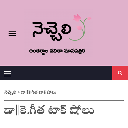
Skip
నెచ్చెలి
to
content
e
Toggle
menu
వనితా మాస పత్రిక
Primary
Menu
నెచ్చెలి
>
డా||కె.గీత టాక్ షోలు
డా||కె.గీత టాక్ షోలు