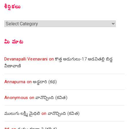
శీర్షికలు
శీర్షికలు
మీ మాట
Devanapalli Veenavani
on
కొత్త అడుగులు-17 అడవితల్లి బిడ్డ
వీణావాణి
Annapurna
on
అడ్డదారి (కథ)
Anonymous
on
వానొచ్చింది (కవిత)
ములుగు లక్ష్మీ మైథిలి
on
వానొచ్చింది (కవిత)