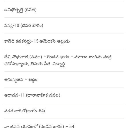
ఉవిధోత్పత్తి (కవిత)
సస్య-10 (చివరి భాగం)
కాదేదీ కథకనర్హం-15 అమెరికన్ అల్లుడు
దేవి చౌధురాణి (నవల) – రెండవ భాగం – మూలం-బంకిమ చంద్ర
ఛటోపాధ్యాయ, తెనుగు సేత-విద్యార్థి
అనుసృజన – అద్దం
ఆరాధన-11 (ధారావాహిక నవల)
నడక దారిలో(భాగం-54)
నా జీవన యానంలో (రెండవ భాగం) – 54