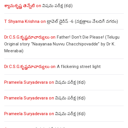
శ్యామకృష్ణ తెన్నేటి
on
విషమ పరీక్ష (క‌థ‌)
T Shyama Krishna
on
ట్రావెల్ డైరీస్ -6 (నక్షత్రాలు నేలదిగే నగరం)
Dr.C.S.G.కృష్ణమాచార్యులు
on
Father! Don’t Die Please! (Telugu
Original story “Naayanaa Nuvvu Chacchipovadde” by Dr K.
Meerabai)
Dr.C.S.G.కృష్ణమాచార్యులు
on
A flickering street light
Prameela Suryadevara
on
విషమ పరీక్ష (క‌థ‌)
Prameela Suryadevara
on
విషమ పరీక్ష (క‌థ‌)
Prameela Suryadevara
on
విషమ పరీక్ష (క‌థ‌)