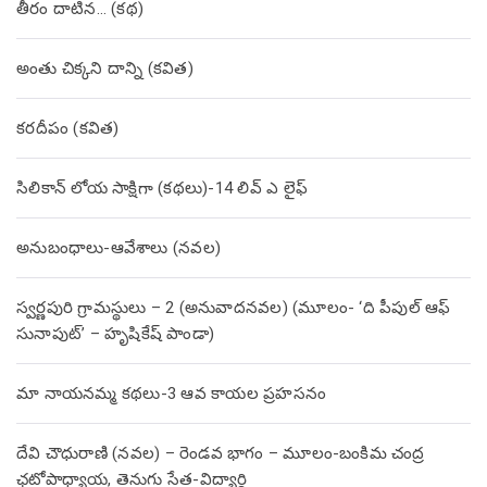
తీరం దాటిన… (క‌థ‌)
అంతు చిక్కని దాన్ని (కవిత)
కరదీపం (కవిత)
సిలికాన్ లోయ సాక్షిగా (కథలు)-14 లివ్ ఎ లైఫ్
అనుబంధాలు-ఆవేశాలు (నవల)
స్వర్ణపురి గ్రామస్థులు – 2 (అనువాదనవల) (మూలం- ‘ది పీపుల్ ఆఫ్
సునాపుట్’ – హృషికేష్ పాండా)
మా నాయనమ్మ కథలు-3 ఆవ కాయల ప్రహసనం
దేవి చౌధురాణి (నవల) – రెండవ భాగం – మూలం-బంకిమ చంద్ర
ఛటోపాధ్యాయ, తెనుగు సేత-విద్యార్థి