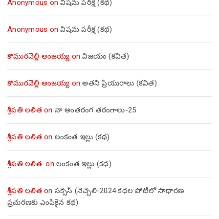
Anonymous
on
విషమ పరీక్ష (క‌థ‌)
Anonymous
on
విషమ పరీక్ష (క‌థ‌)
కొమురవెల్లి అంజయ్య
on
విజయం (కవిత)
కొమురవెల్లి అంజయ్య
on
అతని ప్రియురాలు (కవిత)
శ్రీపతి లలిత
on
నా అంతరంగ తరంగాలు-25
శ్రీపతి లలిత
on
లంకంత ఇల్లు (కథ)
శ్రీపతి లలిత.
on
లంకంత ఇల్లు (కథ)
శ్రీపతి లలిత
on
సక్సెస్ (నెచ్చెలి-2024 కథల పోటీలో సాధారణ
ప్రచురణకు ఎంపికైన కథ)