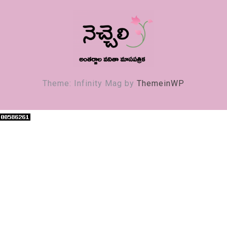
నెచ్చెలి
వనితా మాస పత్రిక
Theme: Infinity Mag by
ThemeinWP