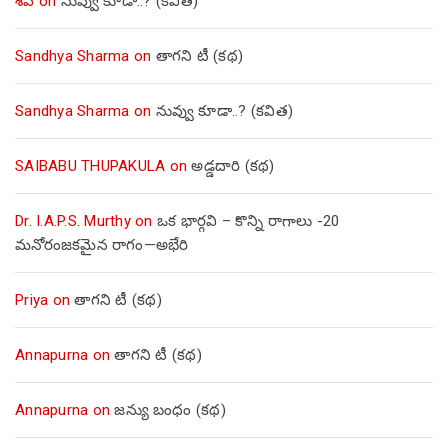
శివ
on
నువ్వు కూడా..? (కవిత)
Sandhya Sharma
on
తాగని టీ (కథ)
Sandhya Sharma
on
నువ్వు కూడా..? (కవిత)
SAIBABU THUPAKULA
on
అడ్డదారి (కథ)
Dr. I.A.P.S. Murthy
on
ఒక భార్గవి – కొన్ని రాగాలు -20
మనోరంజకమైన రాగం—అభేరి
Priya
on
తాగని టీ (కథ)
Annapurna
on
తాగని టీ (కథ)
Annapurna
on
జన్యు బంధం (కథ)