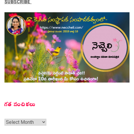
SUBSCRIBE
గత సంచికలు
గత
సంచికలు