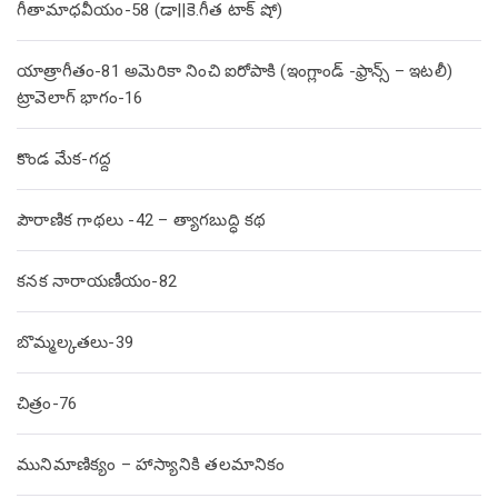
గీతామాధవీయం-58 (డా||కె.గీత టాక్ షో)
యాత్రాగీతం-81 అమెరికా నించి ఐరోపాకి (ఇంగ్లాండ్ -ఫ్రాన్స్ – ఇటలీ)
ట్రావెలాగ్ భాగం-16
కొండ మేక-గద్ద
పౌరాణిక గాథలు -42 – త్యాగబుద్ధి కథ
కనక నారాయణీయం-82
బొమ్మల్కతలు-39
చిత్రం-76
మునిమాణిక్యం – హాస్యానికి తలమానికం