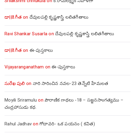
Srilakshmi chivukula
on
కె.రామలక్ష్మికి నివాళిగా
డా||కె.గీత
on
దేవులపల్లి కృష్ణశాస్త్రి లలితగీతాలు
Ravi Shankar Susarla
on
దేవులపల్లి కృష్ణశాస్త్రి లలితగీతాలు
డా||కె.గీత
on
ఈ-పుస్తకాలు
Vijayaranganatham
on
ఈ-పుస్తకాలు
సురేఖ పులి
on
నారి సారించిన నవల-23 తెన్నేటి హేమలత
Moyili Sriramulu
on
పౌరాణిక గాథలు -18 – సజ్జనసాంగత్యము –
చంద్రహాసుడు కథ.
Rahul Jadhav
on
గోదావరి- ఒక పయనం ( కవిత)