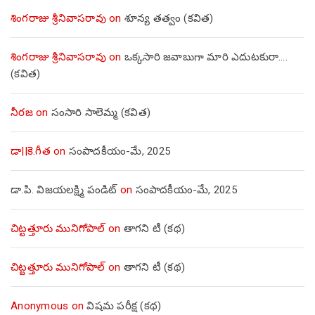
శింగరాజు శ్రీనివాసరావు
on
శూన్య తత్వం (కవిత)
శింగరాజు శ్రీనివాసరావు
on
ఒక్కసారి జవాబుగా మారి ఎదుటకురా….
(కవిత)
నీరజ
on
సంసారి సాలెమ్మ (కవిత)
డా||కె.గీత
on
సంపాదకీయం-మే, 2025
డా.పి. విజయలక్ష్మి పండిట్
on
సంపాదకీయం-మే, 2025
చిట్టత్తూరు మునిగోపాల్
on
తాగని టీ (కథ)
చిట్టత్తూరు మునిగోపాల్
on
తాగని టీ (కథ)
Anonymous
on
విషమ పరీక్ష (క‌థ‌)