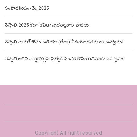
సంపాదకీయం-మే, 2025
నెచ్చెలి-2025 కథా, కవితా పురస్కారాల పోటీలు
నెచ్చెలి ఛానల్ కోసం ఆడియో (లేదా) వీడియో రచనలకు ఆహ్వానం!
నెచ్చెలి ఆరవ వార్షికోత్సవ ప్రత్యేక సంచిక కోసం రచనలకు ఆహ్వానం!
Copyright All right reserved