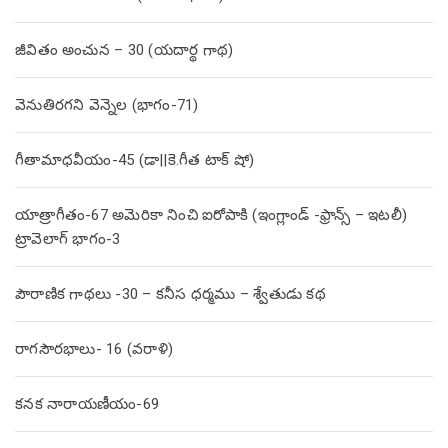
జీవితం అంచున – 30 (యదార్థ గాథ)
వెనుతిరగని వెన్నెల (భాగం-71)
గీతామాధవీయం-45 (డా||కె.గీత టాక్ షో)
యాత్రాగీతం-67 అమెరికా నించి ఐరోపాకి (ఇంగ్లాండ్ -ఫ్రాన్స్ – ఇటలీ)
ట్రావెలాగ్ భాగం-3
పౌరాణిక గాథలు -30 – కనీస ధర్మము – శ్వేతుడు కథ
రాగసౌరభాలు- 16 (వరాళి)
కనక నారాయణీయం-69