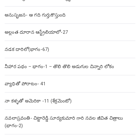
అనుసృజన- ఆ గది గుర్తుకొస్తుంది
అల్లంత దూరాన ఆస్ట్రేలియాలో-27
నడక దారిలో(భాగం-67)
నీహార పథం – భాగం-1 – తొలి తొలి అడుగుల చిన్నారి లోకం
వ్యాధితో పోరాటం- 41
నా కళ్ళతో అమెరికా -11 (శేక్రమెంటో)
నవలాస్రవంతి- చిట్టారెడ్డి సూర్యకుమారి గారి నవల జీవిత చిత్రాలు
(భాగం-2)