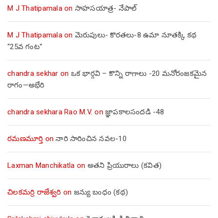
M J Thatipamala
on
సాహసయాత్ర- నేపాల్‌
M J Thatipamala
on
మెరుపులు- కొరతలు-8 ఉమా నూతక్కి కథ
“25వ గంట”
chandra sekhar
on
ఒక భార్గవి – కొన్ని రాగాలు -20 మనోరంజకమైన
రాగం—అభేరి
chandra sekhara Rao M.V.
on
జ్ఞాపకాలసందడి -48
రమణమూర్తి
on
నారి సారించిన నవల-10
Laxman Manchikatla
on
అతని ప్రియురాలు (కవిత)
చిలకమర్రి రాజేశ్వరి
on
జన్యు బంధం (కథ)