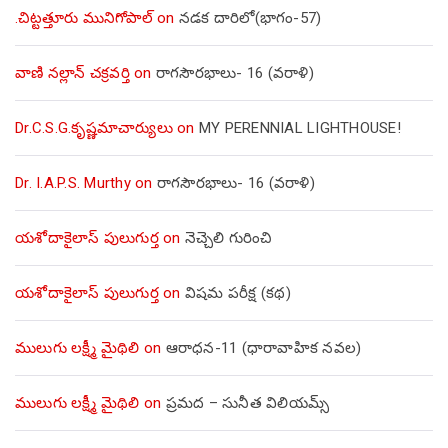
.చిట్టత్తూరు మునిగోపాల్
on
నడక దారిలో(భాగం-57)
వాణి నల్లాన్ చక్రవర్తి
on
రాగసౌరభాలు- 16 (వరాళి)
Dr.C.S.G.కృష్ణమాచార్యులు
on
MY PERENNIAL LIGHTHOUSE!
Dr. I.A.P.S. Murthy
on
రాగసౌరభాలు- 16 (వరాళి)
యశోదాకైలాస్ పులుగుర్త
on
నెచ్చెలి గురించి
యశోదాకైలాస్ పులుగుర్త
on
విషమ పరీక్ష (క‌థ‌)
ములుగు లక్ష్మీ మైథిలి
on
ఆరాధన-11 (ధారావాహిక నవల)
ములుగు లక్ష్మీ మైథిలి
on
ప్రమద – సునీత విలియమ్స్