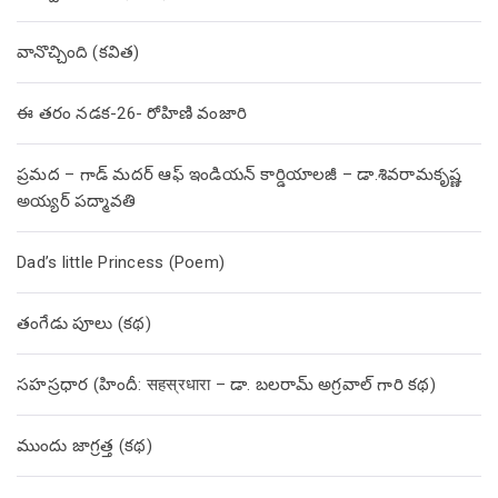
వానొచ్చింది (కవిత)
ఈ తరం నడక-26- రోహిణి వంజారి
ప్రమద – గాడ్ మదర్ ఆఫ్ ఇండియన్ కార్డియాలజీ – డా.శివరామకృష్ణ
అయ్యర్ పద్మావతి
Dad’s little Princess (Poem)
తంగేడు పూలు (క‌థ‌)
సహస్రధార (హిందీ: सहस्रधारा – డా. బలరామ్ అగ్రవాల్ గారి కథ)
ముందు జాగ్రత్త (క‌థ‌)