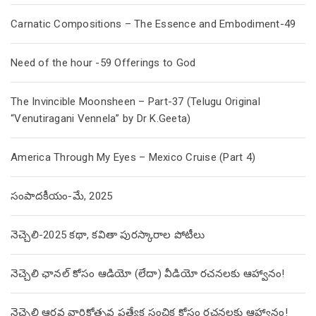
Carnatic Compositions – The Essence and Embodiment-49
Need of the hour -59 Offerings to God
The Invincible Moonsheen – Part-37 (Telugu Original
“Venutiragani Vennela” by Dr K.Geeta)
America Through My Eyes – Mexico Cruise (Part 4)
సంపాదకీయం-మే, 2025
నెచ్చెలి-2025 కథా, కవితా పురస్కారాల పోటీలు
నెచ్చెలి ఛానల్ కోసం ఆడియో (లేదా) వీడియో రచనలకు ఆహ్వానం!
నెచ్చెలి ఆరవ వార్షికోత్సవ ప్రత్యేక సంచిక కోసం రచనలకు ఆహ్వానం!