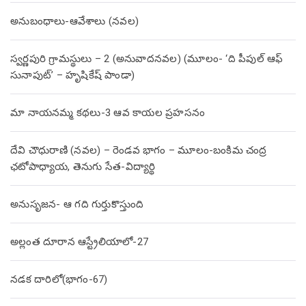
అనుబంధాలు-ఆవేశాలు (నవల)
స్వర్ణపురి గ్రామస్థులు – 2 (అనువాదనవల) (మూలం- ‘ది పీపుల్ ఆఫ్
సునాపుట్’ – హృషికేష్ పాండా)
మా నాయనమ్మ కథలు-3 ఆవ కాయల ప్రహసనం
దేవి చౌధురాణి (నవల) – రెండవ భాగం – మూలం-బంకిమ చంద్ర
ఛటోపాధ్యాయ, తెనుగు సేత-విద్యార్థి
అనుసృజన- ఆ గది గుర్తుకొస్తుంది
అల్లంత దూరాన ఆస్ట్రేలియాలో-27
నడక దారిలో(భాగం-67)