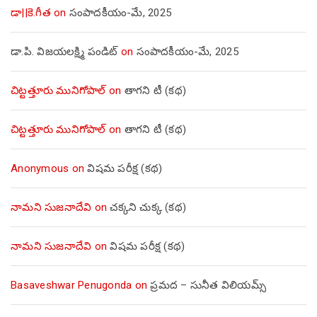
డా||కె.గీత
on
సంపాదకీయం-మే, 2025
డా.పి. విజయలక్ష్మి పండిట్
on
సంపాదకీయం-మే, 2025
చిట్టత్తూరు మునిగోపాల్
on
తాగని టీ (కథ)
చిట్టత్తూరు మునిగోపాల్
on
తాగని టీ (కథ)
Anonymous
on
విషమ పరీక్ష (క‌థ‌)
నామని సుజనాదేవి
on
చక్కని చుక్క (కథ)
నామని సుజనాదేవి
on
విషమ పరీక్ష (క‌థ‌)
Basaveshwar Penugonda
on
ప్రమద – సునీత విలియమ్స్