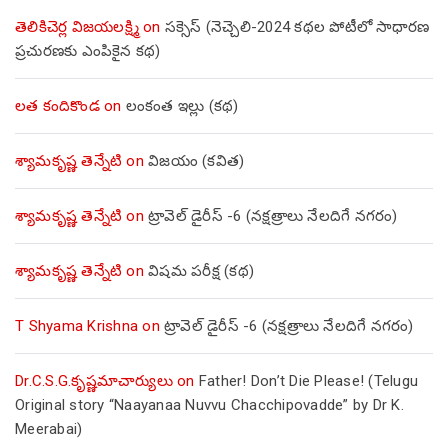
తెలికిచెర్ల విజయలక్ష్మి
on
సక్సెస్ (నెచ్చెలి-2024 కథల పోటీలో సాధారణ
ప్రచురణకు ఎంపికైన కథ)
లత కందికొండ
on
లంకంత ఇల్లు (కథ)
శ్యామకృష్ణ తెన్నేటి
on
విజయం (కవిత)
శ్యామకృష్ణ తెన్నేటి
on
ట్రావెల్ డైరీస్ -6 (నక్షత్రాలు నేలదిగే నగరం)
శ్యామకృష్ణ తెన్నేటి
on
విషమ పరీక్ష (క‌థ‌)
T Shyama Krishna
on
ట్రావెల్ డైరీస్ -6 (నక్షత్రాలు నేలదిగే నగరం)
Dr.C.S.G.కృష్ణమాచార్యులు
on
Father! Don’t Die Please! (Telugu
Original story “Naayanaa Nuvvu Chacchipovadde” by Dr K.
Meerabai)