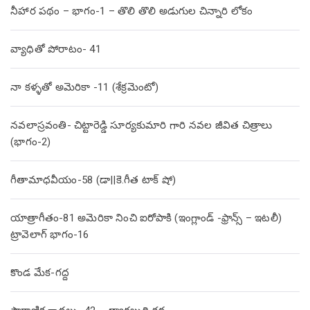
నీహార పథం – భాగం-1 – తొలి తొలి అడుగుల చిన్నారి లోకం
వ్యాధితో పోరాటం- 41
నా కళ్ళతో అమెరికా -11 (శేక్రమెంటో)
నవలాస్రవంతి- చిట్టారెడ్డి సూర్యకుమారి గారి నవల జీవిత చిత్రాలు
(భాగం-2)
గీతామాధవీయం-58 (డా||కె.గీత టాక్ షో)
యాత్రాగీతం-81 అమెరికా నించి ఐరోపాకి (ఇంగ్లాండ్ -ఫ్రాన్స్ – ఇటలీ)
ట్రావెలాగ్ భాగం-16
కొండ మేక-గద్ద