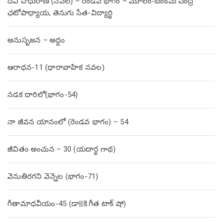
దేవి చౌధురాణి (నవల) – రెండవ భాగం – మూలం-బంకిమ చంద్ర
ఛటోపాధ్యాయ, తెనుగు సేత-విద్యార్థి
అనుసృజన – అద్దం
ఆరాధన-11 (ధారావాహిక నవల)
నడక దారిలో(భాగం-54)
నా జీవన యానంలో (రెండవ భాగం) – 54
జీవితం అంచున – 30 (యదార్థ గాథ)
వెనుతిరగని వెన్నెల (భాగం-71)
గీతామాధవీయం-45 (డా||కె.గీత టాక్ షో)