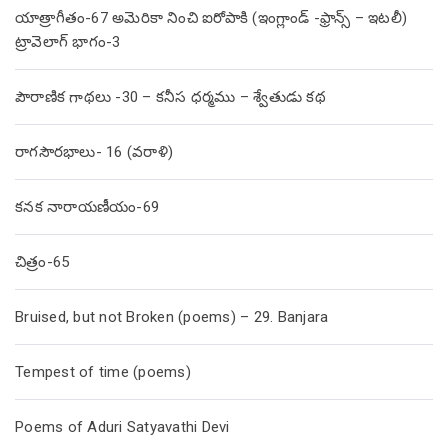
యాత్రాగీతం-67 అమెరికా నించి ఐరోపాకి (ఇంగ్లాండ్ -ఫ్రాన్స్ – ఇటలీ)
ట్రావెలాగ్ భాగం-3
పౌరాణిక గాథలు -30 – కనీస ధర్మము – శ్వేతుడు కథ
రాగసౌరభాలు- 16 (వరాళి)
కనక నారాయణీయం-69
చిత్రం-65
Bruised, but not Broken (poems) – 29. Banjara
Tempest of time (poems)
Poems of Aduri Satyavathi Devi