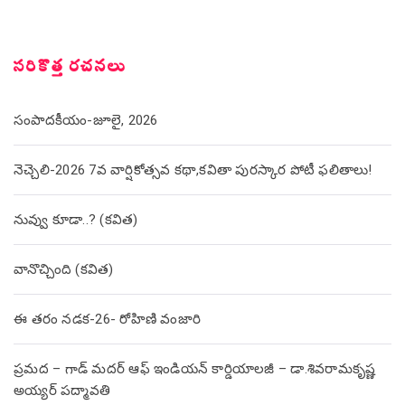
సరికొత్త రచనలు
సంపాదకీయం-జూలై, 2026
నెచ్చెలి-2026 7వ వార్షికోత్సవ కథా,కవితా పురస్కార పోటీ ఫలితాలు!
నువ్వు కూడా..? (కవిత)
వానొచ్చింది (కవిత)
ఈ తరం నడక-26- రోహిణి వంజారి
ప్రమద – గాడ్ మదర్ ఆఫ్ ఇండియన్ కార్డియాలజీ – డా.శివరామకృష్ణ
అయ్యర్ పద్మావతి