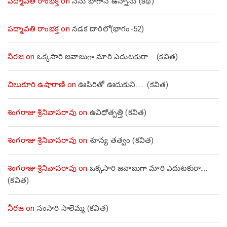
పద్మావతి రాంభక్త
on
నేను బాగానే ఉన్నాను (క‌థ‌)
పద్మావతి రాంభక్త
on
నడక దారిలో(భాగం-52)
నీరజ
on
ఒక్కసారి జవాబుగా మారి ఎదుటకురా…. (కవిత)
చిలుకూరి ఉషారాణి
on
ఊపిరితో ఊదుకుని…… (కవిత)
శింగరాజు శ్రీనివాసరావు
on
ఉవిధోత్పత్తి (కవిత)
శింగరాజు శ్రీనివాసరావు
on
శూన్య తత్వం (కవిత)
శింగరాజు శ్రీనివాసరావు
on
ఒక్కసారి జవాబుగా మారి ఎదుటకురా….
(కవిత)
నీరజ
on
సంసారి సాలెమ్మ (కవిత)