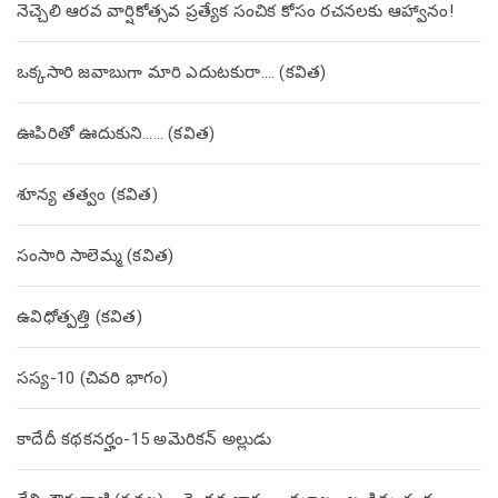
నెచ్చెలి ఆరవ వార్షికోత్సవ ప్రత్యేక సంచిక కోసం రచనలకు ఆహ్వానం!
ఒక్కసారి జవాబుగా మారి ఎదుటకురా…. (కవిత)
ఊపిరితో ఊదుకుని…… (కవిత)
శూన్య తత్వం (కవిత)
సంసారి సాలెమ్మ (కవిత)
ఉవిధోత్పత్తి (కవిత)
సస్య-10 (చివరి భాగం)
కాదేదీ కథకనర్హం-15 అమెరికన్ అల్లుడు