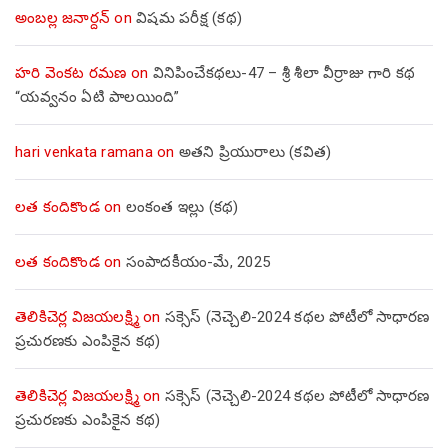
అంబల్ల జనార్దన్
on
విషమ పరీక్ష (క‌థ‌)
హరి వెంకట రమణ
on
వినిపించేకథలు-47 – శ్రీ శీలా వీర్రాజు గారి కథ
“యవ్వనం ఏటి పాలయింది”
hari venkata ramana
on
అతని ప్రియురాలు (కవిత)
లత కందికొండ
on
లంకంత ఇల్లు (కథ)
లత కందికొండ
on
సంపాదకీయం-మే, 2025
తెలికిచెర్ల విజయలక్ష్మి
on
సక్సెస్ (నెచ్చెలి-2024 కథల పోటీలో సాధారణ
ప్రచురణకు ఎంపికైన కథ)
తెలికిచెర్ల విజయలక్ష్మి
on
సక్సెస్ (నెచ్చెలి-2024 కథల పోటీలో సాధారణ
ప్రచురణకు ఎంపికైన కథ)