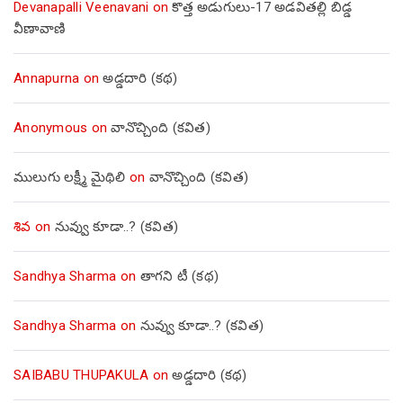
Devanapalli Veenavani
on
కొత్త అడుగులు-17 అడవితల్లి బిడ్డ
వీణావాణి
Annapurna
on
అడ్డదారి (కథ)
Anonymous
on
వానొచ్చింది (కవిత)
ములుగు లక్ష్మీ మైథిలి
on
వానొచ్చింది (కవిత)
శివ
on
నువ్వు కూడా..? (కవిత)
Sandhya Sharma
on
తాగని టీ (కథ)
Sandhya Sharma
on
నువ్వు కూడా..? (కవిత)
SAIBABU THUPAKULA
on
అడ్డదారి (కథ)