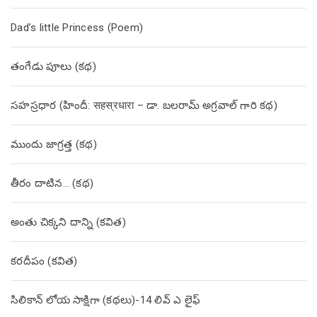
Dad’s little Princess (Poem)
తంగేడు పూలు (క‌థ‌)
సహస్రధార (హిందీ: सहस्रधारा – డా. బలరామ్ అగ్రవాల్ గారి కథ)
ముందు జాగ్రత్త (క‌థ‌)
తీరం దాటిన… (క‌థ‌)
అంతు చిక్కని దాన్ని (కవిత)
కరదీపం (కవిత)
సిలికాన్ లోయ సాక్షిగా (కథలు)-14 లివ్ ఎ లైఫ్