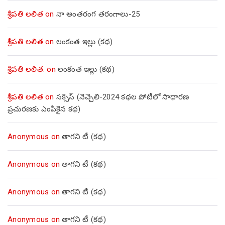
శ్రీపతి లలిత
on
నా అంతరంగ తరంగాలు-25
శ్రీపతి లలిత
on
లంకంత ఇల్లు (కథ)
శ్రీపతి లలిత.
on
లంకంత ఇల్లు (కథ)
శ్రీపతి లలిత
on
సక్సెస్ (నెచ్చెలి-2024 కథల పోటీలో సాధారణ
ప్రచురణకు ఎంపికైన కథ)
Anonymous
on
తాగని టీ (కథ)
Anonymous
on
తాగని టీ (కథ)
Anonymous
on
తాగని టీ (కథ)
Anonymous
on
తాగని టీ (కథ)