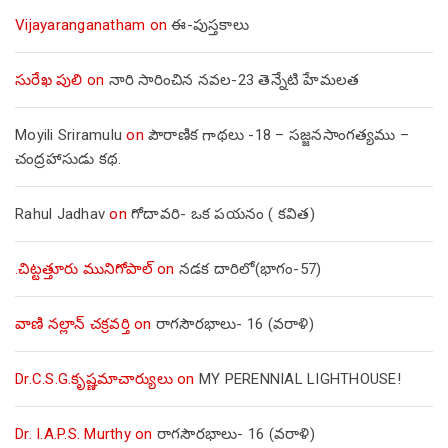
Vijayaranganatham
on
ఈ-పుస్తకాలు
సురేఖ పులి
on
నారి సారించిన నవల-23 తెన్నేటి హేమలత
Moyili Sriramulu
on
పౌరాణిక గాథలు -18 – సజ్జనసాంగత్యము –
చంద్రహాసుడు కథ.
Rahul Jadhav
on
గోదావరి- ఒక పయనం ( కవిత)
.చిట్టత్తూరు మునిగోపాల్
on
నడక దారిలో(భాగం-57)
వాణి నల్లాన్ చక్రవర్తి
on
రాగసౌరభాలు- 16 (వరాళి)
Dr.C.S.G.కృష్ణమాచార్యులు
on
MY PERENNIAL LIGHTHOUSE!
Dr. I.A.P.S. Murthy
on
రాగసౌరభాలు- 16 (వరాళి)