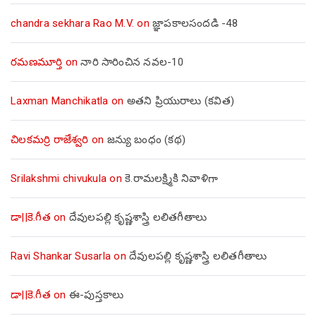
chandra sekhara Rao M.V.
on
జ్ఞాపకాలసందడి -48
రమణమూర్తి
on
నారి సారించిన నవల-10
Laxman Manchikatla
on
అతని ప్రియురాలు (కవిత)
చిలకమర్రి రాజేశ్వరి
on
జన్యు బంధం (కథ)
Srilakshmi chivukula
on
కె.రామలక్ష్మికి నివాళిగా
డా||కె.గీత
on
దేవులపల్లి కృష్ణశాస్త్రి లలితగీతాలు
Ravi Shankar Susarla
on
దేవులపల్లి కృష్ణశాస్త్రి లలితగీతాలు
డా||కె.గీత
on
ఈ-పుస్తకాలు