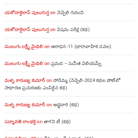
యశోదాకైలాస్ పులుగుర్త
on
నెచ్చెలి గురించి
యశోదాకైలాస్ పులుగుర్త
on
విషమ పరీక్ష (క‌థ‌)
ములుగు లక్ష్మీ మైథిలి
on
ఆరాధన-11 (ధారావాహిక నవల)
ములుగు లక్ష్మీ మైథిలి
on
ప్రమద – సునీత విలియమ్స్
మళ్ళ కారుణ్య కుమార్
on
సోదెమ్మ (నెచ్చెలి-2024 కథల పోటీలో
సాధారణ ప్రచురణకు ఎంపికైన కథ)
మళ్ళ కారుణ్య కుమార్
on
అడ్డదారి (కథ)
పద్మావతి రాంభక్త
on
తాగని టీ (కథ)