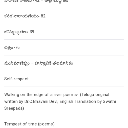
పౌరాణిక గాథలు -42 – త్యాగబుద్ధి కథ
కనక నారాయణీయం-82
బొమ్మల్కతలు-39
చిత్రం-76
మునిమాణిక్యం – హాస్యానికి తలమానికం
Self-respect
Walking on the edge of a river poems- (Telugu original
written by Dr.C.Bhavani Devi, English Translation by Swathi
Sreepada)
Tempest of time (poems)