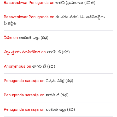
Basaveshwar Penugonda
on
అతని ప్రియురాలు (కవిత)
Basaveshwar Penugonda
on
ఈ తరం నడక-14- ఉలిపికట్టెలు –
పి.జ్యోతి
నీరజ
on
లంకంత ఇల్లు (కథ)
చిట్ట త్తూరు మునిగోపాల్
on
తాగని టీ (కథ)
Anonymous
on
తాగని టీ (కథ)
Penugonda sarasija
on
విషమ పరీక్ష (క‌థ‌)
Penugonda sarasija
on
తాగని టీ (కథ)
Penugonda sarasija
on
లంకంత ఇల్లు (కథ)