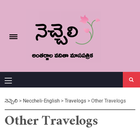
Skip
నెచ్చెలి
to
content
e
Toggle
menu
వనితా మాస పత్రిక
Primary
Menu
నెచ్చెలి
>
Neccheli-English
>
Travelogs
>
Other Travelogs
Other Travelogs