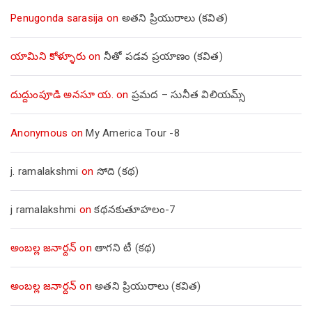
Penugonda sarasija
on
అతని ప్రియురాలు (కవిత)
యామిని కోళ్ళూరు
on
నీతో పడవ ప్రయాణం (కవిత)
దుద్దుంపూడి అనసూ య.
on
ప్రమద – సునీత విలియమ్స్
Anonymous
on
My America Tour -8
j. ramalakshmi
on
సోది (కథ)
j ramalakshmi
on
కథనకుతూహలం-7
అంబల్ల జనార్దన్
on
తాగని టీ (కథ)
అంబల్ల జనార్దన్
on
అతని ప్రియురాలు (కవిత)