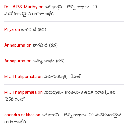
Dr. I.A.P.S. Murthy
on
ఒక భార్గవి – కొన్ని రాగాలు -20
మనోరంజకమైన రాగం—అభేరి
Priya
on
తాగని టీ (కథ)
Annapurna
on
తాగని టీ (కథ)
Annapurna
on
జన్యు బంధం (కథ)
M J Thatipamala
on
సాహసయాత్ర- నేపాల్‌
M J Thatipamala
on
మెరుపులు- కొరతలు-8 ఉమా నూతక్కి కథ
“25వ గంట”
chandra sekhar
on
ఒక భార్గవి – కొన్ని రాగాలు -20 మనోరంజకమైన
రాగం—అభేరి