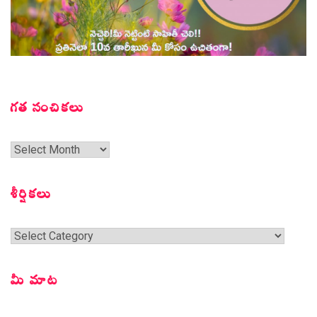
గత సంచికలు
గత
సంచికలు
శీర్షికలు
శీర్షికలు
మీ మాట