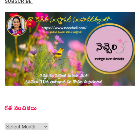
SUBSCRIBE
గత సంచికలు
గత
సంచికలు