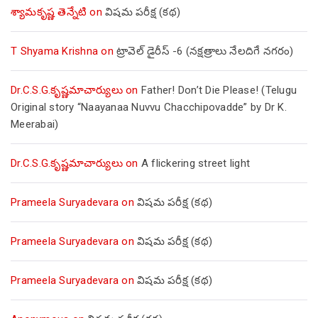
శ్యామకృష్ణ తెన్నేటి
on
విషమ పరీక్ష (క‌థ‌)
T Shyama Krishna
on
ట్రావెల్ డైరీస్ -6 (నక్షత్రాలు నేలదిగే నగరం)
Dr.C.S.G.కృష్ణమాచార్యులు
on
Father! Don’t Die Please! (Telugu
Original story “Naayanaa Nuvvu Chacchipovadde” by Dr K.
Meerabai)
Dr.C.S.G.కృష్ణమాచార్యులు
on
A flickering street light
Prameela Suryadevara
on
విషమ పరీక్ష (క‌థ‌)
Prameela Suryadevara
on
విషమ పరీక్ష (క‌థ‌)
Prameela Suryadevara
on
విషమ పరీక్ష (క‌థ‌)