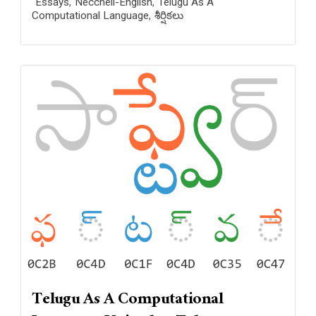
Essays
,
Neccheli-English
,
Telugu As A
Computational Language
,
శీర్షికలు
Telugu As A Computational