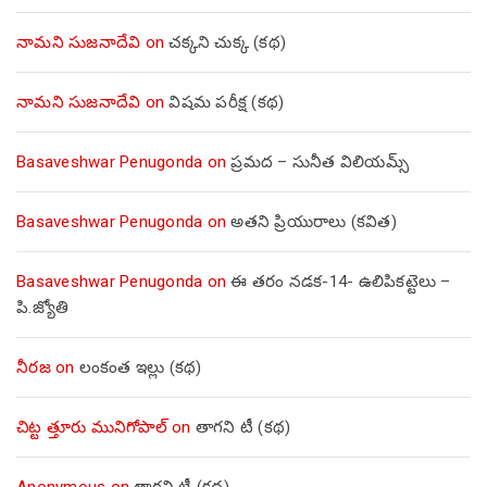
నామని సుజనాదేవి
on
చక్కని చుక్క (కథ)
నామని సుజనాదేవి
on
విషమ పరీక్ష (క‌థ‌)
Basaveshwar Penugonda
on
ప్రమద – సునీత విలియమ్స్
Basaveshwar Penugonda
on
అతని ప్రియురాలు (కవిత)
Basaveshwar Penugonda
on
ఈ తరం నడక-14- ఉలిపికట్టెలు –
పి.జ్యోతి
నీరజ
on
లంకంత ఇల్లు (కథ)
చిట్ట త్తూరు మునిగోపాల్
on
తాగని టీ (కథ)