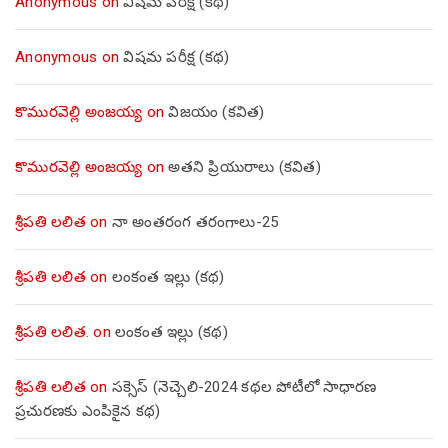
Anonymous
on
విషమ పరీక్ష (క‌థ‌)
Anonymous
on
విషమ పరీక్ష (క‌థ‌)
కొమురవెల్లి అంజయ్య
on
విజయం (కవిత)
కొమురవెల్లి అంజయ్య
on
అతని ప్రియురాలు (కవిత)
శ్రీపతి లలిత
on
నా అంతరంగ తరంగాలు-25
శ్రీపతి లలిత
on
లంకంత ఇల్లు (కథ)
శ్రీపతి లలిత.
on
లంకంత ఇల్లు (కథ)
శ్రీపతి లలిత
on
సక్సెస్ (నెచ్చెలి-2024 కథల పోటీలో సాధారణ
ప్రచురణకు ఎంపికైన కథ)