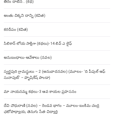
తీరం దాటిన… (క‌థ‌)
అంతు చిక్కని దాన్ని (కవిత)
కరదీపం (కవిత)
సిలికాన్ లోయ సాక్షిగా (కథలు)-14 లివ్ ఎ లైఫ్
అనుబంధాలు-ఆవేశాలు (నవల)
స్వర్ణపురి గ్రామస్థులు – 2 (అనువాదనవల) (మూలం- ‘ది పీపుల్ ఆఫ్
సునాపుట్’ – హృషికేష్ పాండా)
మా నాయనమ్మ కథలు-3 ఆవ కాయల ప్రహసనం
దేవి చౌధురాణి (నవల) – రెండవ భాగం – మూలం-బంకిమ చంద్ర
ఛటోపాధ్యాయ, తెనుగు సేత-విద్యార్థి