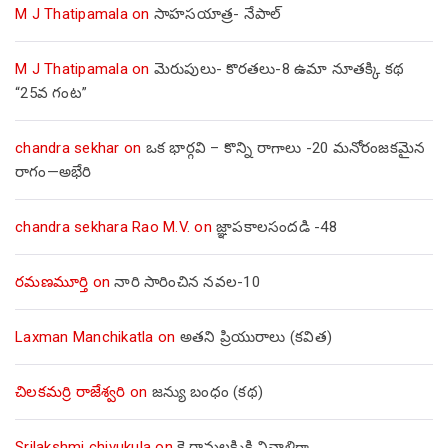
M J Thatipamala
on
సాహసయాత్ర- నేపాల్‌
M J Thatipamala
on
మెరుపులు- కొరతలు-8 ఉమా నూతక్కి కథ
“25వ గంట”
chandra sekhar
on
ఒక భార్గవి – కొన్ని రాగాలు -20 మనోరంజకమైన
రాగం—అభేరి
chandra sekhara Rao M.V.
on
జ్ఞాపకాలసందడి -48
రమణమూర్తి
on
నారి సారించిన నవల-10
Laxman Manchikatla
on
అతని ప్రియురాలు (కవిత)
చిలకమర్రి రాజేశ్వరి
on
జన్యు బంధం (కథ)
Srilakshmi chivukula
on
కె.రామలక్ష్మికి నివాళిగా