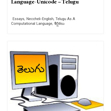
Language-Unicode – Telugu
Essays
,
Neccheli-English
,
Telugu As A
Computational Language
,
శీర్షికలు