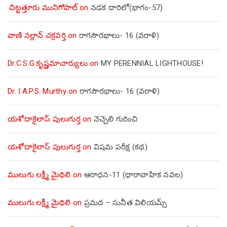
.చిట్టత్తూరు మునిగోపాల్
on
నడక దారిలో(భాగం-57)
వాణి నల్లాన్ చక్రవర్తి
on
రాగసౌరభాలు- 16 (వరాళి)
Dr.C.S.G.కృష్ణమాచార్యులు
on
MY PERENNIAL LIGHTHOUSE!
Dr. I.A.P.S. Murthy
on
రాగసౌరభాలు- 16 (వరాళి)
యశోదాకైలాస్ పులుగుర్త
on
నెచ్చెలి గురించి
యశోదాకైలాస్ పులుగుర్త
on
విషమ పరీక్ష (క‌థ‌)
ములుగు లక్ష్మీ మైథిలి
on
ఆరాధన-11 (ధారావాహిక నవల)
ములుగు లక్ష్మీ మైథిలి
on
ప్రమద – సునీత విలియమ్స్