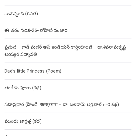
వానొచ్చింది (కవిత)
ఈ తరం నడక-26- రోహిణి వంజారి
ప్రమద – గాడ్ మదర్ ఆఫ్ ఇండియన్ కార్డియాలజీ – డా.శివరామకృష్ణ
అయ్యర్ పద్మావతి
Dad’s little Princess (Poem)
తంగేడు పూలు (క‌థ‌)
సహస్రధార (హిందీ: सहस्रधारा – డా. బలరామ్ అగ్రవాల్ గారి కథ)
ముందు జాగ్రత్త (క‌థ‌)