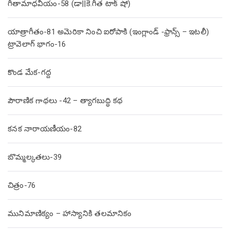
గీతామాధవీయం-58 (డా||కె.గీత టాక్ షో)
యాత్రాగీతం-81 అమెరికా నించి ఐరోపాకి (ఇంగ్లాండ్ -ఫ్రాన్స్ – ఇటలీ)
ట్రావెలాగ్ భాగం-16
కొండ మేక-గద్ద
పౌరాణిక గాథలు -42 – త్యాగబుద్ధి కథ
కనక నారాయణీయం-82
బొమ్మల్కతలు-39
చిత్రం-76
మునిమాణిక్యం – హాస్యానికి తలమానికం