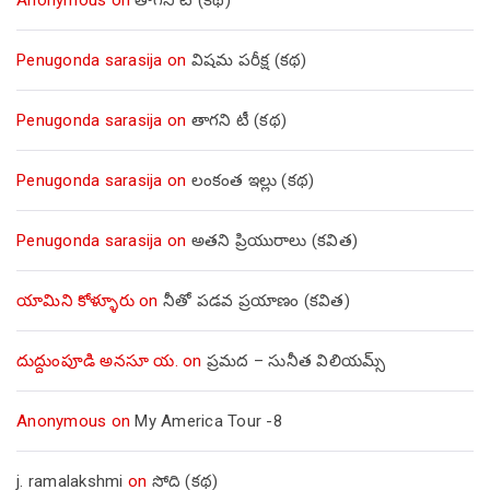
Anonymous
on
తాగని టీ (కథ)
Penugonda sarasija
on
విషమ పరీక్ష (క‌థ‌)
Penugonda sarasija
on
తాగని టీ (కథ)
Penugonda sarasija
on
లంకంత ఇల్లు (కథ)
Penugonda sarasija
on
అతని ప్రియురాలు (కవిత)
యామిని కోళ్ళూరు
on
నీతో పడవ ప్రయాణం (కవిత)
దుద్దుంపూడి అనసూ య.
on
ప్రమద – సునీత విలియమ్స్
Anonymous
on
My America Tour -8
j. ramalakshmi
on
సోది (కథ)