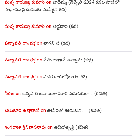
మళ్ళ కారుణ్య కుమార్
on
సోదెమ్మ (నెచ్చెలి-2024 కథల పోటీలో
సాధారణ ప్రచురణకు ఎంపికైన కథ)
మళ్ళ కారుణ్య కుమార్
on
అడ్డదారి (కథ)
పద్మావతి రాంభక్త
on
తాగని టీ (కథ)
పద్మావతి రాంభక్త
on
నేను బాగానే ఉన్నాను (క‌థ‌)
పద్మావతి రాంభక్త
on
నడక దారిలో(భాగం-52)
నీరజ
on
ఒక్కసారి జవాబుగా మారి ఎదుటకురా…. (కవిత)
చిలుకూరి ఉషారాణి
on
ఊపిరితో ఊదుకుని…… (కవిత)
శింగరాజు శ్రీనివాసరావు
on
ఉవిధోత్పత్తి (కవిత)