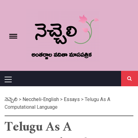
Skip
నెచ్చెలి
to
content
e
Toggle
menu
వనితా మాస పత్రిక
Primary
Menu
నెచ్చెలి
>
Neccheli-English
>
Essays
>
Telugu As A
Computational Language
Telugu As A