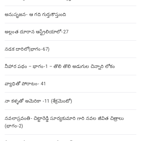
అనుసృజన- ఆ గది గుర్తుకొస్తుంది
అల్లంత దూరాన ఆస్ట్రేలియాలో-27
నడక దారిలో(భాగం-67)
నీహార పథం – భాగం-1 – తొలి తొలి అడుగుల చిన్నారి లోకం
వ్యాధితో పోరాటం- 41
నా కళ్ళతో అమెరికా -11 (శేక్రమెంటో)
నవలాస్రవంతి- చిట్టారెడ్డి సూర్యకుమారి గారి నవల జీవిత చిత్రాలు
(భాగం-2)