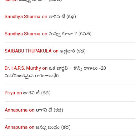
Sandhya Sharma
on
తాగని టీ (కథ)
Sandhya Sharma
on
నువ్వు కూడా..? (కవిత)
SAIBABU THUPAKULA
on
అడ్డదారి (కథ)
Dr. I.A.P.S. Murthy
on
ఒక భార్గవి – కొన్ని రాగాలు -20
మనోరంజకమైన రాగం—అభేరి
Priya
on
తాగని టీ (కథ)
Annapurna
on
తాగని టీ (కథ)
Annapurna
on
జన్యు బంధం (కథ)