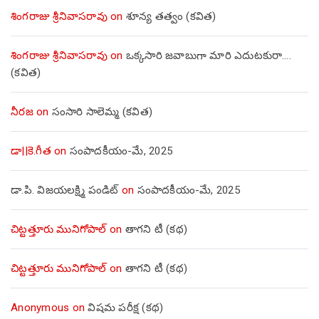
శింగరాజు శ్రీనివాసరావు
on
శూన్య తత్వం (కవిత)
శింగరాజు శ్రీనివాసరావు
on
ఒక్కసారి జవాబుగా మారి ఎదుటకురా….
(కవిత)
నీరజ
on
సంసారి సాలెమ్మ (కవిత)
డా||కె.గీత
on
సంపాదకీయం-మే, 2025
డా.పి. విజయలక్ష్మి పండిట్
on
సంపాదకీయం-మే, 2025
చిట్టత్తూరు మునిగోపాల్
on
తాగని టీ (కథ)
చిట్టత్తూరు మునిగోపాల్
on
తాగని టీ (కథ)
Anonymous
on
విషమ పరీక్ష (క‌థ‌)