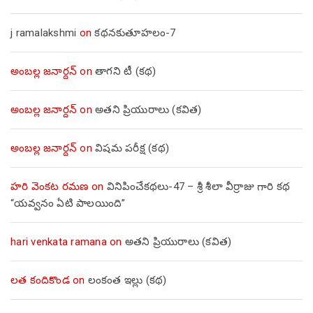
j ramalakshmi
on
కథనకుతూహలం-7
అంబల్ల జనార్దన్
on
తాగని టీ (కథ)
అంబల్ల జనార్దన్
on
అతని ప్రియురాలు (కవిత)
అంబల్ల జనార్దన్
on
విషమ పరీక్ష (క‌థ‌)
హరి వెంకట రమణ
on
వినిపించేకథలు-47 – శ్రీ శీలా వీర్రాజు గారి కథ
“యవ్వనం ఏటి పాలయింది”
hari venkata ramana
on
అతని ప్రియురాలు (కవిత)
లత కందికొండ
on
లంకంత ఇల్లు (కథ)