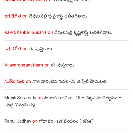
డా||కె.గీత
on
దేవులపల్లి కృష్ణశాస్త్రి లలితగీతాలు
Ravi Shankar Susarla
on
దేవులపల్లి కృష్ణశాస్త్రి లలితగీతాలు
డా||కె.గీత
on
ఈ-పుస్తకాలు
Vijayaranganatham
on
ఈ-పుస్తకాలు
సురేఖ పులి
on
నారి సారించిన నవల-23 తెన్నేటి హేమలత
Moyili Sriramulu
on
పౌరాణిక గాథలు -18 – సజ్జనసాంగత్యము –
చంద్రహాసుడు కథ.
Rahul Jadhav
on
గోదావరి- ఒక పయనం ( కవిత)