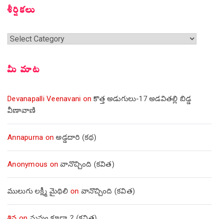
శీర్షికలు
శీర్షికలు
మీ మాట
Devanapalli Veenavani
on
కొత్త అడుగులు-17 అడవితల్లి బిడ్డ
వీణావాణి
Annapurna
on
అడ్డదారి (కథ)
Anonymous
on
వానొచ్చింది (కవిత)
ములుగు లక్ష్మీ మైథిలి
on
వానొచ్చింది (కవిత)
శివ
on
నువ్వు కూడా..? (కవిత)