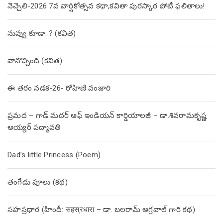
నెచ్చెలి-2026 7వ వార్షికోత్సవ కథా,కవితా పురస్కార పోటీ ఫలితాలు!
నువ్వు కూడా..? (కవిత)
వానొచ్చింది (కవిత)
ఈ తరం నడక-26- రోహిణి వంజారి
ప్రమద – గాడ్ మదర్ ఆఫ్ ఇండియన్ కార్డియాలజీ – డా.శివరామకృష్ణ
అయ్యర్ పద్మావతి
Dad’s little Princess (Poem)
తంగేడు పూలు (క‌థ‌)
సహస్రధార (హిందీ: सहस्रधारा – డా. బలరామ్ అగ్రవాల్ గారి కథ)