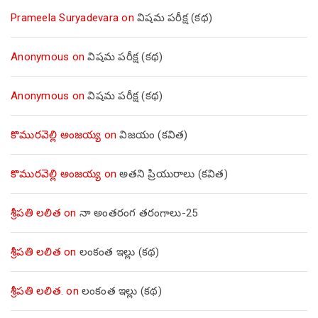
Prameela Suryadevara
on
విషమ పరీక్ష (క‌థ‌)
Anonymous
on
విషమ పరీక్ష (క‌థ‌)
Anonymous
on
విషమ పరీక్ష (క‌థ‌)
కొమురవెల్లి అంజయ్య
on
విజయం (కవిత)
కొమురవెల్లి అంజయ్య
on
అతని ప్రియురాలు (కవిత)
శ్రీపతి లలిత
on
నా అంతరంగ తరంగాలు-25
శ్రీపతి లలిత
on
లంకంత ఇల్లు (కథ)
శ్రీపతి లలిత.
on
లంకంత ఇల్లు (కథ)