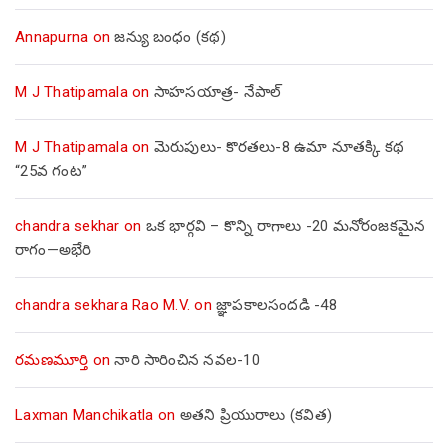
Annapurna
on
జన్యు బంధం (కథ)
M J Thatipamala
on
సాహసయాత్ర- నేపాల్‌
M J Thatipamala
on
మెరుపులు- కొరతలు-8 ఉమా నూతక్కి కథ
“25వ గంట”
chandra sekhar
on
ఒక భార్గవి – కొన్ని రాగాలు -20 మనోరంజకమైన
రాగం—అభేరి
chandra sekhara Rao M.V.
on
జ్ఞాపకాలసందడి -48
రమణమూర్తి
on
నారి సారించిన నవల-10
Laxman Manchikatla
on
అతని ప్రియురాలు (కవిత)