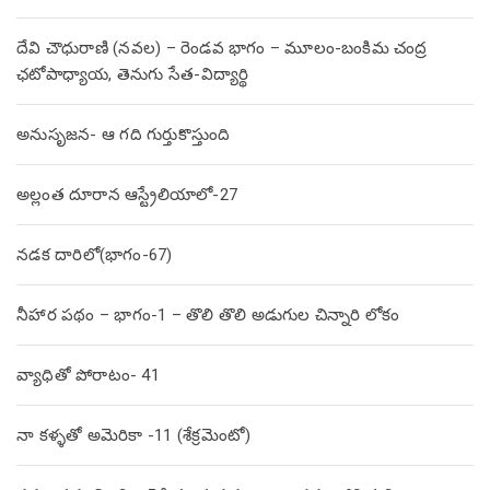
దేవి చౌధురాణి (నవల) – రెండవ భాగం – మూలం-బంకిమ చంద్ర
ఛటోపాధ్యాయ, తెనుగు సేత-విద్యార్థి
అనుసృజన- ఆ గది గుర్తుకొస్తుంది
అల్లంత దూరాన ఆస్ట్రేలియాలో-27
నడక దారిలో(భాగం-67)
నీహార పథం – భాగం-1 – తొలి తొలి అడుగుల చిన్నారి లోకం
వ్యాధితో పోరాటం- 41
నా కళ్ళతో అమెరికా -11 (శేక్రమెంటో)