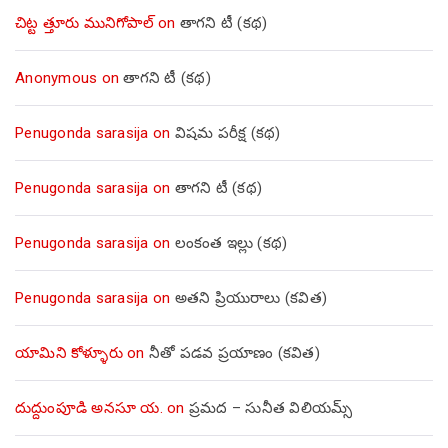
చిట్ట త్తూరు మునిగోపాల్
on
తాగని టీ (కథ)
Anonymous
on
తాగని టీ (కథ)
Penugonda sarasija
on
విషమ పరీక్ష (క‌థ‌)
Penugonda sarasija
on
తాగని టీ (కథ)
Penugonda sarasija
on
లంకంత ఇల్లు (కథ)
Penugonda sarasija
on
అతని ప్రియురాలు (కవిత)
యామిని కోళ్ళూరు
on
నీతో పడవ ప్రయాణం (కవిత)
దుద్దుంపూడి అనసూ య.
on
ప్రమద – సునీత విలియమ్స్