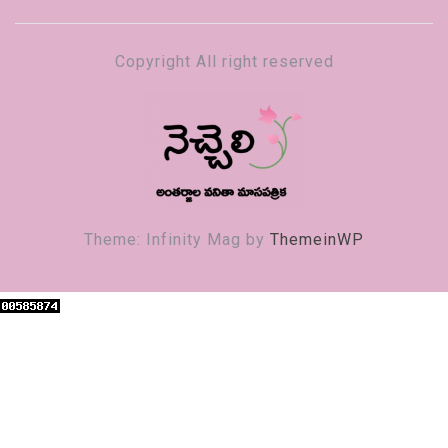
Copyright All right reserved
నెచ్చెలి
వనితా మాస పత్రిక
Theme: Infinity Mag by
ThemeinWP