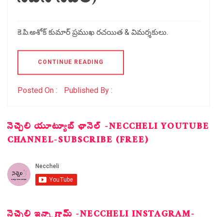
కె.పి.అశోక్‌ కుమార్‌ ప్రముఖ రచయిత & విమర్శకులు.
CONTINUE READING
Posted On :
Published By :
నెచ్చెలి యూట్యూబ్ ఛానెల్ -NECCHELI YOUTUBE
CHANNEL-SUBSCRIBE (FREE)
నెచ్చెలి ఇన్స్టాగ్రామ్ -NECCHELI INSTAGRAM-