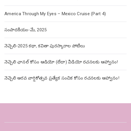
America Through My Eyes – Mexico Cruise (Part 4)
సంపాదకీయం-మే, 2025
నెచ్చెలి-2025 కథా, కవితా పురస్కారాల పోటీలు
నెచ్చెలి ఛానల్ కోసం ఆడియో (లేదా) వీడియో రచనలకు ఆహ్వానం!
నెచ్చెలి ఆరవ వార్షికోత్సవ ప్రత్యేక సంచిక కోసం రచనలకు ఆహ్వానం!