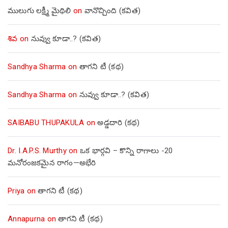
ములుగు లక్ష్మీ మైథిలి
on
వానొచ్చింది (కవిత)
శివ
on
నువ్వు కూడా..? (కవిత)
Sandhya Sharma
on
తాగని టీ (కథ)
Sandhya Sharma
on
నువ్వు కూడా..? (కవిత)
SAIBABU THUPAKULA
on
అడ్డదారి (కథ)
Dr. I.A.P.S. Murthy
on
ఒక భార్గవి – కొన్ని రాగాలు -20
మనోరంజకమైన రాగం—అభేరి
Priya
on
తాగని టీ (కథ)
Annapurna
on
తాగని టీ (కథ)