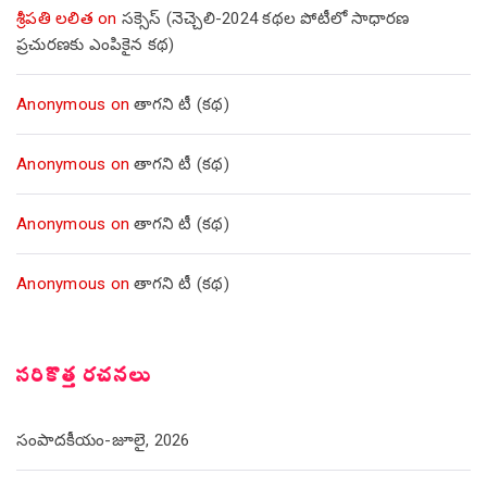
శ్రీపతి లలిత
on
సక్సెస్ (నెచ్చెలి-2024 కథల పోటీలో సాధారణ
ప్రచురణకు ఎంపికైన కథ)
Anonymous
on
తాగని టీ (కథ)
Anonymous
on
తాగని టీ (కథ)
Anonymous
on
తాగని టీ (కథ)
Anonymous
on
తాగని టీ (కథ)
సరికొత్త రచనలు
సంపాదకీయం-జూలై, 2026