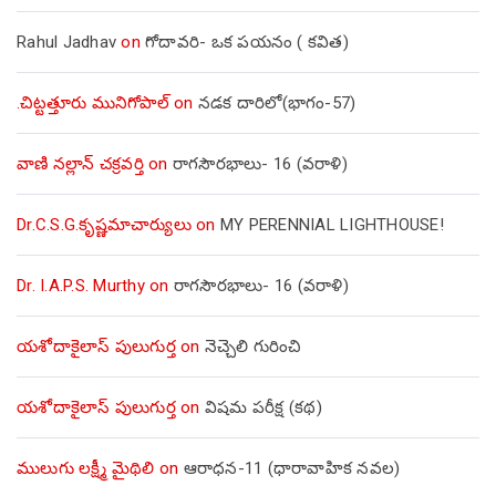
Rahul Jadhav
on
గోదావరి- ఒక పయనం ( కవిత)
.చిట్టత్తూరు మునిగోపాల్
on
నడక దారిలో(భాగం-57)
వాణి నల్లాన్ చక్రవర్తి
on
రాగసౌరభాలు- 16 (వరాళి)
Dr.C.S.G.కృష్ణమాచార్యులు
on
MY PERENNIAL LIGHTHOUSE!
Dr. I.A.P.S. Murthy
on
రాగసౌరభాలు- 16 (వరాళి)
యశోదాకైలాస్ పులుగుర్త
on
నెచ్చెలి గురించి
యశోదాకైలాస్ పులుగుర్త
on
విషమ పరీక్ష (క‌థ‌)
ములుగు లక్ష్మీ మైథిలి
on
ఆరాధన-11 (ధారావాహిక నవల)