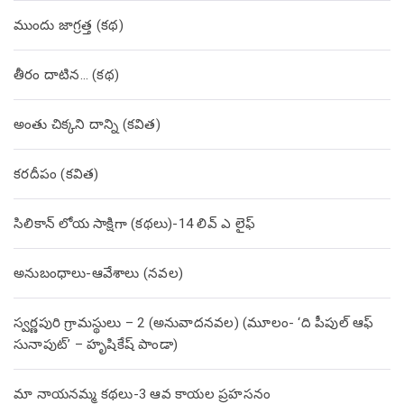
ముందు జాగ్రత్త (క‌థ‌)
తీరం దాటిన… (క‌థ‌)
అంతు చిక్కని దాన్ని (కవిత)
కరదీపం (కవిత)
సిలికాన్ లోయ సాక్షిగా (కథలు)-14 లివ్ ఎ లైఫ్
అనుబంధాలు-ఆవేశాలు (నవల)
స్వర్ణపురి గ్రామస్థులు – 2 (అనువాదనవల) (మూలం- ‘ది పీపుల్ ఆఫ్
సునాపుట్’ – హృషికేష్ పాండా)
మా నాయనమ్మ కథలు-3 ఆవ కాయల ప్రహసనం