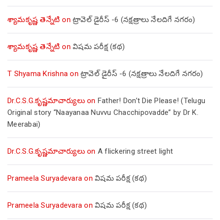
శ్యామకృష్ణ తెన్నేటి
on
ట్రావెల్ డైరీస్ -6 (నక్షత్రాలు నేలదిగే నగరం)
శ్యామకృష్ణ తెన్నేటి
on
విషమ పరీక్ష (క‌థ‌)
T Shyama Krishna
on
ట్రావెల్ డైరీస్ -6 (నక్షత్రాలు నేలదిగే నగరం)
Dr.C.S.G.కృష్ణమాచార్యులు
on
Father! Don’t Die Please! (Telugu
Original story “Naayanaa Nuvvu Chacchipovadde” by Dr K.
Meerabai)
Dr.C.S.G.కృష్ణమాచార్యులు
on
A flickering street light
Prameela Suryadevara
on
విషమ పరీక్ష (క‌థ‌)
Prameela Suryadevara
on
విషమ పరీక్ష (క‌థ‌)