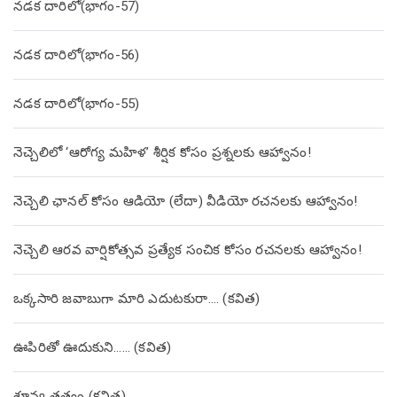
నడక దారిలో(భాగం-57)
నడక దారిలో(భాగం-56)
నడక దారిలో(భాగం-55)
నెచ్చెలిలో ‘ఆరోగ్య మహిళ’ శీర్షిక కోసం ప్రశ్నలకు ఆహ్వానం!
నెచ్చెలి ఛానల్ కోసం ఆడియో (లేదా) వీడియో రచనలకు ఆహ్వానం!
నెచ్చెలి ఆరవ వార్షికోత్సవ ప్రత్యేక సంచిక కోసం రచనలకు ఆహ్వానం!
ఒక్కసారి జవాబుగా మారి ఎదుటకురా…. (కవిత)
ఊపిరితో ఊదుకుని…… (కవిత)
శూన్య తత్వం (కవిత)