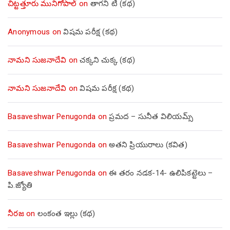
చిట్టత్తూరు మునిగోపాల్
on
తాగని టీ (కథ)
Anonymous
on
విషమ పరీక్ష (క‌థ‌)
నామని సుజనాదేవి
on
చక్కని చుక్క (కథ)
నామని సుజనాదేవి
on
విషమ పరీక్ష (క‌థ‌)
Basaveshwar Penugonda
on
ప్రమద – సునీత విలియమ్స్
Basaveshwar Penugonda
on
అతని ప్రియురాలు (కవిత)
Basaveshwar Penugonda
on
ఈ తరం నడక-14- ఉలిపికట్టెలు –
పి.జ్యోతి
నీరజ
on
లంకంత ఇల్లు (కథ)