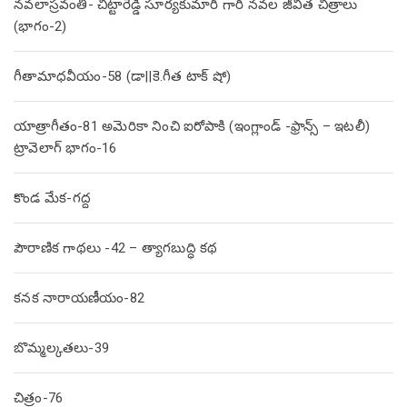
నవలాస్రవంతి- చిట్టారెడ్డి సూర్యకుమారి గారి నవల జీవిత చిత్రాలు
(భాగం-2)
గీతామాధవీయం-58 (డా||కె.గీత టాక్ షో)
యాత్రాగీతం-81 అమెరికా నించి ఐరోపాకి (ఇంగ్లాండ్ -ఫ్రాన్స్ – ఇటలీ)
ట్రావెలాగ్ భాగం-16
కొండ మేక-గద్ద
పౌరాణిక గాథలు -42 – త్యాగబుద్ధి కథ
కనక నారాయణీయం-82
బొమ్మల్కతలు-39
చిత్రం-76