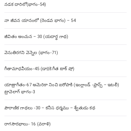
నడక దారిలో(భాగం-54)
నా జీవన యానంలో (రెండవ భాగం) – 54
జీవితం అంచున – 30 (యదార్థ గాథ)
వెనుతిరగని వెన్నెల (భాగం-71)
గీతామాధవీయం-45 (డా||కె.గీత టాక్ షో)
యాత్రాగీతం-67 అమెరికా నించి ఐరోపాకి (ఇంగ్లాండ్ -ఫ్రాన్స్ – ఇటలీ)
ట్రావెలాగ్ భాగం-3
పౌరాణిక గాథలు -30 – కనీస ధర్మము – శ్వేతుడు కథ
రాగసౌరభాలు- 16 (వరాళి)