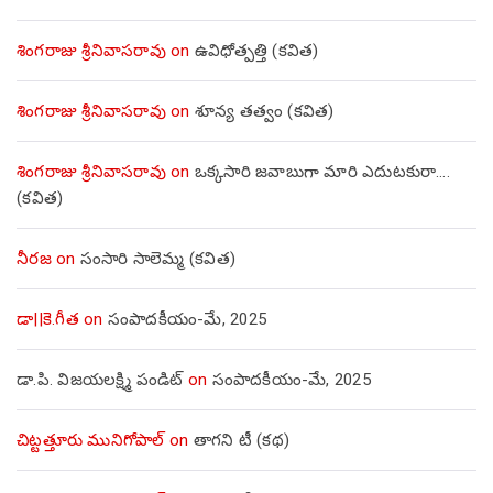
శింగరాజు శ్రీనివాసరావు
on
ఉవిధోత్పత్తి (కవిత)
శింగరాజు శ్రీనివాసరావు
on
శూన్య తత్వం (కవిత)
శింగరాజు శ్రీనివాసరావు
on
ఒక్కసారి జవాబుగా మారి ఎదుటకురా….
(కవిత)
నీరజ
on
సంసారి సాలెమ్మ (కవిత)
డా||కె.గీత
on
సంపాదకీయం-మే, 2025
డా.పి. విజయలక్ష్మి పండిట్
on
సంపాదకీయం-మే, 2025
చిట్టత్తూరు మునిగోపాల్
on
తాగని టీ (కథ)