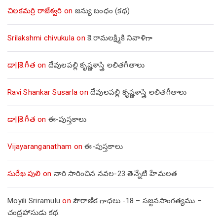
చిలకమర్రి రాజేశ్వరి
on
జన్యు బంధం (కథ)
Srilakshmi chivukula
on
కె.రామలక్ష్మికి నివాళిగా
డా||కె.గీత
on
దేవులపల్లి కృష్ణశాస్త్రి లలితగీతాలు
Ravi Shankar Susarla
on
దేవులపల్లి కృష్ణశాస్త్రి లలితగీతాలు
డా||కె.గీత
on
ఈ-పుస్తకాలు
Vijayaranganatham
on
ఈ-పుస్తకాలు
సురేఖ పులి
on
నారి సారించిన నవల-23 తెన్నేటి హేమలత
Moyili Sriramulu
on
పౌరాణిక గాథలు -18 – సజ్జనసాంగత్యము –
చంద్రహాసుడు కథ.