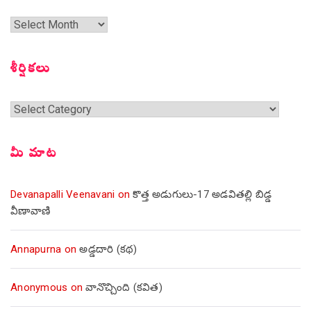
గత
సంచికలు
శీర్షికలు
శీర్షికలు
మీ మాట
Devanapalli Veenavani
on
కొత్త అడుగులు-17 అడవితల్లి బిడ్డ
వీణావాణి
Annapurna
on
అడ్డదారి (కథ)
Anonymous
on
వానొచ్చింది (కవిత)