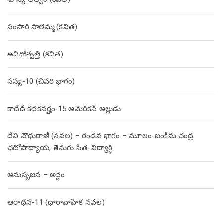
సంసారి సాలెమ్మ (కవిత)
ఉవిధోత్పత్తి (కవిత)
సస్య-10 (చివరి భాగం)
కాదేదీ కథకనర్హం-15 అమెరికన్ అల్లుడు
దేవి చౌధురాణి (నవల) – రెండవ భాగం – మూలం-బంకిమ చంద్ర
ఛటోపాధ్యాయ, తెనుగు సేత-విద్యార్థి
అనుసృజన – అద్దం
ఆరాధన-11 (ధారావాహిక నవల)