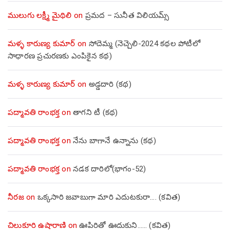
ములుగు లక్ష్మీ మైథిలి
on
ప్రమద – సునీత విలియమ్స్
మళ్ళ కారుణ్య కుమార్
on
సోదెమ్మ (నెచ్చెలి-2024 కథల పోటీలో
సాధారణ ప్రచురణకు ఎంపికైన కథ)
మళ్ళ కారుణ్య కుమార్
on
అడ్డదారి (కథ)
పద్మావతి రాంభక్త
on
తాగని టీ (కథ)
పద్మావతి రాంభక్త
on
నేను బాగానే ఉన్నాను (క‌థ‌)
పద్మావతి రాంభక్త
on
నడక దారిలో(భాగం-52)
నీరజ
on
ఒక్కసారి జవాబుగా మారి ఎదుటకురా…. (కవిత)
చిలుకూరి ఉషారాణి
on
ఊపిరితో ఊదుకుని…… (కవిత)