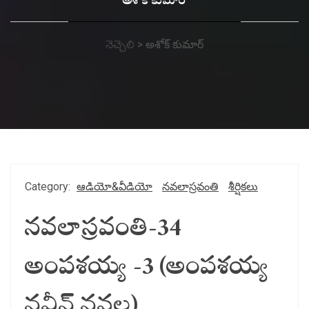
అశోక్ కుమార్
నెచ్చెలి
>
అశోక్ కుమార్
Category:
ఆడియో&వీడియో
నవలాస్రవంతి
శీర్షికలు
నవలాస్రవంతి-34
అంపశయ్య -3 (అంపశయ్య
నవీన్ నవల)