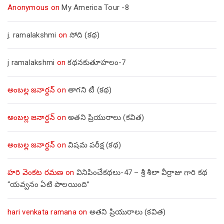
Anonymous
on
My America Tour -8
j. ramalakshmi
on
సోది (కథ)
j ramalakshmi
on
కథనకుతూహలం-7
అంబల్ల జనార్దన్
on
తాగని టీ (కథ)
అంబల్ల జనార్దన్
on
అతని ప్రియురాలు (కవిత)
అంబల్ల జనార్దన్
on
విషమ పరీక్ష (క‌థ‌)
హరి వెంకట రమణ
on
వినిపించేకథలు-47 – శ్రీ శీలా వీర్రాజు గారి కథ
“యవ్వనం ఏటి పాలయింది”
hari venkata ramana
on
అతని ప్రియురాలు (కవిత)