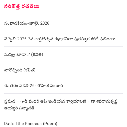
సరికొత్త రచనలు
సంపాదకీయం-జూలై, 2026
నెచ్చెలి-2026 7వ వార్షికోత్సవ కథా,కవితా పురస్కార పోటీ ఫలితాలు!
నువ్వు కూడా..? (కవిత)
వానొచ్చింది (కవిత)
ఈ తరం నడక-26- రోహిణి వంజారి
ప్రమద – గాడ్ మదర్ ఆఫ్ ఇండియన్ కార్డియాలజీ – డా.శివరామకృష్ణ
అయ్యర్ పద్మావతి
Dad’s little Princess (Poem)