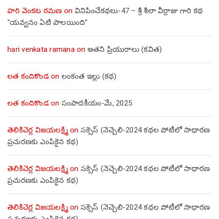
హరి వెంకట రమణ
on
వినిపించేకథలు-47 – శ్రీ శీలా వీర్రాజు గారి కథ
“యవ్వనం ఏటి పాలయింది”
hari venkata ramana
on
అతని ప్రియురాలు (కవిత)
లత కందికొండ
on
లంకంత ఇల్లు (కథ)
లత కందికొండ
on
సంపాదకీయం-మే, 2025
తెలికిచెర్ల విజయలక్ష్మి
on
సక్సెస్ (నెచ్చెలి-2024 కథల పోటీలో సాధారణ
ప్రచురణకు ఎంపికైన కథ)
తెలికిచెర్ల విజయలక్ష్మి
on
సక్సెస్ (నెచ్చెలి-2024 కథల పోటీలో సాధారణ
ప్రచురణకు ఎంపికైన కథ)
తెలికిచెర్ల విజయలక్ష్మి
on
సక్సెస్ (నెచ్చెలి-2024 కథల పోటీలో సాధారణ
ప్రచురణకు ఎంపికైన కథ)