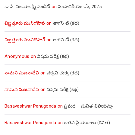
డా.పి. విజయలక్ష్మి పండిట్
on
సంపాదకీయం-మే, 2025
చిట్టత్తూరు మునిగోపాల్
on
తాగని టీ (కథ)
చిట్టత్తూరు మునిగోపాల్
on
తాగని టీ (కథ)
Anonymous
on
విషమ పరీక్ష (క‌థ‌)
నామని సుజనాదేవి
on
చక్కని చుక్క (కథ)
నామని సుజనాదేవి
on
విషమ పరీక్ష (క‌థ‌)
Basaveshwar Penugonda
on
ప్రమద – సునీత విలియమ్స్
Basaveshwar Penugonda
on
అతని ప్రియురాలు (కవిత)