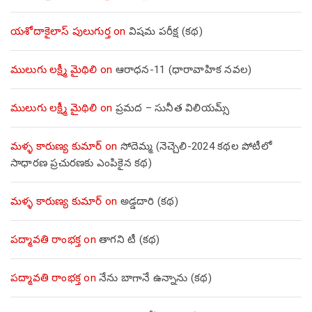
యశోదాకైలాస్ పులుగుర్త
on
విషమ పరీక్ష (క‌థ‌)
ములుగు లక్ష్మీ మైథిలి
on
ఆరాధన-11 (ధారావాహిక నవల)
ములుగు లక్ష్మీ మైథిలి
on
ప్రమద – సునీత విలియమ్స్
మళ్ళ కారుణ్య కుమార్
on
సోదెమ్మ (నెచ్చెలి-2024 కథల పోటీలో
సాధారణ ప్రచురణకు ఎంపికైన కథ)
మళ్ళ కారుణ్య కుమార్
on
అడ్డదారి (కథ)
పద్మావతి రాంభక్త
on
తాగని టీ (కథ)
పద్మావతి రాంభక్త
on
నేను బాగానే ఉన్నాను (క‌థ‌)