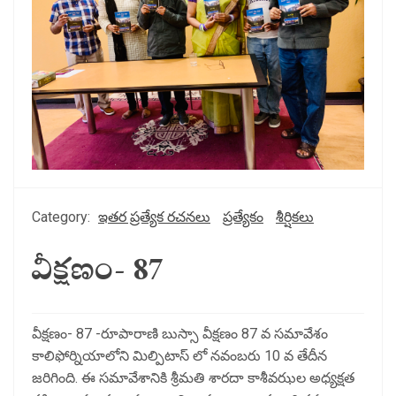
Category:
ఇతర ప్రత్యేక రచనలు
ప్రత్యేకం
శీర్షికలు
వీక్షణం- 87
వీక్షణం- 87 -రూపారాణి బుస్సా వీక్షణం 87 వ సమావేశం
కాలిఫోర్నియాలోని మిల్పిటాస్ లో నవంబరు 10 వ తేదీన
జరిగింది. ఈ సమావేశానికి శ్రీమతి శారదా కాశీవఝల అధ్యక్షత