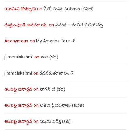
యామిని కోళ్ళూరు
on
నీతో పడవ ప్రయాణం (కవిత)
దుద్దుంపూడి అనసూ య.
on
ప్రమద – సునీత విలియమ్స్
Anonymous
on
My America Tour -8
j. ramalakshmi
on
సోది (కథ)
j ramalakshmi
on
కథనకుతూహలం-7
అంబల్ల జనార్దన్
on
తాగని టీ (కథ)
అంబల్ల జనార్దన్
on
అతని ప్రియురాలు (కవిత)
అంబల్ల జనార్దన్
on
విషమ పరీక్ష (క‌థ‌)