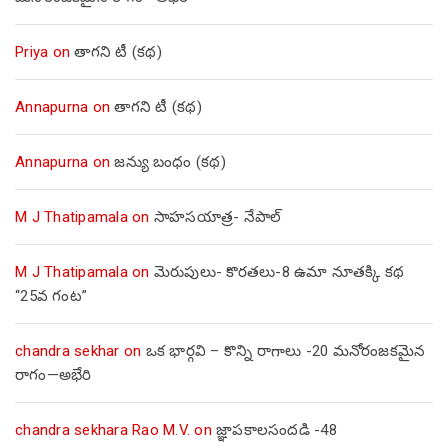
Priya
on
తాగని టీ (కథ)
Annapurna
on
తాగని టీ (కథ)
Annapurna
on
జన్యు బంధం (కథ)
M J Thatipamala
on
సాహసయాత్ర- నేపాల్‌
M J Thatipamala
on
మెరుపులు- కొరతలు-8 ఉమా నూతక్కి కథ
“25వ గంట”
chandra sekhar
on
ఒక భార్గవి – కొన్ని రాగాలు -20 మనోరంజకమైన
రాగం—అభేరి
chandra sekhara Rao M.V.
on
జ్ఞాపకాలసందడి -48