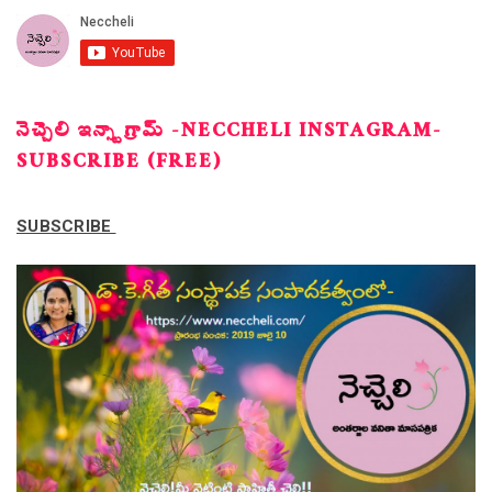
నెచ్చెలి ఇన్స్టాగ్రామ్ -NECCHELI INSTAGRAM-
SUBSCRIBE (FREE)
SUBSCRIBE