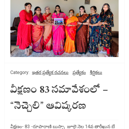
Category:
ఇతర ప్రత్యేక రచనలు
ప్రత్యేకం
శీర్షికలు
వీక్షణం 83 సమావేశంలో –
“నెచ్చెలి” ఆవిష్కరణ
వీక్షణం- 83 -రూపారాణి బుస్సా జూలై నెల 14వ తారీఖున బే