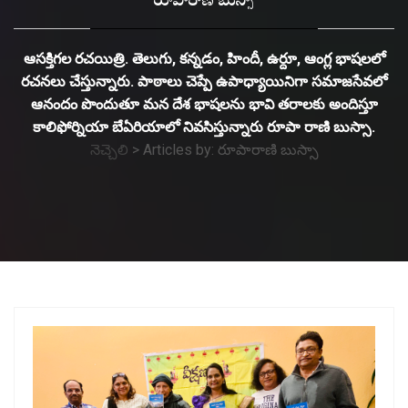
రూపారాణి బుస్సా
ఆసక్తిగల రచయిత్రి. తెలుగు, కన్నడం, హిందీ, ఉర్దూ, ఆంగ్ల భాషలలో
రచనలు చేస్తున్నారు. పాఠాలు చెప్పే ఉపాధ్యాయినిగా సమాజసేవలో
ఆనందం పొందుతూ మన దేశ భాషలను భావి తరాలకు అందిస్తూ
కాలిఫోర్నియా బేఏరియాలో నివసిస్తున్నారు రూపా రాణి బుస్సా.
నెచ్చెలి
>
Articles by: రూపారాణి బుస్సా