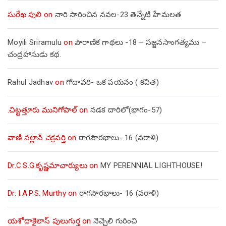
సురేఖ పులి
on
నారి సారించిన నవల-23 తెన్నేటి హేమలత
Moyili Sriramulu
on
పౌరాణిక గాథలు -18 – సజ్జనసాంగత్యము –
చంద్రహాసుడు కథ.
Rahul Jadhav
on
గోదావరి- ఒక పయనం ( కవిత)
.చిట్టత్తూరు మునిగోపాల్
on
నడక దారిలో(భాగం-57)
వాణి నల్లాన్ చక్రవర్తి
on
రాగసౌరభాలు- 16 (వరాళి)
Dr.C.S.G.కృష్ణమాచార్యులు
on
MY PERENNIAL LIGHTHOUSE!
Dr. I.A.P.S. Murthy
on
రాగసౌరభాలు- 16 (వరాళి)
యశోదాకైలాస్ పులుగుర్త
on
నెచ్చెలి గురించి