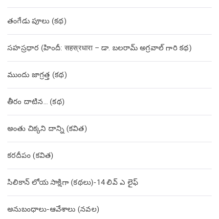
తంగేడు పూలు (క‌థ‌)
సహస్రధార (హిందీ: सहस्रधारा – డా. బలరామ్ అగ్రవాల్ గారి కథ)
ముందు జాగ్రత్త (క‌థ‌)
తీరం దాటిన… (క‌థ‌)
అంతు చిక్కని దాన్ని (కవిత)
కరదీపం (కవిత)
సిలికాన్ లోయ సాక్షిగా (కథలు)-14 లివ్ ఎ లైఫ్
అనుబంధాలు-ఆవేశాలు (నవల)