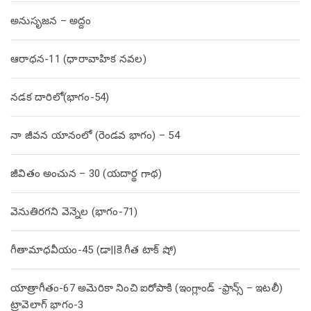
అనుసృజన – అద్దం
ఆరాధన-11 (ధారావాహిక నవల)
నడక దారిలో(భాగం-54)
నా జీవన యానంలో (రెండవ భాగం) – 54
జీవితం అంచున – 30 (యదార్థ గాథ)
వెనుతిరగని వెన్నెల (భాగం-71)
గీతామాధవీయం-45 (డా||కె.గీత టాక్ షో)
యాత్రాగీతం-67 అమెరికా నించి ఐరోపాకి (ఇంగ్లాండ్ -ఫ్రాన్స్ – ఇటలీ)
ట్రావెలాగ్ భాగం-3