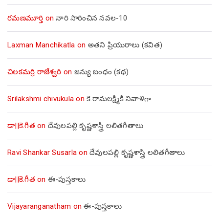
రమణమూర్తి
on
నారి సారించిన నవల-10
Laxman Manchikatla
on
అతని ప్రియురాలు (కవిత)
చిలకమర్రి రాజేశ్వరి
on
జన్యు బంధం (కథ)
Srilakshmi chivukula
on
కె.రామలక్ష్మికి నివాళిగా
డా||కె.గీత
on
దేవులపల్లి కృష్ణశాస్త్రి లలితగీతాలు
Ravi Shankar Susarla
on
దేవులపల్లి కృష్ణశాస్త్రి లలితగీతాలు
డా||కె.గీత
on
ఈ-పుస్తకాలు
Vijayaranganatham
on
ఈ-పుస్తకాలు