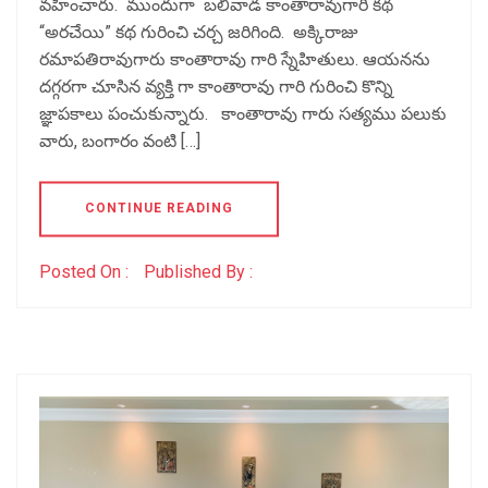
వహించారు. ముందుగా బలివాడ కాంతారావుగారి కథ
“అరచేయి” కథ గురించి చర్చ జరిగింది. అక్కిరాజు
రమాపతిరావుగారు కాంతారావు గారి స్నేహితులు. ఆయనను
దగ్గరగా చూసిన వ్యక్తి గా కాంతారావు గారి గురించి కొన్ని
జ్ఞాపకాలు పంచుకున్నారు. కాంతారావు గారు సత్యము పలుకు
వారు, బంగారం వంటి […]
CONTINUE READING
Posted On :
Published By :