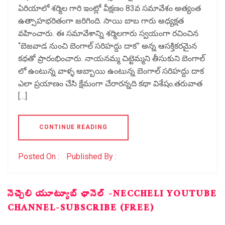
ఏరియాలో శర్మిల గారి ఇంట్లో వీక్షణం 83వ సమావేశం అత్యంత
ఉత్సాహభరితంగా జరిగింది. సాయి బాబ గారు అధ్యక్షత
వహించారు. ఈ సమావేశాన్ని శర్మిలగారు స్వయంగా రచించిన
“బెజవాడ నుంచి బెంగాల్ సరిహద్దు దాక” అన్న ఆసక్తికరమైన
కథతో ప్రారంభించారు. నాయనమ్మ చిట్టెమ్మని తీసుకుని బెంగాల్
లో ఉంటున్న వాళ్ళ అబ్బాయి ఉంటున్న బెంగాల్ సరిహద్దు దాక
ఎలా ప్రయాణం చేసి క్షేమంగా చేరారన్నది కథా విశేషం.తరువాత
[…]
CONTINUE READING
Posted On :
Published By :
నెచ్చెలి యూట్యూబ్ ఛానెల్ -NECCHELI YOUTUBE
CHANNEL-SUBSCRIBE (FREE)