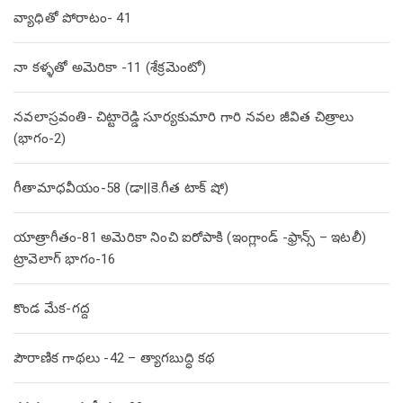
వ్యాధితో పోరాటం- 41
నా కళ్ళతో అమెరికా -11 (శేక్రమెంటో)
నవలాస్రవంతి- చిట్టారెడ్డి సూర్యకుమారి గారి నవల జీవిత చిత్రాలు
(భాగం-2)
గీతామాధవీయం-58 (డా||కె.గీత టాక్ షో)
యాత్రాగీతం-81 అమెరికా నించి ఐరోపాకి (ఇంగ్లాండ్ -ఫ్రాన్స్ – ఇటలీ)
ట్రావెలాగ్ భాగం-16
కొండ మేక-గద్ద
పౌరాణిక గాథలు -42 – త్యాగబుద్ధి కథ