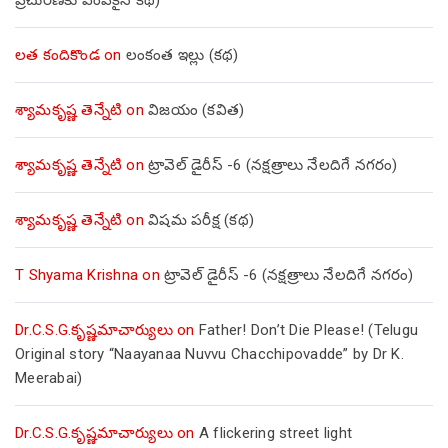
లత కందికొండ
on
లంకంత ఇల్లు (కథ)
శ్యామకృష్ణ తెన్నేటి
on
విజయం (కవిత)
శ్యామకృష్ణ తెన్నేటి
on
ట్రావెల్ డైరీస్ -6 (నక్షత్రాలు నేలదిగే నగరం)
శ్యామకృష్ణ తెన్నేటి
on
విషమ పరీక్ష (క‌థ‌)
T Shyama Krishna
on
ట్రావెల్ డైరీస్ -6 (నక్షత్రాలు నేలదిగే నగరం)
Dr.C.S.G.కృష్ణమాచార్యులు
on
Father! Don’t Die Please! (Telugu
Original story “Naayanaa Nuvvu Chacchipovadde” by Dr K.
Meerabai)
Dr.C.S.G.కృష్ణమాచార్యులు
on
A flickering street light