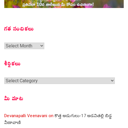
గత సంచికలు
గత
సంచికలు
శీర్షికలు
శీర్షికలు
మీ మాట
Devanapalli Veenavani
on
కొత్త అడుగులు-17 అడవితల్లి బిడ్డ
వీణావాణి