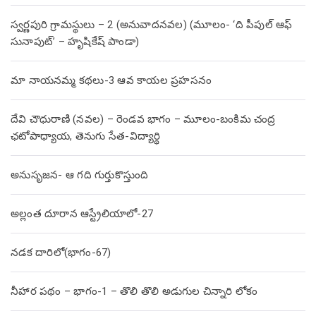
స్వర్ణపురి గ్రామస్థులు – 2 (అనువాదనవల) (మూలం- ‘ది పీపుల్ ఆఫ్
సునాపుట్’ – హృషికేష్ పాండా)
మా నాయనమ్మ కథలు-3 ఆవ కాయల ప్రహసనం
దేవి చౌధురాణి (నవల) – రెండవ భాగం – మూలం-బంకిమ చంద్ర
ఛటోపాధ్యాయ, తెనుగు సేత-విద్యార్థి
అనుసృజన- ఆ గది గుర్తుకొస్తుంది
అల్లంత దూరాన ఆస్ట్రేలియాలో-27
నడక దారిలో(భాగం-67)
నీహార పథం – భాగం-1 – తొలి తొలి అడుగుల చిన్నారి లోకం