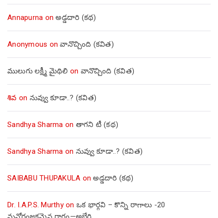
Annapurna
on
అడ్డదారి (కథ)
Anonymous
on
వానొచ్చింది (కవిత)
ములుగు లక్ష్మీ మైథిలి
on
వానొచ్చింది (కవిత)
శివ
on
నువ్వు కూడా..? (కవిత)
Sandhya Sharma
on
తాగని టీ (కథ)
Sandhya Sharma
on
నువ్వు కూడా..? (కవిత)
SAIBABU THUPAKULA
on
అడ్డదారి (కథ)
Dr. I.A.P.S. Murthy
on
ఒక భార్గవి – కొన్ని రాగాలు -20
మనోరంజకమైన రాగం—అభేరి