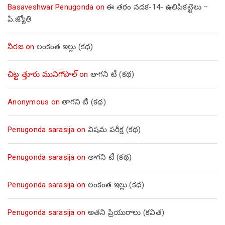
Basaveshwar Penugonda
on
ఈ తరం నడక-14- ఉలిపికట్టెలు –
పి.జ్యోతి
నీరజ
on
లంకంత ఇల్లు (కథ)
చిట్ట త్తూరు మునిగోపాల్
on
తాగని టీ (కథ)
Anonymous
on
తాగని టీ (కథ)
Penugonda sarasija
on
విషమ పరీక్ష (క‌థ‌)
Penugonda sarasija
on
తాగని టీ (కథ)
Penugonda sarasija
on
లంకంత ఇల్లు (కథ)
Penugonda sarasija
on
అతని ప్రియురాలు (కవిత)