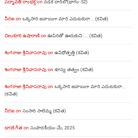
పద్మావతి రాంభక్త
on
నడక దారిలో(భాగం-52)
నీరజ
on
ఒక్కసారి జవాబుగా మారి ఎదుటకురా…. (కవిత)
చిలుకూరి ఉషారాణి
on
ఊపిరితో ఊదుకుని…… (కవిత)
శింగరాజు శ్రీనివాసరావు
on
ఉవిధోత్పత్తి (కవిత)
శింగరాజు శ్రీనివాసరావు
on
శూన్య తత్వం (కవిత)
శింగరాజు శ్రీనివాసరావు
on
ఒక్కసారి జవాబుగా మారి ఎదుటకురా….
(కవిత)
నీరజ
on
సంసారి సాలెమ్మ (కవిత)
డా||కె.గీత
on
సంపాదకీయం-మే, 2025