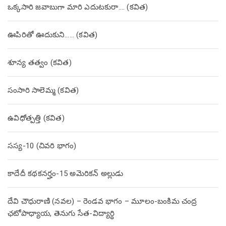
ఒక్కసారి జవాబుగా మారి ఎదుటకురా…. (కవిత)
ఊపిరితో ఊదుకుని…… (కవిత)
శూన్య తత్వం (కవిత)
సంసారి సాలెమ్మ (కవిత)
ఉవిధోత్పత్తి (కవిత)
సస్య-10 (చివరి భాగం)
కాదేదీ కథకనర్హం-15 అమెరికన్ అల్లుడు
దేవి చౌధురాణి (నవల) – రెండవ భాగం – మూలం-బంకిమ చంద్ర
ఛటోపాధ్యాయ, తెనుగు సేత-విద్యార్థి