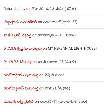
Rahul Jadhav
on
గోదావరి- ఒక పయనం ( కవిత)
.చిట్టత్తూరు మునిగోపాల్
on
నడక దారిలో(భాగం-57)
వాణి నల్లాన్ చక్రవర్తి
on
రాగసౌరభాలు- 16 (వరాళి)
Dr.C.S.G.కృష్ణమాచార్యులు
on
MY PERENNIAL LIGHTHOUSE!
Dr. I.A.P.S. Murthy
on
రాగసౌరభాలు- 16 (వరాళి)
యశోదాకైలాస్ పులుగుర్త
on
నెచ్చెలి గురించి
యశోదాకైలాస్ పులుగుర్త
on
విషమ పరీక్ష (క‌థ‌)
ములుగు లక్ష్మీ మైథిలి
on
ఆరాధన-11 (ధారావాహిక నవల)