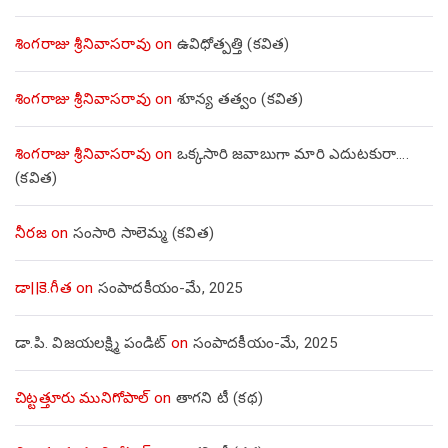
శింగరాజు శ్రీనివాసరావు
on
ఉవిధోత్పత్తి (కవిత)
శింగరాజు శ్రీనివాసరావు
on
శూన్య తత్వం (కవిత)
శింగరాజు శ్రీనివాసరావు
on
ఒక్కసారి జవాబుగా మారి ఎదుటకురా….
(కవిత)
నీరజ
on
సంసారి సాలెమ్మ (కవిత)
డా||కె.గీత
on
సంపాదకీయం-మే, 2025
డా.పి. విజయలక్ష్మి పండిట్
on
సంపాదకీయం-మే, 2025
చిట్టత్తూరు మునిగోపాల్
on
తాగని టీ (కథ)