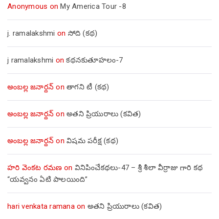
Anonymous
on
My America Tour -8
j. ramalakshmi
on
సోది (కథ)
j ramalakshmi
on
కథనకుతూహలం-7
అంబల్ల జనార్దన్
on
తాగని టీ (కథ)
అంబల్ల జనార్దన్
on
అతని ప్రియురాలు (కవిత)
అంబల్ల జనార్దన్
on
విషమ పరీక్ష (క‌థ‌)
హరి వెంకట రమణ
on
వినిపించేకథలు-47 – శ్రీ శీలా వీర్రాజు గారి కథ
“యవ్వనం ఏటి పాలయింది”
hari venkata ramana
on
అతని ప్రియురాలు (కవిత)