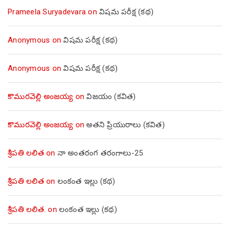
Prameela Suryadevara
on
విషమ పరీక్ష (క‌థ‌)
Anonymous
on
విషమ పరీక్ష (క‌థ‌)
Anonymous
on
విషమ పరీక్ష (క‌థ‌)
కొమురవెల్లి అంజయ్య
on
విజయం (కవిత)
కొమురవెల్లి అంజయ్య
on
అతని ప్రియురాలు (కవిత)
శ్రీపతి లలిత
on
నా అంతరంగ తరంగాలు-25
శ్రీపతి లలిత
on
లంకంత ఇల్లు (కథ)
శ్రీపతి లలిత.
on
లంకంత ఇల్లు (కథ)