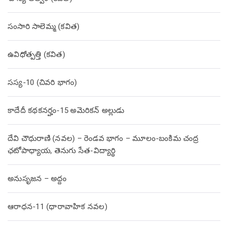
సంసారి సాలెమ్మ (కవిత)
ఉవిధోత్పత్తి (కవిత)
సస్య-10 (చివరి భాగం)
కాదేదీ కథకనర్హం-15 అమెరికన్ అల్లుడు
దేవి చౌధురాణి (నవల) – రెండవ భాగం – మూలం-బంకిమ చంద్ర
ఛటోపాధ్యాయ, తెనుగు సేత-విద్యార్థి
అనుసృజన – అద్దం
ఆరాధన-11 (ధారావాహిక నవల)