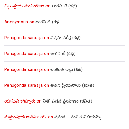
చిట్ట త్తూరు మునిగోపాల్
on
తాగని టీ (కథ)
Anonymous
on
తాగని టీ (కథ)
Penugonda sarasija
on
విషమ పరీక్ష (క‌థ‌)
Penugonda sarasija
on
తాగని టీ (కథ)
Penugonda sarasija
on
లంకంత ఇల్లు (కథ)
Penugonda sarasija
on
అతని ప్రియురాలు (కవిత)
యామిని కోళ్ళూరు
on
నీతో పడవ ప్రయాణం (కవిత)
దుద్దుంపూడి అనసూ య.
on
ప్రమద – సునీత విలియమ్స్