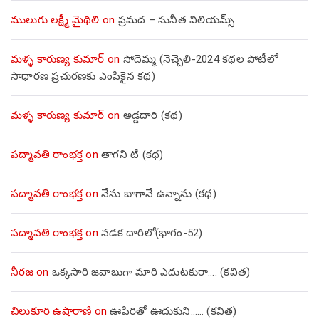
ములుగు లక్ష్మీ మైథిలి
on
ప్రమద – సునీత విలియమ్స్
మళ్ళ కారుణ్య కుమార్
on
సోదెమ్మ (నెచ్చెలి-2024 కథల పోటీలో
సాధారణ ప్రచురణకు ఎంపికైన కథ)
మళ్ళ కారుణ్య కుమార్
on
అడ్డదారి (కథ)
పద్మావతి రాంభక్త
on
తాగని టీ (కథ)
పద్మావతి రాంభక్త
on
నేను బాగానే ఉన్నాను (క‌థ‌)
పద్మావతి రాంభక్త
on
నడక దారిలో(భాగం-52)
నీరజ
on
ఒక్కసారి జవాబుగా మారి ఎదుటకురా…. (కవిత)
చిలుకూరి ఉషారాణి
on
ఊపిరితో ఊదుకుని…… (కవిత)