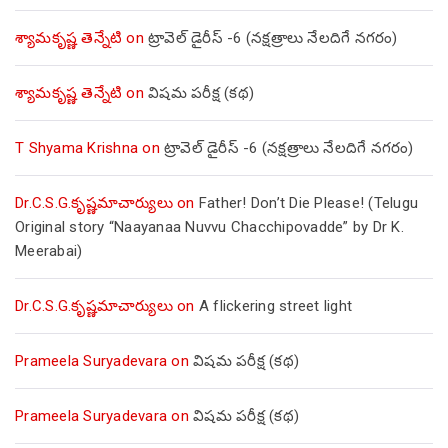
శ్యామకృష్ణ తెన్నేటి
on
ట్రావెల్ డైరీస్ -6 (నక్షత్రాలు నేలదిగే నగరం)
శ్యామకృష్ణ తెన్నేటి
on
విషమ పరీక్ష (క‌థ‌)
T Shyama Krishna
on
ట్రావెల్ డైరీస్ -6 (నక్షత్రాలు నేలదిగే నగరం)
Dr.C.S.G.కృష్ణమాచార్యులు
on
Father! Don’t Die Please! (Telugu
Original story “Naayanaa Nuvvu Chacchipovadde” by Dr K.
Meerabai)
Dr.C.S.G.కృష్ణమాచార్యులు
on
A flickering street light
Prameela Suryadevara
on
విషమ పరీక్ష (క‌థ‌)
Prameela Suryadevara
on
విషమ పరీక్ష (క‌థ‌)