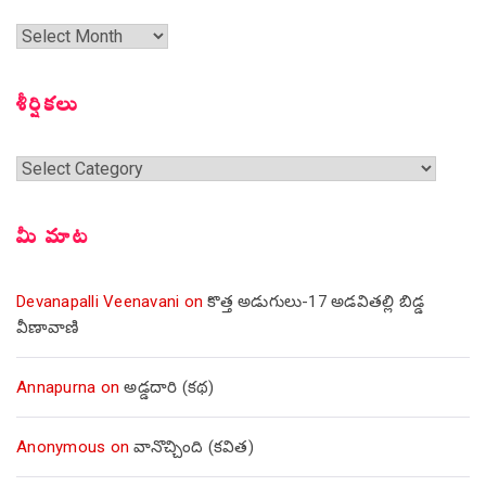
గత
సంచికలు
శీర్షికలు
శీర్షికలు
మీ మాట
Devanapalli Veenavani
on
కొత్త అడుగులు-17 అడవితల్లి బిడ్డ
వీణావాణి
Annapurna
on
అడ్డదారి (కథ)
Anonymous
on
వానొచ్చింది (కవిత)