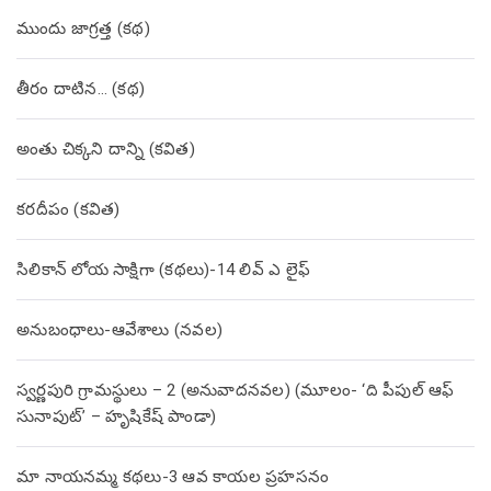
ముందు జాగ్రత్త (క‌థ‌)
తీరం దాటిన… (క‌థ‌)
అంతు చిక్కని దాన్ని (కవిత)
కరదీపం (కవిత)
సిలికాన్ లోయ సాక్షిగా (కథలు)-14 లివ్ ఎ లైఫ్
అనుబంధాలు-ఆవేశాలు (నవల)
స్వర్ణపురి గ్రామస్థులు – 2 (అనువాదనవల) (మూలం- ‘ది పీపుల్ ఆఫ్
సునాపుట్’ – హృషికేష్ పాండా)
మా నాయనమ్మ కథలు-3 ఆవ కాయల ప్రహసనం