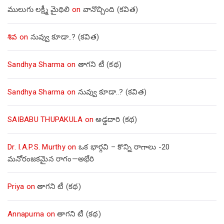
ములుగు లక్ష్మీ మైథిలి
on
వానొచ్చింది (కవిత)
శివ
on
నువ్వు కూడా..? (కవిత)
Sandhya Sharma
on
తాగని టీ (కథ)
Sandhya Sharma
on
నువ్వు కూడా..? (కవిత)
SAIBABU THUPAKULA
on
అడ్డదారి (కథ)
Dr. I.A.P.S. Murthy
on
ఒక భార్గవి – కొన్ని రాగాలు -20
మనోరంజకమైన రాగం—అభేరి
Priya
on
తాగని టీ (కథ)
Annapurna
on
తాగని టీ (కథ)