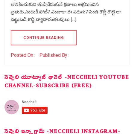
అతికించుకుని తుడిచేసుకునే క్షణాలు ఆక్రమించిన
బ్రతుకు.ఎందుకీ పోటీ? ఎందాకా ఈ పరుగు? పిండి కొద్దీ రొట్టె లా
పెట్టుబడి కొద్దీ వ్యాపారంతలపులు […]
CONTINUE READING
Posted On :
Published By :
నెచ్చెలి యూట్యూబ్ ఛానెల్ -NECCHELI YOUTUBE
CHANNEL-SUBSCRIBE (FREE)
నెచ్చెలి ఇన్స్టాగ్రామ్ -NECCHELI INSTAGRAM-