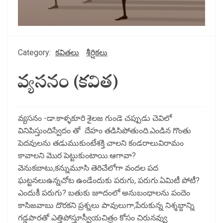
Category:
కవితలు
శీర్షికలు
వ్యసనం (కవిత)
వ్యసనం -డా.కాళ్ళకూరి శైలజ గుండె చప్పుడు చెవిలో
వినిపిస్తుందిస్వేదం తో దేహం తడిసిపోతుంది.ఎండిన గొంతు
పెదవులను తడుముకుంటేశక్తి చాలని కండరాలువిరామం
కావాలని మొర పెట్టుకుంటాయి.ఆగావా?
వెనుకబాటు,కన్నుమూసి తెరిచేలోగా వందల పద
ఘట్టనలుఉన్నచోట ఉండేందుకు పరుగు, పరుగు.ఏమిటీ పోటీ?
ఎందుకీ పరుగు? బతుకు జూదంలో అనుబంధాలను పందెం
కాసిజవాబు దొరకని ప్రశ్నలు పావులుగా,పేరుకున్న నిశ్శబ్దాన్ని
గడ్డపారతో ఎత్తిపోస్తూస్వీయచిత్రం కోసం చిరునవ్వు