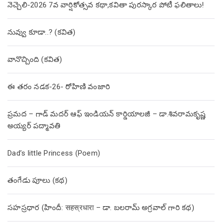
నెచ్చెలి-2026 7వ వార్షికోత్సవ కథా,కవితా పురస్కార పోటీ ఫలితాలు!
నువ్వు కూడా..? (కవిత)
వానొచ్చింది (కవిత)
ఈ తరం నడక-26- రోహిణి వంజారి
ప్రమద – గాడ్ మదర్ ఆఫ్ ఇండియన్ కార్డియాలజీ – డా.శివరామకృష్ణ
అయ్యర్ పద్మావతి
Dad’s little Princess (Poem)
తంగేడు పూలు (క‌థ‌)
సహస్రధార (హిందీ: सहस्रधारा – డా. బలరామ్ అగ్రవాల్ గారి కథ)