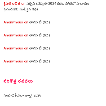
శ్రీపతి లలిత
on
సక్సెస్ (నెచ్చెలి-2024 కథల పోటీలో సాధారణ
ప్రచురణకు ఎంపికైన కథ)
Anonymous
on
తాగని టీ (కథ)
Anonymous
on
తాగని టీ (కథ)
Anonymous
on
తాగని టీ (కథ)
Anonymous
on
తాగని టీ (కథ)
సరికొత్త రచనలు
సంపాదకీయం-జూలై, 2026