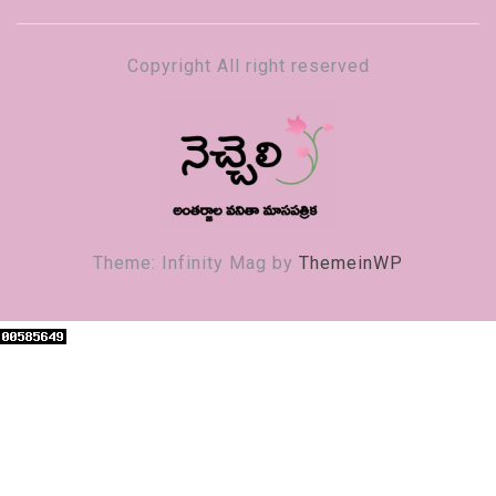
Copyright All right reserved
నెచ్చెలి
వనితా మాస పత్రిక
Theme: Infinity Mag by
ThemeinWP