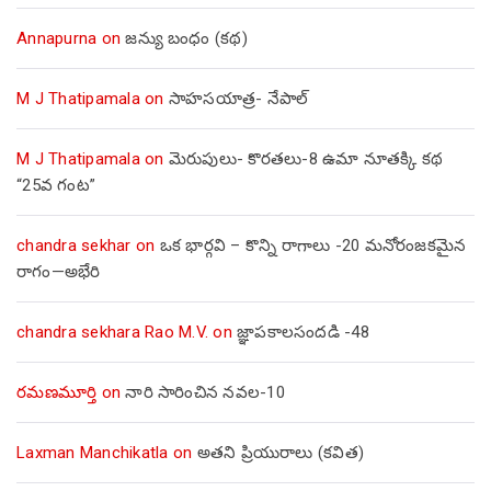
Annapurna
on
జన్యు బంధం (కథ)
M J Thatipamala
on
సాహసయాత్ర- నేపాల్‌
M J Thatipamala
on
మెరుపులు- కొరతలు-8 ఉమా నూతక్కి కథ
“25వ గంట”
chandra sekhar
on
ఒక భార్గవి – కొన్ని రాగాలు -20 మనోరంజకమైన
రాగం—అభేరి
chandra sekhara Rao M.V.
on
జ్ఞాపకాలసందడి -48
రమణమూర్తి
on
నారి సారించిన నవల-10
Laxman Manchikatla
on
అతని ప్రియురాలు (కవిత)