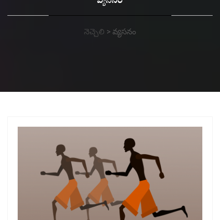
వ్యసనం
నెచ్చెలి
>
వ్యసనం