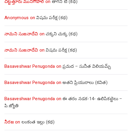
చిట్టత్తూరు మునిగోపాల్
on
తాగని టీ (కథ)
Anonymous
on
విషమ పరీక్ష (క‌థ‌)
నామని సుజనాదేవి
on
చక్కని చుక్క (కథ)
నామని సుజనాదేవి
on
విషమ పరీక్ష (క‌థ‌)
Basaveshwar Penugonda
on
ప్రమద – సునీత విలియమ్స్
Basaveshwar Penugonda
on
అతని ప్రియురాలు (కవిత)
Basaveshwar Penugonda
on
ఈ తరం నడక-14- ఉలిపికట్టెలు –
పి.జ్యోతి
నీరజ
on
లంకంత ఇల్లు (కథ)