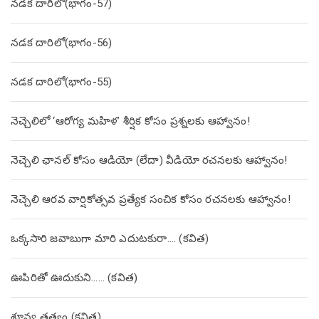
నడక దారిలో(భాగం-57)
నడక దారిలో(భాగం-56)
నడక దారిలో(భాగం-55)
నెచ్చెలిలో ‘ఆరోగ్య మహిళ’ శీర్షిక కోసం ప్రశ్నలకు ఆహ్వానం!
నెచ్చెలి ఛానల్ కోసం ఆడియో (లేదా) వీడియో రచనలకు ఆహ్వానం!
నెచ్చెలి ఆరవ వార్షికోత్సవ ప్రత్యేక సంచిక కోసం రచనలకు ఆహ్వానం!
ఒక్కసారి జవాబుగా మారి ఎదుటకురా…. (కవిత)
ఊపిరితో ఊదుకుని…… (కవిత)
శూన్య తత్వం (కవిత)