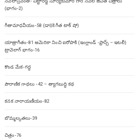
నవలాస్రవంతి- చిట్టారెడ్డి సూర్యకుమారి గారి నవల జీవిత చిత్రాలు
(భాగం-2)
గీతామాధవీయం-58 (డా||కె.గీత టాక్ షో)
యాత్రాగీతం-81 అమెరికా నించి ఐరోపాకి (ఇంగ్లాండ్ -ఫ్రాన్స్ – ఇటలీ)
ట్రావెలాగ్ భాగం-16
కొండ మేక-గద్ద
పౌరాణిక గాథలు -42 – త్యాగబుద్ధి కథ
కనక నారాయణీయం-82
బొమ్మల్కతలు-39
చిత్రం-76