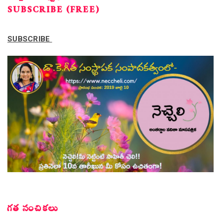
SUBSCRIBE (FREE)
SUBSCRIBE
గత సంచికలు