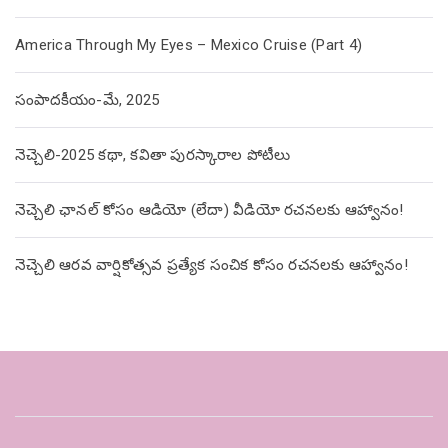
America Through My Eyes – Mexico Cruise (Part 4)
సంపాదకీయం-మే, 2025
నెచ్చెలి-2025 కథా, కవితా పురస్కారాల పోటీలు
నెచ్చెలి ఛానల్ కోసం ఆడియో (లేదా) వీడియో రచనలకు ఆహ్వానం!
నెచ్చెలి ఆరవ వార్షికోత్సవ ప్రత్యేక సంచిక కోసం రచనలకు ఆహ్వానం!