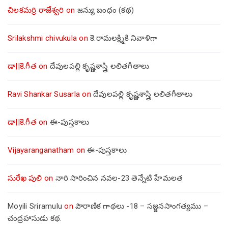
చిలకమర్రి రాజేశ్వరి
on
జన్యు బంధం (కథ)
Srilakshmi chivukula
on
కె.రామలక్ష్మికి నివాళిగా
డా||కె.గీత
on
దేవులపల్లి కృష్ణశాస్త్రి లలితగీతాలు
Ravi Shankar Susarla
on
దేవులపల్లి కృష్ణశాస్త్రి లలితగీతాలు
డా||కె.గీత
on
ఈ-పుస్తకాలు
Vijayaranganatham
on
ఈ-పుస్తకాలు
సురేఖ పులి
on
నారి సారించిన నవల-23 తెన్నేటి హేమలత
Moyili Sriramulu
on
పౌరాణిక గాథలు -18 – సజ్జనసాంగత్యము –
చంద్రహాసుడు కథ.