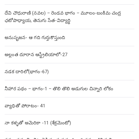
దేవి చౌధురాణి (నవల) – రెండవ భాగం – మూలం-బంకిమ చంద్ర
ఛటోపాధ్యాయ, తెనుగు సేత-విద్యార్థి
అనుసృజన- ఆ గది గుర్తుకొస్తుంది
అల్లంత దూరాన ఆస్ట్రేలియాలో-27
నడక దారిలో(భాగం-67)
నీహార పథం – భాగం-1 – తొలి తొలి అడుగుల చిన్నారి లోకం
వ్యాధితో పోరాటం- 41
నా కళ్ళతో అమెరికా -11 (శేక్రమెంటో)