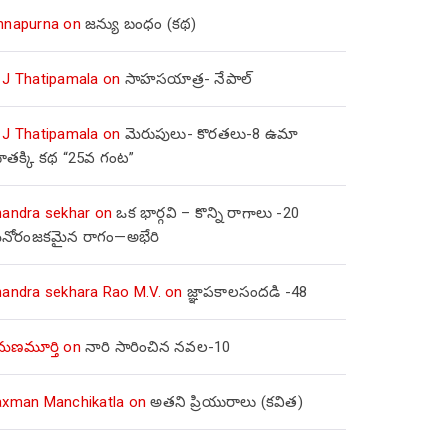
nnapurna
on
జన్యు బంధం (కథ)
 J Thatipamala
on
సాహసయాత్ర- నేపాల్‌
 J Thatipamala
on
మెరుపులు- కొరతలు-8 ఉమా
ూతక్కి కథ “25వ గంట”
handra sekhar
on
ఒక భార్గవి – కొన్ని రాగాలు -20
నోరంజకమైన రాగం—అభేరి
handra sekhara Rao M.V.
on
జ్ఞాపకాలసందడి -48
మణమూర్తి
on
నారి సారించిన నవల-10
axman Manchikatla
on
అతని ప్రియురాలు (కవిత)