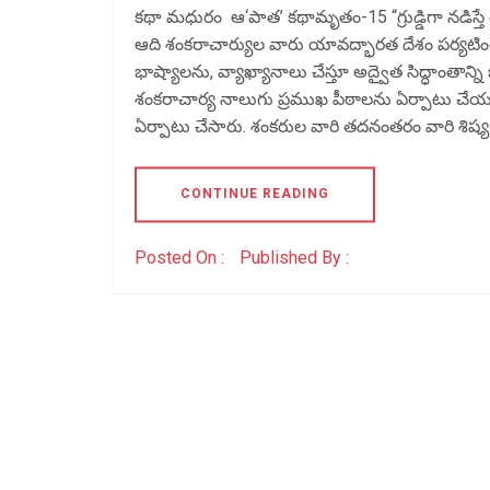
కథా మధురం ఆ‘పాత’ కథామృతం-15 “గ్రుడ్డిగా నడిస్
ఆది శంకరాచార్యుల వారు యావద్భారత దేశం పర్యటిం
భాష్యాలను, వ్యాఖ్యానాలు చేస్తూ అద్వైత సిద్ధాంతాన్
శంకరాచార్య నాలుగు ప్రముఖ పీఠాలను ఏర్పాటు చేయ
ఏర్పాటు చేసారు. శంకరుల వారి తదనంతరం వారి శిష్య ప
CONTINUE READING
Posted On :
Published By :