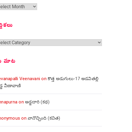
త
ంచికలు
ర్షికలు
్షికలు
ీ మాట
evanapalli Veenavani
on
కొత్త అడుగులు-17 అడవితల్లి
డ్డ వీణావాణి
nnapurna
on
అడ్డదారి (కథ)
nonymous
on
వానొచ్చింది (కవిత)