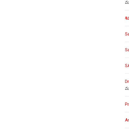
ము
శి
S
S
S
Dr
మ
Pr
A