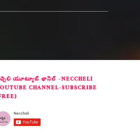
ెచ్చెలి యూట్యూబ్ ఛానెల్ -NECCHELI
OUTUBE CHANNEL-SUBSCRIBE
FREE)