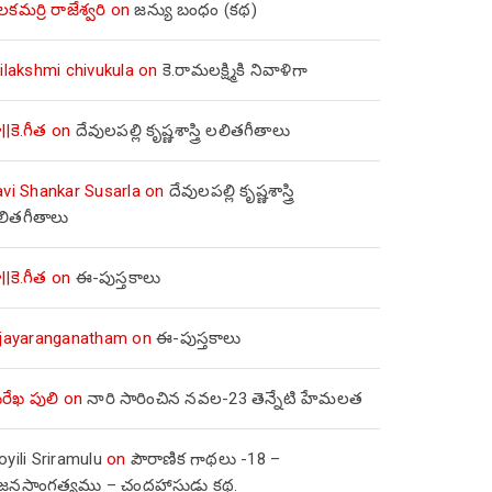
లకమర్రి రాజేశ్వరి
on
జన్యు బంధం (కథ)
ilakshmi chivukula
on
కె.రామలక్ష్మికి నివాళిగా
||కె.గీత
on
దేవులపల్లి కృష్ణశాస్త్రి లలితగీతాలు
avi Shankar Susarla
on
దేవులపల్లి కృష్ణశాస్త్రి
లితగీతాలు
||కె.గీత
on
ఈ-పుస్తకాలు
ijayaranganatham
on
ఈ-పుస్తకాలు
రేఖ పులి
on
నారి సారించిన నవల-23 తెన్నేటి హేమలత
yili Sriramulu
on
పౌరాణిక గాథలు -18 –
జ్జనసాంగత్యము – చంద్రహాసుడు కథ.