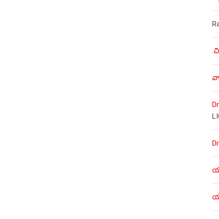
R
.చ
వా
Dr
L
Dr
యశ
యశ