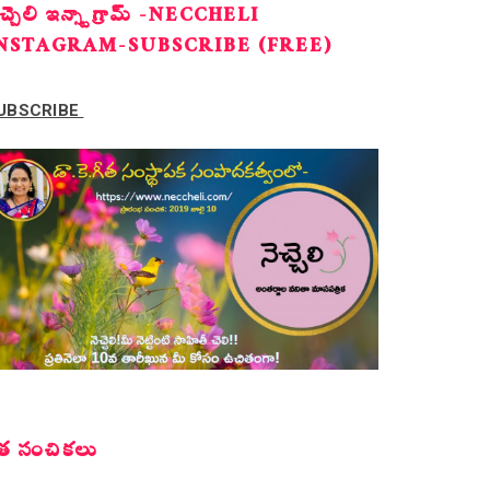
ెచ్చెలి ఇన్స్టాగ్రామ్ -NECCHELI
NSTAGRAM-SUBSCRIBE (FREE)
UBSCRIBE
త సంచికలు