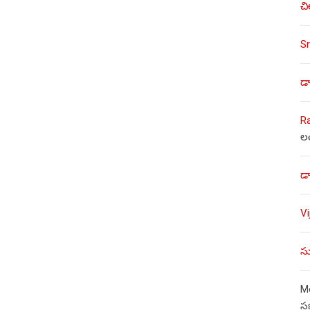
చి
Sr
డా
R
ల
డా
V
సు
Mo
స