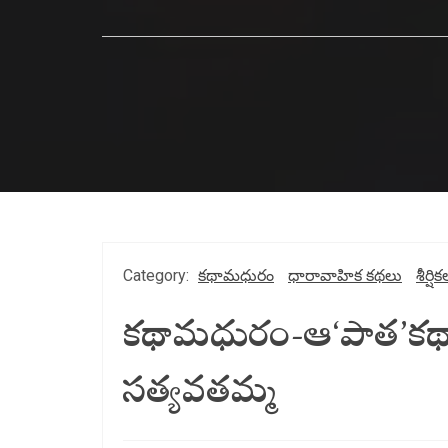
Category:
కథామధురం
ధారావాహిక కథలు
శీర్షి
కథామధురం-ఆ‘పాత’క
సత్యవతమ్మ