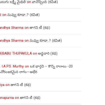
లుగు లక్ష్మీ మైథిలి
on
వానొచ్చింది (కవిత)
వ
on
నువ్వు కూడా..? (కవిత)
andhya Sharma
on
తాగని టీ (కథ)
andhya Sharma
on
నువ్వు కూడా..? (కవిత)
AIBABU THUPAKULA
on
అడ్డదారి (కథ)
. I.A.P.S. Murthy
on
ఒక భార్గవి – కొన్ని రాగాలు -20
నోరంజకమైన రాగం—అభేరి
iya
on
తాగని టీ (కథ)
nnapurna
on
తాగని టీ (కథ)