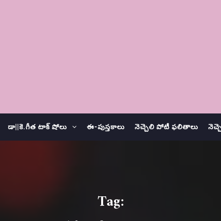
డా||కె.గీత టాక్ షోలు
ఈ-పుస్తకాలు
నెచ్చెలి పోటీ ఫలితాలు
నెచ్
Tag: