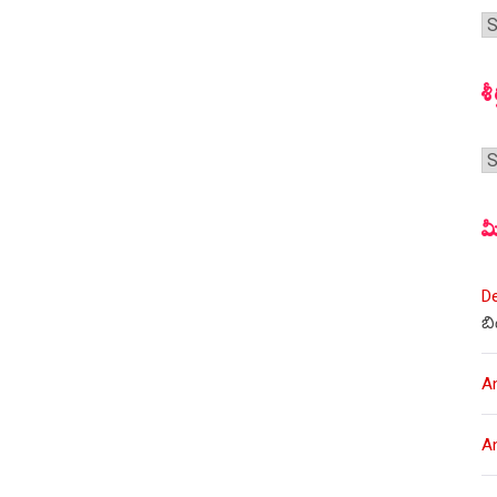
గ
స
శీ
శీర
మ
D
బి
A
A