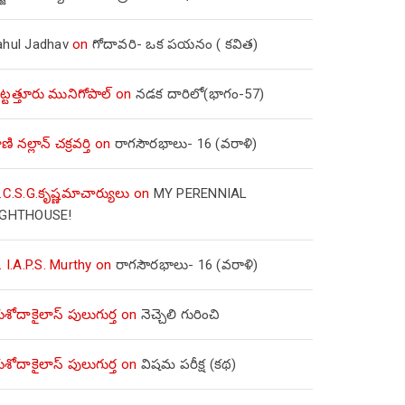
ahul Jadhav
on
గోదావరి- ఒక పయనం ( కవిత)
ిట్టత్తూరు మునిగోపాల్
on
నడక దారిలో(భాగం-57)
ణి నల్లాన్ చక్రవర్తి
on
రాగసౌరభాలు- 16 (వరాళి)
.C.S.G.కృష్ణమాచార్యులు
on
MY PERENNIAL
IGHTHOUSE!
. I.A.P.S. Murthy
on
రాగసౌరభాలు- 16 (వరాళి)
ోదాకైలాస్ పులుగుర్త
on
నెచ్చెలి గురించి
ోదాకైలాస్ పులుగుర్త
on
విషమ పరీక్ష (క‌థ‌)