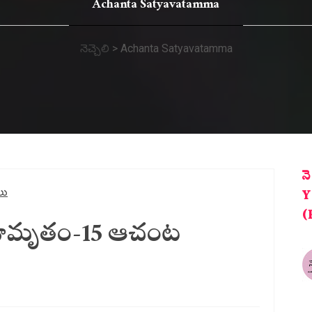
Achanta Satyavatamma
నెచ్చెలి
>
Achanta Satyavatamma
న
కలు
Y
(
థామృతం-15 ఆచంట