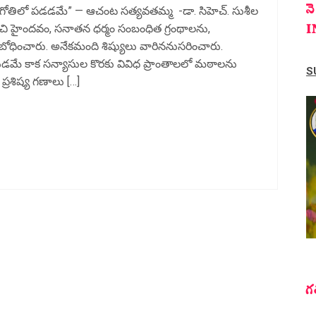
న
తే గోతిలో పడడమే” — ఆచంట సత్యవతమ్మ -డా. సిహెచ్. సుశీల
I
చి హైందవం, సనాతన ధర్మం సంబంధిత గ్రంథాలను,
ని బోధించారు. అనేకమంది శిష్యులు వారిననుసరించారు.
డమే కాక సన్యాసుల కొరకు వివిధ ప్రాంతాలలో మఠాలను
S
్రశిష్య గణాలు […]
గ