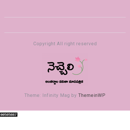
Copyright All right reserved
నెచ్చెలి
వనితా మాస పత్రిక
Theme: Infinity Mag by
ThemeinWP