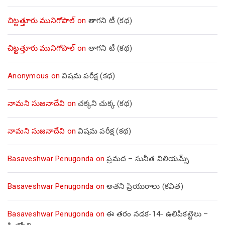
చిట్టత్తూరు మునిగోపాల్
on
తాగని టీ (కథ)
చిట్టత్తూరు మునిగోపాల్
on
తాగని టీ (కథ)
Anonymous
on
విషమ పరీక్ష (క‌థ‌)
నామని సుజనాదేవి
on
చక్కని చుక్క (కథ)
నామని సుజనాదేవి
on
విషమ పరీక్ష (క‌థ‌)
Basaveshwar Penugonda
on
ప్రమద – సునీత విలియమ్స్
Basaveshwar Penugonda
on
అతని ప్రియురాలు (కవిత)
Basaveshwar Penugonda
on
ఈ తరం నడక-14- ఉలిపికట్టెలు –