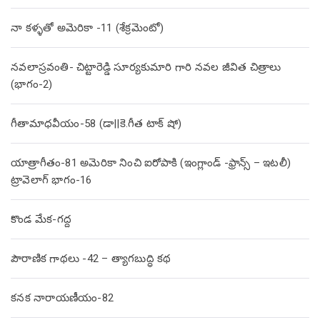
నా కళ్ళతో అమెరికా -11 (శేక్రమెంటో)
నవలాస్రవంతి- చిట్టారెడ్డి సూర్యకుమారి గారి నవల జీవిత చిత్రాలు
(భాగం-2)
గీతామాధవీయం-58 (డా||కె.గీత టాక్ షో)
యాత్రాగీతం-81 అమెరికా నించి ఐరోపాకి (ఇంగ్లాండ్ -ఫ్రాన్స్ – ఇటలీ)
ట్రావెలాగ్ భాగం-16
కొండ మేక-గద్ద
పౌరాణిక గాథలు -42 – త్యాగబుద్ధి కథ
కనక నారాయణీయం-82