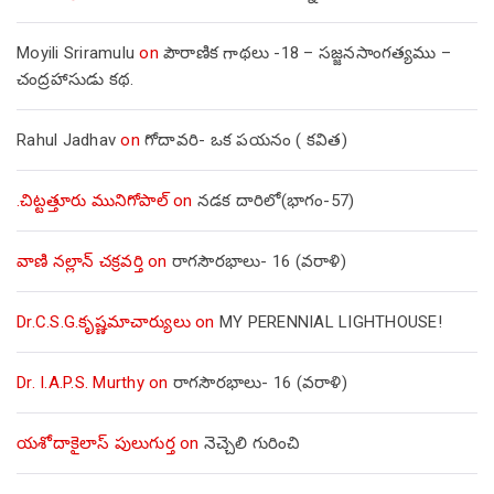
Moyili Sriramulu
on
పౌరాణిక గాథలు -18 – సజ్జనసాంగత్యము –
చంద్రహాసుడు కథ.
Rahul Jadhav
on
గోదావరి- ఒక పయనం ( కవిత)
.చిట్టత్తూరు మునిగోపాల్
on
నడక దారిలో(భాగం-57)
వాణి నల్లాన్ చక్రవర్తి
on
రాగసౌరభాలు- 16 (వరాళి)
Dr.C.S.G.కృష్ణమాచార్యులు
on
MY PERENNIAL LIGHTHOUSE!
Dr. I.A.P.S. Murthy
on
రాగసౌరభాలు- 16 (వరాళి)
యశోదాకైలాస్ పులుగుర్త
on
నెచ్చెలి గురించి