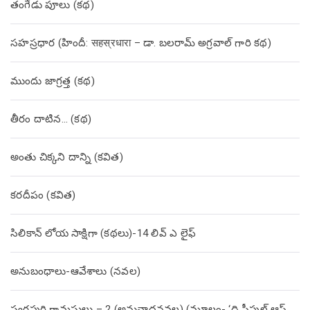
తంగేడు పూలు (క‌థ‌)
సహస్రధార (హిందీ: सहस्रधारा – డా. బలరామ్ అగ్రవాల్ గారి కథ)
ముందు జాగ్రత్త (క‌థ‌)
తీరం దాటిన… (క‌థ‌)
అంతు చిక్కని దాన్ని (కవిత)
కరదీపం (కవిత)
సిలికాన్ లోయ సాక్షిగా (కథలు)-14 లివ్ ఎ లైఫ్
అనుబంధాలు-ఆవేశాలు (నవల)
స్వర్ణపురి గ్రామస్థులు – 2 (అనువాదనవల) (మూలం- ‘ది పీపుల్ ఆఫ్