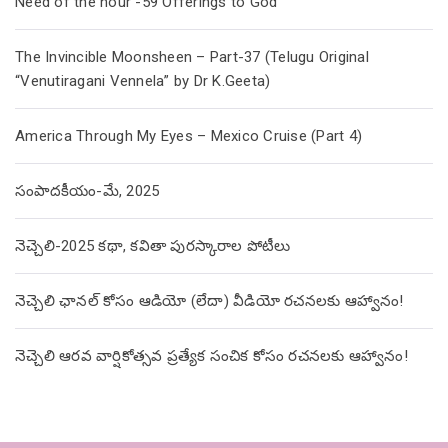
Need of the hour -59 Offerings to God
The Invincible Moonsheen – Part-37 (Telugu Original
“Venutiragani Vennela” by Dr K.Geeta)
America Through My Eyes – Mexico Cruise (Part 4)
సంపాదకీయం-మే, 2025
నెచ్చెలి-2025 కథా, కవితా పురస్కారాల పోటీలు
నెచ్చెలి ఛానల్ కోసం ఆడియో (లేదా) వీడియో రచనలకు ఆహ్వానం!
నెచ్చెలి ఆరవ వార్షికోత్సవ ప్రత్యేక సంచిక కోసం రచనలకు ఆహ్వానం!