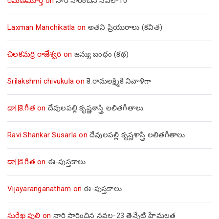
రమణమూర్తి
on
నారి సారించిన నవల-10
Laxman Manchikatla
on
అతని ప్రియురాలు (కవిత)
చిలకమర్రి రాజేశ్వరి
on
జన్యు బంధం (కథ)
Srilakshmi chivukula
on
కె.రామలక్ష్మికి నివాళిగా
డా||కె.గీత
on
దేవులపల్లి కృష్ణశాస్త్రి లలితగీతాలు
Ravi Shankar Susarla
on
దేవులపల్లి కృష్ణశాస్త్రి లలితగీతాలు
డా||కె.గీత
on
ఈ-పుస్తకాలు
Vijayaranganatham
on
ఈ-పుస్తకాలు
సురేఖ పులి
on
నారి సారించిన నవల-23 తెన్నేటి హేమలత