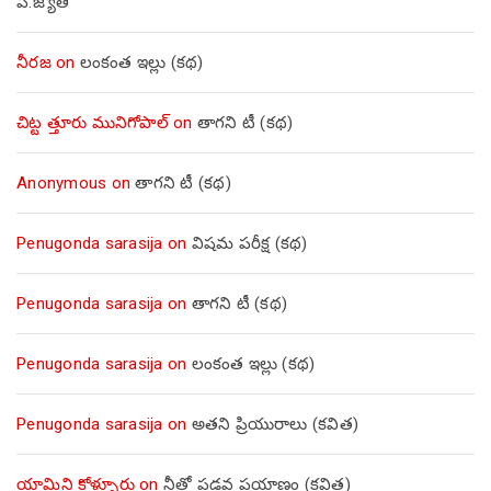
పి.జ్యోతి
నీరజ
on
లంకంత ఇల్లు (కథ)
చిట్ట త్తూరు మునిగోపాల్
on
తాగని టీ (కథ)
Anonymous
on
తాగని టీ (కథ)
Penugonda sarasija
on
విషమ పరీక్ష (క‌థ‌)
Penugonda sarasija
on
తాగని టీ (కథ)
Penugonda sarasija
on
లంకంత ఇల్లు (కథ)
Penugonda sarasija
on
అతని ప్రియురాలు (కవిత)
యామిని కోళ్ళూరు
on
నీతో పడవ ప్రయాణం (కవిత)