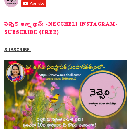
నెచ్చెలి ఇన్స్టాగ్రామ్ -NECCHELI INSTAGRAM-
SUBSCRIBE (FREE)
SUBSCRIBE