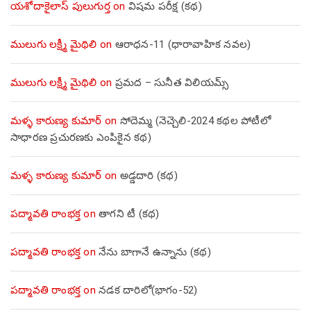
యశోదాకైలాస్ పులుగుర్త
on
విషమ పరీక్ష (క‌థ‌)
ములుగు లక్ష్మీ మైథిలి
on
ఆరాధన-11 (ధారావాహిక నవల)
ములుగు లక్ష్మీ మైథిలి
on
ప్రమద – సునీత విలియమ్స్
మళ్ళ కారుణ్య కుమార్
on
సోదెమ్మ (నెచ్చెలి-2024 కథల పోటీలో
సాధారణ ప్రచురణకు ఎంపికైన కథ)
మళ్ళ కారుణ్య కుమార్
on
అడ్డదారి (కథ)
పద్మావతి రాంభక్త
on
తాగని టీ (కథ)
పద్మావతి రాంభక్త
on
నేను బాగానే ఉన్నాను (క‌థ‌)
పద్మావతి రాంభక్త
on
నడక దారిలో(భాగం-52)