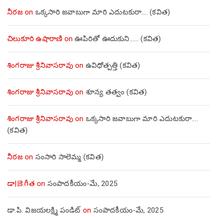
నీరజ
on
ఒక్కసారి జవాబుగా మారి ఎదుటకురా…. (కవిత)
చిలుకూరి ఉషారాణి
on
ఊపిరితో ఊదుకుని…… (కవిత)
శింగరాజు శ్రీనివాసరావు
on
ఉవిధోత్పత్తి (కవిత)
శింగరాజు శ్రీనివాసరావు
on
శూన్య తత్వం (కవిత)
శింగరాజు శ్రీనివాసరావు
on
ఒక్కసారి జవాబుగా మారి ఎదుటకురా….
(కవిత)
నీరజ
on
సంసారి సాలెమ్మ (కవిత)
డా||కె.గీత
on
సంపాదకీయం-మే, 2025
డా.పి. విజయలక్ష్మి పండిట్
on
సంపాదకీయం-మే, 2025