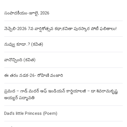
సంపాదకీయం-జూలై, 2026
నెచ్చెలి-2026 7వ వార్షికోత్సవ కథా,కవితా పురస్కార పోటీ ఫలితాలు!
నువ్వు కూడా..? (కవిత)
వానొచ్చింది (కవిత)
ఈ తరం నడక-26- రోహిణి వంజారి
ప్రమద – గాడ్ మదర్ ఆఫ్ ఇండియన్ కార్డియాలజీ – డా.శివరామకృష్ణ
అయ్యర్ పద్మావతి
Dad’s little Princess (Poem)