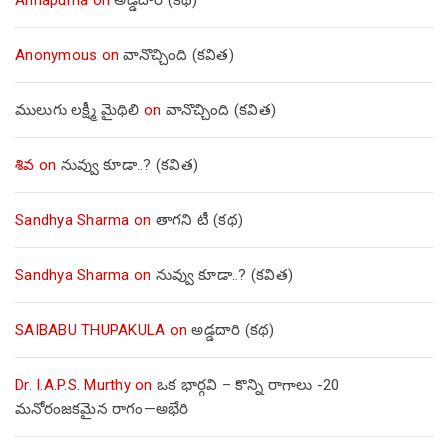
Anonymous
on
వానొచ్చింది (కవిత)
ములుగు లక్ష్మీ మైథిలి
on
వానొచ్చింది (కవిత)
శివ
on
నువ్వు కూడా..? (కవిత)
Sandhya Sharma
on
తాగని టీ (కథ)
Sandhya Sharma
on
నువ్వు కూడా..? (కవిత)
SAIBABU THUPAKULA
on
అడ్డదారి (కథ)
Dr. I.A.P.S. Murthy
on
ఒక భార్గవి – కొన్ని రాగాలు -20
మనోరంజకమైన రాగం—అభేరి