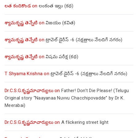
లత కందికొండ
on
లంకంత ఇల్లు (కథ)
శ్యామకృష్ణ తెన్నేటి
on
విజయం (కవిత)
శ్యామకృష్ణ తెన్నేటి
on
ట్రావెల్ డైరీస్ -6 (నక్షత్రాలు నేలదిగే నగరం)
శ్యామకృష్ణ తెన్నేటి
on
విషమ పరీక్ష (క‌థ‌)
T Shyama Krishna
on
ట్రావెల్ డైరీస్ -6 (నక్షత్రాలు నేలదిగే నగరం)
Dr.C.S.G.కృష్ణమాచార్యులు
on
Father! Don’t Die Please! (Telugu
Original story “Naayanaa Nuvvu Chacchipovadde” by Dr K.
Meerabai)
Dr.C.S.G.కృష్ణమాచార్యులు
on
A flickering street light