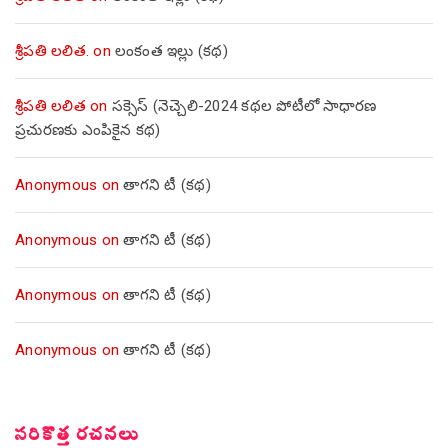
శ్రీపతి లలిత.
on
లంకంత ఇల్లు (కథ)
శ్రీపతి లలిత
on
సక్సెస్ (నెచ్చెలి-2024 కథల పోటీలో సాధారణ
ప్రచురణకు ఎంపికైన కథ)
Anonymous
on
తాగని టీ (కథ)
Anonymous
on
తాగని టీ (కథ)
Anonymous
on
తాగని టీ (కథ)
Anonymous
on
తాగని టీ (కథ)
సరికొత్త రచనలు