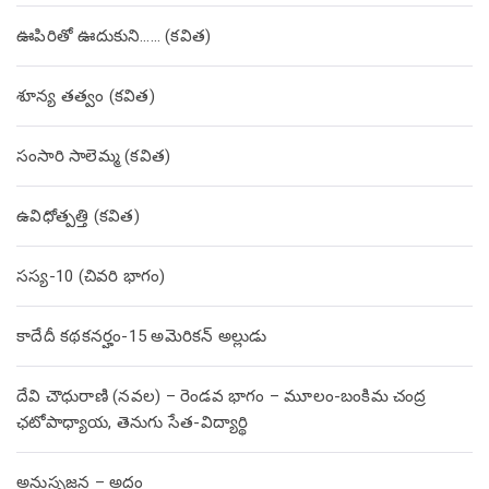
ఊపిరితో ఊదుకుని…… (కవిత)
శూన్య తత్వం (కవిత)
సంసారి సాలెమ్మ (కవిత)
ఉవిధోత్పత్తి (కవిత)
సస్య-10 (చివరి భాగం)
కాదేదీ కథకనర్హం-15 అమెరికన్ అల్లుడు
దేవి చౌధురాణి (నవల) – రెండవ భాగం – మూలం-బంకిమ చంద్ర
ఛటోపాధ్యాయ, తెనుగు సేత-విద్యార్థి
అనుసృజన – అద్దం