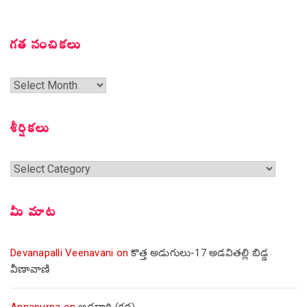
గత సంచికలు
గత
సంచికలు
శీర్షికలు
శీర్షికలు
మీ మాట
Devanapalli Veenavani
on
కొత్త అడుగులు-17 అడవితల్లి బిడ్డ
వీణావాణి
Annapurna
on
అడ్డదారి (కథ)