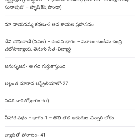
సునాపుట్’ – హృషికేష్ పాండా)
మా నాయనమ్మ కథలు-3 ఆవ కాయల ప్రహసనం
దేవి చౌధురాణి (నవల) – రెండవ భాగం – మూలం-బంకిమ చంద్ర
ఛటోపాధ్యాయ, తెనుగు సేత-విద్యార్థి
అనుసృజన- ఆ గది గుర్తుకొస్తుంది
అల్లంత దూరాన ఆస్ట్రేలియాలో-27
నడక దారిలో(భాగం-67)
నీహార పథం – భాగం-1 – తొలి తొలి అడుగుల చిన్నారి లోకం
వ్యాధితో పోరాటం- 41