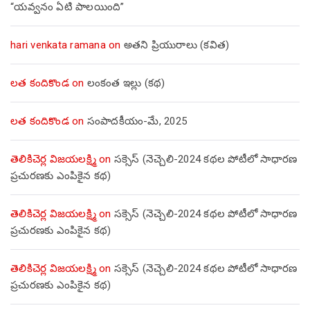
“యవ్వనం ఏటి పాలయింది”
hari venkata ramana
on
అతని ప్రియురాలు (కవిత)
లత కందికొండ
on
లంకంత ఇల్లు (కథ)
లత కందికొండ
on
సంపాదకీయం-మే, 2025
తెలికిచెర్ల విజయలక్ష్మి
on
సక్సెస్ (నెచ్చెలి-2024 కథల పోటీలో సాధారణ
ప్రచురణకు ఎంపికైన కథ)
తెలికిచెర్ల విజయలక్ష్మి
on
సక్సెస్ (నెచ్చెలి-2024 కథల పోటీలో సాధారణ
ప్రచురణకు ఎంపికైన కథ)
తెలికిచెర్ల విజయలక్ష్మి
on
సక్సెస్ (నెచ్చెలి-2024 కథల పోటీలో సాధారణ
ప్రచురణకు ఎంపికైన కథ)