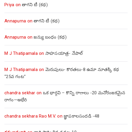
Priya
on
తాగని టీ (కథ)
Annapurna
on
తాగని టీ (కథ)
Annapurna
on
జన్యు బంధం (కథ)
M J Thatipamala
on
సాహసయాత్ర- నేపాల్‌
M J Thatipamala
on
మెరుపులు- కొరతలు-8 ఉమా నూతక్కి కథ
“25వ గంట”
chandra sekhar
on
ఒక భార్గవి – కొన్ని రాగాలు -20 మనోరంజకమైన
రాగం—అభేరి
chandra sekhara Rao M.V.
on
జ్ఞాపకాలసందడి -48