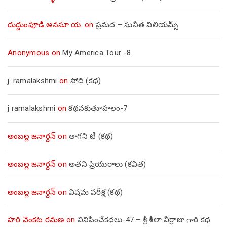
దుద్దుంపూడి అనసూ య.
on
ప్రమద – సునీత విలియమ్స్
Anonymous
on
My America Tour -8
j. ramalakshmi
on
సోది (కథ)
j ramalakshmi
on
కథనకుతూహలం-7
అంబల్ల జనార్దన్
on
తాగని టీ (కథ)
అంబల్ల జనార్దన్
on
అతని ప్రియురాలు (కవిత)
అంబల్ల జనార్దన్
on
విషమ పరీక్ష (క‌థ‌)
హరి వెంకట రమణ
on
వినిపించేకథలు-47 – శ్రీ శీలా వీర్రాజు గారి కథ