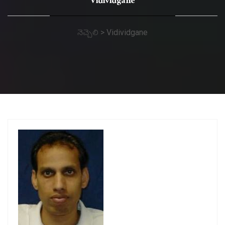
Vidividgane
నెచ్చెలి
>
Vidividgane