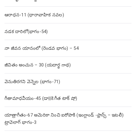
ఆరాధన-11 (ధారావాహిక నవల)
నడక దారిలో(భాగం-54)
నా జీవన యానంలో (రెండవ భాగం) – 54
జీవితం అంచున – 30 (యదార్థ గాథ)
వెనుతిరగని వెన్నెల (భాగం-71)
గీతామాధవీయం-45 (డా||కె.గీత టాక్ షో)
యాత్రాగీతం-67 అమెరికా నించి ఐరోపాకి (ఇంగ్లాండ్ -ఫ్రాన్స్ – ఇటలీ)
ట్రావెలాగ్ భాగం-3