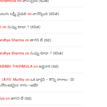
nonymous
on
వానొచ్చింది (కవిత)
లుగు లక్ష్మీ మైథిలి
on
వానొచ్చింది (కవిత)
వ
on
నువ్వు కూడా..? (కవిత)
andhya Sharma
on
తాగని టీ (కథ)
andhya Sharma
on
నువ్వు కూడా..? (కవిత)
AIBABU THUPAKULA
on
అడ్డదారి (కథ)
. I.A.P.S. Murthy
on
ఒక భార్గవి – కొన్ని రాగాలు -20
నోరంజకమైన రాగం—అభేరి
iya
on
తాగని టీ (కథ)