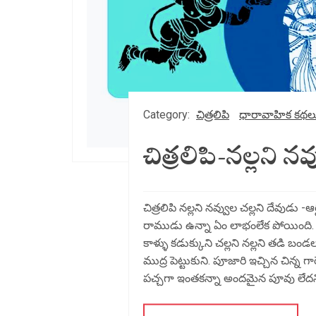
Category:
చిత్రలిపి
ధారావాహిక కథల
చిత్రలిపి-నల్లని నవ
చిత్రలిపి నల్లని నవ్వుల చల్లని దేవుడు -
రాముడు ఉన్నా ఏం లాభంలేక పోయింది. పొద
కాళ్ళు కడుక్కుని చల్లని నల్లని తడి బ
ముద్ర పెట్టుకుని. పూజారి ఇచ్చిన చిన్న
పచ్చగా ఇంతకన్నా అందమైన పూవు లేదని