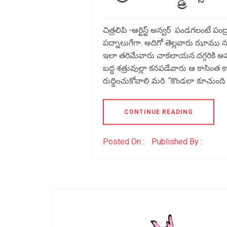
చిత్రలిపి -ఆర్టిస్ట్ అన్వర్ పండగలంటే ప
పద్నాలుగేగా. అదిగో తెల్లవారు ఝాము ను
ఇలా తరిమేవారు చాకలాయన దగ్గరికి అప్
బద్ద శత్రువుల్లా కనపడేవారు ఆ కాసింత
రుద్దించుకోవాలి మరి. “కొండలా కూచుంద
CONTINUE READING
Posted On :
Published By :