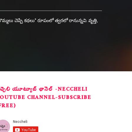
ొమ్మలు చెప్పే కథలు" రూపంలో త్వరలో రానున్నవి. వృత్తి,
ెచ్చెలి యూట్యూబ్ ఛానెల్ -NECCHELI
OUTUBE CHANNEL-SUBSCRIBE
FREE)