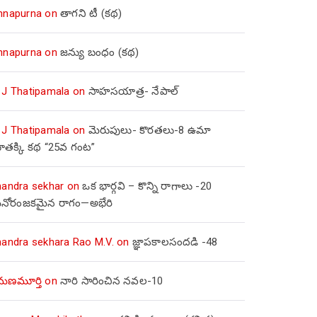
nnapurna
on
తాగని టీ (కథ)
nnapurna
on
జన్యు బంధం (కథ)
 J Thatipamala
on
సాహసయాత్ర- నేపాల్‌
 J Thatipamala
on
మెరుపులు- కొరతలు-8 ఉమా
ూతక్కి కథ “25వ గంట”
handra sekhar
on
ఒక భార్గవి – కొన్ని రాగాలు -20
నోరంజకమైన రాగం—అభేరి
handra sekhara Rao M.V.
on
జ్ఞాపకాలసందడి -48
మణమూర్తి
on
నారి సారించిన నవల-10