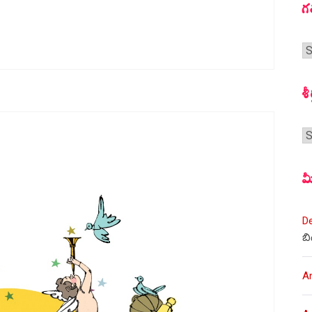
గ
గ
స
శీ
శీర
మ
D
బి
A