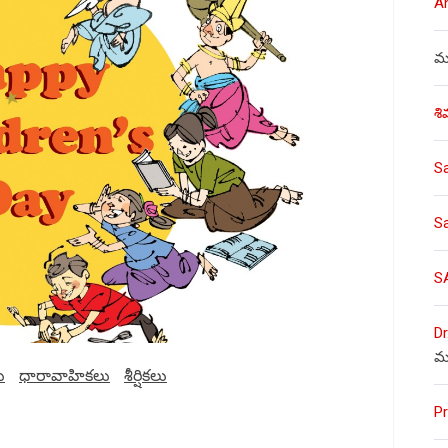
A
ము
శి
S
S
S
Dr
మ
ు
ధారావాహికలు
శీర్షికలు
Pr