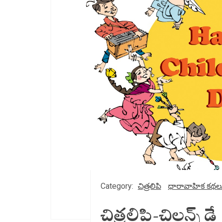
Category:
చిత్రలిపి
ధారావాహిక కథల
చిత్రలిపి-చిల్డ్రన్స్ డే