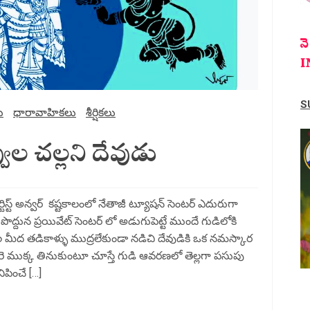
న
I
S
ు
ధారావాహికలు
శీర్షికలు
్వుల చల్లని దేవుడు
ఆర్టిస్ట్ అన్వర్ కష్టకాలంలో నేతాజీ ట్యూషన్ సెంటర్ ఎదురుగా
్దున ప్రయివేట్ సెంటర్ లో అడుగుపెట్టే ముందే గుడిలోకి
ండల మీద తడికాళ్ళు ముద్రలేకుండా నడిచి దేవుడికి ఒక నమస్కార
 గారె ముక్క తినుకుంటూ చూస్తే గుడి ఆవరణలో తెల్లగా పసుపు
పించే […]