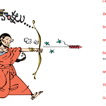
L
చి
Sr
డా
R
ల
డా
V
సు