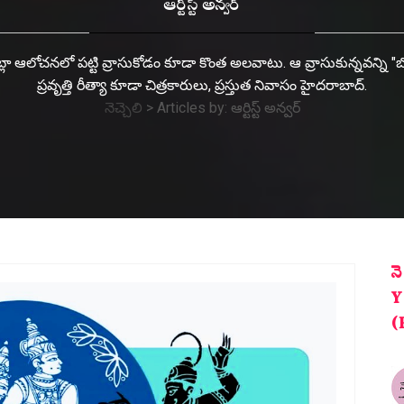
ఆర్టిస్ట్ అన్వర్
 అట్లా ఆలోచనలో పట్టి వ్రాసుకోడం కూడా కొంత అలవాటు. ఆ వ్రాసుకున్నవన్ని "బ
ప్రవృత్తి రీత్యా కూడా చిత్రకారులు, ప్రస్తుత నివాసం హైదరాబాద్.
నెచ్చెలి
>
Articles by: ఆర్టిస్ట్ అన్వర్
న
Y
(