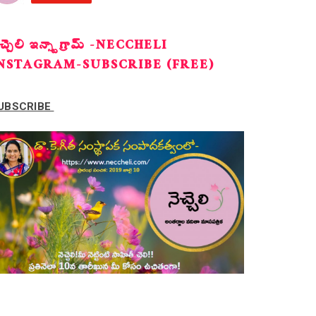
ెచ్చెలి ఇన్స్టాగ్రామ్ -NECCHELI
NSTAGRAM-SUBSCRIBE (FREE)
UBSCRIBE