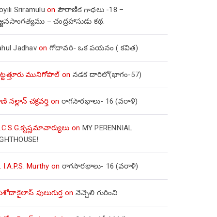
yili Sriramulu
on
పౌరాణిక గాథలు -18 –
జ్జనసాంగత్యము – చంద్రహాసుడు కథ.
ahul Jadhav
on
గోదావరి- ఒక పయనం ( కవిత)
ిట్టత్తూరు మునిగోపాల్
on
నడక దారిలో(భాగం-57)
ణి నల్లాన్ చక్రవర్తి
on
రాగసౌరభాలు- 16 (వరాళి)
.C.S.G.కృష్ణమాచార్యులు
on
MY PERENNIAL
IGHTHOUSE!
. I.A.P.S. Murthy
on
రాగసౌరభాలు- 16 (వరాళి)
ోదాకైలాస్ పులుగుర్త
on
నెచ్చెలి గురించి