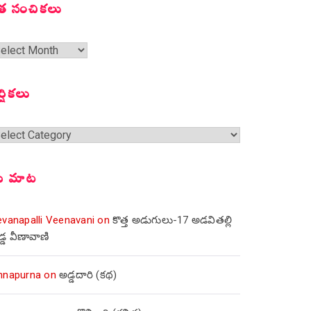
త సంచికలు
త
ంచికలు
ర్షికలు
్షికలు
ీ మాట
evanapalli Veenavani
on
కొత్త అడుగులు-17 అడవితల్లి
డ్డ వీణావాణి
nnapurna
on
అడ్డదారి (కథ)