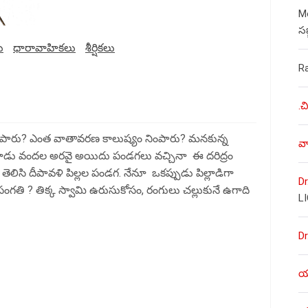
Mo
స
ు
ధారావాహికలు
శీర్షికలు
R
.చ
్ని చంపారు? ఎంత వాతావరణ కాలుష్యం నింపారు? మనకున్న
వా
ు వందల అరవై అయిదు పండగలు వచ్చినా ఈ దరిద్రం
ు తెలిసి దీపావళి పిల్లల పండగ. నేనూ ఒకప్పుడు పిల్లాడిగా
Dr
సంగతి ? తిక్క స్వామి ఉరుసుకోసం, రంగులు చల్లుకునే ఉగాది
L
Dr
యశ