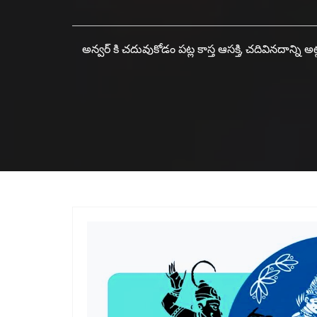
అన్వర్ కి చదువుకోడం పట్ల కాస్త ఆసక్తి, చదివినదాన్ని