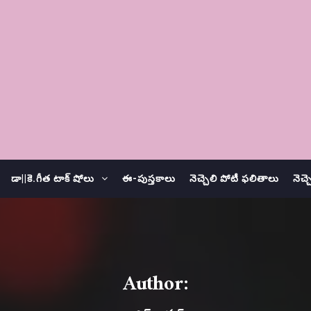
డా||కె.గీత టాక్ షోలు
ఈ-పుస్తకాలు
నెచ్చెలి పోటీ ఫలితాలు
నెచ్
Author: