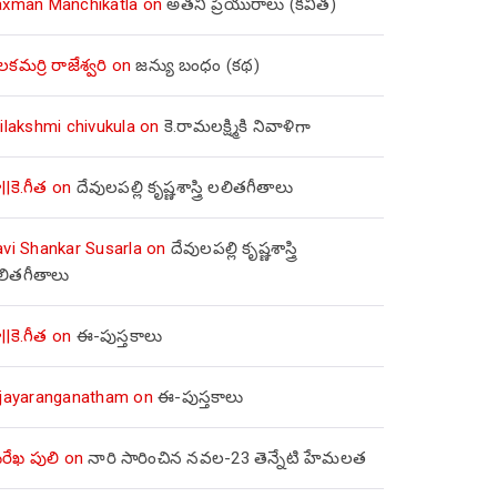
axman Manchikatla
on
అతని ప్రియురాలు (కవిత)
లకమర్రి రాజేశ్వరి
on
జన్యు బంధం (కథ)
ilakshmi chivukula
on
కె.రామలక్ష్మికి నివాళిగా
||కె.గీత
on
దేవులపల్లి కృష్ణశాస్త్రి లలితగీతాలు
avi Shankar Susarla
on
దేవులపల్లి కృష్ణశాస్త్రి
లితగీతాలు
||కె.గీత
on
ఈ-పుస్తకాలు
ijayaranganatham
on
ఈ-పుస్తకాలు
రేఖ పులి
on
నారి సారించిన నవల-23 తెన్నేటి హేమలత