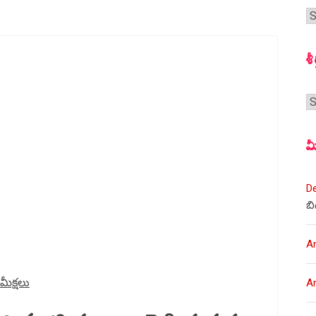
గ
స
శీ
శీర
మ
D
బి
A
మీక్షలు
A