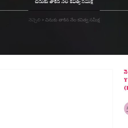
చినుకు తాకిన నేల కవిత్వ సమీక్ష
నెచ్చెలి
>
చినుకు తాకిన నేల కవిత్వ సమీక్ష
న
Y
(