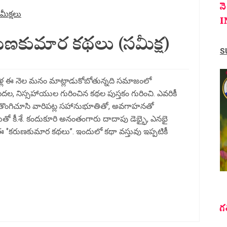
న
మీక్షలు
I
ుణకుమార కథలు (సమీక్ష)
S
ల ఈ నెల మనం మాట్లాడుకోబోతున్నది సమాజంలో
ేదల, నిస్సహాయుల గురించిన కథల పుస్తకం గురించి. ఎవరికీ
్లోకి తొంగిచూసి వారిపట్ల సహానుభూతితో, అవగాహనతో
తో కీ.శే. కందుకూరి అనంతంగారు దాదాపు డెభ్భై, ఎనభై
 ‘’కరుణకుమార కథలు’’. ఇందులో కథా వస్తువు ఇప్పటికీ
గ