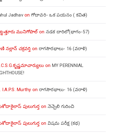
ahul Jadhav
on
గోదావరి- ఒక పయనం ( కవిత)
ిట్టత్తూరు మునిగోపాల్
on
నడక దారిలో(భాగం-57)
ణి నల్లాన్ చక్రవర్తి
on
రాగసౌరభాలు- 16 (వరాళి)
.C.S.G.కృష్ణమాచార్యులు
on
MY PERENNIAL
IGHTHOUSE!
. I.A.P.S. Murthy
on
రాగసౌరభాలు- 16 (వరాళి)
ోదాకైలాస్ పులుగుర్త
on
నెచ్చెలి గురించి
ోదాకైలాస్ పులుగుర్త
on
విషమ పరీక్ష (క‌థ‌)