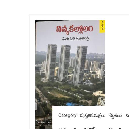
Category:
పుస్తకసమీక్షలు
శీర్షికలు
స