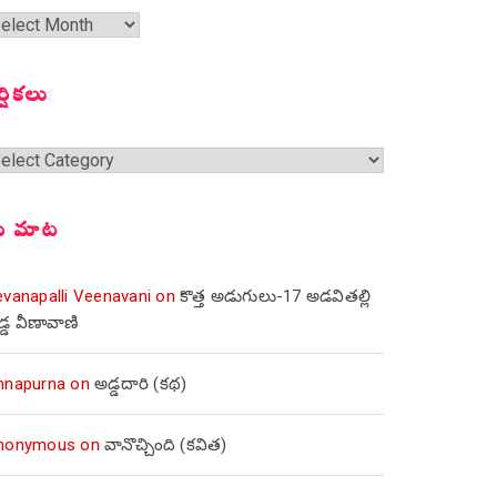
త
ంచికలు
ర్షికలు
్షికలు
ీ మాట
evanapalli Veenavani
on
కొత్త అడుగులు-17 అడవితల్లి
డ్డ వీణావాణి
nnapurna
on
అడ్డదారి (కథ)
nonymous
on
వానొచ్చింది (కవిత)