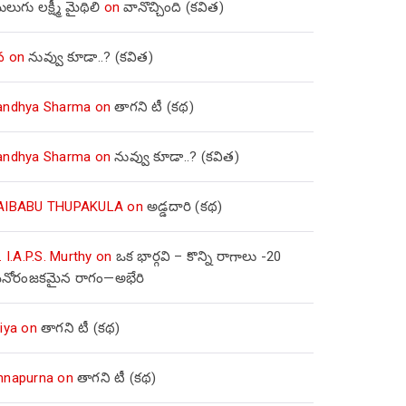
లుగు లక్ష్మీ మైథిలి
on
వానొచ్చింది (కవిత)
వ
on
నువ్వు కూడా..? (కవిత)
andhya Sharma
on
తాగని టీ (కథ)
andhya Sharma
on
నువ్వు కూడా..? (కవిత)
AIBABU THUPAKULA
on
అడ్డదారి (కథ)
. I.A.P.S. Murthy
on
ఒక భార్గవి – కొన్ని రాగాలు -20
నోరంజకమైన రాగం—అభేరి
iya
on
తాగని టీ (కథ)
nnapurna
on
తాగని టీ (కథ)