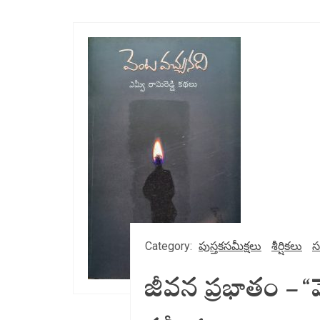
Category:
పుస్తకసమీక్షలు
శీర్షికలు
స
జీవన ప్రభాతం – “