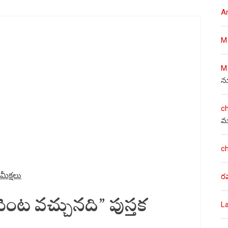
A
M
M
న
c
మ
c
మీక్షలు
ర
వెంట వచ్చునది” పుస్తక
L