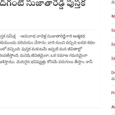
ిగంటి సుజాతారెడ్డి పుస్తక
ము
శి
S
ుస్తక సమీక్ష -అనురాధ నాదెళ్ల సుజాతారెడ్డిగారి ఆత్మకథ
ంతకుముందు పరిచయం చేసాను. వారి నుంచి వచ్చిన ఐదవ కథల
S
లో వచ్చింది. పుస్తక మకుటమే ఇప్పటి మన జీవితాల్లో
ి స్ఫురింపజేస్తోంది. మనిషి జీవితమైనా, ఒక సమాజ గమనమైనా
S
శిస్తాము. మెరుగైన భవిష్యత్తు కోసమే పరుగులు తీస్తాం. కానీ
Dr
మ
Pr
A