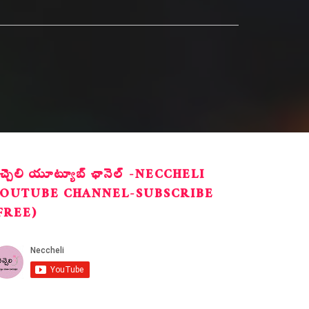
ెచ్చెలి యూట్యూబ్ ఛానెల్ -NECCHELI
OUTUBE CHANNEL-SUBSCRIBE
FREE)