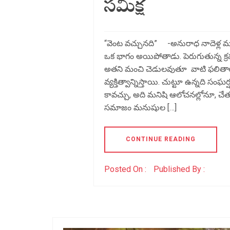
సమీక్ష
“వెంట వచ్చునది” -అనురాధ నాదెళ్ల మన
ఒక భాగం అయిపోతాడు. పెరుగుతున్న 
అతని మంచి చెడులవుతూ వాటి ఫలితాలు 
వ్యక్తిత్వాన్నిస్తాయి. చుట్టూ ఉన్నది
కావచ్చు, అది మనిషి ఆలోచనల్లోనూ, చేతల
సమాజం మనుషుల […]
CONTINUE READING
Posted On :
Published By :