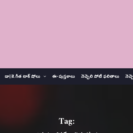
డా||కె.గీత టాక్ షోలు
ఈ-పుస్తకాలు
నెచ్చెలి పోటీ ఫలితాలు
నెచ్
Tag: