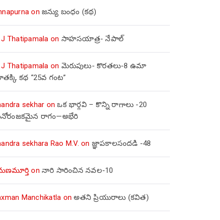
nnapurna
on
జన్యు బంధం (కథ)
 J Thatipamala
on
సాహసయాత్ర- నేపాల్‌
 J Thatipamala
on
మెరుపులు- కొరతలు-8 ఉమా
ూతక్కి కథ “25వ గంట”
handra sekhar
on
ఒక భార్గవి – కొన్ని రాగాలు -20
నోరంజకమైన రాగం—అభేరి
handra sekhara Rao M.V.
on
జ్ఞాపకాలసందడి -48
మణమూర్తి
on
నారి సారించిన నవల-10
axman Manchikatla
on
అతని ప్రియురాలు (కవిత)