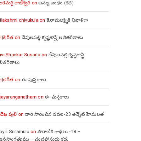
లకమర్రి రాజేశ్వరి
on
జన్యు బంధం (కథ)
ilakshmi chivukula
on
కె.రామలక్ష్మికి నివాళిగా
||కె.గీత
on
దేవులపల్లి కృష్ణశాస్త్రి లలితగీతాలు
avi Shankar Susarla
on
దేవులపల్లి కృష్ణశాస్త్రి
లితగీతాలు
||కె.గీత
on
ఈ-పుస్తకాలు
ijayaranganatham
on
ఈ-పుస్తకాలు
రేఖ పులి
on
నారి సారించిన నవల-23 తెన్నేటి హేమలత
yili Sriramulu
on
పౌరాణిక గాథలు -18 –
జ్జనసాంగత్యము – చంద్రహాసుడు కథ.