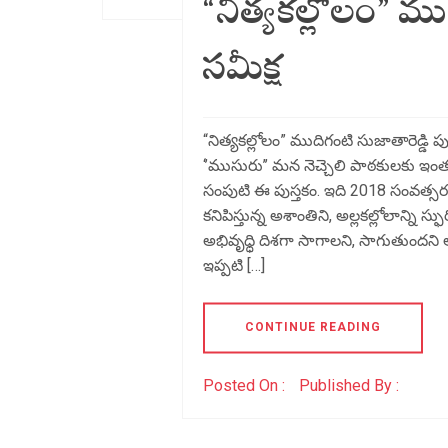
“నిత్యకల్లోలం” ముద
సమీక్ష
“నిత్యకల్లోలం” ముదిగంటి సుజాతారెడ్డి ప
‘’ముసురు’’ మన నెచ్చెలి పాఠకులకు ఇ
సంపుటి ఈ పుస్తకం. ఇది 2018 సంవత్సరం
కనిపిస్తున్న అశాంతిని, అల్లకల్లోలాన్న
అభివృధ్ధి దిశగా సాగాలని, సాగుతుందని ఆ
ఇప్పటి […]
CONTINUE READING
Posted On :
Published By :