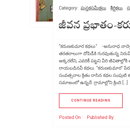
Category:
పుస్తకసమీక్షలు
శీర్షికలు
స
జీవన ప్రభాతం-కర
“కరుణకుమార కథలు” -అనురాధ నాదెళ్
తరతరాలుగా దోపిడీకి గురవుతున్న నిరుప
అక్కరలేని, ఎవరికీ పట్టని వీరి జీవితాల
రాయబడినవీ కథలు. ‘’కరుణకుమార’’ పేరు
సంవత్సరాల క్రితం రాసిన కథల సంపుటి ఈ
సమాజంలో ఉన్నదే. గ్రామాల్లోని క్రింది […]
CONTINUE READING
Posted On :
Published By :