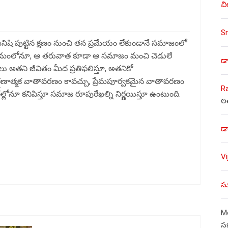
చి
Sr
ిషి పుట్టిన క్షణం నుంచి తన ప్రమేయం లేకుండానే సమాజంలో
క్రమంలోనూ, ఆ తరువాత కూడా ఆ సమాజం మంచి చెడులే
డా
అతని జీవితం మీద ప్రతిఫలిస్తూ, అతనికో
 సంఘర్షణాత్మక వాతావరణం కావచ్చు, ప్రేమపూర్వకమైన వాతావరణం
R
్లోనూ కనిపిస్తూ సమాజ రూపురేఖల్ని నిర్ణయిస్తూ ఉంటుంది.
ల
డా
V
సు
Mo
స