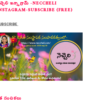
ెచ్చెలి ఇన్స్టాగ్రామ్ -NECCHELI
NSTAGRAM-SUBSCRIBE (FREE)
UBSCRIBE
త సంచికలు