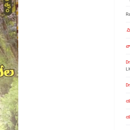
R
.చ
వా
Dr
L
Dr
యశ
యశ