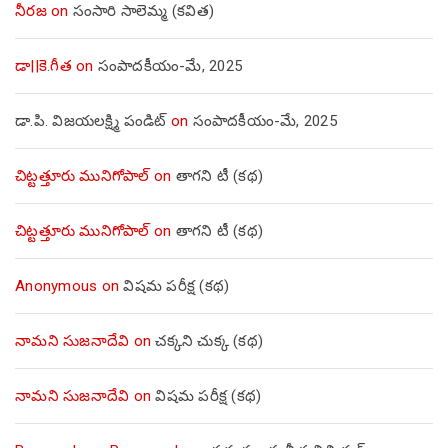
నీరజ
on
సంసారి సాలెమ్మ (కవిత)
డా||కె.గీత
on
సంపాదకీయం-మే, 2025
డా.పి. విజయలక్ష్మి పండిట్
on
సంపాదకీయం-మే, 2025
చిట్టత్తూరు మునిగోపాల్
on
తాగని టీ (కథ)
చిట్టత్తూరు మునిగోపాల్
on
తాగని టీ (కథ)
Anonymous
on
విషమ పరీక్ష (క‌థ‌)
నామని సుజనాదేవి
on
చక్కని చుక్క (కథ)
నామని సుజనాదేవి
on
విషమ పరీక్ష (క‌థ‌)