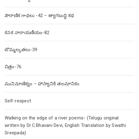
పౌరాణిక గాథలు -42 – త్యాగబుద్ధి కథ
కనక నారాయణీయం-82
బొమ్మల్కతలు-39
చిత్రం-76
మునిమాణిక్యం – హాస్యానికి తలమానికం
Self-respect
Walking on the edge of a river poems- (Telugu original
written by Dr.C.Bhavani Devi, English Translation by Swathi
Sreepada)