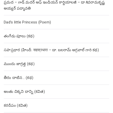
ప్రమద – గాడ్ మదర్ ఆఫ్ ఇండియన్ కార్డియాలజీ – డా.శివరామకృష్ణ
అయ్యర్ పద్మావతి
Dad’s little Princess (Poem)
తంగేడు పూలు (క‌థ‌)
సహస్రధార (హిందీ: सहस्रधारा – డా. బలరామ్ అగ్రవాల్ గారి కథ)
ముందు జాగ్రత్త (క‌థ‌)
తీరం దాటిన… (క‌థ‌)
అంతు చిక్కని దాన్ని (కవిత)
కరదీపం (కవిత)