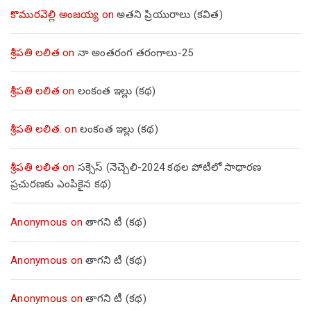
కొమురవెల్లి అంజయ్య
on
అతని ప్రియురాలు (కవిత)
శ్రీపతి లలిత
on
నా అంతరంగ తరంగాలు-25
శ్రీపతి లలిత
on
లంకంత ఇల్లు (కథ)
శ్రీపతి లలిత.
on
లంకంత ఇల్లు (కథ)
శ్రీపతి లలిత
on
సక్సెస్ (నెచ్చెలి-2024 కథల పోటీలో సాధారణ
ప్రచురణకు ఎంపికైన కథ)
Anonymous
on
తాగని టీ (కథ)
Anonymous
on
తాగని టీ (కథ)
Anonymous
on
తాగని టీ (కథ)