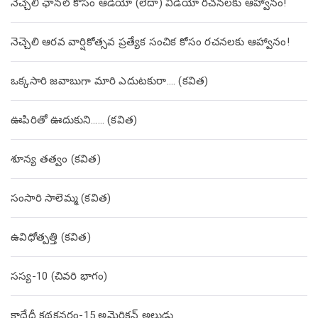
నెచ్చెలి ఛానల్ కోసం ఆడియో (లేదా) వీడియో రచనలకు ఆహ్వానం!
నెచ్చెలి ఆరవ వార్షికోత్సవ ప్రత్యేక సంచిక కోసం రచనలకు ఆహ్వానం!
ఒక్కసారి జవాబుగా మారి ఎదుటకురా…. (కవిత)
ఊపిరితో ఊదుకుని…… (కవిత)
శూన్య తత్వం (కవిత)
సంసారి సాలెమ్మ (కవిత)
ఉవిధోత్పత్తి (కవిత)
సస్య-10 (చివరి భాగం)
కాదేదీ కథకనర్హం-15 అమెరికన్ అల్లుడు