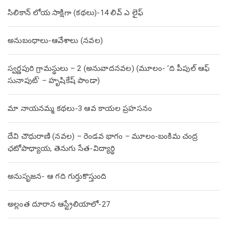
సిలికాన్ లోయ సాక్షిగా (కథలు)-14 లివ్ ఎ లైఫ్
అనుబంధాలు-ఆవేశాలు (నవల)
స్వర్ణపురి గ్రామస్థులు – 2 (అనువాదనవల) (మూలం- ‘ది పీపుల్ ఆఫ్
సునాపుట్’ – హృషికేష్ పాండా)
మా నాయనమ్మ కథలు-3 ఆవ కాయల ప్రహసనం
దేవి చౌధురాణి (నవల) – రెండవ భాగం – మూలం-బంకిమ చంద్ర
ఛటోపాధ్యాయ, తెనుగు సేత-విద్యార్థి
అనుసృజన- ఆ గది గుర్తుకొస్తుంది
అల్లంత దూరాన ఆస్ట్రేలియాలో-27