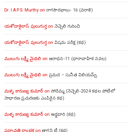
Dr. I.A.P.S. Murthy
on
రాగసౌరభాలు- 16 (వరాళి)
యశోదాకైలాస్ పులుగుర్త
on
నెచ్చెలి గురించి
యశోదాకైలాస్ పులుగుర్త
on
విషమ పరీక్ష (క‌థ‌)
ములుగు లక్ష్మీ మైథిలి
on
ఆరాధన-11 (ధారావాహిక నవల)
ములుగు లక్ష్మీ మైథిలి
on
ప్రమద – సునీత విలియమ్స్
మళ్ళ కారుణ్య కుమార్
on
సోదెమ్మ (నెచ్చెలి-2024 కథల పోటీలో
సాధారణ ప్రచురణకు ఎంపికైన కథ)
మళ్ళ కారుణ్య కుమార్
on
అడ్డదారి (కథ)
పద్మావతి రాంభక్త
on
తాగని టీ (కథ)