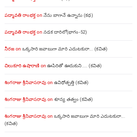
పద్మావతి రాంభక్త
on
నేను బాగానే ఉన్నాను (క‌థ‌)
పద్మావతి రాంభక్త
on
నడక దారిలో(భాగం-52)
నీరజ
on
ఒక్కసారి జవాబుగా మారి ఎదుటకురా…. (కవిత)
చిలుకూరి ఉషారాణి
on
ఊపిరితో ఊదుకుని…… (కవిత)
శింగరాజు శ్రీనివాసరావు
on
ఉవిధోత్పత్తి (కవిత)
శింగరాజు శ్రీనివాసరావు
on
శూన్య తత్వం (కవిత)
శింగరాజు శ్రీనివాసరావు
on
ఒక్కసారి జవాబుగా మారి ఎదుటకురా….
(కవిత)