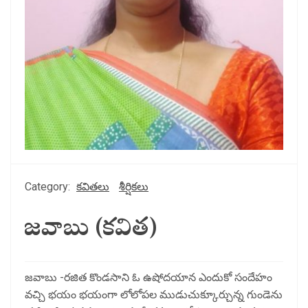
Category:
కవితలు
శీర్షికలు
జవాబు (కవిత)
జవాబు -రజిత కొండసాని ఓ ఉషోదయాన ఎందుకో సందేహం
వచ్చి భయం భయంగా లోలోపల ముడుచుక్కూర్చున్న గుండెను