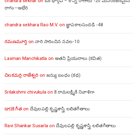
chandra sekhar
on
ఒక భార్గవి – కొన్ని రాగాలు -20 మనోరంజకమైన
రాగం—అభేరి
chandra sekhara Rao M.V.
on
జ్ఞాపకాలసందడి -48
రమణమూర్తి
on
నారి సారించిన నవల-10
Laxman Manchikatla
on
అతని ప్రియురాలు (కవిత)
చిలకమర్రి రాజేశ్వరి
on
జన్యు బంధం (కథ)
Srilakshmi chivukula
on
కె.రామలక్ష్మికి నివాళిగా
డా||కె.గీత
on
దేవులపల్లి కృష్ణశాస్త్రి లలితగీతాలు
Ravi Shankar Susarla
on
దేవులపల్లి కృష్ణశాస్త్రి లలితగీతాలు