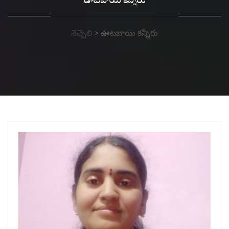
ఊటబాయి కన్నీరు
నెచ్చెలి
>
ఊటబాయి కన్నీరు