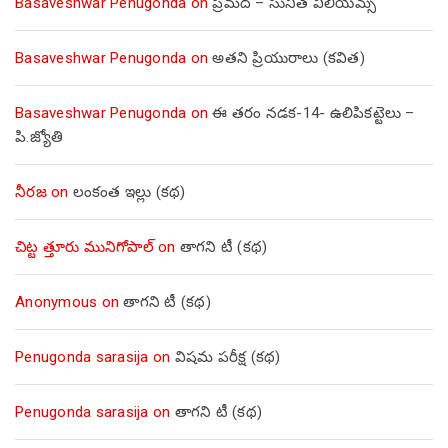
Basaveshwar Penugonda
on
ప్రమద – సునీత విలియమ్స్
Basaveshwar Penugonda
on
అతని ప్రియురాలు (కవిత)
Basaveshwar Penugonda
on
ఈ తరం నడక-14- ఉలిపికట్టెలు –
పి.జ్యోతి
నీరజ
on
లంకంత ఇల్లు (కథ)
చిట్ట త్తూరు మునిగోపాల్
on
తాగని టీ (కథ)
Anonymous
on
తాగని టీ (కథ)
Penugonda sarasija
on
విషమ పరీక్ష (క‌థ‌)
Penugonda sarasija
on
తాగని టీ (కథ)