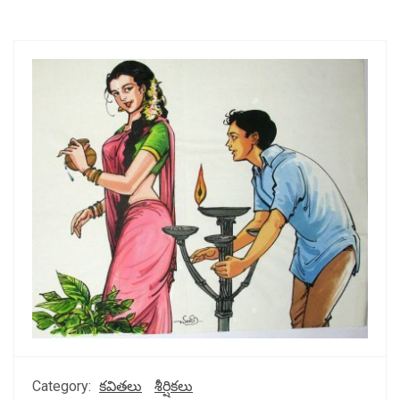
Category:
కవితలు
శీర్షికలు