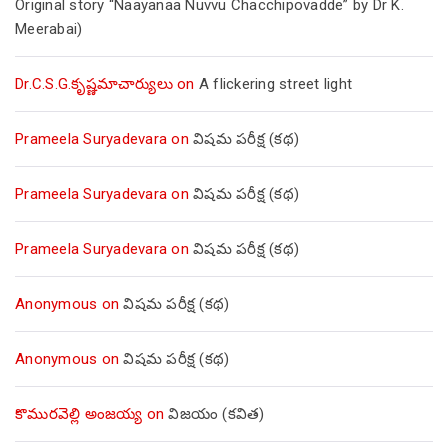
Original story “Naayanaa Nuvvu Chacchipovadde” by Dr K.
Meerabai)
Dr.C.S.G.కృష్ణమాచార్యులు
on
A flickering street light
Prameela Suryadevara
on
విషమ పరీక్ష (క‌థ‌)
Prameela Suryadevara
on
విషమ పరీక్ష (క‌థ‌)
Prameela Suryadevara
on
విషమ పరీక్ష (క‌థ‌)
Anonymous
on
విషమ పరీక్ష (క‌థ‌)
Anonymous
on
విషమ పరీక్ష (క‌థ‌)
కొమురవెల్లి అంజయ్య
on
విజయం (కవిత)