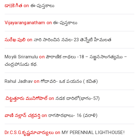
డా||కె.గీత
on
ఈ-పుస్తకాలు
Vijayaranganatham
on
ఈ-పుస్తకాలు
సురేఖ పులి
on
నారి సారించిన నవల-23 తెన్నేటి హేమలత
Moyili Sriramulu
on
పౌరాణిక గాథలు -18 – సజ్జనసాంగత్యము –
చంద్రహాసుడు కథ.
Rahul Jadhav
on
గోదావరి- ఒక పయనం ( కవిత)
.చిట్టత్తూరు మునిగోపాల్
on
నడక దారిలో(భాగం-57)
వాణి నల్లాన్ చక్రవర్తి
on
రాగసౌరభాలు- 16 (వరాళి)
Dr.C.S.G.కృష్ణమాచార్యులు
on
MY PERENNIAL LIGHTHOUSE!