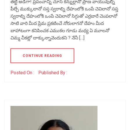
తట్టి అడిగా! ప్రపంచాన్ని చూసే కన్నుల్లానో ప్రాణ వాయువుల్ని
పీల్చే ముక్కులానో సప్త స్వరాల్ని దేహంలోకి ఒంపే చెవిలానో సప్త
స్వరాల్ని దేహంలోకి ఒంపే చెవిలానో సిగ్గుతో ఎర్రబారే చెంపలానో
సాటి వారి మీద ప్రేమ ప్రకటించే నోరులాగనో దేహం మీద
బాహాటంగా కనిపించక ఎముకల గూడు మధ్య ఏ మూలనో
చిమ్మ చీకట్లో దాక్కున్నావెందుకని ? నేనీ […]
CONTINUE READING
Posted On :
Published By :