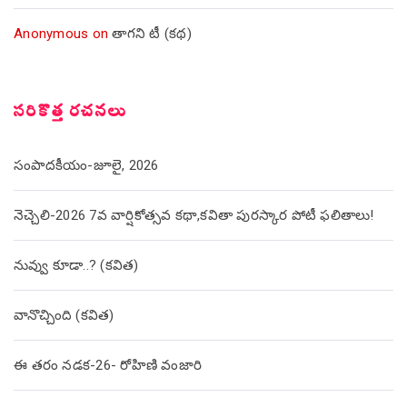
Anonymous
on
తాగని టీ (కథ)
సరికొత్త రచనలు
సంపాదకీయం-జూలై, 2026
నెచ్చెలి-2026 7వ వార్షికోత్సవ కథా,కవితా పురస్కార పోటీ ఫలితాలు!
నువ్వు కూడా..? (కవిత)
వానొచ్చింది (కవిత)
ఈ తరం నడక-26- రోహిణి వంజారి