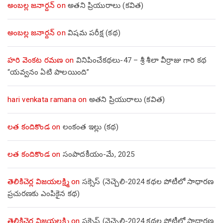
అంబల్ల జనార్దన్
on
అతని ప్రియురాలు (కవిత)
అంబల్ల జనార్దన్
on
విషమ పరీక్ష (క‌థ‌)
హరి వెంకట రమణ
on
వినిపించేకథలు-47 – శ్రీ శీలా వీర్రాజు గారి కథ
“యవ్వనం ఏటి పాలయింది”
hari venkata ramana
on
అతని ప్రియురాలు (కవిత)
లత కందికొండ
on
లంకంత ఇల్లు (కథ)
లత కందికొండ
on
సంపాదకీయం-మే, 2025
తెలికిచెర్ల విజయలక్ష్మి
on
సక్సెస్ (నెచ్చెలి-2024 కథల పోటీలో సాధారణ
ప్రచురణకు ఎంపికైన కథ)
తెలికిచెర్ల విజయలక్ష్మి
on
సక్సెస్ (నెచ్చెలి-2024 కథల పోటీలో సాధారణ