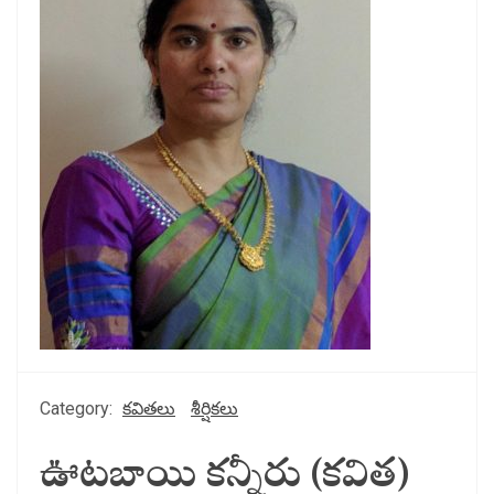
Category:
కవితలు
శీర్షికలు
ఊటబాయి కన్నీరు (కవిత)