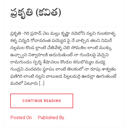
ప్రకృతి (కవిత)
ప్రకృతి -గిరి ప్రసాద్ చెల మల్లు కృష్ణా నదిలోని నల్లని గులకరాళ్ళ
కళ్ళ చిన్నది గోదావరంత పయ్యెద పై నే వాల్చిన తలని నిమిరే
నల్లమల కొండ ల్లాంటి చేతివేళ్ళ చెలి సోమశిల లాంటి ముక్కు
ఉచ్చ్వాస నిశ్వాసాలకి అదురుతుంటే నా గుండెలపై వెచ్చని
రామగుండం స్పర్శ శేషాచలం కొండల కనుబొమ్మల మధ్య
గుండ్రని చందవరం స్థూపం లాంటి తిలకంలో నా రూపు శాశ్వతం
ఫణిగిరి లాంటి నల్లని వాలుజడ పిల్లలమర్రి ఊడల్లా ఊగుతుంటే
మదిలో ఏటూరు […]
CONTINUE READING
Posted On :
Published By :