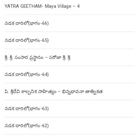
YATRA GEETHAM- Maya Village – 4
నడక దారిలో(భాగం-66)
నడక దారిలో(భాగం-65)
శ్రీ. శ్రీ. సంసార ప్రస్థానం – సరోజా శ్రీ. శ్రీ.
నడక దారిలో(భాగం-64)
పి. శ్రీదేవి కాల్పనిక సాహిత్యం – భిన్నభావనా తాత్వికత
నడక దారిలో(భాగం-63)
నడక దారిలో(భాగం-62)