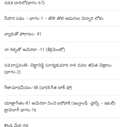
నడక దారిలో(భాగం-67)
నీహార పథం – భాగం-1 – తొలి తొలి అడుగుల చిన్నారి లోకం
వ్యాధితో పోరాటం- 41
నా కళ్ళతో అమెరికా -11 (శేక్రమెంటో)
నవలాస్రవంతి- చిట్టారెడ్డి సూర్యకుమారి గారి నవల జీవిత చిత్రాలు
(భాగం-2)
గీతామాధవీయం-58 (డా||కె.గీత టాక్ షో)
యాత్రాగీతం-81 అమెరికా నించి ఐరోపాకి (ఇంగ్లాండ్ -ఫ్రాన్స్ – ఇటలీ)
ట్రావెలాగ్ భాగం-16
కొండ మేక-గద్ద