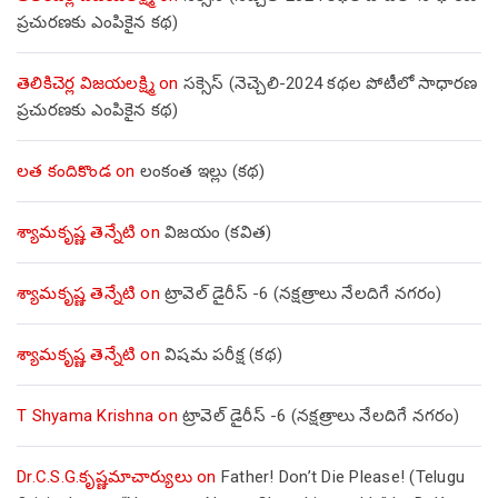
ప్రచురణకు ఎంపికైన కథ)
తెలికిచెర్ల విజయలక్ష్మి
on
సక్సెస్ (నెచ్చెలి-2024 కథల పోటీలో సాధారణ
ప్రచురణకు ఎంపికైన కథ)
లత కందికొండ
on
లంకంత ఇల్లు (కథ)
శ్యామకృష్ణ తెన్నేటి
on
విజయం (కవిత)
శ్యామకృష్ణ తెన్నేటి
on
ట్రావెల్ డైరీస్ -6 (నక్షత్రాలు నేలదిగే నగరం)
శ్యామకృష్ణ తెన్నేటి
on
విషమ పరీక్ష (క‌థ‌)
T Shyama Krishna
on
ట్రావెల్ డైరీస్ -6 (నక్షత్రాలు నేలదిగే నగరం)
Dr.C.S.G.కృష్ణమాచార్యులు
on
Father! Don’t Die Please! (Telugu