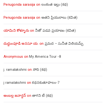
Penugonda sarasija
on
లంకంత ఇల్లు (కథ)
Penugonda sarasija
on
అతని ప్రియురాలు (కవిత)
యామిని కోళ్ళూరు
on
నీతో పడవ ప్రయాణం (కవిత)
దుద్దుంపూడి అనసూ య.
on
ప్రమద – సునీత విలియమ్స్
Anonymous
on
My America Tour -8
j. ramalakshmi
on
సోది (కథ)
j ramalakshmi
on
కథనకుతూహలం-7
అంబల్ల జనార్దన్
on
తాగని టీ (కథ)