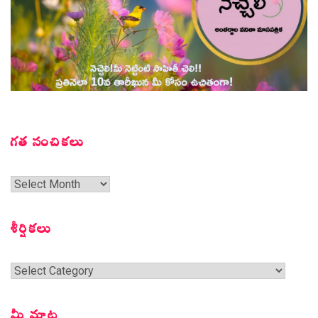
గత సంచికలు
గత
సంచికలు
శీర్షికలు
శీర్షికలు
మీ మాట