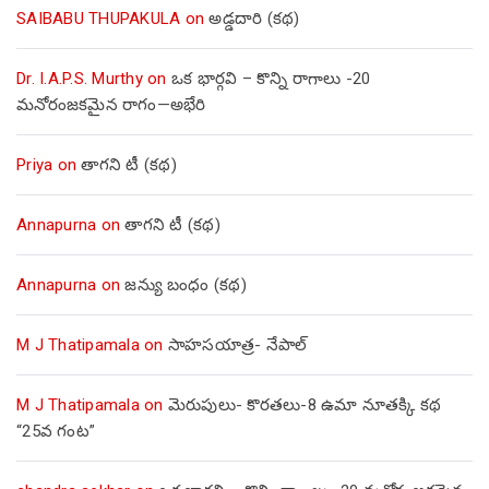
SAIBABU THUPAKULA
on
అడ్డదారి (కథ)
Dr. I.A.P.S. Murthy
on
ఒక భార్గవి – కొన్ని రాగాలు -20
మనోరంజకమైన రాగం—అభేరి
Priya
on
తాగని టీ (కథ)
Annapurna
on
తాగని టీ (కథ)
Annapurna
on
జన్యు బంధం (కథ)
M J Thatipamala
on
సాహసయాత్ర- నేపాల్‌
M J Thatipamala
on
మెరుపులు- కొరతలు-8 ఉమా నూతక్కి కథ
“25వ గంట”