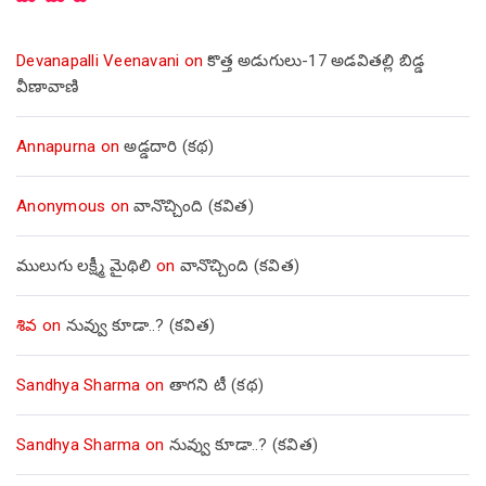
Devanapalli Veenavani
on
కొత్త అడుగులు-17 అడవితల్లి బిడ్డ
వీణావాణి
Annapurna
on
అడ్డదారి (కథ)
Anonymous
on
వానొచ్చింది (కవిత)
ములుగు లక్ష్మీ మైథిలి
on
వానొచ్చింది (కవిత)
శివ
on
నువ్వు కూడా..? (కవిత)
Sandhya Sharma
on
తాగని టీ (కథ)
Sandhya Sharma
on
నువ్వు కూడా..? (కవిత)