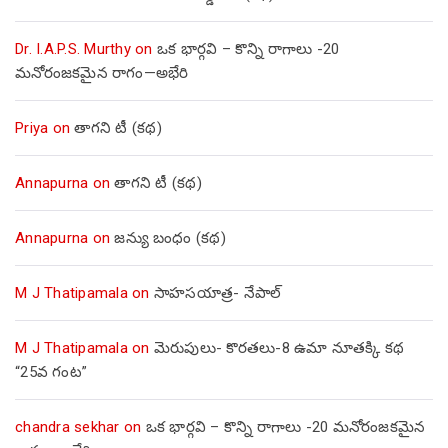
Dr. I.A.P.S. Murthy
on
ఒక భార్గవి – కొన్ని రాగాలు -20
మనోరంజకమైన రాగం—అభేరి
Priya
on
తాగని టీ (కథ)
Annapurna
on
తాగని టీ (కథ)
Annapurna
on
జన్యు బంధం (కథ)
M J Thatipamala
on
సాహసయాత్ర- నేపాల్‌
M J Thatipamala
on
మెరుపులు- కొరతలు-8 ఉమా నూతక్కి కథ
“25వ గంట”
chandra sekhar
on
ఒక భార్గవి – కొన్ని రాగాలు -20 మనోరంజకమైన