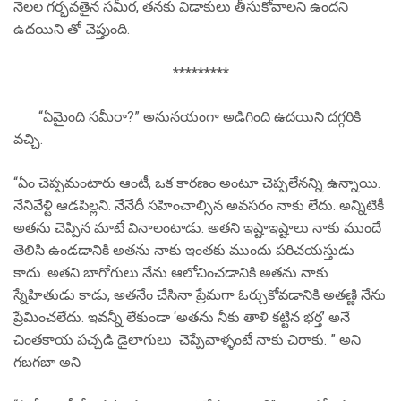
నెలల గర్భవతైన సమీర, తనకు విడాకులు తీసుకోవాలని ఉందని
ఉదయిని తో చెప్తుంది.
*********
“ఏమైంది సమీరా?” అనునయంగా అడిగింది ఉదయిని దగ్గరికి
వచ్చి.
“ఏం చెప్పమంటారు ఆంటీ, ఒక కారణం అంటూ చెప్పలేనన్ని ఉన్నాయి.
నేనివేళ్టి ఆడపిల్లని. నేనేదీ సహించాల్సిన అవసరం నాకు లేదు. అన్నిటికీ
అతను చెప్పిన మాటే వినాలంటాడు. అతని ఇష్టాఇష్టాలు నాకు ముందే
తెలిసి ఉండడానికి అతను నాకు ఇంతకు ముందు పరిచయస్తుడు
కాదు. అతని బాగోగులు నేను ఆలోచించడానికి అతను నాకు
స్నేహితుడు కాడు, అతనేం చేసినా ప్రేమగా ఓర్చుకోవడానికి అతణ్ణి నేను
ప్రేమించలేదు. ఇవన్నీ లేకుండా ‘అతను నీకు తాళి కట్టిన భర్త’ అనే
చింతకాయ పచ్చడి డైలాగులు చెప్పేవాళ్ళంటే నాకు చిరాకు. ” అని
గబగబా అని