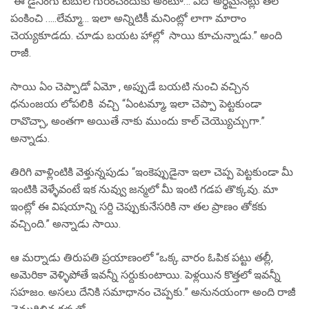
“ఈ డైనింగు టేబుల్ గురించెందుకు అంటూ… ఏదో అర్థమైనట్లు తల
పంకించి …..లేమ్మా… ఇలా అన్నిటికీ మనింట్లో లాగా మారాం
చెయ్యకూడదు. చూడు బయట హాల్లో సాయి కూచున్నాడు.” అంది
రాజీ.
సాయి ఏం చెప్పాడో ఏమో , అప్పుడే బయటి నుంచి వచ్చిన
ధనుంజయ లోపలికి వచ్చి “ఏంటమ్మా, ఇలా చెప్పా పెట్టకుండా
రావొచ్చా, అంతగా అయితే నాకు ముందు కాల్ చెయ్యొచ్చుగా.”
అన్నాడు.
తిరిగి వాళ్లింటికి వెళ్తున్నపుడు “ఇంకెప్పుడైనా ఇలా చెప్ప పెట్టకుండా మీ
ఇంటికి వెళ్ళేవంటే ఇక నువ్వు జన్మలో మీ ఇంటి గడప తొక్కవు. మా
ఇంట్లో ఈ విషయాన్ని సర్ది చెప్పుకునేసరికి నా తల ప్రాణం తోకకు
వచ్చింది.” అన్నాడు సాయి.
ఆ మర్నాడు తిరుపతి ప్రయాణంలో “ఒక్క వారం ఓపిక పట్టు తల్లీ,
అమెరికా వెళ్ళిపోతే ఇవన్నీ సర్దుకుంటాయి. పెళ్లయిన కొత్తలో ఇవన్నీ
సహజం. అసలు దేనికి సమాధానం చెప్పకు.” అనునయంగా అంది రాజీ