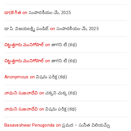
డా||కె.గీత
on
సంపాదకీయం-మే, 2025
డా.పి. విజయలక్ష్మి పండిట్
on
సంపాదకీయం-మే, 2025
చిట్టత్తూరు మునిగోపాల్
on
తాగని టీ (కథ)
చిట్టత్తూరు మునిగోపాల్
on
తాగని టీ (కథ)
Anonymous
on
విషమ పరీక్ష (క‌థ‌)
నామని సుజనాదేవి
on
చక్కని చుక్క (కథ)
నామని సుజనాదేవి
on
విషమ పరీక్ష (క‌థ‌)
Basaveshwar Penugonda
on
ప్రమద – సునీత విలియమ్స్