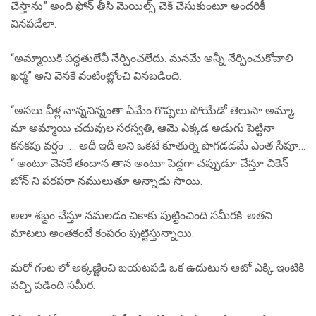
చేస్తాను” అంది ఫోన్ తీసి మెయిల్స్ చెక్ చేసుకుంటూ అందరికీ
వినపడేలా.
“అమ్మాయికి పద్ధతులేవీ నేర్పించలేదు. మనమే అన్నీ నేర్పించుకోవాలి
ఖర్మ” అని వెనకే వంటింట్లోంచి వినబడింది.
“అసలు వీళ్ల నాన్ననిన్నంతా ఏమేం గొప్పలు పోయేడో తెలుసా అమ్మా,
మా అమ్మాయి చదువుల సరస్వతి, ఆమె ఎక్కడ అడుగు పెట్టినా
కనకపు వర్షం … అదీ ఇదీ అని ఒకటే కూతుర్ని పొగడడమే ఎంత సేపూ…
“ అంటూ వెనకే తందాన తాన అంటూ పెద్దగా చప్పుడూ చేస్తూ చికెన్
బోన్ ని పరపరా నములుతూ అన్నాడు సాయి.
అలా శబ్దం చేస్తూ నమలడం చికాకు పుట్టించింది సమీరకి. అతని
మాటలు అంతకంటే కంపరం పుట్టిస్తున్నాయి.
మరో గంట లో అక్కణ్ణించి బయటపడి ఒక ఉదుటున ఆటో ఎక్కి ఇంటికి
వచ్చి పడింది సమీర.