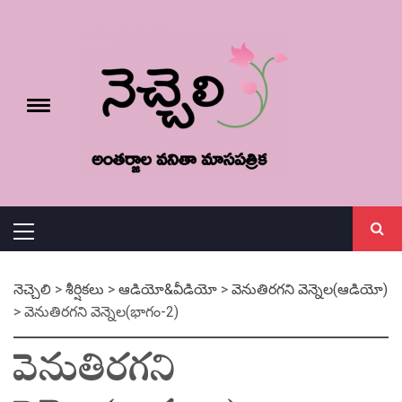
Skip
నెచ్చెలి
to
content
e
Toggle
menu
వనితా మాస పత్రిక
Primary
Menu
నెచ్చెలి
>
శీర్షికలు
>
ఆడియో&వీడియో
>
వెనుతిరగని వెన్నెల(ఆడియో)
>
వెనుతిరగని వెన్నెల(భాగం-2)
వెనుతిరగని