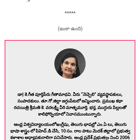
*****
(ఇంకా ఉంది)
డా|| కె.గీత పూర్తిపేరు గీతామాధవి. వీరు “నెచ్చెలి” వ్యవస్థాపకులు,
సంపాదకులు. తూ.గో.జిల్లా జగ్గంపేటలో జన్మించారు. ప్రముఖ కథా
రచయిత్రి శ్రీమతి కె. వరలక్ష్మి వీరి మాతృమూర్తి.
భర్త, ముగ్గురు పిల్లలతో
కాలిఫోర్నియాలో నివాసముంటున్నారు.
ఆంధ్ర విశ్వవిద్యాలయంలోఇంగ్లీషు, తెలుగు భాషల్లో ఎం.ఏ లు, తెలుగు
భాషా శాస్త్రం లో పిహెచ్.డి చేసి, 10 సం. రాల పాటు మెదక్ జిల్లాలో ప్రభుత్వ
కళాశాల అధ్యాపకురాలిగా పనిచేసారు. ఆంధ్ర ప్రదేశ్ ప్రభుత్వం నించి 2006