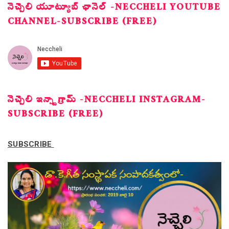
నెచ్చెలి యూట్యూబ్ ఛానెల్ -NECCHELI YOUTUBE
CHANNEL-SUBSCRIBE (FREE)
నెచ్చెలి ఇన్స్టాగ్రామ్ -NECCHELI INSTAGRAM-
SUBSCRIBE (FREE)
SUBSCRIBE