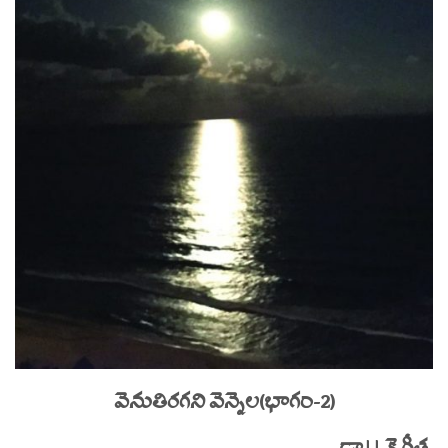
వెనుతిరగని
వెన్నెల
(
భాగం
-2)
-డా|| కె.గీత