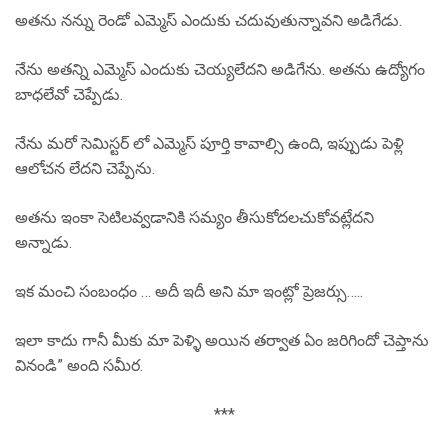
అతను నన్ను రెండో ఎమ్మెస్ ఎందుకు చదువుతున్నావని అడిగేడు.
నేను అతన్ని ఎమ్మెస్ ఎందుకు చెయ్యలేదని అడిగేను. అతను ఉద్యోగం
బాధలేవో చెప్పేడు.
నేను మరో సెమిస్టర్ లో ఎమ్మెస్ పూర్తి కావాల్సి ఉంది, ఇప్పుడు పెళ్లి
ఆలోచన లేదని చెప్పేను.
అతను ఇంకా సెటిలవ్వడానికి సమ్యం తీసుకోదలచుకోవట్లేదని
అన్నాడు.
ఇక మంచి సంబంధం … అదీ ఇదీ అని మా ఇంట్లో ప్రెజర్సు…..
ఇలా కాదు గానీ మీకు మా పెళ్ళి అయిన తర్వాత ఏం జరిగిందో చెప్తాను
వినండి” అంది సమీర.
***