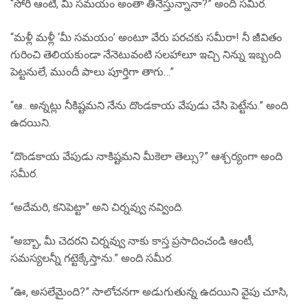
“సోరీ ఆంటీ, మీ సమయం అంతా తినేస్తున్నానా?” అంది సమీర.
“మళ్లీ మళ్లీ ‘మీ సమయం’ అంటూ వేరు పరచకు సమీరా! నీ జీవితం
గురించి తెలియకుండా నేనెటువంటి సలహాలూ ఇచ్చి నిన్ను ఇబ్బంది
పెట్టనులే, ముందీ పాలు పూర్తిగా తాగు…”
“ఆ.. అన్నట్లు నీకిష్టమని నేను దొండకాయ వేపుడు చేసి పెట్టేను.” అంది
ఉదయిని.
“దొండకాయ వేపుడు నాకిష్టమని మీకెలా తెల్సు?” ఆశ్చర్యంగా అంది
సమీర.
“అదేమరి, కనిపెట్టా” అని చిర్నవ్వు నవ్వింది.
“అబ్బా, మీ చెదరని చిర్నవ్వు నాకు కాస్త ప్రసాదించండి ఆంటీ,
సమస్యలన్నీ గట్టెక్కేస్తాను.” అంది సమీర.
“ఊ, అసలేమైంది?” సాలోచనగా అడుగుతున్న ఉదయిని వైపు చూసి,