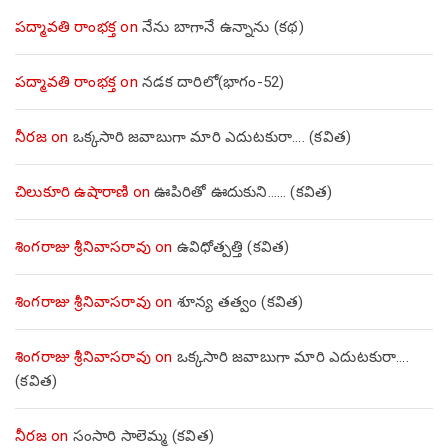
పద్మావతి రాంభక్త
on
నేను బాగానే ఉన్నాను (క‌థ‌)
పద్మావతి రాంభక్త
on
నడక దారిలో(భాగం-52)
నీరజ
on
ఒక్కసారి జవాబుగా మారి ఎదుటకురా…. (కవిత)
చిలుకూరి ఉషారాణి
on
ఊపిరితో ఊదుకుని…… (కవిత)
శింగరాజు శ్రీనివాసరావు
on
ఉవిధోత్పత్తి (కవిత)
శింగరాజు శ్రీనివాసరావు
on
శూన్య తత్వం (కవిత)
శింగరాజు శ్రీనివాసరావు
on
ఒక్కసారి జవాబుగా మారి ఎదుటకురా….
(కవిత)
నీరజ
on
సంసారి సాలెమ్మ (కవిత)