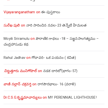
Vijayaranganatham
on
ఈ-పుస్తకాలు
సురేఖ పులి
on
నారి సారించిన నవల-23 తెన్నేటి హేమలత
Moyili Sriramulu
on
పౌరాణిక గాథలు -18 – సజ్జనసాంగత్యము –
చంద్రహాసుడు కథ.
Rahul Jadhav
on
గోదావరి- ఒక పయనం ( కవిత)
.చిట్టత్తూరు మునిగోపాల్
on
నడక దారిలో(భాగం-57)
వాణి నల్లాన్ చక్రవర్తి
on
రాగసౌరభాలు- 16 (వరాళి)
Dr.C.S.G.కృష్ణమాచార్యులు
on
MY PERENNIAL LIGHTHOUSE!