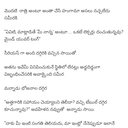
మొదటి రాత్రి అంటూ అంతా చేసే హంగామా అసలు నచ్చలేదు
సమీరకి.
“ఏవిటి, మాట్లాడితే ‘మీ నాన్న’ అంటూ….. ఒకటే లెక్చర్లు దంచుతున్నవు?
మైండ్ యువర్ టంగ్”
సీరియస్ గా అంది దగ్గిరికి వచ్చిన సాయితో.
అతను ఇవేమీ వినిపించుకునే స్థితిలో లేనట్లు అడ్డదిడ్డంగా
విజృంభించేసరికి అవాక్కైంది సమీర.
మర్నాడు భోజనాల దగ్గిర
“అత్తగారికి సహాయం చెయ్యాలని తెలీదా? వచ్చి టేబుల్ దగ్గిర
కూచున్నావు?” అవహేళన నవ్వుతో అన్నాడు సాయి.
“నాకు మీ ఇంటి సంగతి తెలియదు, మా ఇంట్లో నేనెప్పుడూ ఇలానే