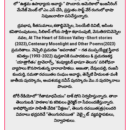
లో “ఉత్తమ ఉపాధ్యాయ అవార్డు ” పొందారు.అమెరికాలో ఇంజనీరింగ్
మేనేజ్ మెంట్ లో ఎం.ఎస్ చేసి, ప్రస్తుతం సాఫ్ట్ వేర్ రంగంలో భాషా
నిపుణురాలిగా పనిచేస్తున్నారు.
ద్రవభాష, శీతసుమాలు,శతాబ్దివెన్నెల, సెలయేటి దివిటీ, అసింట
కవితాసంపుటులు, సిలికాన్ లోయ సాక్షిగా కథాసంపుటి, వెనుతిరగనివెన్నెల
నవల, At The Heart of Silicon Valley -Short stories
(2023),Centenary Moonlight and Other Poems(2023)
ప్రచురితాలు. నెచ్చెలి ప్రచురణ “అపరాజిత” – గత ముప్పయ్యేళ్ల స్త్రీవాద
కవిత్వం (1993-2022) పుస్తకానికి సంపాదకులు & ప్రచురణకర్త.
‘యాత్రాగీతం’ ట్రావెలాగ్స్, ‘కంప్యూటర్ భాషగా తెలుగు’ పరిశోధనా
వ్యాసాలు కొనసాగుతున్న ధారావాహికలు. అజంతా, దేవులపల్లి, రంజనీ
కుందుర్తి, సమతా రచయితల సంఘం అవార్డు, తెన్నేటి హేమలత-వంశీ
జాతీయ పురస్కారం, అంపశయ్య నవీన్ పురస్కారం మొ.న పురస్కారాలు
పొందారు.
టోరీ రేడియోలో “గీతామాధవీయం” టాక్ షోని నిర్వహిస్తున్నారు. తానా
తెలుగుబడి ‘పాఠశాల’కు కరికులం డైరెక్టర్ గా సేవలందజేస్తున్నారు.
కాలిఫోర్నియా సాహితీ వేదిక “వీక్షణం”, తెలుగు రచయిత(త్రు)లందరి
వివరాలు భద్రపరిచే “తెలుగురచయిత” వెబ్సై ట్ వ్యవస్థాపకులు,
నిర్వాహకులు.