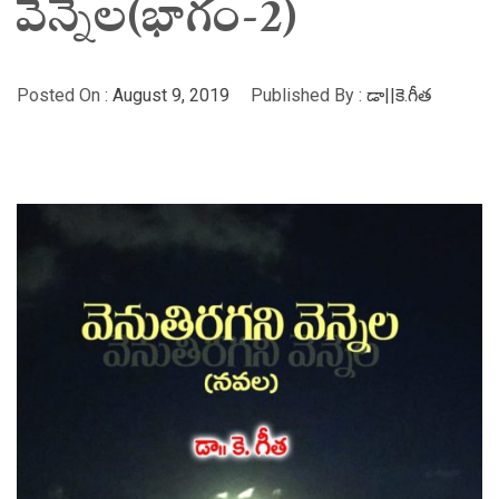
వెన్నెల(భాగం-2)
Posted On :
August 9, 2019
Published By :
డా||కె.గీత