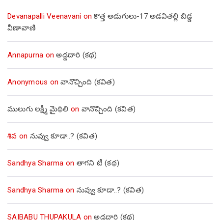
Devanapalli Veenavani
on
కొత్త అడుగులు-17 అడవితల్లి బిడ్డ
వీణావాణి
Annapurna
on
అడ్డదారి (కథ)
Anonymous
on
వానొచ్చింది (కవిత)
ములుగు లక్ష్మీ మైథిలి
on
వానొచ్చింది (కవిత)
శివ
on
నువ్వు కూడా..? (కవిత)
Sandhya Sharma
on
తాగని టీ (కథ)
Sandhya Sharma
on
నువ్వు కూడా..? (కవిత)
SAIBABU THUPAKULA
on
అడ్డదారి (కథ)