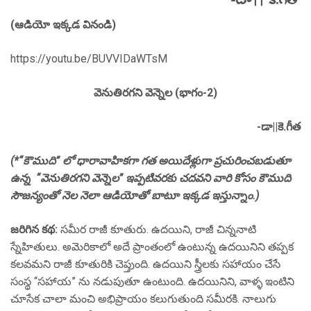
(ఆడియో ఇక్కడ వినండి)
https://youtu.be/BUVVIDaWTsM
వెనుతిరగని వెన్నెల (భాగం-2)
-డా||కె.గీత
(*“కౌముది” లో ధారావాహికగా గత అయిదేళ్లుగా ప్రచురించబడుతూ
ఉన్న “
వెనుతిరగని
వెన్నెల”
ఇప్పటివరకు చదవని వారి కోసం కౌముది
సౌజన్యంతో నెల నెలా ఆడియోతో బాటూ ఇక్కడ ఇస్తున్నాం.)
జరిగిన కథ:
సమీర రాజీ కూతురు. ఉదయిని, రాజీ చిన్ననాటి
స్నేహితులు. అమెరికాలో అదే ప్రాంతంలో ఉంటున్న ఉదయినిని తప్పక
కలవమని రాజీ కూతురికి చెప్తుంది. ఉదయిని స్త్రీలకు సహాయం చేసే
సంస్థ “సహాయ” ను నడుపుతూ ఉంటుంది. ఉదయినిని, వాళ్ళ ఇంటిని
చూసేక చాలా మంచి అభిప్రాయం కలుగుతుంది సమీరకి. నాలుగు