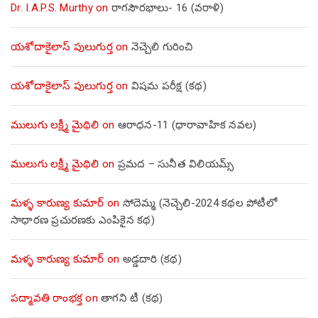
Dr. I.A.P.S. Murthy
on
రాగసౌరభాలు- 16 (వరాళి)
యశోదాకైలాస్ పులుగుర్త
on
నెచ్చెలి గురించి
యశోదాకైలాస్ పులుగుర్త
on
విషమ పరీక్ష (క‌థ‌)
ములుగు లక్ష్మీ మైథిలి
on
ఆరాధన-11 (ధారావాహిక నవల)
ములుగు లక్ష్మీ మైథిలి
on
ప్రమద – సునీత విలియమ్స్
మళ్ళ కారుణ్య కుమార్
on
సోదెమ్మ (నెచ్చెలి-2024 కథల పోటీలో
సాధారణ ప్రచురణకు ఎంపికైన కథ)
మళ్ళ కారుణ్య కుమార్
on
అడ్డదారి (కథ)
పద్మావతి రాంభక్త
on
తాగని టీ (కథ)