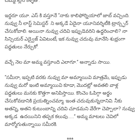
చెమ్మగిల్లిన కళ్ళతో.
ఇద్దరూ యూ. ఎస్ కి వస్తూనే “నాకు కాలిఫోర్నియాలో జాబ్ వచ్చింది.
నువ్వు నీ లాస్ట్ సెమిస్టర్ ని అక్కడే ఏదైనా యూనివర్శిటీకి ట్రాన్స్ఫర్
చేసుకోవాలి. అయినా నువ్వు చదివి ఇప్పుడెవరిని ఉద్ధరించాలి? నా
సిన్సియర్ ఎడ్వైజ్ ఏవిటంటే, ఇక నువ్వు చదువు మానేసి శుభ్రంగా
పద్ధతులు నేర్చుకో.
వచ్చే నెల మా అమ్మ వస్తూంది ఎలాగూ.” అన్నాడు సాయి.
“సమీరా, ఇప్పటి వరకు నువ్వు మా అమ్మాయివి మాత్రమే, ఇప్పుడు
నువ్వు మరో ఇంటి అమ్మాయివి కూడా, మొదట్లో అవతలి వాళ్ల
పద్ధతులు మనకు కొత్తగా అనిపిస్తాయి. కొంచెం ఓపిగ్గా అర్థం
చేసుకోవడానికి ప్రయత్నించమ్మా. ఇంత చదువుకున్నదానివి. నీకు
అతన్ని, అతని కుటుంబాన్ని చదివి చూడమని వేరేగా చెప్పాలా? నువ్వు
అక్కడ ఉదయినిని తప్పక కలువు……” అమ్మ మాటలు చెవిలో
మార్మోగుతున్నాయి సమీరకి.
***