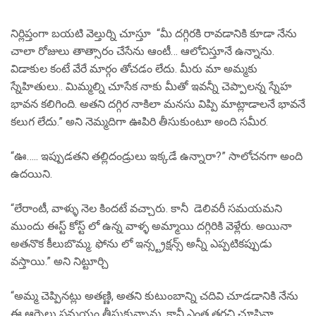
నిర్లిప్తంగా బయటి వెల్తుర్ని చూస్తూ “మీ దగ్గిరకి రావడానికి కూడా నేను
చాలా రోజులు తాత్సారం చేసేను ఆంటీ… ఆలోచిస్తూనే ఉన్నాను.
విడాకుల కంటే వేరే మార్గం తోచడం లేదు. మీరు మా అమ్మకు
స్నేహితులు.. మిమ్మల్ని చూసేక నాకు మీతో ఇవన్నీ చెప్పాలన్న స్నేహ
భావన కలిగింది. అతని దగ్గిర నాకిలా మనసు విప్పి మాట్లాడాలనే భావనే
కలుగ లేదు.” అని నెమ్మదిగా ఊపిరి తీసుకుంటూ అంది సమీర.
“ఊ….. ఇప్పుడతని తల్లిదండ్రులు ఇక్కడే ఉన్నారా?” సాలోచనగా అంది
ఉదయిని.
“లేరాంటీ, వాళ్ళు నెల కిందటే వచ్చారు. కానీ డెలివరీ సమయమని
ముందు ఈస్ట్ కోస్ట్ లో ఉన్న వాళ్ళ అమ్మాయి దగ్గిరికి వెళ్లేరు. అయినా
అతనొక కీలుబొమ్మ. ఫోను లో ఇన్స్ట్రక్షన్స్ అన్నీ ఎప్పటికప్పుడు
వస్తాయి.” అని నిట్టూర్చి
“అమ్మ చెప్పినట్లు అతణ్ణి, అతని కుటుంబాన్ని చదివి చూడడానికి నేను
ఈ ఆర్నెల్లు సమయం తీసుకున్నాను. కానీ ఎంత తరచి చూసినా