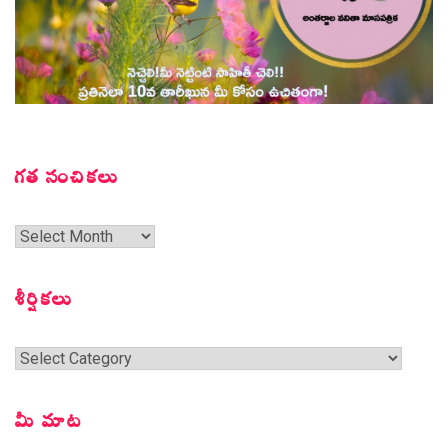
గత సంచికలు
గత
సంచికలు
శీర్షికలు
శీర్షికలు
మీ మాట