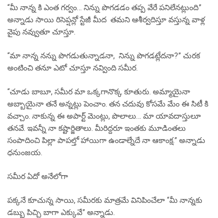
“మీ నాన్న కి ఎంత గర్వం… నిన్ను పొగడడం తప్ప వేరే పనిలేనట్లుంది”
అన్నాడు సాయి రిసెప్షన్లో స్టేజీ మీద తమని ఆశీర్వదిస్తూ వస్తున్న వాళ్ల
వైపు నవ్వుతూ చూస్తూ.
“మా నాన్న నన్ను పొగడుతున్నాడనా, నిన్ను పొగడట్లేదనా?” చురక
అంటించి తనూ ఎటో చూస్తూ నవ్వింది సమీర.
“చూడు బాబూ, సమీర మా ఒక్కగానొక్క కూతురు. అమ్మాయైనా
అబ్బాయైనా తనే అన్నట్లు పెంచాం. తన చదువు కోసమే మేం ఈ సిటీ కి
వచ్చాం. నాకున్న ఈ అపార్ట్ మెంట్లు, పొలాలు… మా యావదాస్తులూ
తనవే. ఇవన్నీ నా కష్టార్జితాలు. మీరిద్దరూ ఇంతకు మూడింతలు
సంపాదించి పిల్లా పాపల్తో హాయిగా ఉండాల్నేదే నా ఆకాంక్ష.” అన్నాడు
ధనుంజయ.
సమీర ఏదో అనేలోగా
పక్కనే కూచున్న సాయి, సమీరకు మాత్రమే వినిపించేలా “మీ నాన్నకు
డబ్బు పిచ్చి బాగా ఎక్కువే” అన్నాడు.