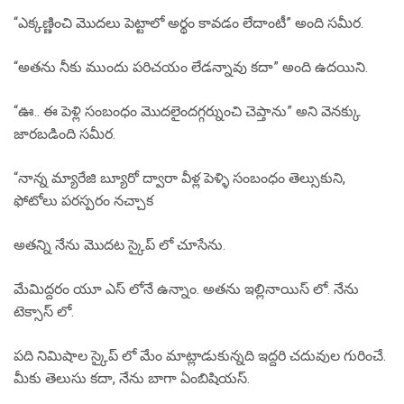
“ఎక్కణ్ణించి మొదలు పెట్టాలో అర్థం కావడం లేదాంటీ” అంది సమీర.
“అతను నీకు ముందు పరిచయం లేడన్నావు కదా” అంది ఉదయిని.
“ఊ.. ఈ పెళ్లి సంబంధం మొదలైందగ్గర్నుంచి చెప్తాను” అని వెనక్కు
జారబడింది సమీర.
“నాన్న మ్యారేజి బ్యూరో ద్వారా వీళ్ల పెళ్ళి సంబంధం తెల్సుకుని,
ఫోటోలు పరస్పరం నచ్చాక
అతన్ని నేను మొదట స్కైప్ లో చూసేను.
మేమిద్దరం యూ ఎస్ లోనే ఉన్నాం. అతను ఇల్లినాయిస్ లో. నేను
టెక్సాస్ లో.
పది నిమిషాల స్కైప్ లో మేం మాట్లాడుకున్నది ఇద్దరి చదువుల గురించే.
మీకు తెలుసు కదా, నేను బాగా ఏంబిషియస్.