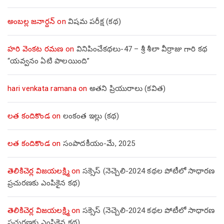
అంబల్ల జనార్దన్
on
విషమ పరీక్ష (క‌థ‌)
హరి వెంకట రమణ
on
వినిపించేకథలు-47 – శ్రీ శీలా వీర్రాజు గారి కథ
“యవ్వనం ఏటి పాలయింది”
hari venkata ramana
on
అతని ప్రియురాలు (కవిత)
లత కందికొండ
on
లంకంత ఇల్లు (కథ)
లత కందికొండ
on
సంపాదకీయం-మే, 2025
తెలికిచెర్ల విజయలక్ష్మి
on
సక్సెస్ (నెచ్చెలి-2024 కథల పోటీలో సాధారణ
ప్రచురణకు ఎంపికైన కథ)
తెలికిచెర్ల విజయలక్ష్మి
on
సక్సెస్ (నెచ్చెలి-2024 కథల పోటీలో సాధారణ
ప్రచురణకు ఎంపికైన కథ)