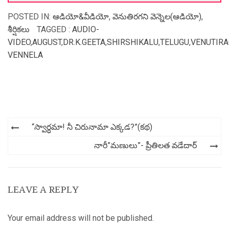
POSTED IN:
ఆడియో&వీడియో
,
వెనుతిరగని వెన్నెల(ఆడియో)
,
శీర్షికలు
TAGGED :
AUDIO-
VIDEO
,
AUGUST
,
DR.K.GEETA
,
SHIRSHIKALU
,
TELUGU
,
VENUTIRA
VENNELA
Post
“స్వార్ధమా! నీ చిరునామా ఎక్కడ?”(కథ)
navigation
నారీ”మణులు”- ప్రీతిలత వడేదార్
LEAVE A REPLY
Your email address will not be published.