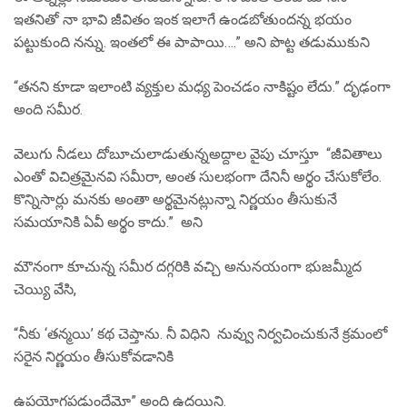
ఇతనితో నా భావి జీవితం ఇంక ఇలాగే ఉండబోతుందన్న భయం
పట్టుకుంది నన్ను. ఇంతలో ఈ పాపాయి….” అని పొట్ట తడుముకుని
“తనని కూడా ఇలాంటి వ్యక్తుల మధ్య పెంచడం నాకిష్టం లేదు.” దృఢంగా
అంది సమీర.
వెలుగు నీడలు దోబూచులాడుతున్నఅద్దాల వైపు చూస్తూ “జీవితాలు
ఎంతో విచిత్రమైనవి సమీరా, అంత సులభంగా దేనినీ అర్థం చేసుకోలేం.
కొన్నిసార్లు మనకు అంతా అర్థమైనట్లున్నా నిర్ణయం తీసుకునే
సమయానికి ఏవీ అర్థం కాదు.” అని
మౌనంగా కూచున్న సమీర దగ్గరికి వచ్చి అనునయంగా భుజమ్మీద
చెయ్యి వేసి,
“నీకు ‘తన్మయి’ కథ చెప్తాను. నీ విధిని నువ్వు నిర్వచించుకునే క్రమంలో
సరైన నిర్ణయం తీసుకోవడానికి
ఉపయోగపడ్తుందేమో” అంది ఉదయిని.