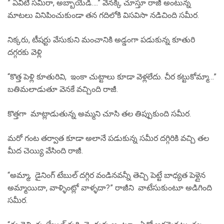
” ఏవిటి సమీరా, అబ్బాయేడీ….” వెనక్కి చూస్తూ రాజీ అంటున్న
మాటలు వినిపించుకుండా తన గదిలోకి విసవిసా నడిచింది సమీర.
నిక్కరు, టీషర్టు వేసుకుని మంచానికి అడ్డంగా పడుకున్న కూతురి
దగ్గరకు వెళ్లి
“కొత్త పెళ్లి కూతురివి, ఇంకా చుట్టాలు కూడా వెళ్లలేదు. చీర కట్టుకోమ్మా…”
బతిమలాడుతూ వెనకే వచ్చింది రాజీ.
కొత్తగా మాట్లాడుతున్న అమ్మని చూసి తల తిప్పుకుంది సమీర.
మరో గంట తర్వాత కూడా అలానే పడుకున్న సమీర దగ్గిరికి వచ్చి తల
మీద చెయ్యి వేసింది రాజీ.
“అమ్మా, డైనింగ్ టేబుల్ దగ్గిర వండినవన్నీ తెచ్చి పెట్టే బాధ్యత పెళ్లైన
అమ్మాయిదా, వాళ్ళింట్లో వాళ్ళదా?” రాజీని వాటేసుకుంటూ అడిగింది
సమీర.