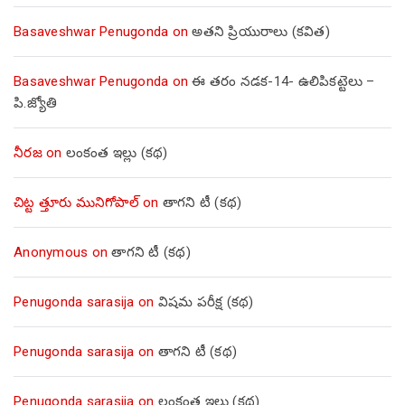
Basaveshwar Penugonda
on
అతని ప్రియురాలు (కవిత)
Basaveshwar Penugonda
on
ఈ తరం నడక-14- ఉలిపికట్టెలు –
పి.జ్యోతి
నీరజ
on
లంకంత ఇల్లు (కథ)
చిట్ట త్తూరు మునిగోపాల్
on
తాగని టీ (కథ)
Anonymous
on
తాగని టీ (కథ)
Penugonda sarasija
on
విషమ పరీక్ష (క‌థ‌)
Penugonda sarasija
on
తాగని టీ (కథ)
Penugonda sarasija
on
లంకంత ఇల్లు (కథ)