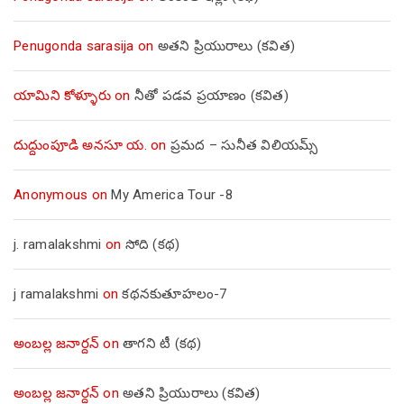
Penugonda sarasija
on
అతని ప్రియురాలు (కవిత)
యామిని కోళ్ళూరు
on
నీతో పడవ ప్రయాణం (కవిత)
దుద్దుంపూడి అనసూ య.
on
ప్రమద – సునీత విలియమ్స్
Anonymous
on
My America Tour -8
j. ramalakshmi
on
సోది (కథ)
j ramalakshmi
on
కథనకుతూహలం-7
అంబల్ల జనార్దన్
on
తాగని టీ (కథ)
అంబల్ల జనార్దన్
on
అతని ప్రియురాలు (కవిత)