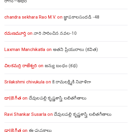
రాగం—అభేరి
chandra sekhara Rao M.V.
on
జ్ఞాపకాలసందడి -48
రమణమూర్తి
on
నారి సారించిన నవల-10
Laxman Manchikatla
on
అతని ప్రియురాలు (కవిత)
చిలకమర్రి రాజేశ్వరి
on
జన్యు బంధం (కథ)
Srilakshmi chivukula
on
కె.రామలక్ష్మికి నివాళిగా
డా||కె.గీత
on
దేవులపల్లి కృష్ణశాస్త్రి లలితగీతాలు
Ravi Shankar Susarla
on
దేవులపల్లి కృష్ణశాస్త్రి లలితగీతాలు
డా||కె.గీత
on
ఈ-పుస్తకాలు