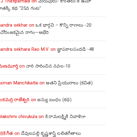
 J Thatipamala
on
మెరుపులు- కొరతలు-8 ఉమా
ూతక్కి కథ “25వ గంట”
handra sekhar
on
ఒక భార్గవి – కొన్ని రాగాలు -20
నోరంజకమైన రాగం—అభేరి
handra sekhara Rao M.V.
on
జ్ఞాపకాలసందడి -48
మణమూర్తి
on
నారి సారించిన నవల-10
axman Manchikatla
on
అతని ప్రియురాలు (కవిత)
లకమర్రి రాజేశ్వరి
on
జన్యు బంధం (కథ)
ilakshmi chivukula
on
కె.రామలక్ష్మికి నివాళిగా
||కె.గీత
on
దేవులపల్లి కృష్ణశాస్త్రి లలితగీతాలు