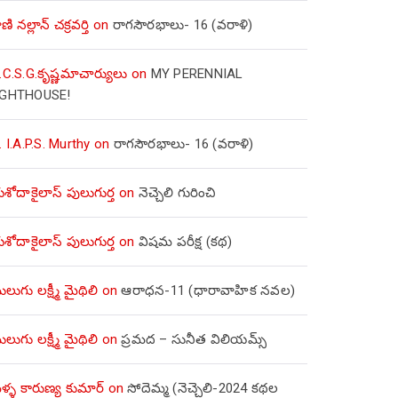
ణి నల్లాన్ చక్రవర్తి
on
రాగసౌరభాలు- 16 (వరాళి)
.C.S.G.కృష్ణమాచార్యులు
on
MY PERENNIAL
IGHTHOUSE!
. I.A.P.S. Murthy
on
రాగసౌరభాలు- 16 (వరాళి)
ోదాకైలాస్ పులుగుర్త
on
నెచ్చెలి గురించి
ోదాకైలాస్ పులుగుర్త
on
విషమ పరీక్ష (క‌థ‌)
లుగు లక్ష్మీ మైథిలి
on
ఆరాధన-11 (ధారావాహిక నవల)
లుగు లక్ష్మీ మైథిలి
on
ప్రమద – సునీత విలియమ్స్
్ళ కారుణ్య కుమార్
on
సోదెమ్మ (నెచ్చెలి-2024 కథల