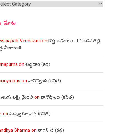
్షికలు
ీ మాట
evanapalli Veenavani
on
కొత్త అడుగులు-17 అడవితల్లి
డ్డ వీణావాణి
nnapurna
on
అడ్డదారి (కథ)
nonymous
on
వానొచ్చింది (కవిత)
లుగు లక్ష్మీ మైథిలి
on
వానొచ్చింది (కవిత)
వ
on
నువ్వు కూడా..? (కవిత)
andhya Sharma
on
తాగని టీ (కథ)