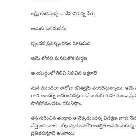
లక్ష్మీ కందిమళ్ళ ఆ దేహానికున్న పేరు.
ఆమెకు ఒక మనసు
స్పందన ప్రతిస్పందనల రూపమది.
ఆమె లోపలి మనసుకొక ఘర్షణ
ఆ యుద్ధంలో గెలిచి నిలిచిన అక్షరాలే
మన ముందిలా ఈరోజు కవిత్వమై పలకరిస్తున్నాయి. ఆమె హృ
గాలి. అందర్నీ ఆవరించినట్లుగానే బతుకు గుహ గుండా ప్రయా
సాగిపోతుండటం గమనిస్తాం.
తన గురించిన తండ్లాట తానెక్కడుందన్న విచక్షణ, నాకు న
చేస్తుంది. చాలా చోట్ల వెల్లడించలేని ఆశక్తత ఆవరించు
ప్రతిఫలిస్తూనే ఉంటాయి.