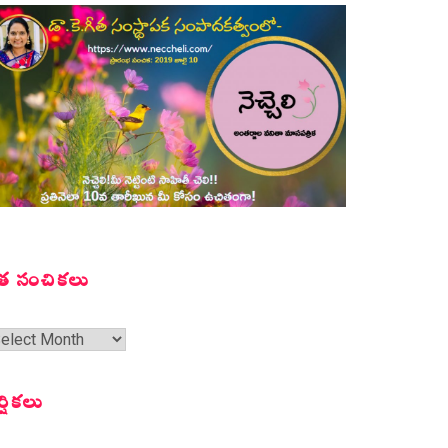
త సంచికలు
త
ంచికలు
ర్షికలు