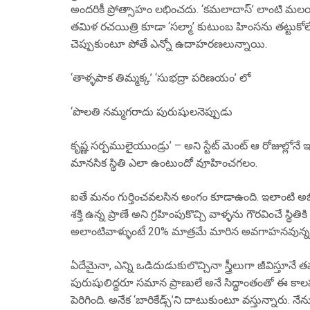
అందరికీ ప్రోత్సాహం లభించదు. ‘కమలాదాస్’ లాంటి మలయా
తమిళ రచయిత్రి కూడా ‘సల్మా’ కుటుంబ హింసను తట్టుకోల
చెప్పుకుంటూ పోతే ఎన్నో ఉదాహరణలున్నాయి.
‘తాళ్ళపాక తిమ్మక్క’ ‘సుభద్రా పరిణయం’ లో
‘పొలతి నమ్మగరాదు పురుషులనెప్పుడు
కృష్ణ సర్పములైయుండ్రు’ – అని స్టేట్ మెంట్ ఆ రోజుల్లోనే ఇచ
మానసిక స్థితి ఎలా ఉంటుందో వూహించగలం.
ఐతే మనం గుర్తించవలసిన అంగం కూడాఉంది. ఇలాంటి అభిప్
శక్తి ఉన్న ప్రాణే అని గ్రహింపుకొచ్చి వాళ్ళను గౌరవించే 
అలాంటివాళ్ళుంటే 20% మాత్రమే మారిన అవగాహనవున్న క
ఏదేమైనా, ఎన్ని ఒడిదుడుకులొచ్చినా స్త్రీలుగా జీవిస్తూనే 
పురుషులిద్దరూ సమాన ప్రాణులే అనే సిద్ధాంతంతో ఈ కా
పెరిగింది. అనేక ‘బారికేడ్స్’ని దాటుకుంటూ వస్తున్నారు. నేన