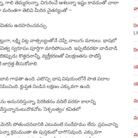
్కలన్నా, గాలి తెమ్మరలన్నా, చిగురించే ఆశలన్నా ఇష్టం కావడంతో చాలా
వా
ా మరింతగా తెలివి మీరిన చైతన్యంతో –
-తో’ కవితను ఉదహరించవచ్చు.
Dr
L
్లుగా, లక్ష్మి పట్ల వాత్సల్యంతోనే చెప్పే నాలుగు మాటలు. భాషలో
 కవిత్వ స్వరూపం పూర్తిగా మారిపోయింది. ఇప్పటివరకూ వాడివాడి
Dr
ప్పుడు కొత్తదనాన్నీ, వ్యక్తీకరణతో విలక్షణతను పాటిస్తే
ాగ్రత్త తీసుకోవాలి.
యశ
ో బావ గాఢతా ఉంది. ఎటొచ్చి భాష విషయంలోనే పాత పదాల
యశ
ంచింది. క్లుప్తత నిండిన లక్షణం ఎక్కువగా ఉంది.
ము
డను అనుసరిస్తున్నా, పిరికితనం వదిలే వరకూ కాలాన్ని
వేస్తున్నానంటుదొకచోట ‘నిశ్చలత్వం’ కవితలో.
ము
ా మెరిసి పోతుందనడానికి ఎటువంటి సందేహము లేదు. ప్రపంచాన్ని
ున్నా క్రమమంతా ఈ పుస్తకంలో దాగొనివుంది. ఎక్కువగా
మళ