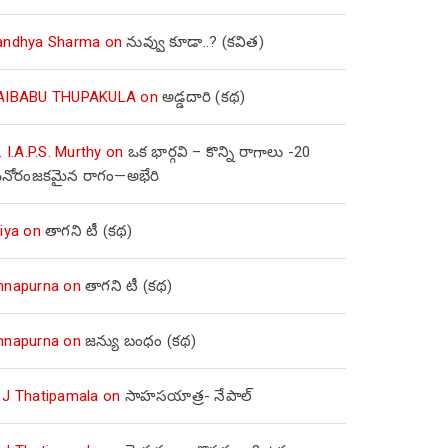
andhya Sharma
on
నువ్వు కూడా..? (కవిత)
AIBABU THUPAKULA
on
అడ్డదారి (కథ)
. I.A.P.S. Murthy
on
ఒక భార్గవి – కొన్ని రాగాలు -20
నోరంజకమైన రాగం—అభేరి
iya
on
తాగని టీ (కథ)
nnapurna
on
తాగని టీ (కథ)
nnapurna
on
జన్యు బంధం (కథ)
 J Thatipamala
on
సాహసయాత్ర- నేపాల్‌