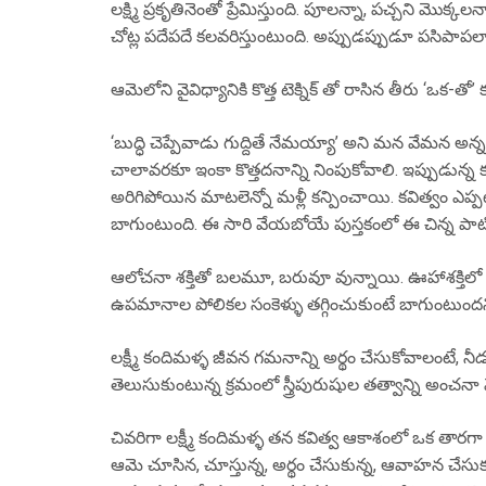
లక్ష్మి ప్రకృతినెంతో ప్రేమిస్తుంది. పూలన్నా, పచ్చని మొక
చోట్ల పదేపదే కలవరిస్తుంటుంది. అప్పుడప్పుడూ పసిపాపల
ఆమెలోని వైవిధ్యానికి కొత్త టెక్నిక్ తో రాసిన తీరు ‘ఒక
‘బుద్ధి చెప్పేవాడు గుద్దితే నేమయ్యా’ అని మన వేమన అన్నట
చాలావరకూ ఇంకా కొత్తదనాన్ని నింపుకోవాలి. ఇప్పుడున్న
అరిగిపోయిన మాటలెన్నో మళ్లీ కన్పించాయి. కవిత్వం ఎప్పటిక
బాగుంటుంది. ఈ సారి వేయబోయే పుస్తకంలో ఈ చిన్న పాటి జ
ఆలోచనా శక్తితో బలమూ, బరువూ వున్నాయి. ఊహాశక్తిల
ఉపమానాల పోలికల సంకెళ్ళు తగ్గించుకుంటే బాగుంటుందనిపి
లక్ష్మీ కందిమళ్ళ జీవన గమనాన్ని అర్థం చేసుకోవాలంటే, నీ
తెలుసుకుంటున్న క్రమంలో స్త్రీపురుషుల తత్వాన్ని అంచనా 
చివరిగా లక్ష్మీ కందిమళ్ళ తన కవిత్వ ఆకాశంలో ఒక తారగ
ఆమె చూసిన, చూస్తున్న, అర్థం చేసుకున్న, ఆవాహన చేసుక