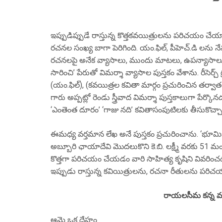
ఇప్పుడిప్పుడే రాస్తున్న కొత్తకవయిత్రులను పరిచయం చే
రచనల సంఖ్య బాగా పెరిగింది. యం.ఫిల్, పీహెచ్.డి లను నేన
రచనలపై అనేక వ్యాసాలు, ముందు మాటలు, ఉపన్యాసాలు ఇస్త
సారించి’ పేరుతో విమర్శా వ్యాసాల పుస్తకం వేశాను. రీసెర్
(యం.ఫిల్), (కవయిత్రల కవితా మార్గం ప్రచురించిన తర్వాత అవ
గారు అప్పట్లో రెండు స్త్రీవాద విమర్శా పుస్తకాలుగా పేర్కొనడం
‘ఎంతెంత దూరం’ ‘గాజు నది’ కవితాసంపుటిలకు తీసుకొచ్చ
ఈమధ్య వర్తమాన లేఖ అనే పుస్తకం ప్రచురించాను. ‘భూమిక’ (
అబ్బూరి ఛాయాదేవి మొదలుకొని కె.బి. లక్ష్మీ వరకు 51 మ
కొత్తగా పరిచయం చేయడం వారి సాహిత్య కృషిని వివరించడ
ఇప్పుడు రాస్తున్న కవియిత్రులను, రచనా రీతులను ప
రాయలసీమ కన్న మరో 
ఆమె ఒక దేహం