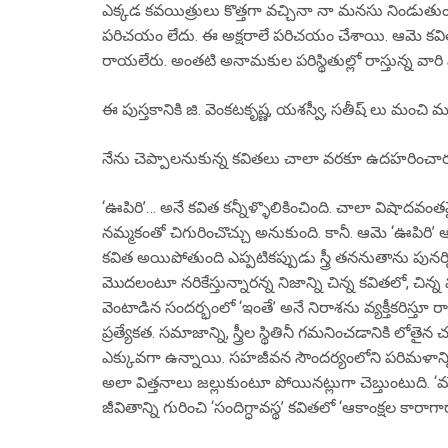
ఎక్కడ కవయిత్రులు కొత్తగా వచ్చినా నా మనసు నిండుతుంది.
పరిచయం లేదు. ఈ అక్షరాలే పరిచయం చేశాయి. ఆమె కవిత్వశక్త
రాయలేరు. అంతటి అనామకుల పరిస్థితుల్లో రాస్తున్న వారి 
ఈ పుస్తకానికి జి. వెంకటకృష్ణ, యశస్వీ, సతీష్ లు మ
నేను చెప్పాలనుకున్న కవితలు చాలా వరకూ ఉదహరించారు. అంద
‘ఊపిరి’… అనే కవిత కన్నీళ్ళొలికించింది. చాలా విషాదవంత
నమ్మకంతో చిగురించొచ్చు అనుకుంది. కానీ. ఆమె ‘ఊపిరి
కవిత అయిపోతుంది ఎప్పటికప్పుడు స్త్రీ తననుతాను పునర్ని
మొదలంటూ నరికేస్తున్నారన్న నిజాన్ని చిన్న కవితలో, చిన్న
వెంటాడిన సందర్భంలో ‘ఇంతే’ అనే నిరాశను వ్యక్తీకరిస్తూ 
ప్రత్యేకత. సమాజాన్ని, స్త్రీల స్థితినీ గమనించడానికి 
ఎక్కువగా ఉన్నాయి. సహజీవన సౌందర్యంలోని పరిమళాన్ని 
అలా విత్తనాలు జల్లుకుంటూ పోయినట్లుగా చెబ్తుంటుది. ‘మౌ
జీవితాన్ని గురించి ‘సందిగ్ధావస్థ’ కవితలో ‘ఆకాంక్షల క