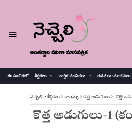
Skip
నెచ్చెలి
to
content
e
Toggle
menu
వనితా మాస పత్రిక
ఈ సంచికలో
శీర్షికలు
వార్షిక సంచికలు
రచనలు-సూచనలు
నెచ్చెలి
>
శీర్షికలు
>
కాలమ్స్
>
కొత్త అడుగులు
>
కొత్త అడు
కొత్త అడుగులు-1 (కంది