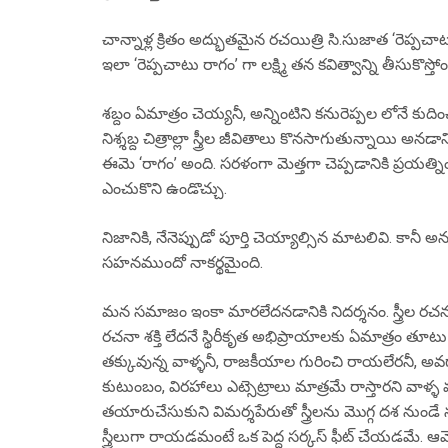
చాన్నాళ్ల క్రితం అద్భుతమైన రచయిత్రి సి.సుజాత ‘రెప్పచాటు 
ఇలా ‘రెప్పచాటు రాగం’ గా లక్ష్మి తన కవిత్వాన్ని తీసుకొస్తోం
శబ్దం ఏమాత్రం చెయ్యనీ, అన్నింటిని కనురెప్పల లోనే కుదిం
నిశ్శబ్ద చిత్రాల్లా స్త్రీల జీవితాలు కొనసాగుతున్నాయి అనడా
ఈమె ‘రాగం’ అంది. సరళంగా మెత్తగా చెప్పడానికి ప్రయత్నిం
ఎంచుకొని ఉండొచ్చు.
నిజానికి, నేనెప్పుడో పూర్తి చెయ్యాల్సిన మాటలివి. కా
సహనముందో నాకర్థమైంది.
మన సమాజం ఇంకా మారలేదనడానికి నిదర్శనం. స్త్రీల రచనలన
రచనా శక్తి లేదనే స్థిరీకృత అభిప్రాయాలకు ఏమాత్రం తూటు 
తక్కువున్న వాళ్ళనీ, రాజకీయాల గురించి రాయలేరనీ, అవగా
కుటుంబం, విరహాలు ఎట్సెట్రాలు మాత్రమే రాస్తారని వాళ్ళ వ
తయారుచేసుకుని విమర్శపేరుతో స్త్రీలను మొగ్గ దశ నుండే 
స్త్రీలుగా రాయడమంటే ఒక పెద్ద సర్కస్ ఫీట్ చేయడమే