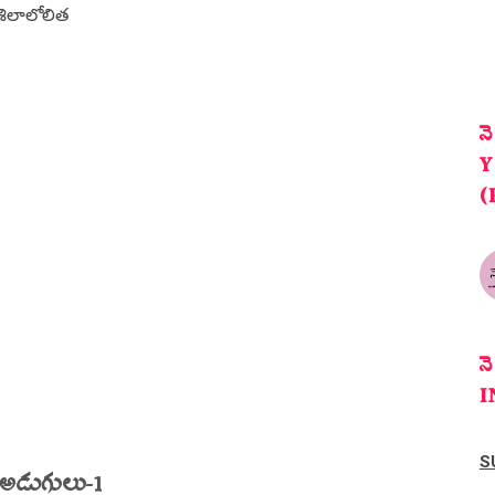
శిలాలోలిత
న
Y
(
న
I
S
త అడుగులు-1