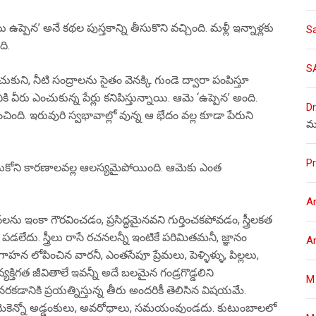
ఉప్పెన’ అనే కథల పుస్తకాన్ని తీసుకొని వచ్చింది. మళ్లీ ఇన్నాళ్లకు
S
ది.
S
చుకుని, నీటి సంద్రాలను సైతం వెనక్కి గుండె ద్వారా పంపిస్తూ
నికి వీరు ఎంచుకున్న పేర్లు కనిపిస్తున్నాయి. ఆమె ‘ఉప్పెన’ అంది.
Dr
చింది. ఇరువురి స్వభావాల్లో వున్న ఆ భేదం వల్ల కూడా పేరుని
మ
Pr
నీ అనుకోని కారణాలవల్ల ఆలస్యమైపోయింది. ఆమెకు ఎంత
A
ు ఇంకా గౌరవించడం, ప్రసిద్ధమైనవని గుర్తించకపోవడం, స్త్రీలకత
పడలేదు. స్త్రీలు రాసే రచనలన్నీ ఇంటికే పరిమితమనీ, జ్ఞానం
A
హన లోపించిన వారనీ, ఎంతసేపూ ప్రేమలు, పెళ్ళిళ్ళు, పిల్లలు,
్యక్తిగత జీవితాలే ఇవన్నీ అదే బలమైన గండ్రగొడ్డలిని
M
నరకడానికి ప్రయత్నిస్తున్న తీరు అందరికీ తెలిసిన విషయమే.
. ఆమెకెన్నో అడ్డంకులు, అవరోధాలు, సమయంవుండదు. కుటుంబాలలో