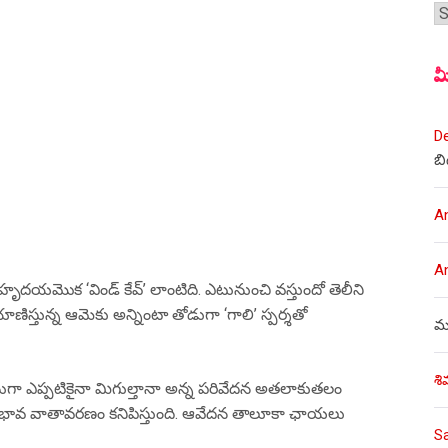
శీర
మ
D
బి
A
A
దయమొక ‘విండ్ కేవ్’ లాంటిది. ఎటునుంచి వస్తుందో తెలీని
ణిస్తున్న ఆమెకు అన్నింటా తోడుగా ‘గాలి’ స్పర్శతో
ము
శి
ేనుగా ఎప్పటికైనా మిగుల్తానా అన్న పరివేదన అతలాకుతలం
కున్న భావ వాతావరణం కనిపిస్తుంది. ఆవేదన తాలూకా ఛాయలు
S