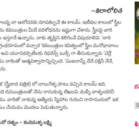
–
శిలాలోలిత
యాలన్న నా ఆలోచనకు రూపకల్పనే ఈ కాలమ్. ఇటీవల కాలంలో స్త్రీల
ు కవయిత్రుల మీదే పరిశోధనను ఇష్టంగా చేశాను. స్త్రీలపై వారి
ూనే ఉన్నాను. నాకు తృప్తిని కలిగించే విషయాలివి. ‘నారి
చ్ గ్రంధరూపంలో వచ్చాక ‘కవయిత్రుల కవిత్వంలో స్త్రీల మనోభావాలు
ి యూనివర్సిటీలకు రిఫరెన్స్ బుక్స్ గా తీసుకున్నారు ‘చెర్రీ’
 నాకెంతో ఆత్మవిశ్వాసాన్నిచ్చింది. ‘పంజరాన్నీ నేనే పక్షినీ నేనే,
ాను.
స్త్రీవాద పత్రిక) లో నాలుగేళ్ళ పాటు వచ్చిన కాలమ్ ఇది.
గ
ంది రచయిత్రులతో నేను రాసుకున్న లేఖలవి. మళ్ళీ వాళ్ళందరినీ
ం. వారితో నాకున్న ఆత్మీయ స్నేహాల గురించి రాసానందులో. ఇక
గ
రిచయం చేయడం మొదలు పెడుతున్నాను.
స
రత్నం – కందిమళ్ళ లక్ష్మి
శీ