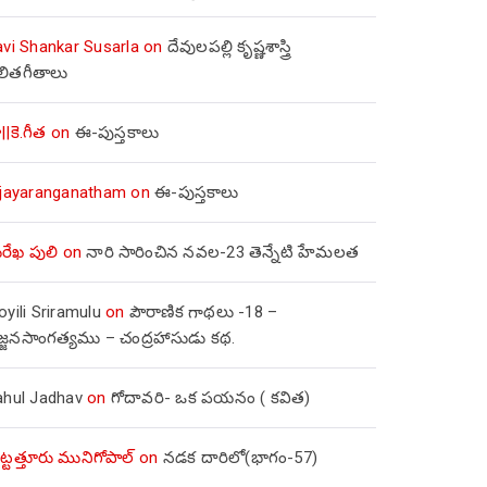
avi Shankar Susarla
on
దేవులపల్లి కృష్ణశాస్త్రి
లితగీతాలు
||కె.గీత
on
ఈ-పుస్తకాలు
ijayaranganatham
on
ఈ-పుస్తకాలు
రేఖ పులి
on
నారి సారించిన నవల-23 తెన్నేటి హేమలత
yili Sriramulu
on
పౌరాణిక గాథలు -18 –
జ్జనసాంగత్యము – చంద్రహాసుడు కథ.
ahul Jadhav
on
గోదావరి- ఒక పయనం ( కవిత)
ిట్టత్తూరు మునిగోపాల్
on
నడక దారిలో(భాగం-57)