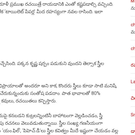
M
ళీ ప్రముఖ రచయిత్రే రాయడానికి ఎంతో కష్టపడాల్సి వచ్చింది.
న
ేక ‘టాయిలెట్ పేపర్ల’ మీద రహస్యంగా నవల రాసింది. ఇలా
c
మ
c
్చేసింది. పక్కన కృష్ణ షర్పం పడుకుని వుందని తెల్సాక స్త్రీల
ర
L
రాయాలతో అందరూ అని కాక, కొందరు స్త్రీలు కూడా సాటి మనిషే,
స్థితికి చేరుకున్నందుకు సంతోష పడదాం. పాత భావాలతో 80%
చి
వులు, రచయితలు కన్పిస్తారు.
Sr
తమపై కనబడని కుట్రలన్నింటినీ బాహాటంగా వెల్లడించడం, స్త్రీ
లపు రచనలు వెలువడుతున్నాయి. స్త్రీల సంఖ్య గణనీయంగా
ు ‘యం.ఫిల్’, ‘పిహెచ్.డీ’లు స్త్రీల కవిత్వం మీదే ఇష్టంగా చేయడం వల్ల
డా