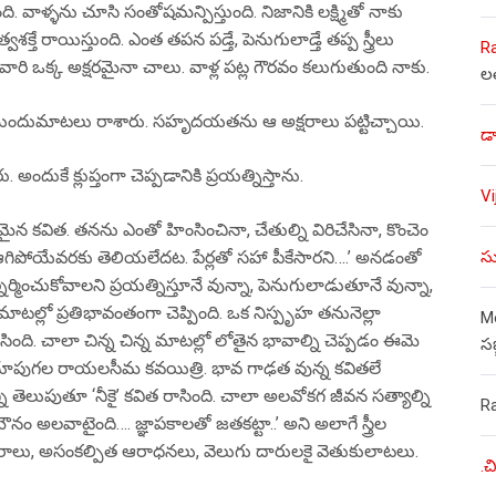
 వాళ్ళను చూసి సంతోషమన్పిస్తుంది. నిజానికి లక్ష్మితో నాకు
ే రాయిస్తుంది. ఎంత తపన పడ్తే, పెనుగులాడ్తే తప్ప స్త్రీలు
R
వారి ఒక్క అక్షరమైనా చాలు. వాళ్ల పట్ల గౌరవం కలుగుతుంది నాకు.
ల
ంచి ముందుమాటలు రాశారు. సహృదయతను ఆ అక్షరాలు పట్టిచ్చాయి.
డా
ుకే క్లుప్తంగా చెప్పడానికి ప్రయత్నిస్తాను.
V
మైన కవిత. తనను ఎంతో హింసించినా, చేతుల్ని విరిచేసినా, కొంచెం
సు
’ ఆగిపోయేవరకు తెలియలేదట. పేర్లతో సహా పీకేసారని….’ అనడంతో
ర్మించుకోవాలని ప్రయత్నిస్తూనే వున్నా, పెనుగులాడుతూనే వున్నా,
 మాటల్లో ప్రతిభావంతంగా చెప్పింది. ఒక నిస్పృహ తనునెల్లా
Mo
రాసింది. చాలా చిన్న చిన్న మాటల్లో లోతైన భావాల్ని చెప్పడం ఈమె
స
లోతైన చూపుగల రాయలసీమ కవయిత్రి. భావ గాఢత వున్న కవితలే
తెలుపుతూ ‘నీకై’ కవిత రాసింది. చాలా అలవోకగ జీవన సత్యాల్ని
R
నం అలవాటైంది…. జ్ఞాపకాలతో జతకట్టా..’ అని అలాగే స్త్రీల
ారాగారాలు, అసంకల్పిత ఆరాధనలు, వెలుగు దారులకై వెతుకులాటలు.
.చ