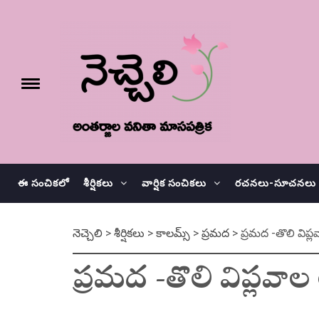
Skip
నెచ్చెలి
to
content
e
Toggle
menu
వనితా మాస పత్రిక
ఈ సంచికలో
శీర్షికలు
వార్షిక సంచికలు
రచనలు-సూచనలు
నెచ్చెలి
>
శీర్షికలు
>
కాలమ్స్
>
ప్రమద
>
ప్రమద -తొలి విప్
ప్రమద -తొలి విప్లవాల