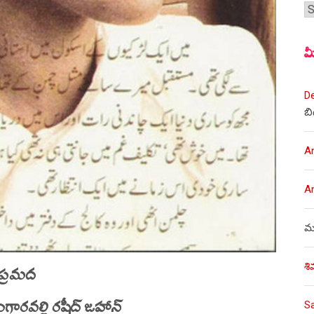
శీర
మ
D
బి
A
A
ము
ప్రమద
శి
ంగారవల్లి రషీద్ జహాన్
S