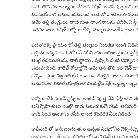
ఆమె తొలి విద్యాభ్యాసం చేసింది. రషీద్ జహాన్ పుట్టుకకి వా
విడదీయరాని అనుబందముంది. ఆమెతో బాటే ఆ పాఠశాల కూడ
ఆమె తల్లి తండ్రులు. నాటి మత ఛాందసాలను ఎదిరించి స్త్రీ విద
చదివించారు. రషీద్ లక్నో కాలేజ్కి వెళ్ళాక ముందే పర్దాన
పదహారేళ్ళ ప్రాయం లో తల్లి తండ్రుల సంరక్షణ నుండి విడివడ
వెళ్లింది. ఇక్కడ ఆమెలోని మేధో వికాసం ఆరంభమైంది. సైన్స్ విద్
ఆంగ్ల రచయితలను, టాల్ స్టాయ్ , పుష్కిన్ వంటి ప్రఖ్
చదువుకుంది. కాలేజ్ రోజుల్లోనే ఆమె తన తొలి కథ ‘వెన్ టాం
వెళ్ళినా క్షణం విశ్రాంతి లేకుండా తన తండ్రికి చాలా ప
ఆనందంతో విహార యాత్రలతో విలసిల్లేది షేక్ అబ్దుల్లా ఇల్లు.
లక్నో కాలేజ్ నుండి సైన్స్ లో ఇంటర్ పూర్తి చేసి ఢిల్లీ లోని 
అని స్నేహితులు ఇంట్లో వారు పిలుచుకునే రషీద్. ఆలీఘర్ లో
అభ్యసించే అవకాశం రషీద్ లాంటి కొందరికే వీలుపడింది.
అలీఘర్ తో అనుబంధం తను ఉన్నత విద్యకోసం వెళ్ళినప్పటి
కాదు ఆ స్కూల్ ఆమె జీవితం లో ఒక విడదీయరాని బంధం 