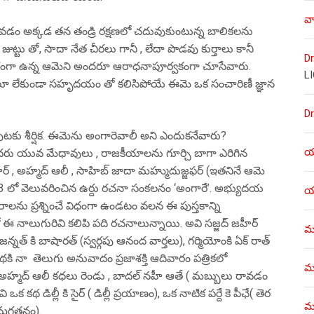
వా
వడం అక్కడ తన తండ్రి రక్షణలో చదువుకుంటున్న బాలికలను
ట్టు తో, సాదా నేత చీరలు గానీ , లేదా పొడవు కుర్తాలు కానీ
Dr
ంబరంగా ఉన్న ఆమెని అందరూ ఆరాధనాపూర్వకంగా చూసేవారు.
L
ూ లేకుండా సహృదయం తో కలిసిపోయే ఈమె ఒక సంచారిణీ జ్ఞాన
Dr
ుటకు శీర్షిక. ఈమెను అంగారెవాలీ అని ఎందుకనేవారు?
యశ
ొందరు యువ మేధావులు , రాజకీయాలను గూర్చి బాగా ఎరిగిన
ర్ , అహ్మద్ ఆలీ , సాహిబ్ జాదా మహ్ముదుజ్జఫర్ (ఇతనినే ఆమె
3 లో వెలువరించిన ఉర్దు రచనా సంకలనం ‘అంగారే’. అభ్యుదయ
యశ
ు ప్రశ్నించే విధంగా ఉండటం వలన ఈ పుస్తకాన్ని
ో ఈ నాలుగురివి కలిపి పది రచనాలున్నాయి. అవి సజ్జద్ జహీర్
ము
నత్ కి బాషారత్ (స్వర్గపు ఆనంద వార్తలు), గర్మియోంకి ఏక్ రాత్
కథకి నా తెలుగు అనువాదం ప్రజాశక్తి ఆదివారం పత్రికలో
ము
), అహ్మద్ ఆలీ కధలు రెండు , బాదల్ నహీ ఆతే ( మబ్బులు రావడం
ఒక కథ డిల్లీ కి సైర్ ( డిల్లీ ప్రయాణం), ఒక నాటిక పర్దే కె పీఛే( తెర
మళ
( మగతనం).