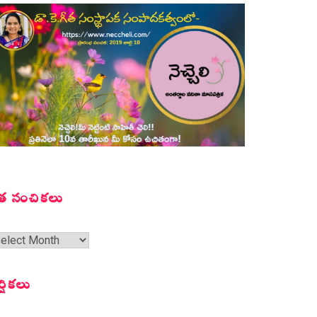
త సంచికలు
త
ంచికలు
ర్షికలు