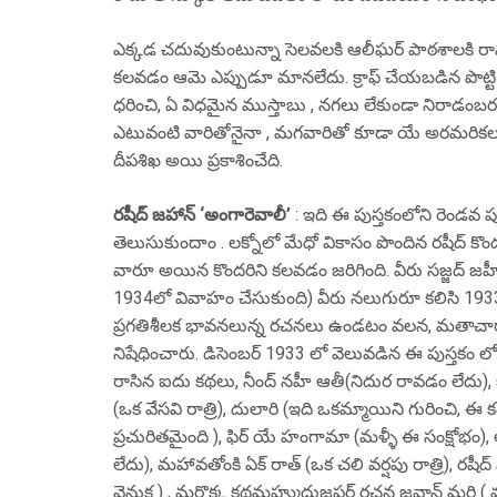
ఎక్కడ చదువుకుంటున్నా సెలవలకి ఆలీఘర్ పాఠశాలకి రా
కలవడం ఆమె ఎప్పుడూ మానలేదు. క్రాఫ్ చేయబడిన పొట్టి జు
ధరించి, ఏ విధమైన ముస్తాబు , నగలు లేకుండా నిరాడ
ఎటువంటి వారితోనైనా , మగవారితో కూడా యే అరమరికల
దీపశిఖ అయి ప్రకాశించేది.
రషీద్ జహాన్ ‘అంగారెవాలీ’
: ఇది ఈ పుస్తకంలోని రెండవ ప
తెలుసుకుందాం . లక్నోలో మేధో వికాసం పొందిన రషీద్ క
వారూ అయిన కొందరిని కలవడం జరిగింది. వీరు సజ్జద్ జహీ
1934లో వివాహం చేసుకుంది) వీరు నలుగురూ కలిసి 193
ప్రగతిశీలక భావనలున్న రచనలు ఉండటం వలన, మతాచారాలన
నిషేధించారు. డిసెంబర్ 1933 లో వెలువడిన ఈ పుస్తకం ల
రాసిన ఐదు కథలు, నీంద్ నహీ ఆతీ(నిదుర రావడం లేదు), జన్
(ఒక వేసవి రాత్రి), దులారి (ఇది ఒకమ్మాయిని గురించి, ఈ 
ప్రచురితమైంది ), ఫిర్ యే హంగామా (మళ్ళీ ఈ సంక్షోభం
లేదు), మహావతోంకి ఏక్ రాత్ (ఒక చలి వర్షపు రాత్రి), రషీద్ వి 
వెనుక ) , మరొక్క కథమహ్ముదుజ్జఫర్ రచన జవాన్ మర్ది 