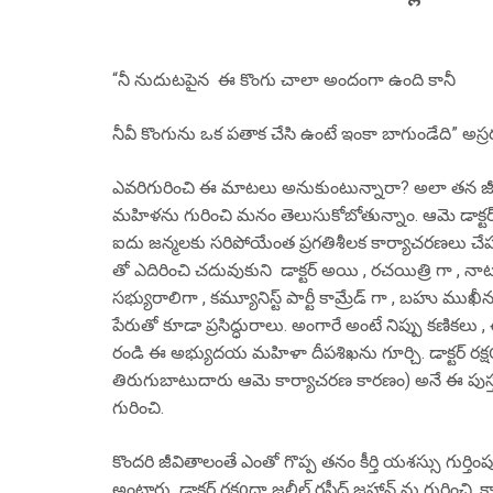
“నీ నుదుటపైన ఈ కొంగు చాలా అందంగా ఉంది కానీ
నీవీ కొంగును ఒక పతాక చేసి ఉంటే ఇంకా బాగుండేది” అస
ఎవరిగురించి ఈ మాటలు అనుకుంటున్నారా? అలా తన జీవ
మహిళను గురించి మనం తెలుసుకోబోతున్నాం. ఆమె డాక్టర్ 
ఐదు జన్మలకు సరిపోయేంత ప్రగతిశీలక కార్యాచరణలు చేపట్
తో ఎదిరించి చదువుకుని డాక్టర్ అయి , రచయిత్రి గా ,
సభ్యురాలిగా , కమ్యూనిస్ట్ పార్టీ కామ్రేడ్ గా , బహు ముఖ
పేరుతో కూడా ప్రసిద్ధురాలు. అంగారే అంటే నిప్పు కణి
రండి ఈ అభ్యుదయ మహిళా దీపశిఖను గూర్చి. డాక్టర్ రక్ష
తిరుగుబాటుదారు ఆమె కార్యాచరణ కారణం) అనే ఈ పుస్త
గురించి.
కొందరి జీవితాలంతే ఎంతో గొప్ప తనం కీర్తి యశస్సు గుర్
అంటారు డాక్టర్ రక్షoదా జలీల్ రషీద్ జహాన్ ను గురించి.