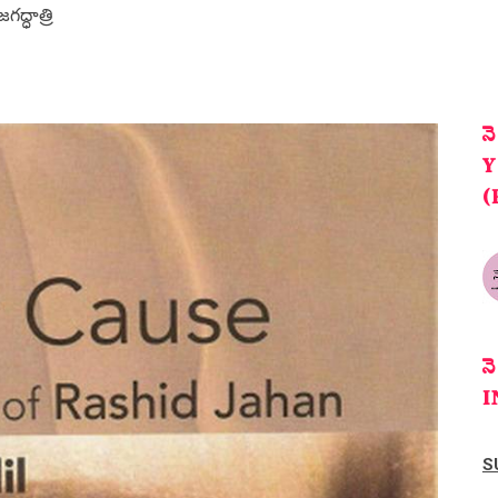
జగద్ధాత్రి
న
Y
(
న
I
S