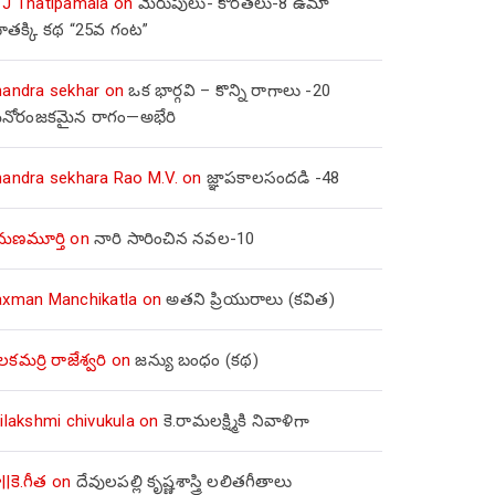
 J Thatipamala
on
మెరుపులు- కొరతలు-8 ఉమా
ూతక్కి కథ “25వ గంట”
handra sekhar
on
ఒక భార్గవి – కొన్ని రాగాలు -20
నోరంజకమైన రాగం—అభేరి
handra sekhara Rao M.V.
on
జ్ఞాపకాలసందడి -48
మణమూర్తి
on
నారి సారించిన నవల-10
axman Manchikatla
on
అతని ప్రియురాలు (కవిత)
లకమర్రి రాజేశ్వరి
on
జన్యు బంధం (కథ)
ilakshmi chivukula
on
కె.రామలక్ష్మికి నివాళిగా
||కె.గీత
on
దేవులపల్లి కృష్ణశాస్త్రి లలితగీతాలు