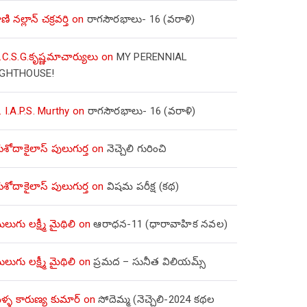
ణి నల్లాన్ చక్రవర్తి
on
రాగసౌరభాలు- 16 (వరాళి)
.C.S.G.కృష్ణమాచార్యులు
on
MY PERENNIAL
IGHTHOUSE!
. I.A.P.S. Murthy
on
రాగసౌరభాలు- 16 (వరాళి)
ోదాకైలాస్ పులుగుర్త
on
నెచ్చెలి గురించి
ోదాకైలాస్ పులుగుర్త
on
విషమ పరీక్ష (క‌థ‌)
లుగు లక్ష్మీ మైథిలి
on
ఆరాధన-11 (ధారావాహిక నవల)
లుగు లక్ష్మీ మైథిలి
on
ప్రమద – సునీత విలియమ్స్
్ళ కారుణ్య కుమార్
on
సోదెమ్మ (నెచ్చెలి-2024 కథల