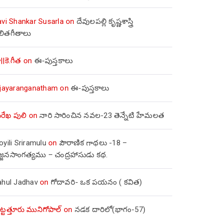
avi Shankar Susarla
on
దేవులపల్లి కృష్ణశాస్త్రి
లితగీతాలు
||కె.గీత
on
ఈ-పుస్తకాలు
ijayaranganatham
on
ఈ-పుస్తకాలు
రేఖ పులి
on
నారి సారించిన నవల-23 తెన్నేటి హేమలత
yili Sriramulu
on
పౌరాణిక గాథలు -18 –
జ్జనసాంగత్యము – చంద్రహాసుడు కథ.
ahul Jadhav
on
గోదావరి- ఒక పయనం ( కవిత)
ిట్టత్తూరు మునిగోపాల్
on
నడక దారిలో(భాగం-57)