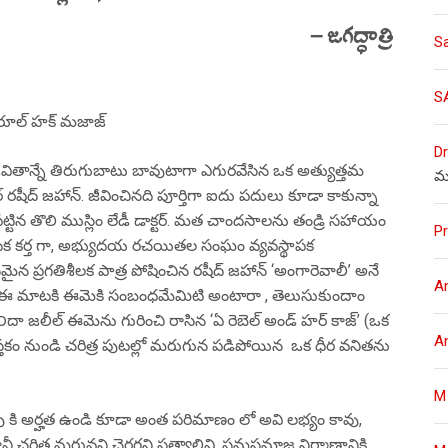
– జగద్ధాత్రి
S
S
్రరూల్ హక్ మజాజ్
Dr
ితాన్నే తిరుగుబాటు బావుటాగా ఎగురవేసిన ఒక అత్యుత్తమ
మ
రషీద్ జహాన్. జీవించినది పూర్తిగా ఐదు పదులు కూడా కాకున్నా
టిన తొలి ముస్లిం లేడీ డాక్టర్. మత చాందసాలను తండ్రి సహాయం
Pr
 నాటక కర్త గా, అభ్యుదయ రచయితల సంఘం వ్యవస్థాపక
ీనమైన ప్రగతిశీలక పాత్ర పోషించిన రషీద్ జహాన్ ‘అంగారెవాలీ’ అనే
A
కలు , ఈ మాటకి ఈమెకి సంబంధమేమిటి అంటారా , తెలుసుకుందాం
౦దా జలీల్ ఈమెను గురించి రాసిన ‘ఏ రెబెల్ అండ్ హర్ కాజ్’ (ఒక
A
కం నుండి చరిత్ర పుటల్లో మరుగున పడిపోయిన ఒక ధీర వనితను
M
తింపు కి అర్హత ఉండి కూడా అంత పరిమాణం లో అవి లభ్యం కావు,
 కానీ చరిత్ర మరువని చెరగని సత్యాలివి. సమసమాజ నిర్మాణానికి