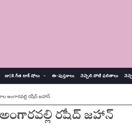
డా||కె.గీత టాక్ షోలు
ఈ-పుస్తకాలు
నెచ్చెలి పోటీ ఫలితాలు
నెచ్
లవాల అంగారవల్లి రషీద్ జహాన్
 అంగారవల్లి రషీద్ జహాన్