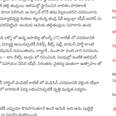
రి తల్లి తండ్రులు ఆలిఘర్లో స్థాపించిన బాలికల పాఠశాలకి
R
ా పెరిగింది. ఆ స్కూల్ లోనే తమ పిల్లలందరిని చదివించారు
ల
్యాభివృద్ధి కంకణం కట్టుకున్న తండ్రి షేక్ అబ్దుల్లా రషీద్ జహాన్ ను
ు వదిలిపెట్టింది. అందుకు ఆమెకు తల్లితండ్రుల సహకారం ఉంది.
డా
ి లక్నో లో ఉన్న ఇసాబెల్ల తోబర్న్ (IT) కాలేజ్ లో చదవడానికి
యార్ధి అయినప్పటికీ డికెన్స్, కీట్స్, షెల్లీ, థామస్ హార్డీ లాంటి
V
యాత రషియన్ రచయితలను, బాల్జాక్ , ముపాసా వంటి వారి రచనలను
 – టాం బీట్స్’ ఆంగ్లం లో రచించింది. సెలవుల్లో ఇంటికి ఆలిఘర్
సు
నులలో సహాయం చేసేది రషీద్. నిరంతరం చైతన్య వంతంగా ఉత్సాహం తో
Mo
స
లేడీ హార్డింగ్ మెడికల్ కాలేజ్ లో మెడిసిన్ చదవడానికి వెళ్లింది రషీదా
 బాలికలకి విద్య లభించినప్పటికీ వృత్తి వున్నత విద్యను
R
కీ ఎప్పుడూ కొనసాగుతూనే ఉంది ఆమెకి. అది ఆమె పుట్టిల్లే
.చ
గా పెనవేసుకుపోయింది.