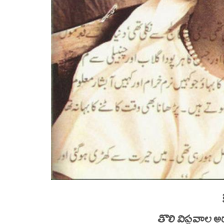
తొలి విప్లవాల అ