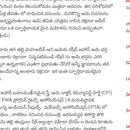
M
ని గురించి మనం తెలుసుకోవడం ఎంతైనా అవసరం. తన పరిశోధనలో
న
ళ్ల జీవితం లో సాధించిన పనులను , మరికొన్ని ఆమె రచనలను
 అదృష్టవంతురాలు ఆమె జీవిత చరిత్రను రాసిన రక్షoదా జలీల్
c
ూ ఒక స్ఫూర్తిదాయక మైన మహిళను గురించి అద్భుతంగా
మ
రుడు).
c
రు తన తల్లి మెహజబీన్ అని ఆమెకు రషీద్ జహాన్ ఆమె భర్త
రు రక్షాందా. చిన్నపటినుండి రషీద్ ను ఆమె భర్తను ఎరిగి
ర
ఉన్నవారిని ఎంతగా ప్రభావితం చేసేదో అన్నీ జ్ణాపకాలను తన
 ఉండేదాన్ని అంటారు రక్ష౦దా. ఇక ఇంత స్ఫూర్తిదాయకమైన
 .
L
 జహాన్ బహుముఖీనమైన స్త్రీ. ఆమె డాక్టర్, కమ్యూనిస్ట్ పార్టీ (CPI)
చి
్రోగ్రెసివ్ రైటర్స్ అసోసియేషన్ ) కి వయవస్థాపక
్న ఇండియన్ పీపుల్స్ థియేటర్స్ అసోసియేషన్ (IPTA) లో
Sr
థలు , నాటికలు రచించిన రచయిత్రి. ఇరవయ్యవ శతాబ్ది తొలి
ఆమె తల్లి తండ్రులు షేక్ అబ్దుల్లా, వహీదా బేగమ్ ల రెండవ కూతురు.
డా
నారు. తన తండ్రి తల్లి కలిసి స్థాపించిన బాలికల పాఠశాలలోనే