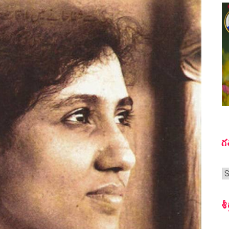
గ
గ
స
శీ