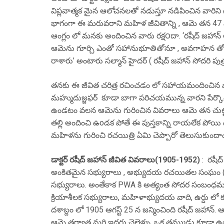
విప్లవాత్మక మైన ఆలోచనలతో నడుస్తూ నడిపించిన వారి
భాగంగా ఈ మరువరాని మహిళ జీవితాన్ని , ఆమె తన 47 ఏ
ఆంగ్లం లో మనకు అందించిన వారు రక్ష౦దా. ‘రషీద్ జహాన్
ఆమెను గూర్చి ఎంతో సహానుభూతితోనూ , అవగాహన తోన
రాశారు’ అంటారు సల్మాన్ హైదర్ ( రషీద్ జహాన్ సోదరి పుత్
తనకు ఈ జీవిత చరిత్ర రచించడం లో సహాయమందించిన వా
మహ్ముదుజ్జఫర్ కూడా బాగా పరిచయమున్న వారని పేర్కొంటా
ఉండటం వలన ఆమెను గురించిన వివరాలు ఆమె తన చుట్టూ 
తల్లి అందించి ఉoడక పోతే ఈ పుస్తకాన్ని రాయలేక పోయి
మహిళను గురించి రచయిత్రి ఏమి చెప్పారో తెలుసుకుందాం
డాక్టర్ రషీద్ జహాన్ జీవిత వివరాలు(1905-1952)
: రషీద్
అంకితమైన సభ్యురాలు , అభ్యుదయ రచయితల సంఘం ( PWA ప
సభ్యురాలు. అంతేకాక PWA కి అత్యంత సోదర సంబంధమున
క్రియాశీలక సభ్యురాలు, మహిళాభ్యుదయ వాది, ఉర్దు లో క
దశాబ్దం లో 1905 ఆగస్ట్ 25 న జన్మించింది రషీద్ జహాన్. 
ఆమె తర్వాత మరి ఇద్దరు చెల్లెళ్ళు, ఒక తమ్ముడు కూడా ఉన్