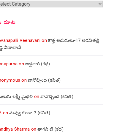
్షికలు
ీ మాట
evanapalli Veenavani
on
కొత్త అడుగులు-17 అడవితల్లి
డ్డ వీణావాణి
nnapurna
on
అడ్డదారి (కథ)
nonymous
on
వానొచ్చింది (కవిత)
లుగు లక్ష్మీ మైథిలి
on
వానొచ్చింది (కవిత)
వ
on
నువ్వు కూడా..? (కవిత)
andhya Sharma
on
తాగని టీ (కథ)