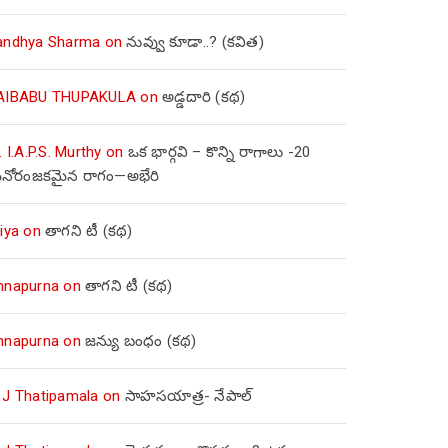
andhya Sharma
on
నువ్వు కూడా..? (కవిత)
AIBABU THUPAKULA
on
అడ్డదారి (కథ)
. I.A.P.S. Murthy
on
ఒక భార్గవి – కొన్ని రాగాలు -20
నోరంజకమైన రాగం—అభేరి
iya
on
తాగని టీ (కథ)
nnapurna
on
తాగని టీ (కథ)
nnapurna
on
జన్యు బంధం (కథ)
 J Thatipamala
on
సాహసయాత్ర- నేపాల్‌