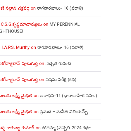
ణి నల్లాన్ చక్రవర్తి
on
రాగసౌరభాలు- 16 (వరాళి)
.C.S.G.కృష్ణమాచార్యులు
on
MY PERENNIAL
IGHTHOUSE!
. I.A.P.S. Murthy
on
రాగసౌరభాలు- 16 (వరాళి)
ోదాకైలాస్ పులుగుర్త
on
నెచ్చెలి గురించి
ోదాకైలాస్ పులుగుర్త
on
విషమ పరీక్ష (క‌థ‌)
లుగు లక్ష్మీ మైథిలి
on
ఆరాధన-11 (ధారావాహిక నవల)
లుగు లక్ష్మీ మైథిలి
on
ప్రమద – సునీత విలియమ్స్
్ళ కారుణ్య కుమార్
on
సోదెమ్మ (నెచ్చెలి-2024 కథల