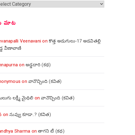
్షికలు
ీ మాట
evanapalli Veenavani
on
కొత్త అడుగులు-17 అడవితల్లి
డ్డ వీణావాణి
nnapurna
on
అడ్డదారి (కథ)
nonymous
on
వానొచ్చింది (కవిత)
లుగు లక్ష్మీ మైథిలి
on
వానొచ్చింది (కవిత)
వ
on
నువ్వు కూడా..? (కవిత)
andhya Sharma
on
తాగని టీ (కథ)