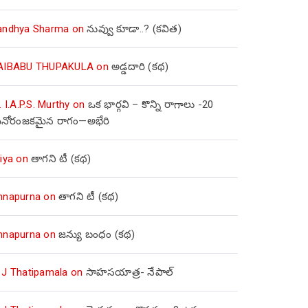
andhya Sharma
on
నువ్వు కూడా..? (కవిత)
AIBABU THUPAKULA
on
అడ్డదారి (కథ)
. I.A.P.S. Murthy
on
ఒక భార్గవి – కొన్ని రాగాలు -20
నోరంజకమైన రాగం—అభేరి
iya
on
తాగని టీ (కథ)
nnapurna
on
తాగని టీ (కథ)
nnapurna
on
జన్యు బంధం (కథ)
 J Thatipamala
on
సాహసయాత్ర- నేపాల్‌