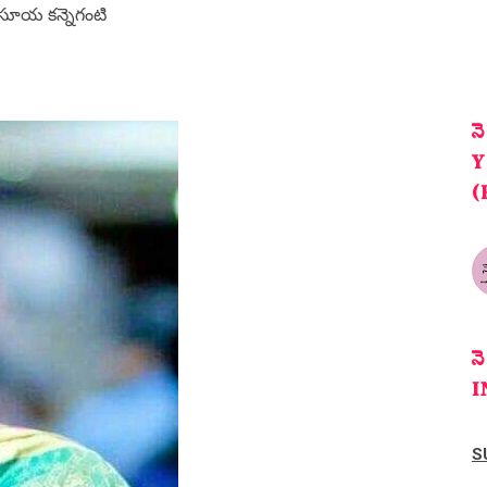
ూయ కన్నెగంటి
న
Y
(
న
I
S