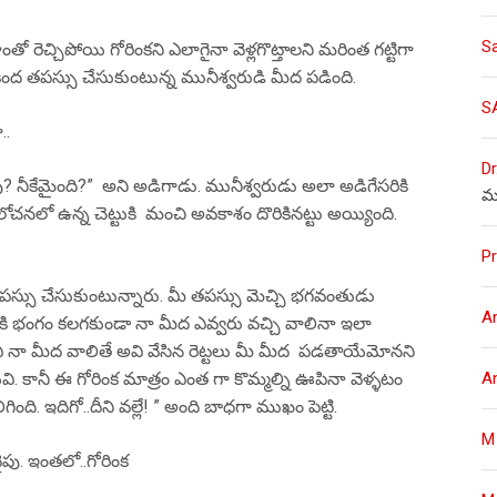
S
ో రెచ్చిపోయి గోరింకని ఎలాగైనా వెళ్లగొట్తాలని మరింత గట్టిగా
ంద తపస్సు చేసుకుంటున్న మునీశ్వరుడి మీద పడింది.
S
..
Dr
 నీకేమైంది?” అని అడిగాడు. మునీశ్వరుడు అలా అడిగేసరికి
మ
లోచనలో ఉన్న చెట్టుకి మంచి అవకాశం దొరికినట్టు అయ్యింది.
Pr
పస్సు చేసుకుంటున్నారు. మీ తపస్సు మెచ్చి భగవంతుడు
A
్సుకి భంగం కలగకుండా నా మీద ఎవ్వరు వచ్చి వాలినా ఇలా
ా అవి నా మీద వాలితే అవి వేసిన రెట్టలు మీ మీద పడతాయేమోనని
A
ేవి. కానీ ఈ గోరింక మాత్రం ఎంత గా కొమ్మల్ని ఊపినా వెళ్ళటం
ి. ఇదిగో..దీని వల్లే! ” అంది బాధగా ముఖం పెట్టి.
M
పు. ఇంతలో..గోరింక