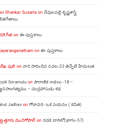
avi Shankar Susarla
on
దేవులపల్లి కృష్ణశాస్త్రి
లితగీతాలు
||కె.గీత
on
ఈ-పుస్తకాలు
ijayaranganatham
on
ఈ-పుస్తకాలు
రేఖ పులి
on
నారి సారించిన నవల-23 తెన్నేటి హేమలత
yili Sriramulu
on
పౌరాణిక గాథలు -18 –
జ్జనసాంగత్యము – చంద్రహాసుడు కథ.
ahul Jadhav
on
గోదావరి- ఒక పయనం ( కవిత)
ిట్టత్తూరు మునిగోపాల్
on
నడక దారిలో(భాగం-57)