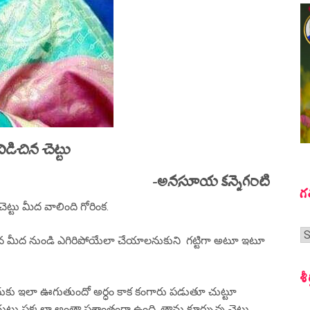
విడిచిన చెట్టు
-అనసూయ కన్నెగంటి
గ
టు మీద వాలింది గోరింక.
గ
నా తన మీద నుండి ఎగిరిపోయేలా చేయాలనుకుని గట్టిగా అటూ ఇటూ
స
శీ
ఎందుకు ఇలా ఊగుతుందో అర్ధం కాక కంగారు పడుతూ చుట్టూ
ు పక్కలా అంతా ప్రశాంతంగా ఉంది. తాను కూర్చున్న చెట్టు