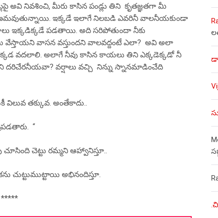
లపై అవి నివశించి, మీరు కాసిన పండ్లు తిని కృతజ్ఞతగా మీ
కు కారణమవుతున్నాయి. ఇక్కడే ఇలాగే నిలబడి ఎవరినీ వాలనీయకుండా
R
్తనాలు ఇక్కడిక్కడే పడతాయి. అది సరిపోతుందా నీకు
ల
టలు వేస్తాయని వాసన వస్తుందని వాలవద్దంటే ఎలా? అవి అలా
రా ఇక్కడ వదలాలి. అలాగే నీవు కాసిన కాయలు తిని ఎక్కడెక్కడో నీ
డా
ిని దరిచేరనీయవా? వర్షాలు వచ్చి నిన్ను స్నానమాడించేది
V
 విలువ తక్కువ. అంతేకాదు..
సు
పడతారు. “
Mo
ూసింది చెట్టు రమ్మని ఆహ్వానిస్తూ..
స
ను చుట్టుముట్టాయి అభినందిస్తూ.
R
***
.చ