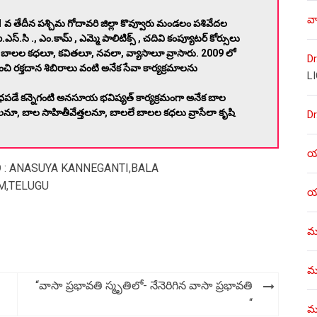
వా
వ తేదీన పశ్చిమ గోదావరి జిల్లా కొవ్వూరు మండలం పశివేదల
.ఎస్.సి ., ఎం.కామ్ , ఎమ్మె పాలిటిక్స్ , చదివి కంప్యూటర్ కోర్సులు
, బాలల కధలూ, కవితలూ, నవలా, వ్యాసాలూ వ్రాసారు. 2009 లో
Dr
ంచి రక్తదాన శిబిరాలు వంటి అనేక సేవా కార్యక్రమాలను
L
పడే కన్నెగంటి అనసూయ భవిష్యత్ కార్యక్రమంగా అనేక బాల
లనూ, బాల సాహితీవేత్తలనూ, బాలలే బాలల కధలు వ్రాసేలా కృషి
Dr
యశ
 :
ANASUYA KANNEGANTI
,
BALA
M
,
TELUGU
యశ
ము
ము
“వాసా ప్రభావతి స్మృతిలో- నేనెరిగిన వాసా ప్రభావతి
“
మళ