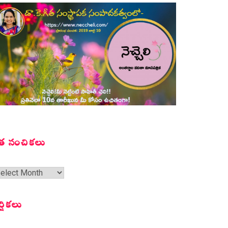
త సంచికలు
త
ంచికలు
ర్షికలు