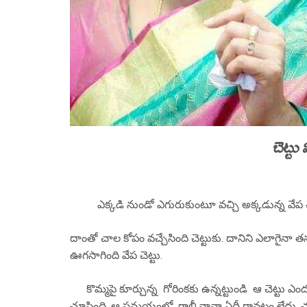
బెట్టు 
ఎక్కడి నుండో ఎగురుకుంటూ వచ్చి అక్కడున్న వేప చెట్
దాంతో చాల కోపం వచ్చేసింది చెట్టుకు. దానిని ఎలాగై
ఊగసాగింది వేప చెట్టు.
కొమ్మపై కూర్చున్న గోరింకకు ఉన్నట్టుండి ఆ చెట్టు 
చూసింది. ఆ సమయంలో గాలీ,వానా ఏదీ రావటం లేదు. చుట్ట