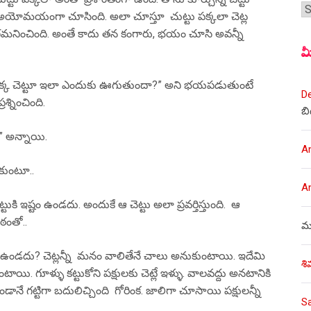
శీర
 అయోమయంగా చూసింది. అలా చూస్తూ చుట్టు పక్కలా చెట్ల
 గమనించింది. అంతే కాదు తన కంగారు, భయం చూసి అవన్నీ
మ
 ఒక్క చెట్టూ ఇలా ఎందుకు ఊగుతుందా?” అని భయపడుతుంటే
D
్నించింది.
బి
.” అన్నాయి.
A
కుంటూ..
A
ి ఇష్టం ఉండదు. అందుకే ఆ చెట్టు అలా ప్రవర్తిస్తుంది. ఆ
ఠంతో..
ము
డదు? చెట్లన్నీ మనం వాలితేనే చాలు అనుకుంటాయి. ఇదేమి
శి
కుంటాయి. గూళ్ళు కట్టుకోని పక్షులకు చెట్లే ఇళ్ళు. వాలవద్దు అనటానికి
ానే గట్టిగా బదులిచ్చింది గోరింక. జాలిగా చూసాయి పక్షులన్నీ
S