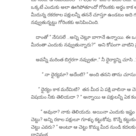
ఒక్కటే ఎందుకు అలా ఊగిపోతూందో గోరింకకు అర్ధం కాక
మీదున్న రకరకాల పక్షులన్నీ తననే చూస్తూ ఉండటం అది
నవ్వుతున్నట్టు గోరింకకు అనిపించింది.
దాంతో “ నేససలే …అన్ని చెట్లూ బాగానే ఉన్నాయి. ఈ
మీరంతా ఎందుకు నవ్వుతున్నారు?” అని కోపంగా వాటిని ప్రశ
అవన్నీ మరింత బిగ్గరగా నవ్వుతూ..” నీ ధైర్యాన్ని చూసి .
“ నా ధైర్యమా? అదేంటి? “ అంది తనని తాను చూసు
“ ధైర్యం కాక మరేమిటి? తన మీద ఏ పక్షి వాలినా ఆ చెట్టుక
విషయం నీకు తెలియదా ? ” అన్నాయి ఆ పక్షులన్నీ ఏక కం
“ అవునా? నాకు తెలియదు. అయినా ఎందుకు ఇష్టం ఉం
చెట్టు? అన్ని రకాల పక్షులూ గూళ్ళు కట్టుకోవు. కొన్నే కట్టు
చెట్టు ఎవరు? “ అంటూ ఆ చెట్టు కొమ్మ మీద నుండి కదలకుండ
దానివంక.