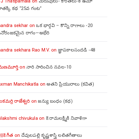
 J Thatipamala
on
మెరుపులు- కొరతలు-8 ఉమా
ూతక్కి కథ “25వ గంట”
handra sekhar
on
ఒక భార్గవి – కొన్ని రాగాలు -20
నోరంజకమైన రాగం—అభేరి
handra sekhara Rao M.V.
on
జ్ఞాపకాలసందడి -48
మణమూర్తి
on
నారి సారించిన నవల-10
axman Manchikatla
on
అతని ప్రియురాలు (కవిత)
లకమర్రి రాజేశ్వరి
on
జన్యు బంధం (కథ)
ilakshmi chivukula
on
కె.రామలక్ష్మికి నివాళిగా
||కె.గీత
on
దేవులపల్లి కృష్ణశాస్త్రి లలితగీతాలు