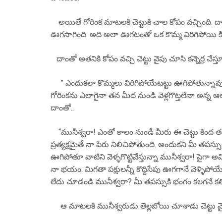
అయితే గోరింక మాటలకి చెట్టుకి చాల కోపం వచ్చింది. దాంత
ఊగసాగింది. అది అలా ఊగటంతో ఒక కొమ్మ విరిగిపోయి కి
దాంతో అతనికి కోపం వచ్చి చెట్టు వైపు చూసి కన్నెర్ర చేస్తూ
” ఎందుకలా కొమ్మలు విరిగిపోయేటట్టు ఊగిపోతున్నావు?
గోరింకను ఎలాగైనా తన మీద నుండి వెళ్లగొట్తలేనా అన్న ఆ
దాంతో..
“మునీశ్వరా! ఎంతో కాలం నుండీ మీరు ఈ చెట్టు కింద త
ప్రత్యక్షమైతే నా పేరు నిలిచిపోతుంది. అందుకని మీ తపస
ఊగిపోతూ వాటిని వెళ్ళగొట్టివేస్తున్నా మునీశ్వరా! పైగ
నా భయం. మిగతా పక్షులన్నీ కొద్దిసేపు ఊగగానే వెళ్ళిపోయ
లేదు చూడండి మునీశ్వరా? మీ తపస్సుకి భంగం కలగనే కలిగింద
ఆ మాటలకి మునీశ్వరుడు తెల్లబోయి చూశాడు చెట్టు వై