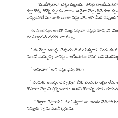
”మునీశ్వరా,,! చెట్టు పిట్టలను తనపై వాలనీయకపోతే ఎక
కట్టుకోవు. కొన్నే కట్టుకుంటాయి. అవైనా చెట్టు పైనే కదా క
ఇవ్వకపోతే మా జాతి అంతా ఏమై పోవాలి? మీరే చెప్పండి 
ఈ సంభాషణ అంతా చుట్టుపక్కలా చెట్లపై కూర్చుని వింటు
మునీశ్వరుడి దగ్గరకంటా వచ్చి,,……
“ ఈ చెట్టు అబద్ధం చెపుతుంది మునీశ్వరా? మీరు ఈ మధ్యే
నుండో మమ్మల్ని దానిపై వాలనీయటం లేదు” అని మొరపెట్
“ అవునా? “ అని చెట్టు వైపు తిరిగి..
“ ఎందుకు అబద్ధం చెప్పావు? నీకు ఎందుకు ఇష్టం లేదు అ
కోపంగా చెట్టుని ప్రశ్నించాడు. అతని కోపాన్ని 
“ రెట్టలు వేస్తాయని మునీశ్వరా! నా అందం చెడిపోతుందని
నవ్వుకున్నాడు మునీశ్వరుడు.