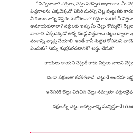
“ పిచ్చిదానా? పక్షులు, చెట్లు పరస్పర ఆధారాలు. మీ చెట్
విత్తనాలను ఎక్కడెక్కడో విసిరి మరిన్ని చెట్ల పుట్టుక
నీ కుటుంబాన్ని విస్తరించుకోగలవా? గట్టిగా ఊగితే నీ విత
అమాయకురాలా? పక్షులకు ఇళ్ళు మీ చెట్టు కొమ్మలే? రెట్
వాలాలి. ఎక్కడెక్కడో తిన్న పండ్ల విత్తనాలు రెట్టల ద్వా
వంశాన్ని వ్యాప్తి చేయాలి. అంతే కానీ శుభ్రత కోసమని వాట
ఎందుకు? నిన్ను శుభ్రపరచటానికే? అర్ధం చేసుకో.
కాయలు కాయని చెట్టుకే కాదు పిట్తలు వాలని చెట్టుకీ
నిండా పక్షులతో కళకళలాడే చెట్టునే అందరూ ఇష్ట
అనేసరికి బెట్టు విడిచిన చెట్టు నవ్వుతూ పక్షులవైపు చ
పక్షులన్నీ చెట్టు ఆహ్వానాన్ని మన్నిస్తూనే గోరింక
**