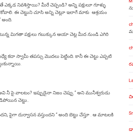
M
్కడ నివశిస్తాయి? మీరే చెప్పండి? అన్ని పక్షులూ గూళ్ళు
న
ట్టుకోవాలి. ఈ చెట్టుని చూసి అన్ని చెట్లూ ఇలాగే మాకు ఆశ్రయం
“ అంది.
c
మ
న్న మిగతా పక్షులు గబుక్కున ఆయా చెట్ల మీద నుండి ఎగిరి
c
 కదా స్వామీ తపస్సు మొదలు పెట్టింది. కానీ ఈ చెట్టు ఎప్పటి
టుకున్నాయి.
ర
L
వి నీ పై వాలటం? ఇప్పుడైనా నిజం చెప్పు “ అని మునీశ్వరుడు
చి
చూసి భయపడిపోయిన చెట్టు..
Sr
, పైగా దుర్వాసన వస్తుందని “ అంది బెట్టు చేస్తూ . ఆ మాటలకి
డా