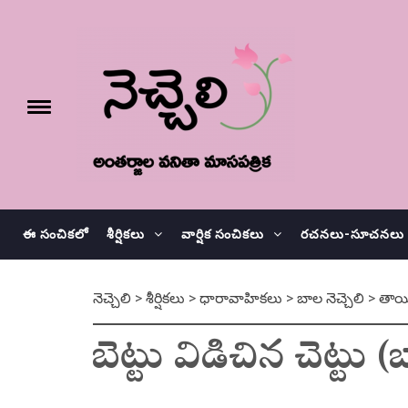
Skip
నెచ్చెలి
to
content
e
Toggle
menu
వనితా మాస పత్రిక
ఈ సంచికలో
శీర్షికలు
వార్షిక సంచికలు
రచనలు-సూచనలు
నెచ్చెలి
>
శీర్షికలు
>
ధారావాహికలు
>
బాల నెచ్చెలి
>
తాయ
బెట్టు విడిచిన చెట్టు