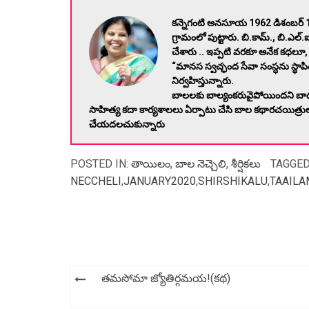
కన్నెగంటి అనసూయ 1962 డిశంబర్ 1 
గ్రామంలో పుట్టారు. బి.కామ్., బి.ఎల్.ఐ
చేశారు .. ఇప్పటి వరకూ అనేక కధలూ
“మానస స్వచ్ఛంద సేవా సంస్ధను స్థాపి
నిర్వహిస్తున్నారు.
బాలలకు బాల్యంకరువైపోయిందని బాధ
సాహిత్య కదా కార్యశాలలు ఏర్పాటు చేసి బాల కథారచయిత్రు
చేయదలచుకున్నారు
POSTED IN:
తాయిలం
,
బాల నెచ్చెలి
,
శీర్షికలు
TAGGED
NECCHELI
,
JANUARY2020
,
SHIRSHIKALU
,
TAAILA
Post
తమసోమా జ్యోతిర్గమయ!(క‌థ‌)
navigation