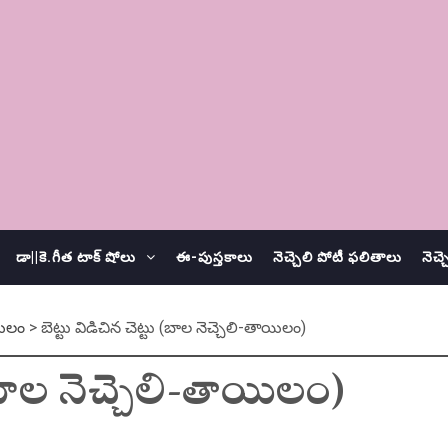
డా||కె.గీత టాక్ షోలు
ఈ-పుస్తకాలు
నెచ్చెలి పోటీ ఫలితాలు
నెచ్
ిలం
>
బెట్టు విడిచిన చెట్టు (బాల నెచ్చెలి-తాయిలం)
 (బాల నెచ్చెలి-తాయిలం)