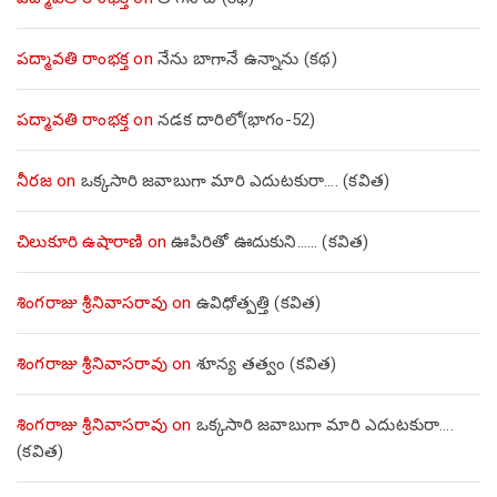
పద్మావతి రాంభక్త
on
నేను బాగానే ఉన్నాను (క‌థ‌)
పద్మావతి రాంభక్త
on
నడక దారిలో(భాగం-52)
నీరజ
on
ఒక్కసారి జవాబుగా మారి ఎదుటకురా…. (కవిత)
చిలుకూరి ఉషారాణి
on
ఊపిరితో ఊదుకుని…… (కవిత)
శింగరాజు శ్రీనివాసరావు
on
ఉవిధోత్పత్తి (కవిత)
శింగరాజు శ్రీనివాసరావు
on
శూన్య తత్వం (కవిత)
శింగరాజు శ్రీనివాసరావు
on
ఒక్కసారి జవాబుగా మారి ఎదుటకురా….
(కవిత)