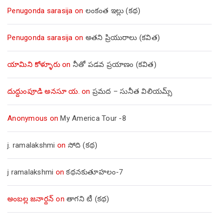
Penugonda sarasija
on
లంకంత ఇల్లు (కథ)
Penugonda sarasija
on
అతని ప్రియురాలు (కవిత)
యామిని కోళ్ళూరు
on
నీతో పడవ ప్రయాణం (కవిత)
దుద్దుంపూడి అనసూ య.
on
ప్రమద – సునీత విలియమ్స్
Anonymous
on
My America Tour -8
j. ramalakshmi
on
సోది (కథ)
j ramalakshmi
on
కథనకుతూహలం-7
అంబల్ల జనార్దన్
on
తాగని టీ (కథ)