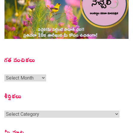
గత సంచికలు
గత
సంచికలు
శీర్షికలు
శీర్షికలు