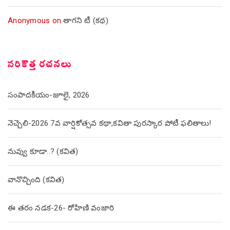
Anonymous
on
తాగని టీ (కథ)
సరికొత్త రచనలు
సంపాదకీయం-జూలై, 2026
నెచ్చెలి-2026 7వ వార్షికోత్సవ కథా,కవితా పురస్కార పోటీ ఫలితాలు!
నువ్వు కూడా..? (కవిత)
వానొచ్చింది (కవిత)
ఈ తరం నడక-26- రోహిణి వంజారి