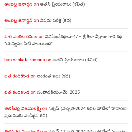
అంబల్ల జనార్దన్
on
అతని ప్రియురాలు (కవిత)
అంబల్ల జనార్దన్
on
విషమ పరీక్ష (క‌థ‌)
హరి వెంకట రమణ
on
వినిపించేకథలు-47 – శ్రీ శీలా వీర్రాజు గారి కథ
“యవ్వనం ఏటి పాలయింది”
hari venkata ramana
on
అతని ప్రియురాలు (కవిత)
లత కందికొండ
on
లంకంత ఇల్లు (కథ)
లత కందికొండ
on
సంపాదకీయం-మే, 2025
తెలికిచెర్ల విజయలక్ష్మి
on
సక్సెస్ (నెచ్చెలి-2024 కథల పోటీలో సాధారణ
ప్రచురణకు ఎంపికైన కథ)
తెలికిచెర్ల విజయలక్ష్మి
on
సక్సెస్ (నెచ్చెలి-2024 కథల పోటీలో సాధారణ