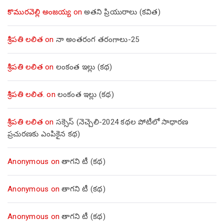
కొమురవెల్లి అంజయ్య
on
అతని ప్రియురాలు (కవిత)
శ్రీపతి లలిత
on
నా అంతరంగ తరంగాలు-25
శ్రీపతి లలిత
on
లంకంత ఇల్లు (కథ)
శ్రీపతి లలిత.
on
లంకంత ఇల్లు (కథ)
శ్రీపతి లలిత
on
సక్సెస్ (నెచ్చెలి-2024 కథల పోటీలో సాధారణ
ప్రచురణకు ఎంపికైన కథ)
Anonymous
on
తాగని టీ (కథ)
Anonymous
on
తాగని టీ (కథ)
Anonymous
on
తాగని టీ (కథ)