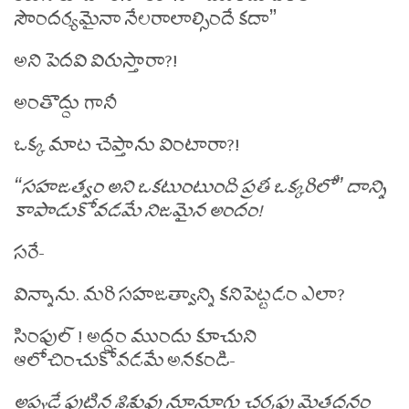
సౌందర్యమైనా నేలరాలాల్సిందే కదా”
అని పెదవి విరుస్తారా?!
అంతొద్దు గానీ
ఒక్క మాట చెప్తాను వింటారా?!
“సహజత్వం అని ఒకటుంటుంది ప్రతీ ఒక్కరిలో” దాన్ని
కాపాడుకోవడమే నిజమైన అందం!
సరే-
విన్నాను. మరి సహజత్వాన్ని కనిపెట్టడం ఎలా?
సింపుల్ ! అద్దం ముందు కూచుని
ఆలోచించుకోవడమే అనకండి-
అప్పుడే పుట్టిన శిశువు నూనూగు చర్మపు మెత్తదనం