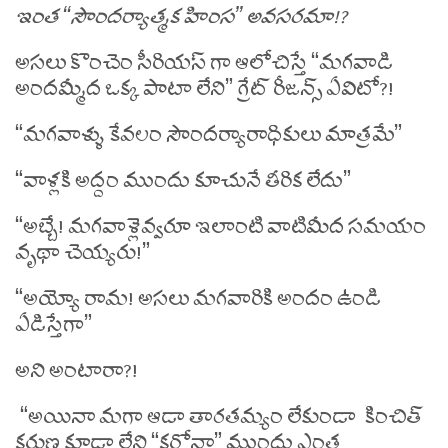
ఇంత “సౌందర్యాత్మక హింస” అవసరమా!?
అసలు కొంచెం సీరియస్ గా ఆలోచిస్తే “మగవాడి
అందమ్మీద ఒక్క పాటా లేని” గ్రేట్ రీజన్స్ ఏవిటో?!
“మగవాళ్ళు కేవలం సౌందర్యారాధికులు మాత్రమే”
“వాళ్లకి అద్దం ముందు కూచునే తీరిక లేదు”
“అబ్బే! మగవాళ్లెవ్వరూ ఇలాంటి వాటిమీద సమయం
వృథా చెయ్యరు!”
“అయ్యో రామ! అసలు మగవారికి అందం ఉండి
ఏడిస్తేగా”
అని అంటారా?!
“అయినా మగా ఆడా తారతమ్యం లేకుండా కించిత్
కరుణ కూడా లేని “కరోనా” ముందు ఎంత