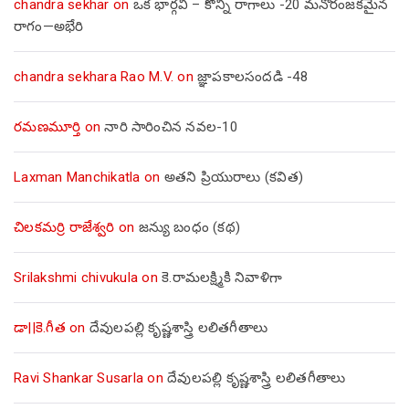
chandra sekhar
on
ఒక భార్గవి – కొన్ని రాగాలు -20 మనోరంజకమైన
రాగం—అభేరి
chandra sekhara Rao M.V.
on
జ్ఞాపకాలసందడి -48
రమణమూర్తి
on
నారి సారించిన నవల-10
Laxman Manchikatla
on
అతని ప్రియురాలు (కవిత)
చిలకమర్రి రాజేశ్వరి
on
జన్యు బంధం (కథ)
Srilakshmi chivukula
on
కె.రామలక్ష్మికి నివాళిగా
డా||కె.గీత
on
దేవులపల్లి కృష్ణశాస్త్రి లలితగీతాలు
Ravi Shankar Susarla
on
దేవులపల్లి కృష్ణశాస్త్రి లలితగీతాలు