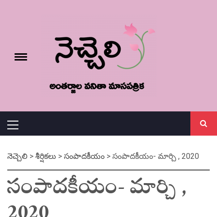
Skip
నెచ్చెలి
to
content
e
Toggle
menu
వనితా మాస పత్రిక
Primary
Menu
నెచ్చెలి
>
శీర్షికలు
>
సంపాదకీయం
>
సంపాదకీయం- మార్చి , 2020
సంపాదకీయం- మార్చి ,
2020