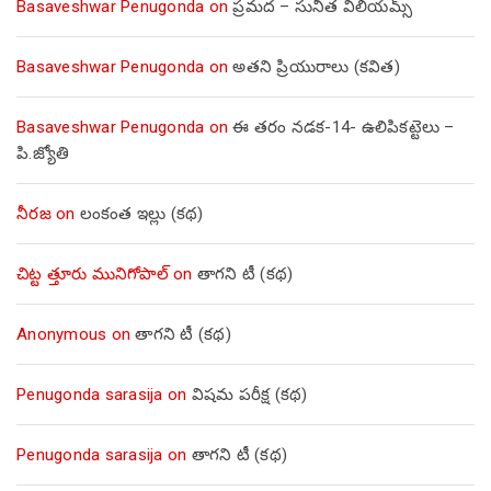
Basaveshwar Penugonda
on
ప్రమద – సునీత విలియమ్స్
Basaveshwar Penugonda
on
అతని ప్రియురాలు (కవిత)
Basaveshwar Penugonda
on
ఈ తరం నడక-14- ఉలిపికట్టెలు –
పి.జ్యోతి
నీరజ
on
లంకంత ఇల్లు (కథ)
చిట్ట త్తూరు మునిగోపాల్
on
తాగని టీ (కథ)
Anonymous
on
తాగని టీ (కథ)
Penugonda sarasija
on
విషమ పరీక్ష (క‌థ‌)
Penugonda sarasija
on
తాగని టీ (కథ)