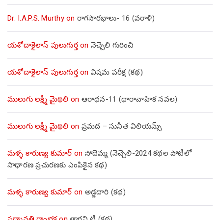
Dr. I.A.P.S. Murthy
on
రాగసౌరభాలు- 16 (వరాళి)
యశోదాకైలాస్ పులుగుర్త
on
నెచ్చెలి గురించి
యశోదాకైలాస్ పులుగుర్త
on
విషమ పరీక్ష (క‌థ‌)
ములుగు లక్ష్మీ మైథిలి
on
ఆరాధన-11 (ధారావాహిక నవల)
ములుగు లక్ష్మీ మైథిలి
on
ప్రమద – సునీత విలియమ్స్
మళ్ళ కారుణ్య కుమార్
on
సోదెమ్మ (నెచ్చెలి-2024 కథల పోటీలో
సాధారణ ప్రచురణకు ఎంపికైన కథ)
మళ్ళ కారుణ్య కుమార్
on
అడ్డదారి (కథ)
పద్మావతి రాంభక్త
on
తాగని టీ (కథ)