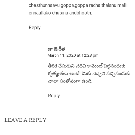
chesthunnaavu.goppa,goppa rachaithalanu malli
ennaallako chusina anubhootn.
Reply
డా||కె.గీత
March 11, 2020 at 12:28 pm
తీరిక చేసుకుని చదివి కామెంట్ పెట్టినందుకు
కృతజ్ఞతలు ఆంటీ! మీకు నెచ్చెలి నచ్చినందుకు
చాలా సంతోషంగా ఉంది.
Reply
LEAVE A REPLY