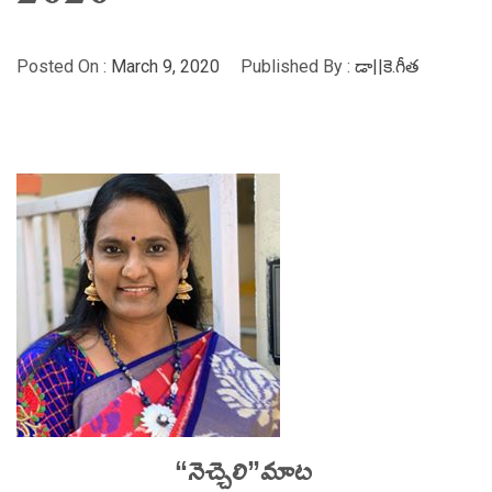
Posted On :
March 9, 2020
Published By :
డా||కె.గీత
“నెచ్చెలి”మాట