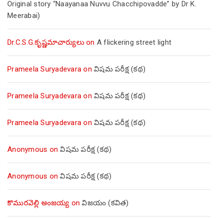
Original story “Naayanaa Nuvvu Chacchipovadde” by Dr K.
Meerabai)
Dr.C.S.G.కృష్ణమాచార్యులు
on
A flickering street light
Prameela Suryadevara
on
విషమ పరీక్ష (క‌థ‌)
Prameela Suryadevara
on
విషమ పరీక్ష (క‌థ‌)
Prameela Suryadevara
on
విషమ పరీక్ష (క‌థ‌)
Anonymous
on
విషమ పరీక్ష (క‌థ‌)
Anonymous
on
విషమ పరీక్ష (క‌థ‌)
కొమురవెల్లి అంజయ్య
on
విజయం (కవిత)