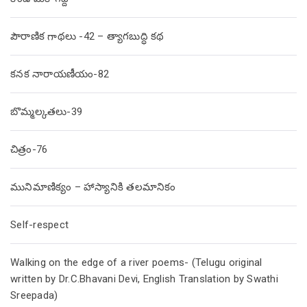
పౌరాణిక గాథలు -42 – త్యాగబుద్ధి కథ
కనక నారాయణీయం-82
బొమ్మల్కతలు-39
చిత్రం-76
మునిమాణిక్యం – హాస్యానికి తలమానికం
Self-respect
Walking on the edge of a river poems- (Telugu original
written by Dr.C.Bhavani Devi, English Translation by Swathi
Sreepada)