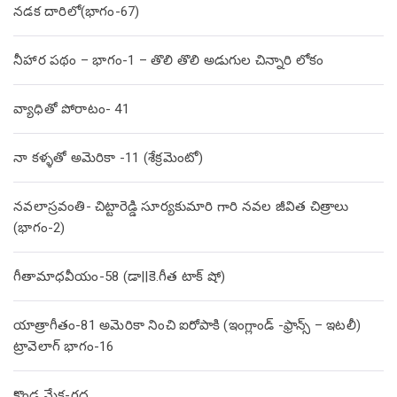
నడక దారిలో(భాగం-67)
నీహార పథం – భాగం-1 – తొలి తొలి అడుగుల చిన్నారి లోకం
వ్యాధితో పోరాటం- 41
నా కళ్ళతో అమెరికా -11 (శేక్రమెంటో)
నవలాస్రవంతి- చిట్టారెడ్డి సూర్యకుమారి గారి నవల జీవిత చిత్రాలు
(భాగం-2)
గీతామాధవీయం-58 (డా||కె.గీత టాక్ షో)
యాత్రాగీతం-81 అమెరికా నించి ఐరోపాకి (ఇంగ్లాండ్ -ఫ్రాన్స్ – ఇటలీ)
ట్రావెలాగ్ భాగం-16
కొండ మేక-గద్ద