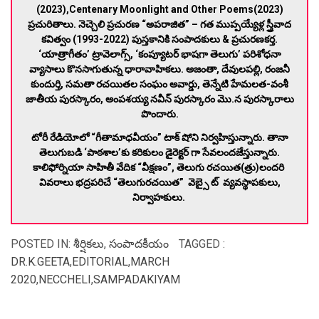
(2023),Centenary Moonlight and Other Poems(2023)
ప్రచురితాలు. నెచ్చెలి ప్రచురణ “అపరాజిత” – గత ముప్పయ్యేళ్ల స్త్రీవాద
కవిత్వం (1993-2022) పుస్తకానికి సంపాదకులు & ప్రచురణకర్త.
‘యాత్రాగీతం’ ట్రావెలాగ్స్, ‘కంప్యూటర్ భాషగా తెలుగు’ పరిశోధనా
వ్యాసాలు కొనసాగుతున్న ధారావాహికలు. అజంతా, దేవులపల్లి, రంజనీ
కుందుర్తి, సమతా రచయితల సంఘం అవార్డు, తెన్నేటి హేమలత-వంశీ
జాతీయ పురస్కారం, అంపశయ్య నవీన్ పురస్కారం మొ.న పురస్కారాలు
పొందారు.
టోరీ రేడియోలో “గీతామాధవీయం” టాక్ షోని నిర్వహిస్తున్నారు. తానా
తెలుగుబడి ‘పాఠశాల’కు కరికులం డైరెక్టర్ గా సేవలందజేస్తున్నారు.
కాలిఫోర్నియా సాహితీ వేదిక “వీక్షణం”, తెలుగు రచయిత(త్రు)లందరి
వివరాలు భద్రపరిచే “తెలుగురచయిత” వెబ్సై ట్ వ్యవస్థాపకులు,
నిర్వాహకులు.
POSTED IN:
శీర్షికలు
,
సంపాదకీయం
TAGGED :
DR.K.GEETA
,
EDITORIAL
,
MARCH
2020
,
NECCHELI
,
SAMPADAKIYAM