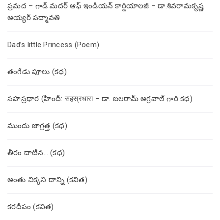
ప్రమద – గాడ్ మదర్ ఆఫ్ ఇండియన్ కార్డియాలజీ – డా.శివరామకృష్ణ
అయ్యర్ పద్మావతి
Dad’s little Princess (Poem)
తంగేడు పూలు (క‌థ‌)
సహస్రధార (హిందీ: सहस्रधारा – డా. బలరామ్ అగ్రవాల్ గారి కథ)
ముందు జాగ్రత్త (క‌థ‌)
తీరం దాటిన… (క‌థ‌)
అంతు చిక్కని దాన్ని (కవిత)
కరదీపం (కవిత)