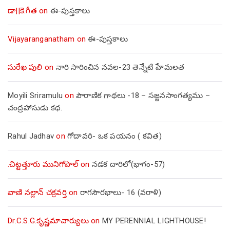
డా||కె.గీత
on
ఈ-పుస్తకాలు
Vijayaranganatham
on
ఈ-పుస్తకాలు
సురేఖ పులి
on
నారి సారించిన నవల-23 తెన్నేటి హేమలత
Moyili Sriramulu
on
పౌరాణిక గాథలు -18 – సజ్జనసాంగత్యము –
చంద్రహాసుడు కథ.
Rahul Jadhav
on
గోదావరి- ఒక పయనం ( కవిత)
.చిట్టత్తూరు మునిగోపాల్
on
నడక దారిలో(భాగం-57)
వాణి నల్లాన్ చక్రవర్తి
on
రాగసౌరభాలు- 16 (వరాళి)
Dr.C.S.G.కృష్ణమాచార్యులు
on
MY PERENNIAL LIGHTHOUSE!