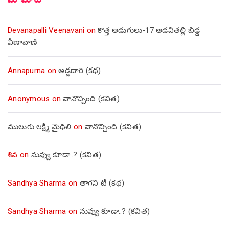
మీ మాట
Devanapalli Veenavani
on
కొత్త అడుగులు-17 అడవితల్లి బిడ్డ
వీణావాణి
Annapurna
on
అడ్డదారి (కథ)
Anonymous
on
వానొచ్చింది (కవిత)
ములుగు లక్ష్మీ మైథిలి
on
వానొచ్చింది (కవిత)
శివ
on
నువ్వు కూడా..? (కవిత)
Sandhya Sharma
on
తాగని టీ (కథ)
Sandhya Sharma
on
నువ్వు కూడా..? (కవిత)