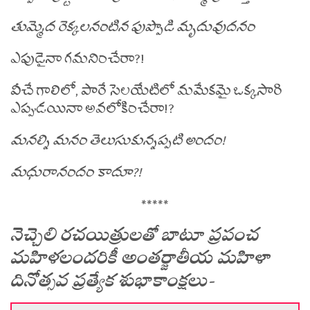
తుమ్మెద రెక్కలనంటిన పుప్పొడి మృదువుదనం
ఎపుడైనా గమనించేరా?!
వీచే గాలిలో, పారే సెలయేటిలో మమేకమై ఒక్కసారి
ఎప్పుడయినా అవలోకించేరా!?
మనల్ని మనం తెలుసుకున్నప్పటి అందం!
మధురానందం కాదూ?!
*****
నెచ్చెలి రచయిత్రులతో బాటూ ప్రపంచ
మహిళలందరికీ అంతర్జాతీయ మహిళా
దినోత్సవ ప్రత్యేక శుభాకాంక్షలు-