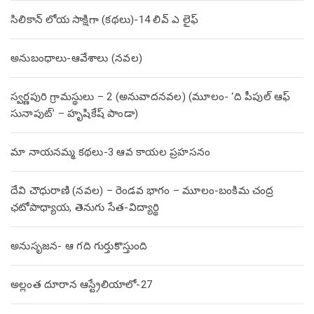
సిలికాన్ లోయ సాక్షిగా (కథలు)-14 లివ్ ఎ లైఫ్
అనుబంధాలు-ఆవేశాలు (నవల)
స్వర్ణపురి గ్రామస్థులు – 2 (అనువాదనవల) (మూలం- ‘ది పీపుల్ ఆఫ్
సునాపుట్’ – హృషికేష్ పాండా)
మా నాయనమ్మ కథలు-3 ఆవ కాయల ప్రహసనం
దేవి చౌధురాణి (నవల) – రెండవ భాగం – మూలం-బంకిమ చంద్ర
ఛటోపాధ్యాయ, తెనుగు సేత-విద్యార్థి
అనుసృజన- ఆ గది గుర్తుకొస్తుంది
అల్లంత దూరాన ఆస్ట్రేలియాలో-27