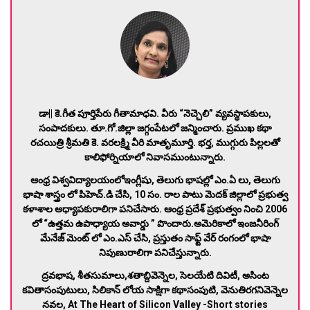
డా|| కె.గీత పూర్తిపేరు గీతామాధవి. వీరు “నెచ్చెలి” వ్యవస్థాపకులు,
సంపాదకులు. తూ.గో.జిల్లా జగ్గంపేటలో జన్మించారు. ప్రముఖ కథా
రచయిత్రి శ్రీమతి కె. వరలక్ష్మి వీరి మాతృమూర్తి.
భర్త, ముగ్గురు పిల్లలతో
కాలిఫోర్నియాలో నివాసముంటున్నారు.
ఆంధ్ర విశ్వవిద్యాలయంలోఇంగ్లీషు, తెలుగు భాషల్లో ఎం.ఏ లు, తెలుగు
భాషా శాస్త్రం లో పిహెచ్.డి చేసి, 10 సం. రాల పాటు మెదక్ జిల్లాలో ప్రభుత్వ
కళాశాల అధ్యాపకురాలిగా పనిచేసారు. ఆంధ్ర ప్రదేశ్ ప్రభుత్వం నించి 2006
లో “ఉత్తమ ఉపాధ్యాయ అవార్డు ” పొందారు.అమెరికాలో ఇంజనీరింగ్
మేనేజ్ మెంట్ లో ఎం.ఎస్ చేసి, ప్రస్తుతం సాఫ్ట్ వేర్ రంగంలో భాషా
నిపుణురాలిగా పనిచేస్తున్నారు.
ద్రవభాష, శీతసుమాలు,శతాబ్దివెన్నెల, సెలయేటి దివిటీ, అసింట
కవితాసంపుటులు, సిలికాన్ లోయ సాక్షిగా కథాసంపుటి, వెనుతిరగనివెన్నెల
నవల, At The Heart of Silicon Valley -Short stories