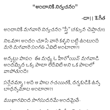
“అందానికి నిర్వచనం”
-డా|| కె.గీత
అందానికి మగవారి నిర్వచనం “స్త్రీ” (ఠక్కున చెప్తారు!)
నిజమా! అందం చూసే వారి కళ్ళని బట్టి ఉంటుంది
మరి మగవారి సంగతి ఏవిటి అంటారా?!
అన్నట్టు పాపం ఈ మధ్య ఓ హీరోయిన్ మగవాడి
అందమ్మీద ఒక్క పాటా లేదేవిటి అని ఒక పాటలో
వాపోతుంది!
సర్లేవమ్మా ! అది ఆ పాట రచయితకి, దర్శకుడికి ఉన్న
బాధన్నమాట అంటారా?!
ముఖారవింద సొగసుదనమే అందమైతే-