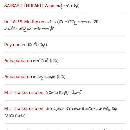
SAIBABU THUPAKULA
on
అడ్డదారి (కథ)
Dr. I.A.P.S. Murthy
on
ఒక భార్గవి – కొన్ని రాగాలు -20
మనోరంజకమైన రాగం—అభేరి
Priya
on
తాగని టీ (కథ)
Annapurna
on
తాగని టీ (కథ)
Annapurna
on
జన్యు బంధం (కథ)
M J Thatipamala
on
సాహసయాత్ర- నేపాల్‌
M J Thatipamala
on
మెరుపులు- కొరతలు-8 ఉమా నూతక్కి కథ
“25వ గంట”