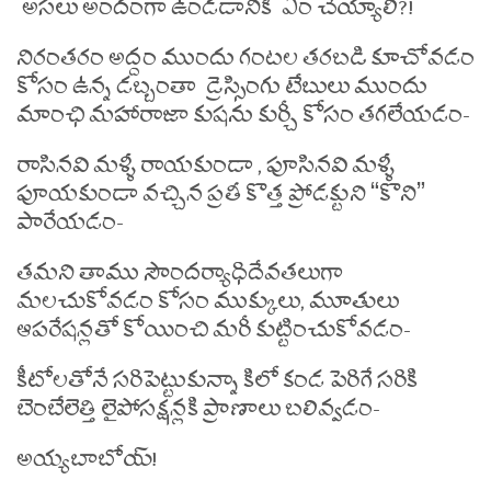
అసలు అందంగా ఉండడానికి ఏం చెయ్యాలి?!
నిరంతరం అద్దం ముందు గంటల తరబడి కూచోవడం
కోసం ఉన్న డబ్బంతా డ్రెస్సింగు టేబులు ముందు
మాంఛి మహారాజా కుషను కుర్చీ కోసం తగలేయడం-
రాసినవి మళ్ళీ రాయకుండా , పూసినవి మళ్ళీ
పూయకుండా వచ్చిన ప్రతీ కొత్త ప్రోడక్టుని “కొని”
పారేయడం-
తమని తాము సౌందర్యాధిదేవతలుగా
మలచుకోవడం కోసం ముక్కులు, మూతులు
ఆపరేషన్లతో కోయించి మరీ కుట్టించుకోవడం-
కీటోలతోనే సరిపెట్టుకున్నా కిలో కండ పెరిగే సరికి
బెంబేలెత్తి లైపోసక్షన్లకి ప్రాణాలు బలివ్వడం-
అయ్యబాబోయ్!