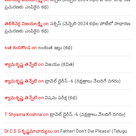
ప్రచురణకు ఎంపికైన కథ)
తెలికిచెర్ల విజయలక్ష్మి
on
సక్సెస్ (నెచ్చెలి-2024 కథల పోటీలో సాధారణ
ప్రచురణకు ఎంపికైన కథ)
లత కందికొండ
on
లంకంత ఇల్లు (కథ)
శ్యామకృష్ణ తెన్నేటి
on
విజయం (కవిత)
శ్యామకృష్ణ తెన్నేటి
on
ట్రావెల్ డైరీస్ -6 (నక్షత్రాలు నేలదిగే నగరం)
శ్యామకృష్ణ తెన్నేటి
on
విషమ పరీక్ష (క‌థ‌)
T Shyama Krishna
on
ట్రావెల్ డైరీస్ -6 (నక్షత్రాలు నేలదిగే నగరం)
Dr.C.S.G.కృష్ణమాచార్యులు
on
Father! Don’t Die Please! (Telugu