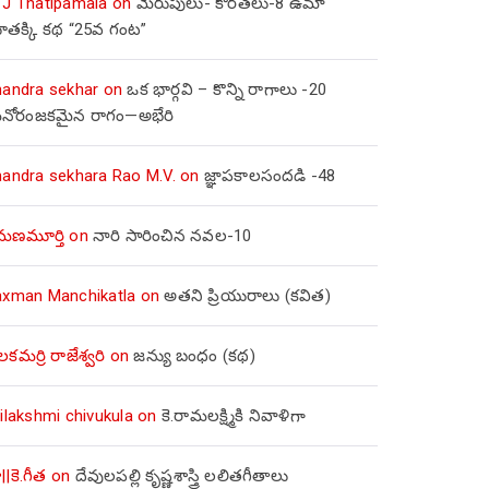
 J Thatipamala
on
మెరుపులు- కొరతలు-8 ఉమా
ూతక్కి కథ “25వ గంట”
handra sekhar
on
ఒక భార్గవి – కొన్ని రాగాలు -20
నోరంజకమైన రాగం—అభేరి
handra sekhara Rao M.V.
on
జ్ఞాపకాలసందడి -48
మణమూర్తి
on
నారి సారించిన నవల-10
axman Manchikatla
on
అతని ప్రియురాలు (కవిత)
లకమర్రి రాజేశ్వరి
on
జన్యు బంధం (కథ)
ilakshmi chivukula
on
కె.రామలక్ష్మికి నివాళిగా
||కె.గీత
on
దేవులపల్లి కృష్ణశాస్త్రి లలితగీతాలు