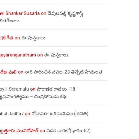
avi Shankar Susarla
on
దేవులపల్లి కృష్ణశాస్త్రి
లితగీతాలు
||కె.గీత
on
ఈ-పుస్తకాలు
ijayaranganatham
on
ఈ-పుస్తకాలు
రేఖ పులి
on
నారి సారించిన నవల-23 తెన్నేటి హేమలత
yili Sriramulu
on
పౌరాణిక గాథలు -18 –
జ్జనసాంగత్యము – చంద్రహాసుడు కథ.
ahul Jadhav
on
గోదావరి- ఒక పయనం ( కవిత)
ిట్టత్తూరు మునిగోపాల్
on
నడక దారిలో(భాగం-57)