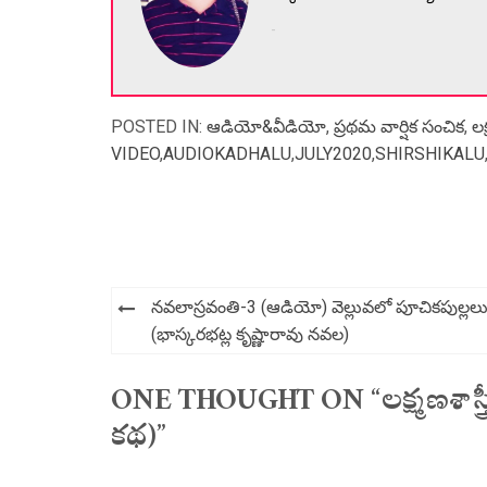
-
POSTED IN:
ఆడియో&వీడియో
,
ప్రథమ వార్షిక సంచిక
,
లక
VIDEO
,
AUDIOKADHALU
,
JULY2020
,
SHIRSHIKALU
Post
నవలాస్రవంతి-3 (ఆడియో) వెల్లువలో పూచికపుల్లల
navigation
(భాస్కరభట్ల కృష్ణారావు నవల)
ONE THOUGHT ON “లక్ష్మణశాస్త్ర
కథ)”