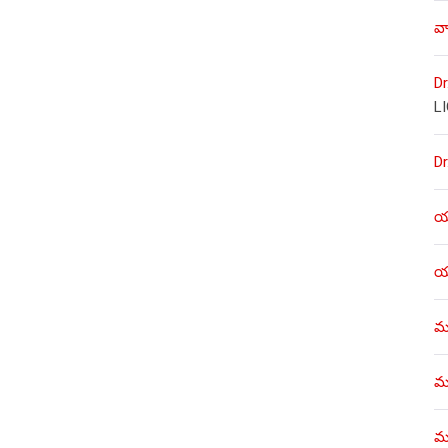
వా
Dr
L
Dr
యశ
యశ
ము
ము
మళ