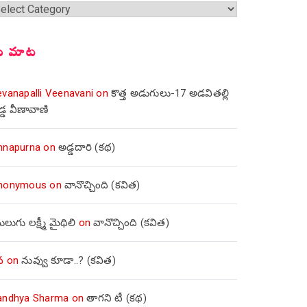
్షికలు
ీ మాట
evanapalli Veenavani
on
కొత్త అడుగులు-17 అడవితల్లి
డ్డ వీణావాణి
nnapurna
on
అడ్డదారి (కథ)
nonymous
on
వానొచ్చింది (కవిత)
లుగు లక్ష్మీ మైథిలి
on
వానొచ్చింది (కవిత)
వ
on
నువ్వు కూడా..? (కవిత)
andhya Sharma
on
తాగని టీ (కథ)