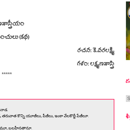
మణశాస్త్రీయం
సంచులు (కథ)
రచన: కె.వరలక్ష్మి
గళం: లక్ష్మణశాస్త్రి
*****
గ
గ
స
ాకినాడ.
శీ
 తరువాత కొన్ని యూజీలు, పీజీలు, ఇంకా వేలకొద్దీ పేజీలూ.
బలమూ, బలహీనతానూ.