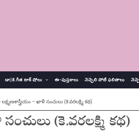
డా||కె.గీత టాక్ షోలు
ఈ-పుస్తకాలు
నెచ్చెలి పోటీ ఫలితాలు
నెచ్
>
లక్ష్మణశాస్త్రీయం – ఖాళీ సంచులు (కె.వరలక్ష్మి కథ)
ళీ సంచులు (కె.వరలక్ష్మి కథ)