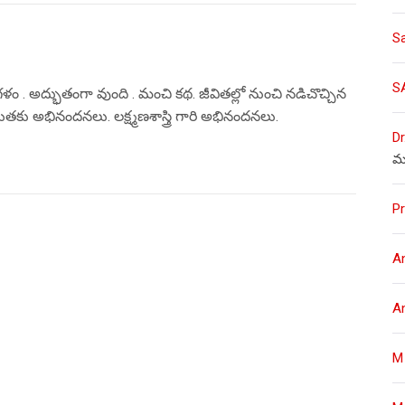
S
S
 గళం . అద్భుతంగా వుంది . మంచి కథ. జీవితల్లో నుంచి నడిచొచ్చిన
తకు అభినందనలు. లక్ష్మణశాస్త్రి గారి అభినందనలు.
Dr
మ
Pr
A
A
M