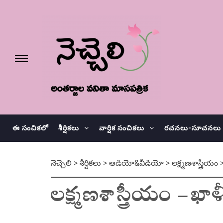
Skip
నెచ్చెలి
to
content
e
Toggle
menu
వనితా మాస పత్రిక
ఈ సంచికలో
శీర్షికలు
వార్షిక సంచికలు
రచనలు-సూచనలు
నెచ్చెలి
>
శీర్షికలు
>
ఆడియో&వీడియో
>
లక్ష్మణశాస్త్రీయం
లక్ష్మణశాస్త్రీయం – ఖా