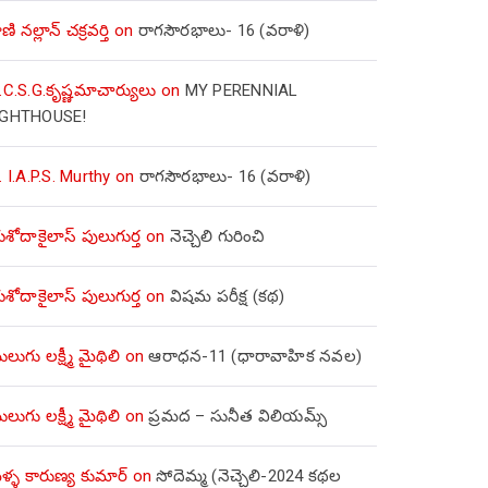
ణి నల్లాన్ చక్రవర్తి
on
రాగసౌరభాలు- 16 (వరాళి)
.C.S.G.కృష్ణమాచార్యులు
on
MY PERENNIAL
IGHTHOUSE!
. I.A.P.S. Murthy
on
రాగసౌరభాలు- 16 (వరాళి)
ోదాకైలాస్ పులుగుర్త
on
నెచ్చెలి గురించి
ోదాకైలాస్ పులుగుర్త
on
విషమ పరీక్ష (క‌థ‌)
లుగు లక్ష్మీ మైథిలి
on
ఆరాధన-11 (ధారావాహిక నవల)
లుగు లక్ష్మీ మైథిలి
on
ప్రమద – సునీత విలియమ్స్
్ళ కారుణ్య కుమార్
on
సోదెమ్మ (నెచ్చెలి-2024 కథల