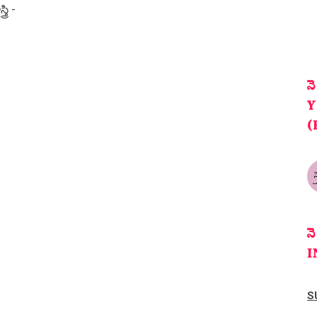
త్రి -
న
Y
(
న
I
S