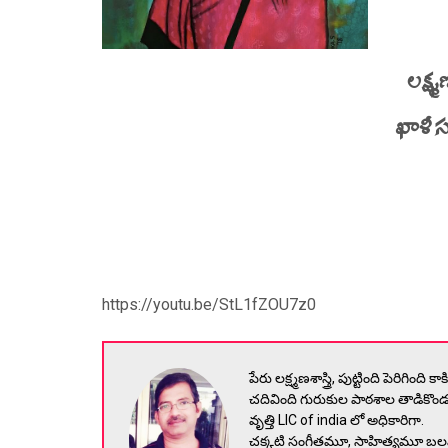
లక్ష్
ఖాళీ 
https://youtu.be/StL1fZOU7z0
పేరు లక్ష్మణశాస్త్రి, పుట్టింది పెరిగింది క
చదివింది గురుకుల పాఠశాల తాడికొండ,
వృత్తి LIC of india లో అధికారిగా.
చక్కటి సంగీతమూ, సాహిత్యమూ 