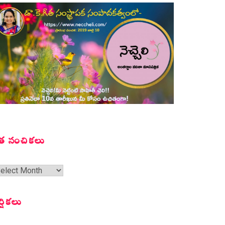
త సంచికలు
త
ంచికలు
ర్షికలు