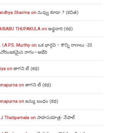
andhya Sharma
on
నువ్వు కూడా..? (కవిత)
AIBABU THUPAKULA
on
అడ్డదారి (కథ)
. I.A.P.S. Murthy
on
ఒక భార్గవి – కొన్ని రాగాలు -20
నోరంజకమైన రాగం—అభేరి
iya
on
తాగని టీ (కథ)
nnapurna
on
తాగని టీ (కథ)
nnapurna
on
జన్యు బంధం (కథ)
 J Thatipamala
on
సాహసయాత్ర- నేపాల్‌