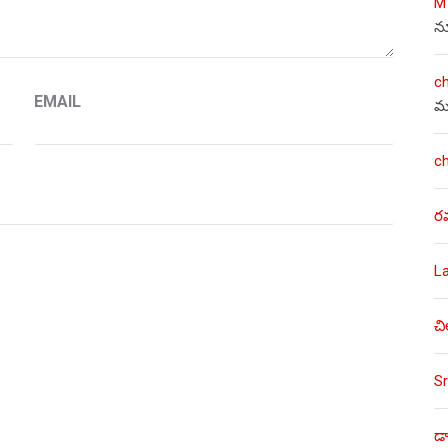
M
న
c
EMAIL
మ
c
ర
L
చి
Sr
డా