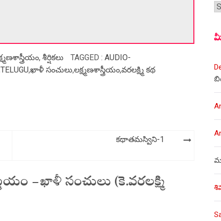
శీర
మ
్ష్మణశాస్త్రీయం
,
శీర్షికలు
TAGGED :
AUDIO-
D
,
TELUGU
,
ఖాళీ సంచులు
,
లక్ష్మణశాస్త్రీయం
,
వరలక్ష్మి కథ
బి
A
A
ు
కథాతమస్విని-1
ము
ీయం – ఖాళీ సంచులు (కె.వరలక్ష్మి
శి
S