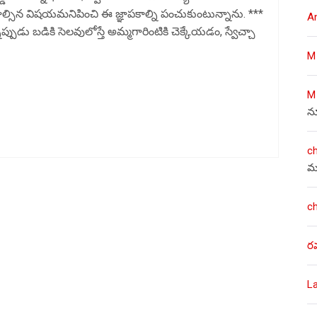
యాల్సిన విషయమనిపించి ఈ జ్ఞాపకాల్ని పంచుకుంటున్నాను. ***
A
 బడికి సెలవులోస్తే అమ్మగారింటికి చెక్కేయడం, స్వేచ్చా
M
M
న
c
మ
c
ర
L