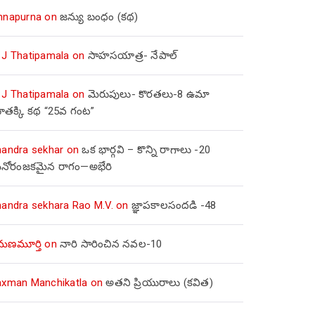
nnapurna
on
జన్యు బంధం (కథ)
 J Thatipamala
on
సాహసయాత్ర- నేపాల్‌
 J Thatipamala
on
మెరుపులు- కొరతలు-8 ఉమా
ూతక్కి కథ “25వ గంట”
handra sekhar
on
ఒక భార్గవి – కొన్ని రాగాలు -20
నోరంజకమైన రాగం—అభేరి
handra sekhara Rao M.V.
on
జ్ఞాపకాలసందడి -48
మణమూర్తి
on
నారి సారించిన నవల-10
axman Manchikatla
on
అతని ప్రియురాలు (కవిత)