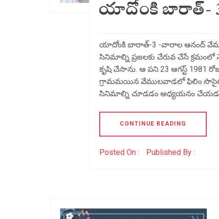
యాదోంకి బారాత్- 
యాదోంకి బారాత్-3 -వారాల ఆనంద్ వే
సినిమాల్ని ప్రజలకు చేరువ చేసే క్రమంల
కృషి చేసాను. ఆ పని 23 ఆగస్ట్ 1981
గ్రామమయిన వేములవాడలో ఫిలిం సొసైటీ
సినిమాల్ని చూడడం అధ్యయనం చేయడం
CONTINUE READING
Posted On :
Published By :