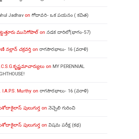
ahul Jadhav
on
గోదావరి- ఒక పయనం ( కవిత)
ిట్టత్తూరు మునిగోపాల్
on
నడక దారిలో(భాగం-57)
ణి నల్లాన్ చక్రవర్తి
on
రాగసౌరభాలు- 16 (వరాళి)
.C.S.G.కృష్ణమాచార్యులు
on
MY PERENNIAL
IGHTHOUSE!
. I.A.P.S. Murthy
on
రాగసౌరభాలు- 16 (వరాళి)
ోదాకైలాస్ పులుగుర్త
on
నెచ్చెలి గురించి
ోదాకైలాస్ పులుగుర్త
on
విషమ పరీక్ష (క‌థ‌)