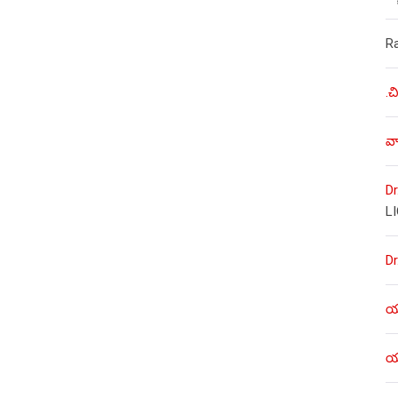
R
.చ
వా
Dr
L
Dr
యశ
యశ