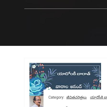
Category:
జీవితచరిత్రలు
యాదోంకి బ