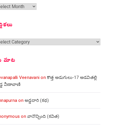
త
ంచికలు
ర్షికలు
్షికలు
ీ మాట
evanapalli Veenavani
on
కొత్త అడుగులు-17 అడవితల్లి
డ్డ వీణావాణి
nnapurna
on
అడ్డదారి (కథ)
nonymous
on
వానొచ్చింది (కవిత)