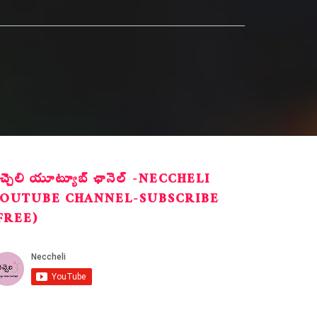
ెచ్చెలి యూట్యూబ్ ఛానెల్ -NECCHELI
OUTUBE CHANNEL-SUBSCRIBE
FREE)