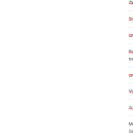
చి
Sr
డా
R
ల
డా
V
సు
Mo
స