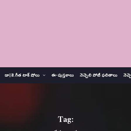
డా||కె.గీత టాక్ షోలు
ఈ-పుస్తకాలు
నెచ్చెలి పోటీ ఫలితాలు
నెచ్
Tag: