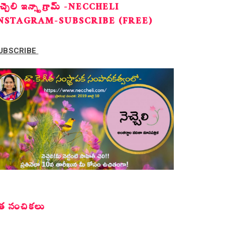
ెచ్చెలి ఇన్స్టాగ్రామ్ -NECCHELI
NSTAGRAM-SUBSCRIBE (FREE)
UBSCRIBE
త సంచికలు