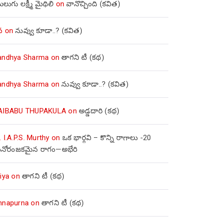
లుగు లక్ష్మీ మైథిలి
on
వానొచ్చింది (కవిత)
వ
on
నువ్వు కూడా..? (కవిత)
andhya Sharma
on
తాగని టీ (కథ)
andhya Sharma
on
నువ్వు కూడా..? (కవిత)
AIBABU THUPAKULA
on
అడ్డదారి (కథ)
. I.A.P.S. Murthy
on
ఒక భార్గవి – కొన్ని రాగాలు -20
నోరంజకమైన రాగం—అభేరి
iya
on
తాగని టీ (కథ)
nnapurna
on
తాగని టీ (కథ)