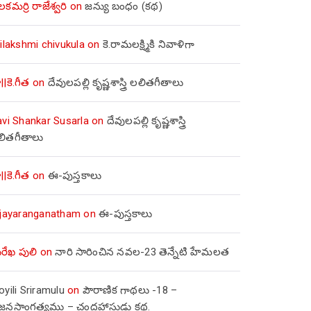
లకమర్రి రాజేశ్వరి
on
జన్యు బంధం (కథ)
ilakshmi chivukula
on
కె.రామలక్ష్మికి నివాళిగా
||కె.గీత
on
దేవులపల్లి కృష్ణశాస్త్రి లలితగీతాలు
avi Shankar Susarla
on
దేవులపల్లి కృష్ణశాస్త్రి
లితగీతాలు
||కె.గీత
on
ఈ-పుస్తకాలు
ijayaranganatham
on
ఈ-పుస్తకాలు
రేఖ పులి
on
నారి సారించిన నవల-23 తెన్నేటి హేమలత
yili Sriramulu
on
పౌరాణిక గాథలు -18 –
జ్జనసాంగత్యము – చంద్రహాసుడు కథ.