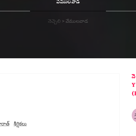
వేములవాడ
నెచ్చెలి
>
వేములవాడ
న
Y
(
ారాత్
శీర్షికలు