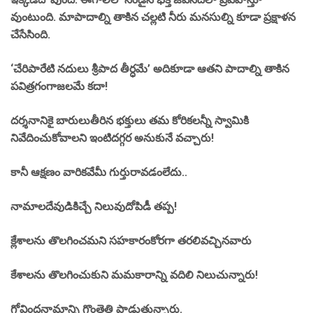
వుంటుంది. మాపాదాల్ని తాకిన చల్లటి నీరు మనసుల్ని కూడా ప్రక్షాళన
చేసేసింది.
‘చేరిపారేటి నదులు శ్రీపాద తీర్ధమే’ అదికూడా ఆతని పాదాల్ని తాకిన
పవిత్రగంగాజలమే కదా!
దర్శనానికై బారులుతీరిన భక్తులు తమ కోరికలన్నీ స్వామికి
నివేదించుకోవాలని ఇంటిదగ్గర అనుకునే వచ్చారు!
కానీ ఆక్షణం వారికవేమీ గుర్తురావడంలేదు..
నామాలదేవుడికిచ్చే నిలువుదోపిడీ తప్ప!
క్లేశాలను తొలగించమని సహకారంకోరగా తరలివచ్చినవారు
కేశాలను తొలగించుకుని మమకారాన్ని వదిలి నిలుచున్నారు!
గోవిందనామాన్ని గొంతెత్తి పాడుతున్నారు.