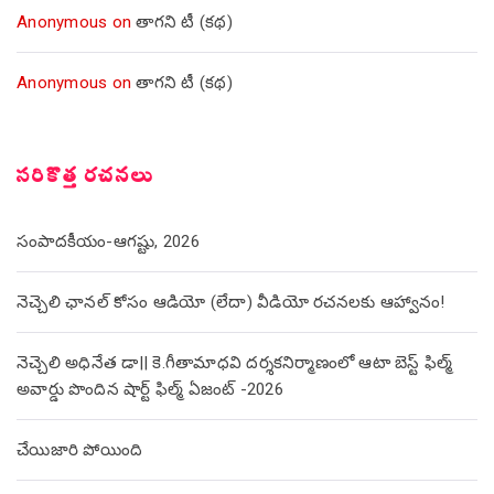
Anonymous
on
తాగని టీ (కథ)
Anonymous
on
తాగని టీ (కథ)
సరికొత్త రచనలు
సంపాదకీయం-ఆగష్టు, 2026
నెచ్చెలి ఛానల్ కోసం ఆడియో (లేదా) వీడియో రచనలకు ఆహ్వానం!
నెచ్చెలి అధినేత డా|| కె.గీతామాధవి దర్శకనిర్మాణంలో ఆటా బెస్ట్ ఫిల్మ్
అవార్డు పొందిన షార్ట్ ఫిల్మ్ ఏజంట్ -2026
చేయిజారి పోయింది