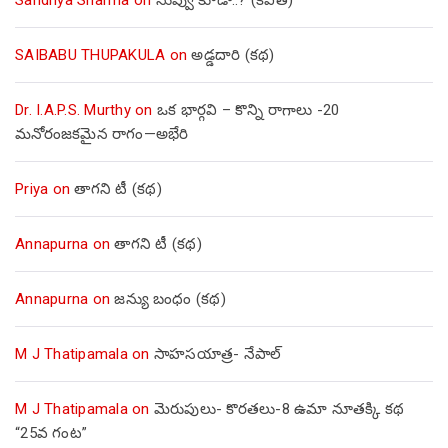
SAIBABU THUPAKULA
on
అడ్డదారి (కథ)
Dr. I.A.P.S. Murthy
on
ఒక భార్గవి – కొన్ని రాగాలు -20
మనోరంజకమైన రాగం—అభేరి
Priya
on
తాగని టీ (కథ)
Annapurna
on
తాగని టీ (కథ)
Annapurna
on
జన్యు బంధం (కథ)
M J Thatipamala
on
సాహసయాత్ర- నేపాల్‌
M J Thatipamala
on
మెరుపులు- కొరతలు-8 ఉమా నూతక్కి కథ
“25వ గంట”