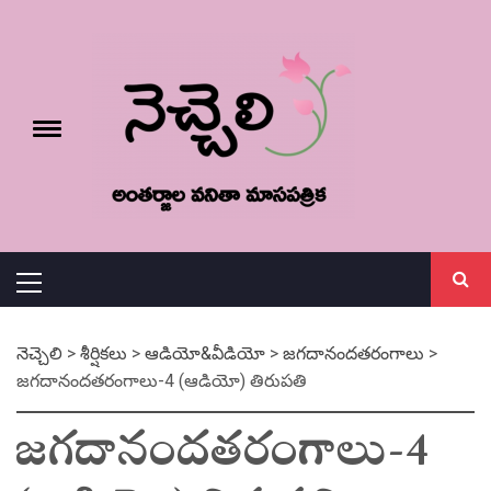
Skip
నెచ్చెలి
to
content
e
Toggle
menu
వనితా మాస పత్రిక
Primary
Menu
నెచ్చెలి
>
శీర్షికలు
>
ఆడియో&వీడియో
>
జగదానందతరంగాలు
>
జగదానందతరంగాలు-4 (ఆడియో) తిరుపతి
జగదానందతరంగాలు-4