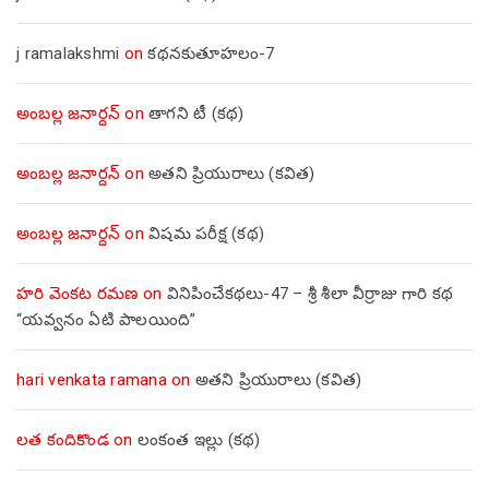
j ramalakshmi
on
కథనకుతూహలం-7
అంబల్ల జనార్దన్
on
తాగని టీ (కథ)
అంబల్ల జనార్దన్
on
అతని ప్రియురాలు (కవిత)
అంబల్ల జనార్దన్
on
విషమ పరీక్ష (క‌థ‌)
హరి వెంకట రమణ
on
వినిపించేకథలు-47 – శ్రీ శీలా వీర్రాజు గారి కథ
“యవ్వనం ఏటి పాలయింది”
hari venkata ramana
on
అతని ప్రియురాలు (కవిత)
లత కందికొండ
on
లంకంత ఇల్లు (కథ)