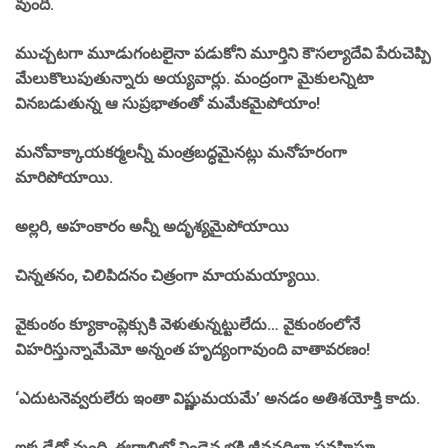
వుంది.
ముచ్చటగా మూడుగంటలైనా పడుకోని మూర్తిని కౌసల్యాదేవి పేరుచెప్పి
మేలుకొలుపుతున్నారు అయ్యవార్లు. మంద్రంగా మైకులన్నిటా
వినబడుతున్న ఆ సుప్రభాతంతో మమేకమైపోయాం!
మనోవాక్కాయకర్మలన్నీ మంత్రబద్ధమైనట్లు మనోహరంగా
మారిపోయాయి.
అల్లరి, అహంకారం అన్నీ అదృశ్యమైపోయాయి
చిన్నతనం, చిలిపిదనం చిత్రంగా మాయమయ్యాయి.
వైకుంఠం క్యూకాంప్లెక్సుకి వెళుతున్నట్టులేదు… వైకుంఠంలోనే
విహరిస్తున్నామేమో అన్నంత హృద్యంగావుంది వాతావరణం!
‘ఎదుటనెవ్వరులేరు ఇంతా విష్ణుమయమే’ అనడం అతిశయోక్తి కాదు.
ఇక్కడేదో వుంది. ఈగాలిలో నిండైన భక్తి జీవనదిలా ప్రవహిస్తూ