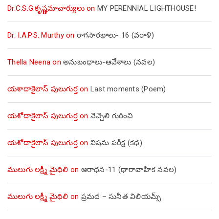
Dr.C.S.G.కృష్ణమాచార్యులు
on
MY PERENNIAL LIGHTHOUSE!
Dr. I.A.P.S. Murthy
on
రాగసౌరభాలు- 16 (వరాళి)
Thella Neena
on
అనుబంధాలు-ఆవేశాలు (నవల)
యశాదాకైలాస్ పులుగుర్త
on
Last moments (Poem)
యశోదాకైలాస్ పులుగుర్త
on
నెచ్చెలి గురించి
యశోదాకైలాస్ పులుగుర్త
on
విషమ పరీక్ష (క‌థ‌)
ములుగు లక్ష్మీ మైథిలి
on
ఆరాధన-11 (ధారావాహిక నవల)
ములుగు లక్ష్మీ మైథిలి
on
ప్రమద – సునీత విలియమ్స్