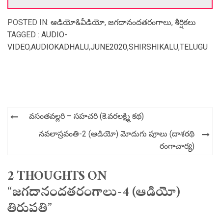
POSTED IN:
ఆడియో&వీడియో
,
జగదానందతరంగాలు
,
శీర్షికలు
TAGGED :
AUDIO-
VIDEO
,
AUDIOKADHALU
,
JUNE2020
,
SHIRSHIKALU
,
TELUGU
Post
వసంతవల్లరి – సహచరి (కె.వరలక్ష్మి కథ)
navigation
నవలాస్రవంతి-2 (ఆడియో) మోదుగు పూలు (దాశరథి
రంగాచార్య)
2 THOUGHTS ON
“జగదానందతరంగాలు-4 (ఆడియో)
తిరుపతి”