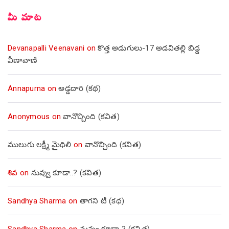
మీ మాట
Devanapalli Veenavani
on
కొత్త అడుగులు-17 అడవితల్లి బిడ్డ
వీణావాణి
Annapurna
on
అడ్డదారి (కథ)
Anonymous
on
వానొచ్చింది (కవిత)
ములుగు లక్ష్మీ మైథిలి
on
వానొచ్చింది (కవిత)
శివ
on
నువ్వు కూడా..? (కవిత)
Sandhya Sharma
on
తాగని టీ (కథ)
Sandhya Sharma
on
నువ్వు కూడా..? (కవిత)