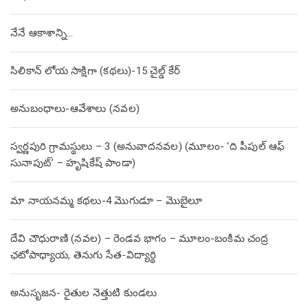
నేనే ఆకాశాన్ని…
సిలికాన్ లోయ సాక్షిగా (కథలు)-15 చైల్డ్ కేర్
అనుబంధాలు-ఆవేశాలు (నవల)
స్వర్ణపురి గ్రామస్థులు – 3 (అనువాదనవల) (మూలం- ‘ది పీపుల్ ఆఫ్
సునాపుట్’ – హృషికేష్ పాండా)
మా నాయనమ్మ కథలు-4 మొగుడూ – మొబైలూ
దేవి చౌధురాణి (నవల) – రెండవ భాగం – మూలం-బంకిమ చంద్ర
ఛటోపాధ్యాయ, తెనుగు సేత-విద్యార్థి
అనుసృజన- రైతుల నెత్తుటి కుండలు