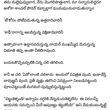
తను మల్లెపువ్వులాగ, నేను మొగలిపొత్తులాగ, మా సన్నాసులిద్దరూ
అశోకా శాండల్ పౌడర్ డబ్బాల్లాగ ఘుమఘుమలాడుతున్నాం!
‘టీ’కోసం పోటీపడుతున్న ఉత్తరాదివారినీ
‘కాఫీ’రాగాన్ని ఆలపిస్తున్న దక్షిణాదివారినీ
ఉత్సాహంగా ఉల్లాసపరుస్తున్న నాయర్ ముఖమ్మీద మెరుస్తున్న
విభూతి తప్ప అంతా చీకటిగావుంది.
బయటకొచ్చేటప్పటికి చిన్న చలి తగిలింది.
కానీ ఆ చలి ‘ఏదో’లాంటి చలికాదు. అందులో పవిత్రత వుంది. ఇంకావేస్తే
బావుణ్ణనీ వుంది. ప్రతీ వృక్షం తలొంచి వినమ్రంగా నిలబడినట్టుంది.
పూలచెట్లయితే వంగివంగి పువ్వులిస్తున్నట్టుంది.
“పట్టుకెళ్ళండి! ఆస్వామి దగ్గరికి నేన్నడుచుకెళ్ళలేను. ఈ విరులన్నీ
ఆయనకు సమర్పించి మీరే ఆపుణ్యం కట్టుకోండి!” అని వేడుకుంటున్నట్టే