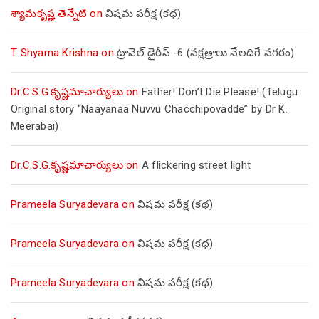
శ్యామకృష్ణ తెన్నేటి
on
విషమ పరీక్ష (క‌థ‌)
T Shyama Krishna
on
ట్రావెల్ డైరీస్ -6 (నక్షత్రాలు నేలదిగే నగరం)
Dr.C.S.G.కృష్ణమాచార్యులు
on
Father! Don’t Die Please! (Telugu
Original story “Naayanaa Nuvvu Chacchipovadde” by Dr K.
Meerabai)
Dr.C.S.G.కృష్ణమాచార్యులు
on
A flickering street light
Prameela Suryadevara
on
విషమ పరీక్ష (క‌థ‌)
Prameela Suryadevara
on
విషమ పరీక్ష (క‌థ‌)
Prameela Suryadevara
on
విషమ పరీక్ష (క‌థ‌)