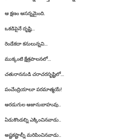
ఆ క్షణం ఆసన్నమైంది.
ఒకడిపైనే దృష్టి…
రెండేకదా కనులున్నవి…
ముక్కంటి క్షేత్రపాలనలో…
చతురాననుడి చరాచరసృష్టిలో…
పంచేంద్రియాలూ పరమాత్మయే!
ఆరడుగుల ఆజానుబాహువు..
ఏడుకొండల్ని ఎక్కించినవాడు..
అష్టకష్టాల్నీ మరిపించినవాడు..