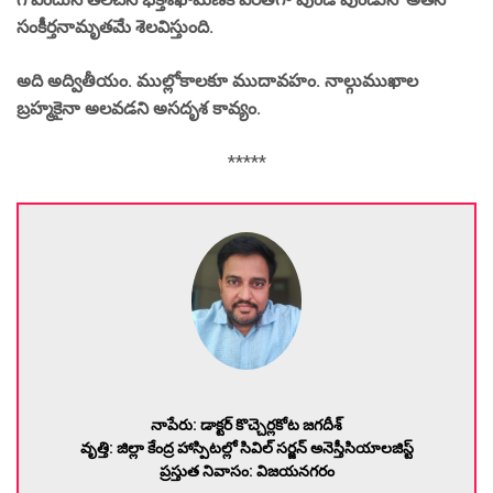
సంకీర్తనామృతమే శెలవిస్తుంది.
అది అద్వితీయం. ముల్లోకాలకూ ముదావహం. నాల్గుముఖాల
బ్రహ్మకైనా అలవడని అసదృశ కావ్యం.
*****
నాపేరు: డాక్టర్ కొచ్చెర్లకోట జగదీశ్
వృత్తి: జిల్లా కేంద్ర హాస్పిటల్లో సివిల్ సర్జన్ అనెస్తీసియాలజిస్ట్
ప్రస్తుత నివాసం: విజయనగరం