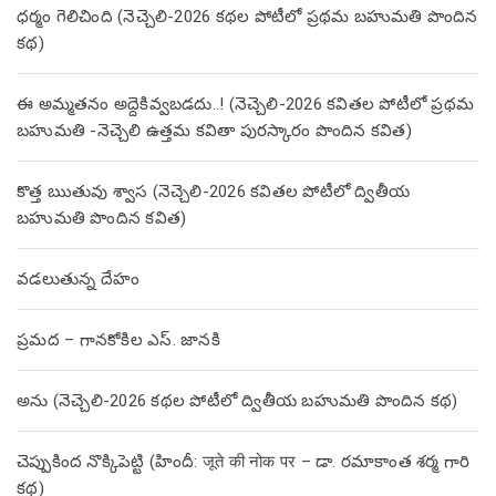
ధర్మం గెలిచింది (నెచ్చెలి-2026 కథల పోటీలో ప్రథమ బహుమతి పొందిన
కథ)
ఈ అమ్మతనం అద్దెకివ్వబడదు..! (నెచ్చెలి-2026 కవితల పోటీలో ప్రథమ
బహుమతి -నెచ్చెలి ఉత్తమ కవితా పురస్కారం పొందిన కవిత)
కొత్త ఋతువు శ్వాస (నెచ్చెలి-2026 కవితల పోటీలో ద్వితీయ
బహుమతి పొందిన కవిత)
వడలుతున్న దేహం
ప్రమద – గానకోకిల ఎస్. జానకి
అను (నెచ్చెలి-2026 కథల పోటీలో ద్వితీయ బహుమతి పొందిన కథ)
చెప్పుకింద నొక్కిపెట్టి (హిందీ: जूते की नोक पर – డా. రమాకాంత శర్మ గారి
కథ)