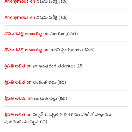
Anonymous
on
విషమ పరీక్ష (క‌థ‌)
Anonymous
on
విషమ పరీక్ష (క‌థ‌)
కొమురవెల్లి అంజయ్య
on
విజయం (కవిత)
కొమురవెల్లి అంజయ్య
on
అతని ప్రియురాలు (కవిత)
శ్రీపతి లలిత
on
నా అంతరంగ తరంగాలు-25
శ్రీపతి లలిత
on
లంకంత ఇల్లు (కథ)
శ్రీపతి లలిత.
on
లంకంత ఇల్లు (కథ)
శ్రీపతి లలిత
on
సక్సెస్ (నెచ్చెలి-2024 కథల పోటీలో సాధారణ
ప్రచురణకు ఎంపికైన కథ)