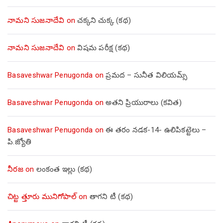
నామని సుజనాదేవి
on
చక్కని చుక్క (కథ)
నామని సుజనాదేవి
on
విషమ పరీక్ష (క‌థ‌)
Basaveshwar Penugonda
on
ప్రమద – సునీత విలియమ్స్
Basaveshwar Penugonda
on
అతని ప్రియురాలు (కవిత)
Basaveshwar Penugonda
on
ఈ తరం నడక-14- ఉలిపికట్టెలు –
పి.జ్యోతి
నీరజ
on
లంకంత ఇల్లు (కథ)
చిట్ట త్తూరు మునిగోపాల్
on
తాగని టీ (కథ)