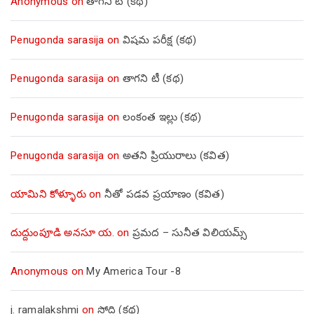
Anonymous
on
తాగని టీ (కథ)
Penugonda sarasija
on
విషమ పరీక్ష (క‌థ‌)
Penugonda sarasija
on
తాగని టీ (కథ)
Penugonda sarasija
on
లంకంత ఇల్లు (కథ)
Penugonda sarasija
on
అతని ప్రియురాలు (కవిత)
యామిని కోళ్ళూరు
on
నీతో పడవ ప్రయాణం (కవిత)
దుద్దుంపూడి అనసూ య.
on
ప్రమద – సునీత విలియమ్స్
Anonymous
on
My America Tour -8
j. ramalakshmi
on
సోది (కథ)