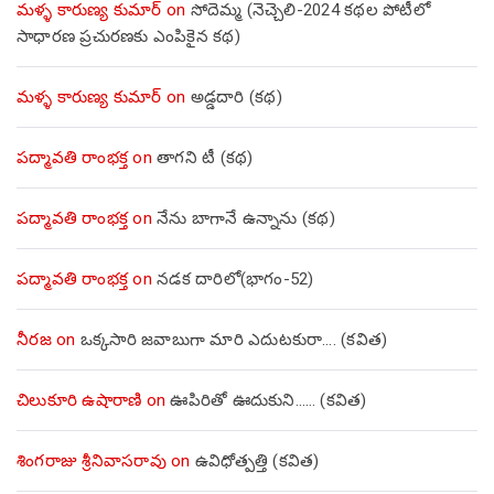
మళ్ళ కారుణ్య కుమార్
on
సోదెమ్మ (నెచ్చెలి-2024 కథల పోటీలో
సాధారణ ప్రచురణకు ఎంపికైన కథ)
మళ్ళ కారుణ్య కుమార్
on
అడ్డదారి (కథ)
పద్మావతి రాంభక్త
on
తాగని టీ (కథ)
పద్మావతి రాంభక్త
on
నేను బాగానే ఉన్నాను (క‌థ‌)
పద్మావతి రాంభక్త
on
నడక దారిలో(భాగం-52)
నీరజ
on
ఒక్కసారి జవాబుగా మారి ఎదుటకురా…. (కవిత)
చిలుకూరి ఉషారాణి
on
ఊపిరితో ఊదుకుని…… (కవిత)
శింగరాజు శ్రీనివాసరావు
on
ఉవిధోత్పత్తి (కవిత)