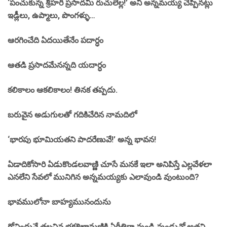
‘పంచుకున్న శ్రీహరి ప్రసాదమీ రుచులెల్ల!’ అని అన్నమయ్య చెప్పినట్లు
ఇడ్లీలు, ఉప్మాలు, పొంగళ్ళు…
ఆరగించేది ఏదయితేనేం పదార్ధం
ఆతడి ప్రసాదమేనన్నది యదార్ధం
కలికాలం ఆకలికాలం! తినక తప్పదు.
బరువైన అడుగులతో గదికిచేరిన నామదిలో
‘భారపు భూమియతని పాదరేణువే!’ అన్న భావన!
ఏడాదికోసారి ఏడుకొండలవాణ్ణి చూసే మనకే ఇలా అనిపిస్తే ఎల్లవేళలా
ఎనలేని సేవలో మునిగిన అన్నమయ్యకు ఎలావుండి వుంటుంది?
భావములోనా బాహ్యమునందును
గోవిందునే తలచిన భక్తశిఖామణికి ఏరీతిగా వుండి వుండునో అతని