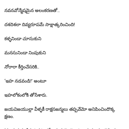
నవనవోన్మేషమైన అలంకరణతో..
దశదిశలా దివ్యరూపమే సాక్షాత్కరించింది!
కళ్ళనిండా చూసుకుని
మనసునిండా నింపుకుని
నోరారా కీర్తించేసరికి..
‘ఇహ నడవండి!’ అంటూ
ఇహలోకంలోకి తోసేశారు.
జయవిజయుల్లా వీళ్ళకీ రాక్షసజన్మలు తప్పవేమో అనిపించిందొక్క
క్షణం.