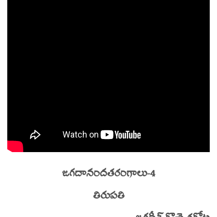
జగదానందతరంగాలు-4
తిరుపతి