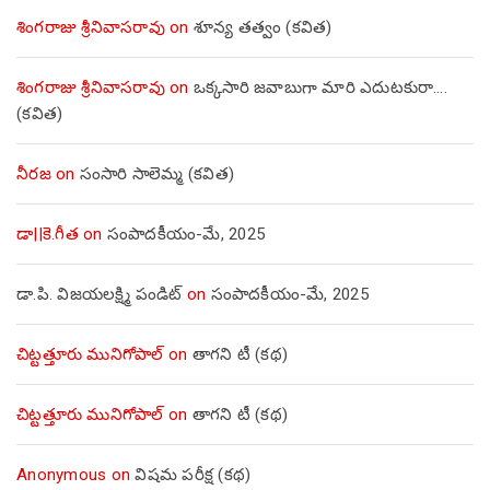
శింగరాజు శ్రీనివాసరావు
on
శూన్య తత్వం (కవిత)
శింగరాజు శ్రీనివాసరావు
on
ఒక్కసారి జవాబుగా మారి ఎదుటకురా….
(కవిత)
నీరజ
on
సంసారి సాలెమ్మ (కవిత)
డా||కె.గీత
on
సంపాదకీయం-మే, 2025
డా.పి. విజయలక్ష్మి పండిట్
on
సంపాదకీయం-మే, 2025
చిట్టత్తూరు మునిగోపాల్
on
తాగని టీ (కథ)
చిట్టత్తూరు మునిగోపాల్
on
తాగని టీ (కథ)
Anonymous
on
విషమ పరీక్ష (క‌థ‌)