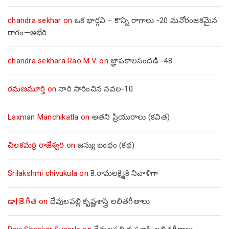
chandra sekhar
on
ఒక భార్గవి – కొన్ని రాగాలు -20 మనోరంజకమైన
రాగం—అభేరి
chandra sekhara Rao M.V.
on
జ్ఞాపకాలసందడి -48
రమణమూర్తి
on
నారి సారించిన నవల-10
Laxman Manchikatla
on
అతని ప్రియురాలు (కవిత)
చిలకమర్రి రాజేశ్వరి
on
జన్యు బంధం (కథ)
Srilakshmi chivukula
on
కె.రామలక్ష్మికి నివాళిగా
డా||కె.గీత
on
దేవులపల్లి కృష్ణశాస్త్రి లలితగీతాలు