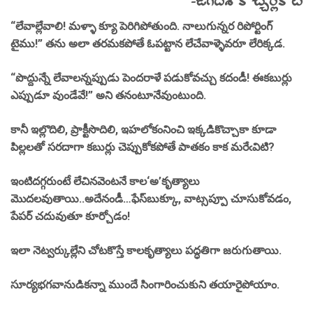
-జగదీశ్ కొచ్చెర్లకోట
“లేవాల్లేవాలి! మళ్ళా క్యూ పెరిగిపోతుంది. నాలుగున్నర రిపోర్టింగ్
టైము!” తను అలా తరమకపోతే ఓపట్టాన లేచేవాళ్ళెవరూ లేరిక్కడ.
“పొద్దున్నే లేవాలన్నప్పుడు పెందరాళే పడుకోవచ్చు కదండీ! ఈకబుర్లు
ఎప్పుడూ వుండేవే!” అని తనంటూనేవుంటుంది.
కానీ ఇల్లొదిలి, ప్రాక్టీసొదిలి, ఇహలోకంనించి ఇక్కడికొచ్చాకా కూడా
పిల్లలతో సరదాగా కబుర్లు చెప్పుకోకపోతే పాతకం కాక మరేఁవిటి?
ఇంటిదగ్గరుంటే లేచినవెంటనే కాల‘అ’కృత్యాలు
మొదలవుతాయి..అదేనండీ…ఫేస్‌బుక్కూ, వాట్సప్పూ చూసుకోవడం,
పేపర్ చదువుతూ కూర్చోడం!
ఇలా నెట్వర్కుల్లేని చోటకొస్తే కాలకృత్యాలు పద్ధతిగా జరుగుతాయి.
సూర్యభగవానుడికన్నా ముందే సింగారించుకుని తయారైపోయాం.