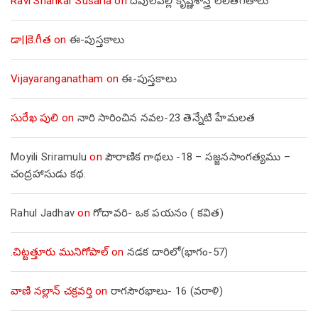
Ravi Shankar Susarla
on
దేవులపల్లి కృష్ణశాస్త్రి లలితగీతాలు
డా||కె.గీత
on
ఈ-పుస్తకాలు
Vijayaranganatham
on
ఈ-పుస్తకాలు
సురేఖ పులి
on
నారి సారించిన నవల-23 తెన్నేటి హేమలత
Moyili Sriramulu
on
పౌరాణిక గాథలు -18 – సజ్జనసాంగత్యము –
చంద్రహాసుడు కథ.
Rahul Jadhav
on
గోదావరి- ఒక పయనం ( కవిత)
.చిట్టత్తూరు మునిగోపాల్
on
నడక దారిలో(భాగం-57)
వాణి నల్లాన్ చక్రవర్తి
on
రాగసౌరభాలు- 16 (వరాళి)