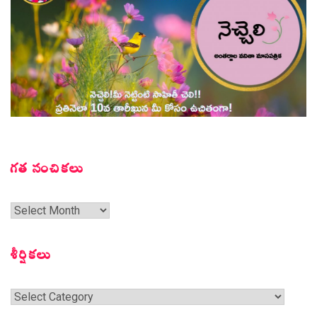
గత సంచికలు
గత
సంచికలు
శీర్షికలు
శీర్షికలు