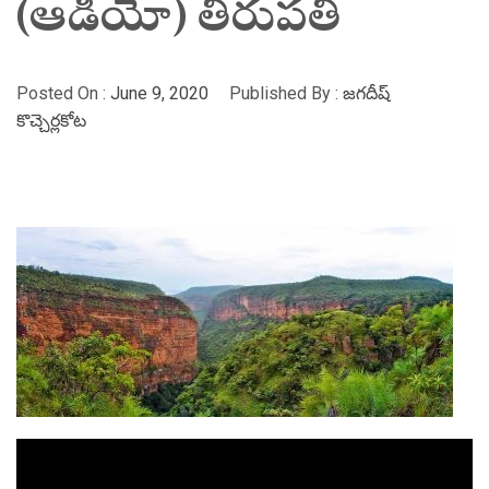
(ఆడియో) తిరుపతి
Posted On :
June 9, 2020
Published By :
జగదీష్
కొచ్చెర్లకోట