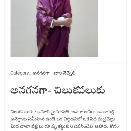
Category:
అనగనగా
బాల నెచ్చెలి
అనగనగా- చిలుకపలుకు
చిలుకపలుకు -ఆదూరి హైమావతి అనగా అనగా అనకాపల్లి
అనేగ్రామ సమీపాన ఉండే ఒక చిట్టడవిలో ఒక పెద్ద మఱ్ఱిచెట్టు
మీద చాలా పక్షులు గూళ్ళు కట్టుకుని నివసించేవి. ఆహారం కోసం