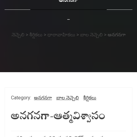
అనగనగా
–
నెచ్చెలి
>
శీర్షికలు
>
ధారావాహికలు
>
బాల నెచ్చెలి
>
అనగనగా
Category:
అనగనగా
బాల నెచ్చెలి
శీర్షికలు
అనగనగా-ఆత్మవిశ్వాసం