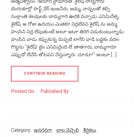
ఆత్మవిశ్వాసం -ఆదూరి హైమావతి శైలేష్ నాన్నగారు
బెంగుళూర్లో సాఫ్ట్ వేర్ ఇంజనీరు. అమ్మ, నాన్నలతో కల్సి
సంక్రాంతి శలవులకు బామ్మగారి ఊరికి వచ్చాడు ఎనిమిదేళ్ళ
శైలేష్. ఆ రోజు ఉదయం ఎంతకూ నిద్రలేవని శైలేష్ ను అమ్మ
హంసిని నిద్ర లేపుతుంటే అటూ ఇటూ తిరిగి పడుకుంటున్నాడు.
హంసిని వాడు కప్పుకున్న దుప్పటి లాగేసి వాడి బధ్ధకం వదల
గొట్టను “శైలేష్! టైం ఎనిమిదైంది లే. తాతగారు, బామ్మగారూ
ఎప్పుడో లేచేసి తోటపని చేస్తున్నారు. చూడూ!” అంటూ […]
CONTINUE READING
Posted On :
Published By :
Category:
అనగనగా
బాల నెచ్చెలి
శీర్షికలు