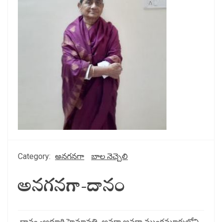
Category:
అనగనగా
బాల నెచ్చెలి
అనగనగా-దానం
దానం -ఆదూరి హైమావతి అనగా అనగా ముంగమూరులోని