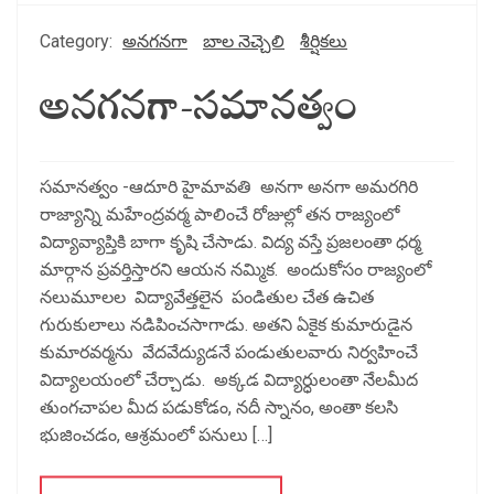
Category:
అనగనగా
బాల నెచ్చెలి
శీర్షికలు
అనగనగా-సమానత్వం
సమానత్వం -ఆదూరి హైమావతి అనగా అనగా అమరగిరి
రాజ్యాన్ని మహేంద్రవర్మ పాలించే రోజుల్లో తన రాజ్యంలో
విద్యావ్యాప్తికి బాగా కృషి చేసాడు. విద్య వస్తే ప్రజలంతా ధర్మ
మార్గాన ప్రవర్తిస్తారని ఆయన నమ్మిక. అందుకోసం రాజ్యంలో
నలుమూలల విద్యావేత్తలైన పండితుల చేత ఉచిత
గురుకులాలు నడిపించసాగాడు. అతని ఏకైక కుమారుడైన
కుమారవర్మను వేదవేద్యుడనే పండుతులవారు నిర్వహించే
విద్యాలయంలో చేర్చాడు. అక్కడ విద్యార్ధులంతా నేలమీద
తుంగచాపల మీద పడుకోడం, నదీ స్నానం, అంతా కలసి
భుజించడం, ఆశ్రమంలో పనులు […]