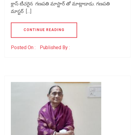
క్లాస్ టీచరైన గణపతి మాస్టార్ తో మాట్లాడాడు. గణపతి
మాస్టర్ […]
CONTINUE READING
Posted On :
Published By :