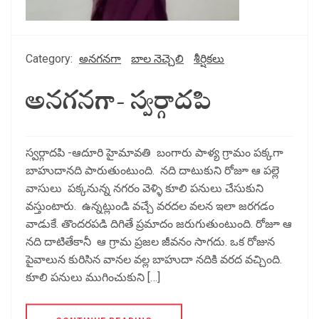
Category:
అనగనగా
బాల నెచ్చెలి
శీర్షికలు
అనగనగా- స్వర్గాదపి
స్వర్గాదపి -ఆదూరి హైమావతి బంగారు పాళ్య గ్రామం పక్కగా
బాహుదానది పారుతుంటుంది. నది దాటుకుని రోజూ ఆ పల్లె
వాసులు పక్కనున్న నగరం వెళ్ళి కూలి పనులు చేసుకుని
వస్తుంటారు. ఉన్నట్లుండి వచ్చే వరదల వలన ఇలా జరగడం
వాడుకే. తొందరపడి దిగితే ప్రమాదం జరుగుతుంటుంది. రోజూ ఆ
నది దాటితేకానీ ఆ గ్రామ ప్రజల జీవనం సాగదు. ఒక రోజున
పైవాలున కురిసిన వానల వల్ల బాహుదా నదికి వరద వచ్చింది.
కూలి పనులు ముగించుకుని […]