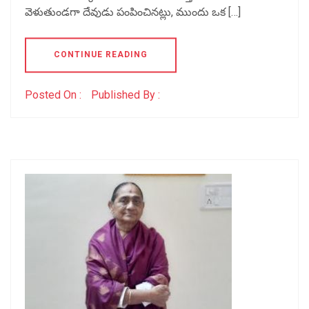
వెళుతుండగా దేవుడు పంపించినట్లు, ముందు ఒక […]
CONTINUE READING
Posted On :
Published By :