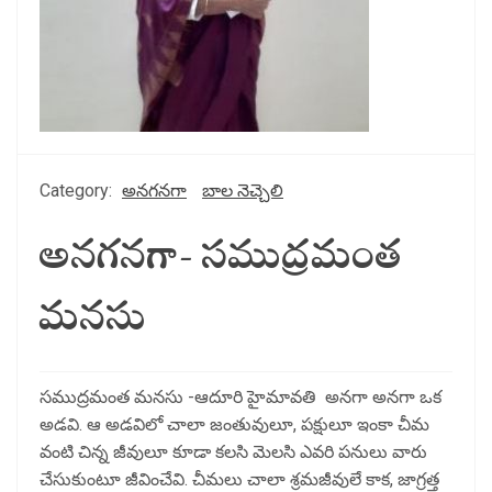
Category:
అనగనగా
బాల నెచ్చెలి
అనగనగా- సముద్రమంత
మనసు
సముద్రమంత మనసు -ఆదూరి హైమావతి అనగా అనగా ఒక
అడవి. ఆ అడవిలో చాలా జంతువులూ, పక్షులూ ఇంకా చీమ
వంటి చిన్న జీవులూ కూడా కలసి మెలసి ఎవరి పనులు వారు
చేసుకుంటూ జీవించేవి. చీమలు చాలా శ్రమజీవులే కాక, జాగ్రత్త