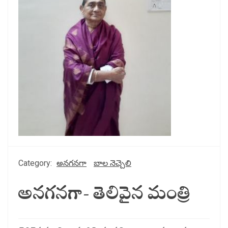
Category:
అనగనగా
బాల నెచ్చెలి
అనగనగా- తెలివైన మంత్రి