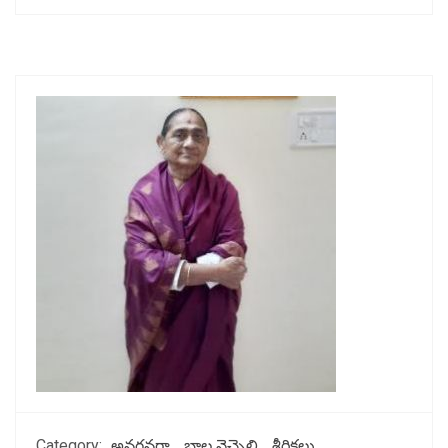
Category:
అనగనగా
బాల నెచ్చెలి
శీర్షికలు