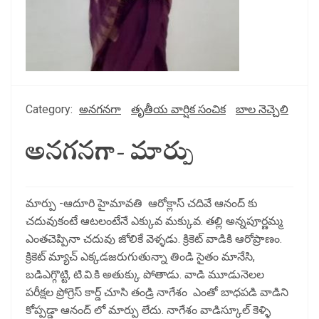
Category:
అనగనగా
తృతీయ వార్షిక సంచిక
బాల నెచ్చెలి
అనగనగా- మార్పు
మార్పు -ఆదూరి హైమావతి ఆరోక్లాస్ చదివే ఆనంద్ కు
చదువుకంటే ఆటలంటేనే ఎక్కువ మక్కువ. తల్లి అన్నపూర్ణమ్మ
ఎంతచెప్పినా చదువు జోలికే వెళ్ళడు. క్రికెట్ వాడికి ఆరోప్రాణం.
క్రికెట్ మ్యాచ్ ఎక్కడజరుగుతున్నా తిండి సైతం మానేసి,
బడిఎగ్గొట్టి, టి.వి.కి అతుక్కు పోతాడు. వాడి మూడునెలల
పరీక్షల ప్రోగ్రెస్ కార్డ్ చూసి తండ్రి నాగేశం ఎంతో బాధపడి వాడిని
కోప్పడ్డా ఆనంద్ లో మార్పు లేదు. నాగేశం వాడిస్కూల్ కెళ్ళి