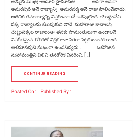
తెలివైన మంత్రి -ఆదూరి హైమావతి అనగా అనగా
అమరపురి అనే రాజ్యాన్ని అమరవర్మ అనే రాజు పాలించేవాడు.
అతనికి తనరాజ్యాన్ని విస్తరించాలనే ఆశపుట్టింది. యుధ్ధంచేసి
పక్క రాజ్యాలను కలుపుకుని తానే మహారాజు కావాలనీ,
చుట్టుపక్కల రాజులంతా తనకు సామంతులుగా ఉండాలనే
విపరీతమైన కోరికతో నిద్రకూడా సరిగా పట్టకుండాపోయింది.
ఆశమానవుని సుఖంగా ఉండనివ్వదు . ఒకరోజున
మహామంత్రిని పిలిచి తనకోరిక వివరించి, […]
CONTINUE READING
Posted On :
Published By :