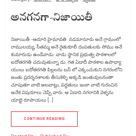
అనగనగా-నిజాయితీ
నిజాయితీ -ఆదూరి హైమావతి నడమానూరు అనే గ్రామంలో
రాములయ్య, సీతమ్మ అనే రైతుకూలీ దంపతులకు సోము అనే
కుమారుడు ఉండేవాడు. వాడు స్థానిక ప్రభుత్వ పాఠశాలలో
ఐదోతరగతి చదువుతున్నా డు. గత ఏడాదీ పాఠశాల ఉపాధ్యా
యులు ఐదోతరగతి పిల్లలను బస్ లో ఎక్కంచుకుని నగరంలోని
జంతు ప్రదర్శనశాలకు తీసుకెళ్ళి అక్కడి జంతువులనంతా
చూపుతూ వాటి అలవాట్లు, పద్దతులు ఇంకా వాటి గురంచిన
అనేక విషయాలు చెప్పే వారు. ఆ ఏడాది నగరానికి వెళ్ళను
యాభై రూపాయలు […]
CONTINUE READING