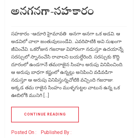
అనగనగా-సహకారం
సహకారం -ఆదూరి హైమావతి అనగా అనగా ఒక అడవి. ఆ
అడవిలో చాలా జంతువులుండేవి.. ఎవరిపాటికి అవి సుఖంగా
జీవించేవి. ఒకరోజున గజరాజు విహారంగా నడుస్తూ ఉదయాన్నే
సరస్సులో స్నానంచేసి రావాలని బయల్దేరింది. సరస్సుకు కొద్ది
దూరంలో ఉండగానే తమరాజైన సింహం అరుపు వినిపించింది.
ఆ అరుపు బాధగా కష్టంలో ఉన్నట్లు అనిపించి వడివడిగా
నడుస్తూ ఆ అరుపు వినిపిస్తున్నచోటికి వచ్చింది గజరాజు.
అక్కడ తమ రాజైన సింహం ముళ్ళగుట్టల చాటున ఉన్న ఒక
ఊబిలోకి మునిగి […]
CONTINUE READING
Posted On :
Published By :