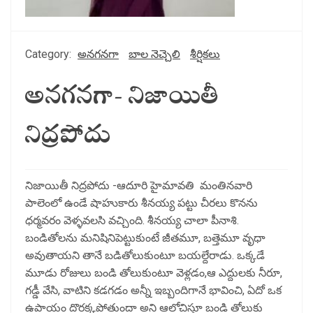
Category:
అనగనగా
బాల నెచ్చెలి
శీర్షికలు
అనగనగా- నిజాయితీ
నిద్రపోదు
నిజాయితీ నిద్రపోదు -ఆదూరి హైమావతి మంతినవారి
పాలెంలో ఉండే షాహుకారు శీనయ్య పట్టు చీరలు కొనను
ధర్మవరం వెళ్ళవలసి వచ్చింది. శీనయ్య చాలా పీనాశి.
బండితోలను మనిషినిపెట్టుకుంటే జీతమూ, బత్తెమూ వృధా
అవుతాయని తానే బడితోలుకుంటూ బయల్దేరాడు. ఒక్కడే
మూడు రోజులు బండి తోలుకుంటూ వెళ్లడం,ఆ ఎద్దులకు నీరూ,
గడ్డీ వేసి, వాటిని కడగడం అన్నీ ఇబ్బందిగానే భావించి, ఏదో ఒక
ఉపాయం దొరక్కపోతుందా అని ఆలోచిస్తూ బండి తోలుకు