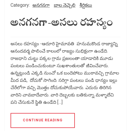
Category:
అనగనగా
బాల నెచ్చెలి
శీర్షికలు
అనగనగా-అసలు రహస్యం
అసలు రహస్యం -ఆదూరి హైమావతి హనుమకొండ రాజ్యాన్ని
ఆనందవర్మ పాలించే కాలంలో రాజ్యం సుభిక్షంగా ఉండేది.
రాజధాని చుట్టు పక్కల గ్రామ ప్రజలంతా యాడాదికి మూడు
పంటలు పండించుకుంటూ సుఖశాంతులతో జీవించేవారు.
ఉన్నట్లుండి ఎక్కడి నుంచో ఒక బందెపోటు ముఠావచ్చి గ్రామాల
మీద పడి, దోచుకో సాగింది. సరిగ్గా పంటలు పండి ధాన్యం ఇల్లు
చేరేలోగా వచ్చి మొత్తం దోచుకుపోయేవారు. ఎదురు తిరిగిన
వారిని చావబాదేవారు. వారి దెబ్బలకు బతికున్నా మళ్ళాలేచి
పని చేసుకునే స్థితి ఉండేది […]
CONTINUE READING