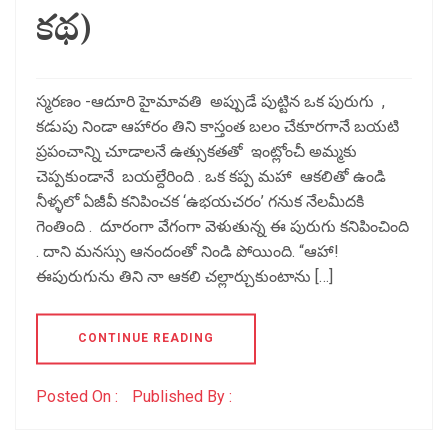
కథ)
స్మరణం -ఆదూరి హైమావతి అప్పుడే పుట్టిన ఒక పురుగు ,
కడుపు నిండా ఆహారం తిని కాస్తంత బలం చేకూరగానే బయటి
ప్రపంచాన్ని చూడాలనే ఉత్సుకతతో ఇంట్లోంచీ అమ్మకు
చెప్పకుండానే బయల్దేరింది . ఒక కప్ప మహా ఆకలితో ఉండి
నీళ్ళలో ఏజీవీ కనిపించక ‘ఉభయచరం’ గనుక నేలమీదకి
గెంతింది . దూరంగా వేగంగా వెళుతున్న ఈ పురుగు కనిపించింది
. దాని మనస్సు ఆనందంతో నిండి పోయింది. “ఆహా!
ఈపురుగును తిని నా ఆకలి చల్లార్చుకుంటాను […]
CONTINUE READING
Posted On :
Published By :