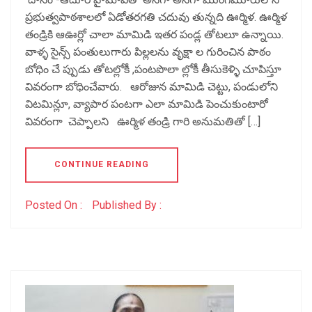
ప్రభుత్వపాఠశాలలో ఏడోతరగతి చదువు తున్నది ఊర్మిళ. ఊర్మిళ
తండ్రికి ఆఊర్లో చాలా మామిడి ఇతర పండ్ల తోటలూ ఉన్నాయి.
వాళ్ళ సైన్స్ పంతులుగారు పిల్లలను వృక్షా ల గురించిన పాఠం
బోధిం చే ప్పుడు తోటల్లోకీ ,పంటపొలా ల్లోకీ తీసుకెళ్ళి చూపిస్తూ
వివరంగా బోధించేవారు. ఆరోజున మామిడి చెట్టు, పండులోని
విటమిన్లూ, వ్యాపార పంటగా ఎలా మామిడి పెంచుకుంటారో
వివరంగా చెప్పాలని ఊర్మిళ తండ్రి గారి అనుమతితో […]
CONTINUE READING
Posted On :
Published By :