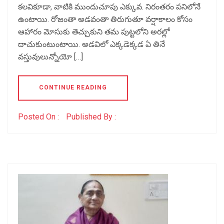
కలవికూడా, వాటికి ముందుచూపు ఎక్కువ. నిరంతరం పనిలోనే
ఉంటాయి. రోజంతా అడవంతా తిరుగుతూ వర్షాకాలం కోసం
ఆహారం మోసుకు తెచ్చుకుని తమ పుట్టలోని అరల్లో
దాచుకుంటుంటాయి. అడవిలో ఎక్కడెక్కడ ఏ తినే
వస్తువులున్నోయో […]
CONTINUE READING
Posted On :
Published By :