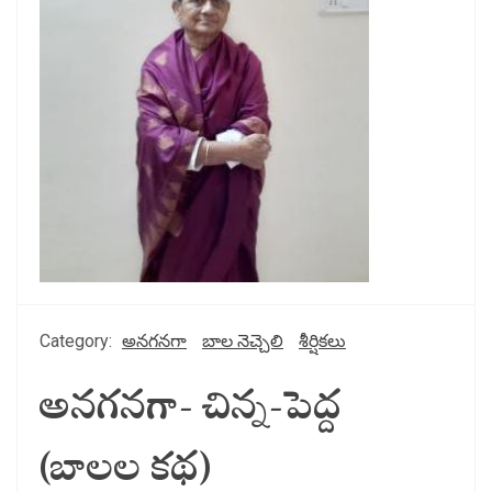
Category:
అనగనగా
బాల నెచ్చెలి
శీర్షికలు
అనగనగా- చిన్న-పెద్ద
(బాలల కథ)