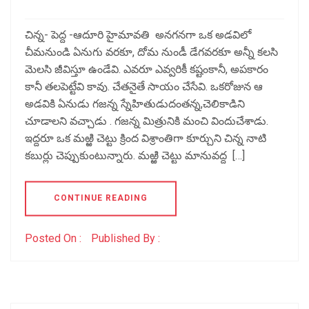
చిన్న- పెద్ద -ఆదూరి హైమావతి అనగనగా ఒక అడవిలో
చీమనుండి ఏనుగు వరకూ, దోమ నుండీ డేగవరకూ అన్నీ కలసి
మెలసి జీవిస్తూ ఉండేవి. ఎవరూ ఎవ్వరికీ కష్టంకానీ, అపకారం
కానీ తలపెట్టేవి కావు. చేతనైతే సాయం చేసేవి. ఒకరోజున ఆ
అడవికి ఏనుడు గజన్న స్నేహితుడుదంతన్న,చెలికాడిని
చూడాలని వచ్చాడు . గజన్న మిత్రునికి మంచి విందుచేశాడు.
ఇద్దరూ ఒక మఱ్ఱి చెట్టు క్రింద విశ్రాంతిగా కూర్చుని చిన్న నాటి
కబుర్లు చెప్పుకుంటున్నారు. మఱ్ఱి చెట్టు మానువద్ద […]
CONTINUE READING
Posted On :
Published By :