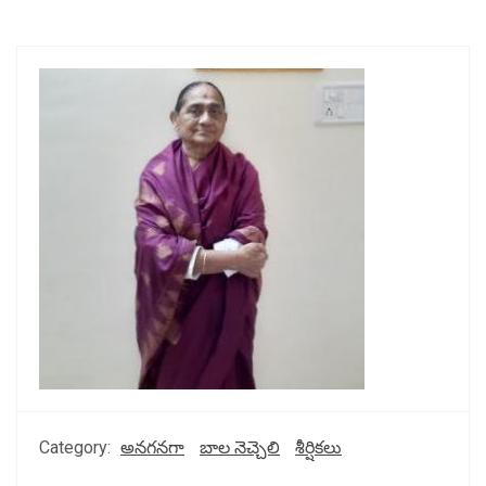
Category:
అనగనగా
బాల నెచ్చెలి
శీర్షికలు