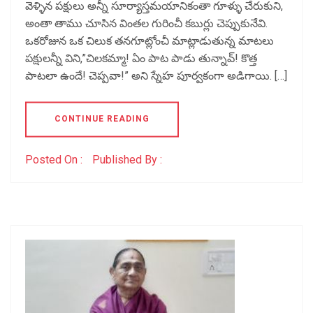
వెళ్ళిన పక్షులు అన్నీ సూర్యాస్తమయానికంతా గూళ్ళు చేరుకుని,
అంతా తాము చూసిన వింతల గురించీ కబుర్లు చెప్పుకునేవి.
ఒకరోజున ఒక చిలుక తనగూట్లోంచీ మాట్లాడుతున్న మాటలు
పక్షులన్నీ విని,”చిలకమ్మా! ఏం పాట పాడు తున్నావ్! కొత్త
పాటలా ఉందే! చెప్పవా!” అని స్నేహ పూర్వకంగా అడిగాయి. […]
CONTINUE READING
Posted On :
Published By :