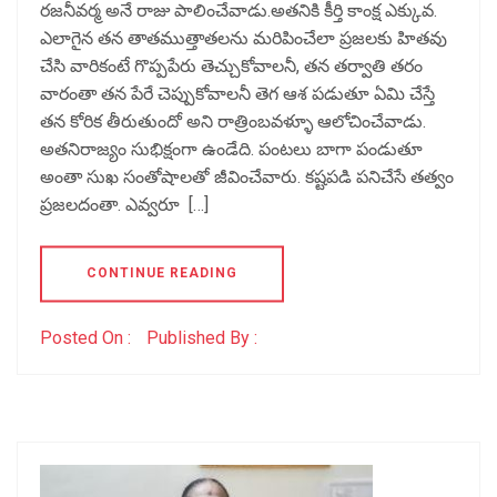
రజనీవర్మ అనే రాజు పాలించేవాడు.అతనికి కీర్తి కాంక్ష ఎక్కువ.
ఎలాగైన తన తాతముత్తాతలను మరిపించేలా ప్రజలకు హితవు
చేసి వారికంటే గొప్పపేరు తెచ్చుకోవాలనీ, తన తర్వాతి తరం
వారంతా తన పేరే చెప్పుకోవాలనీ తెగ ఆశ పడుతూ ఏమి చేస్తే
తన కోరిక తీరుతుందో అని రాత్రింబవళ్ళూ ఆలోచించేవాడు.
అతనిరాజ్యం సుభిక్షంగా ఉండేది. పంటలు బాగా పండుతూ
అంతా సుఖ సంతోషాలతో జీవించేవారు. కష్టపడి పనిచేసే తత్వం
ప్రజలదంతా. ఎవ్వరూ […]
CONTINUE READING
Posted On :
Published By :