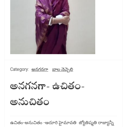
Category:
అనగనగా
బాల నెచ్చెలి
అనగనగా- ఉచితం-
అనుచితం
ఉచితం-అనుచితం -ఆదూరి హైమావతి జ్యోతిష్మతి రాజ్యాన్నీ