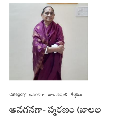
Category:
అనగనగా
బాల నెచ్చెలి
శీర్షికలు
అనగనగా- స్మరణం (బాలల