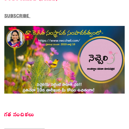
SUBSCRIBE
గత సంచికలు