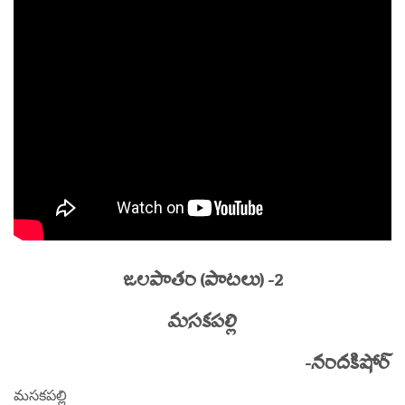
జలపాతం (పాటలు) -2
మసకపల్లి
-నందకిషోర్
మసకపల్లి