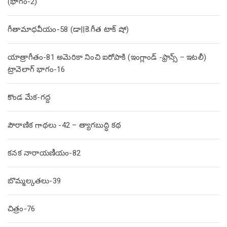
(భాగం-2)
గీతామాధవీయం-58 (డా||కె.గీత టాక్ షో)
యాత్రాగీతం-81 అమెరికా నించి ఐరోపాకి (ఇంగ్లాండ్ -ఫ్రాన్స్ – ఇటలీ)
ట్రావెలాగ్ భాగం-16
కొండ మేక-గద్ద
పౌరాణిక గాథలు -42 – త్యాగబుద్ధి కథ
కనక నారాయణీయం-82
బొమ్మల్కతలు-39
చిత్రం-76