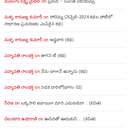
ములుగు లక్ష్మీ మైథిలి
on
ప్రమద – సునీత విలియమ్స్
మళ్ళ కారుణ్య కుమార్
on
సోదెమ్మ (నెచ్చెలి-2024 కథల పోటీలో
సాధారణ ప్రచురణకు ఎంపికైన కథ)
మళ్ళ కారుణ్య కుమార్
on
అడ్డదారి (కథ)
పద్మావతి రాంభక్త
on
తాగని టీ (కథ)
పద్మావతి రాంభక్త
on
నేను బాగానే ఉన్నాను (క‌థ‌)
పద్మావతి రాంభక్త
on
నడక దారిలో(భాగం-52)
నీరజ
on
ఒక్కసారి జవాబుగా మారి ఎదుటకురా…. (కవిత)
చిలుకూరి ఉషారాణి
on
ఊపిరితో ఊదుకుని…… (కవిత)