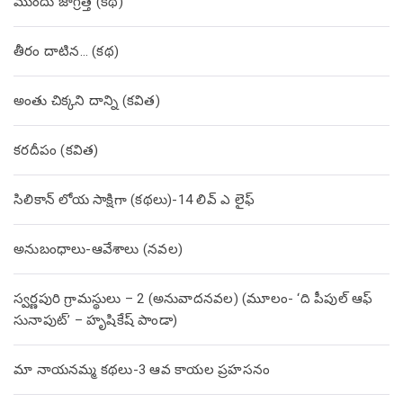
ముందు జాగ్రత్త (క‌థ‌)
తీరం దాటిన… (క‌థ‌)
అంతు చిక్కని దాన్ని (కవిత)
కరదీపం (కవిత)
సిలికాన్ లోయ సాక్షిగా (కథలు)-14 లివ్ ఎ లైఫ్
అనుబంధాలు-ఆవేశాలు (నవల)
స్వర్ణపురి గ్రామస్థులు – 2 (అనువాదనవల) (మూలం- ‘ది పీపుల్ ఆఫ్
సునాపుట్’ – హృషికేష్ పాండా)
మా నాయనమ్మ కథలు-3 ఆవ కాయల ప్రహసనం