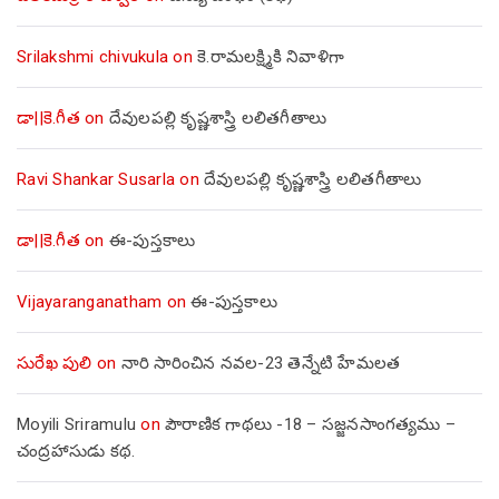
Srilakshmi chivukula
on
కె.రామలక్ష్మికి నివాళిగా
డా||కె.గీత
on
దేవులపల్లి కృష్ణశాస్త్రి లలితగీతాలు
Ravi Shankar Susarla
on
దేవులపల్లి కృష్ణశాస్త్రి లలితగీతాలు
డా||కె.గీత
on
ఈ-పుస్తకాలు
Vijayaranganatham
on
ఈ-పుస్తకాలు
సురేఖ పులి
on
నారి సారించిన నవల-23 తెన్నేటి హేమలత
Moyili Sriramulu
on
పౌరాణిక గాథలు -18 – సజ్జనసాంగత్యము –
చంద్రహాసుడు కథ.