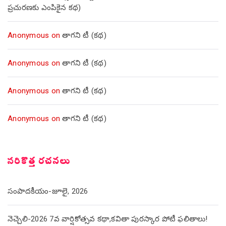
ప్రచురణకు ఎంపికైన కథ)
Anonymous
on
తాగని టీ (కథ)
Anonymous
on
తాగని టీ (కథ)
Anonymous
on
తాగని టీ (కథ)
Anonymous
on
తాగని టీ (కథ)
సరికొత్త రచనలు
సంపాదకీయం-జూలై, 2026
నెచ్చెలి-2026 7వ వార్షికోత్సవ కథా,కవితా పురస్కార పోటీ ఫలితాలు!