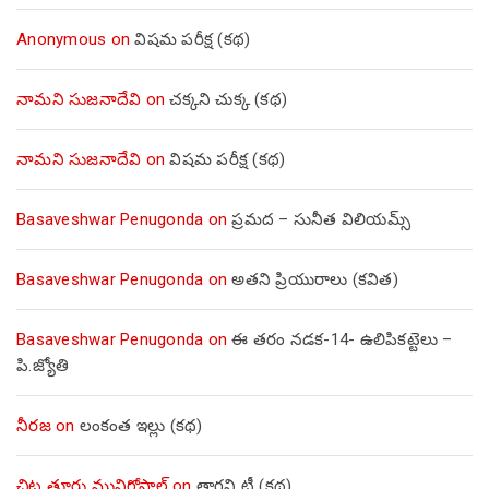
Anonymous
on
విషమ పరీక్ష (క‌థ‌)
నామని సుజనాదేవి
on
చక్కని చుక్క (కథ)
నామని సుజనాదేవి
on
విషమ పరీక్ష (క‌థ‌)
Basaveshwar Penugonda
on
ప్రమద – సునీత విలియమ్స్
Basaveshwar Penugonda
on
అతని ప్రియురాలు (కవిత)
Basaveshwar Penugonda
on
ఈ తరం నడక-14- ఉలిపికట్టెలు –
పి.జ్యోతి
నీరజ
on
లంకంత ఇల్లు (కథ)
చిట్ట త్తూరు మునిగోపాల్
on
తాగని టీ (కథ)