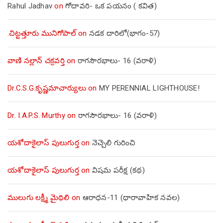
Rahul Jadhav
on
గోదావరి- ఒక పయనం ( కవిత)
.చిట్టత్తూరు మునిగోపాల్
on
నడక దారిలో(భాగం-57)
వాణి నల్లాన్ చక్రవర్తి
on
రాగసౌరభాలు- 16 (వరాళి)
Dr.C.S.G.కృష్ణమాచార్యులు
on
MY PERENNIAL LIGHTHOUSE!
Dr. I.A.P.S. Murthy
on
రాగసౌరభాలు- 16 (వరాళి)
యశోదాకైలాస్ పులుగుర్త
on
నెచ్చెలి గురించి
యశోదాకైలాస్ పులుగుర్త
on
విషమ పరీక్ష (క‌థ‌)
ములుగు లక్ష్మీ మైథిలి
on
ఆరాధన-11 (ధారావాహిక నవల)