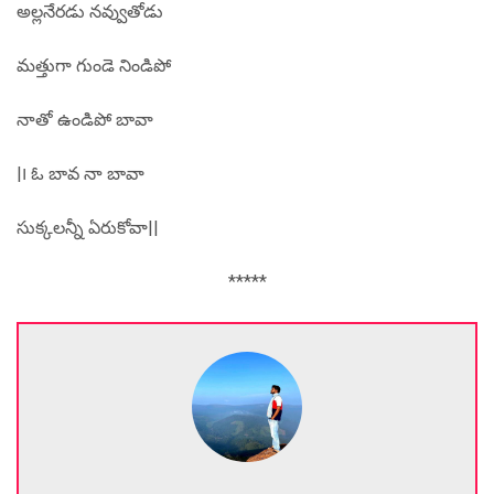
అల్లనేరడు నవ్వుతోడు
మత్తుగా గుండె నిండిపో
నాతో ఉండిపో బావా
|౹ ఓ బావ నా బావా
సుక్కలన్నీ ఏరుకోవా||
*****