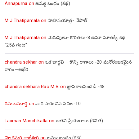
Annapurna
on
జన్యు బంధం (కథ)
M J Thatipamala
on
సాహసయాత్ర- నేపాల్‌
M J Thatipamala
on
మెరుపులు- కొరతలు-8 ఉమా నూతక్కి కథ
“25వ గంట”
chandra sekhar
on
ఒక భార్గవి – కొన్ని రాగాలు -20 మనోరంజకమైన
రాగం—అభేరి
chandra sekhara Rao M.V.
on
జ్ఞాపకాలసందడి -48
రమణమూర్తి
on
నారి సారించిన నవల-10
Laxman Manchikatla
on
అతని ప్రియురాలు (కవిత)
చిలకమర్రి రాజేశ్వరి
on
జన్యు బంధం (కథ)