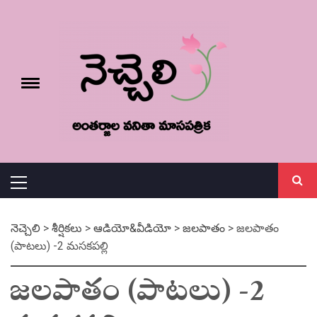
Skip
నెచ్చెలి
to
content
e
Toggle
menu
వనితా మాస పత్రిక
Primary
Menu
నెచ్చెలి
>
శీర్షికలు
>
ఆడియో&వీడియో
>
జలపాతం
>
జలపాతం
(పాటలు) -2 మసకపల్లి
జలపాతం (పాటలు) -2