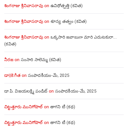
శింగరాజు శ్రీనివాసరావు
on
ఉవిధోత్పత్తి (కవిత)
శింగరాజు శ్రీనివాసరావు
on
శూన్య తత్వం (కవిత)
శింగరాజు శ్రీనివాసరావు
on
ఒక్కసారి జవాబుగా మారి ఎదుటకురా….
(కవిత)
నీరజ
on
సంసారి సాలెమ్మ (కవిత)
డా||కె.గీత
on
సంపాదకీయం-మే, 2025
డా.పి. విజయలక్ష్మి పండిట్
on
సంపాదకీయం-మే, 2025
చిట్టత్తూరు మునిగోపాల్
on
తాగని టీ (కథ)
చిట్టత్తూరు మునిగోపాల్
on
తాగని టీ (కథ)