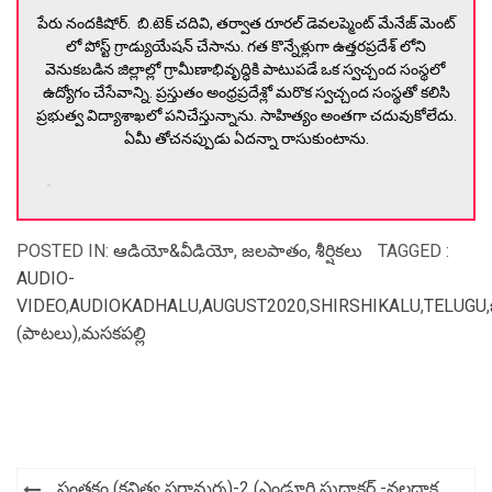
పేరు నందకిషోర్. బి.టెక్ చదివి, తర్వాత రూరల్ డెవలప్మెంట్ మేనేజ్ మెంట్
లో పోస్ట్ గ్రాడ్యుయేషన్ చేసాను. గత కొన్నేళ్లుగా ఉత్తరప్రదేశ్ లోని
వెనుకబడిన జిల్లాల్లో గ్రామీణాభివృద్ధికి పాటుపడే ఒక స్వచ్చంద సంస్థలో
ఉద్యోగం చేసేవాన్ని. ప్రస్తుతం అంధ్రప్రదేశ్లో మరొక స్వచ్చంద సంస్థతో కలిసి
ప్రభుత్వ విద్యాశాఖలో పనిచేస్తున్నాను. సాహిత్యం అంతగా చదువుకోలేదు.
ఏమీ తోచనప్పుడు ఏదన్నా రాసుకుంటాను.
-
POSTED IN:
ఆడియో&వీడియో
,
జలపాతం
,
శీర్షికలు
TAGGED :
AUDIO-
VIDEO
,
AUDIOKADHALU
,
AUGUST2020
,
SHIRSHIKALU
,
TELUGU
,
(పాటలు)
,
మసకపల్లి
Post
సంతకం (కవిత్వ పరామర్శ)-2 (ఎండ్లూరి సుధాకర్ -నల్లద్రాక్ష