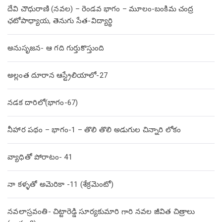
దేవి చౌధురాణి (నవల) – రెండవ భాగం – మూలం-బంకిమ చంద్ర
ఛటోపాధ్యాయ, తెనుగు సేత-విద్యార్థి
అనుసృజన- ఆ గది గుర్తుకొస్తుంది
అల్లంత దూరాన ఆస్ట్రేలియాలో-27
నడక దారిలో(భాగం-67)
నీహార పథం – భాగం-1 – తొలి తొలి అడుగుల చిన్నారి లోకం
వ్యాధితో పోరాటం- 41
నా కళ్ళతో అమెరికా -11 (శేక్రమెంటో)
నవలాస్రవంతి- చిట్టారెడ్డి సూర్యకుమారి గారి నవల జీవిత చిత్రాలు