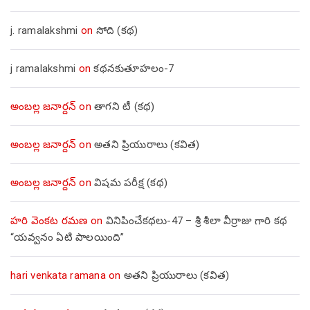
j. ramalakshmi
on
సోది (కథ)
j ramalakshmi
on
కథనకుతూహలం-7
అంబల్ల జనార్దన్
on
తాగని టీ (కథ)
అంబల్ల జనార్దన్
on
అతని ప్రియురాలు (కవిత)
అంబల్ల జనార్దన్
on
విషమ పరీక్ష (క‌థ‌)
హరి వెంకట రమణ
on
వినిపించేకథలు-47 – శ్రీ శీలా వీర్రాజు గారి కథ
“యవ్వనం ఏటి పాలయింది”
hari venkata ramana
on
అతని ప్రియురాలు (కవిత)