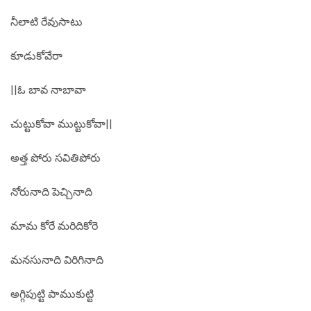
నీలాటి రేవుసాటు
కూడుకోవేరా
||ఓ బావ నాబావా
చుట్టుకోవా ముట్టుకోవా||
అత్త పోరు సవితిపోరు
నోరునాది పెచ్చినాది
మామ కోరే మరిదికోరె
మనసునాది విరిగినాది
అగ్గిపుట్టి పాముకుట్టి