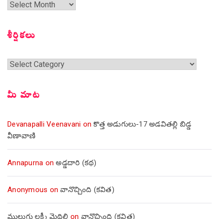
గత
సంచికలు
శీర్షికలు
శీర్షికలు
మీ మాట
Devanapalli Veenavani
on
కొత్త అడుగులు-17 అడవితల్లి బిడ్డ
వీణావాణి
Annapurna
on
అడ్డదారి (కథ)
Anonymous
on
వానొచ్చింది (కవిత)
ములుగు లక్ష్మీ మైథిలి
on
వానొచ్చింది (కవిత)