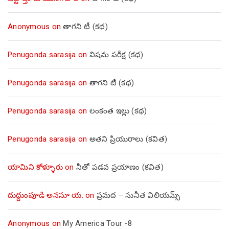
Anonymous
on
తాగని టీ (కథ)
Penugonda sarasija
on
విషమ పరీక్ష (క‌థ‌)
Penugonda sarasija
on
తాగని టీ (కథ)
Penugonda sarasija
on
లంకంత ఇల్లు (కథ)
Penugonda sarasija
on
అతని ప్రియురాలు (కవిత)
యామిని కోళ్ళూరు
on
నీతో పడవ ప్రయాణం (కవిత)
దుద్దుంపూడి అనసూ య.
on
ప్రమద – సునీత విలియమ్స్
Anonymous
on
My America Tour -8