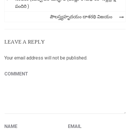
navigation
పందిరి )
పౌలస్త్యహృదయం దాశరథి విజయం
LEAVE A REPLY
Your email address will not be published.
COMMENT
NAME
EMAIL