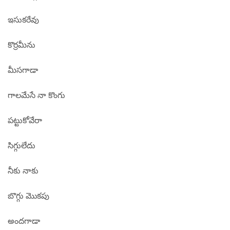
ఇసుకరేవు
కొర్రమీను
మీసగాడా
గాలమేసే నా కొంగు
పట్టుకోవేరా
సిగ్గులేదు
నీకు నాకు
బొగ్గు మొకపు
అందగాడా