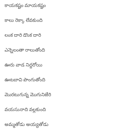
కాయకష్టం మాయకష్టం
కాలు రెక్కా లేవకుంది
లంక దారి డొంక దారి
ఎన్నెలంతా రాలుతోంది
ఊరు వాడ నిద్దరోయి
ఊటబావి పొంగుతోంది
మొరటుగున్న మొగునిజేరి
వయసునాది వల్లకుంది
అమ్మతోడు అయ్యతోడు