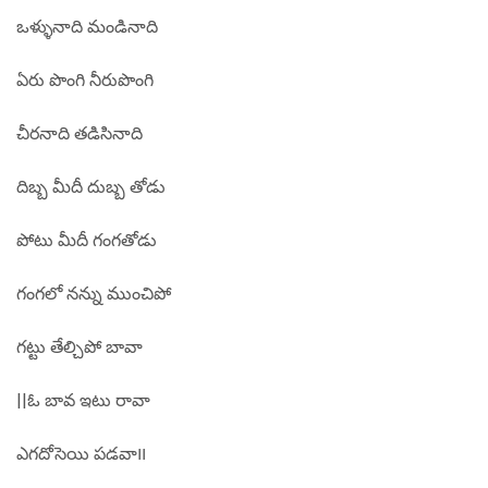
ఒళ్ళునాది మండినాది
ఏరు పొంగి నీరుపొంగి
చీరనాది తడిసినాది
దిబ్బ మీదీ దుబ్బ తోడు
పోటు మీదీ గంగతోడు
గంగలో నన్ను ముంచిపో
గట్టు తేల్చిపో బావా
||ఓ బావ ఇటు రావా
ఎగదోసెయి పడవా౹౹