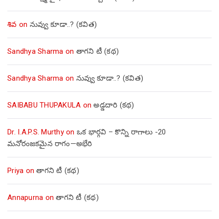
శివ
on
నువ్వు కూడా..? (కవిత)
Sandhya Sharma
on
తాగని టీ (కథ)
Sandhya Sharma
on
నువ్వు కూడా..? (కవిత)
SAIBABU THUPAKULA
on
అడ్డదారి (కథ)
Dr. I.A.P.S. Murthy
on
ఒక భార్గవి – కొన్ని రాగాలు -20
మనోరంజకమైన రాగం—అభేరి
Priya
on
తాగని టీ (కథ)
Annapurna
on
తాగని టీ (కథ)