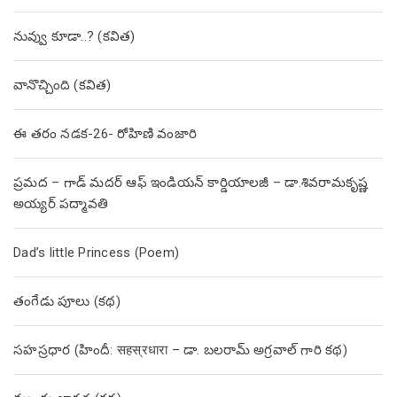
నువ్వు కూడా..? (కవిత)
వానొచ్చింది (కవిత)
ఈ తరం నడక-26- రోహిణి వంజారి
ప్రమద – గాడ్ మదర్ ఆఫ్ ఇండియన్ కార్డియాలజీ – డా.శివరామకృష్ణ
అయ్యర్ పద్మావతి
Dad’s little Princess (Poem)
తంగేడు పూలు (క‌థ‌)
సహస్రధార (హిందీ: सहस्रधारा – డా. బలరామ్ అగ్రవాల్ గారి కథ)