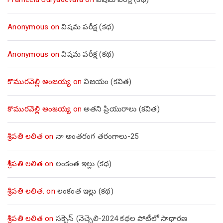
Anonymous
on
విషమ పరీక్ష (క‌థ‌)
Anonymous
on
విషమ పరీక్ష (క‌థ‌)
కొమురవెల్లి అంజయ్య
on
విజయం (కవిత)
కొమురవెల్లి అంజయ్య
on
అతని ప్రియురాలు (కవిత)
శ్రీపతి లలిత
on
నా అంతరంగ తరంగాలు-25
శ్రీపతి లలిత
on
లంకంత ఇల్లు (కథ)
శ్రీపతి లలిత.
on
లంకంత ఇల్లు (కథ)
శ్రీపతి లలిత
on
సక్సెస్ (నెచ్చెలి-2024 కథల పోటీలో సాధారణ