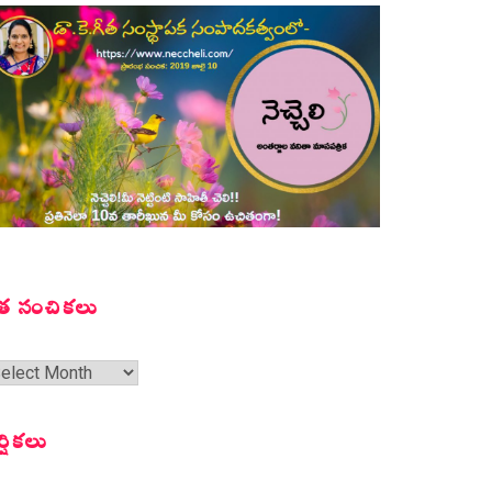
త సంచికలు
త
ంచికలు
ర్షికలు