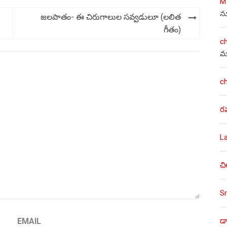
M
న
జలపాతం- ఈ చిరుగాలుల సవ్వడులూ (లలిత
గీతం)
c
మ
c
ర
L
చి
Sr
డా
EMAIL