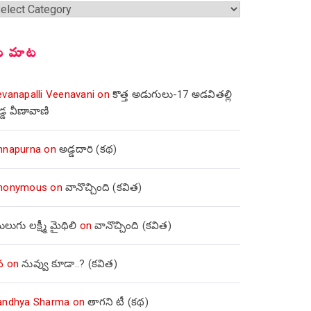
్షికలు
ీ మాట
evanapalli Veenavani
on
కొత్త అడుగులు-17 అడవితల్లి
డ్డ వీణావాణి
nnapurna
on
అడ్డదారి (కథ)
nonymous
on
వానొచ్చింది (కవిత)
లుగు లక్ష్మీ మైథిలి
on
వానొచ్చింది (కవిత)
వ
on
నువ్వు కూడా..? (కవిత)
andhya Sharma
on
తాగని టీ (కథ)