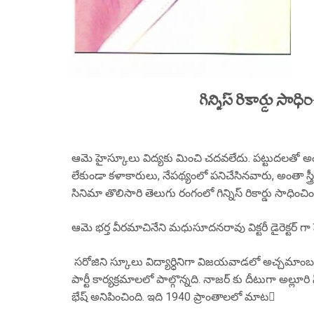
గిన్నిస్ రికార్డు సా
ఆమె హైస్కూలు విద్యకు మించి చదవలేదు. పట్టుదలతో అందర
లేకుండా కళాకారులు, నేపథ్యంలో పనిచేసినవారు, అంతా స్త్రీలే. 
సినిమా తొలిసారి తెలుగు రంగంలో గిన్నిస్ రికార్డు సాధించి
ఆమె భర్త వీరమాచినేని మధుసూదనరావు విక్టరీ డైరెక్టర్ 
సరోజిని స్కూలు విద్యార్ధినిగా విజయవాడలో అచ్చమాంబ కమ్య
పార్టీ కార్యక్రమాలలో పాల్గొన్నది. నాజర్ కు దీటుగా అల్లూ
భేష్ అనిపించింది. ఇది 1940 ప్రాంతాలలో మాట