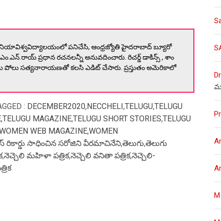
S
ఉస్మానియావిశ్వవిద్యాలయంలో పనిచేసి, ఆంధ్రజ్యోతి హైదరాబాద్ బ్యూరో
S
ఎం.ఎన్.రాయ్ ప్రధాన రచనలన్నీ అనువదించారు. రిచర్డ్ డాకిన్స్ , శాం
ను పోలు సత్యనారాయణతో కలసి ఎడిట్ చేసారు. ప్రస్తుతం అమెరికాలో
Dr
మ
AGGED :
DECEMBER2020
,
NECCHELI
,
TELUGU
,
TELUGU
Pr
E
,
TELUGU MAGAZINE
,
TELUGU SHORT STORIES
,
TELUGU
 WOMEN WEB MAGAZINE
,
WOMEN
A
నిస్ రికార్డు సాధించిన సరోజిని వీరమాచినేని
,
తెలుగు
,
తెలుగు
క
,
నెచ్చెలి మహిళా పత్రిక
,
నెచ్చెలి వనితా పత్రిక
,
నెచ్చెలి-
్రిక
A
M