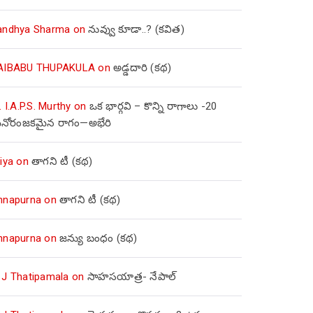
andhya Sharma
on
నువ్వు కూడా..? (కవిత)
AIBABU THUPAKULA
on
అడ్డదారి (కథ)
. I.A.P.S. Murthy
on
ఒక భార్గవి – కొన్ని రాగాలు -20
నోరంజకమైన రాగం—అభేరి
iya
on
తాగని టీ (కథ)
nnapurna
on
తాగని టీ (కథ)
nnapurna
on
జన్యు బంధం (కథ)
 J Thatipamala
on
సాహసయాత్ర- నేపాల్‌