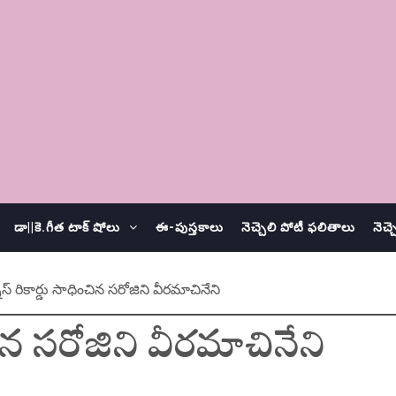
డా||కె.గీత టాక్ షోలు
ఈ-పుస్తకాలు
నెచ్చెలి పోటీ ఫలితాలు
నెచ్
నిస్ రికార్డు సాధించిన సరోజిని వీరమాచినేని
ంచిన సరోజిని వీరమాచినేని