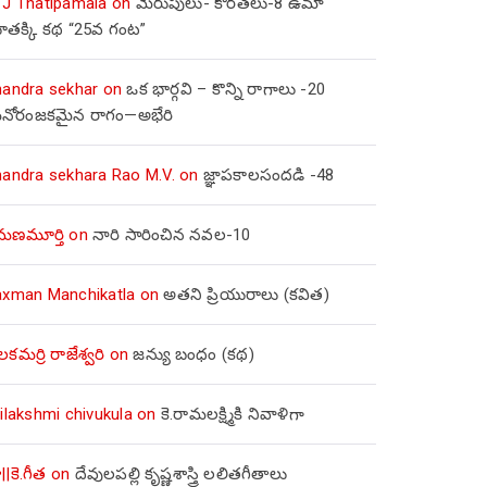
 J Thatipamala
on
మెరుపులు- కొరతలు-8 ఉమా
ూతక్కి కథ “25వ గంట”
handra sekhar
on
ఒక భార్గవి – కొన్ని రాగాలు -20
నోరంజకమైన రాగం—అభేరి
handra sekhara Rao M.V.
on
జ్ఞాపకాలసందడి -48
మణమూర్తి
on
నారి సారించిన నవల-10
axman Manchikatla
on
అతని ప్రియురాలు (కవిత)
లకమర్రి రాజేశ్వరి
on
జన్యు బంధం (కథ)
ilakshmi chivukula
on
కె.రామలక్ష్మికి నివాళిగా
||కె.గీత
on
దేవులపల్లి కృష్ణశాస్త్రి లలితగీతాలు