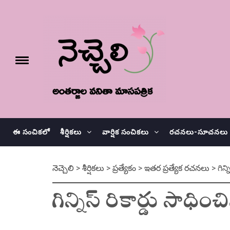
Skip
నెచ్చెలి
to
content
e
Toggle
menu
వనితా మాస పత్రిక
ఈ సంచికలో
శీర్షికలు
వార్షిక సంచికలు
రచనలు-సూచనలు
నెచ్చెలి
>
శీర్షికలు
>
ప్రత్యేకం
>
ఇతర ప్రత్యేక రచనలు
>
గిన్
గిన్నిస్ రికార్డు సాధి