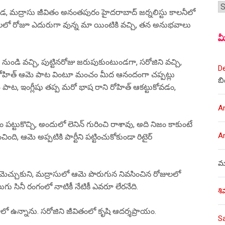
శీర
, మద్రాసు జీవితం అనంతపురం హైదరాబాద్ జర్నలిస్టు కాలనీలో
తాలలో రోజూ ఎదురుగా వున్న మా యింటికి వచ్చి, తన అనుభవాలు
మ
ండి వచ్చి, పుట్టినరోజు జరుపుకుంటుండగా, సరోజిని వచ్చి,
D
ి రోహిత్ ఆమె పాట వింటూ మంచం మీద ఆనందంగా చప్పట్లు
బి
ట, ఇంగ్లీషు తప్ప మరో భాష రాని రోహిత్ ఆకట్టుకోవడం,
A
పట్టుకొచ్చి, అందులో లెనిన్ గురించి రాశావు, అది నిజం కాకుంటే
A
ంది, ఆమె అప్పటికి పార్టీని పట్టించుకోకుండా రిటైర్
ము
ని మెచ్చుకుని, మద్రాసులో ఆమె పొరుగున నివసించిన రోజులలో
ుగు సినీ రంగంలో నాటికీ నేటికీ ఎవరూ లేరనేది.
శి
ో ఉన్నాను. సరోజిని జీవితంలో కృషి ఆదర్శప్రాయం.
S