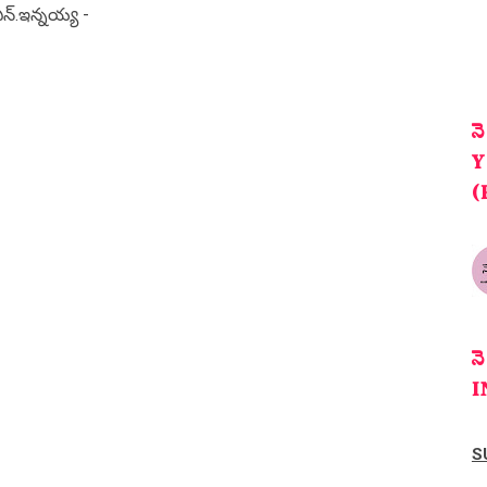
న్.ఇన్నయ్య -
న
Y
(
న
I
S