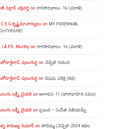
ణి నల్లాన్ చక్రవర్తి
on
రాగసౌరభాలు- 16 (వరాళి)
.C.S.G.కృష్ణమాచార్యులు
on
MY PERENNIAL
IGHTHOUSE!
. I.A.P.S. Murthy
on
రాగసౌరభాలు- 16 (వరాళి)
ోదాకైలాస్ పులుగుర్త
on
నెచ్చెలి గురించి
ోదాకైలాస్ పులుగుర్త
on
విషమ పరీక్ష (క‌థ‌)
లుగు లక్ష్మీ మైథిలి
on
ఆరాధన-11 (ధారావాహిక నవల)
లుగు లక్ష్మీ మైథిలి
on
ప్రమద – సునీత విలియమ్స్
్ళ కారుణ్య కుమార్
on
సోదెమ్మ (నెచ్చెలి-2024 కథల