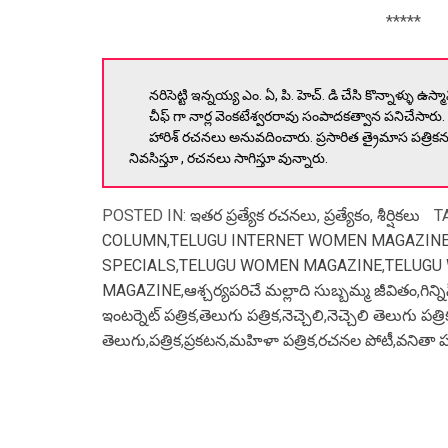
*****
నరిసెట్టి ఇన్నయ్య ఎం. ఏ, పి. హెచ్. డి చేసి కొన్నాళ్ళు 
చీఫ్ గా నార్ల వెంకటేశ్వరరావు సంపాదకత్వాన పనిచేసారు. 
హారిశ్ రచనలు అనువదించారు. ప్రసారిత త్రైమాస పత్రిక
నివసిస్తూ , రచనలు సాగిస్తూ వున్నారు.
POSTED IN:
ఇతర ప్రత్యేక రచనలు
,
ప్రత్యేకం
,
శీర్షికలు
T
COLUMN
,
TELUGU INTERNET WOMEN MAGAZIN
SPECIALS
,
TELUGU WOMEN MAGAZINE
,
TELUGU
MAGAZINE
,
ఆశ్చర్యపరిచే మల్లాది సుబ్బమ్మ జీవితం
,
గిన్
ఇంటర్నెట్ పత్రిక
,
తెలుగు పత్రిక
,
నెచ్చెలి
,
నెచ్చెలి తెలుగు పత్రి
తెలుగు
,
పత్రిక
,
ప్రకటన
,
మహిళా పత్రిక
,
రచనల పోటీ
,
వనితా పత