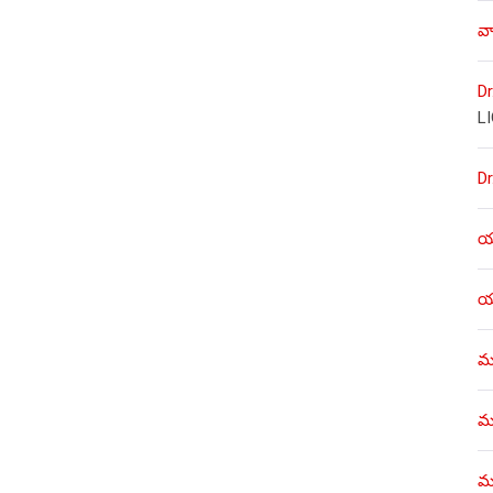
వా
Dr
L
Dr
యశ
యశ
ము
ము
మళ