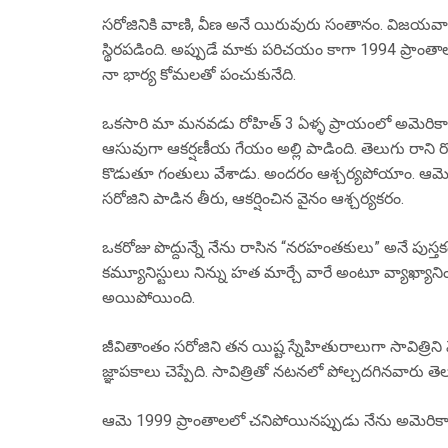
సరోజినికి వాణి, వీణ అనే యిరువురు సంతానం. విజయవాడ
స్థిరపడింది. అప్పుడే మాకు పరిచయం కాగా 1994 ప్రాం
నా భార్య కోమలతో పంచుకునేది.
ఒకసారి మా మనవడు రోహిత్ 3 ఏళ్ళ ప్రాయంలో అమెరికా ను
ఆసువుగా ఆకర్షణీయ గేయం అల్లి పాడింది. తెలుగు రాన
కొడుతూ గంతులు వేశాడు. అందరం ఆశ్చర్యపోయాం. ఆమె పా
సరోజిని పాడిన తీరు, ఆకర్షించిన వైనం ఆశ్చర్యకరం.
ఒకరోజు పొద్దున్నే నేను రాసిన “నరహంతకులు” అనే పుస్తకం 
కమ్యూనిస్టులు నిన్ను హత మార్చే వారే అంటూ వ్యాఖ్యానించి
అయిపోయింది.
జీవితాంతం సరోజిని తన యిష్ట స్నేహితురాలుగా సావిత్రి
జ్ఞాపకాలు చెప్పేది. సావిత్రితో నటనలో పోల్చదగినవారు తెల
ఆమె 1999 ప్రాంతాలలో చనిపోయినప్పుడు నేను అమెరికాల