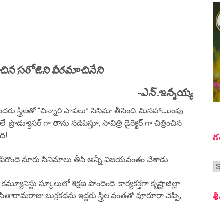
ధించిన సరోజిని వీరమాచినేని
-ఎన్.ఇన్నయ్య
ు స్త్రీలతో “చిన్నారి పాపలు” సినిమా తీసింది. మినహాయింపు
ప్రొడ్యూసర్ గా తాను నడిపిస్తూ, సావిత్రి డైరెక్టర్ గా చిత్రించిన
గ
ంది!
గా పేరొంది నూరు సినిమాలు తీసి అన్నీ విజయవంతం చేశాడు.
గ
స
ూనిస్టు స్కూలులో శిక్షణ పొందింది. కార్యకర్తగా కృష్ణాజిల్లా
శీ
రి సీతారామరాజు బుర్రకథను ఇద్దరు స్త్రీల వంతతో వూరూరా చెప్పి,