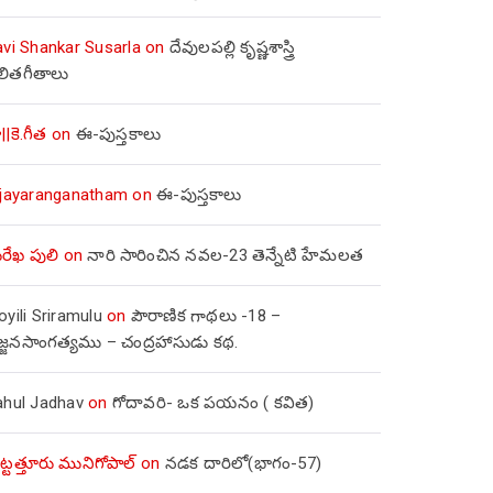
avi Shankar Susarla
on
దేవులపల్లి కృష్ణశాస్త్రి
లితగీతాలు
||కె.గీత
on
ఈ-పుస్తకాలు
ijayaranganatham
on
ఈ-పుస్తకాలు
రేఖ పులి
on
నారి సారించిన నవల-23 తెన్నేటి హేమలత
yili Sriramulu
on
పౌరాణిక గాథలు -18 –
జ్జనసాంగత్యము – చంద్రహాసుడు కథ.
ahul Jadhav
on
గోదావరి- ఒక పయనం ( కవిత)
ిట్టత్తూరు మునిగోపాల్
on
నడక దారిలో(భాగం-57)