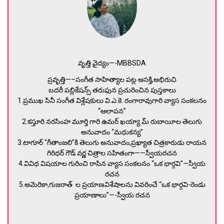
వృత్తి వైద్యం—-MBBSDA
ప్రవృత్తి—–సంగీత సాహిత్యాల పట్ల ఆసక్తి,అభిరుచి
బదరీ పబ్లికేషన్స్ తరుఫున ప్రచురించిన పుస్తకాలు
1.ప్రముఖ సినీ సంగీత విశ్లేషకులు వి.ఎ.కె. రంగారావుగారి వ్యాస సంకలనం
“ఆలాపన”
2.కస్తూరి నరసింహ మూర్తి గారి ఉమర్ ఖయ్యా మ్ రుబాయీల తెలుగు
అనువాదం “మధుకన్య”
3.టాగూర్ “గీతాంజలి”కి తెలుగు అనువాదం,ప్రఖ్యాత చిత్రకారుడు రాయన
గిరిధర్ గౌడ్ వర్ణ చిత్రాల సహితంగా——స్వీయరచన
4.వివిధ విషయాల గురించి రాసిన వ్యాస సంకలనం “ఒక భార్గవి”—స్వీయ
రచన
5.అమెరికా,గుజరాత్ ల ప్రయాణవిశేషాలను వివరించే “ఒక భార్గవి-రెండు
ప్రయాణాలు”—-స్వీయ రచన
-