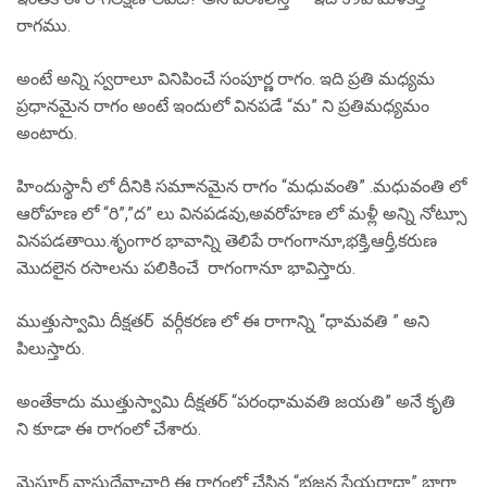
రాగము.
అంటే అన్ని స్వరాలూ వినిపించే సంపూర్ణ రాగం. ఇది ప్రతి మధ్యమ
ప్రధానమైన రాగం అంటే ఇందులో వినపడే “మ” ని ప్రతిమధ్యమం
అంటారు.
హిందుస్థానీ లో దీనికి సమాానమైన రాగం “మధువంతి” .మధువంతి లో
ఆరోహణ లో “రి”,”ద” లు వినపడవు,అవరోహణ లో మళ్లీ అన్ని నోట్సూ
వినపడతాయి.శృంగార భావాన్ని తెలిపే రాగంగానూ,భక్తి,ఆర్తీ,కరుణ
మొదలైన రసాలను పలికించే రాగంగానూ భావిస్తారు.
ముత్తుస్వామి దీక్షతర్ వర్గీకరణ లో ఈ రాగాన్ని “ధామవతి ” అని
పిలుస్తారు.
అంతేకాదు ముత్తుస్వామి దీక్షతర్ “పరంధామవతి జయతి” అనే కృతి
ని కూడా ఈ రాగంలో చేశారు.
మైసూర్ వాసుదేవాచారి ఈ రాగంలో చేసిన “భజన సేయరాదా” బాగా