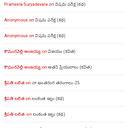
Prameela Suryadevara
on
విషమ పరీక్ష (క‌థ‌)
Anonymous
on
విషమ పరీక్ష (క‌థ‌)
Anonymous
on
విషమ పరీక్ష (క‌థ‌)
కొమురవెల్లి అంజయ్య
on
విజయం (కవిత)
కొమురవెల్లి అంజయ్య
on
అతని ప్రియురాలు (కవిత)
శ్రీపతి లలిత
on
నా అంతరంగ తరంగాలు-25
శ్రీపతి లలిత
on
లంకంత ఇల్లు (కథ)
శ్రీపతి లలిత.
on
లంకంత ఇల్లు (కథ)