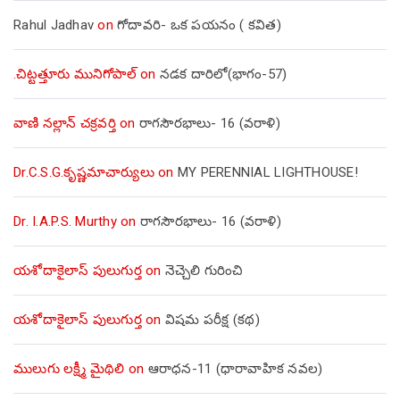
Rahul Jadhav
on
గోదావరి- ఒక పయనం ( కవిత)
.చిట్టత్తూరు మునిగోపాల్
on
నడక దారిలో(భాగం-57)
వాణి నల్లాన్ చక్రవర్తి
on
రాగసౌరభాలు- 16 (వరాళి)
Dr.C.S.G.కృష్ణమాచార్యులు
on
MY PERENNIAL LIGHTHOUSE!
Dr. I.A.P.S. Murthy
on
రాగసౌరభాలు- 16 (వరాళి)
యశోదాకైలాస్ పులుగుర్త
on
నెచ్చెలి గురించి
యశోదాకైలాస్ పులుగుర్త
on
విషమ పరీక్ష (క‌థ‌)
ములుగు లక్ష్మీ మైథిలి
on
ఆరాధన-11 (ధారావాహిక నవల)