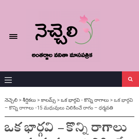
Skip
నెచ్చెలి
to
content
e
Toggle
menu
వనితా మాస పత్రిక
Primary
Menu
నెచ్చెలి
>
శీర్షికలు
>
కాలమ్స్
>
ఒక భార్గవి - కొన్ని రాగాలు
>
ఒక భార్గవి
– కొన్ని రాగాలు -15 మధువులు చిలికించే రాగం – ధర్మవతి
ఒక భార్గవి – కొన్ని రాగాలు