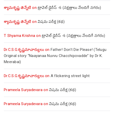
శ్యామకృష్ణ తెన్నేటి
on
ట్రావెల్ డైరీస్ -6 (నక్షత్రాలు నేలదిగే నగరం)
శ్యామకృష్ణ తెన్నేటి
on
విషమ పరీక్ష (క‌థ‌)
T Shyama Krishna
on
ట్రావెల్ డైరీస్ -6 (నక్షత్రాలు నేలదిగే నగరం)
Dr.C.S.G.కృష్ణమాచార్యులు
on
Father! Don’t Die Please! (Telugu
Original story “Naayanaa Nuvvu Chacchipovadde” by Dr K.
Meerabai)
Dr.C.S.G.కృష్ణమాచార్యులు
on
A flickering street light
Prameela Suryadevara
on
విషమ పరీక్ష (క‌థ‌)
Prameela Suryadevara
on
విషమ పరీక్ష (క‌థ‌)