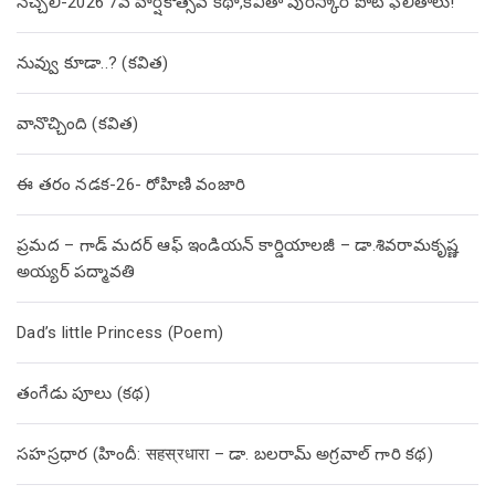
నెచ్చెలి-2026 7వ వార్షికోత్సవ కథా,కవితా పురస్కార పోటీ ఫలితాలు!
నువ్వు కూడా..? (కవిత)
వానొచ్చింది (కవిత)
ఈ తరం నడక-26- రోహిణి వంజారి
ప్రమద – గాడ్ మదర్ ఆఫ్ ఇండియన్ కార్డియాలజీ – డా.శివరామకృష్ణ
అయ్యర్ పద్మావతి
Dad’s little Princess (Poem)
తంగేడు పూలు (క‌థ‌)
సహస్రధార (హిందీ: सहस्रधारा – డా. బలరామ్ అగ్రవాల్ గారి కథ)