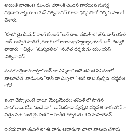
అయితే వారికంటే ముందు తరానికి చెందిన వారయిన సుసర్ల
దక్షిణామూర్తి,యం.యస్ విశ్వనాథన్ కూడా ధర్మవతిలో చక్కని పాటలే
చేశారు.
“హలో మై డియర్ రాంగ్ నంబర్ “అనే పాట తమిళ్ లో జేసుదాస్ యల్
.ఆర్ .ఈశ్వరి పాడితే ,తెలుగులో బాలసుబ్రహ్మణ్యం,యల్ .ఆర్ .ఈశ్వరి
పాడారు —చిత్రం–“మన్మథలీల”–సంగీత దర్శకుడు యం.యస్
.విశ్వనాథన్
సుసర్ల దక్షిణామూర్తి—“నాన్ దా ఎన్నిలా” అనే తమిళ సినిమాలో
బాలూచేతే పాడించిన “నాన్ దా ఎన్నిలా ” అనే పాట వున్నది ధర్మవతి
లోనే.
ఇంకా చెప్పాలంటే బాలూ మొట్టమొదట తమిళ్ లో పాడిన
పాట”అయిరమ్ నిలవే వా” అనేదికూడా వున్నది ధర్మవతి రాగంలోనే ,–
చిత్రం పేరు “అడిమై పెణ్ ” —సంగీత దర్శకుడు కె.వి.మహదేవన్
ఇళయరాజా తమిళ్ లో ఈ రాగం ఆధారంగా చాలా పాటలు చేశారు