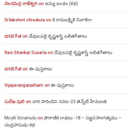
చిలకమర్రి రాజేశ్వరి
on
జన్యు బంధం (కథ)
Srilakshmi chivukula
on
కె.రామలక్ష్మికి నివాళిగా
డా||కె.గీత
on
దేవులపల్లి కృష్ణశాస్త్రి లలితగీతాలు
Ravi Shankar Susarla
on
దేవులపల్లి కృష్ణశాస్త్రి లలితగీతాలు
డా||కె.గీత
on
ఈ-పుస్తకాలు
Vijayaranganatham
on
ఈ-పుస్తకాలు
సురేఖ పులి
on
నారి సారించిన నవల-23 తెన్నేటి హేమలత
Moyili Sriramulu
on
పౌరాణిక గాథలు -18 – సజ్జనసాంగత్యము –
చంద్రహాసుడు కథ.