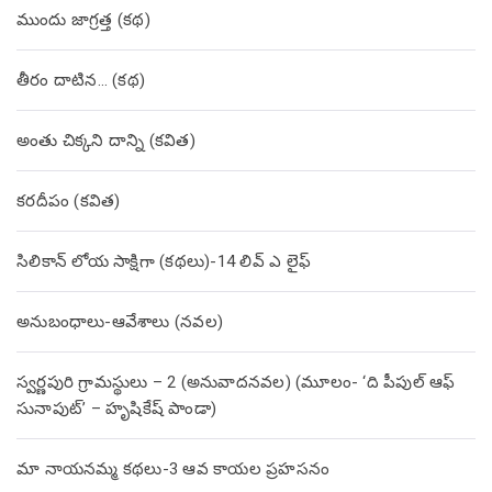
ముందు జాగ్రత్త (క‌థ‌)
తీరం దాటిన… (క‌థ‌)
అంతు చిక్కని దాన్ని (కవిత)
కరదీపం (కవిత)
సిలికాన్ లోయ సాక్షిగా (కథలు)-14 లివ్ ఎ లైఫ్
అనుబంధాలు-ఆవేశాలు (నవల)
స్వర్ణపురి గ్రామస్థులు – 2 (అనువాదనవల) (మూలం- ‘ది పీపుల్ ఆఫ్
సునాపుట్’ – హృషికేష్ పాండా)
మా నాయనమ్మ కథలు-3 ఆవ కాయల ప్రహసనం