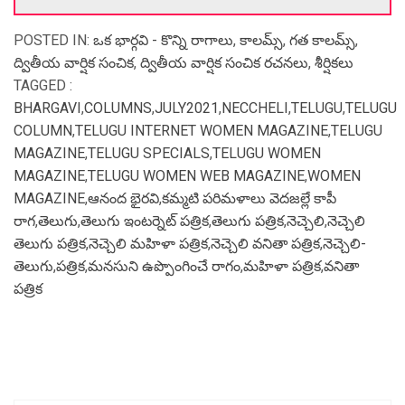
POSTED IN:
ఒక భార్గవి - కొన్ని రాగాలు
,
కాలమ్స్
,
గత కాలమ్స్
,
ద్వితీయ వార్షిక సంచిక
,
ద్వితీయ వార్షిక సంచిక రచనలు
,
శీర్షికలు
TAGGED :
BHARGAVI
,
COLUMNS
,
JULY2021
,
NECCHELI
,
TELUGU
,
TELUGU
COLUMN
,
TELUGU INTERNET WOMEN MAGAZINE
,
TELUGU
MAGAZINE
,
TELUGU SPECIALS
,
TELUGU WOMEN
MAGAZINE
,
TELUGU WOMEN WEB MAGAZINE
,
WOMEN
MAGAZINE
,
ఆనంద భైరవి
,
కమ్మటి పరిమళాలు వెదజల్లే కాపీ
రాగ
,
తెలుగు
,
తెలుగు ఇంటర్నెట్ పత్రిక
,
తెలుగు పత్రిక
,
నెచ్చెలి
,
నెచ్చెలి
తెలుగు పత్రిక
,
నెచ్చెలి మహిళా పత్రిక
,
నెచ్చెలి వనితా పత్రిక
,
నెచ్చెలి-
తెలుగు
,
పత్రిక
,
మనసుని ఉప్పొంగించే రాగం
,
మహిళా పత్రిక
,
వనితా
పత్రిక