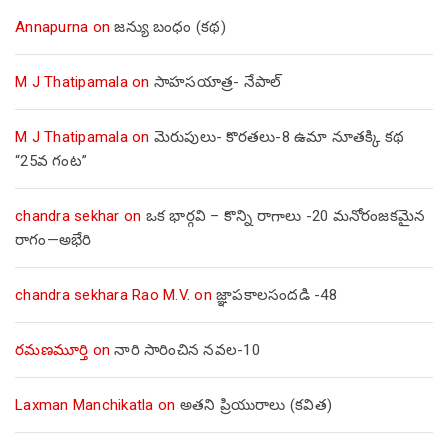
Annapurna
on
జన్యు బంధం (కథ)
M J Thatipamala
on
సాహసయాత్ర- నేపాల్‌
M J Thatipamala
on
మెరుపులు- కొరతలు-8 ఉమా నూతక్కి కథ
“25వ గంట”
chandra sekhar
on
ఒక భార్గవి – కొన్ని రాగాలు -20 మనోరంజకమైన
రాగం—అభేరి
chandra sekhara Rao M.V.
on
జ్ఞాపకాలసందడి -48
రమణమూర్తి
on
నారి సారించిన నవల-10
Laxman Manchikatla
on
అతని ప్రియురాలు (కవిత)