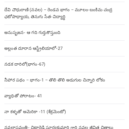
దేవి చౌధురాణి (నవల) – రెండవ భాగం – మూలం-బంకిమ చంద్ర
ఛటోపాధ్యాయ, తెనుగు సేత-విద్యార్థి
అనుసృజన- ఆ గది గుర్తుకొస్తుంది
అల్లంత దూరాన ఆస్ట్రేలియాలో-27
నడక దారిలో(భాగం-67)
నీహార పథం – భాగం-1 – తొలి తొలి అడుగుల చిన్నారి లోకం
వ్యాధితో పోరాటం- 41
నా కళ్ళతో అమెరికా -11 (శేక్రమెంటో)
నవలాస్రవంతి- చిట్టారెడ్డి సూర్యకుమారి గారి నవల జీవిత చిత్రాలు