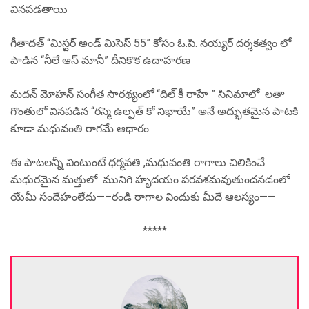
వినపడతాయి
గీతాదత్ “మిస్టర్ అండ్ మిసెస్ 55” కోసం ఓ.పి. నయ్యర్ దర్శకత్వం లో
పాడిన “నీలే ఆస్ మానీ” దీనికొక ఉదాహరణ
మదన్ మోహన్ సంగీత సారథ్యంలో “దిల్ కీ రాహే ” సినిమాలో లతా
గొంతులో వినపడిన “రస్మె ఉల్ఫత్ కో నిభాయే” అనే అద్భుతమైన పాటకి
కూడా మధువంతి రాగమే ఆధారం.
ఈ పాటలన్నీ వింటుంటే ధర్మవతి ,మధువంతి రాగాలు చిలికించే
మధురమైన మత్తులో మునిగి హృదయం పరవశమవుతుందనడంలో
యేమీ సందేహంలేదు—–రండి రాగాల విందుకు మీదే ఆలస్యం——
*****