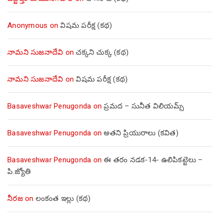
Anonymous
on
విషమ పరీక్ష (క‌థ‌)
నామని సుజనాదేవి
on
చక్కని చుక్క (కథ)
నామని సుజనాదేవి
on
విషమ పరీక్ష (క‌థ‌)
Basaveshwar Penugonda
on
ప్రమద – సునీత విలియమ్స్
Basaveshwar Penugonda
on
అతని ప్రియురాలు (కవిత)
Basaveshwar Penugonda
on
ఈ తరం నడక-14- ఉలిపికట్టెలు –
పి.జ్యోతి
నీరజ
on
లంకంత ఇల్లు (కథ)