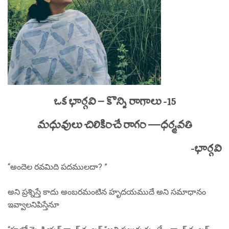
ఒక భార్గవి – కొన్ని రాగాలు -15
మధువులు చిలికించే రాగం —ధర్మవతి
-భార్గవి
“అందెల రవమిది పదములదా? ”
అని ప్రశ్నిస్తే కాదు అంబరమంటిన హృదయముదే అని సమాధానం
ఇవ్వాలనిపిస్తేనూ