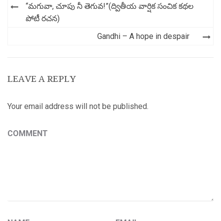
Post
“మగువా, చూపు నీ తెగువ!”(ద్వితీయ వార్షిక సంచిక కథల
navigation
పోటీ రచన)
Gandhi – A hope in despair
LEAVE A REPLY
Your email address will not be published.
COMMENT