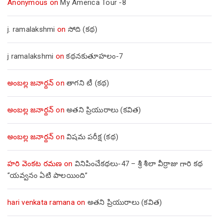
Anonymous
on
My America Tour -8
j. ramalakshmi
on
సోది (కథ)
j ramalakshmi
on
కథనకుతూహలం-7
అంబల్ల జనార్దన్
on
తాగని టీ (కథ)
అంబల్ల జనార్దన్
on
అతని ప్రియురాలు (కవిత)
అంబల్ల జనార్దన్
on
విషమ పరీక్ష (క‌థ‌)
హరి వెంకట రమణ
on
వినిపించేకథలు-47 – శ్రీ శీలా వీర్రాజు గారి కథ
“యవ్వనం ఏటి పాలయింది”
hari venkata ramana
on
అతని ప్రియురాలు (కవిత)