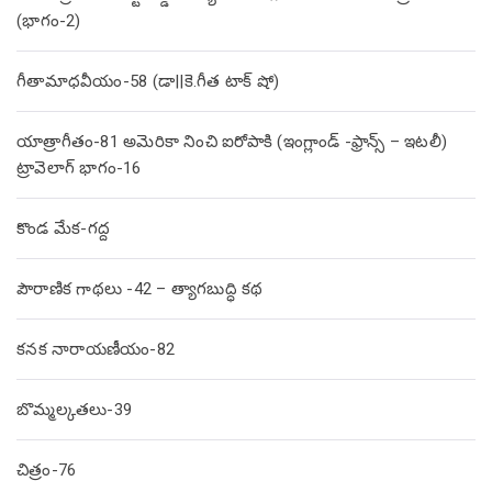
(భాగం-2)
గీతామాధవీయం-58 (డా||కె.గీత టాక్ షో)
యాత్రాగీతం-81 అమెరికా నించి ఐరోపాకి (ఇంగ్లాండ్ -ఫ్రాన్స్ – ఇటలీ)
ట్రావెలాగ్ భాగం-16
కొండ మేక-గద్ద
పౌరాణిక గాథలు -42 – త్యాగబుద్ధి కథ
కనక నారాయణీయం-82
బొమ్మల్కతలు-39
చిత్రం-76