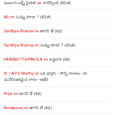
ములుగు లక్ష్మీ మైథిలి
on
వానొచ్చింది (కవిత)
శివ
on
నువ్వు కూడా..? (కవిత)
Sandhya Sharma
on
తాగని టీ (కథ)
Sandhya Sharma
on
నువ్వు కూడా..? (కవిత)
SAIBABU THUPAKULA
on
అడ్డదారి (కథ)
Dr. I.A.P.S. Murthy
on
ఒక భార్గవి – కొన్ని రాగాలు -20
మనోరంజకమైన రాగం—అభేరి
Priya
on
తాగని టీ (కథ)
Annapurna
on
తాగని టీ (కథ)