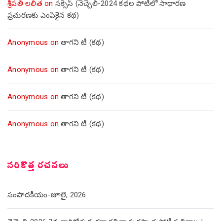
శ్రీపతి లలిత
on
సక్సెస్ (నెచ్చెలి-2024 కథల పోటీలో సాధారణ
ప్రచురణకు ఎంపికైన కథ)
Anonymous
on
తాగని టీ (కథ)
Anonymous
on
తాగని టీ (కథ)
Anonymous
on
తాగని టీ (కథ)
Anonymous
on
తాగని టీ (కథ)
సరికొత్త రచనలు
సంపాదకీయం-జూలై, 2026