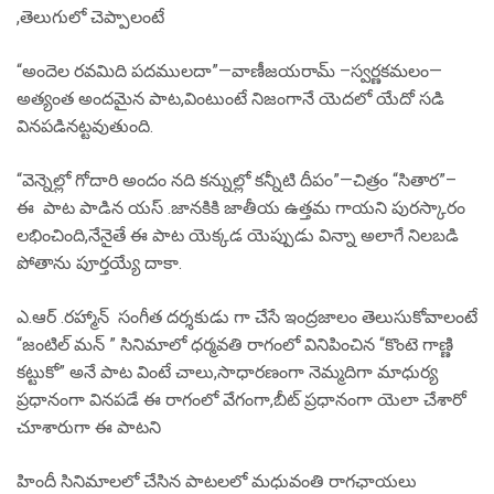
,తెలుగులో చెప్పాలంటే
“అందెల రవమిది పదములదా”—వాణీజయరామ్ –స్వర్ణకమలం—
అత్యంత అందమైన పాట,వింటుంటే నిజంగానే యెదలో యేదో సడి
వినపడినట్టవుతుంది.
“వెన్నెల్లో గోదారి అందం నది కన్నుల్లో కన్నీటి దీపం”—చిత్రం “సితార”–
ఈ పాట పాడిన యస్ .జానకికి జాతీయ ఉత్తమ గాయని పురస్కారం
లభించింది,నేనైతే ఈ పాట యెక్కడ యెప్పుడు విన్నా అలాగే నిలబడి
పోతాను పూర్తయ్యే దాకా.
ఎ.ఆర్ .రహ్మాన్ సంగీత దర్శకుడు గా చేసే ఇంద్రజాలం తెలుసుకోవాలంటే
“జంటిల్ మన్ ” సినిమాలో ధర్మవతి రాగంలో వినిపించిన “కొంటె గాణ్ణి
కట్టుకో” అనే పాట వింటే చాలు,సాధారణంగా నెమ్మదిగా మాధుర్య
ప్రధానంగా వినపడే ఈ రాగంలో వేగంగా,బీట్ ప్రధానంగా యెలా చేశారో
చూశారుగా ఈ పాటని
హిందీ సినిమాలలో చేసిన పాటలలో మధువంతి రాగఛాయలు