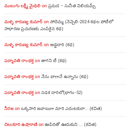
ములుగు లక్ష్మీ మైథిలి
on
ప్రమద – సునీత విలియమ్స్
మళ్ళ కారుణ్య కుమార్
on
సోదెమ్మ (నెచ్చెలి-2024 కథల పోటీలో
సాధారణ ప్రచురణకు ఎంపికైన కథ)
మళ్ళ కారుణ్య కుమార్
on
అడ్డదారి (కథ)
పద్మావతి రాంభక్త
on
తాగని టీ (కథ)
పద్మావతి రాంభక్త
on
నేను బాగానే ఉన్నాను (క‌థ‌)
పద్మావతి రాంభక్త
on
నడక దారిలో(భాగం-52)
నీరజ
on
ఒక్కసారి జవాబుగా మారి ఎదుటకురా…. (కవిత)
చిలుకూరి ఉషారాణి
on
ఊపిరితో ఊదుకుని…… (కవిత)