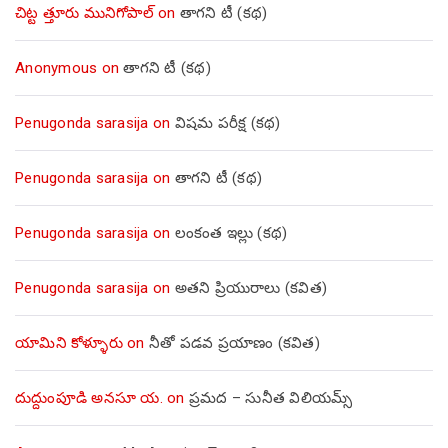
చిట్ట త్తూరు మునిగోపాల్
on
తాగని టీ (కథ)
Anonymous
on
తాగని టీ (కథ)
Penugonda sarasija
on
విషమ పరీక్ష (క‌థ‌)
Penugonda sarasija
on
తాగని టీ (కథ)
Penugonda sarasija
on
లంకంత ఇల్లు (కథ)
Penugonda sarasija
on
అతని ప్రియురాలు (కవిత)
యామిని కోళ్ళూరు
on
నీతో పడవ ప్రయాణం (కవిత)
దుద్దుంపూడి అనసూ య.
on
ప్రమద – సునీత విలియమ్స్