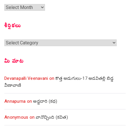
గత
సంచికలు
శీర్షికలు
శీర్షికలు
మీ మాట
Devanapalli Veenavani
on
కొత్త అడుగులు-17 అడవితల్లి బిడ్డ
వీణావాణి
Annapurna
on
అడ్డదారి (కథ)
Anonymous
on
వానొచ్చింది (కవిత)