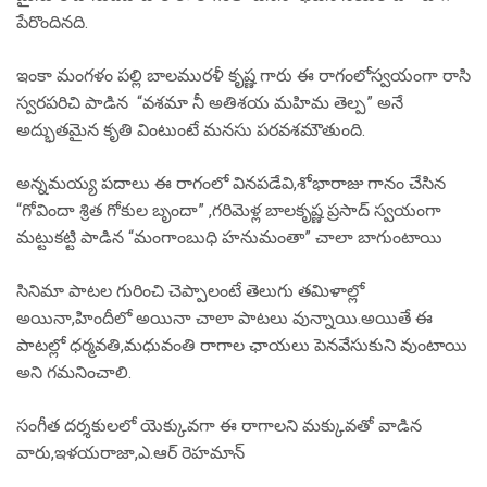
పేరొందినది.
ఇంకా మంగళం పల్లి బాలమురళీ కృష్ణ గారు ఈ రాగంలోస్వయంగా రాసి
స్వరపరిచి పాడిన “వశమా నీ అతిశయ మహిమ తెల్ప” అనే
అద్భుతమైన కృతి వింటుంటే మనసు పరవశమౌతుంది.
అన్నమయ్య పదాలు ఈ రాగంలో వినపడేవి,శోభారాజు గానం చేసిన
“గోవిందా శ్రిత గోకుల బృందా” ,గరిమెళ్ల బాలకృష్ణ ప్రసాద్ స్వయంగా
మట్టుకట్టి పాడిన “మంగాంబుధి హనుమంతా” చాలా బాగుంటాయి
సినిమా పాటల గురించి చెప్పాలంటే తెలుగు తమిళాల్లో
అయినా,హిందీలో అయినా చాలా పాటలు వున్నాయి.అయితే ఈ
పాటల్లో ధర్మవతి,మధువంతి రాగాల ఛాయలు పెనవేసుకుని వుంటాయి
అని గమనించాలి.
సంగీత దర్శకులలో యెక్కువగా ఈ రాగాలని మక్కువతో వాడిన
వారు,ఇళయరాజా,ఎ.ఆర్ రెహమాన్