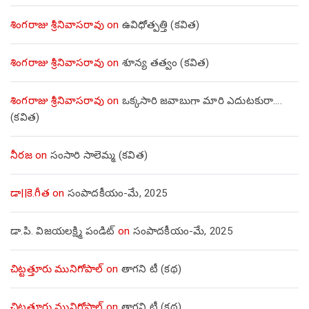
శింగరాజు శ్రీనివాసరావు
on
ఉవిధోత్పత్తి (కవిత)
శింగరాజు శ్రీనివాసరావు
on
శూన్య తత్వం (కవిత)
శింగరాజు శ్రీనివాసరావు
on
ఒక్కసారి జవాబుగా మారి ఎదుటకురా….
(కవిత)
నీరజ
on
సంసారి సాలెమ్మ (కవిత)
డా||కె.గీత
on
సంపాదకీయం-మే, 2025
డా.పి. విజయలక్ష్మి పండిట్
on
సంపాదకీయం-మే, 2025
చిట్టత్తూరు మునిగోపాల్
on
తాగని టీ (కథ)
చిట్టత్తూరు మునిగోపాల్
on
తాగని టీ (కథ)