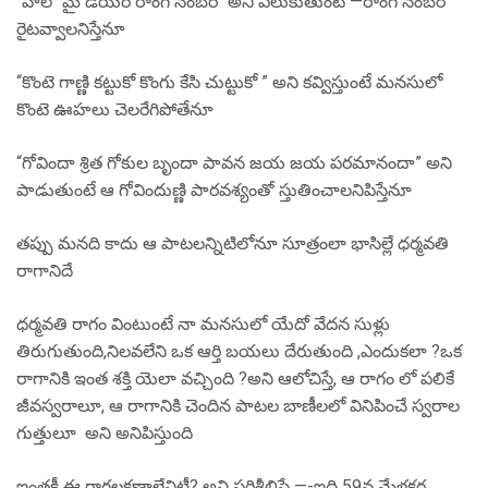
“హలో మై డియర్ రాంగ్ నంబర్ “అని పలుకుతుంటే —రాంగ్ నంబర్
రైటవ్వాలనిస్తేనూ
“కొంటె గాణ్ణి కట్టుకో కొంగు కేసి చుట్టుకో ” అని కవ్విస్తుంటే మనసులో
కొంటె ఊహలు చెలరేగిపోతేనూ
“గోవిందా శ్రిత గోకుల బృందా పావన జయ జయ పరమానందా” అని
పాడుతుంటే ఆ గోవిందుణ్ణి పారవశ్యంతో స్తుతించాలనిపిస్తేనూ
తప్పు మనది కాదు ఆ పాటలన్నిటిలోనూ సూత్రంలా భాసిల్లే ధర్మవతి
రాగానిదే
ధర్మవతి రాగం వింటుంటే నా మనసులో యేదో వేదన సుళ్లు
తిరుగుతుంది,నిలవలేని ఒక ఆర్తి బయలు దేరుతుంది ,ఎందుకలా ?ఒక
రాగానికి ఇంత శక్తి యెలా వచ్చింది ?అని ఆలోచిస్తే, ఆ రాగం లో పలికే
జీవస్వరాలూ, ఆ రాగానికి చెందిన పాటల బాణీలలో వినిపించే స్వరాల
గుత్తులూ అని అనిపిస్తుంది
ఇంతకీ ఈ రాగలక్షణాలేవిటీ? అని పరిశీలిస్తే —-ఇది 59వ మేళకర్త