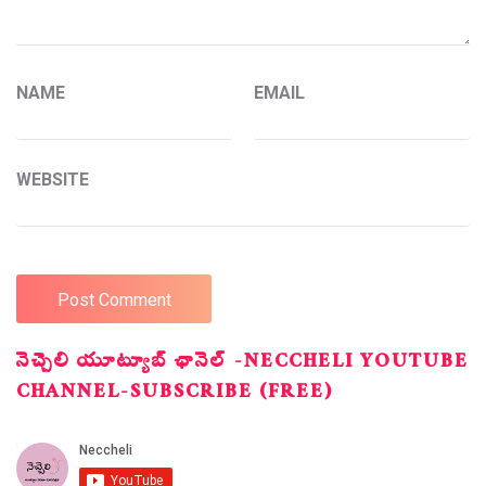
NAME
EMAIL
WEBSITE
నెచ్చెలి యూట్యూబ్ ఛానెల్ -NECCHELI YOUTUBE
CHANNEL-SUBSCRIBE (FREE)