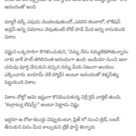
ఆనందంతో అంది.
మ్యాగీ వర్క్ ఎపుడు మొదలవుతుందో, ఎవరిని కలవాలో, లొకేషన్
అడ్రస్ అన్ని వివరాలు చెపుతుంటే నోట్ పాడ్ మీద అన్ని రాసుకుంది
విశాల.
విష్ణుని ఒక్కసారిగా కౌగలించుకుని, “నన్ను నేను నమ్మలేకపోతున్నాను.
నాకు జాక్ పాట్ తగిలినంత ఆనందంగా ఉంది. ఇండియా నుంచి ఇలా
చదువు పూర్తి చేసుకుని వచ్చిన నన్ను మీరు నిజంగా అందలం
ఎక్కించారు. ఐయామ్ వెరీ హ్యాపీ! అంటూ ఆనందంతో కళ్ళనీళ్ళు
పెట్టుకుంది విశాల.
విశాల నోట్లో ఆమె ఇష్టంగా కొనిపించుకున్న చెర్రీ రైప్ చాక్లెట్ తుంపి,
“కంగ్రాట్యు లేషన్స్!” అంటూ పెట్టాడు విష్ణు.
ఇద్దరూ ఆ రోజు కబుర్లు చెప్పుకుంటూ, ఫ్రిజ్ లో నుంచి బ్రెడ్, బటర్
తీసుకుని పెనం మీద కాల్చుకుని బ్రేక్ ఫాస్ట్ తిన్నారు.