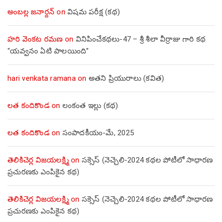
అంబల్ల జనార్దన్
on
విషమ పరీక్ష (క‌థ‌)
హరి వెంకట రమణ
on
వినిపించేకథలు-47 – శ్రీ శీలా వీర్రాజు గారి కథ
“యవ్వనం ఏటి పాలయింది”
hari venkata ramana
on
అతని ప్రియురాలు (కవిత)
లత కందికొండ
on
లంకంత ఇల్లు (కథ)
లత కందికొండ
on
సంపాదకీయం-మే, 2025
తెలికిచెర్ల విజయలక్ష్మి
on
సక్సెస్ (నెచ్చెలి-2024 కథల పోటీలో సాధారణ
ప్రచురణకు ఎంపికైన కథ)
తెలికిచెర్ల విజయలక్ష్మి
on
సక్సెస్ (నెచ్చెలి-2024 కథల పోటీలో సాధారణ
ప్రచురణకు ఎంపికైన కథ)