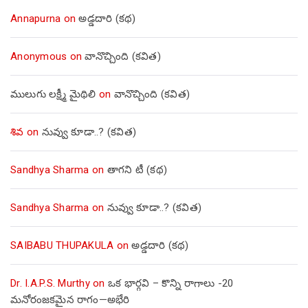
Annapurna
on
అడ్డదారి (కథ)
Anonymous
on
వానొచ్చింది (కవిత)
ములుగు లక్ష్మీ మైథిలి
on
వానొచ్చింది (కవిత)
శివ
on
నువ్వు కూడా..? (కవిత)
Sandhya Sharma
on
తాగని టీ (కథ)
Sandhya Sharma
on
నువ్వు కూడా..? (కవిత)
SAIBABU THUPAKULA
on
అడ్డదారి (కథ)
Dr. I.A.P.S. Murthy
on
ఒక భార్గవి – కొన్ని రాగాలు -20
మనోరంజకమైన రాగం—అభేరి