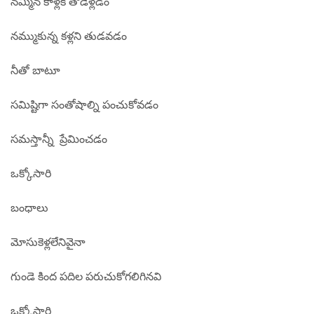
నమ్మిన కాళ్లకి తోడెళ్లడం
నమ్ముకున్న కళ్లని తుడవడం
నీతో బాటూ
సమిష్టిగా సంతోషాల్ని పంచుకోవడం
సమస్తాన్నీ ప్రేమించడం
ఒక్కోసారి
బంధాలు
మోసుకెళ్లలేనివైనా
గుండె కింద పదిల పరుచుకోగలిగినవి
ఒక్కోసారి