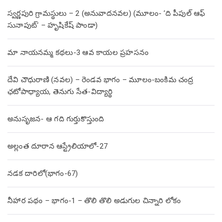
స్వర్ణపురి గ్రామస్థులు – 2 (అనువాదనవల) (మూలం- ‘ది పీపుల్ ఆఫ్
సునాపుట్’ – హృషికేష్ పాండా)
మా నాయనమ్మ కథలు-3 ఆవ కాయల ప్రహసనం
దేవి చౌధురాణి (నవల) – రెండవ భాగం – మూలం-బంకిమ చంద్ర
ఛటోపాధ్యాయ, తెనుగు సేత-విద్యార్థి
అనుసృజన- ఆ గది గుర్తుకొస్తుంది
అల్లంత దూరాన ఆస్ట్రేలియాలో-27
నడక దారిలో(భాగం-67)
నీహార పథం – భాగం-1 – తొలి తొలి అడుగుల చిన్నారి లోకం