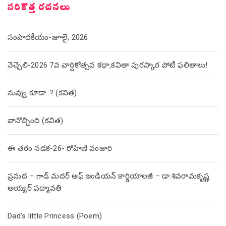
సరికొత్త రచనలు
సంపాదకీయం-జూలై, 2026
నెచ్చెలి-2026 7వ వార్షికోత్సవ కథా,కవితా పురస్కార పోటీ ఫలితాలు!
నువ్వు కూడా..? (కవిత)
వానొచ్చింది (కవిత)
ఈ తరం నడక-26- రోహిణి వంజారి
ప్రమద – గాడ్ మదర్ ఆఫ్ ఇండియన్ కార్డియాలజీ – డా.శివరామకృష్ణ
అయ్యర్ పద్మావతి
Dad’s little Princess (Poem)