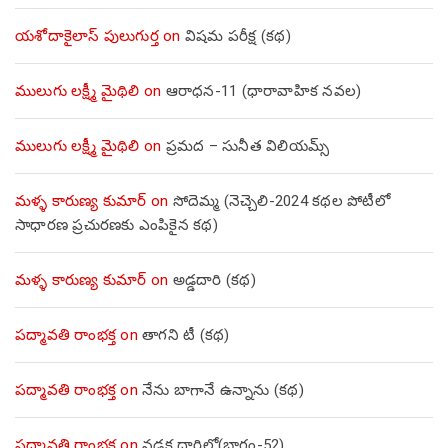
యశోదాకైలాస్ పులుగుర్త
on
విషమ పరీక్ష (క‌థ‌)
ములుగు లక్ష్మీ మైథిలి
on
ఆరాధన-11 (ధారావాహిక నవల)
ములుగు లక్ష్మీ మైథిలి
on
ప్రమద – సునీత విలియమ్స్
మళ్ళ కారుణ్య కుమార్
on
సోదెమ్మ (నెచ్చెలి-2024 కథల పోటీలో
సాధారణ ప్రచురణకు ఎంపికైన కథ)
మళ్ళ కారుణ్య కుమార్
on
అడ్డదారి (కథ)
పద్మావతి రాంభక్త
on
తాగని టీ (కథ)
పద్మావతి రాంభక్త
on
నేను బాగానే ఉన్నాను (క‌థ‌)
పద్మావతి రాంభక్త
on
నడక దారిలో(భాగం-52)