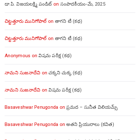
డా.పి. విజయలక్ష్మి పండిట్
on
సంపాదకీయం-మే, 2025
చిట్టత్తూరు మునిగోపాల్
on
తాగని టీ (కథ)
చిట్టత్తూరు మునిగోపాల్
on
తాగని టీ (కథ)
Anonymous
on
విషమ పరీక్ష (క‌థ‌)
నామని సుజనాదేవి
on
చక్కని చుక్క (కథ)
నామని సుజనాదేవి
on
విషమ పరీక్ష (క‌థ‌)
Basaveshwar Penugonda
on
ప్రమద – సునీత విలియమ్స్
Basaveshwar Penugonda
on
అతని ప్రియురాలు (కవిత)