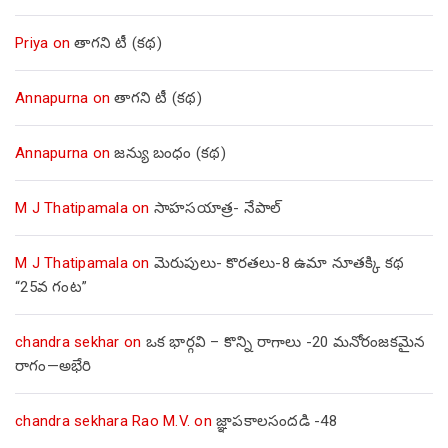
Priya
on
తాగని టీ (కథ)
Annapurna
on
తాగని టీ (కథ)
Annapurna
on
జన్యు బంధం (కథ)
M J Thatipamala
on
సాహసయాత్ర- నేపాల్‌
M J Thatipamala
on
మెరుపులు- కొరతలు-8 ఉమా నూతక్కి కథ
“25వ గంట”
chandra sekhar
on
ఒక భార్గవి – కొన్ని రాగాలు -20 మనోరంజకమైన
రాగం—అభేరి
chandra sekhara Rao M.V.
on
జ్ఞాపకాలసందడి -48