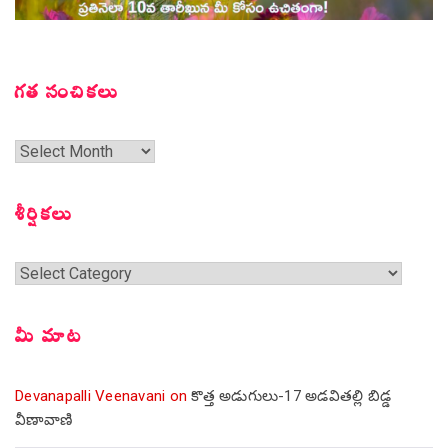
గత సంచికలు
గత
సంచికలు
శీర్షికలు
శీర్షికలు
మీ మాట
Devanapalli Veenavani
on
కొత్త అడుగులు-17 అడవితల్లి బిడ్డ
వీణావాణి