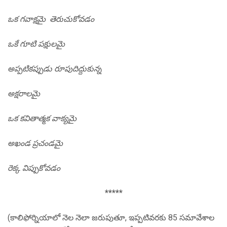
ఒక గవాక్షమై తెరుచుకోవడం
ఒకే గూటి పక్షులమై
అప్పటికప్పుడు రూపుదిద్దుకున్న
అక్షరాలమై
ఒక కవితాత్మక వాక్యమై
అఖండ ప్రచండమై
రెక్క విప్పుకోవడం
*****
(కాలిఫోర్నియాలో నెల నెలా జరుపుతూ, ఇప్పటివరకు 85 సమావేశాల