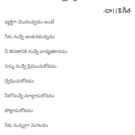
-డా||కె.గీత
వ్యక్తిగా మొదలవ్వడం అంటే
నీకు నువ్వే అంకురమవ్వడం
నీ జీవితానికి నువ్వే బాధ్యతకావడం
నిన్ను నువ్వే ప్రేమించుకోవడం
ద్వేషించుకోవడం
నీలోనువ్వే మాట్లాడుకోవడం
పోట్లాడుకోవడం
నీకు నువ్వుగా మిగలడం