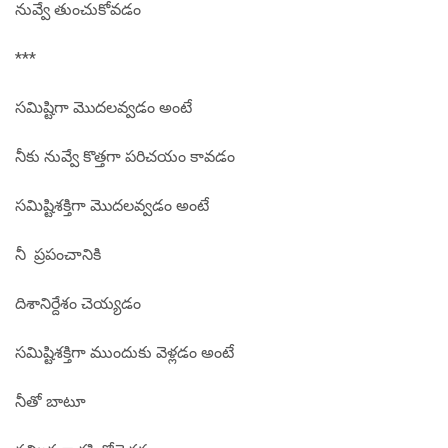
నువ్వే తుంచుకోవడం
***
సమిష్టిగా మొదలవ్వడం అంటే
నీకు నువ్వే కొత్తగా పరిచయం కావడం
సమిష్టిశక్తిగా మొదలవ్వడం అంటే
నీ ప్రపంచానికి
దిశానిర్దేశం చెయ్యడం
సమిష్టిశక్తిగా ముందుకు వెళ్లడం అంటే
నీతో బాటూ