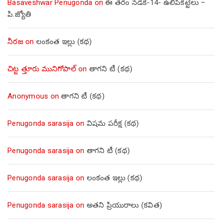
Basaveshwar Penugonda
on
ఈ తరం నడక-14- ఉలిపికట్టెలు –
పి.జ్యోతి
నీరజ
on
లంకంత ఇల్లు (కథ)
చిట్ట త్తూరు మునిగోపాల్
on
తాగని టీ (కథ)
Anonymous
on
తాగని టీ (కథ)
Penugonda sarasija
on
విషమ పరీక్ష (క‌థ‌)
Penugonda sarasija
on
తాగని టీ (కథ)
Penugonda sarasija
on
లంకంత ఇల్లు (కథ)
Penugonda sarasija
on
అతని ప్రియురాలు (కవిత)