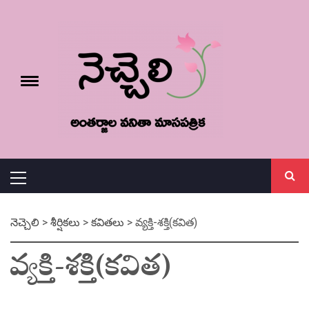
Skip
నెచ్చెలి
to
content
e
Toggle
menu
వనితా మాస పత్రిక
Primary
Menu
నెచ్చెలి
>
శీర్షికలు
>
కవితలు
>
వ్యక్తి-శక్తి(కవిత)
వ్యక్తి-శక్తి(కవిత)