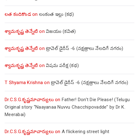
లత కందికొండ
on
లంకంత ఇల్లు (కథ)
శ్యామకృష్ణ తెన్నేటి
on
విజయం (కవిత)
శ్యామకృష్ణ తెన్నేటి
on
ట్రావెల్ డైరీస్ -6 (నక్షత్రాలు నేలదిగే నగరం)
శ్యామకృష్ణ తెన్నేటి
on
విషమ పరీక్ష (క‌థ‌)
T Shyama Krishna
on
ట్రావెల్ డైరీస్ -6 (నక్షత్రాలు నేలదిగే నగరం)
Dr.C.S.G.కృష్ణమాచార్యులు
on
Father! Don’t Die Please! (Telugu
Original story “Naayanaa Nuvvu Chacchipovadde” by Dr K.
Meerabai)
Dr.C.S.G.కృష్ణమాచార్యులు
on
A flickering street light