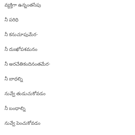
వ్యక్తిగా ఉన్నంతసేపు
నీ పరిధి
నీ కనుచూపుమేర-
నీ దుఃఖోపశమనం
నీ అరచేతికందినంతమేర-
నీ బాధల్ని
నువ్వే తుడుచుకోవడం
నీ బంధాల్ని
నువ్వే పెంచుకోవడం