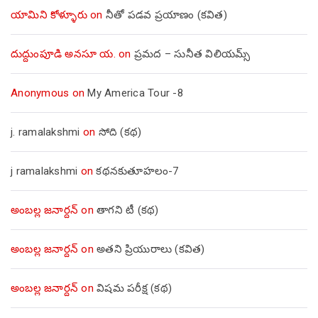
యామిని కోళ్ళూరు
on
నీతో పడవ ప్రయాణం (కవిత)
దుద్దుంపూడి అనసూ య.
on
ప్రమద – సునీత విలియమ్స్
Anonymous
on
My America Tour -8
j. ramalakshmi
on
సోది (కథ)
j ramalakshmi
on
కథనకుతూహలం-7
అంబల్ల జనార్దన్
on
తాగని టీ (కథ)
అంబల్ల జనార్దన్
on
అతని ప్రియురాలు (కవిత)
అంబల్ల జనార్దన్
on
విషమ పరీక్ష (క‌థ‌)