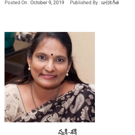
Posted On :
October 9, 2019
Published By :
డా||కె.గీత
వ్యక్తి-శక్తి