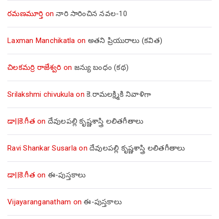
రమణమూర్తి
on
నారి సారించిన నవల-10
Laxman Manchikatla
on
అతని ప్రియురాలు (కవిత)
చిలకమర్రి రాజేశ్వరి
on
జన్యు బంధం (కథ)
Srilakshmi chivukula
on
కె.రామలక్ష్మికి నివాళిగా
డా||కె.గీత
on
దేవులపల్లి కృష్ణశాస్త్రి లలితగీతాలు
Ravi Shankar Susarla
on
దేవులపల్లి కృష్ణశాస్త్రి లలితగీతాలు
డా||కె.గీత
on
ఈ-పుస్తకాలు
Vijayaranganatham
on
ఈ-పుస్తకాలు