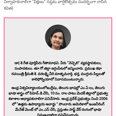
నిర్వాహకురాలిగా “వీక్షణం” సప్తమ వార్షికోత్సవం సందర్భంగా రాసిన
కవిత)
డా|| కె.గీత పూర్తిపేరు గీతామాధవి. వీరు “నెచ్చెలి” వ్యవస్థాపకులు,
సంపాదకులు. తూ.గో.జిల్లా జగ్గంపేటలో జన్మించారు. ప్రముఖ కథా
రచయిత్రి శ్రీమతి కె. వరలక్ష్మి వీరి మాతృమూర్తి.
భర్త, ముగ్గురు పిల్లలతో
కాలిఫోర్నియాలో నివాసముంటున్నారు.
ఆంధ్ర విశ్వవిద్యాలయంలోఇంగ్లీషు, తెలుగు భాషల్లో ఎం.ఏ లు, తెలుగు
భాషా శాస్త్రం లో పిహెచ్.డి చేసి, 10 సం. రాల పాటు మెదక్ జిల్లాలో ప్రభుత్వ
కళాశాల అధ్యాపకురాలిగా పనిచేసారు. ఆంధ్ర ప్రదేశ్ ప్రభుత్వం నించి 2006
లో “ఉత్తమ ఉపాధ్యాయ అవార్డు ” పొందారు.అమెరికాలో ఇంజనీరింగ్
మేనేజ్ మెంట్ లో ఎం.ఎస్ చేసి, ప్రస్తుతం సాఫ్ట్ వేర్ రంగంలో భాషా
నిపుణురాలిగా పనిచేస్తున్నారు.