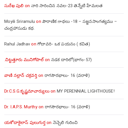
సురేఖ పులి
on
నారి సారించిన నవల-23 తెన్నేటి హేమలత
Moyili Sriramulu
on
పౌరాణిక గాథలు -18 – సజ్జనసాంగత్యము –
చంద్రహాసుడు కథ.
Rahul Jadhav
on
గోదావరి- ఒక పయనం ( కవిత)
.చిట్టత్తూరు మునిగోపాల్
on
నడక దారిలో(భాగం-57)
వాణి నల్లాన్ చక్రవర్తి
on
రాగసౌరభాలు- 16 (వరాళి)
Dr.C.S.G.కృష్ణమాచార్యులు
on
MY PERENNIAL LIGHTHOUSE!
Dr. I.A.P.S. Murthy
on
రాగసౌరభాలు- 16 (వరాళి)
యశోదాకైలాస్ పులుగుర్త
on
నెచ్చెలి గురించి