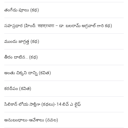
తంగేడు పూలు (క‌థ‌)
సహస్రధార (హిందీ: सहस्रधारा – డా. బలరామ్ అగ్రవాల్ గారి కథ)
ముందు జాగ్రత్త (క‌థ‌)
తీరం దాటిన… (క‌థ‌)
అంతు చిక్కని దాన్ని (కవిత)
కరదీపం (కవిత)
సిలికాన్ లోయ సాక్షిగా (కథలు)-14 లివ్ ఎ లైఫ్
అనుబంధాలు-ఆవేశాలు (నవల)