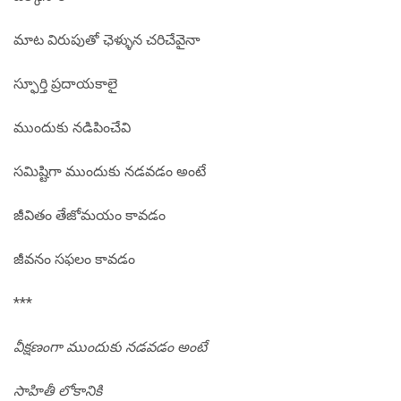
మాట విరుపుతో ఛెళ్ళున చరిచేవైనా
స్ఫూర్తి ప్రదాయకాలై
ముందుకు నడిపించేవి
సమిష్టిగా ముందుకు నడవడం అంటే
జీవితం తేజోమయం కావడం
జీవనం సఫలం కావడం
***
వీక్షణంగా
ముందుకు నడవడం అంటే
సాహితీ లోకానికి