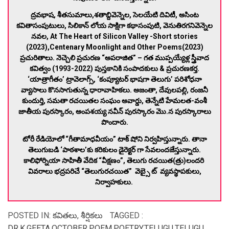
ద్రవభాష, శీతసుమాలు,శతాబ్దివెన్నెల, సెలయేటి దివిటీ, అసింట
కవితాసంపుటులు, సిలికాన్ లోయ సాక్షిగా కథాసంపుటి, వెనుతిరగనివెన్నెల
నవల, At The Heart of Silicon Valley -Short stories
(2023),Centenary Moonlight and Other Poems(2023)
ప్రచురితాలు. నెచ్చెలి ప్రచురణ “అపరాజిత” – గత ముప్పయ్యేళ్ల స్త్రీవాద
కవిత్వం (1993-2022) పుస్తకానికి సంపాదకులు & ప్రచురణకర్త.
‘యాత్రాగీతం’ ట్రావెలాగ్స్, ‘కంప్యూటర్ భాషగా తెలుగు’ పరిశోధనా
వ్యాసాలు కొనసాగుతున్న ధారావాహికలు. అజంతా, దేవులపల్లి, రంజనీ
కుందుర్తి, సమతా రచయితల సంఘం అవార్డు, తెన్నేటి హేమలత-వంశీ
జాతీయ పురస్కారం, అంపశయ్య నవీన్ పురస్కారం మొ.న పురస్కారాలు
పొందారు.
టోరీ రేడియోలో “గీతామాధవీయం” టాక్ షోని నిర్వహిస్తున్నారు. తానా
తెలుగుబడి ‘పాఠశాల’కు కరికులం డైరెక్టర్ గా సేవలందజేస్తున్నారు.
కాలిఫోర్నియా సాహితీ వేదిక “వీక్షణం”, తెలుగు రచయిత(త్రు)లందరి
వివరాలు భద్రపరిచే “తెలుగురచయిత” వెబ్సై ట్ వ్యవస్థాపకులు,
నిర్వాహకులు.
POSTED IN:
కవితలు
,
శీర్షికలు
TAGGED :
DR.K.GEETA
,
OCTOBER
,
POEM
,
POETRY
,
TELUGU
,
TELUGU