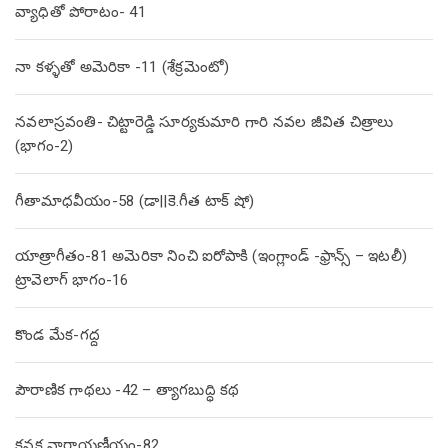
వ్యాధితో పోరాటం- 41
నా కళ్ళతో అమెరికా -11 (శేక్రమెంటో)
నవలాస్రవంతి- చిట్టారెడ్డి సూర్యకుమారి గారి నవల జీవిత చిత్రాలు
(భాగం-2)
గీతామాధవీయం-58 (డా||కె.గీత టాక్ షో)
యాత్రాగీతం-81 అమెరికా నించి ఐరోపాకి (ఇంగ్లాండ్ -ఫ్రాన్స్ – ఇటలీ)
ట్రావెలాగ్ భాగం-16
కొండ మేక-గద్ద
పౌరాణిక గాథలు -42 – త్యాగబుద్ధి కథ
కనక నారాయణీయం-82