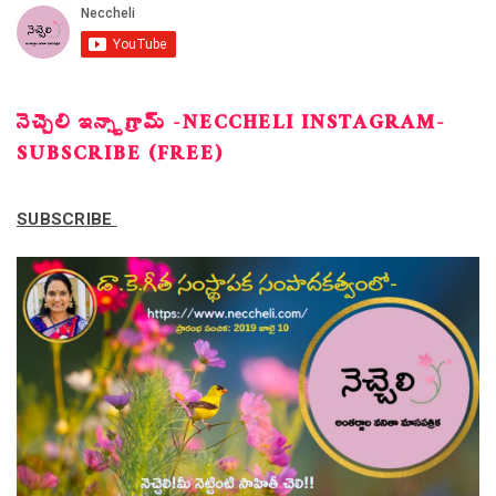
నెచ్చెలి ఇన్స్టాగ్రామ్ -NECCHELI INSTAGRAM-
SUBSCRIBE (FREE)
SUBSCRIBE