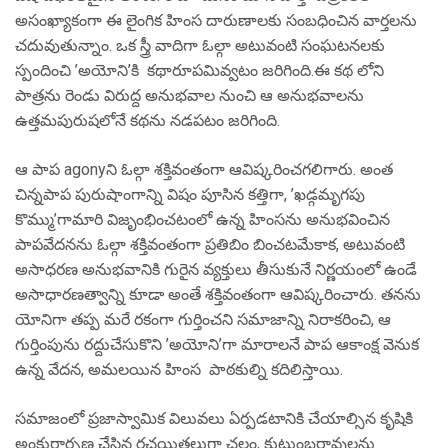
అసంఖ్యాకంగా ఈ లైంగిక హింస దారుణాలకు సంబధించిన వార్తలను
చదువుతున్నాం. ఒక స్త్రీ వాదిగా ఓల్గా అటువంటి సంఘటనలకు
స్పందించి ’అయోని’కి కథారూపమివ్వటం జరిగింది.ఈ కథ లోని
పాత్రను రెండు విరుద్ద అనుభవాల నుంచి ఆ అనుభవాలను
ఉత్తమపురుషలోనే కథను నడపటం జరిగింది.
ఆ పాప agonyని ఓల్గా శక్తివంతంగా ఆవిష్కరించగలిగారు. అంత
చిన్నపాప పురుషాంగాన్ని విషం పూసిన కత్తిగా, ’ఖడ్గమృగపు
కొమ్ము’గామారి విజృంభించటంలో ఉన్న హింసను అనుభవించిన
పాపవేదనను ఓల్గా శక్తివంతంగా ప్రతిబిం బించటమేకాక, అటువంటి
అసాధరణ అనుభవానికి గురైన వ్యక్తులు తీసుకునే నిర్ణయంలో ఉండే
అసాధారణత్వాన్ని కూడా అంతే శక్తివంతంగా ఆవిష్కరించారు. తనను
యోనిగా తప్ప మరే రకంగా గుర్తించని సమాజాన్ని నిరాకరించి, ఆ
గుర్తింపును రద్దుచేసుకొని ’అయోని’గా మారాలనే పాప ఆకాంక్ష వెనుక
ఉన్న వేదన, అమలయిన హింస పాఠకుల్ని కదిలిస్తాయి.
సమాజంలో ప్రజాస్వామిక విలువలు ఏర్పడటానికి చేయాల్సిన కృషికి
అంకురార్పణ చేసిన రచయితలుగా చలం, కుటుంబరావులను