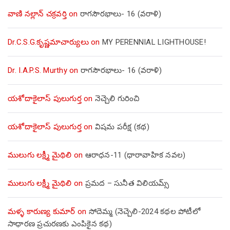
వాణి నల్లాన్ చక్రవర్తి
on
రాగసౌరభాలు- 16 (వరాళి)
Dr.C.S.G.కృష్ణమాచార్యులు
on
MY PERENNIAL LIGHTHOUSE!
Dr. I.A.P.S. Murthy
on
రాగసౌరభాలు- 16 (వరాళి)
యశోదాకైలాస్ పులుగుర్త
on
నెచ్చెలి గురించి
యశోదాకైలాస్ పులుగుర్త
on
విషమ పరీక్ష (క‌థ‌)
ములుగు లక్ష్మీ మైథిలి
on
ఆరాధన-11 (ధారావాహిక నవల)
ములుగు లక్ష్మీ మైథిలి
on
ప్రమద – సునీత విలియమ్స్
మళ్ళ కారుణ్య కుమార్
on
సోదెమ్మ (నెచ్చెలి-2024 కథల పోటీలో
సాధారణ ప్రచురణకు ఎంపికైన కథ)