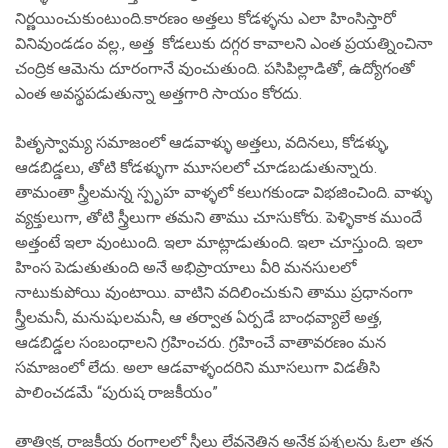
నిర్ణయించుకుంటుంది.కారణం అత్తలు కోడళ్ళను ఎలా హింసిస్తారో
వినివుండడం వల్ల., అత్త కోడలుకు దగ్గర కావాలని ఎంత ప్రయత్నించినా
చంద్రిక ఆమెను దూరంగానే వుంచుతుంది. పసిపిల్లాడితో, ఉద్యోగంతో
ఎంత అవస్థపడుతున్నా అత్తగారి సాయం కోరదు.
పితృస్వామ్య సమాజంలో ఆడవాళ్ళు అత్తలు, వదినలు, కోడళ్ళు,
ఆడబిడ్డలు, తోటి కోడళ్ళుగా మూసలలో చూడబడుతున్నారు.
తామంతా స్త్రీలమన్న స్పృహ వాళ్ళలో కలుగకుండా విభజించింది. వాళ్ళు
వ్యక్తులుగా, తోటి స్త్రీలుగా తమని తాము చూసుకోరు. పెళ్ళికాక ముందే
అత్తంటే ఇలా వుంటుంది. ఇలా మాట్లాడుతుంది. ఇలా చూస్తుంది. ఇలా
హింస పెడుతుతుంది అనే అభిప్రాయాలు వీరి మనసులలో
నాటుకుపోయి వుంటాయి. వాటిని వదిలించుకుని తాము ప్రధానంగా
స్త్రీలమనీ, మనుషులమనీ, ఆ తర్వాత ఏర్పడే బాంధవ్యాలే అత్త,
ఆడబిడ్డల సంబంధాలని గ్రహించరు. గ్రహించే వాతావరణం మన
సమాజంలో లేదు. అలా ఆడవాళ్ళందరిని మూసలుగా విడతీసి
పాలించడమే “పురుష రాజకీయం”
తాత్విక, రాజకీయ రంగాలలో స్త్రీలు లేవనెత్తిన అనేక ప్రశ్నలను ఓల్గా తన