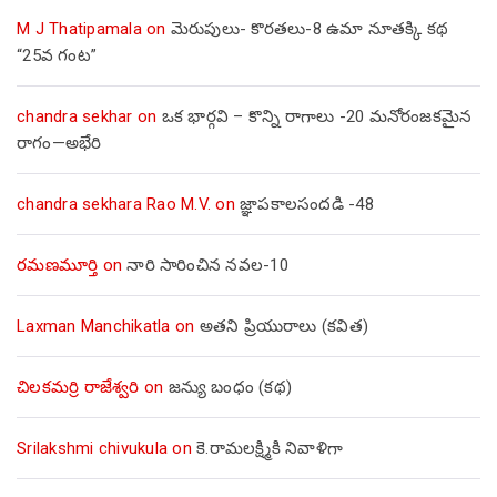
M J Thatipamala
on
మెరుపులు- కొరతలు-8 ఉమా నూతక్కి కథ
“25వ గంట”
chandra sekhar
on
ఒక భార్గవి – కొన్ని రాగాలు -20 మనోరంజకమైన
రాగం—అభేరి
chandra sekhara Rao M.V.
on
జ్ఞాపకాలసందడి -48
రమణమూర్తి
on
నారి సారించిన నవల-10
Laxman Manchikatla
on
అతని ప్రియురాలు (కవిత)
చిలకమర్రి రాజేశ్వరి
on
జన్యు బంధం (కథ)
Srilakshmi chivukula
on
కె.రామలక్ష్మికి నివాళిగా