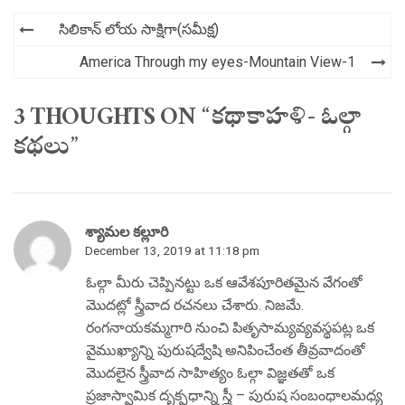
Post
సిలికాన్ లోయ సాక్షిగా(సమీక్ష)
navigation
America Through my eyes-Mountain View-1
3 THOUGHTS ON “కథాకాహళి- ఓల్గా
కథలు”
శ్యామల కల్లూరి
December 13, 2019 at 11:18 pm
ఓల్గా మీరు చెప్పినట్టు ఒక ఆవేశపూరితమైన వేగంతో
మొదట్లో స్త్రీవాద రచనలు చేశారు. నిజమే.
రంగనాయకమ్మగారి నుంచి పితృసామ్యవ్యవస్థపట్ల ఒక
వైముఖ్యాన్ని పురుషద్వేషి అనిపించేంత తీవ్రవాదంతో
మొదలైన స్త్రీవాద సాహిత్యం ఓల్గా విజ్ఞతతో ఒక
ప్రజాస్వామిక దృక్పధాన్ని స్త్రీ – పురుష సంబంధాలమధ్య