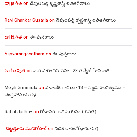
డా||కె.గీత
on
దేవులపల్లి కృష్ణశాస్త్రి లలితగీతాలు
Ravi Shankar Susarla
on
దేవులపల్లి కృష్ణశాస్త్రి లలితగీతాలు
డా||కె.గీత
on
ఈ-పుస్తకాలు
Vijayaranganatham
on
ఈ-పుస్తకాలు
సురేఖ పులి
on
నారి సారించిన నవల-23 తెన్నేటి హేమలత
Moyili Sriramulu
on
పౌరాణిక గాథలు -18 – సజ్జనసాంగత్యము –
చంద్రహాసుడు కథ.
Rahul Jadhav
on
గోదావరి- ఒక పయనం ( కవిత)
.చిట్టత్తూరు మునిగోపాల్
on
నడక దారిలో(భాగం-57)