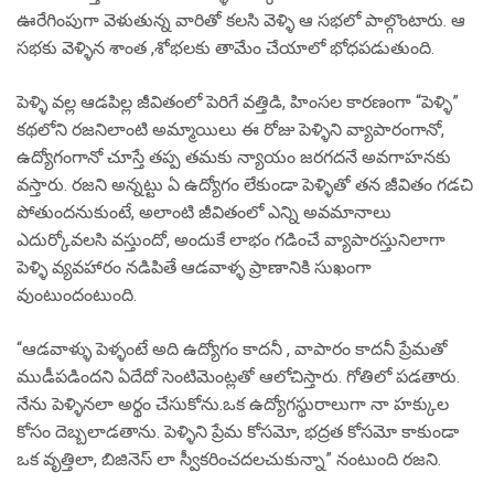
ఊరేగింపుగా వెళుతున్న వారితో కలసి వెళ్ళి ఆ సభలో పాల్గొంటారు. ఆ
సభకు వెళ్ళిన శాంత ,శోభలకు తామేం చేయాలో భోధపడుతుంది.
పెళ్ళి వల్ల ఆడపిల్ల జీవితంలో పెరిగే వత్తిడి, హింసల కారణంగా “పెళ్ళి”
కథలోని రజనిలాంటి అమ్మాయిలు ఈ రోజు పెళ్ళిని వ్యాపారంగానో,
ఉద్యోగంగానో చూస్తే తప్ప తమకు న్యాయం జరగదనే అవగాహనకు
వస్తారు. రజని అన్నట్టు ఏ ఉద్యోగం లేకుండా పెళ్ళితో తన జీవితం గడచి
పోతుందనుకుంటే, అలాంటి జీవితంలో ఎన్ని అవమానాలు
ఎదుర్కోవలసి వస్తుందో, అందుకే లాభం గడించే వ్యాపారస్తునిలాగా
పెళ్ళి వ్యవహారం నడిపితే ఆడవాళ్ళ ప్రాణానికి సుఖంగా
వుంటుందంటుంది.
“ఆడవాళ్ళు పెళ్ళంటే అది ఉద్యోగం కాదనీ , వాపారం కాదనీ ప్రేమతో
ముడీపడిందని ఏదేదో సెంటిమెంట్లతో ఆలోచిస్తారు. గోతిలో పడతారు.
నేను పెళ్ళినలా అర్థం చేసుకోను.ఒక ఉద్యోగస్థురాలుగా నా హక్కుల
కోసం దెబ్బలాడతాను. పెళ్ళిని ప్రేమ కోసమో, భద్రత కోసమో కాకుండా
ఒక వృత్తిలా, బిజినెస్ లా స్వీకరించదలచుకున్నా” నంటుంది రజని.