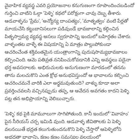
వైవాహిక వ్యవస్థ ఎవరి ప్రయోజనాల కనుగుణంగా రూపొందించబడిందో
గుర్తించి వాటిని ఓల్గా ’పెళ్ళి’ కథలో పరోక్షంగా చావు దెబ్బ తీశారు.
ఆడవాళ్ళను ’ప్రేమ’, ’అన్యోన్య దాంపత్యం’, ’మాతృత్వం’ వంటి పేర్లతో
మాయచేసి కట్టుబానిసలుగా పడివుండే భావజాలాన్ని కల్గించిన
పితృస్వామ్య వ్యవస్థ అసలు స్వరూపాన్ని ఇందులో బహిర్గతం చేశారు.
వాళ్ళంతట వాళ్ళే ఈ విషయాన్ని ఏ మాత్రం పొల్లుపోకుండా
ఆచరించేంత శక్తివంతమైన యంత్రాంగాన్ని పురుషసామ్యభావజాలం
కల్పించింది. ఆమె పతివ్రత ననిపించుకోవడానికి ఎన్ని అవస్థలు పడైనా
భర్త అవసరాలకు. అభిరుచులకు అనుగుణంగా మారడంలో తనను
తాను మలచుకొని ఎంత క్షోభ అనుభవిస్తుందో ఆ భావాలను కల్పించి
ఆచరించమనే వారికి ఎలా అర్థమవుతుంది? వాళ్ళు కూడా అలా
ప్రవర్తించవలసి వచ్చినప్పుడు తప్ప, ఆ ఆవేదన అవగతం కాదని పెళ్ళి
పట్ల తన అభిప్రాయాన్ని వెలిబుచ్చారు.
’పెళ్ళి’ కథ పైకి మామూలుగా సాగిపోతుంది. కానీ ఇందులో ’వివాహం’
పైన సీరియస్ చర్చ ఇమిడి వుంది. ఆడవాళ్ళ జీవితాలకు ఏ పెళ్ళి
వలనయితే భద్రత కలుగుతుందనుకొని పెళ్ళి చేస్తారో ఆపెళ్ళిలోని
అభద్రతా భావాన్ని, క్షణం క్షణం సమస్యల వలయంలో