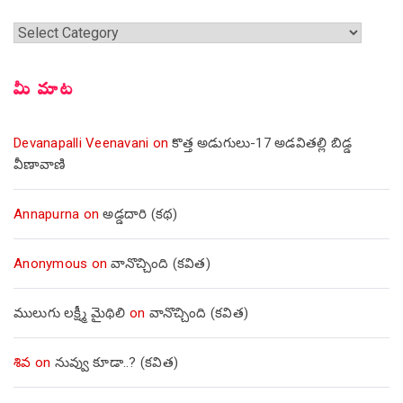
శీర్షికలు
మీ మాట
Devanapalli Veenavani
on
కొత్త అడుగులు-17 అడవితల్లి బిడ్డ
వీణావాణి
Annapurna
on
అడ్డదారి (కథ)
Anonymous
on
వానొచ్చింది (కవిత)
ములుగు లక్ష్మీ మైథిలి
on
వానొచ్చింది (కవిత)
శివ
on
నువ్వు కూడా..? (కవిత)