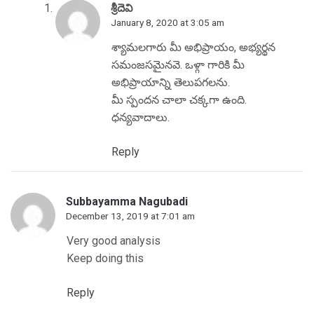
శ్రీదెవి
January 8, 2020 at 3:05 am
శ్యామలగారు మీ అభిప్రాయం, అభ్యర్థన
సమంజసమైనవె. ఒళ్గా గారికి మీ
అభిప్రాయాన్ని తెలుపగలను.
మీ స్పందన చాలా చక్కగా ఉంది.
ధన్యవాదాలు.
Reply
Subbayamma Nagubadi
December 13, 2019 at 7:01 am
Very good analysis
Keep doing this
Reply