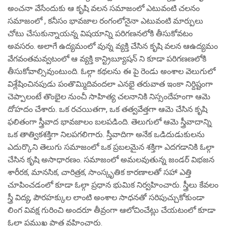
అంచనా వేసేందుకు ఆ కృషి వలన సమాజంలో ఎటువంటి చలనం
సమాజంలో , కనీసం భావజాల రంగంలోనైనా ఎటువంటి మార్పులు
చోటు చేసుకున్నాయన్న విషయాన్ని పరిగణనలోకి తీసుకోవటం
అవసరం. అలాగే ఉద్యమంలో వున్న వ్యక్తి చేసిన కృషి వలన ఆఉద్యమం
వేగవంతమవ్వటంలో ఆ వ్యక్తి కాన్ట్రిబ్యూషన్ ని కూడా పరిగణణలోకి
తీసుకోవాల్సివుంటుంది. ఓల్గా కథలను ఈ పై రెండు అంశాల వెలుగులో
విశ్లేషించినపుడు పంతొమ్మిదివందలా ఎనభై తరువాత ఇంకా నిర్దిష్టంగా
చెప్పాలంటే తొంభైల నుంచీ సాహిత్య చలనానికి నిస్సందేహంగా ఆమె
దోహదం చేశారు. ఒక రచయితగా, ఒక తత్వవేత్తగా ఆమె చేసిన కృషి
ఫలితంగా స్త్రీవాద భావజాలం బలపడింది. తెలుగులో ఆమె స్త్రీవాదాన్ని
ఒక తాత్వికశక్తిగా నిలపగలిగారు. స్తీవాదిగా అనేక ఒడిదుడుకులను
ఎదుర్కొని తెలుగు సమాజంలో ఒక ప్రబలమైన శక్తిగా ఎదగడానికి ఓల్గా
చేసిన కృషి అసాధారణం. సమాజంలో అమలవుతున్న జండర్ విభజన
శారీరక, మానసిక, చారిత్రక, సాంస్కృతిక కారణాలతో సహా ఎత్తి
చూపించడంలో కూడా ఓల్గా ప్రధాన భుమిక నిర్వహించారు. స్త్రీలు కేవలం
స్త్రీ విద్య, పౌరహక్కుల లాంటి అంశాల సాధనతో సరిపుచ్చుకోకుండా
లింగ వివక్ష గురించి అందరూ తీవ్రంగా ఆలోచించేట్లు చేయటంలో కూడా
ఓల్గా ప్రముఖ పాత్ర వహించారు.