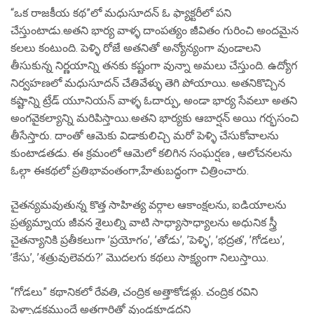
“ఒక రాజకీయ కథ”లో మధుసూదన్ ఓ ఫ్యాక్టరీలో పని
చేస్తుంటాడు.అతని భార్య వాళ్ళ దాంపత్యం జీవితం గురించి అందమైన
కలలు కంటుంది. పెళ్ళి రోజే అతనితో అన్యోన్యంగా వుండాలని
తీసుకున్న నిర్ణయాన్ని తనకు కష్టంగా వున్నా అమలు చేస్తుంది. ఉద్యోగ
నిర్వహణలో మధుసూదన్ చేతివేళ్ళు తెగి పోయాయి. అతనికొచ్చిన
కష్టాన్ని ట్రేడ్ యూనియన్ వాళ్ళ ఓదార్పు, అండా భార్య సేవలూ అతని
అంగవైకల్యాన్ని మరిపిస్తాయి.అతని భార్యకు ఆబార్షన్ అయి గర్భసంచి
తీసేస్తారు. దాంతో ఆమెకు విడాకులిచ్చి మరో పెళ్ళి చేసుకోవాలను
కుంటాడతడు. ఈ క్రమంలో ఆమెలో కలిగిన సంఘర్షణ , ఆలోచనలను
ఓల్గా ఈకథలో ప్రతిభావంతంగా,హేతుబద్ధంగా చిత్రించారు.
చైతన్యమవుతున్న కొత్త సాహిత్య వర్గాల ఆకాంక్షలను, ఐడియాలను
ప్రత్యమ్నాయ జీవన శైలుల్ని వాటి సాధ్యాసాధ్యాలను అధునిక స్త్రీ
చైతన్యానికి ప్రతీకలుగా ’ప్రయోగం’, ’తోడు’, ’పెళ్ళి’, ’భద్రత’, ’గోడలు’,
’కేసు’, ’శత్రువులెవరు?’ మొదలగు కథలు సాక్ష్యంగా నిలుస్తాయి.
“గోడలు” కథానికలో రేవతి, చంద్రిక అత్తాకోడళ్లు. చంద్రిక రవిని
పెళ్ళాడకముందే అత్తగారితో వుండకూడదని