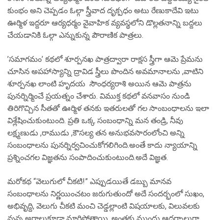
కుంభం అని చెప్పడం ఓల్గా స్త్రీవాద దృక్పధం అటు రేణుకాదేవి ఇటు
ఊర్మిళ ఇద్దరూ ఆర్యధర్మం వైవాహిక వ్యవస్థలోని డొల్లతనాన్ని బద్దలు
చేయడానికి ఓల్గా ఎన్నుకున్న పౌరాణిక పాత్రలు.
’సమాగమం’ కథలో శూర్పనఖ పాత్రద్వారా రాక్షస స్త్రీగా ఆమె ప్రేమను
చూసిన అపహాస్యాన్ని ద్రావిడ స్త్రీలు పొందిన అవమానాలను ,వాటిని
శూర్పనఖ లాంటి హృదయ సౌంధర్యరాశి అయిన ఆమె పాత్రను
పునర్నిర్మించే ప్రయత్నం చేశారు. విముక్త కథలో వనవాసం నుండి
తిరిగొచ్చిన సీతతో ఊర్మిళ తనకు ఇతరులతో గల సాంబంధాలను ఇలా
విశ్లేషించుకుంటుంది. ప్రతి ఒక్క సంబంధాన్ని మన తండ్రి, నీవు
లక్ష్మణుడు ,రాముడు ,కౌసల్య తన అనుభవసారంలోంచి అన్ని
సంబంధాలను పునర్నిర్వచించుకోగలిగింది.అంతే కాదు న్యాయాన్ని
ప్రశ్నించగల విజ్ఞతను సంపాదించుకుంటుంది.అదే విజ్ఞత.
మరోకథ “వెలుగులో చీకటి!” ఎప్పుడయితే డబ్బు మానవ
సంబంధాలను నిర్ణయించటం జరుగుతుందో అదే సందర్భంలో సుఖం,
అభివృద్ది, వెలుగు చీకటి మంచి చెడ్డల్లాంటి విషయాలకు, విలువలకు
వున్న అర్థాలుకూడా మారిపోతాయి. అంతకు ముందు ఆదర్శాలుగా