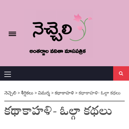
Skip
నెచ్చెలి
to
content
e
Toggle
menu
వనితా మాస పత్రిక
Primary
Menu
నెచ్చెలి
>
శీర్షికలు
>
విమర్శ
>
కథాకాహళి
>
కథాకాహళి- ఓల్గా కథలు
కథాకాహళి- ఓల్గా కథలు