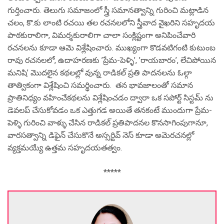
గుర్తించారు. తెలుగు సమాజంలో స్త్రీ సమానత్వాన్ని గురించి మట్లాడిన
చలం, కొ.కు లాంటి రచయి తల రచనలలోని స్త్రీవాద వైఖరిని సహృదయ
పాఠకురాలిగా, విమర్శకురాలిగా చాలా సంక్లిష్టంగా అనిపించేవారి
రచనలను కూడా ఆమె విశ్లేషించారు. ముఖ్యంగా కొడవటిగంటి కుటుంబ
రావు రచనలలో, ఉదాహరణకు ’ప్రేమ-పెళ్ళి’, ’రాయబారం’, లేచిపోయిన
మనిషి’ మొదలైన కథలల్లో వున్న రాడికల్ ప్రతి పాదనలను ఓల్గా
తాత్వికంగా విశ్లేషించి సమర్థించారు. తన భావజాలంతో సమాన
ప్రాతినిధ్యం వహించేకథలను విశ్లేషించడం ద్వారా ఒక సపోర్ట్ సిస్టమ్ ను
డెవలప్ చేసుకోవడం ఒక ఎత్తుగడ అయితే తనకంటే ముందుగా ప్రేమ-
పెళ్ళి గురించి వాళ్ళు చేసిన రాడికల్ ప్రతిపాదనల కొనసాగింపుగానూ,
వారసత్వాన్ని డిఫైన్ చేసుకొనే అస్సర్టివ్ నెస్ కూడా అమెరచనల్లో
వ్యక్తమయ్యే ఉత్తమ సహృదయతత్వం.
*****