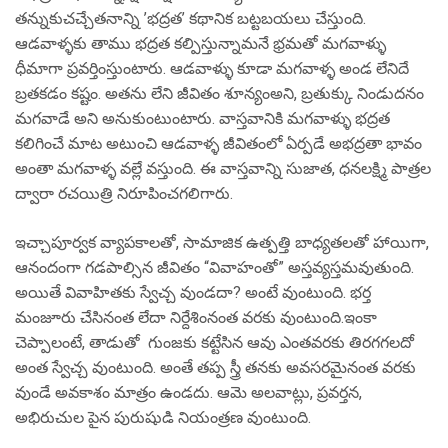
తన్నుకుచచ్చేతనాన్ని ’భద్రత’ కథానిక బట్టబయలు చేస్తుంది.
ఆడవాళ్ళకు తాము భద్రత కల్పిస్తున్నామనే భ్రమతో మగవాళ్ళు
ధీమాగా ప్రవర్తింస్తుంటారు. ఆడవాళ్ళు కూడా మగవాళ్ళ అండ లేనిదే
బ్రతకడం కష్టం. అతను లేని జీవితం శూన్యంఅని, బ్రతుక్కు నిండుదనం
మగవాడే అని అనుకుంటుంటారు. వాస్తవానికి మగవాళ్ళు భద్రత
కలిగించే మాట అటుంచి ఆడవాళ్ళ జీవితంలో ఏర్పడే అభద్రతా భావం
అంతా మగవాళ్ళ వల్లే వస్తుంది. ఈ వాస్తవాన్ని సుజాత, ధనలక్ష్మి పాత్రల
ద్వారా రచయిత్రి నిరూపించగలిగారు.
ఇచ్చాపూర్వక వ్యాపకాలతో, సామాజిక ఉత్పత్తి బాధ్యతలతో హాయిగా,
ఆనందంగా గడపాల్సిన జీవితం “వివాహంతో” అస్తవ్యస్తమవుతుంది.
అయితే వివాహితకు స్వేచ్చ వుండదా? అంటే వుంటుంది. భర్త
మంజూరు చేసినంత లేదా నిర్దేశింనంత వరకు వుంటుంది.ఇంకా
చెప్పాలంటే, తాడుతో గుంజకు కట్టేసిన ఆవు ఎంతవరకు తిరగగలదో
అంత స్వేచ్చ వుంటుంది. అంతే తప్ప స్త్రీ తనకు అవసరమైనంత వరకు
వుండే అవకాశం మాత్రం ఉండదు. ఆమె అలవాట్లు, ప్రవర్తన,
అభిరుచుల పైన పురుషుడి నియంత్రణ వుంటుంది.