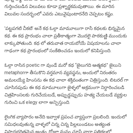
గుర్తించబడిన విలువలు కూడా ప్రశ్నార్థకమవుతాయి. ఈ మారిన
విలువల సందర్భంలో ఎవరు ఎటువైపుంటారనేది చెప్పటం కష్టం.
’పట్టపగటి చీకటి’ అనే కథ ఓల్గా మామూలుగా రాసే కథలకు భిన్నమైన
కథ. ఈ కథ ప్రారంభం చాలా ప్రతీకాత్మంగా మొదలై పాఠకుణ్ణి ముందుకు
లాక్కుపోతుంది. కథ లో తరువాత రాయబోయే విషయాలను చాలా
గాఢంగా కథ ప్రారంభంలో సంకేతించడం ఇందులో కనిపిస్తుంది.
ఓల్గా రాసిన poetic గా వుండే మరో కథ “జైలుగది ఆత్మకథ” జైలుని
metaphorగా తీసుకొని వర్తమాన వ్యవస్థను, అందులో నిరంతరం
అమలయ్యే హింసను ఈ కథ చాలా శక్తివంతంగా చిత్రిస్తుంది. లిటరల్ గా
చూసినపుడు ఈ కథ మామూలుగా జైళ్ళలో అక్రమంగా నిర్దారించబడి
చిత్రహింసలకు గురిచేయబడే, అప్పుడ్డప్పుడు హత్య చేయబడే వ్యక్తుల
గురించి ఒక elegy లాగా అన్పిస్తుంది.
లైంగిక వ్యాపారం అనేది ఇవ్వాళ ప్రపంచ వ్యాప్తంగా ప్రబలింది. ఇందులో
సమిధలవుతున్న వాళ్ళలో చిన్న చిన్న పిల్లలుండటం అత్యంత
విషాదభరితమైన అంశం. రోజూ మనం చూసే వార్తా పత్రికలలో