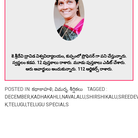
కె.శ్రీదేవి ద్రావిడ విశ్వవిద్యాలయం, కుప్పంలో ప్రొఫెసర్ గా పని చేస్తున్నారు.
స్వస్థలం కడప. 12 పుస్తకాలు రాశారు. మూడు పుస్తకాలు ఎడిట్ చేశారు.
ఆరు అవార్డులు అందుకున్నారు. 112 ఆర్టికల్స్ రాశారు.
POSTED IN:
కథాకాహళి
,
విమర్శ
,
శీర్షికలు
TAGGED :
DECEMBER
,
KADHAKAHLI
,
NAVALALU
,
SHIRSHIKALU
,
SREEDEV
K
,
TELUGU
,
TELUGU SPECIALS