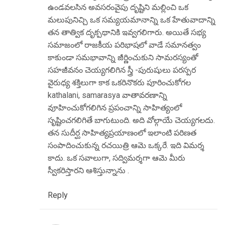
ఉండవలసిన అవసరంవైపు దృష్టిని మల్లించి ఒక
మలుపునిచ్చి ఒక సమ్యయమానాన్ని ఒక హేతువాదాన్ని
తన తాత్విక దృక్పథానికి ఇవ్వగలిగారు. అయితే సభ్య
సమాజంలో రాజకీయ పరిభాషలో వాడే సమానత్వం
కాకుండా సమభావాన్ని జీర్ణించుకుని సామరస్యంతో
సహజీవనం చెయ్యగలిగిన స్త్రీ -పురుషులు పరస్పర
వైరుధ్య శక్తిలుగా కాక ఒకరినొకరు పూరించుకోగల
kathalani, samarasya వాతావరణాన్ని
వూహించుకోగలిగిన ప్రపంచాన్ని సాహిత్యంలో
సృష్టించగలిగితే బాగుటుంది. అది వోల్గాయే చెయ్యగలదు.
తన సుదీర్ఘ సాహిత్యప్రయాణంలో ఇలాంటి పరిణత
సంపాదించుకున్న రచయిత్రి ఆమె ఒక్కరే. ఇది విమర్శ
కాదు. ఒక సవాలుగా, సద్విమర్శగా ఆమె మీరు
స్వీకరిస్తారని ఆశిస్తున్నాను .
Reply