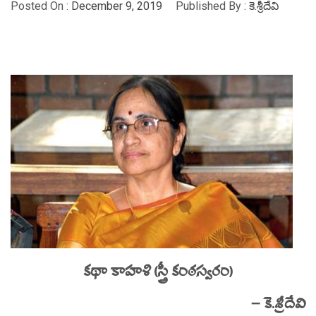
Posted On :
December 9, 2019
Published By :
కె.శ్రీదేవి
కథా కాహళి (స్త్రీ కంఠస్వరం)
– కె.శ్రీదేవి