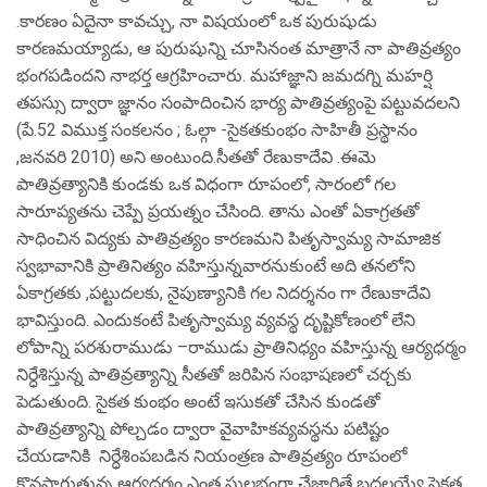
.కారణం ఏదైనా కావచ్చు, నా విషయంలో ఒక పురుషుడు
కారణమయ్యాడు, ఆ పురుషున్ని చూసినంత మాత్రానే నా పాతివ్రత్యం
భంగపడిందని నాభర్త ఆగ్రహించారు. మహాజ్ఞాని జమదగ్ని మహర్షి
తపస్సు ద్వారా జ్ఞానం సంపాదించిన భార్య పాతివ్రత్యంపై పట్టువదలని
(పే.52 విముక్త సంకలనం ; ఓల్గా -సైకతకుంభం సాహితీ ప్రస్థానం
,జనవరి 2010) అని అంటుంది.సీతతో రేణుకాదేవి .ఈమె
పాతివ్రత్యానికి కుండకు ఒక విధంగా రూపంలో, సారంలో గల
సారూప్యతను చెప్పే ప్రయత్నం చేసింది. తాను ఎంతో ఏకాగ్రతతో
సాధించిన విద్యకు పాతివ్రత్యం కారణమని పితృస్వామ్య సామాజిక
స్వభావానికి ప్రాతినిత్యం వహిస్తున్నవారనుకుంటే అది తనలోని
ఏకాగ్రతకు ,పట్టుదలకు, నైపుణ్యానికి గల నిదర్శనం గా రేణుకాదేవి
భావిస్తుంది. ఎందుకంటే పితృస్వామ్య వ్యవస్థ దృష్టికోణంలో లేని
లోపాన్ని పరశురాముడు –రాముడు ప్రాతినిధ్యం వహిస్తున్న ఆర్యధర్మం
నిర్ధేశిస్తున్న పాతివ్రత్యాన్ని సీతతో జరిపిన సంభాషణలో చర్చకు
పెడుతుంది. సైకత కుంభం అంటే ఇసుకతో చేసిన కుండతో
పాతివ్రత్యాన్ని పోల్చడం ద్వారా వైవాహికవ్యవస్థను పటిష్టం
చేయడానికి నిర్ధేశింపబడిన నియంత్రణ పాతివ్రత్యం రూపంలో
కొనసాగుతున్న ఆర్యధర్మం ఎంత సులభంగా చేజారితే బద్దలయ్యే సైకత