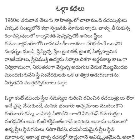
ఓల్గా కథలు
1960ల తరువాత తెలుగు సాహిత్యంలో చాలామంది రచయిత్రులు
ఎక్కువ సంఖ్యలోనే కథా సృజనకు పూనుకున్నారు. వాళ్ళు తీసుకున్న
కథావస్తువులలో కాల్పనికత వున్నప్పటికీ అసలు స్త్రీలు
రచనావ్యాసంగంలోకి రావటమే కీలకాంశంగా పరిగణించే ఒకానొక
సంధర్భం నుండి స్త్రీస్వేచ్ఛ, స్త్రీల లైంగికత, లైంగిక, పితృస్వామిక
రాజకీయాలు, స్త్రీవిముక్తి ఉద్యమ నిర్మాణ దిశగా అర్దశతాబ్ద కాలంగా
నిర్విరామంగా, నిరంతరంగా వేస్తున్న అడుగుల వెనుక మొట్టమొదట
ముందడుగువేసి స్త్రీ సంవేదకులకు ఒక తాత్విక అడుగుజాడను
ఏర్పరచిన మార్గదర్శకురాలు ఓల్గా.
ఓల్గా కంటే ముందు స్త్రీల సమస్యల గురించి రచించిన రచయిత్రులు లేరా
అనే ప్రశ్న వేసుకుంటే, మనకు భండారు అచ్చమాంబ మొదలుకొని
రంగనాయకమ్మ, వాసిరెడ్డి సీతాదేవి లాంటి సీరియస్ రచయత్రుల
రంగప్రవేశం ఆమె కంటే శక్తివంతంగానే జరిగింది. ఆనాడు అమలులో
ఉన్న స్త్రీల స్థితిగతులు సరిగాలేవని, దయనీయమైన స్త్రీల స్థితి
మారాలన్న ఆకాంక్ష వాళ్ళ రచనల్లో సాధ్రంగానే ఆవిష్కృతమైంది. అలాగే