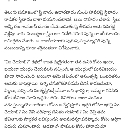
తెలుగు సమాజంలో స్త్రీ వాదం ఉదారవాదం నుంచి సోషలిస్ట్ స్త్రీవాదం,
రాడికల్ స్త్రీవాదం దాకా పయనించటానికి ఆమె దొహదం చేశారు. స్త్రీలు
అన్నీ రంగాలనుంచీ దూరం చేయబడుతున్న తీరును ఆమె పసిగట్టి
విశ్లేషించారు. ముఖ్యంగా స్త్రీల అణచివేత వెనుక వున్న రాజకీయాలను
బహిర్గతం చేశారు. ఆ రాజకీయాలకు పురుష స్వామ్యానికి వున్న
సంబంఢాన్ని కూడా శక్తివంతంగా విశ్లేషించారు.
“ఏం చేయాలి?” కథలో శాంత వ్యక్తిగతంగా తన ఉనికి కోసం ఇంటా,
బయటా యుద్ధం చేయవలసి వచ్చింది. ఆ యుద్ధంలో ఘనవిజయం
కూడా సాధించింది. అయినా ఆమె జీవితంలో అసంతృప్తి, ఒంటరితనం
ఆమెను బాధిస్తాయి. పెళ్ళి చేసుకోకపోవడమే దీనికి కారణమేమో,
పిల్లలు, పెళ్ళి ఇవి సంతృప్తినిచ్చేవేమో అని భార్యగా, అమ్మగా గడిపిన
శోభ జేవితం చూసి ఇద్దరూ తమ జీవితాలు అలా ఎందుకు
నడుస్తున్నాయో కారణాల కోసం అన్వేషిస్తారు. ఇద్దరి లోనూ ఇకపై ఏం
చేయాలి? ఏం చేసి పరిపూర్ణ జీవితం గడపాలి? ఏం చేస్తే తమ
జీవితాలకు సార్థకత లభిస్తుందని అలమటిస్తూ,పరిష్కారం కోసం ఆర్తిగా
ఎదురు చుస్తూంటారు. ఆడవాళ్ళ హక్కుల కోసం పోరాడుతూ