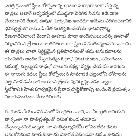
చరిత్ర క్రమంలో స్త్రీలు కోల్పోతున్న space నుrepresent చేస్తున్న
పాత్రలు అలాగే ఆర్యధర్మంలో ముద్దుగా పెరిగిన సీతను educate
చేయడానికి రేణుక, ఊర్మిళ, శూర్పనఖ అందరూ ఆమెను ఎదిగించడానికి
భవిష్యత్తులో రాముడి చేత పరిత్యజించబోయే భావిచిత్రాన్ని
రేణుకాదేవిలాంటి మేధావి ఊహకు కూడా అందేవుంటుందన్న ఊహతో
నిర్మించిన పాత్రే అయినా తరతరాలుగా స్త్రీలు పడుతున్నఅవమానాలను
ఈ పాత్రలు చాలా నిర్ధిష్టమైన ప్రతిపాదనలతో తమ అనుభవాలను
యువతకు అందించే ప్రయత్నం ఓల్గా ,” సైకత కుంభం , సమాగమం,
విముక్త , మృణ్మయనాధం,” నాలుగు కథల్లో వ్యక్తం చేయడం జరిగింది.
ఈ నాలుగు కథలు స్త్రీలు కోల్పోయిన సామాజిక చట్రంలోని లోపాలను
ఎత్తి చూపడమే కాక ఆయాపాత్రలకు పునర్నిర్మించడం ద్వారా
స్త్రీలోకానికి హేతుపూర్వకమైన స్త్రీవాద దృష్టికోణాన్ని అందించే ప్రయత్నం
విజయవంతంగా చేయగలిగారు
ఈ కుండ చేయడానికి ఎంతో ఏకాగ్రత కావాలి, నా ఏకాగ్రత తెలియని
వాళ్ళంతా నా పాతివ్రత్యంతో ఇసుక కుండ తయారు
చేస్తున్నాననుకున్నారు. నా పాతివ్రత్యానికేమీ లోపం లేదు కనుక
అనుకోనిమ్మని వూరుకున్నాను ఏకాగ్రత ఎప్పుడైనా భిన్నం కావచ్చు