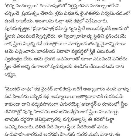
“భిన్న సందర్భాలు” కథాసంపుటిలో నిర్దిష్ట జీవన సందర్భాలలోంచి
చర్చించే ప్రయత్నం చేశారు. శ్రమ విభజన, లైంగికతను నిర్వచించడంలో
ఉండే రాజకీయ, అంశాలను ఓల్గా తన కథల్లో విశ్లేషించారు.
పునరుత్పత్తిలో ప్రధానపాత్ర వహిస్తున్నది స్త్రీలే అయినప్పటికి అందులో
స్త్రీలకు ఎటువంటి స్వేచ్చలేదు. ఈ స్వేచ్చారాహిత్య స్థితిని ప్రశించటమే
కాక, స్త్రీలు పిల్లల్ని కనే యంత్రాలుగా మార్చబడుతున్న వైనాన్ని కూడా
ఆమె చిత్రించారు. భారతీయ వివాహ వ్యవస్థలో స్త్రీకి ఎటువంటి
స్వతంత్రం లేదు. ఆమె లైంగిక అవసరాలతో కూడా ఎటువంటి పనిలేదు.
స్త్రీల చేత అన్ని రంగాలలో పురుషులకు ఊడిగం చేయించటమే దాని
లక్ష్యం.
“మొదటి చావు” కథ మైనర్ బాలికలపై జరిగే అత్యాచారం వలన వాళ్ళు
పడే హింసను చెప్పిన కథ. అమ్మాయిలు అత్యాచారానికి గురవడమే
కాకుండా దాని పర్యవసానంగా ఎదురయ్యే ’అబార్షన్’ల రూపంలో, స్త్రీల
జీవితాల్లో వున్న హింసను అనుభవించేక్రమంలో స్త్రీలు పలుమార్లు
చావుకు దగ్గరగా జీవిస్తున్నారన్న నగ్నసత్యాన్ని ఈ కథలో ఓల్గా
ఆవిష్కరించారు. దళిత పేద వర్గాల స్త్రీలు పేదరికంతో పాటు
పురుషాహంకారమనే అదనపు హింసకు గురవుతున్న వైనాన్ని ఈ