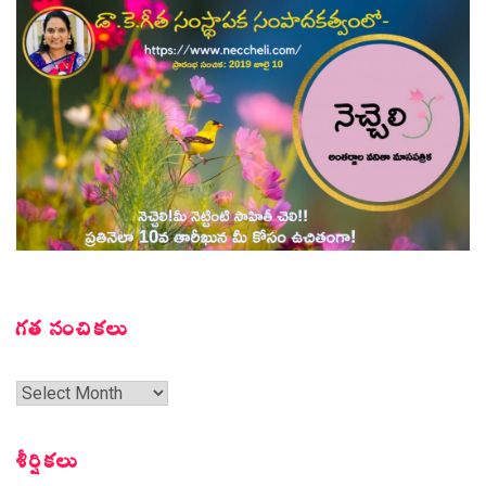
గత సంచికలు
గత
సంచికలు
శీర్షికలు