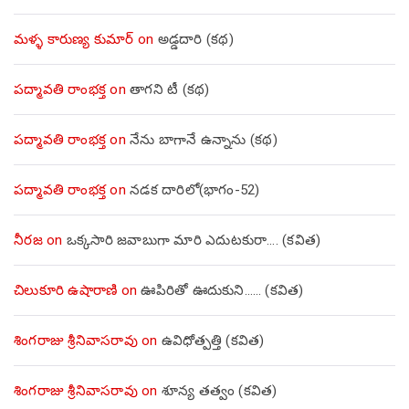
మళ్ళ కారుణ్య కుమార్
on
అడ్డదారి (కథ)
పద్మావతి రాంభక్త
on
తాగని టీ (కథ)
పద్మావతి రాంభక్త
on
నేను బాగానే ఉన్నాను (క‌థ‌)
పద్మావతి రాంభక్త
on
నడక దారిలో(భాగం-52)
నీరజ
on
ఒక్కసారి జవాబుగా మారి ఎదుటకురా…. (కవిత)
చిలుకూరి ఉషారాణి
on
ఊపిరితో ఊదుకుని…… (కవిత)
శింగరాజు శ్రీనివాసరావు
on
ఉవిధోత్పత్తి (కవిత)
శింగరాజు శ్రీనివాసరావు
on
శూన్య తత్వం (కవిత)