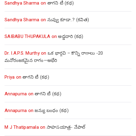
Sandhya Sharma
on
తాగని టీ (కథ)
Sandhya Sharma
on
నువ్వు కూడా..? (కవిత)
SAIBABU THUPAKULA
on
అడ్డదారి (కథ)
Dr. I.A.P.S. Murthy
on
ఒక భార్గవి – కొన్ని రాగాలు -20
మనోరంజకమైన రాగం—అభేరి
Priya
on
తాగని టీ (కథ)
Annapurna
on
తాగని టీ (కథ)
Annapurna
on
జన్యు బంధం (కథ)
M J Thatipamala
on
సాహసయాత్ర- నేపాల్‌