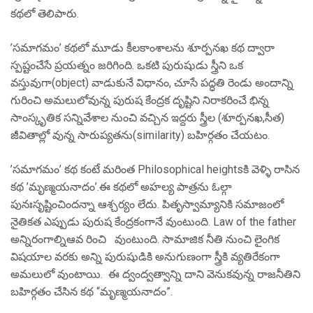
కథలో తెలిపారు.
’సమాగమం’ కథలో మూడు కీలకాంశాలను శూర్పనఖ కథ ద్వారా
స్పష్టంచేసే ప్రయత్నం జరిగింది. ఒకటి పురుషుడు స్త్రీని ఒక
వస్తువుగా(object) వాడుకునే విధానం, చూసే పద్ధతి రెండు అందాన్ని
గురించి అమలులోవున్న పురుష కేంద్రక దృష్టిని నిరాకరించే భిన్న
సాంస్కృతిక సన్నివేశాల నుంచి వచ్చిన ఇద్దరు స్త్రీల (శూర్పనఖ,సీత)
జీవితాల్లో వున్న సారుప్యతను(similarity) బహిర్గతం చేయటం.
’సమాగమం’ కథ కంటే మరింత Philosophical heightsకి వెళ్ళి రాసిన
కథ ’మృణ్మయనాదం’.ఈ కథలో అహల్య పాత్రను ఓల్గా
పునఃసృష్టించిందన్నా ఆశ్చర్యం లేదు. పితృస్వామ్యానికి సమాజంలో
నైతికత ఎప్పుడు పురుష కేంద్రకంగానే వుంటుంది. Law of the father
అన్నిరంగాల్నిఆవ రించి వుంటుంది. సామాజిక నీతి నుంచి లైంగిక
విషయాల వరకు అన్ని పురుషుడికి అనుగుణంగా స్త్రీకి వ్యతిరేకంగా
అమలులో వుంటాయి. ఈ ద్వంద్వత్వాన్ని దాని వెనుకవున్న రాజనీతిని
బహిర్గతం చేసిన కథ “మృణ్మయనాదం”.