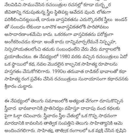
నేలవిడిచి సాముచేసిన రచయిత్రుల రచనల్లో కూడా దుర్భ్హర
జీవితాన్ని గడుపుతున్న స్త్రీల స్థితిపట్ల ఆవేదన వుంది. లోతుగా
పరిశీలించినట్లయితే, దారుణ వాస్తవికతను ఎదుర్కొనలేక స్త్రీలు జండర్
తో సంబధం లేకుండా ఒకానొక అవాస్తవికతలోకి పారిపోవటం
అసాదారణాంశమేమి కాదు. ఒకరకంగా వాస్తవికతను పరోక్షంగా
అంగీకరించడం కూడా. అంతే కాదు దాన్నిమార్చలేమనే నిస్పృహ,
నిస్సహాయతలలోంచి తమకు సంబంధంలేని వేరు వేరు మార్గాలలోకి
ప్రయాణించటం. ఈ నేపథ్యంలో 1980 వరకు వచ్చిన రచయిత్రులు ఏదో
ఒక స్థాయిలో కథ, నవల మొదలైన కాల్పనిక సాహిత్య రూపాలను
హస్తగతం చేసుకోగలిగారు. 1990ల తరువాత రాడికల్ భావాలతో కథా
సాహిత్య రంగ ప్రవేశం చేసిన రచయిత్రులు సునాయాసంగా కథారచనకు
శ్రీకారం చుట్టారు.
ఈ నేపథ్యంలో తెలుగు సమాజంలోకి అత్యంత వేగంగా దూసుకొచ్చిన
స్త్రీవాద భావజాలానికి ప్రాతినిధ్యం వహిస్తూ దాదాపు వంద కథలకు
పైగా ఓల్గా రచించారు. స్త్రీవాదం స్త్రీల చేతుల్లో ఒక గొప్ప సాధనంగా
మారడానికి కావలసిన తాత్విక సంపత్తిని తెలుగు సాహిత్యానికి ఆమె
అందించగలిగారు. సాహిత్య, తాత్విక రంగాలలో ఒక వ్యక్తి చేసిన కృషిని