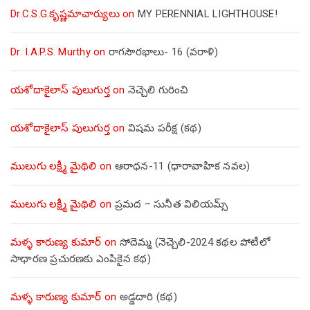
Dr.C.S.G.కృష్ణమాచార్యులు
on
MY PERENNIAL LIGHTHOUSE!
Dr. I.A.P.S. Murthy
on
రాగసౌరభాలు- 16 (వరాళి)
యశోదాకైలాస్ పులుగుర్త
on
నెచ్చెలి గురించి
యశోదాకైలాస్ పులుగుర్త
on
విషమ పరీక్ష (క‌థ‌)
ములుగు లక్ష్మీ మైథిలి
on
ఆరాధన-11 (ధారావాహిక నవల)
ములుగు లక్ష్మీ మైథిలి
on
ప్రమద – సునీత విలియమ్స్
మళ్ళ కారుణ్య కుమార్
on
సోదెమ్మ (నెచ్చెలి-2024 కథల పోటీలో
సాధారణ ప్రచురణకు ఎంపికైన కథ)
మళ్ళ కారుణ్య కుమార్
on
అడ్డదారి (కథ)