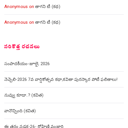
Anonymous
on
తాగని టీ (కథ)
Anonymous
on
తాగని టీ (కథ)
సరికొత్త రచనలు
సంపాదకీయం-జూలై, 2026
నెచ్చెలి-2026 7వ వార్షికోత్సవ కథా,కవితా పురస్కార పోటీ ఫలితాలు!
నువ్వు కూడా..? (కవిత)
వానొచ్చింది (కవిత)
ఈ తరం నడక-26- రోహిణి వంజారి