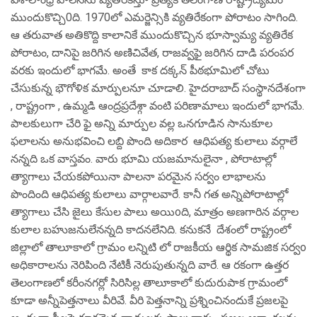
ముందుకొచ్చి0ది. 1970లో ఎమర్జెన్సికి వ్యతిరేకంగా పోరాటం సాగింది.
ఆ తరువాత అతికొద్ది కాలానికే ముందుకొచ్చిన భూస్వామ్య వ్యతిరేక
పోరాటం, దానిపై జరిగిన అణిచివేత, రాజవ్వఫై జరిగిన దాడి పరంపర
వరకు ఇందులో భాగమే. అంతే కాక దక్కన్ పీఠభూమిలో చోటు
చేసుకున్న భౌగోళిక మార్పులనూ చూడాలి. హైదరాబాద్ సంస్థానదేశంగా
, రాష్ట్రంగా , ఉమ్మడి ఆంద్రప్రదేశ్గా వంటి పరిణామాలు ఇందులో భాగమే.
పాలకులుగా చేరి ఫై అన్ని మార్పుల వల్ల ఒనగూడిన సానుకూల
ఫలాలను అనుభవించి లబ్ది పొంది అదికార ఆధిపత్య కులాలు వర్గాలే
నన్నది ఒక వాస్తవం. వారు భూమి యజమానులైనా , పోరాటాల్లో
త్యాగాలు చేయకపోయినా పాలనా పరమైన సర్వం లాభాలను
పొందింది ఆధిపత్య కులాలు వార్గాలవారే. కానీ గత అన్నిపోరాటాల్లో
త్యాగాలు చేసి జైలు కేసుల పాలు అయిoది, మాత్రం అణగారిన వర్గాల
కులాల బహుజనులేనన్నది కాదనలేనిది. కనుకనే దేశంలో రాష్ట్రంలో
జిల్లాలో తాలూకాలో గ్రామం లన్నిటి లో రాజకీయ ఆర్థిక సామజిక సర్వo
అధికారాలను నెరిపింది నేటికీ నెరుపుతున్నది వారే. ఆ రకంగా ఉత్తర
తెలంగాణలో కరీంనగర్లో సిరిసిల్ల తాలూకాలో కుదురుపాక గ్రామంలో
కూడా అన్నీపెత్తనాలు వీరివే. వీరి పెత్తనాన్ని ప్రశ్నించినందుకే ప్రజలపై