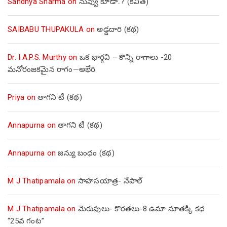
Sandhya Sharma
on
నువ్వు కూడా..? (కవిత)
SAIBABU THUPAKULA
on
అడ్డదారి (కథ)
Dr. I.A.P.S. Murthy
on
ఒక భార్గవి – కొన్ని రాగాలు -20
మనోరంజకమైన రాగం—అభేరి
Priya
on
తాగని టీ (కథ)
Annapurna
on
తాగని టీ (కథ)
Annapurna
on
జన్యు బంధం (కథ)
M J Thatipamala
on
సాహసయాత్ర- నేపాల్‌
M J Thatipamala
on
మెరుపులు- కొరతలు-8 ఉమా నూతక్కి కథ
“25వ గంట”