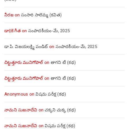
నీరజ
on
సంసారి సాలెమ్మ (కవిత)
డా||కె.గీత
on
సంపాదకీయం-మే, 2025
డా.పి. విజయలక్ష్మి పండిట్
on
సంపాదకీయం-మే, 2025
చిట్టత్తూరు మునిగోపాల్
on
తాగని టీ (కథ)
చిట్టత్తూరు మునిగోపాల్
on
తాగని టీ (కథ)
Anonymous
on
విషమ పరీక్ష (క‌థ‌)
నామని సుజనాదేవి
on
చక్కని చుక్క (కథ)
నామని సుజనాదేవి
on
విషమ పరీక్ష (క‌థ‌)