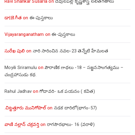
Ravi Shankar Susarla
on
దేవులపల్లి కృష్ణశాస్త్రి లలితగీతాలు
డా||కె.గీత
on
ఈ-పుస్తకాలు
Vijayaranganatham
on
ఈ-పుస్తకాలు
సురేఖ పులి
on
నారి సారించిన నవల-23 తెన్నేటి హేమలత
Moyili Sriramulu
on
పౌరాణిక గాథలు -18 – సజ్జనసాంగత్యము –
చంద్రహాసుడు కథ.
Rahul Jadhav
on
గోదావరి- ఒక పయనం ( కవిత)
.చిట్టత్తూరు మునిగోపాల్
on
నడక దారిలో(భాగం-57)
వాణి నల్లాన్ చక్రవర్తి
on
రాగసౌరభాలు- 16 (వరాళి)