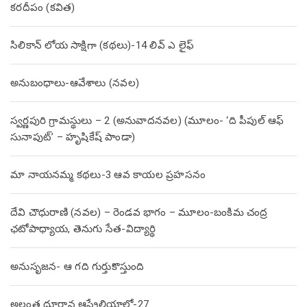
కరదీపం (కవిత)
సిలికాన్ లోయ సాక్షిగా (కథలు)-14 లివ్ ఎ లైఫ్
అనుబంధాలు-ఆవేశాలు (నవల)
స్వర్ణపురి గ్రామస్థులు – 2 (అనువాదనవల) (మూలం- ‘ది పీపుల్ ఆఫ్
సునాపుట్’ – హృషికేష్ పాండా)
మా నాయనమ్మ కథలు-3 ఆవ కాయల ప్రహసనం
దేవి చౌధురాణి (నవల) – రెండవ భాగం – మూలం-బంకిమ చంద్ర
ఛటోపాధ్యాయ, తెనుగు సేత-విద్యార్థి
అనుసృజన- ఆ గది గుర్తుకొస్తుంది
అల్లంత దూరాన ఆస్ట్రేలియాలో-27