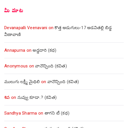
మీ మాట
Devanapalli Veenavani
on
కొత్త అడుగులు-17 అడవితల్లి బిడ్డ
వీణావాణి
Annapurna
on
అడ్డదారి (కథ)
Anonymous
on
వానొచ్చింది (కవిత)
ములుగు లక్ష్మీ మైథిలి
on
వానొచ్చింది (కవిత)
శివ
on
నువ్వు కూడా..? (కవిత)
Sandhya Sharma
on
తాగని టీ (కథ)