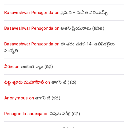
Basaveshwar Penugonda
on
ప్రమద – సునీత విలియమ్స్
Basaveshwar Penugonda
on
అతని ప్రియురాలు (కవిత)
Basaveshwar Penugonda
on
ఈ తరం నడక-14- ఉలిపికట్టెలు –
పి.జ్యోతి
నీరజ
on
లంకంత ఇల్లు (కథ)
చిట్ట త్తూరు మునిగోపాల్
on
తాగని టీ (కథ)
Anonymous
on
తాగని టీ (కథ)
Penugonda sarasija
on
విషమ పరీక్ష (క‌థ‌)