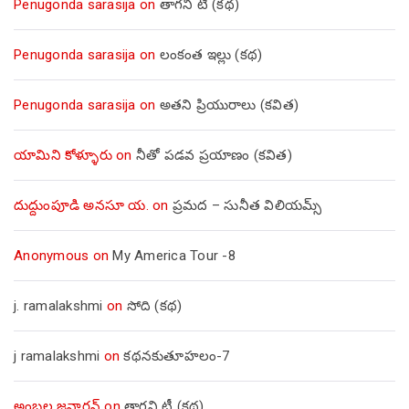
Penugonda sarasija
on
తాగని టీ (కథ)
Penugonda sarasija
on
లంకంత ఇల్లు (కథ)
Penugonda sarasija
on
అతని ప్రియురాలు (కవిత)
యామిని కోళ్ళూరు
on
నీతో పడవ ప్రయాణం (కవిత)
దుద్దుంపూడి అనసూ య.
on
ప్రమద – సునీత విలియమ్స్
Anonymous
on
My America Tour -8
j. ramalakshmi
on
సోది (కథ)
j ramalakshmi
on
కథనకుతూహలం-7
అంబల్ల జనార్దన్
on
తాగని టీ (కథ)