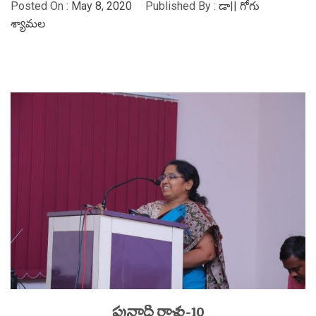
Posted On :
May 8, 2020
Published By :
డా|| గోగు
శ్యామల
పునాది రాళ్లు-10