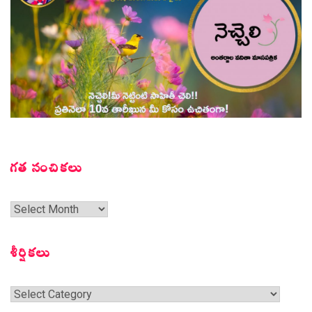
గత సంచికలు
గత
సంచికలు
శీర్షికలు
శీర్షికలు