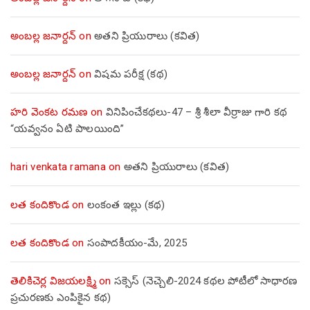
అంబల్ల జనార్దన్
on
అతని ప్రియురాలు (కవిత)
అంబల్ల జనార్దన్
on
విషమ పరీక్ష (క‌థ‌)
హరి వెంకట రమణ
on
వినిపించేకథలు-47 – శ్రీ శీలా వీర్రాజు గారి కథ
“యవ్వనం ఏటి పాలయింది”
hari venkata ramana
on
అతని ప్రియురాలు (కవిత)
లత కందికొండ
on
లంకంత ఇల్లు (కథ)
లత కందికొండ
on
సంపాదకీయం-మే, 2025
తెలికిచెర్ల విజయలక్ష్మి
on
సక్సెస్ (నెచ్చెలి-2024 కథల పోటీలో సాధారణ
ప్రచురణకు ఎంపికైన కథ)