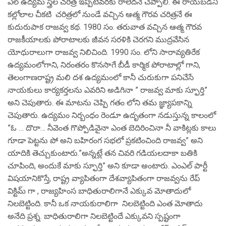
ఎల్ ఉద్యమ స్త్రీల చరిత్ర ఇప్పటివరకు రాలేదనే చెప్పాలి. ఈ రాయబడని
కల్లోలాల చీకటి చరిత్రలో నుండే వచ్చిన ఆత్మ గౌరవ చరిత్రనే ఈ
కుదురుపాక రాజవ్వ కథ. 1980 సం. తరువాత వచ్చిన ఆత్మ గౌరవ
రాజకీయాలకు పోరాటాలకు జీవన సరళికి చెరగని ముద్రవేసిన
యోధురాలుగా రాజవ్వ నిలిచింది. 1990 సం. లోని సారావ్యతిరేక
ఉద్యమంలోగాని, నిరంతరం కొనసాగే బీడీ కార్మిక పోరాటాల్లో గాని,
తెలంగాణరాష్ట్ర మలి దశ ఉద్యమంలో కానీ చురుకుగా పనిచేసే
నాయకులు కార్యకర్తలను ఎవరిని అడిగినా ” రాజవ్వ మాకు స్ఫూర్తి”
అని చెపుతారు. ఈ మాటను చెప్పి గతం లోని తమ జ్ఞ్యాపకాన్ని
చెపుతారు. ఉద్యమం నిర్బంధం రెండూ ఉదృతంగా నడుస్తున్న కాలంలో
”ఓ … దొరా… నీవెంత గొప్పోడివైనా ఎంత బెదిరించినా నీ వాకిట్లకు కాలు
గూడా పెట్టను పో అని బహిరంగ సభలో ప్రకటించింది రాజవ్వ” అని
యాదికి తెచ్చుకుంటారు.”అన్నట్లే తన చివరి గడియలదాకా బతికి
చూపింది, అందుకే మాకు స్ఫూర్తి” అని కూడా అంటారు. ఎంఎల్ పార్టీ
విషయానికొస్తే, రాష్ట్ర వ్యాపితంగా దేశవ్యాపితంగా రాజవ్వను రేప్
విక్టిమ్ గా , రాజ్యహింస బాధితురాలిగానే ఎక్కువ మోతాదులో
నిలబెట్టింది. కానీ ఒక నాయకురాలిగా నిలబెట్టింది ఎంత మోతాదు
అనేది ప్రశ్న. బాధితురాలిగా నిలబెట్టిందే ఎక్కువని స్పష్టంగా