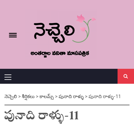
Skip
నెచ్చెలి
to
content
e
Toggle
menu
వనితా మాస పత్రిక
Primary
Menu
నెచ్చెలి
>
శీర్షికలు
>
కాలమ్స్
>
పునాది రాళ్ళు
>
పునాది రాళ్ళు-11
పునాది రాళ్ళు-11