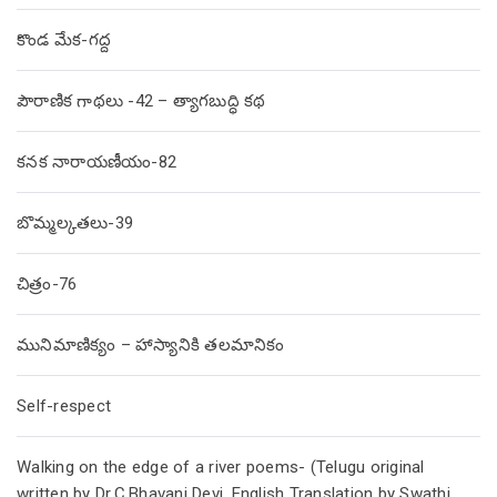
కొండ మేక-గద్ద
పౌరాణిక గాథలు -42 – త్యాగబుద్ధి కథ
కనక నారాయణీయం-82
బొమ్మల్కతలు-39
చిత్రం-76
మునిమాణిక్యం – హాస్యానికి తలమానికం
Self-respect
Walking on the edge of a river poems- (Telugu original
written by Dr.C.Bhavani Devi, English Translation by Swathi