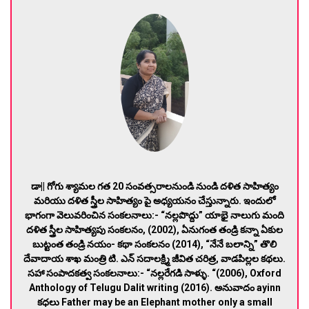
డా|| గోగు శ్యామల గత 20 సంవత్సరాలనుండి నుండి దళిత సాహిత్యం
మరియు దళిత స్త్రీల సాహిత్యం పై అధ్యయనం చేస్తున్నారు. ఇందులో
భాగంగా వెలువరించిన సంకలనాలు:- “నల్లపొద్దు” యాభై నాలుగు మంది
దళిత స్త్రీల సాహిత్యపు సంకలనం, (2002), ఏనుగంత తండ్రి కన్నా ఏకుల
బుట్టంత తండ్రి నయం- కథా సంకలనం (2014), “నేనే బలాన్ని” తొలి
దేవాదాయ శాఖ మంత్రి టి. ఎన్ సదాలక్ష్మి జీవిత చరిత్ర, వాడపిల్లల కథలు.
సహా సంపాదకత్వ సంకలనాలు:- “నల్లరేగడి సాళ్ళు. “(2006), Oxford
Anthology of Telugu Dalit writing (2016). అనువాదం ayinn
కధలు Father may be an Elephant mother only a small