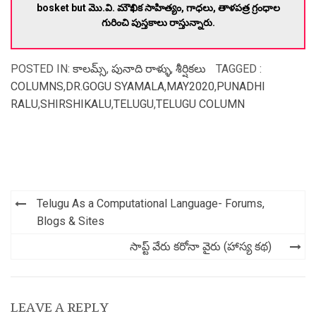
bosket but మొ.వి. మౌఖిక సాహిత్యం, గాధలు, తాళపత్ర గ్రంధాల
గురించి పుస్తకాలు రాస్తున్నారు.
POSTED IN:
కాలమ్స్
,
పునాది రాళ్ళు
,
శీర్షికలు
TAGGED :
COLUMNS
,
DR.GOGU SYAMALA
,
MAY2020
,
PUNADHI
RALU
,
SHIRSHIKALU
,
TELUGU
,
TELUGU COLUMN
Post
Telugu As a Computational Language- Forums,
navigation
Blogs & Sites
సాప్ట్ వేరు కరోనా వైరు (హాస్య కథ)
LEAVE A REPLY