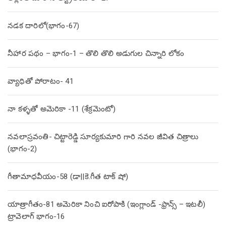
నడక దారిలో(భాగం-67)
నీహార పథం – భాగం-1 – తొలి తొలి అడుగుల చిన్నారి లోకం
వ్యాధితో పోరాటం- 41
నా కళ్ళతో అమెరికా -11 (శేక్రమెంటో)
నవలాస్రవంతి- చిట్టారెడ్డి సూర్యకుమారి గారి నవల జీవిత చిత్రాలు
(భాగం-2)
గీతామాధవీయం-58 (డా||కె.గీత టాక్ షో)
యాత్రాగీతం-81 అమెరికా నించి ఐరోపాకి (ఇంగ్లాండ్ -ఫ్రాన్స్ – ఇటలీ)
ట్రావెలాగ్ భాగం-16