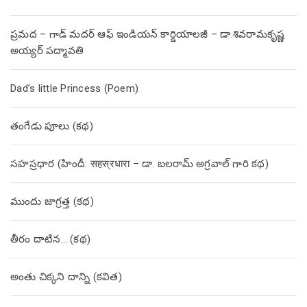
ప్రమద – గాడ్ మదర్ ఆఫ్ ఇండియన్ కార్డియాలజీ – డా.శివరామకృష్ణ
అయ్యర్ పద్మావతి
Dad’s little Princess (Poem)
తంగేడు పూలు (క‌థ‌)
సహస్రధార (హిందీ: सहस्रधारा – డా. బలరామ్ అగ్రవాల్ గారి కథ)
ముందు జాగ్రత్త (క‌థ‌)
తీరం దాటిన… (క‌థ‌)
అంతు చిక్కని దాన్ని (కవిత)