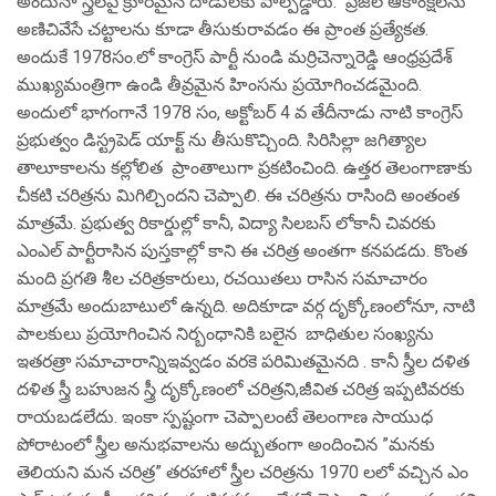
అందునా స్త్రీలపై క్రూరమైన దాడులకు పాల్పడ్డారు. ప్రజల ఆకాంక్షలను
అణిచివేసే చట్టాలను కూడా తీసుకురావడం ఈ ప్రాంత ప్రత్యేకత.
అందుకే 1978సం.లో కాంగ్రెస్ పార్టీ నుండి మర్రిచెన్నారెడ్డి ఆంధ్రప్రదేశ్
ముఖ్యమంత్రిగా ఉండి తీవ్రమైన హింసను ప్రయోగించడమైంది.
అందులో భాగంగానే 1978 సం, అక్టోబర్ 4 వ తేదీనాడు నాటి కాంగ్రెస్
ప్రభుత్వం డిస్ట్రపెడ్ యాక్ట్ ను తీసుకొచ్చింది. సిరిసిల్లా జగిత్యాల
తాలూకాలను కల్లోలిత ప్రాంతాలుగా ప్రకటించింది. ఉత్తర తెలంగాణాకు
చీకటి చరిత్రను మిగిల్చిందని చెప్పాలి. ఈ చరిత్రను రాసింది అంతంత
మాత్రమే. ప్రభుత్వ రికార్డుల్లో కానీ, విద్యా సిలబస్ లోకానీ చివరకు
ఎంఎల్ పార్టీరాసిన పుస్తకాల్లో కాని ఈ చరిత్ర అంతగా కనపడదు. కొంత
మంది ప్రగతి శీల చరిత్రకారులు, రచయితలు రాసిన సమాచారం
మాత్రమే అందుబాటులో ఉన్నది. అదికూడా వర్గ దృక్కోణంలోనూ, నాటి
పాలకులు ప్రయోగించిన నిర్బంధానికి బలైన బాధితుల సంఖ్యను
ఇతరత్రా సమాచారాన్నిఇవ్వడం వరకె పరిమితమైనది . కానీ స్త్రీల దళిత
దళిత స్త్రీ బహుజన స్త్రీ దృక్కోణంలో చరిత్రని,జీవిత చరిత్ర ఇప్పటివరకు
రాయబడలేదు. ఇంకా స్పష్టంగా చెప్పాలంటే తెలంగాణ సాయుధ
పోరాటంలో స్త్రీల అనుభవాలను అద్బుతంగా అందించిన ”మనకు
తెలియని మన చరిత్ర” తరహాలో స్త్రీల చరిత్రను 1970 లలో వచ్చిన ఎం