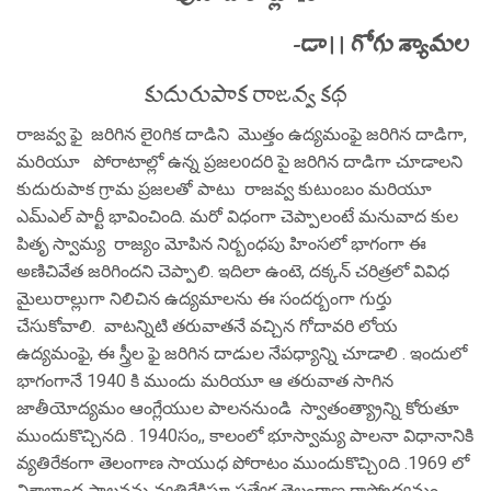
-డా|| గోగు శ్యామల
కుదురుపాక రాజవ్వ కథ
రాజవ్వ ఫై జరిగిన లైoగిక దాడిని మొత్తం ఉద్యమంఫై జరిగిన దాడిగా,
మరియూ పోరాటాల్లో ఉన్న ప్రజలoదరి పై జరిగిన దాడిగా చూడాలని
కుదురుపాక గ్రామ ప్రజలతో పాటు రాజవ్వ కుటుంబం మరియూ
ఎమ్ఎల్ పార్టీ భావించింది. మరో విధంగా చెప్పాలంటే మనువాద కుల
పితృ స్వామ్య రాజ్యం మోపిన నిర్బంధపు హింసలో భాగంగా ఈ
అణిచివేత జరిగిందని చెప్పాలి. ఇదిలా ఉంటె, దక్కన్ చరిత్రలో వివిధ
మైలురాల్లుగా నిలిచిన ఉద్యమాలను ఈ సందర్బంగా గుర్తు
చేసుకోవాలి. వాటన్నిటి తరువాతనే వచ్చిన గోదావరి లోయ
ఉద్యమంఫై, ఈ స్త్రీల ఫై జరిగిన దాడుల నేపధ్యాన్ని చూడాలి . ఇందులో
భాగంగానే 1940 కి ముందు మరియూ ఆ తరువాత సాగిన
జాతీయోద్యమం ఆంగ్లేయుల పాలననుండి స్వాతంత్య్రాన్ని కోరుతూ
ముందుకొచ్చినది . 1940సం,, కాలంలో భూస్వామ్య పాలనా విధానానికి
వ్యతిరేకంగా తెలంగాణ సాయుధ పోరాటం ముందుకొచ్చిoది .1969 లో
విశాలాంధ్ర పాలనను వ్యతిరేకిస్తూ ప్రత్యేక తెలంగాణ రాష్ట్రోద్యమం