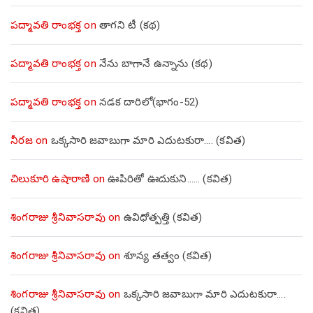
పద్మావతి రాంభక్త
on
తాగని టీ (కథ)
పద్మావతి రాంభక్త
on
నేను బాగానే ఉన్నాను (క‌థ‌)
పద్మావతి రాంభక్త
on
నడక దారిలో(భాగం-52)
నీరజ
on
ఒక్కసారి జవాబుగా మారి ఎదుటకురా…. (కవిత)
చిలుకూరి ఉషారాణి
on
ఊపిరితో ఊదుకుని…… (కవిత)
శింగరాజు శ్రీనివాసరావు
on
ఉవిధోత్పత్తి (కవిత)
శింగరాజు శ్రీనివాసరావు
on
శూన్య తత్వం (కవిత)
శింగరాజు శ్రీనివాసరావు
on
ఒక్కసారి జవాబుగా మారి ఎదుటకురా….
(కవిత)