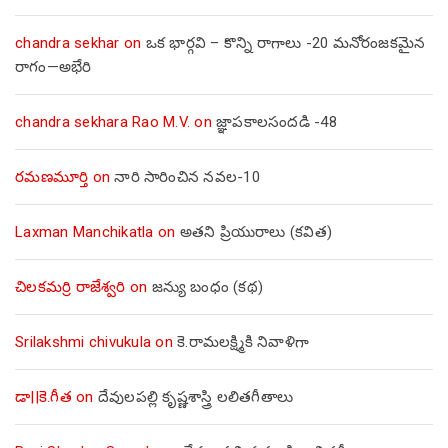
chandra sekhar
on
ఒక భార్గవి – కొన్ని రాగాలు -20 మనోరంజకమైన
రాగం—అభేరి
chandra sekhara Rao M.V.
on
జ్ఞాపకాలసందడి -48
రమణమూర్తి
on
నారి సారించిన నవల-10
Laxman Manchikatla
on
అతని ప్రియురాలు (కవిత)
చిలకమర్రి రాజేశ్వరి
on
జన్యు బంధం (కథ)
Srilakshmi chivukula
on
కె.రామలక్ష్మికి నివాళిగా
డా||కె.గీత
on
దేవులపల్లి కృష్ణశాస్త్రి లలితగీతాలు