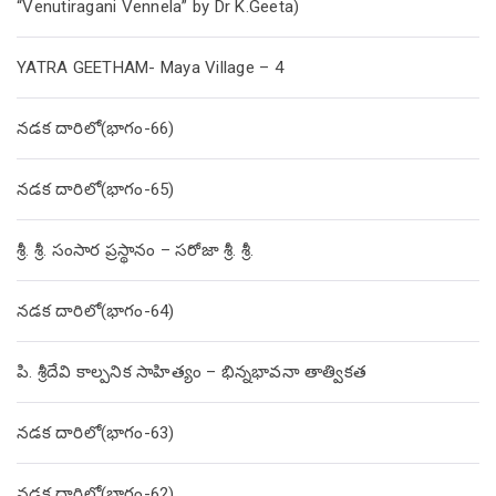
“Venutiragani Vennela” by Dr K.Geeta)
YATRA GEETHAM- Maya Village – 4
నడక దారిలో(భాగం-66)
నడక దారిలో(భాగం-65)
శ్రీ. శ్రీ. సంసార ప్రస్థానం – సరోజా శ్రీ. శ్రీ.
నడక దారిలో(భాగం-64)
పి. శ్రీదేవి కాల్పనిక సాహిత్యం – భిన్నభావనా తాత్వికత
నడక దారిలో(భాగం-63)
నడక దారిలో(భాగం-62)