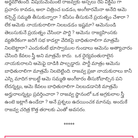
అర్థమౌతుంది. విషయమెమంటే రాజవ్వకు అస్సలు రేప్ విక్టిమ్ గా
ప్రచారం కావడం, అలా చిత్రించ బడడం, అంగీకారమేనా అనేది ఆమె
కన్సెన్ట్ సమ్మతి తీసుకున్నారా ? కనీసం తీసుకునే ప్రయత్నం చేశారా ?
లేక ఆమెకు నాయకురాలిగా నిలబడడం ఇష్టమా? ఆమెనుండి
తెలుసుకునే ప్రయత్నం చేసిందా పార్టి ? ఆమెను రాజ్యహింసకు
వ్యతిరేకంగా జరిగే సభ కాడల్లా వేదికపై బాధితురాలిగా మాత్రమే
నిలబెట్టారా? ఎందుకంటే భూస్వాముల గుండాలు ఆమెను అత్యాచారం
చేసింది కేవలం స్త్రీ అని మాత్రమే కాదు. ఒక ధైర్యవంతురాలైన
నాయకురాలని ఆమెఫై దాడికి పాల్పడ్డారు. పార్టీ మాత్రం ఆమెను
బాధితురాలిగా మాత్రమే నిలబెట్టింది. రాజవ్వ ప్రజా నాయకురాలు కానీ
ఎస్సి మాదిగ కాబట్టే ఆమె సమ్మతి అంగీకారం తీసుకోవాల్సిన పని
లేదన్నట్లు, ఆమె కేవలం బాధితురాలిగా నిలబడడానికి మాత్రమే
అర్హురాలన్నట్లు ప్రవర్తించారా ? రాజవ్వ స్థానంలో ఒక అగ్రకులాల స్త్రీ
ఉంటె ఇట్లాగే ఉండేదా ? అనే ప్రశ్నలు ఉదయించక మానవు. అందుకే
రాజవ్వ చరిత్ర కొత్త తరాలకు ఎంతో అవసరం.
*****