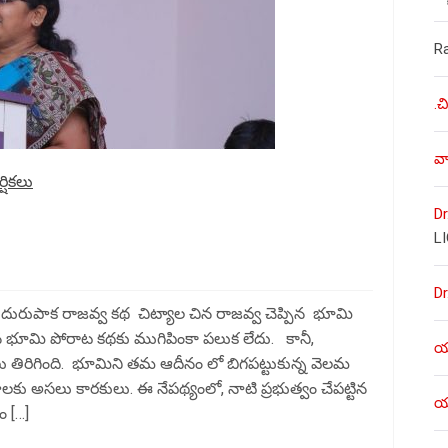
R
.చ
వా
ర్షికలు
Dr
L
Dr
కుదురుపాక రాజవ్వ కథ చిట్యాల చిన రాజవ్వ చెప్పిన భూమి
న భూమి పోరాట కథకు ముగిపింకా పలుక లేదు. కానీ,
యశ
 తిరిగింది. భూమిని తమ ఆదీనం లో బిగపట్టుకున్న వెలమ
ు అసలు కారకులు. ఈ నేపథ్యంలో, నాటి ప్రభుత్వం చేపట్టిన
యశ
ం […]