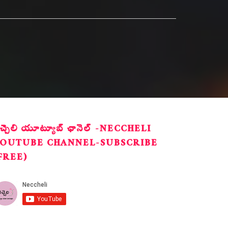
ెచ్చెలి యూట్యూబ్ ఛానెల్ -NECCHELI
OUTUBE CHANNEL-SUBSCRIBE
FREE)