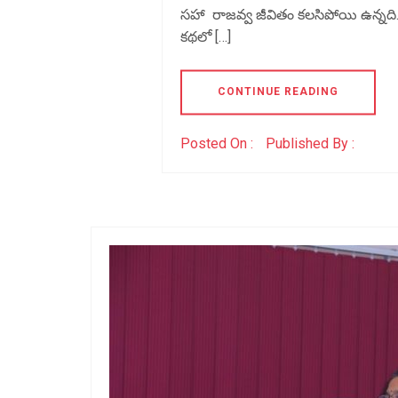
సహా రాజవ్వ జీవితం కలసిపోయి ఉన్నది
కథలో […]
CONTINUE READING
Posted On :
Published By :