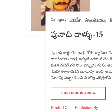
Category:
కాలమ్స్
పునాది రాళ్ళు
శీ
పునాది రాళ్ళు-15
పునాది రాళ్లు-15 -డా|| గోగు శ్యామల మ
రాజకీయాల పాత్ర ఇప్పటి వరకు మనం 
మహా నటినే చూసాం. ఇప్పుడు మనం అదే
మహా కళాకారిణిని చూడాల్సి ఉంది. ఆమెన
మేళాన్ని సబ్బండ పని పాటొల్ల చరిత్రలోన
CONTINUE READING
Posted On :
Published By :