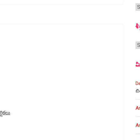
గ
స
శీ
శీర
మ
D
బి
A
ర్షికలు
A