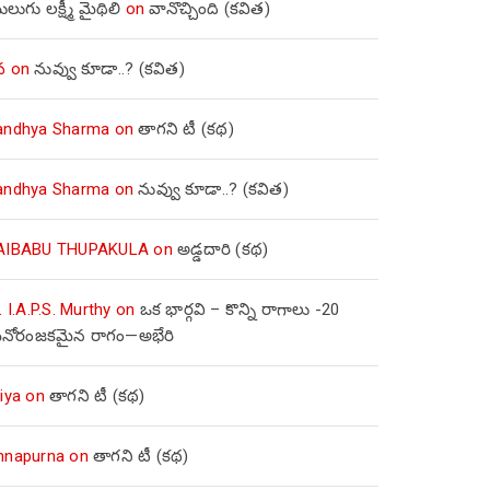
లుగు లక్ష్మీ మైథిలి
on
వానొచ్చింది (కవిత)
వ
on
నువ్వు కూడా..? (కవిత)
andhya Sharma
on
తాగని టీ (కథ)
andhya Sharma
on
నువ్వు కూడా..? (కవిత)
AIBABU THUPAKULA
on
అడ్డదారి (కథ)
. I.A.P.S. Murthy
on
ఒక భార్గవి – కొన్ని రాగాలు -20
నోరంజకమైన రాగం—అభేరి
iya
on
తాగని టీ (కథ)
nnapurna
on
తాగని టీ (కథ)