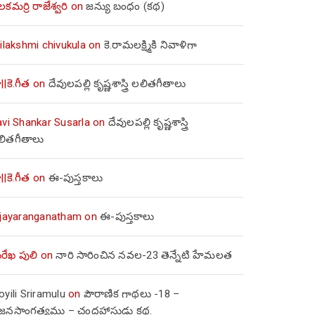
లకమర్రి రాజేశ్వరి
on
జన్యు బంధం (కథ)
ilakshmi chivukula
on
కె.రామలక్ష్మికి నివాళిగా
||కె.గీత
on
దేవులపల్లి కృష్ణశాస్త్రి లలితగీతాలు
avi Shankar Susarla
on
దేవులపల్లి కృష్ణశాస్త్రి
లితగీతాలు
||కె.గీత
on
ఈ-పుస్తకాలు
ijayaranganatham
on
ఈ-పుస్తకాలు
రేఖ పులి
on
నారి సారించిన నవల-23 తెన్నేటి హేమలత
yili Sriramulu
on
పౌరాణిక గాథలు -18 –
జ్జనసాంగత్యము – చంద్రహాసుడు కథ.