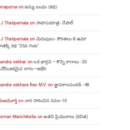
nnapurna
on
జన్యు బంధం (కథ)
 J Thatipamala
on
సాహసయాత్ర- నేపాల్‌
 J Thatipamala
on
మెరుపులు- కొరతలు-8 ఉమా
ూతక్కి కథ “25వ గంట”
handra sekhar
on
ఒక భార్గవి – కొన్ని రాగాలు -20
నోరంజకమైన రాగం—అభేరి
handra sekhara Rao M.V.
on
జ్ఞాపకాలసందడి -48
మణమూర్తి
on
నారి సారించిన నవల-10
axman Manchikatla
on
అతని ప్రియురాలు (కవిత)