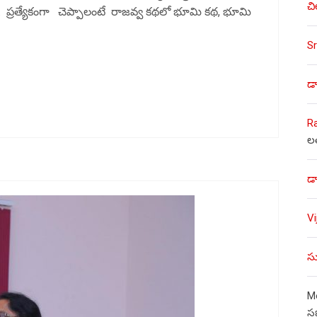
చి
. ప్రత్యేకంగా చెప్పాలంటే రాజవ్వ కథలో భూమి కథ, భూమి
Sr
డా
R
ల
డా
V
సు
Mo
స