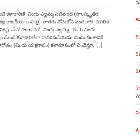
ము
ేటి కళాకారిణి చిందు ఎల్లమ్మ సజీవ కథ (సాoస్కృతిక
శి
పత్య రాజకీయాల పాత్ర) రాతకు నోచుకోని వందలాది మౌఖిక
ిష్ట మేటి కళాకారిణి చిందు ఎల్లమ్మ. ఈమె చిందు
S
ల్యం నుండే కళాకారిణిగా రానిoపచేయడం చిందు వంశానికే
గోతం, (చిందు యక్షగానం) కళారూపంలో చిందేస్తూ, […]
S
S
Dr
మ
Pr
A