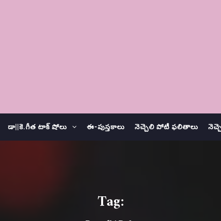
డా||కె.గీత టాక్ షోలు
ఈ-పుస్తకాలు
నెచ్చెలి పోటీ ఫలితాలు
నెచ్
Tag: