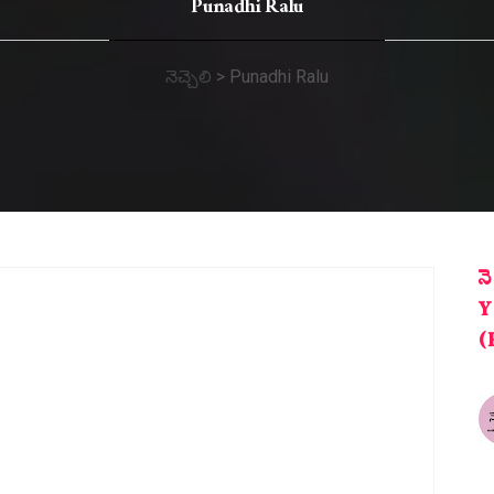
Punadhi Ralu
నెచ్చెలి
>
Punadhi Ralu
న
Y
(