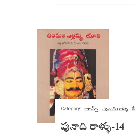
Category:
కాలమ్స్
పునాది రాళ్ళు
శీ
పునాది రాళ్ళు-14