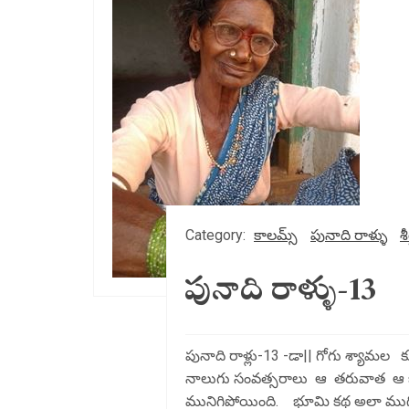
Category:
కాలమ్స్
పునాది రాళ్ళు
శీ
పునాది రాళ్ళు-13
పునాది రాళ్లు-13 -డా|| గోగు శ్యామల 
నాలుగు సంవత్సరాలు ఆ తరువాత ఆ భూమ
మునిగిపోయింది. భూమి కథ అలా ముగిస