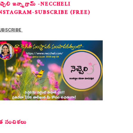
ెచ్చెలి ఇన్స్టాగ్రామ్ -NECCHELI
NSTAGRAM-SUBSCRIBE (FREE)
UBSCRIBE
త సంచికలు