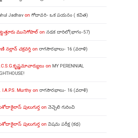
ahul Jadhav
on
గోదావరి- ఒక పయనం ( కవిత)
ిట్టత్తూరు మునిగోపాల్
on
నడక దారిలో(భాగం-57)
ణి నల్లాన్ చక్రవర్తి
on
రాగసౌరభాలు- 16 (వరాళి)
.C.S.G.కృష్ణమాచార్యులు
on
MY PERENNIAL
IGHTHOUSE!
. I.A.P.S. Murthy
on
రాగసౌరభాలు- 16 (వరాళి)
ోదాకైలాస్ పులుగుర్త
on
నెచ్చెలి గురించి
ోదాకైలాస్ పులుగుర్త
on
విషమ పరీక్ష (క‌థ‌)