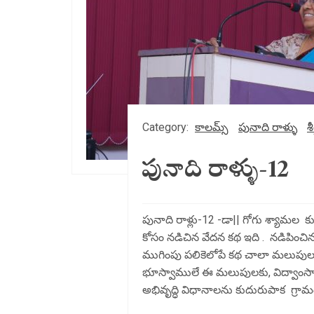
Category:
కాలమ్స్
పునాది రాళ్ళు
శీ
పునాది రాళ్ళు-12
పునాది రాళ్లు-12 -డా|| గోగు శ్యామల 
కోసం నడిచిన వేదన కథ ఇది . నడిపించి
ముగింపు పలికెలోపే కథ చాలా మలుపులు
భూస్వాములే ఈ మలుపులకు, విద్వాంసాలక
అభివృద్ధి విధానాలను కుదురుపాక గ్రామ