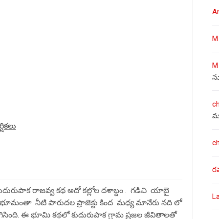
A
M
M
న
c
మ
ర్షికలు
c
ర
కుదురుపాక రాజవ్వ కథ అదో కల్లోల దశాబ్దం . గడిచి యాబై
L
ంతా నీటి పారుదల ప్రాజెక్టు కింద మధ్య మానేరు నది లో
ింది. ఈ భూమి కథలో కుదురుపాక గ్రామ ప్రజల జీవితాలతో