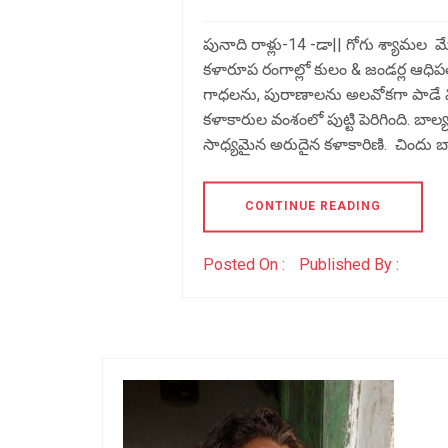
పునాది రాళ్లు-14 -డా|| గోగు శ్యామల మ
కళారూప రంగాల్లో కులం & జండర్ల ఆధి
గాధలను, పురాణాలను అలవోకగా పాడే విశ
కళాకారుల వంశంలో పుట్టి పెరిగింది. బా
సాధ్యమైన అరుదైన కళాకారిణి. చిందు బా
CONTINUE READING
Posted On :
Published By :