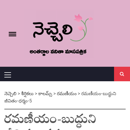
Skip
నెచ్చెలి
to
content
e
Toggle
menu
వనితా మాస పత్రిక
Primary
Menu
నెచ్చెలి
>
శీర్షికలు
>
కాలమ్స్
>
రమణీయం
>
రమణీయం-బుద్ధుని
జీవితం-ధర్మం-5
రమణీయం-బుద్ధుని