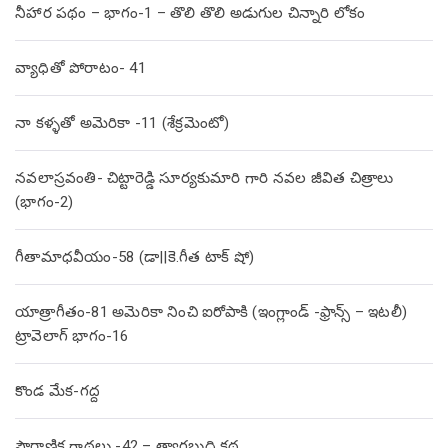
నీహార పథం – భాగం-1 – తొలి తొలి అడుగుల చిన్నారి లోకం
వ్యాధితో పోరాటం- 41
నా కళ్ళతో అమెరికా -11 (శేక్రమెంటో)
నవలాస్రవంతి- చిట్టారెడ్డి సూర్యకుమారి గారి నవల జీవిత చిత్రాలు
(భాగం-2)
గీతామాధవీయం-58 (డా||కె.గీత టాక్ షో)
యాత్రాగీతం-81 అమెరికా నించి ఐరోపాకి (ఇంగ్లాండ్ -ఫ్రాన్స్ – ఇటలీ)
ట్రావెలాగ్ భాగం-16
కొండ మేక-గద్ద
పౌరాణిక గాథలు -42 – త్యాగబుద్ధి కథ