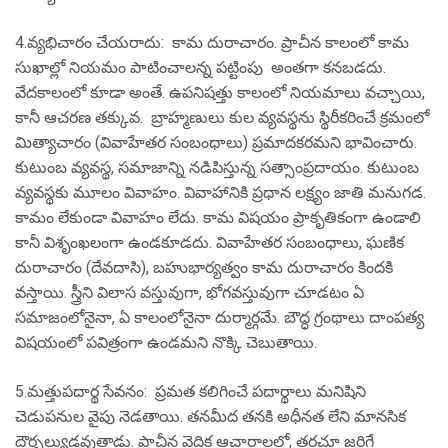
4.వ్యభిచారం చేయరాదు: కామ దురాచారం. ప్రాచీన కాలంలో కామ
సుఖాల్లో నియమం పాటించాలన్న పట్టింపు అంతగా కనబడదు.
వేదకాలంలో కూడా అంతే. ఉపనిషత్తు కాలంలో నియమాలు వచ్చాయి,
కానీ ఆచరణ తక్కువ. బ్రాహ్మణులు కుల వ్యవస్థను స్థిరీకరించే క్రమంలో
మిత్యాచారం (వివాహేతర సంబంధాలు) ప్రమాదకరమని భావించారు.
కుటుంబ వ్యవస్థ, సమాజాన్ని నడిపిస్తున్న సత్సాంప్రదాయం. కుటుంబ
వ్యవస్థకు మూలం వివాహం. వివాహానికి ప్రధాన లక్ష్యం జాతి మనుగడ.
కామం లేకుండా వివాహం లేదు. కామ విషయం ప్రాకృతికంగా ఉండాలి
కానీ విశృంఖలంగా ఉండకూడదు. వివాహేతర సంబంధాలు, ఘణిక
దురాచారం (దేవదాసి), బహుభార్యత్వం కామ దురాచారం కిందకి
వస్తాయి. స్త్రీని విలాస వస్తువుగా, భోగవస్తువుగా చూడటం ఏ
సమాజంలోనైనా, ఏ కాలంలోనైనా దుర్మార్గమే. బౌద్ధ గ్రంథాలు దాంపత్య
విషయంలో పవిత్రంగా ఉండమని నొక్కి చెబుతాయి.
5.మత్తుపదార్థ సేవనం: ప్రమత కలిగించే పదార్థాలు మనిషిని
చెడుపనుల వైపు నెడతాయి. తనమీద తనకి అధీనత లేని మానసిక
దౌర్బల్యుడవుతాడు. ప్రాచీన వైదిక ఆచారాలలో, తరచూ జరిగే