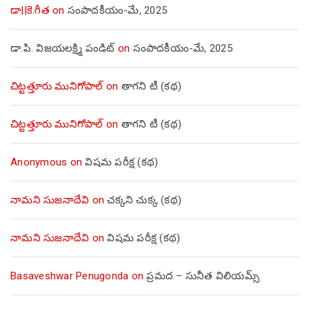
డా||కె.గీత
on
సంపాదకీయం-మే, 2025
డా.పి. విజయలక్ష్మి పండిట్
on
సంపాదకీయం-మే, 2025
చిట్టత్తూరు మునిగోపాల్
on
తాగని టీ (కథ)
చిట్టత్తూరు మునిగోపాల్
on
తాగని టీ (కథ)
Anonymous
on
విషమ పరీక్ష (క‌థ‌)
నామని సుజనాదేవి
on
చక్కని చుక్క (కథ)
నామని సుజనాదేవి
on
విషమ పరీక్ష (క‌థ‌)
Basaveshwar Penugonda
on
ప్రమద – సునీత విలియమ్స్