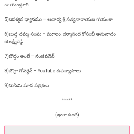
డా.యెండ్లూరి
5)విపశ్యన ధ్యానము – ఆచార్య శ్రీ సత్యనారాయణ గోయంకా
6)బుద్ధ-ధమ్మ-సంఘ – మూలం: ధర్మానంద కోసంబీ అనువాదం
జె.లక్ష్మీరెడ్డి
7)బౌద్ధం అంటే – సంజీవదేవ్
8)బొర్రా గోవర్ధన్ – YouTube ఉపన్యాసాలు
9)మిసిమి మాస పత్రికలు
*****
(ఇంకా ఉంది)