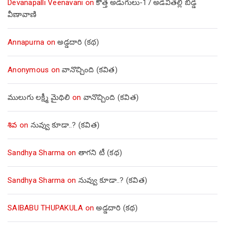
Devanapalli Veenavani
on
కొత్త అడుగులు-17 అడవితల్లి బిడ్డ
వీణావాణి
Annapurna
on
అడ్డదారి (కథ)
Anonymous
on
వానొచ్చింది (కవిత)
ములుగు లక్ష్మీ మైథిలి
on
వానొచ్చింది (కవిత)
శివ
on
నువ్వు కూడా..? (కవిత)
Sandhya Sharma
on
తాగని టీ (కథ)
Sandhya Sharma
on
నువ్వు కూడా..? (కవిత)
SAIBABU THUPAKULA
on
అడ్డదారి (కథ)