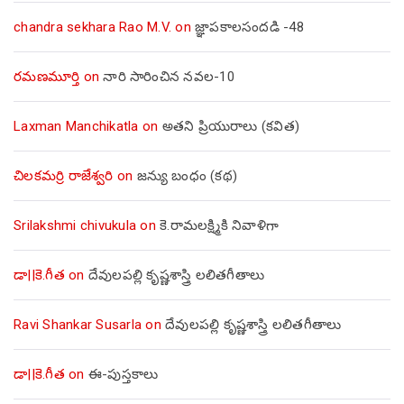
chandra sekhara Rao M.V.
on
జ్ఞాపకాలసందడి -48
రమణమూర్తి
on
నారి సారించిన నవల-10
Laxman Manchikatla
on
అతని ప్రియురాలు (కవిత)
చిలకమర్రి రాజేశ్వరి
on
జన్యు బంధం (కథ)
Srilakshmi chivukula
on
కె.రామలక్ష్మికి నివాళిగా
డా||కె.గీత
on
దేవులపల్లి కృష్ణశాస్త్రి లలితగీతాలు
Ravi Shankar Susarla
on
దేవులపల్లి కృష్ణశాస్త్రి లలితగీతాలు
డా||కె.గీత
on
ఈ-పుస్తకాలు