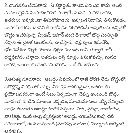
2. దొంగతనం చేయరాదు: నీ కష్టార్జితం కానిది, ఏదీ నీది కాదు. అంటే
మనం కష్టపడి సంపాదించినది మాత్రమే మనది. మనది కానిది,
ఇతరులు ఇవ్వకుండా తీసుకోకూడదు. ఇవ్వబడనిదానిని తీసుకోవడం,
దారిలో దొరికిన దానిని తీసుకోవడం దొంగతనమే అవుతుంది. ఇప్పటికీ
బౌద్ధం ఆచరిస్తున్న స్వీడన్, జపాన్ వంటి దేశాలలో బౌద్ధ సంస్కృతి
నేర్పిన ఈ నైతిక విలువలను పాటిస్తారు. బిక్షువులు శ్రమచేసి,
భోజనవేళకు బిక్షకు వెళ్తారు. భిక్షకు ముందు కానీ, తర్వాత కానీ
ధర్మప్రబోధం చేస్తారు. ఇతరులు ఇస్తే మాత్రం తీసుకోవచ్చు. మనది
కానిది, ఇతరులకు చెందినది, దొరికినా సరే తీసుకోరాదు.
3.అసత్య మాడరాదు: అబద్ధం విషయంలో రాజీ ధోరణి లేదు బౌద్ధంలో.
సత్యాన్ని విచక్షణతో చెప్పు. నీకు ప్రమాదకరమైనా, ఇతరులకు
ప్రయోజనకరంగా ఉంటే నిజం నిర్భయంగా చెప్పు అంటుంది బౌద్ధం.
మోసంతో కూడిన మాటలు చెప్పడం, మాయమాటలు చెప్పి నమ్మించి
లాభం పొందడం అబద్ధం కిందికే వస్తాయి. విద్య, వైద్యం, రాజకీయం,
వాణిజ్యం వంటి అన్ని వ్యవస్థలలో అబద్ధం చోటుచేసుకున్న నేటి
సమాజంలో, ఈ మూషావాద (మోసపు మాటలు) నిర్మూలన అత్యంత
ఆవశ్యకం.