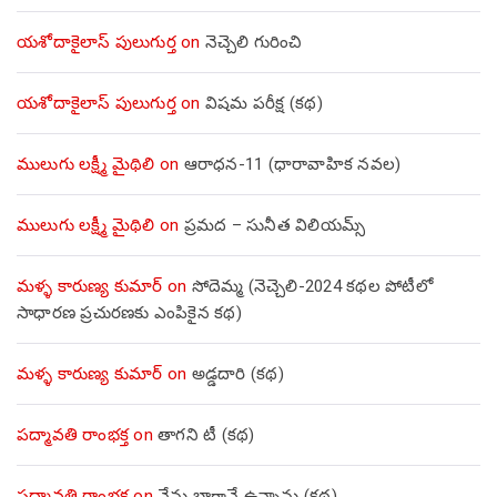
యశోదాకైలాస్ పులుగుర్త
on
నెచ్చెలి గురించి
యశోదాకైలాస్ పులుగుర్త
on
విషమ పరీక్ష (క‌థ‌)
ములుగు లక్ష్మీ మైథిలి
on
ఆరాధన-11 (ధారావాహిక నవల)
ములుగు లక్ష్మీ మైథిలి
on
ప్రమద – సునీత విలియమ్స్
మళ్ళ కారుణ్య కుమార్
on
సోదెమ్మ (నెచ్చెలి-2024 కథల పోటీలో
సాధారణ ప్రచురణకు ఎంపికైన కథ)
మళ్ళ కారుణ్య కుమార్
on
అడ్డదారి (కథ)
పద్మావతి రాంభక్త
on
తాగని టీ (కథ)
పద్మావతి రాంభక్త
on
నేను బాగానే ఉన్నాను (క‌థ‌)