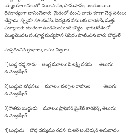
యజ్ఞయాగాదులలో సురాపానం, సోమపానం, జంతుబలులు
దైవకార్యంగా భావించేవారు. మైకంలో మంచి వాడు కూడా చెడ్డ పనులు
చేస్తాడు. స్పృహ నశింపచేసి, నీచమైన పనులకు దారితీసే, మత్తు
పదార్ధాలకు దూరంగా ఉండమంటుంది బౌద్ధం. భారతదేశంలో
మొట్టమొదట సంపూర్ణ మద్యపాన నిషేధం పాటించిన వారు బౌద్ధులే.
సంప్రదించిన గ్రంధాలు, లఘు చిత్రాలు:
1)బుద్ధ ధర్మ సారం – ఆంగ్ల మూలం: పి.లక్ష్మీ నరసు తెలుగు:
డి.చంద్రశేఖర్
2)బుద్ధుని బోధనలు – మూలం: వల్పోల రాహుల తెలుగు:
డి.చంద్రశేఖర్
3)గౌతమ బుద్దుడు – మూలం: ప్రొఫెసర్ మైకేల్ కారిథెర్స్ తెలుగు:
డి.చంద్రశేఖర్
4)బుద్ధుడు – బౌద్ధ ధమ్మము రచన: బి.ఆర్.అంబేడ్కర్ అనువాదం: