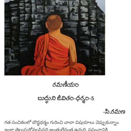
రమణీయం
బుద్ధుని జీవితం-ధర్మం-5
-సి.రమణ
గత సంచికలలో బౌద్ధధర్మం గురించి చాలా విషయాలు చెప్పుకున్నాం.
ఇంకా తెలుసుకోవలసినది అంతులేనంత ఉన్నది. ప్రపంచానికి