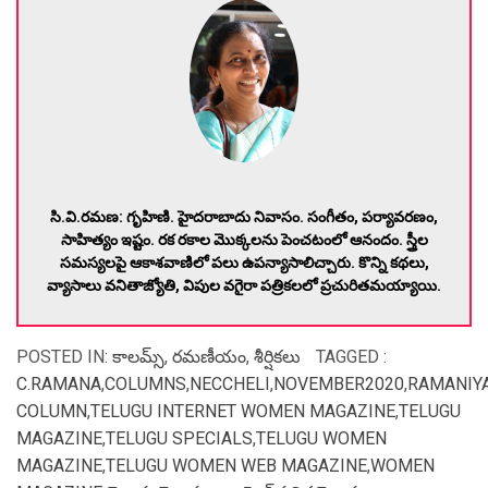
సి.వి.రమణ: గృహిణి. హైదరాబాదు నివాసం. సంగీతం, పర్యావరణం,
సాహిత్యం ఇష్టం. రక రకాల మొక్కలను పెంచటంలో ఆనందం. స్త్రీల
సమస్యలపై ఆకాశవాణిలో పలు ఉపన్యాసాలిచ్చారు. కొన్ని కథలు,
వ్యాసాలు వనితాజ్యోతి, విపుల వగైరా పత్రికలలో ప్రచురితమయ్యాయి.
POSTED IN:
కాలమ్స్
,
రమణీయం
,
శీర్షికలు
TAGGED :
C.RAMANA
,
COLUMNS
,
NECCHELI
,
NOVEMBER2020
,
RAMANIY
COLUMN
,
TELUGU INTERNET WOMEN MAGAZINE
,
TELUGU
MAGAZINE
,
TELUGU SPECIALS
,
TELUGU WOMEN
MAGAZINE
,
TELUGU WOMEN WEB MAGAZINE
,
WOMEN