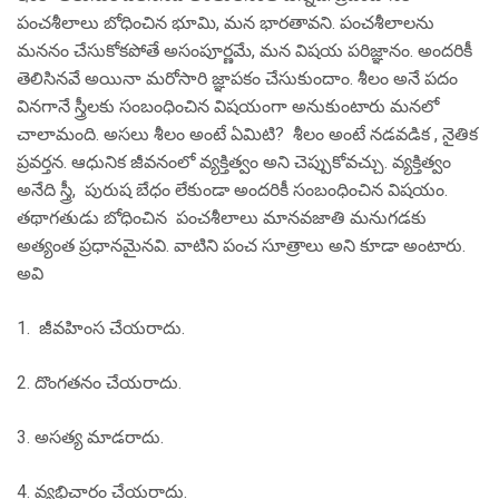
పంచశీలాలు బోధించిన భూమి, మన భారతావని. పంచశీలాలను
మననం చేసుకోకపోతే అసంపూర్ణమే, మన విషయ పరిజ్ఞానం. అందరికీ
తెలిసినవే అయినా మరోసారి జ్ఞాపకం చేసుకుందాం. శీలం అనే పదం
వినగానే స్త్రీలకు సంబంధించిన విషయంగా అనుకుంటారు మనలో
చాలామంది. అసలు శీలం అంటే ఏమిటి? శీలం అంటే నడవడిక , నైతిక
ప్రవర్తన. ఆధునిక జీవనంలో వ్యక్తిత్వం అని చెప్పుకోవచ్చు. వ్యక్తిత్వం
అనేది స్త్రీ, పురుష బేధం లేకుండా అందరికీ సంబంధించిన విషయం.
తథాగతుడు బోధించిన పంచశీలాలు మానవజాతి మనుగడకు
అత్యంత ప్రధానమైనవి. వాటిని పంచ సూత్రాలు అని కూడా అంటారు.
అవి
1. జీవహింస చేయరాదు.
2. దొంగతనం చేయరాదు.
3. అసత్య మాడరాదు.
4. వ్యభిచారం చేయరాదు.