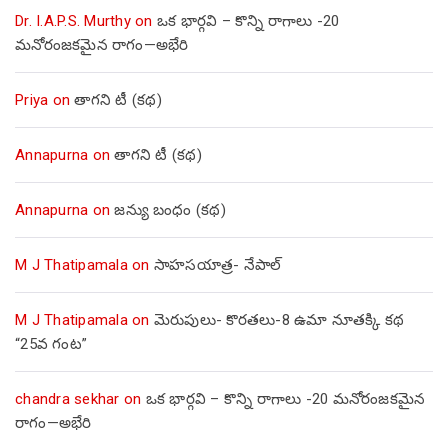
Dr. I.A.P.S. Murthy
on
ఒక భార్గవి – కొన్ని రాగాలు -20
మనోరంజకమైన రాగం—అభేరి
Priya
on
తాగని టీ (కథ)
Annapurna
on
తాగని టీ (కథ)
Annapurna
on
జన్యు బంధం (కథ)
M J Thatipamala
on
సాహసయాత్ర- నేపాల్‌
M J Thatipamala
on
మెరుపులు- కొరతలు-8 ఉమా నూతక్కి కథ
“25వ గంట”
chandra sekhar
on
ఒక భార్గవి – కొన్ని రాగాలు -20 మనోరంజకమైన
రాగం—అభేరి