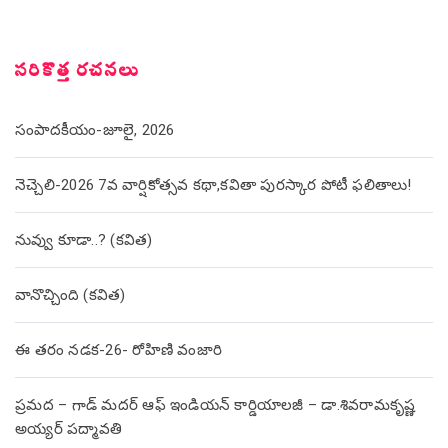
సరికొత్త రచనలు
సంపాదకీయం-జూలై, 2026
నెచ్చెలి-2026 7వ వార్షికోత్సవ కథా,కవితా పురస్కార పోటీ ఫలితాలు!
నువ్వు కూడా..? (కవిత)
వానొచ్చింది (కవిత)
ఈ తరం నడక-26- రోహిణి వంజారి
ప్రమద – గాడ్ మదర్ ఆఫ్ ఇండియన్ కార్డియాలజీ – డా.శివరామకృష్ణ
అయ్యర్ పద్మావతి