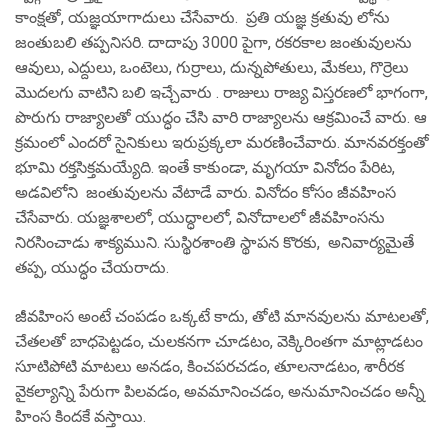
కాంక్షతో, యజ్ఞయాగాదులు చేసేవారు. ప్రతి యజ్ఞ క్రతువు లోను
జంతుబలి తప్పనిసరి. దాదాపు 3000 పైగా, రకరకాల జంతువులను
ఆవులు, ఎద్దులు, ఒంటెలు, గుర్రాలు, దున్నపోతులు, మేకలు, గొర్రెలు
మొదలగు వాటిని బలి ఇచ్చేవారు . రాజులు రాజ్య విస్తరణలో భాగంగా,
పొరుగు రాజ్యాలతో యుద్ధం చేసి వారి రాజ్యాలను ఆక్రమించే వారు. ఆ
క్రమంలో ఎందరో సైనికులు ఇరుప్రక్కలా మరణించేవారు. మానవరక్తంతో
భూమి రక్తసిక్తమయ్యేది. ఇంతే కాకుండా, మృగయా వినోదం పేరిట,
అడవిలోని జంతువులను వేటాడే వారు. వినోదం కోసం జీవహింస
చేసేవారు. యజ్ఞశాలలో, యుద్ధాలలో, వినోదాలలో జీవహింసను
నిరసించాడు శాక్యముని. సుస్థిరశాంతి స్థాపన కొరకు, అనివార్యమైతే
తప్ప, యుద్ధం చేయరాదు.
జీవహింస అంటే చంపడం ఒక్కటే కాదు, తోటి మానవులను మాటలతో,
చేతలతో బాధపెట్టడం, చులకనగా చూడటం, వెక్కిరింతగా మాట్లాడటం
సూటిపోటి మాటలు అనడం, కించపరచడం, తూలనాడటం, శారీరక
వైకల్యాన్ని పేరుగా పిలవడం, అవమానించడం, అనుమానించడం అన్నీ
హింస కిందకే వస్తాయి.