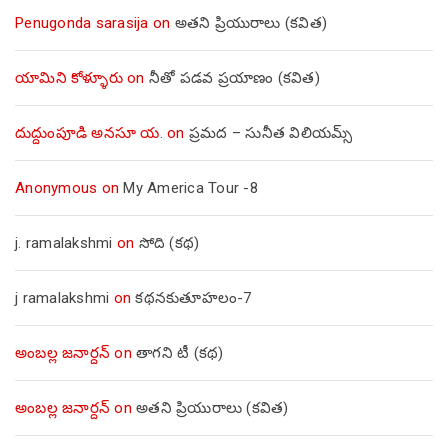
Penugonda sarasija
on
అతని ప్రియురాలు (కవిత)
యామిని కోళ్ళూరు
on
నీతో పడవ ప్రయాణం (కవిత)
దుద్దుంపూడి అనసూ య.
on
ప్రమద – సునీత విలియమ్స్
Anonymous
on
My America Tour -8
j. ramalakshmi
on
సోది (కథ)
j ramalakshmi
on
కథనకుతూహలం-7
అంబల్ల జనార్దన్
on
తాగని టీ (కథ)
అంబల్ల జనార్దన్
on
అతని ప్రియురాలు (కవిత)