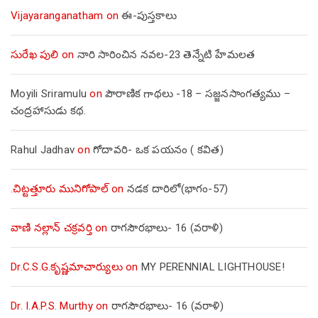
Vijayaranganatham
on
ఈ-పుస్తకాలు
సురేఖ పులి
on
నారి సారించిన నవల-23 తెన్నేటి హేమలత
Moyili Sriramulu
on
పౌరాణిక గాథలు -18 – సజ్జనసాంగత్యము –
చంద్రహాసుడు కథ.
Rahul Jadhav
on
గోదావరి- ఒక పయనం ( కవిత)
.చిట్టత్తూరు మునిగోపాల్
on
నడక దారిలో(భాగం-57)
వాణి నల్లాన్ చక్రవర్తి
on
రాగసౌరభాలు- 16 (వరాళి)
Dr.C.S.G.కృష్ణమాచార్యులు
on
MY PERENNIAL LIGHTHOUSE!
Dr. I.A.P.S. Murthy
on
రాగసౌరభాలు- 16 (వరాళి)