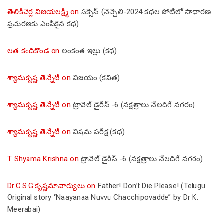
తెలికిచెర్ల విజయలక్ష్మి
on
సక్సెస్ (నెచ్చెలి-2024 కథల పోటీలో సాధారణ
ప్రచురణకు ఎంపికైన కథ)
లత కందికొండ
on
లంకంత ఇల్లు (కథ)
శ్యామకృష్ణ తెన్నేటి
on
విజయం (కవిత)
శ్యామకృష్ణ తెన్నేటి
on
ట్రావెల్ డైరీస్ -6 (నక్షత్రాలు నేలదిగే నగరం)
శ్యామకృష్ణ తెన్నేటి
on
విషమ పరీక్ష (క‌థ‌)
T Shyama Krishna
on
ట్రావెల్ డైరీస్ -6 (నక్షత్రాలు నేలదిగే నగరం)
Dr.C.S.G.కృష్ణమాచార్యులు
on
Father! Don’t Die Please! (Telugu
Original story “Naayanaa Nuvvu Chacchipovadde” by Dr K.
Meerabai)