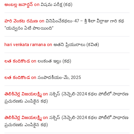
అంబల్ల జనార్దన్
on
విషమ పరీక్ష (క‌థ‌)
హరి వెంకట రమణ
on
వినిపించేకథలు-47 – శ్రీ శీలా వీర్రాజు గారి కథ
“యవ్వనం ఏటి పాలయింది”
hari venkata ramana
on
అతని ప్రియురాలు (కవిత)
లత కందికొండ
on
లంకంత ఇల్లు (కథ)
లత కందికొండ
on
సంపాదకీయం-మే, 2025
తెలికిచెర్ల విజయలక్ష్మి
on
సక్సెస్ (నెచ్చెలి-2024 కథల పోటీలో సాధారణ
ప్రచురణకు ఎంపికైన కథ)
తెలికిచెర్ల విజయలక్ష్మి
on
సక్సెస్ (నెచ్చెలి-2024 కథల పోటీలో సాధారణ
ప్రచురణకు ఎంపికైన కథ)