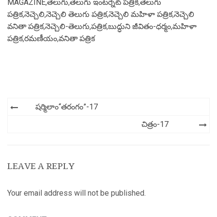
MAGAZINE
,
తెలుగు
,
తెలుగు ఇంటర్నెట్ పత్రిక
,
తెలుగు
పత్రిక
,
నెచ్చెలి
,
నెచ్చెలి తెలుగు పత్రిక
,
నెచ్చెలి మహిళా పత్రిక
,
నెచ్చెలి
వనితా పత్రిక
,
నెచ్చెలి-తెలుగు
,
పత్రిక
,
బుద్ధుని జీవితం-ధర్మం
,
మహిళా
పత్రిక
,
రమణీయం
,
వనితా పత్రిక
Post
షర్మిలాం“తరంగం”-17
navigation
చిత్రం-17
LEAVE A REPLY
Your email address will not be published.