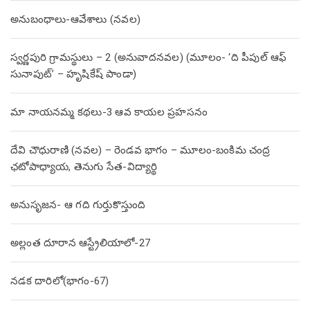
అనుబంధాలు-ఆవేశాలు (నవల)
స్వర్ణపురి గ్రామస్థులు – 2 (అనువాదనవల) (మూలం- ‘ది పీపుల్ ఆఫ్
సునాపుట్’ – హృషికేష్ పాండా)
మా నాయనమ్మ కథలు-3 ఆవ కాయల ప్రహసనం
దేవి చౌధురాణి (నవల) – రెండవ భాగం – మూలం-బంకిమ చంద్ర
ఛటోపాధ్యాయ, తెనుగు సేత-విద్యార్థి
అనుసృజన- ఆ గది గుర్తుకొస్తుంది
అల్లంత దూరాన ఆస్ట్రేలియాలో-27
నడక దారిలో(భాగం-67)