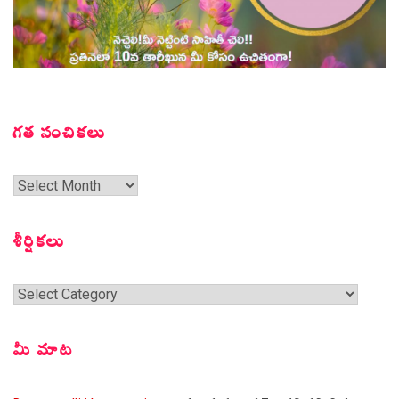
గత సంచికలు
గత
సంచికలు
శీర్షికలు
శీర్షికలు
మీ మాట