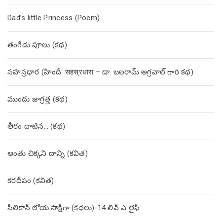
Dad’s little Princess (Poem)
తంగేడు పూలు (క‌థ‌)
సహస్రధార (హిందీ: सहस्रधारा – డా. బలరామ్ అగ్రవాల్ గారి కథ)
ముందు జాగ్రత్త (క‌థ‌)
తీరం దాటిన… (క‌థ‌)
అంతు చిక్కని దాన్ని (కవిత)
కరదీపం (కవిత)
సిలికాన్ లోయ సాక్షిగా (కథలు)-14 లివ్ ఎ లైఫ్