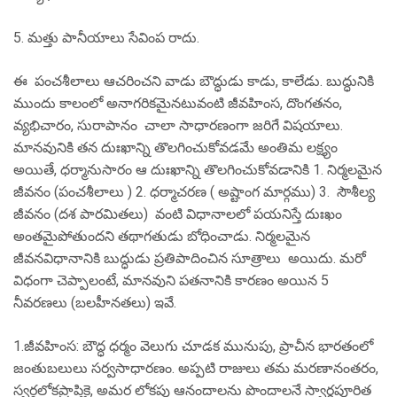
5. మత్తు పానీయాలు సేవింప రాదు.
ఈ పంచశీలాలు ఆచరించని వాడు బౌద్ధుడు కాడు, కాలేడు. బుద్ధునికి
ముందు కాలంలో అనాగరికమైనటువంటి జీవహింస, దొంగతనం,
వ్యభిచారం, సురాపానం చాలా సాధారణంగా జరిగే విషయాలు.
మానవునికి తన దుఃఖాన్ని తొలగించుకోవడమే అంతిమ లక్ష్యం
అయితే, ధర్మానుసారం ఆ దుఃఖాన్ని తొలగించుకోవడానికి 1. నిర్మలమైన
జీవనం (పంచశీలాలు ) 2. ధర్మాచరణ ( అష్టాంగ మార్గము) 3. సౌశీల్య
జీవనం (దశ పారమితలు) వంటి విధానాలలో పయనిస్తే దుఃఖం
అంతమైపోతుందని తథాగతుడు బోధించాడు. నిర్మలమైన
జీవనవిధానానికి బుద్ధుడు ప్రతిపాదించిన సూత్రాలు అయిదు. మరో
విధంగా చెప్పాలంటే, మానవుని పతనానికి కారణం అయిన 5
నీవరణలు (బలహీనతలు) ఇవే.
1.జీవహింస: బౌద్ధ ధర్మం వెలుగు చూడక మునుపు, ప్రాచీన భారతంలో
జంతుబలులు సర్వసాధారణం. అప్పటి రాజులు తమ మరణానంతరం,
స్వర్గలోకప్రాప్తికై, అమర లోకపు ఆనందాలను పొందాలనే స్వార్థపూరిత