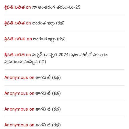
శ్రీపతి లలిత
on
నా అంతరంగ తరంగాలు-25
శ్రీపతి లలిత
on
లంకంత ఇల్లు (కథ)
శ్రీపతి లలిత.
on
లంకంత ఇల్లు (కథ)
శ్రీపతి లలిత
on
సక్సెస్ (నెచ్చెలి-2024 కథల పోటీలో సాధారణ
ప్రచురణకు ఎంపికైన కథ)
Anonymous
on
తాగని టీ (కథ)
Anonymous
on
తాగని టీ (కథ)
Anonymous
on
తాగని టీ (కథ)
Anonymous
on
తాగని టీ (కథ)