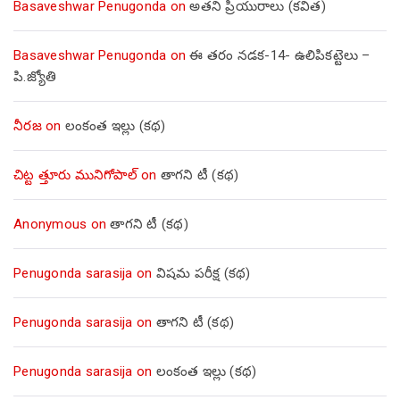
Basaveshwar Penugonda
on
అతని ప్రియురాలు (కవిత)
Basaveshwar Penugonda
on
ఈ తరం నడక-14- ఉలిపికట్టెలు –
పి.జ్యోతి
నీరజ
on
లంకంత ఇల్లు (కథ)
చిట్ట త్తూరు మునిగోపాల్
on
తాగని టీ (కథ)
Anonymous
on
తాగని టీ (కథ)
Penugonda sarasija
on
విషమ పరీక్ష (క‌థ‌)
Penugonda sarasija
on
తాగని టీ (కథ)
Penugonda sarasija
on
లంకంత ఇల్లు (కథ)