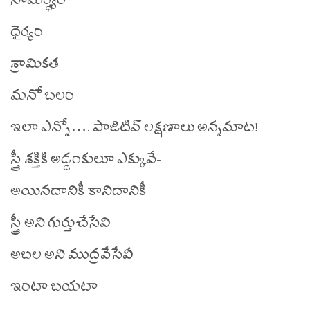
ధైర్యం
శ్రామికత
మనో బలం
ఇలా ఎన్నో…. పాజిటివ్ లక్షణాలు అన్నమాట!
స్త్రీ శక్తికి అడ్డంకులూ ఎక్కువే-
అయినదానికీ కానిదానికీ
స్త్రీ అని గుర్తుచేసేవి
అబల అని ముద్రవేసేవీ
ఇంటా బయటా