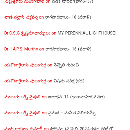
.చిట్టత్తూరు మునిగోపాల్
on
నడక దారిలో(భాగం-57)
వాణి నల్లాన్ చక్రవర్తి
on
రాగసౌరభాలు- 16 (వరాళి)
Dr.C.S.G.కృష్ణమాచార్యులు
on
MY PERENNIAL LIGHTHOUSE!
Dr. I.A.P.S. Murthy
on
రాగసౌరభాలు- 16 (వరాళి)
యశోదాకైలాస్ పులుగుర్త
on
నెచ్చెలి గురించి
యశోదాకైలాస్ పులుగుర్త
on
విషమ పరీక్ష (క‌థ‌)
ములుగు లక్ష్మీ మైథిలి
on
ఆరాధన-11 (ధారావాహిక నవల)
ములుగు లక్ష్మీ మైథిలి
on
ప్రమద – సునీత విలియమ్స్
మళ్ళ కారుణ్య కుమార్
on
సోదెమ్మ (నెచ్చెలి-2024 కథల పోటీలో