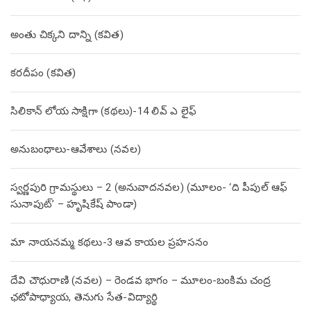
అంతు చిక్కని దాన్ని (కవిత)
కరదీపం (కవిత)
సిలికాన్ లోయ సాక్షిగా (కథలు)-14 లివ్ ఎ లైఫ్
అనుబంధాలు-ఆవేశాలు (నవల)
స్వర్ణపురి గ్రామస్థులు – 2 (అనువాదనవల) (మూలం- ‘ది పీపుల్ ఆఫ్
సునాపుట్’ – హృషికేష్ పాండా)
మా నాయనమ్మ కథలు-3 ఆవ కాయల ప్రహసనం
దేవి చౌధురాణి (నవల) – రెండవ భాగం – మూలం-బంకిమ చంద్ర
ఛటోపాధ్యాయ, తెనుగు సేత-విద్యార్థి