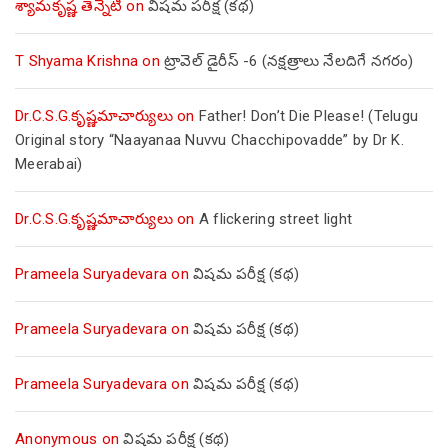
శ్యామకృష్ణ తెన్నేటి
on
విషమ పరీక్ష (క‌థ‌)
T Shyama Krishna
on
ట్రావెల్ డైరీస్ -6 (నక్షత్రాలు నేలదిగే నగరం)
Dr.C.S.G.కృష్ణమాచార్యులు
on
Father! Don’t Die Please! (Telugu
Original story “Naayanaa Nuvvu Chacchipovadde” by Dr K.
Meerabai)
Dr.C.S.G.కృష్ణమాచార్యులు
on
A flickering street light
Prameela Suryadevara
on
విషమ పరీక్ష (క‌థ‌)
Prameela Suryadevara
on
విషమ పరీక్ష (క‌థ‌)
Prameela Suryadevara
on
విషమ పరీక్ష (క‌థ‌)
Anonymous
on
విషమ పరీక్ష (క‌థ‌)