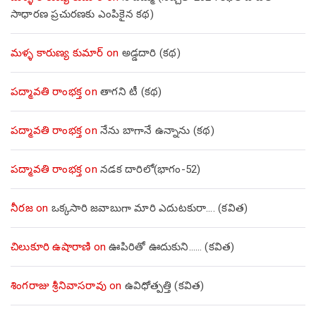
సాధారణ ప్రచురణకు ఎంపికైన కథ)
మళ్ళ కారుణ్య కుమార్
on
అడ్డదారి (కథ)
పద్మావతి రాంభక్త
on
తాగని టీ (కథ)
పద్మావతి రాంభక్త
on
నేను బాగానే ఉన్నాను (క‌థ‌)
పద్మావతి రాంభక్త
on
నడక దారిలో(భాగం-52)
నీరజ
on
ఒక్కసారి జవాబుగా మారి ఎదుటకురా…. (కవిత)
చిలుకూరి ఉషారాణి
on
ఊపిరితో ఊదుకుని…… (కవిత)
శింగరాజు శ్రీనివాసరావు
on
ఉవిధోత్పత్తి (కవిత)