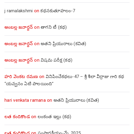
j ramalakshmi
on
కథనకుతూహలం-7
అంబల్ల జనార్దన్
on
తాగని టీ (కథ)
అంబల్ల జనార్దన్
on
అతని ప్రియురాలు (కవిత)
అంబల్ల జనార్దన్
on
విషమ పరీక్ష (క‌థ‌)
హరి వెంకట రమణ
on
వినిపించేకథలు-47 – శ్రీ శీలా వీర్రాజు గారి కథ
“యవ్వనం ఏటి పాలయింది”
hari venkata ramana
on
అతని ప్రియురాలు (కవిత)
లత కందికొండ
on
లంకంత ఇల్లు (కథ)
లత కందికొండ
on
సంపాదకీయం-మే, 2025