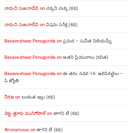
నామని సుజనాదేవి
on
చక్కని చుక్క (కథ)
నామని సుజనాదేవి
on
విషమ పరీక్ష (క‌థ‌)
Basaveshwar Penugonda
on
ప్రమద – సునీత విలియమ్స్
Basaveshwar Penugonda
on
అతని ప్రియురాలు (కవిత)
Basaveshwar Penugonda
on
ఈ తరం నడక-14- ఉలిపికట్టెలు –
పి.జ్యోతి
నీరజ
on
లంకంత ఇల్లు (కథ)
చిట్ట త్తూరు మునిగోపాల్
on
తాగని టీ (కథ)
Anonymous
on
తాగని టీ (కథ)