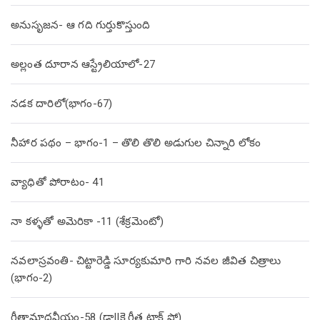
అనుసృజన- ఆ గది గుర్తుకొస్తుంది
అల్లంత దూరాన ఆస్ట్రేలియాలో-27
నడక దారిలో(భాగం-67)
నీహార పథం – భాగం-1 – తొలి తొలి అడుగుల చిన్నారి లోకం
వ్యాధితో పోరాటం- 41
నా కళ్ళతో అమెరికా -11 (శేక్రమెంటో)
నవలాస్రవంతి- చిట్టారెడ్డి సూర్యకుమారి గారి నవల జీవిత చిత్రాలు
(భాగం-2)
గీతామాధవీయం-58 (డా||కె.గీత టాక్ షో)