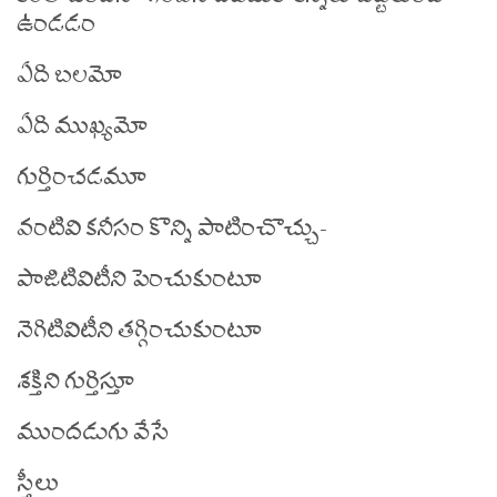
ఉండడం
ఏది బలమో
ఏది ముఖ్యమో
గుర్తించడమూ
వంటివి కనీసం కొన్ని పాటించొచ్చు-
పాజిటివిటీని పెంచుకుంటూ
నెగిటివిటీని తగ్గించుకుంటూ
శక్తిని గుర్తిస్తూ
ముందడుగు వేసే
స్త్రీలు