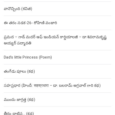
వానొచ్చింది (కవిత)
ఈ తరం నడక-26- రోహిణి వంజారి
ప్రమద – గాడ్ మదర్ ఆఫ్ ఇండియన్ కార్డియాలజీ – డా.శివరామకృష్ణ
అయ్యర్ పద్మావతి
Dad’s little Princess (Poem)
తంగేడు పూలు (క‌థ‌)
సహస్రధార (హిందీ: सहस्रधारा – డా. బలరామ్ అగ్రవాల్ గారి కథ)
ముందు జాగ్రత్త (క‌థ‌)
తీరం దాటిన… (క‌థ‌)