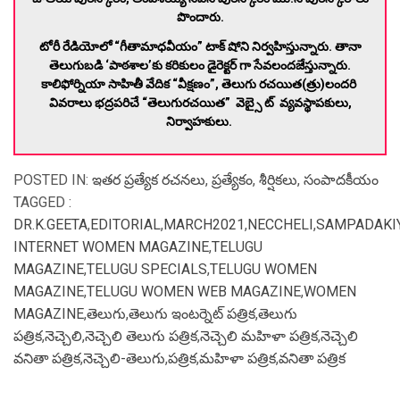
పొందారు.
టోరీ రేడియోలో “గీతామాధవీయం” టాక్ షోని నిర్వహిస్తున్నారు. తానా
తెలుగుబడి ‘పాఠశాల’కు కరికులం డైరెక్టర్ గా సేవలందజేస్తున్నారు.
కాలిఫోర్నియా సాహితీ వేదిక “వీక్షణం”, తెలుగు రచయిత(త్రు)లందరి
వివరాలు భద్రపరిచే “తెలుగురచయిత” వెబ్సై ట్ వ్యవస్థాపకులు,
నిర్వాహకులు.
POSTED IN:
ఇతర ప్రత్యేక రచనలు
,
ప్రత్యేకం
,
శీర్షికలు
,
సంపాదకీయం
TAGGED :
DR.K.GEETA
,
EDITORIAL
,
MARCH2021
,
NECCHELI
,
SAMPADAKI
INTERNET WOMEN MAGAZINE
,
TELUGU
MAGAZINE
,
TELUGU SPECIALS
,
TELUGU WOMEN
MAGAZINE
,
TELUGU WOMEN WEB MAGAZINE
,
WOMEN
MAGAZINE
,
తెలుగు
,
తెలుగు ఇంటర్నెట్ పత్రిక
,
తెలుగు
పత్రిక
,
నెచ్చెలి
,
నెచ్చెలి తెలుగు పత్రిక
,
నెచ్చెలి మహిళా పత్రిక
,
నెచ్చెలి
వనితా పత్రిక
,
నెచ్చెలి-తెలుగు
,
పత్రిక
,
మహిళా పత్రిక
,
వనితా పత్రిక