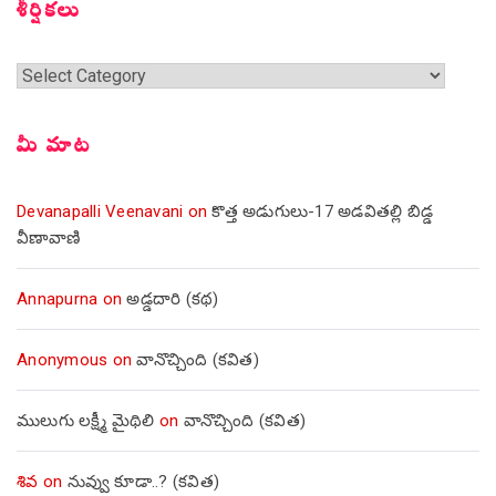
శీర్షికలు
శీర్షికలు
మీ మాట
Devanapalli Veenavani
on
కొత్త అడుగులు-17 అడవితల్లి బిడ్డ
వీణావాణి
Annapurna
on
అడ్డదారి (కథ)
Anonymous
on
వానొచ్చింది (కవిత)
ములుగు లక్ష్మీ మైథిలి
on
వానొచ్చింది (కవిత)
శివ
on
నువ్వు కూడా..? (కవిత)