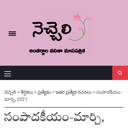
Skip
నెచ్చెలి
to
content
e
Toggle
menu
వనితా మాస పత్రిక
Primary
Menu
నెచ్చెలి
>
శీర్షికలు
>
ప్రత్యేకం
>
ఇతర ప్రత్యేక రచనలు
>
సంపాదకీయం-
మార్చి, 2021
సంపాదకీయం-మార్చి,