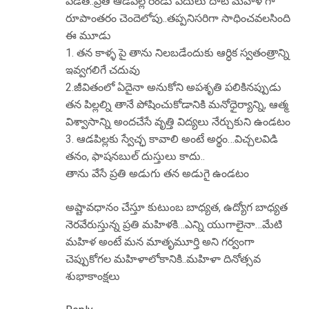
పెడితే..ప్రతి ఆడపిల్ల రెండు పదులు దాటి మహిళ గా
రూపాంతరం చెందెలోపు..తప్పనిసరిగా సాధించవలసింది
ఈ మూడు
1. తన కాళ్ళ పై తాను నిలబడేందుకు ఆర్ధిక స్వతంత్రాన్ని
ఇవ్వగలిగే చదువు
2.జీవితంలో ఏదైనా అనుకోని అపశృతి పలికినప్పుడు
తన పిల్లల్ని తానే పోషించుకోడానికి మనోధైర్యాన్ని, ఆత్మ
విశ్వాసాన్ని అందచేసే వృత్తి విద్యలు నేర్చుకుని ఉండటం
3. ఆడపిల్లకు స్వేచ్ఛ కావాలి అంటే అర్థం…విచ్చలవిడి
తనం, ఫాషనబుల్ దుస్తులు కాదు..
తాను వేసే ప్రతి అడుగు తన అడుగై ఉండటం
అష్టావధానం చేస్తూ కుటుంబ బాధ్యత, ఉద్యోగ బాధ్యత
నెరవేరుస్తున్న ప్రతి మహిళకి…ఎన్ని యుగాలైనా…మేటి
మహిళ అంటే మన మాతృమూర్తి అని గర్వంగా
చెప్పుకోగల మహిళాలోకానికి..మహిళా దినోత్సవ
శుభాకాంక్షలు