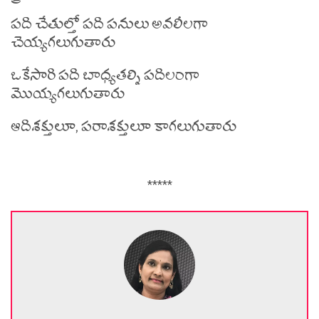
పది చేతుల్తో పది పనులు అవలీలగా
చెయ్యగలుగుతారు
ఒకేసారి పది బాధ్యతల్ని పదిలంగా
మొయ్యగలుగుతారు
ఆదిశక్తులూ, పరాశక్తులూ కాగలుగుతారు
*****