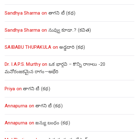
Sandhya Sharma
on
తాగని టీ (కథ)
Sandhya Sharma
on
నువ్వు కూడా..? (కవిత)
SAIBABU THUPAKULA
on
అడ్డదారి (కథ)
Dr. I.A.P.S. Murthy
on
ఒక భార్గవి – కొన్ని రాగాలు -20
మనోరంజకమైన రాగం—అభేరి
Priya
on
తాగని టీ (కథ)
Annapurna
on
తాగని టీ (కథ)
Annapurna
on
జన్యు బంధం (కథ)