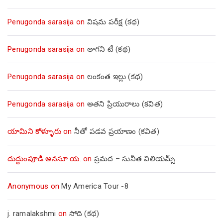
Penugonda sarasija
on
విషమ పరీక్ష (క‌థ‌)
Penugonda sarasija
on
తాగని టీ (కథ)
Penugonda sarasija
on
లంకంత ఇల్లు (కథ)
Penugonda sarasija
on
అతని ప్రియురాలు (కవిత)
యామిని కోళ్ళూరు
on
నీతో పడవ ప్రయాణం (కవిత)
దుద్దుంపూడి అనసూ య.
on
ప్రమద – సునీత విలియమ్స్
Anonymous
on
My America Tour -8
j. ramalakshmi
on
సోది (కథ)