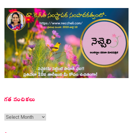
గత సంచికలు
గత
సంచికలు