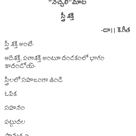
“నెచ్చెలి”మాట
స్త్రీ శక్తి
-డా|| కె.గీత
స్త్రీ శక్తి అంటే-
ఆదిశక్తి, పరాశక్తి అంటూ దండకంలో భాగం
కాదండోయ్-
స్త్రీలలో సహజంగా ఉండే
ఓపిక
సహనం
పట్టుదల
సామర్థ్యం