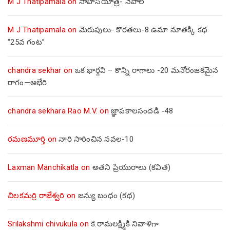
M J Thatipamala
on
సాహసయాత్ర- నేపాల్‌
M J Thatipamala
on
మెరుపులు- కొరతలు-8 ఉమా నూతక్కి కథ
“25వ గంట”
chandra sekhar
on
ఒక భార్గవి – కొన్ని రాగాలు -20 మనోరంజకమైన
రాగం—అభేరి
chandra sekhara Rao M.V.
on
జ్ఞాపకాలసందడి -48
రమణమూర్తి
on
నారి సారించిన నవల-10
Laxman Manchikatla
on
అతని ప్రియురాలు (కవిత)
చిలకమర్రి రాజేశ్వరి
on
జన్యు బంధం (కథ)
Srilakshmi chivukula
on
కె.రామలక్ష్మికి నివాళిగా