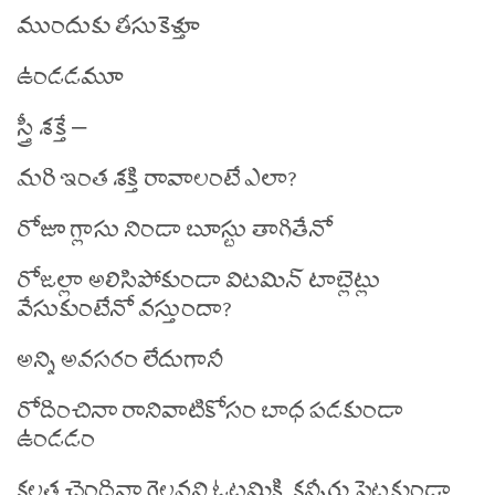
ముందుకు తీసుకెళ్తూ
ఉండడమూ
స్త్రీ శక్తే –
మరి ఇంత శక్తి రావాలంటే ఎలా?
రోజూ గ్లాసు నిండా బూస్టు తాగితేనో
రోజల్లా అలిసిపోకుండా విటమిన్ టాబ్లెట్లు
వేసుకుంటేనో వస్తుందా?
అన్ని అవసరం లేదుగానీ
రోదించినా రానివాటికోసం బాధ పడకుండా
ఉండడం
కలత చెందినా గెలవని ఓటమికి కన్నీరు పెట్టకుండా