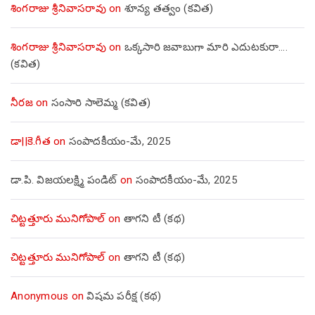
శింగరాజు శ్రీనివాసరావు
on
శూన్య తత్వం (కవిత)
శింగరాజు శ్రీనివాసరావు
on
ఒక్కసారి జవాబుగా మారి ఎదుటకురా….
(కవిత)
నీరజ
on
సంసారి సాలెమ్మ (కవిత)
డా||కె.గీత
on
సంపాదకీయం-మే, 2025
డా.పి. విజయలక్ష్మి పండిట్
on
సంపాదకీయం-మే, 2025
చిట్టత్తూరు మునిగోపాల్
on
తాగని టీ (కథ)
చిట్టత్తూరు మునిగోపాల్
on
తాగని టీ (కథ)
Anonymous
on
విషమ పరీక్ష (క‌థ‌)