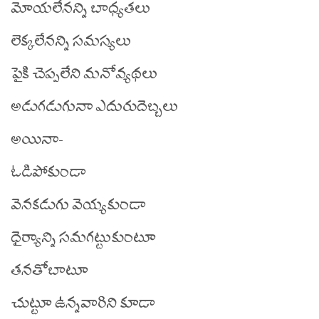
మోయలేనన్ని బాధ్యతలు
లెక్కలేనన్ని సమస్యలు
పైకి చెప్పలేని మనోవ్యథలు
అడుగడుగునా ఎదురుదెబ్బలు
అయినా-
ఓడిపోకుండా
వెనకడుగు వెయ్యకుండా
ధైర్యాన్ని సమగట్టుకుంటూ
తనతోబాటూ
చుట్టూ ఉన్నవారిని కూడా