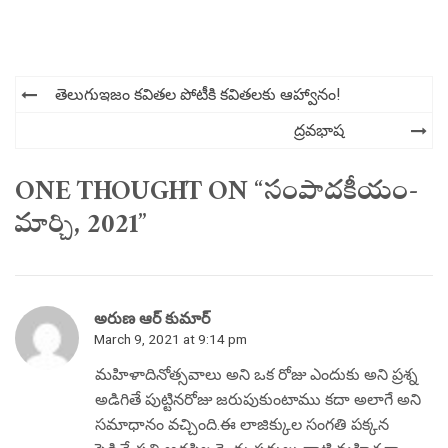
Post
తెలుగుఇజం కవితల పోటీకి కవితలకు ఆహ్వానం!
navigation
ద్రవభాష
ONE THOUGHT ON “సంపాదకీయం-
మార్చి, 2021”
అరుణ ఆర్ కుమార్
March 9, 2021 at 9:14 pm
మహిళాదినోత్సవాలు అని ఒక రోజు ఎందుకు అని ప్రశ్న
అడిగితే పుట్టినరోజు జరుపుకుంటాము కదా అలాగే అని
సమాధానం వచ్చింది.ఈ లాజిక్కుల సంగతి పక్కన