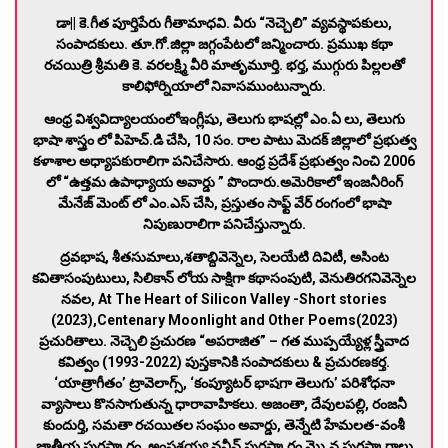
డా|| కె.గీత పూర్తిపేరు గీతామాధవి. వీరు “నెచ్చెలి” వ్యవస్థాపకులు,
సంపాదకులు. తూ.గో.జిల్లా జగ్గంపేటలో జన్మించారు. ప్రముఖ కథా
రచయిత్రి శ్రీమతి కె. వరలక్ష్మి వీరి మాతృమూర్తి.
భర్త, ముగ్గురు పిల్లలతో
కాలిఫోర్నియాలో నివాసముంటున్నారు.
ఆంధ్ర విశ్వవిద్యాలయంలోఇంగ్లీషు, తెలుగు భాషల్లో ఎం.ఏ లు, తెలుగు
భాషా శాస్త్రం లో పిహెచ్.డి చేసి, 10 సం. రాల పాటు మెదక్ జిల్లాలో ప్రభుత్వ
కళాశాల అధ్యాపకురాలిగా పనిచేసారు. ఆంధ్ర ప్రదేశ్ ప్రభుత్వం నించి 2006
లో “ఉత్తమ ఉపాధ్యాయ అవార్డు ” పొందారు.అమెరికాలో ఇంజనీరింగ్
మేనేజ్ మెంట్ లో ఎం.ఎస్ చేసి, ప్రస్తుతం సాఫ్ట్ వేర్ రంగంలో భాషా
నిపుణురాలిగా పనిచేస్తున్నారు.
ద్రవభాష, శీతసుమాలు,శతాబ్దివెన్నెల, సెలయేటి దివిటీ, అసింట
కవితాసంపుటులు, సిలికాన్ లోయ సాక్షిగా కథాసంపుటి, వెనుతిరగనివెన్నెల
నవల, At The Heart of Silicon Valley -Short stories
(2023),Centenary Moonlight and Other Poems(2023)
ప్రచురితాలు. నెచ్చెలి ప్రచురణ “అపరాజిత” – గత ముప్పయ్యేళ్ల స్త్రీవాద
కవిత్వం (1993-2022) పుస్తకానికి సంపాదకులు & ప్రచురణకర్త.
‘యాత్రాగీతం’ ట్రావెలాగ్స్, ‘కంప్యూటర్ భాషగా తెలుగు’ పరిశోధనా
వ్యాసాలు కొనసాగుతున్న ధారావాహికలు. అజంతా, దేవులపల్లి, రంజనీ
కుందుర్తి, సమతా రచయితల సంఘం అవార్డు, తెన్నేటి హేమలత-వంశీ
జాతీయ పురస్కారం, అంపశయ్య నవీన్ పురస్కారం మొ.న పురస్కారాలు