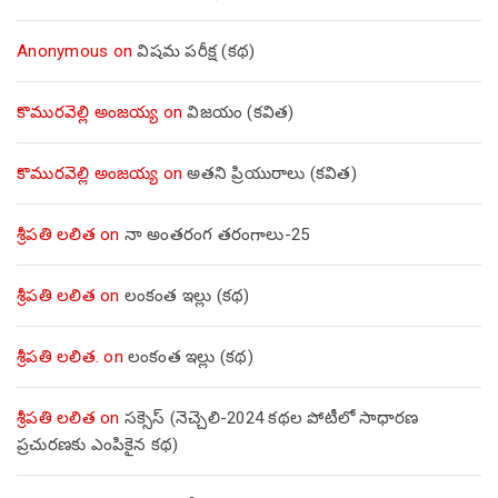
Anonymous
on
విషమ పరీక్ష (క‌థ‌)
కొమురవెల్లి అంజయ్య
on
విజయం (కవిత)
కొమురవెల్లి అంజయ్య
on
అతని ప్రియురాలు (కవిత)
శ్రీపతి లలిత
on
నా అంతరంగ తరంగాలు-25
శ్రీపతి లలిత
on
లంకంత ఇల్లు (కథ)
శ్రీపతి లలిత.
on
లంకంత ఇల్లు (కథ)
శ్రీపతి లలిత
on
సక్సెస్ (నెచ్చెలి-2024 కథల పోటీలో సాధారణ
ప్రచురణకు ఎంపికైన కథ)