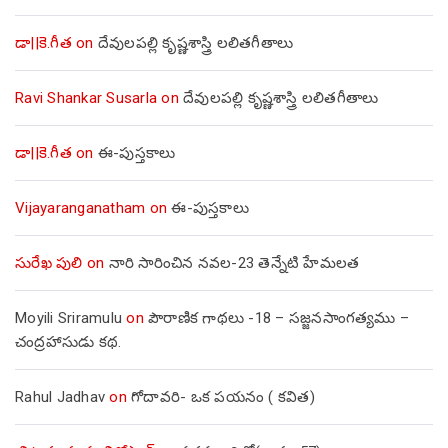
డా||కె.గీత
on
దేవులపల్లి కృష్ణశాస్త్రి లలితగీతాలు
Ravi Shankar Susarla
on
దేవులపల్లి కృష్ణశాస్త్రి లలితగీతాలు
డా||కె.గీత
on
ఈ-పుస్తకాలు
Vijayaranganatham
on
ఈ-పుస్తకాలు
సురేఖ పులి
on
నారి సారించిన నవల-23 తెన్నేటి హేమలత
Moyili Sriramulu
on
పౌరాణిక గాథలు -18 – సజ్జనసాంగత్యము –
చంద్రహాసుడు కథ.
Rahul Jadhav
on
గోదావరి- ఒక పయనం ( కవిత)