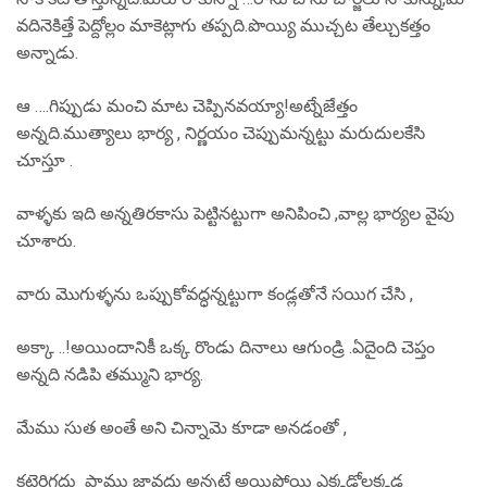
వదినెకిత్తే పెద్దోల్లం మాకెట్లాగు తప్పది.పొయ్యి ముచ్చట తేల్చుకత్తం
అన్నాడు.
ఆ ….గిప్పుడు మంచి మాట చెప్పినవయ్యా!అట్నేజేత్తం
అన్నది.ముత్యాలు భార్య , నిర్ణయం చెప్పుమన్నట్టు మరుదులకేసి
చూస్తూ .
వాళ్ళకు ఇది అన్నతిరకాసు పెట్టినట్టుగా అనిపించి ,వాల్ల భార్యల వైపు
చూశారు.
వారు మొగుళ్ళను ఒప్పుకోవద్ధన్నట్టుగా కండ్లతోనే సయిగ చేసి ,
అక్కా ..!అయిందానికీ ఒక్క రొండు దినాలు ఆగుండ్రి .ఏదైంది చెప్తం
అన్నది నడిపి తమ్ముని భార్య.
మేము సుత అంతే అని చిన్నామె కూడా అనడంతో ,
కట్టెరిగదు పాము జావదు అన్నట్టే అయిపోయి ఎక్కడోల్లక్కడ