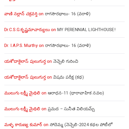
వాణి నల్లాన్ చక్రవర్తి
on
రాగసౌరభాలు- 16 (వరాళి)
Dr.C.S.G.కృష్ణమాచార్యులు
on
MY PERENNIAL LIGHTHOUSE!
Dr. I.A.P.S. Murthy
on
రాగసౌరభాలు- 16 (వరాళి)
యశోదాకైలాస్ పులుగుర్త
on
నెచ్చెలి గురించి
యశోదాకైలాస్ పులుగుర్త
on
విషమ పరీక్ష (క‌థ‌)
ములుగు లక్ష్మీ మైథిలి
on
ఆరాధన-11 (ధారావాహిక నవల)
ములుగు లక్ష్మీ మైథిలి
on
ప్రమద – సునీత విలియమ్స్
మళ్ళ కారుణ్య కుమార్
on
సోదెమ్మ (నెచ్చెలి-2024 కథల పోటీలో