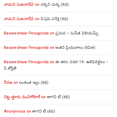
నామని సుజనాదేవి
on
చక్కని చుక్క (కథ)
నామని సుజనాదేవి
on
విషమ పరీక్ష (క‌థ‌)
Basaveshwar Penugonda
on
ప్రమద – సునీత విలియమ్స్
Basaveshwar Penugonda
on
అతని ప్రియురాలు (కవిత)
Basaveshwar Penugonda
on
ఈ తరం నడక-14- ఉలిపికట్టెలు –
పి.జ్యోతి
నీరజ
on
లంకంత ఇల్లు (కథ)
చిట్ట త్తూరు మునిగోపాల్
on
తాగని టీ (కథ)
Anonymous
on
తాగని టీ (కథ)