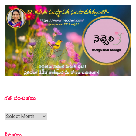
గత సంచికలు
గత
సంచికలు