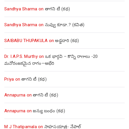
Sandhya Sharma
on
తాగని టీ (కథ)
Sandhya Sharma
on
నువ్వు కూడా..? (కవిత)
SAIBABU THUPAKULA
on
అడ్డదారి (కథ)
Dr. I.A.P.S. Murthy
on
ఒక భార్గవి – కొన్ని రాగాలు -20
మనోరంజకమైన రాగం—అభేరి
Priya
on
తాగని టీ (కథ)
Annapurna
on
తాగని టీ (కథ)
Annapurna
on
జన్యు బంధం (కథ)
M J Thatipamala
on
సాహసయాత్ర- నేపాల్‌