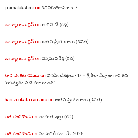
j ramalakshmi
on
కథనకుతూహలం-7
అంబల్ల జనార్దన్
on
తాగని టీ (కథ)
అంబల్ల జనార్దన్
on
అతని ప్రియురాలు (కవిత)
అంబల్ల జనార్దన్
on
విషమ పరీక్ష (క‌థ‌)
హరి వెంకట రమణ
on
వినిపించేకథలు-47 – శ్రీ శీలా వీర్రాజు గారి కథ
“యవ్వనం ఏటి పాలయింది”
hari venkata ramana
on
అతని ప్రియురాలు (కవిత)
లత కందికొండ
on
లంకంత ఇల్లు (కథ)
లత కందికొండ
on
సంపాదకీయం-మే, 2025