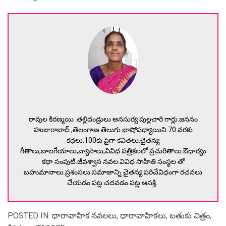
రావుల కిరణ్మయి .తల్లిదండ్రులు అనసుర్య పుల్లచారి గార్లు.జననం
హుజురాబాద్ ,తెలంగాణ.తెలుగు భాషోపధ్యాయిని.70 వరకు
కథలు.100కు పైగా కవితలు.చైతన్య
గీతాలు,బాలగేయాలు,వ్యాసాలు,వివిధ పత్రికలలో ప్రచురితాలు.ఔధార్యం
కథా సంపుటి.జీవశ్వాస నవల.వివిధ సాహితి సంస్థల తో
బహుమానాలు.ప్రశంసలు.సమాజాన్ని చైతన్య పరిచేవిధంగా రచనలు
చేయడం పట్ల చదవడం పట్ల ఆసక్తి.
POSTED IN:
ధారావాహిక నవలలు
,
ధారావాహికలు
,
బతుకు చిత్రం
,