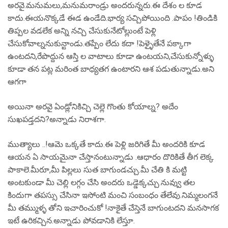
అరవై.మనుమలు,మనుమరాండ్రు అందరున్నరు.ఈ దేశం ల కూడ
కాదు.ఈయనొక్కడే ఈడ ఉండేది.భార్య సచ్చిపోయింది .పాపం !తిండికి
తిప్పల వడలేక అన్ని నచ్చి చేసుకునేటోల్లుంటే పెళ్లి
చేసుకోవాల్ననుకున్టాండు.తప్పేం లేదు కదా !పెళ్ళైతేనే పక్కాగా
ఉంటదని,రేపొద్దున ఆస్తి ల వాటాలు కూడా ఉంటయని,చేసుకున్నోళ్ళు
కూడా తన పట్ల మరింత బాధ్యతగ ఉంటారని ఆశ పడుతున్నాడు.అని
ఆగగా
అయినా అరవై ఏండ్లోనికిచ్చి చెల్లె గొంతు కోయాల్న? అదేం
సుఖపడ్తదని?అన్నాడు నిరాశగా.
ముత్యాలు ..!ఆమె ఒక్కతే కాదు.ఈ పెళ్లి జరిగితే మీ అందరికి కూడ
ఆయన ఏ సాయమైనా చేస్తానంటున్నాడు .ఆధారం దొరికితే తీగ లెక్క
పాకాలె.మీరూ,మీ పిల్లలు సుత బాగుండచ్చు.మీ చేతి కి మట్టి
అంటకుండా మీ చెల్లి లగ్గం చేసి అందరు ఒడ్డెక్కచ్చు.నువ్వు తల
కిందుగా తపస్సు చేసినా ఇసోంటి మంచి సంబంధం తేలేవు.నిమ్మలంగనే
మీ తమ్ముళ్ళ తోని ఇచారించుకో !నాకైతే చేస్తెనే బాగుంటదని మనసాగక
ఇటే ఉరికచ్చిన.అన్నాడు పోవడానికి లేస్తూ.