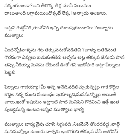
సక్కంగుంటడా?అని తీరొక్క తీర్ల చూసే సయిమం
దాటుతాంది.లగ్గామయిందొక్కటే లెక్క !అన్నాడు అంజులు.
అట్లని గుడ్డోనికి ,గూనోనికి ఇచ్చి దులుపుకుందామా ?అన్నాడు
ముత్యాలు.
ఏందన్నో!వాళ్ళను గట్ల తక్కువనుకోవడితివి ?వాళ్ళు బతికినంత
గౌరవంగా ఎవ్వలు బతుకుతలేరు.ఆళ్ళను అట్ల తక్కువ జేసుడు సాన
తప్పు.నీకియ్య మనసు లేకుంటే ఊకో గని ఇంకోపారి అట్లా పేర్నాలు
పెట్టకు.
పేర్నాలు గాదయ్యా !మీ అన్న అనేది.వదిలిచ్చుకున్నట్టు గాక కొద్దిల
కొద్దిల నన్న మంచి సంబంధం ఇయాల్నని,మనసున్నోల్లు అయితే
చాలు.ఇంకో ఇషయం అట్లాంటి సాటి మనిషిని గౌరవించి ఇత్తే ఇంత
పుణ్యమన్న ఉంటది.అన్నది ముత్యాలు భార్య.
ముత్యాలు భార్య వైపు చూసి సిగ్గుపడి ,నిజమేనే తొందరవడ్డ ,వాల్లే
మనసున్నోల్లు ఉంటరు.వాళ్ళకు ఇంకొగరిని తక్కువ చేసే ఆలోచన్