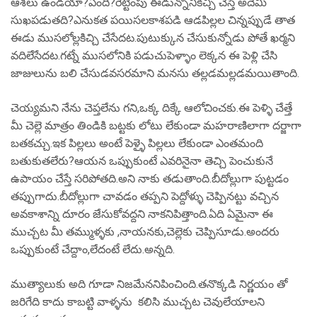
ఆశలు ఉండయా?ఏంది?రెట్టింపు ఈడున్నోనికిచ్చి చేస్తే అదేమి
సుఖపడుతది?ఎనుకత పయిసలకాశపడి ఆడపిల్లల చిన్నప్పుడే తాత
ఈడు ముసలోల్లకిచ్చి చేసేదట.పుటుక్కున చేసుకున్నోడు పోతే ఖర్మని
వదిలేసేదట.గట్నే ముసలోనికి పడుచుపెళ్ళాం లెక్కన ఈ పెళ్లి చేసి
జాజులును బలి చేసుడవసరమాని మనసు తల్లడమల్లడమయితాంది.
చెయ్యమని నేను చెప్తలేను గని,ఒక్క దిక్కే ఆలోచించకు.ఈ పెళ్ళి చేత్తే
మీ చెల్లె మాత్రం తిండికి బట్టకు లోటు లేకుండా మహరాణిలాగా దర్జాగా
బతకచ్చు.ఇక పిల్లలు అంటే పెళ్ళై పిల్లలు లేకుండా ఎంతమంది
బతుకుతలేరు?ఆయన ఒప్పుకుంటే ఎవరినైనా తెచ్చి పెంచుకునే
ఉపాయం చేస్తే సరిపోతది.అని నాకు తడుతాంది.బీదోల్లుగా పుట్టడం
తప్పుగాదు.బీదోల్లుగా చావడం తప్పని పెద్దోళ్ళు చెప్పినట్టు వచ్చిన
అవకాశాన్ని దూరం జేసుకోవద్దని నాకనిపిత్తాంది.ఏది ఏమైనా ఈ
ముచ్చట మీ తమ్ముళ్ళకు ,నాయనకు,చెల్లెకు చెప్పిసూడు.అందరు
ఒప్పుకుంటే చేద్దాం,లేదంటే లేదు.అన్నది.
ముత్యాలుకు అది గూడా నిజమేననిపించింది.తనొక్కడి నిర్ణయం తో
జరిగేది కాదు కాబట్టి వాళ్ళను కలిసి ముచ్చట చెవులేయాలని