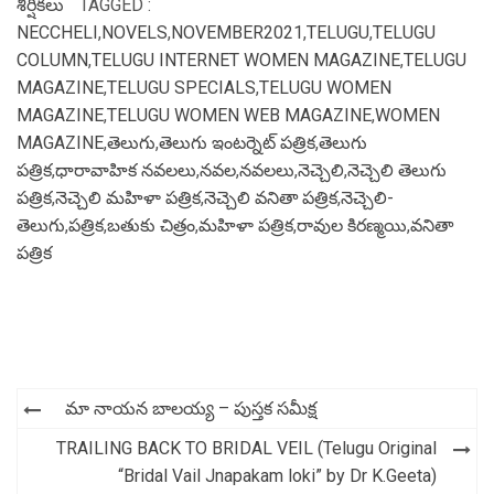
శీర్షికలు
TAGGED :
NECCHELI
,
NOVELS
,
NOVEMBER2021
,
TELUGU
,
TELUGU
COLUMN
,
TELUGU INTERNET WOMEN MAGAZINE
,
TELUGU
MAGAZINE
,
TELUGU SPECIALS
,
TELUGU WOMEN
MAGAZINE
,
TELUGU WOMEN WEB MAGAZINE
,
WOMEN
MAGAZINE
,
తెలుగు
,
తెలుగు ఇంటర్నెట్ పత్రిక
,
తెలుగు
పత్రిక
,
ధారావాహిక నవలలు
,
నవల
,
నవలలు
,
నెచ్చెలి
,
నెచ్చెలి తెలుగు
పత్రిక
,
నెచ్చెలి మహిళా పత్రిక
,
నెచ్చెలి వనితా పత్రిక
,
నెచ్చెలి-
తెలుగు
,
పత్రిక
,
బతుకు చిత్రం
,
మహిళా పత్రిక
,
రావుల కిరణ్మయి
,
వనితా
పత్రిక
Post
మా నాయన బాలయ్య – పుస్తక సమీక్ష
navigation
TRAILING BACK TO BRIDAL VEIL (Telugu Original
“Bridal Vail Jnapakam loki” by Dr K.Geeta)