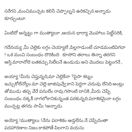
సరేగని ,మంచిముచ్చట కలిసే చెప్పాల్నని ఉరికచ్చిన.అన్నాడు
కూర్చుంటూ.
ఏంటిదో అన్నట్టు గా ముత్యాలూ ,ఆయన భార్యా మొహాలు పెట్టేసరికి,
గదేనయ్య ,మీ చెల్లెకు లగ్గం చెయ్యాలే ,పిల్లగాడుంటే చూడమంటివిగదా
! ఒక మంచి సంబంధం దొరికింది . కూసోని తరాలు తిన్నా తరగని
ఆస్తి.మారానోలె బతకచ్చు.సిటీలనే ఉండుడు.అని మొదలు పెట్టంగనే ,
అయ్యా !మీరు చెప్తున్నది,మా చెల్లెకేనా ?పైసా కట్నం
ఇచ్చుకోలేనోల్లం.మా చెల్లె జాజిపువ్వే.కాని పెద్దగా చదువు లేనిది.అంట్లు
తోముడు తప్ప వేరే పనులేం రావు.గసొంటి దానికి ,మీరు చెప్పే
సంబంధం నక్కకీ నాగలోకానికున్నంత పరకున్నది.పరాశికమైనా లగ్గం
ముచ్చట్ల తగదు సామీ !అన్నాడు.
అయ్యో !ముత్యాలు !నేను పరాశికం ఆడ్తలేను.నే చెప్పేదంతా
పదహారణాల నిజం.కాకపోతే పిలగాని వయసు