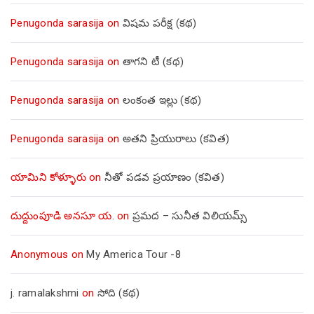
Penugonda sarasija
on
విషమ పరీక్ష (క‌థ‌)
Penugonda sarasija
on
తాగని టీ (కథ)
Penugonda sarasija
on
లంకంత ఇల్లు (కథ)
Penugonda sarasija
on
అతని ప్రియురాలు (కవిత)
యామిని కోళ్ళూరు
on
నీతో పడవ ప్రయాణం (కవిత)
దుద్దుంపూడి అనసూ య.
on
ప్రమద – సునీత విలియమ్స్
Anonymous
on
My America Tour -8
j. ramalakshmi
on
సోది (కథ)