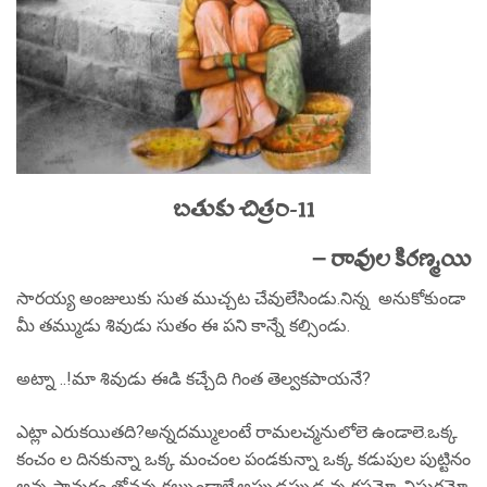
బతుకు చిత్రం-11
– రావుల కిరణ్మయి
సారయ్య అంజులుకు సుత ముచ్చట చేవులేసిండు.నిన్న అనుకోకుండా
మీ తమ్ముడు శివుడు సుతం ఈ పని కాన్నే కల్సిండు.
అట్నా ..!మా శివుడు ఈడి కచ్చేది గింత తెల్వకపాయనే?
ఎట్లా ఎరుకయితది?అన్నదమ్ములంటే రామలచ్మనులోలె ఉండాలె.ఒక్క
కంచం ల దినకున్నా ఒక్క మంచంల పండకున్నా ఒక్క కడుపుల పుట్టినం
అన్న పావురం తోనన్న కల్సుండాలే.అప్పుడప్పుడ న్న కష్టమో ,నిష్టురమో