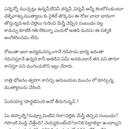
ఎన్నెన్నో ముచ్చట్లు ఉన్నవీ,లేనివీ ,కన్నవీ ,విన్నవీ అన్నీ కలబోసుకుంటూ
వెళ్ళేవాళ్ళు.ముత్యాలు కు సైకిల్ తొక్కడం ఈ రోజు చాలా భారంగా
తోస్తున్నది.అది చెల్లెలు గురించి మేస్త్రీ చెప్పిన సంబంధం వల్ల
కావచ్చు.కూటికి గతి లేకున్నా ఎందుకో అతడి మనసు ఈ పెళ్ళికి
అంగీకరించడం లేదు.
రోజంతా ఇలా అన్యమనస్కంగానే గడిపాడు.భార్య ఇదంతా
గమనిస్తూనే ఉన్నది.కానీ అతడిని ఏమీ అనకుండానే తన పని తానూ
కానిస్తూ పని ముగించుకొని ఇల్లు చేరారు.
రాత్రి భోజనం త్వరగా కానిచ్చి ఆరుబయట మంచం లో కూర్చున్న
ముత్యాలును చేరింది.
ఏందయ్యా !పొద్దటిసంది అదో తీరుగున్నవ్ ?
ఏం జెప్పాల్నే?నువ్వూ వింటివి గదా!చెల్లెకు మేస్త్రీ తెచ్చిన సంబంధం?
గసొంటి పెండ్లి చేత్తేంది? చెయ్యకుంటేంది?దానికి పిల్లాజెల్లా ఉండాల్నని