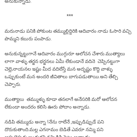
అనుకున్నాడు.
***
మరునాడు పనికి పోకుంట తమ్ముల్లిద్దిరికి ఆదివారం నాడు ఓసారి వచ్చి
పొమ్మని కబురు పంపాడు.
అనుకున్నట్టుగానే ఆదివారం ముగ్గురూ ఆలోచన చేశారు.ముత్యాలు
లాగా వాళ్ళు తర్జన భర్జనలు ఏమీ లేకుండానే వదినె చెప్పినట్టుగా
చెల్లె,నాయనల ఇష్టం మీద వదిలేస్తే మన అదృష్టం కొద్ది వాళ్ళు
ఒప్పుకుంటే మన అందరి జీవితాలు బాగుపడుతాయి.అని తేల్చి
చెప్పారు.
ముత్యాలు తమ్ముళ్ళు కూడా తనలాగే అనేసరికి మరో ఆలోచన
లేకుండా అందరం కలిసి ఊరు పోదాం అన్నాడు.
నడిపి తమ్ముడు అన్నా !నేను రాలేనే ,ఇప్పుడిప్పుడే పని
దొరుకుతాంది.మల్ల ఎగనామం బెడితే ఎవరూ నమ్మి పని