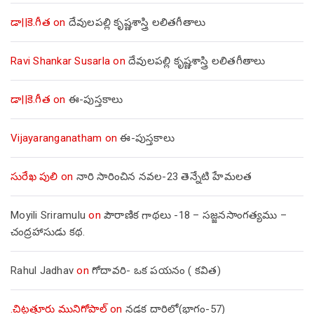
డా||కె.గీత
on
దేవులపల్లి కృష్ణశాస్త్రి లలితగీతాలు
Ravi Shankar Susarla
on
దేవులపల్లి కృష్ణశాస్త్రి లలితగీతాలు
డా||కె.గీత
on
ఈ-పుస్తకాలు
Vijayaranganatham
on
ఈ-పుస్తకాలు
సురేఖ పులి
on
నారి సారించిన నవల-23 తెన్నేటి హేమలత
Moyili Sriramulu
on
పౌరాణిక గాథలు -18 – సజ్జనసాంగత్యము –
చంద్రహాసుడు కథ.
Rahul Jadhav
on
గోదావరి- ఒక పయనం ( కవిత)
.చిట్టత్తూరు మునిగోపాల్
on
నడక దారిలో(భాగం-57)