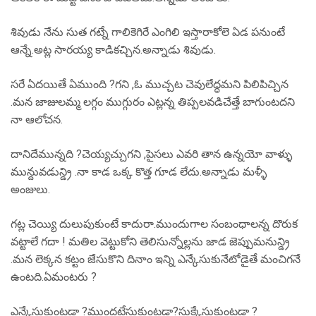
శివుడు నేను సుత గట్నే గాలికెగిరే ఎంగిలి ఇస్తారాకోలె ఏడ పనుంటే
ఆన్నే.అట్ల సారయ్య కాడికచ్చిన.అన్నాడు శివుడు.
సరే ఏదయితే ఏముంది ?గని ,ఓ ముచ్చట చెవులేద్ధమని పిలిపిచ్చిన
.మన జాజులమ్మ లగ్గం ముగ్గురం ఎట్లన్న తిప్పలవడిచేత్తే బాగుంటదని
నా ఆలోచన.
దానిదేమున్నది ?చెయ్యచ్చుగని ,పైసలు ఎవరి తాన ఉన్నయో వాళ్ళు
మున్దువడున్డ్రి .నా కాడ ఒక్క కొత్త గూడ లేదు.అన్నాడు మళ్ళీ
అంజులు.
గట్ల చెయ్యి దులుపుకుంటే కాదురా.ముందుగాల సంబంధాలన్న దొరుక
వట్టాలే గదా ! మతిల వెట్టుకోని తెలిసున్నోల్లను జాడ జెప్పుమనున్డ్రి
.మన లెక్కన కట్టం జేసుకొని దినాం ఇన్ని ఎన్కేసుకునేటోడైతే మంచిగనే
ఉంటది.ఏమంటరు ?
ఎన్కేసుకుంటడా ?ముందటేసుకుంటడా?సుక్కేసుకుంటడా ?