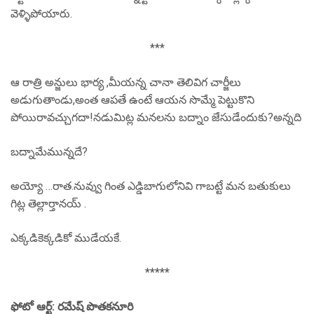
వెళ్ళిపోయారు.
***
ఆ రాత్రి అన్జులు భార్య ,మీయన్న చానా తెలివిగ చార్జీలు
అడుగుతాండు,అంత ఆపతే ఉంటే ఆయన సొమ్మే పెట్టుకొని
పోయిరావచ్చుగదా!నడుమిట్ల మనలను బద్నాం జేసుడేందుకు?అన్నది
బద్నామేమున్నదే?
అయ్యో …రాత.నువ్వు గింత ఎడ్డిబాగులోనివి గాబట్టే మన బతుకులు
గిట్ల తెల్లార్తానయ్ .
ఎక్కడికెక్కడికో ముడేయకే.
*****
ఫోటో ఆర్ట్: రమేష్ పొతకనూరి