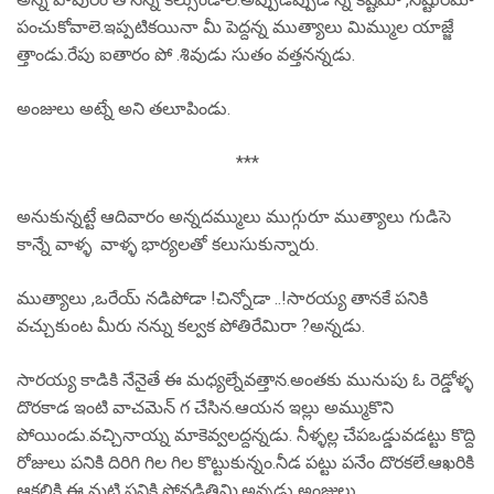
పంచుకోవాలె.ఇప్పటికయినా మీ పెద్దన్న ముత్యాలు మిమ్ముల యాజ్జే
త్తాండు.రేపు ఐతారం పో .శివుడు సుతం వత్తనన్నడు.
అంజులు అట్నే అని తలూపిండు.
***
అనుకున్నట్టే ఆదివారం అన్నదమ్ములు ముగ్గురూ ముత్యాలు గుడిసె
కాన్నే వాళ్ళ వాళ్ళ భార్యలతో కలుసుకున్నారు.
ముత్యాలు ,ఒరేయ్ నడిపోడా !చిన్నోడా ..!సారయ్య తానకే పనికి
వచ్చుకుంట మీరు నన్ను కల్వక పోతిరేమిరా ?అన్నడు.
సారయ్య కాడికి నేనైతే ఈ మధ్యల్నేవత్తాన.అంతకు మునుపు ఓ రెడ్డోళ్ళ
దొరకాడ ఇంటి వాచమెన్ గ చేసిన.ఆయన ఇల్లు అమ్ముకొని
పోయిండు.వచ్చినాయ్న మాకెవ్వలద్దన్నడు. నీళ్ళల్ల చేపఒడ్డువడట్టు కొద్ది
రోజులు పనికి దిరిగి గిల గిల కొట్టుకున్నం.నీడ పట్టు పనేం దొరకలే.ఆఖరికి
ఆకలికి ఈ మట్టి పనికి పోవడితిమి.అన్నడు అంజులు.