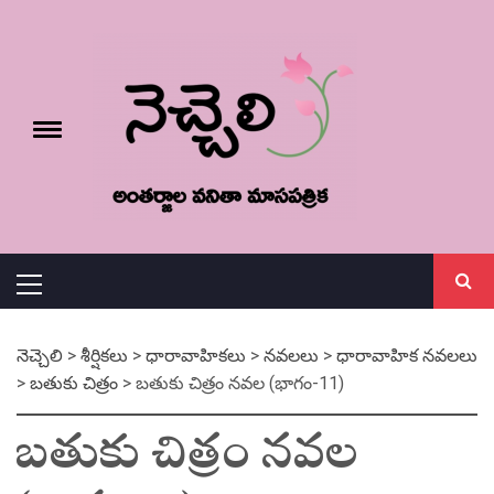
Skip
నెచ్చెలి
to
content
e
Toggle
menu
వనితా మాస పత్రిక
Primary
Menu
నెచ్చెలి
>
శీర్షికలు
>
ధారావాహికలు
>
నవలలు
>
ధారావాహిక నవలలు
>
బతుకు చిత్రం
>
బతుకు చిత్రం నవల (భాగం-11)
బతుకు చిత్రం నవల