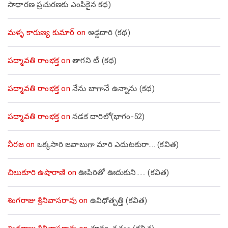
సాధారణ ప్రచురణకు ఎంపికైన కథ)
మళ్ళ కారుణ్య కుమార్
on
అడ్డదారి (కథ)
పద్మావతి రాంభక్త
on
తాగని టీ (కథ)
పద్మావతి రాంభక్త
on
నేను బాగానే ఉన్నాను (క‌థ‌)
పద్మావతి రాంభక్త
on
నడక దారిలో(భాగం-52)
నీరజ
on
ఒక్కసారి జవాబుగా మారి ఎదుటకురా…. (కవిత)
చిలుకూరి ఉషారాణి
on
ఊపిరితో ఊదుకుని…… (కవిత)
శింగరాజు శ్రీనివాసరావు
on
ఉవిధోత్పత్తి (కవిత)