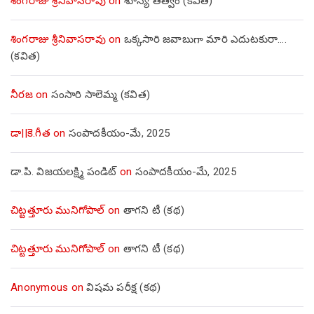
శింగరాజు శ్రీనివాసరావు
on
శూన్య తత్వం (కవిత)
శింగరాజు శ్రీనివాసరావు
on
ఒక్కసారి జవాబుగా మారి ఎదుటకురా….
(కవిత)
నీరజ
on
సంసారి సాలెమ్మ (కవిత)
డా||కె.గీత
on
సంపాదకీయం-మే, 2025
డా.పి. విజయలక్ష్మి పండిట్
on
సంపాదకీయం-మే, 2025
చిట్టత్తూరు మునిగోపాల్
on
తాగని టీ (కథ)
చిట్టత్తూరు మునిగోపాల్
on
తాగని టీ (కథ)
Anonymous
on
విషమ పరీక్ష (క‌థ‌)