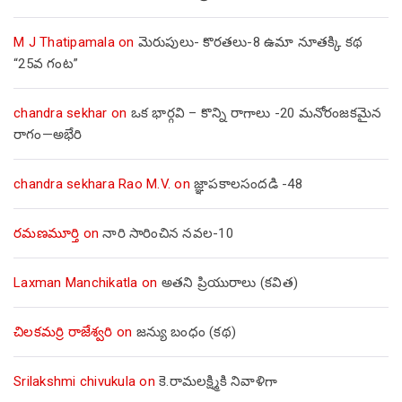
M J Thatipamala
on
మెరుపులు- కొరతలు-8 ఉమా నూతక్కి కథ
“25వ గంట”
chandra sekhar
on
ఒక భార్గవి – కొన్ని రాగాలు -20 మనోరంజకమైన
రాగం—అభేరి
chandra sekhara Rao M.V.
on
జ్ఞాపకాలసందడి -48
రమణమూర్తి
on
నారి సారించిన నవల-10
Laxman Manchikatla
on
అతని ప్రియురాలు (కవిత)
చిలకమర్రి రాజేశ్వరి
on
జన్యు బంధం (కథ)
Srilakshmi chivukula
on
కె.రామలక్ష్మికి నివాళిగా