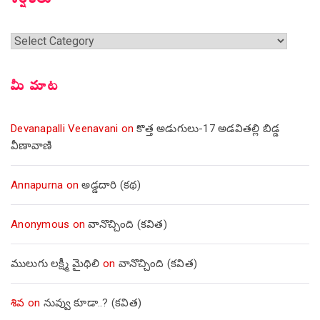
శీర్షికలు
శీర్షికలు
మీ మాట
Devanapalli Veenavani
on
కొత్త అడుగులు-17 అడవితల్లి బిడ్డ
వీణావాణి
Annapurna
on
అడ్డదారి (కథ)
Anonymous
on
వానొచ్చింది (కవిత)
ములుగు లక్ష్మీ మైథిలి
on
వానొచ్చింది (కవిత)
శివ
on
నువ్వు కూడా..? (కవిత)