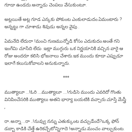
గూడా ఉండదు.అన్నాడు చెంపలు వేసుకుంటూ.
అట్లయితే అట్ల గూడ ఎన్కకు పోకుంట ఎంకులాడుదం.ఏమంటారు ?
అన్నట్టు గా చూశాడు శివుడు అన్నల వైపు .
ఏమనేది లేదురా !మంచి గుణమున్నోడి కోసం ఎదుకుదం.అంతే గని
ఇంగేమి చూసేది లేదు .ఇట్లా ముగ్గురు ఒక నిర్ణయానికి వచ్చిన వారై ఆ
రోజు అందరూ కలిసి భోజనాలు చేశారు.ఇక ముందు కూడా ఎప్పుడూ
ఇలాగే కలుసుకోవాలని అనుకున్నారు.
***
ముత్యాలూ …!ఓరి ….ముత్యాలూ ….!గుడిసె ముందు ఎవరిదో గొంతు
వినిపించేసరికి ముత్యాలు అతని భార్యా బయటికి వచ్చారు.చూస్తే మేస్త్రీ
,
రా..అన్నా …రా ..!నువ్వు నన్ను ఎతుక్కుంట వచ్చుడేందే?ఒక్క ఫోన్
డబ్బా కాడికి చేత్తే ఉరికచ్చేటోన్నిగాదె !అన్నాడు.మంచం వాల్చుకుంట.