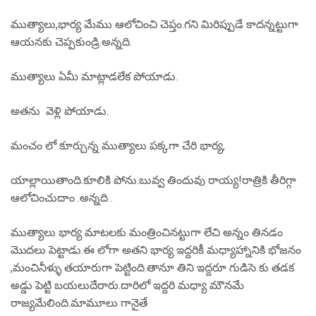
ముత్యాలు,భార్య మేము ఆలోచించి చెప్తం.గని మిరిప్పుడే కాదన్నట్టుగా
ఆయనకు చెప్పకుండ్రి.అన్నది.
ముత్యాలు ఏమీ మాట్లాడలేక పోయాడు.
అతను వెళ్లి పోయాడు.
మంచం లో కూర్చున్న ముత్యాలు పక్కగా చేరి భార్య,
యాల్లాయితాంది.కూలికి పోను.బువ్వ తిందువు రాయ్య!రాత్రికి తీరిగ్గా
ఆలోచించుదాం .అన్నది .
ముత్యాలు భార్య మాటలకు మంత్రించినట్టుగా లేచి అన్నం తినడం
మొదలు పెట్టాడు.ఈ లోగా అతని భార్య ఇద్దరికీ మధ్యాహ్నానికి భోజనం
,మంచినీళ్ళు తయారుగా పెట్టింది.తానూ తిని ఇద్దరూ గుడిసె కు తడక
అడ్డు పెట్టి బయలుదేరారు.దారిలో ఇద్దరి మధ్యా మౌనమే
రాజ్యమేలింది.మామూలు గానైతే