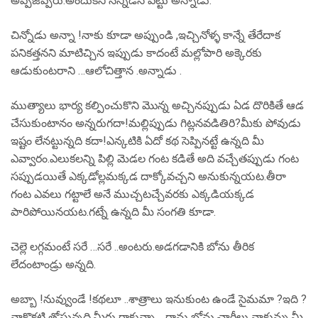
అప్పజెప్పరు.అందుకని నన్నిడిసి పెట్టు అన్నాడు.
చిన్నోడు అన్నా !నాకు కూడా అప్పుండి ,ఇచ్చినోళ్ళ కాన్నే తేరేదాక
పనికత్తనని మాటిచ్చిన ఇప్పుడు కాదంటే మల్లోపారి అక్కెరకు
ఆడుకుంటరాని …ఆలోచిత్తాన .అన్నాడు .
ముత్యాలు భార్య కల్పించుకొని మొన్న అచ్చినప్పుడు ఏడ దొరికితే ఆడ
చేసుకుంటానం అన్నరుగదా!మల్లిప్పుడు గిట్లనవడితిరి?మీకు పోవుడు
ఇష్టం లేనట్టున్నది కదా!ఎన్కటికి ఏదో కథ సెప్పినట్టే ఉన్నది మీ
ఎవ్వారం.ఎలుకలన్ని పిల్లి మెడల గంట కడితే అది వచ్చేతప్పుడు గంట
సప్పుడయితే ఎక్కడోల్లమక్కడ దాక్కోవచ్చని అనుకున్నయట.తీరా
గంట ఎవలు గట్టాలే అనే ముచ్చటచ్చేవరకు ఎక్కడియక్కడ
పారిపోయినయట.గట్నే ఉన్నది మీ సంగతి కూడా.
చెల్లె లగ్గమంటే సరే …సరే ..అంటరు.అడగడానికి బోను తీరిక
లేదంటాండ్రు అన్నది.
అబ్బా !నువ్వుండే !కథలూ ..శాత్రాలు ఇనుకుంట ఉండే సైమమా ?ఇది ?
నాకొకటి తోస్తున్నది.మీరు రాకున్నా …రాను బోను చార్జీలు నాకున్ను,మీ