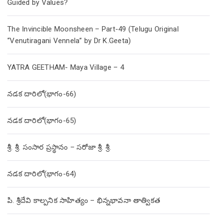
Guided by Values?
The Invincible Moonsheen – Part-49 (Telugu Original
“Venutiragani Vennela” by Dr K.Geeta)
YATRA GEETHAM- Maya Village – 4
నడక దారిలో(భాగం-66)
నడక దారిలో(భాగం-65)
శ్రీ. శ్రీ. సంసార ప్రస్థానం – సరోజా శ్రీ. శ్రీ.
నడక దారిలో(భాగం-64)
పి. శ్రీదేవి కాల్పనిక సాహిత్యం – భిన్నభావనా తాత్వికత