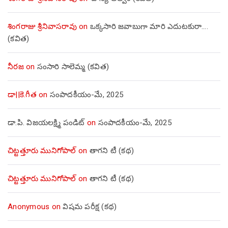
శింగరాజు శ్రీనివాసరావు
on
ఒక్కసారి జవాబుగా మారి ఎదుటకురా….
(కవిత)
నీరజ
on
సంసారి సాలెమ్మ (కవిత)
డా||కె.గీత
on
సంపాదకీయం-మే, 2025
డా.పి. విజయలక్ష్మి పండిట్
on
సంపాదకీయం-మే, 2025
చిట్టత్తూరు మునిగోపాల్
on
తాగని టీ (కథ)
చిట్టత్తూరు మునిగోపాల్
on
తాగని టీ (కథ)
Anonymous
on
విషమ పరీక్ష (క‌థ‌)