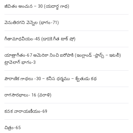
జీవితం అంచున – 30 (యదార్థ గాథ)
వెనుతిరగని వెన్నెల (భాగం-71)
గీతామాధవీయం-45 (డా||కె.గీత టాక్ షో)
యాత్రాగీతం-67 అమెరికా నించి ఐరోపాకి (ఇంగ్లాండ్ -ఫ్రాన్స్ – ఇటలీ)
ట్రావెలాగ్ భాగం-3
పౌరాణిక గాథలు -30 – కనీస ధర్మము – శ్వేతుడు కథ
రాగసౌరభాలు- 16 (వరాళి)
కనక నారాయణీయం-69
చిత్రం-65