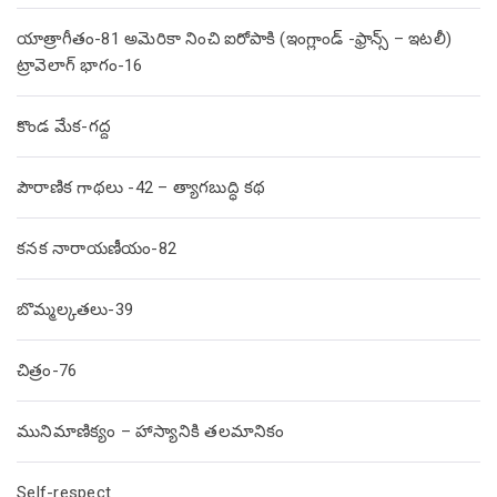
యాత్రాగీతం-81 అమెరికా నించి ఐరోపాకి (ఇంగ్లాండ్ -ఫ్రాన్స్ – ఇటలీ)
ట్రావెలాగ్ భాగం-16
కొండ మేక-గద్ద
పౌరాణిక గాథలు -42 – త్యాగబుద్ధి కథ
కనక నారాయణీయం-82
బొమ్మల్కతలు-39
చిత్రం-76
మునిమాణిక్యం – హాస్యానికి తలమానికం
Self-respect