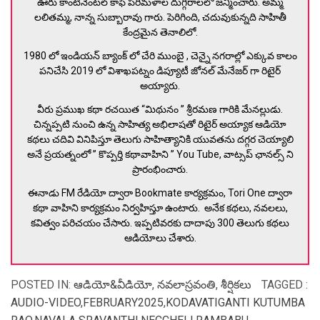
ఊరు కాంటినెంటల్ కాఫీ పరిమళాల దుగ్గిరాలలో జన్మించారు. అమ్మ
లలితమ్మ, నాన్న సుబ్బారావు గారు. పెరిగింది, చదువుకున్నది సాహితీ
కేంద్రమైన తెనాలిలో.
1980 లో ఇండియన్ బ్యాంక్ లో చేరి ముంబై , చెన్నై నగరాల్లో ఎక్కువ కాలం
పనిచేసి 2019 లో విశాఖపట్నం డిప్యూటీ జోనల్ మేనేజర్ గా రిటైర్
అయ్యారు.
వీరు ప్రముఖ కథా రచయిత “మిథునం ” శ్రీరమణ గారికి మేనల్లుడు.
చిన్నప్పటి నుంచి ఉన్న సాహిత్య అభిలాషతో రిటైర్ అయ్యాక ఆడియో
కథలు చదివి వినిపిస్తూ తెలుగు సాహిత్యానికి యువతను దగ్గర చెయ్యాలి
అనే ప్రయత్నంలో ” కొప్పర్తి కథావాహిని ” You Tube, వాట్సప్ ఛానల్స్ ని
ప్రారంభించారు.
ఈనాడు FM రేడియో ద్వారా Bookmate కార్యక్రమం, Tori One ద్వారా
కథా వాహిని కార్యక్రమం నిర్వహిస్తూ ఉంటారు. అనేక కథలు, నవలలు,
కవిత్వం పరిచయం చేసారు. ఇప్పటివరకు దాదాపు 300 తెలుగు కథలు
ఆడియోలు చేశారు.
POSTED IN:
ఆడియో&వీడియో
,
నవలాస్రవంతి
,
శీర్షికలు
TAGGED :
AUDIO-VIDEO
,
FEBRUARY2025
,
KODAVATIGANTI KUTUMBA