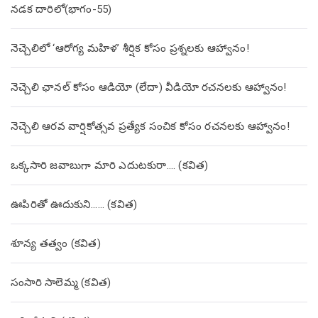
నడక దారిలో(భాగం-55)
నెచ్చెలిలో ‘ఆరోగ్య మహిళ’ శీర్షిక కోసం ప్రశ్నలకు ఆహ్వానం!
నెచ్చెలి ఛానల్ కోసం ఆడియో (లేదా) వీడియో రచనలకు ఆహ్వానం!
నెచ్చెలి ఆరవ వార్షికోత్సవ ప్రత్యేక సంచిక కోసం రచనలకు ఆహ్వానం!
ఒక్కసారి జవాబుగా మారి ఎదుటకురా…. (కవిత)
ఊపిరితో ఊదుకుని…… (కవిత)
శూన్య తత్వం (కవిత)
సంసారి సాలెమ్మ (కవిత)