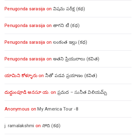
Penugonda sarasija
on
విషమ పరీక్ష (క‌థ‌)
Penugonda sarasija
on
తాగని టీ (కథ)
Penugonda sarasija
on
లంకంత ఇల్లు (కథ)
Penugonda sarasija
on
అతని ప్రియురాలు (కవిత)
యామిని కోళ్ళూరు
on
నీతో పడవ ప్రయాణం (కవిత)
దుద్దుంపూడి అనసూ య.
on
ప్రమద – సునీత విలియమ్స్
Anonymous
on
My America Tour -8
j. ramalakshmi
on
సోది (కథ)