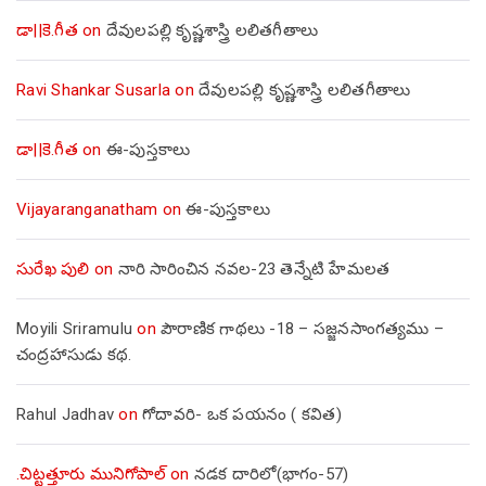
డా||కె.గీత
on
దేవులపల్లి కృష్ణశాస్త్రి లలితగీతాలు
Ravi Shankar Susarla
on
దేవులపల్లి కృష్ణశాస్త్రి లలితగీతాలు
డా||కె.గీత
on
ఈ-పుస్తకాలు
Vijayaranganatham
on
ఈ-పుస్తకాలు
సురేఖ పులి
on
నారి సారించిన నవల-23 తెన్నేటి హేమలత
Moyili Sriramulu
on
పౌరాణిక గాథలు -18 – సజ్జనసాంగత్యము –
చంద్రహాసుడు కథ.
Rahul Jadhav
on
గోదావరి- ఒక పయనం ( కవిత)
.చిట్టత్తూరు మునిగోపాల్
on
నడక దారిలో(భాగం-57)