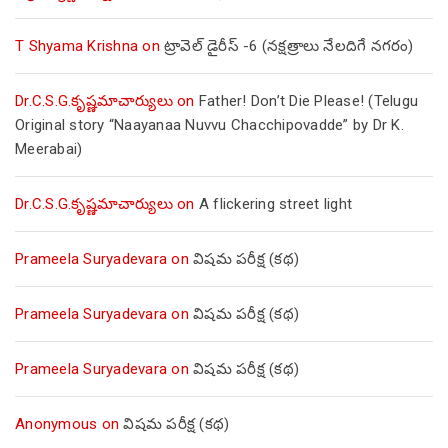
T Shyama Krishna
on
ట్రావెల్ డైరీస్ -6 (నక్షత్రాలు నేలదిగే నగరం)
Dr.C.S.G.కృష్ణమాచార్యులు
on
Father! Don’t Die Please! (Telugu
Original story “Naayanaa Nuvvu Chacchipovadde” by Dr K.
Meerabai)
Dr.C.S.G.కృష్ణమాచార్యులు
on
A flickering street light
Prameela Suryadevara
on
విషమ పరీక్ష (క‌థ‌)
Prameela Suryadevara
on
విషమ పరీక్ష (క‌థ‌)
Prameela Suryadevara
on
విషమ పరీక్ష (క‌థ‌)
Anonymous
on
విషమ పరీక్ష (క‌థ‌)