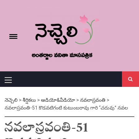
Skip
నెచ్చెలి
to
content
e
Toggle
menu
వనితా మాస పత్రిక
Primary
Menu
నెచ్చెలి
>
శీర్షికలు
>
ఆడియో&వీడియో
>
నవలాస్రవంతి
>
నవలాస్రవంతి-51 కొడవటిగంటి కుటుంబరావు గారి “చదువు” నవల
నవలాస్రవంతి-51