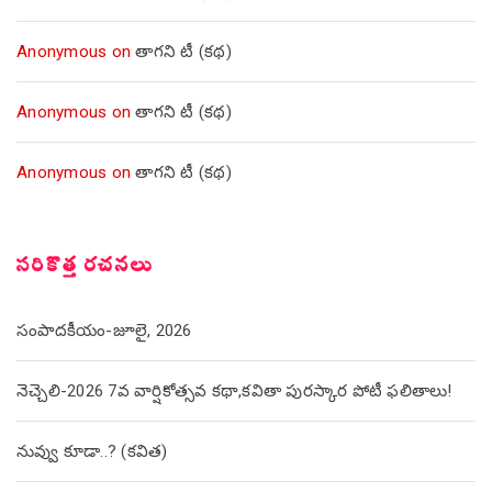
Anonymous
on
తాగని టీ (కథ)
Anonymous
on
తాగని టీ (కథ)
Anonymous
on
తాగని టీ (కథ)
సరికొత్త రచనలు
సంపాదకీయం-జూలై, 2026
నెచ్చెలి-2026 7వ వార్షికోత్సవ కథా,కవితా పురస్కార పోటీ ఫలితాలు!
నువ్వు కూడా..? (కవిత)