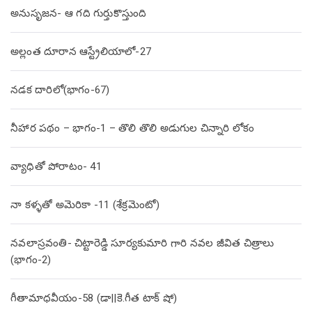
అనుసృజన- ఆ గది గుర్తుకొస్తుంది
అల్లంత దూరాన ఆస్ట్రేలియాలో-27
నడక దారిలో(భాగం-67)
నీహార పథం – భాగం-1 – తొలి తొలి అడుగుల చిన్నారి లోకం
వ్యాధితో పోరాటం- 41
నా కళ్ళతో అమెరికా -11 (శేక్రమెంటో)
నవలాస్రవంతి- చిట్టారెడ్డి సూర్యకుమారి గారి నవల జీవిత చిత్రాలు
(భాగం-2)
గీతామాధవీయం-58 (డా||కె.గీత టాక్ షో)