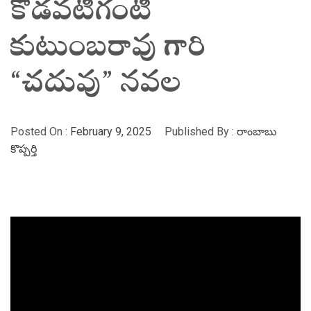
కొడవటిగంటి
కుటుంబరావు గారి
“చదువు” నవల
Posted On :
February 9, 2025
Published By :
రాంబాబు
కొప్పర్తి