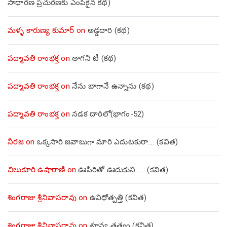
సాధారణ ప్రచురణకు ఎంపికైన కథ)
మళ్ళ కారుణ్య కుమార్
on
అడ్డదారి (కథ)
పద్మావతి రాంభక్త
on
తాగని టీ (కథ)
పద్మావతి రాంభక్త
on
నేను బాగానే ఉన్నాను (క‌థ‌)
పద్మావతి రాంభక్త
on
నడక దారిలో(భాగం-52)
నీరజ
on
ఒక్కసారి జవాబుగా మారి ఎదుటకురా…. (కవిత)
చిలుకూరి ఉషారాణి
on
ఊపిరితో ఊదుకుని…… (కవిత)
శింగరాజు శ్రీనివాసరావు
on
ఉవిధోత్పత్తి (కవిత)
శింగరాజు శ్రీనివాసరావు
on
శూన్య తత్వం (కవిత)