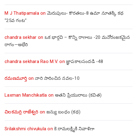
M J Thatipamala
on
మెరుపులు- కొరతలు-8 ఉమా నూతక్కి కథ
“25వ గంట”
chandra sekhar
on
ఒక భార్గవి – కొన్ని రాగాలు -20 మనోరంజకమైన
రాగం—అభేరి
chandra sekhara Rao M.V.
on
జ్ఞాపకాలసందడి -48
రమణమూర్తి
on
నారి సారించిన నవల-10
Laxman Manchikatla
on
అతని ప్రియురాలు (కవిత)
చిలకమర్రి రాజేశ్వరి
on
జన్యు బంధం (కథ)
Srilakshmi chivukula
on
కె.రామలక్ష్మికి నివాళిగా