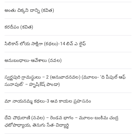
అంతు చిక్కని దాన్ని (కవిత)
కరదీపం (కవిత)
సిలికాన్ లోయ సాక్షిగా (కథలు)-14 లివ్ ఎ లైఫ్
అనుబంధాలు-ఆవేశాలు (నవల)
స్వర్ణపురి గ్రామస్థులు – 2 (అనువాదనవల) (మూలం- ‘ది పీపుల్ ఆఫ్
సునాపుట్’ – హృషికేష్ పాండా)
మా నాయనమ్మ కథలు-3 ఆవ కాయల ప్రహసనం
దేవి చౌధురాణి (నవల) – రెండవ భాగం – మూలం-బంకిమ చంద్ర
ఛటోపాధ్యాయ, తెనుగు సేత-విద్యార్థి