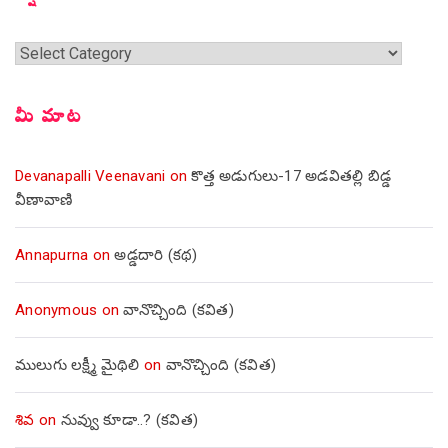
శీర్షికలు
మీ మాట
Devanapalli Veenavani
on
కొత్త అడుగులు-17 అడవితల్లి బిడ్డ
వీణావాణి
Annapurna
on
అడ్డదారి (కథ)
Anonymous
on
వానొచ్చింది (కవిత)
ములుగు లక్ష్మీ మైథిలి
on
వానొచ్చింది (కవిత)
శివ
on
నువ్వు కూడా..? (కవిత)