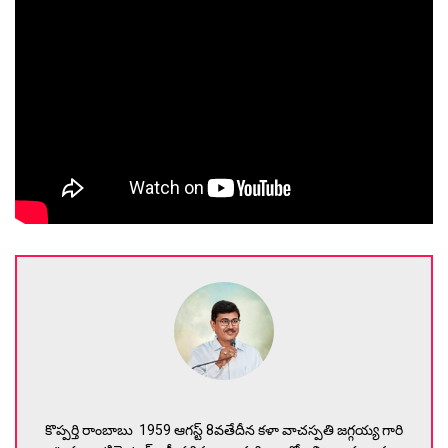
కొప్పర్తి రాంబాబు 1959 ఆగస్ట్ 8వతేదీన కళా వాచస్పతి జగ్గయ్య గారి