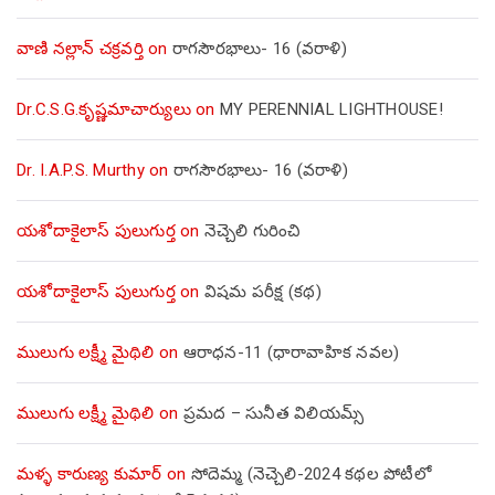
వాణి నల్లాన్ చక్రవర్తి
on
రాగసౌరభాలు- 16 (వరాళి)
Dr.C.S.G.కృష్ణమాచార్యులు
on
MY PERENNIAL LIGHTHOUSE!
Dr. I.A.P.S. Murthy
on
రాగసౌరభాలు- 16 (వరాళి)
యశోదాకైలాస్ పులుగుర్త
on
నెచ్చెలి గురించి
యశోదాకైలాస్ పులుగుర్త
on
విషమ పరీక్ష (క‌థ‌)
ములుగు లక్ష్మీ మైథిలి
on
ఆరాధన-11 (ధారావాహిక నవల)
ములుగు లక్ష్మీ మైథిలి
on
ప్రమద – సునీత విలియమ్స్
మళ్ళ కారుణ్య కుమార్
on
సోదెమ్మ (నెచ్చెలి-2024 కథల పోటీలో