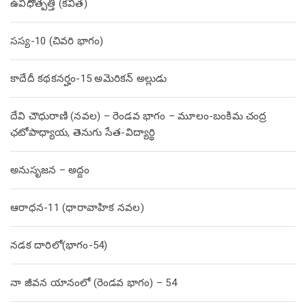
ఉవిధోత్పత్తి (కవిత)
సస్య-10 (చివరి భాగం)
కాదేదీ కథకనర్హం-15 అమెరికన్ అల్లుడు
దేవి చౌధురాణి (నవల) – రెండవ భాగం – మూలం-బంకిమ చంద్ర
ఛటోపాధ్యాయ, తెనుగు సేత-విద్యార్థి
అనుసృజన – అద్దం
ఆరాధన-11 (ధారావాహిక నవల)
నడక దారిలో(భాగం-54)
నా జీవన యానంలో (రెండవ భాగం) – 54