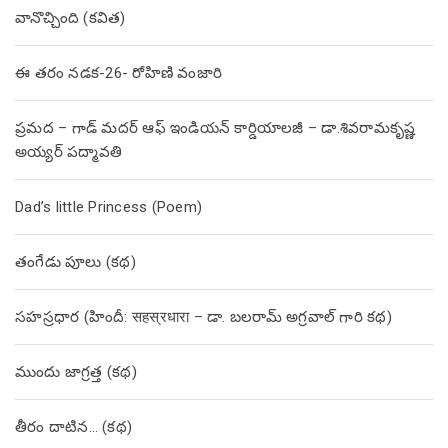
వానొచ్చింది (కవిత)
ఈ తరం నడక-26- రోహిణి వంజారి
ప్రమద – గాడ్ మదర్ ఆఫ్ ఇండియన్ కార్డియాలజీ – డా.శివరామకృష్ణ
అయ్యర్ పద్మావతి
Dad’s little Princess (Poem)
తంగేడు పూలు (క‌థ‌)
సహస్రధార (హిందీ: सहस्रधारा – డా. బలరామ్ అగ్రవాల్ గారి కథ)
ముందు జాగ్రత్త (క‌థ‌)
తీరం దాటిన… (క‌థ‌)