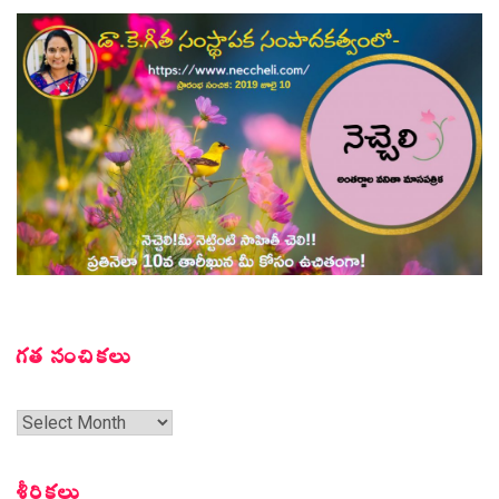
గత సంచికలు
గత
సంచికలు
శీర్షికలు