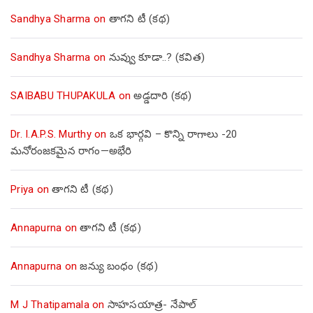
Sandhya Sharma
on
తాగని టీ (కథ)
Sandhya Sharma
on
నువ్వు కూడా..? (కవిత)
SAIBABU THUPAKULA
on
అడ్డదారి (కథ)
Dr. I.A.P.S. Murthy
on
ఒక భార్గవి – కొన్ని రాగాలు -20
మనోరంజకమైన రాగం—అభేరి
Priya
on
తాగని టీ (కథ)
Annapurna
on
తాగని టీ (కథ)
Annapurna
on
జన్యు బంధం (కథ)
M J Thatipamala
on
సాహసయాత్ర- నేపాల్‌