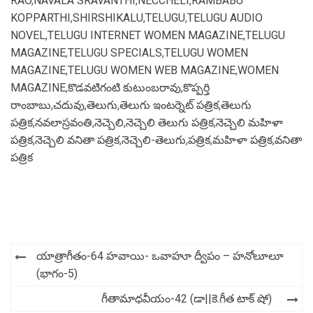
RAO
,
NAVALA SRAVANTHI
,
NECCHELI
,
RAMBABU
KOPPARTHI
,
SHIRSHIKALU
,
TELUGU
,
TELUGU AUDIO
NOVEL
,
TELUGU INTERNET WOMEN MAGAZINE
,
TELUGU
MAGAZINE
,
TELUGU SPECIALS
,
TELUGU WOMEN
MAGAZINE
,
TELUGU WOMEN WEB MAGAZINE
,
WOMEN
MAGAZINE
,
కొడవటిగంటి కుటుంబరావు
,
కొప్పర్తి
రాంబాబు
,
చదువు
,
తెలుగు
,
తెలుగు ఇంటర్నెట్ పత్రిక
,
తెలుగు
పత్రిక
,
నవలాస్రవంతి
,
నెచ్చెలి
,
నెచ్చెలి తెలుగు పత్రిక
,
నెచ్చెలి మహిళా
పత్రిక
,
నెచ్చెలి వనితా పత్రిక
,
నెచ్చెలి-తెలుగు
,
పత్రిక
,
మహిళా పత్రిక
,
వనితా
పత్రిక
Post
యాత్రాగీతం-64 హవాయి- ఒవాహూ ద్వీపం – హనోలూలూ
navigation
(భాగం-5)
గీతామాధవీయం-42 (డా||కె.గీత టాక్ షో)