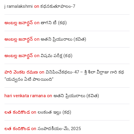
j ramalakshmi
on
కథనకుతూహలం-7
అంబల్ల జనార్దన్
on
తాగని టీ (కథ)
అంబల్ల జనార్దన్
on
అతని ప్రియురాలు (కవిత)
అంబల్ల జనార్దన్
on
విషమ పరీక్ష (క‌థ‌)
హరి వెంకట రమణ
on
వినిపించేకథలు-47 – శ్రీ శీలా వీర్రాజు గారి కథ
“యవ్వనం ఏటి పాలయింది”
hari venkata ramana
on
అతని ప్రియురాలు (కవిత)
లత కందికొండ
on
లంకంత ఇల్లు (కథ)
లత కందికొండ
on
సంపాదకీయం-మే, 2025