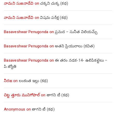
నామని సుజనాదేవి
on
చక్కని చుక్క (కథ)
నామని సుజనాదేవి
on
విషమ పరీక్ష (క‌థ‌)
Basaveshwar Penugonda
on
ప్రమద – సునీత విలియమ్స్
Basaveshwar Penugonda
on
అతని ప్రియురాలు (కవిత)
Basaveshwar Penugonda
on
ఈ తరం నడక-14- ఉలిపికట్టెలు –
పి.జ్యోతి
నీరజ
on
లంకంత ఇల్లు (కథ)
చిట్ట త్తూరు మునిగోపాల్
on
తాగని టీ (కథ)
Anonymous
on
తాగని టీ (కథ)