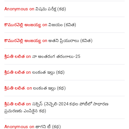
Anonymous
on
విషమ పరీక్ష (క‌థ‌)
కొమురవెల్లి అంజయ్య
on
విజయం (కవిత)
కొమురవెల్లి అంజయ్య
on
అతని ప్రియురాలు (కవిత)
శ్రీపతి లలిత
on
నా అంతరంగ తరంగాలు-25
శ్రీపతి లలిత
on
లంకంత ఇల్లు (కథ)
శ్రీపతి లలిత.
on
లంకంత ఇల్లు (కథ)
శ్రీపతి లలిత
on
సక్సెస్ (నెచ్చెలి-2024 కథల పోటీలో సాధారణ
ప్రచురణకు ఎంపికైన కథ)
Anonymous
on
తాగని టీ (కథ)