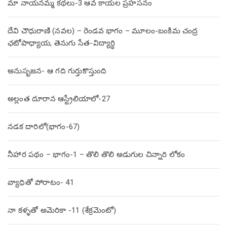
మా నాయనమ్మ కథలు-3 ఆవ కాయల ప్రహసనం
దేవి చౌధురాణి (నవల) – రెండవ భాగం – మూలం-బంకిమ చంద్ర
ఛటోపాధ్యాయ, తెనుగు సేత-విద్యార్థి
అనుసృజన- ఆ గది గుర్తుకొస్తుంది
అల్లంత దూరాన ఆస్ట్రేలియాలో-27
నడక దారిలో(భాగం-67)
నీహార పథం – భాగం-1 – తొలి తొలి అడుగుల చిన్నారి లోకం
వ్యాధితో పోరాటం- 41
నా కళ్ళతో అమెరికా -11 (శేక్రమెంటో)