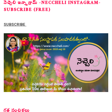
నెచ్చెలి ఇన్స్టాగ్రామ్ -NECCHELI INSTAGRAM-
SUBSCRIBE (FREE)
SUBSCRIBE
గత సంచికలు