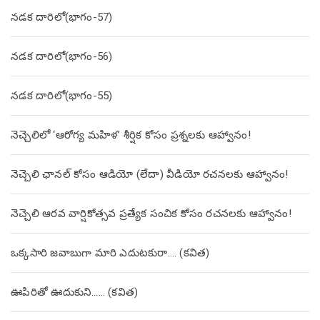
నడక దారిలో(భాగం-57)
నడక దారిలో(భాగం-56)
నడక దారిలో(భాగం-55)
నెచ్చెలిలో ‘ఆరోగ్య మహిళ’ శీర్షిక కోసం ప్రశ్నలకు ఆహ్వానం!
నెచ్చెలి ఛానల్ కోసం ఆడియో (లేదా) వీడియో రచనలకు ఆహ్వానం!
నెచ్చెలి ఆరవ వార్షికోత్సవ ప్రత్యేక సంచిక కోసం రచనలకు ఆహ్వానం!
ఒక్కసారి జవాబుగా మారి ఎదుటకురా…. (కవిత)
ఊపిరితో ఊదుకుని…… (కవిత)