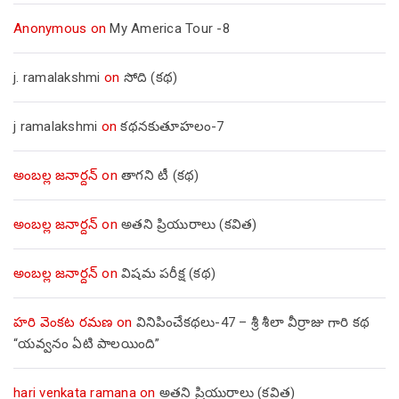
Anonymous
on
My America Tour -8
j. ramalakshmi
on
సోది (కథ)
j ramalakshmi
on
కథనకుతూహలం-7
అంబల్ల జనార్దన్
on
తాగని టీ (కథ)
అంబల్ల జనార్దన్
on
అతని ప్రియురాలు (కవిత)
అంబల్ల జనార్దన్
on
విషమ పరీక్ష (క‌థ‌)
హరి వెంకట రమణ
on
వినిపించేకథలు-47 – శ్రీ శీలా వీర్రాజు గారి కథ
“యవ్వనం ఏటి పాలయింది”
hari venkata ramana
on
అతని ప్రియురాలు (కవిత)