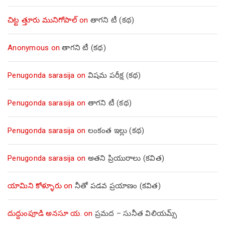
చిట్ట త్తూరు మునిగోపాల్
on
తాగని టీ (కథ)
Anonymous
on
తాగని టీ (కథ)
Penugonda sarasija
on
విషమ పరీక్ష (క‌థ‌)
Penugonda sarasija
on
తాగని టీ (కథ)
Penugonda sarasija
on
లంకంత ఇల్లు (కథ)
Penugonda sarasija
on
అతని ప్రియురాలు (కవిత)
యామిని కోళ్ళూరు
on
నీతో పడవ ప్రయాణం (కవిత)
దుద్దుంపూడి అనసూ య.
on
ప్రమద – సునీత విలియమ్స్