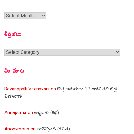
గత
సంచికలు
శీర్షికలు
శీర్షికలు
మీ మాట
Devanapalli Veenavani
on
కొత్త అడుగులు-17 అడవితల్లి బిడ్డ
వీణావాణి
Annapurna
on
అడ్డదారి (కథ)
Anonymous
on
వానొచ్చింది (కవిత)