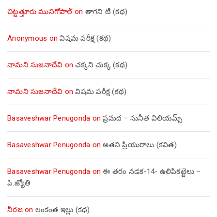
చిట్టత్తూరు మునిగోపాల్
on
తాగని టీ (కథ)
Anonymous
on
విషమ పరీక్ష (క‌థ‌)
నామని సుజనాదేవి
on
చక్కని చుక్క (కథ)
నామని సుజనాదేవి
on
విషమ పరీక్ష (క‌థ‌)
Basaveshwar Penugonda
on
ప్రమద – సునీత విలియమ్స్
Basaveshwar Penugonda
on
అతని ప్రియురాలు (కవిత)
Basaveshwar Penugonda
on
ఈ తరం నడక-14- ఉలిపికట్టెలు –
పి.జ్యోతి
నీరజ
on
లంకంత ఇల్లు (కథ)