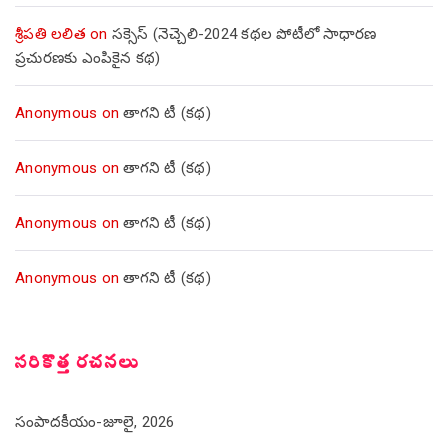
శ్రీపతి లలిత
on
సక్సెస్ (నెచ్చెలి-2024 కథల పోటీలో సాధారణ
ప్రచురణకు ఎంపికైన కథ)
Anonymous
on
తాగని టీ (కథ)
Anonymous
on
తాగని టీ (కథ)
Anonymous
on
తాగని టీ (కథ)
Anonymous
on
తాగని టీ (కథ)
సరికొత్త రచనలు
సంపాదకీయం-జూలై, 2026