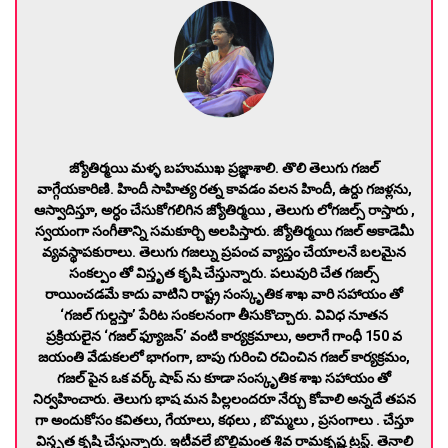
జ్యోతిర్మయి మళ్ళ బహుముఖ ప్రజ్ఞాశాలి. తొలి తెలుగు గజల్
వాగ్గేయకారిణి. హిందీ సాహిత్య రత్న కావడం వలన హిందీ, ఉర్దు గజళ్లను,
ఆస్వాదిస్తూ, అర్ధం చేసుకోగలిగిన జ్యోతిర్మయి , తెలుగు లోగజల్స్ రాస్తారు ,
స్వయంగా సంగీతాన్ని సమకూర్చి అలపిస్తారు. జ్యోతిర్మయి గజల్ అకాడెమీ
వ్యవస్థాపకురాలు. తెలుగు గజల్ను ప్రపంచ వ్యాప్తం చేయాలనే బలమైన
సంకల్పం తో విస్తృత కృషి చేస్తున్నారు. పలువురి చేత గజల్స్
రాయించడమే కాదు వాటిని రాష్ట్ర సంస్కృతిక శాఖ వారి సహాయం తో
‘గజల్ గుల్దస్తా’ పేరిట సంకలనంగా తీసుకొచ్చారు. వివిధ నూతన
ప్రక్రియలైన ‘గజల్ ఫ్యూజన్’ వంటి కార్యక్రమాలు, అలాగే గాంధీ 150 వ
జయంతి వేడుకలలో భాగంగా, బాపు గురించి రచించిన గజల్ కార్యక్రమం,
గజల్ పైన ఒక వర్క్ షాప్ ను కూడా సంస్కృతిక శాఖ సహాయం తో
నిర్వహించారు. తెలుగు భాష మన పిల్లలందరూ నేర్చు కోవాలి అన్నదే తపన
గా అందుకోసం కవితలు, గేయాలు, కథలు , బొమ్మలు , ప్రసంగాలు . చేస్తూ
విస్తృత కృషి చేస్తున్నారు. ఇటీవలే బొల్లిమంత శివ రామకృష్ణ ట్రస్ట్. తెనాలి