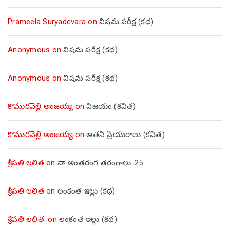
Prameela Suryadevara
on
విషమ పరీక్ష (క‌థ‌)
Anonymous
on
విషమ పరీక్ష (క‌థ‌)
Anonymous
on
విషమ పరీక్ష (క‌థ‌)
కొమురవెల్లి అంజయ్య
on
విజయం (కవిత)
కొమురవెల్లి అంజయ్య
on
అతని ప్రియురాలు (కవిత)
శ్రీపతి లలిత
on
నా అంతరంగ తరంగాలు-25
శ్రీపతి లలిత
on
లంకంత ఇల్లు (కథ)
శ్రీపతి లలిత.
on
లంకంత ఇల్లు (కథ)