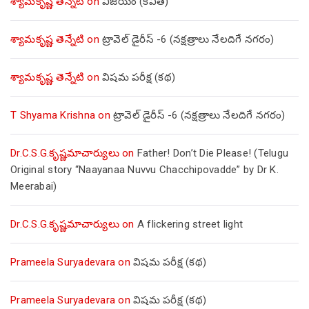
శ్యామకృష్ణ తెన్నేటి
on
విజయం (కవిత)
శ్యామకృష్ణ తెన్నేటి
on
ట్రావెల్ డైరీస్ -6 (నక్షత్రాలు నేలదిగే నగరం)
శ్యామకృష్ణ తెన్నేటి
on
విషమ పరీక్ష (క‌థ‌)
T Shyama Krishna
on
ట్రావెల్ డైరీస్ -6 (నక్షత్రాలు నేలదిగే నగరం)
Dr.C.S.G.కృష్ణమాచార్యులు
on
Father! Don’t Die Please! (Telugu
Original story “Naayanaa Nuvvu Chacchipovadde” by Dr K.
Meerabai)
Dr.C.S.G.కృష్ణమాచార్యులు
on
A flickering street light
Prameela Suryadevara
on
విషమ పరీక్ష (క‌థ‌)
Prameela Suryadevara
on
విషమ పరీక్ష (క‌థ‌)