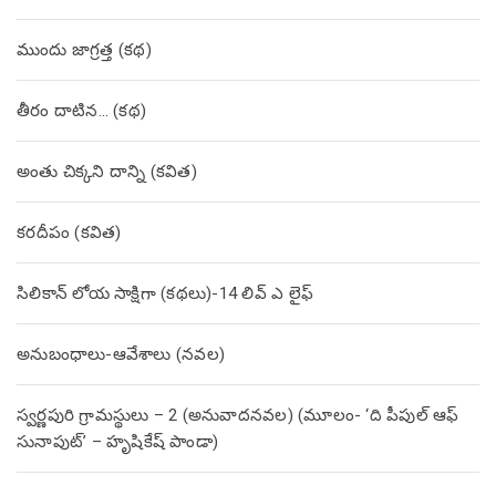
ముందు జాగ్రత్త (క‌థ‌)
తీరం దాటిన… (క‌థ‌)
అంతు చిక్కని దాన్ని (కవిత)
కరదీపం (కవిత)
సిలికాన్ లోయ సాక్షిగా (కథలు)-14 లివ్ ఎ లైఫ్
అనుబంధాలు-ఆవేశాలు (నవల)
స్వర్ణపురి గ్రామస్థులు – 2 (అనువాదనవల) (మూలం- ‘ది పీపుల్ ఆఫ్
సునాపుట్’ – హృషికేష్ పాండా)