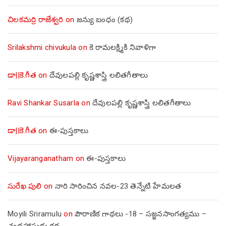
చిలకమర్రి రాజేశ్వరి
on
జన్యు బంధం (కథ)
Srilakshmi chivukula
on
కె.రామలక్ష్మికి నివాళిగా
డా||కె.గీత
on
దేవులపల్లి కృష్ణశాస్త్రి లలితగీతాలు
Ravi Shankar Susarla
on
దేవులపల్లి కృష్ణశాస్త్రి లలితగీతాలు
డా||కె.గీత
on
ఈ-పుస్తకాలు
Vijayaranganatham
on
ఈ-పుస్తకాలు
సురేఖ పులి
on
నారి సారించిన నవల-23 తెన్నేటి హేమలత
Moyili Sriramulu
on
పౌరాణిక గాథలు -18 – సజ్జనసాంగత్యము –
చంద్రహాసుడు కథ.