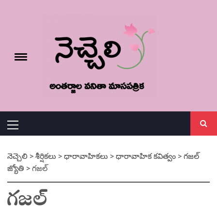
Skip
నెచ్చెలి
to
content
e
Toggle
menu
వనితా మాస పత్రిక
Primary
Menu
నెచ్చెలి
>
శీర్షికలు
>
ధారావాహికలు
>
ధారావాహిక కవిత్వం
>
గజల్
జ్యోతి
>
గజల్
గజల్