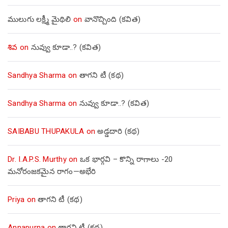
ములుగు లక్ష్మీ మైథిలి
on
వానొచ్చింది (కవిత)
శివ
on
నువ్వు కూడా..? (కవిత)
Sandhya Sharma
on
తాగని టీ (కథ)
Sandhya Sharma
on
నువ్వు కూడా..? (కవిత)
SAIBABU THUPAKULA
on
అడ్డదారి (కథ)
Dr. I.A.P.S. Murthy
on
ఒక భార్గవి – కొన్ని రాగాలు -20
మనోరంజకమైన రాగం—అభేరి
Priya
on
తాగని టీ (కథ)
Annapurna
on
తాగని టీ (కథ)