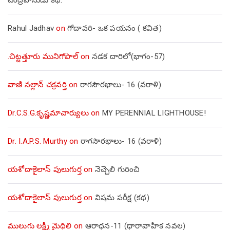
Rahul Jadhav
on
గోదావరి- ఒక పయనం ( కవిత)
.చిట్టత్తూరు మునిగోపాల్
on
నడక దారిలో(భాగం-57)
వాణి నల్లాన్ చక్రవర్తి
on
రాగసౌరభాలు- 16 (వరాళి)
Dr.C.S.G.కృష్ణమాచార్యులు
on
MY PERENNIAL LIGHTHOUSE!
Dr. I.A.P.S. Murthy
on
రాగసౌరభాలు- 16 (వరాళి)
యశోదాకైలాస్ పులుగుర్త
on
నెచ్చెలి గురించి
యశోదాకైలాస్ పులుగుర్త
on
విషమ పరీక్ష (క‌థ‌)
ములుగు లక్ష్మీ మైథిలి
on
ఆరాధన-11 (ధారావాహిక నవల)