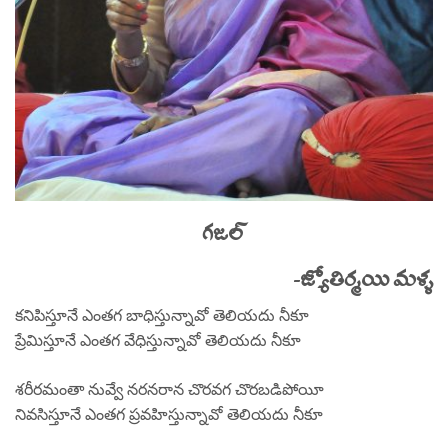
గజల్
-జ్యోతిర్మయి మళ్ళ
కనిపిస్తూనే ఎంతగ బాధిస్తున్నావో తెలియదు నీకూ
ప్రేమిస్తూనే ఎంతగ వేధిస్తున్నావో తెలియదు నీకూ
శరీరమంతా నువ్వే నరనరాన చొరవగ చొరబడిపోయీ
నివసిస్తూనే ఎంతగ ప్రవహిస్తున్నావో తెలియదు నీకూ