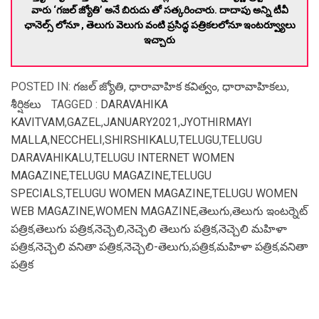
వారు ‘గజల్ జ్యోతి’ అనే బిరుదు తో సత్కరించారు. దాదాపు అన్ని టీవీ
ఛానెల్స్ లోనూ , తెలుగు వెలుగు వంటి ప్రసిద్ధ పత్రికలలోనూ ఇంటర్వ్యూలు
ఇచ్చారు
POSTED IN:
గజల్ జ్యోతి
,
ధారావాహిక కవిత్వం
,
ధారావాహికలు
,
శీర్షికలు
TAGGED :
DARAVAHIKA
KAVITVAM
,
GAZEL
,
JANUARY2021
,
JYOTHIRMAYI
MALLA
,
NECCHELI
,
SHIRSHIKALU
,
TELUGU
,
TELUGU
DARAVAHIKALU
,
TELUGU INTERNET WOMEN
MAGAZINE
,
TELUGU MAGAZINE
,
TELUGU
SPECIALS
,
TELUGU WOMEN MAGAZINE
,
TELUGU WOMEN
WEB MAGAZINE
,
WOMEN MAGAZINE
,
తెలుగు
,
తెలుగు ఇంటర్నెట్
పత్రిక
,
తెలుగు పత్రిక
,
నెచ్చెలి
,
నెచ్చెలి తెలుగు పత్రిక
,
నెచ్చెలి మహిళా
పత్రిక
,
నెచ్చెలి వనితా పత్రిక
,
నెచ్చెలి-తెలుగు
,
పత్రిక
,
మహిళా పత్రిక
,
వనితా
పత్రిక