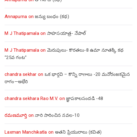
Annapurna
on
జన్యు బంధం (కథ)
M J Thatipamala
on
సాహసయాత్ర- నేపాల్‌
M J Thatipamala
on
మెరుపులు- కొరతలు-8 ఉమా నూతక్కి కథ
“25వ గంట”
chandra sekhar
on
ఒక భార్గవి – కొన్ని రాగాలు -20 మనోరంజకమైన
రాగం—అభేరి
chandra sekhara Rao M.V.
on
జ్ఞాపకాలసందడి -48
రమణమూర్తి
on
నారి సారించిన నవల-10
Laxman Manchikatla
on
అతని ప్రియురాలు (కవిత)