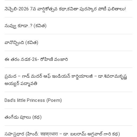
నెచ్చెలి-2026 7వ వార్షికోత్సవ కథా,కవితా పురస్కార పోటీ ఫలితాలు!
నువ్వు కూడా..? (కవిత)
వానొచ్చింది (కవిత)
ఈ తరం నడక-26- రోహిణి వంజారి
ప్రమద – గాడ్ మదర్ ఆఫ్ ఇండియన్ కార్డియాలజీ – డా.శివరామకృష్ణ
అయ్యర్ పద్మావతి
Dad’s little Princess (Poem)
తంగేడు పూలు (క‌థ‌)
సహస్రధార (హిందీ: सहस्रधारा – డా. బలరామ్ అగ్రవాల్ గారి కథ)