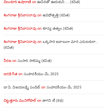
చిలుకూరి ఉషారాణి
on
ఊపిరితో ఊదుకుని…… (కవిత)
శింగరాజు శ్రీనివాసరావు
on
ఉవిధోత్పత్తి (కవిత)
శింగరాజు శ్రీనివాసరావు
on
శూన్య తత్వం (కవిత)
శింగరాజు శ్రీనివాసరావు
on
ఒక్కసారి జవాబుగా మారి ఎదుటకురా….
(కవిత)
నీరజ
on
సంసారి సాలెమ్మ (కవిత)
డా||కె.గీత
on
సంపాదకీయం-మే, 2025
డా.పి. విజయలక్ష్మి పండిట్
on
సంపాదకీయం-మే, 2025
చిట్టత్తూరు మునిగోపాల్
on
తాగని టీ (కథ)