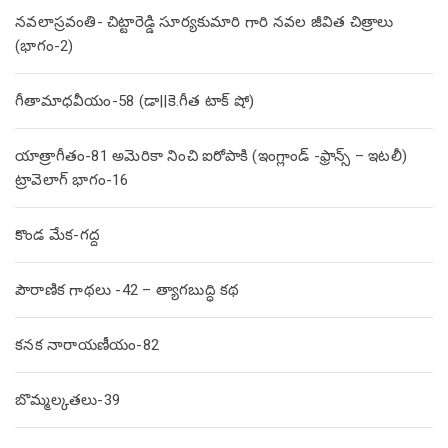
నవలాస్రవంతి- చిట్టారెడ్డి సూర్యకుమారి గారి నవల జీవిత చిత్రాలు
(భాగం-2)
గీతామాధవీయం-58 (డా||కె.గీత టాక్ షో)
యాత్రాగీతం-81 అమెరికా నించి ఐరోపాకి (ఇంగ్లాండ్ -ఫ్రాన్స్ – ఇటలీ)
ట్రావెలాగ్ భాగం-16
కొండ మేక-గద్ద
పౌరాణిక గాథలు -42 – త్యాగబుద్ధి కథ
కనక నారాయణీయం-82
బొమ్మల్కతలు-39