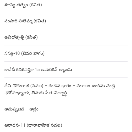
శూన్య తత్వం (కవిత)
సంసారి సాలెమ్మ (కవిత)
ఉవిధోత్పత్తి (కవిత)
సస్య-10 (చివరి భాగం)
కాదేదీ కథకనర్హం-15 అమెరికన్ అల్లుడు
దేవి చౌధురాణి (నవల) – రెండవ భాగం – మూలం-బంకిమ చంద్ర
ఛటోపాధ్యాయ, తెనుగు సేత-విద్యార్థి
అనుసృజన – అద్దం
ఆరాధన-11 (ధారావాహిక నవల)