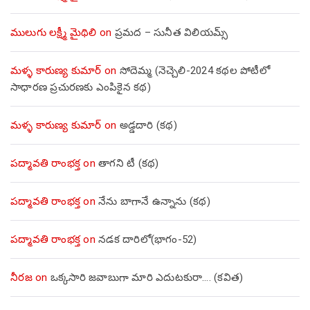
ములుగు లక్ష్మీ మైథిలి
on
ప్రమద – సునీత విలియమ్స్
మళ్ళ కారుణ్య కుమార్
on
సోదెమ్మ (నెచ్చెలి-2024 కథల పోటీలో
సాధారణ ప్రచురణకు ఎంపికైన కథ)
మళ్ళ కారుణ్య కుమార్
on
అడ్డదారి (కథ)
పద్మావతి రాంభక్త
on
తాగని టీ (కథ)
పద్మావతి రాంభక్త
on
నేను బాగానే ఉన్నాను (క‌థ‌)
పద్మావతి రాంభక్త
on
నడక దారిలో(భాగం-52)
నీరజ
on
ఒక్కసారి జవాబుగా మారి ఎదుటకురా…. (కవిత)