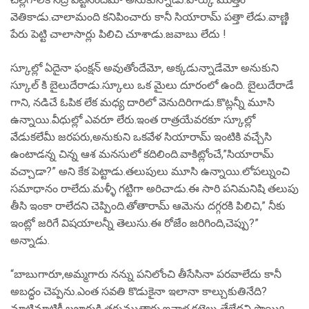
వెతికాడు.చాలామంది కనిపించారు కానీ సియారామ్ పత్తా లేడు.వాణ్ణి
పేరు పెట్టి చాలాసార్లు పిలిచి చూశాడు.జవాబు లేదు !
స్కూల్లో ఏదైనా ఫంక్షన్ అవుతోందేమో, అక్కడున్నాడేమో అనుకుని
స్కూల్ కి బైలుదేరాడు.స్కూలు ఒక మైలు దూరంలో ఉంది. బైలుదేరాడే
గాని, నడిచే ఓపిక లేక మధ్య దారిలో వెనుదిరిగాడు.కొట్లన్నీ మూసి
ఉన్నాయి.వీధుల్లో ఎవరూ లేరు.ఇంత రాత్రయేవరకూ స్కూల్లో
వేడుకలేమీ జరపరు,అనుకుని ఒకవేళ సియారామ్ ఇంటికి వచ్చేసి
ఉంటాడన్న చిన్న ఆశ మనసులో కదిలింది.వాకిట్లోంచే,”సియారామ్
వచ్చాడా?” అని కేక పెట్టాడు.తలుపులు మూసి ఉన్నాయి.లోపల్నుంచి
సమాధానం రాలేదు.మళ్ళీ గట్టిగా అరిచాడు.ఈ సారి పనిమనిషి తలుపు
తీసి ఇంకా రాలేదని చెప్పింది.తోతారామ్ ఆమెను దగ్గరకి పిలిచి,” నీకు
ఇంట్లో జరిగే విషయాలన్నీ తెలుసు.ఈ రోజేం జరిగింది,చెప్పు?”
అన్నాడు.
“బాబుగారూ,అమ్మగారు నన్ను పనిలోంచి తీసేసినా పరవాలేదు కానీ
అబద్ధం చెప్పను.ఎంత సవతి కొడుకైనా ఇలానా కాల్చుకుతినేది?
మాటిమాటికీ బజారుకి తరుముతారు.ఇవాళ కట్టెలు తేలేదని పొయ్యి