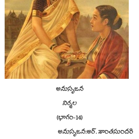
అనుసృజన
నిర్మల
(భాగం-14)
అనుసృజన:ఆర్. శాంతసుందరి