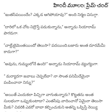
హిందీ మూలం: ప్రేమ్ చంద్
“ఇంతసేపయిందేం? ఎక్కడ ఆగిపోయావు?” అంది నిర్మల విసుగ్గా.
“దారిలో ఒక చోట నిద్రొస్తే పడుకున్నాను,” అన్నాడు సియారామ్
పొగరుగా.
“చాల్లే,టైమెంతయిందో తెలుసా? పదయింది.బజారు అంత దూరమేమీ
కాదుగా?”
“అవును, గుమ్మంలోనే ఉంది!” అన్నాడు సియారామ్ వ్యంగ్యంగా.
” మర్యాదగా జవాబు చెప్పలేవా? నా సొంత పనిమీదేమైనా
పంపించానా నిన్ను?”
“అయితే ఎందుకలా పిచ్చిగా వాగుతున్నారు? కొట్టతను అంత
సులభంగా ఒప్పుకుంటాడా? ఎంతసేపు వాదించానో ఏమైనా తెలుసా
మీకు? చివరికి ఎవరో బాబా కల్పించుకుని అతన్ని ఒప్పిస్తే నెయ్యి