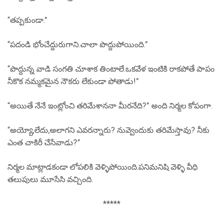
“తప్పకుండా.”
“పదండి భోంచేద్దురుగాని.చాలా పొద్దుపోయింది.”
“పొద్దున్న వాడి సంగతి చూశాక తింటాలే.ఒకవేళ ఇంటికి రాకపోతే పాపం
నీకొక నమ్మకమైన నౌకరు లేకుండా పోతాడు!”
“అయితే నేనే ఇంట్లోంచి తరిమేశాననా మీరనేది?” అంది నిర్మల కోపంగా.
“అయ్యో,లేదు,అలాగని ఎవరన్నారు? నువ్వెందుకు తరిమేస్తావు? నీకు
ఎంత చాకిరీ చేసేవాడు?”
నిర్మల మాట్లాడకండా లోపలికి వెళ్ళిపోయింది.పనిమనిషి వెళ్ళి వీధి
తలుపులు మూసేసి వచ్చింది.
*****