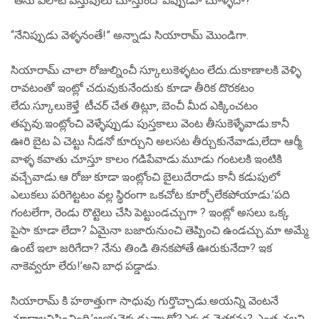
“తను ఎలాటి వస్తువులు చూస్తుందో ఎప్పుడూ చూళ్ళేదా?”
“నేనిప్పుడు వెళ్ళనంతే!” అన్నాడు సియారామ్ మొండిగా.
సియారామ్ చాలా రోజుల్నించీ స్కూలుకెళ్ళటం లేదు.దుకాణాలకి వెళ్ళి
రావటంతో ఇంట్లో చదువుకునేందుకు కూడా తీరిక దొరకటం
లేదు.స్కూలుకెళ్తే టీచర్ చేత తిట్లూ, బెంచీ మీద ఎక్కించటం
తప్పవు.ఇంట్లోంచి వెళ్ళేప్పుడు పుస్తకాలు వెంట తీసుకెళ్ళేవాడు.కానీ
ఊరి బైట ఏ చెట్టు నీడనో కూర్చుని అలసట తీర్చుకునేవాడు,లేదా ఆర్మీ
వాళ్ళ కవాతు చూస్తూ కాలం గడిపేవాడు.మూడు గంటలకి ఇంటికి
వచ్చేవాడు.ఆ రోజు కూడా ఇంట్లోంచి బైలుదేరాడు కానీ కడుపులో
ఎలుకలు పరిగెట్టటం వల్ల స్థిరంగా ఒకచోట కూర్చోలేకపోయాడు.’పది
గంటలేగా, రెండు రొట్టెలు చేసి పెట్టుండచ్చుగా ? ఇంట్లో అసలు ఒక్క
పైసా కూడా లేదా? ఏమైనా బజారునుంచి తెప్పించి ఉండచ్చు.మా అమ్మే
ఉంటే ఇలా జరిగేదా? నేను తిండి తినకపోతే ఊరుకునేదా? ఇక
నాకెవ్వరూ లేరు!’అని బాధ పడ్డాడు.
సియారామ్ కి హఠాత్తుగా సాధువు గుర్తొచ్చాడు.అయన్ని వెంటనే
చూడాలనిపించింది.’ఆయనెక్కడున్నాడో?ఎక్కడ వెతకను? ఎంత చల్లని