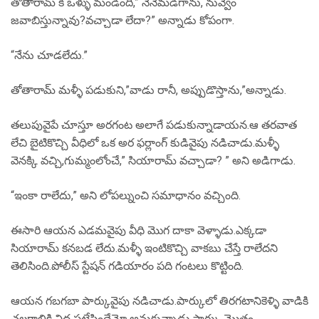
తోతారామ్ కి ఒళ్ళు మండింది,” నేనేమడిగాను, నువ్వేం
జవాబిస్తున్నావు?వచ్చాడా లేదా?” అన్నాడు కోపంగా.
“నేను చూడలేదు.”
తోతారామ్ మళ్ళీ పడుకుని,”వాడు రానీ, అప్పుడొస్తాను,”అన్నాడు.
తలుపువైపే చూస్తూ అరగంట అలాగే పడుకున్నాడాయన.ఆ తరవాత
లేచి బైటికొచ్చి వీధిలో ఒక అర ఫర్లాంగ్ కుడివైపు నడిచాడు.మళ్ళీ
వెనక్కి వచ్చి,గుమ్మంలోంచే,” సియారామ్ వచ్చాడా? ” అని అడిగాడు.
“ఇంకా రాలేదు,” అని లోపల్నుంచి సమాధానం వచ్చింది.
ఈసారి ఆయన ఎడమవైపు వీధి మొగ దాకా వెళ్ళాడు.ఎక్కడా
సియారామ్ కనబడ లేదు.మళ్ళీ ఇంటికొచ్చి వాకబు చేస్తే రాలేదని
తెలిసింది.పోలీస్ స్టేషన్ గడియారం పది గంటలు కొట్టింది.
ఆయన గబగబా పార్కువైపు నడిచాడు.పార్కులో తిరగటానికెళ్ళి వాడికి
చల్లగాలికి నిద్ర పట్టేసిందేమో అనుకున్నాడు.పార్కు మొత్తం