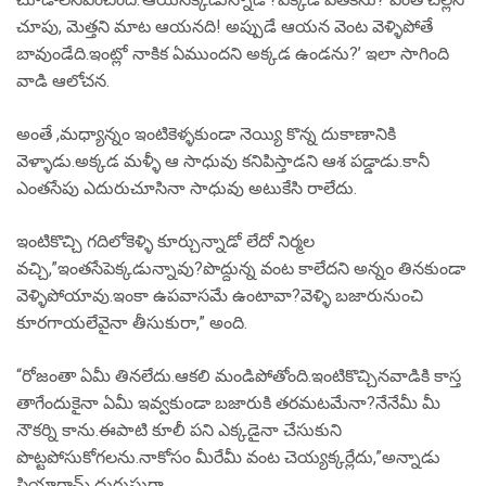
చూపు, మెత్తని మాట ఆయనది! అప్పుడే ఆయన వెంట వెళ్ళిపోతే
బావుండేది.ఇంట్లో నాకిక ఏముందని అక్కడ ఉండను?’ ఇలా సాగింది
వాడి ఆలోచన.
అంతే ,మధ్యాన్నం ఇంటికెళ్ళకుండా నెయ్యి కొన్న దుకాణానికి
వెళ్ళాడు.అక్కడ మళ్ళీ ఆ సాధువు కనిపిస్తాడని ఆశ పడ్డాడు.కానీ
ఎంతసేపు ఎదురుచూసినా సాధువు అటుకేసి రాలేదు.
ఇంటికొచ్చి గదిలోకెళ్ళి కూర్చున్నాడో లేదో నిర్మల
వచ్చి,”ఇంతసేపెక్కడున్నావు?పొద్దున్న వంట కాలేదని అన్నం తినకుండా
వెళ్ళిపోయావు.ఇంకా ఉపవాసమే ఉంటావా?వెళ్ళి బజారునుంచి
కూరగాయలేవైనా తీసుకురా,” అంది.
“రోజంతా ఏమీ తినలేదు.ఆకలి మండిపోతోంది.ఇంటికొచ్చినవాడికి కాస్త
తాగేందుకైనా ఏమీ ఇవ్వకుండా బజారుకి తరమటమేనా?నేనేమీ మీ
నౌకర్ని కాను.ఈపాటి కూలీ పని ఎక్కడైనా చేసుకుని
పొట్టపోసుకోగలను.నాకోసం మీరేమీ వంట చెయ్యక్కర్లేదు,”అన్నాడు
సియారామ్ దురుసుగా.