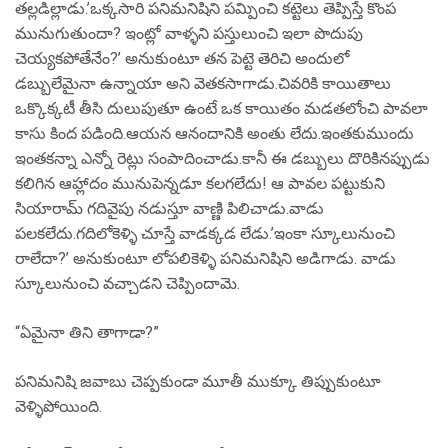
తల్లడిల్లాడు.’ఒక్కసారి పనిమనిషిని పమ్పించి కట్టెలు తెప్పిస్తే కొంప
మునుగుతుందా? ఇంట్లో వాళ్ళని పస్తులుంచి ఇలా పొదుపు
చెయ్యకపోతేనేం?’ అనుకుంటూ తన పెట్టె తెరిచి అందులో
డబ్బులేమైనా ఉన్నాయా అని వెతకసాగాడు.చివరికి కాయితాలు
ఒక్కొక్కటీ తీసి దులుపుతూ ఉంటే ఒక కాయితం మడతలోంచి పావలా
కాసు కింద పడింది.ఆయన ఆనందానికి అంతు లేదు.ఇంతకుముందు
ఇంతకన్నా ఎన్నో రెట్లు సంపాదించాడు.కానీ ఈ డబ్బులు దొరికినప్పుడు
కలిగిన ఆహ్లాదం మునుపెన్నడూ కలగలేదు! ఆ పావల పట్టుకుని
సియారామ్ గదివైపు నడుస్తూ వాణ్ణి పిలిచాడు.వాడు
పలకలేదు.గదిలోకెళ్ళి చూస్తే వాడక్కడ లేడు.’ఇంకా స్కూలునుంచి
రాలేదా?’ అనుకుంటూ లోపలికెళ్ళి పనిమనిషిని అడిగాడు. వాడు
స్కూలునుంచి వచ్చాడని చెప్పిందామె.
“ఏమైనా తిని తాగాడా?”
పనిమనిషి జవాబు చెప్పకుండా మూతీ ముక్కూ తిప్పుకుంటూ
వెళ్ళిపోయింది.