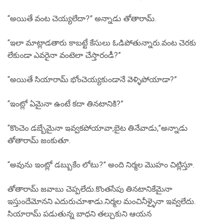
“అయితే వంట చెయ్యలేదా?” అన్నాడు తోతారామ్.
“ఇలా మాట్లాడతారు కాబట్టే కేసులు ఓడిపోతున్నారు.వంట చెరకు
లేకుండా ఎవరైనా వంటెలా చేస్తారండీ?”
“అయితే సియారామ్ భోంచెయ్యకుండానే వెళ్ళిపోయాడా?”
“ఇంట్లో ఏమైనా ఉంటే కదా తినటానికి?”
“కొంచెం డబ్బేమైనా ఇవ్వకపోయావా,బైట తినేవాడు,”అన్నాడు
తోతారామ్ జంకుతూ.
“అవును ఇంట్లో డబ్బుకేం లోటు?” అంది నిర్మల మొహం చిట్లిస్తూ.
తోతారామ్ జవాబు చెప్పలేదు.కొంతసేపు తినటానికేమైనా
ఇస్తుందేమోనని ఎదురుచూశాడు.నిర్మల మంచినీళ్ళైనా ఇవ్వలేదు.
సియారామ్ పడుతున్న బాధని తల్చుకుని ఆయన