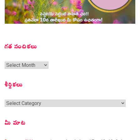
గత సంచికలు
గత
సంచికలు
శీర్షికలు
శీర్షికలు
మీ మాట