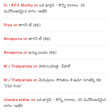
Dr. I.A.P.S. Murthy
on
ఒక భార్గవి – కొన్ని రాగాలు -20
మనోరంజకమైన రాగం—అభేరి
Priya
on
తాగని టీ (కథ)
Annapurna
on
తాగని టీ (కథ)
Annapurna
on
జన్యు బంధం (కథ)
M J Thatipamala
on
సాహసయాత్ర- నేపాల్‌
M J Thatipamala
on
మెరుపులు- కొరతలు-8 ఉమా నూతక్కి కథ
“25వ గంట”
chandra sekhar
on
ఒక భార్గవి – కొన్ని రాగాలు -20 మనోరంజకమైన
రాగం—అభేరి