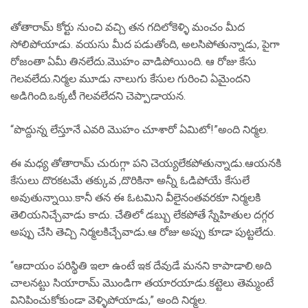
తోతారామ్ కోర్టు నుంచి వచ్చి తన గదిలోకెళ్ళి మంచం మీద
సోలిపోయాడు. వయసు మీద పడుతోంది, అలసిపోతున్నాడు, పైగా
రోజంతా ఏమీ తినలేదు.మొహం వాడిపోయింది. ఆ రోజు కేసు
గెలవలేదు.నిర్మల మూడు నాలుగు కేసుల గురించి ఏమైందని
అడిగింది.ఒక్కటీ గెలవలేదని చెప్పాడాయన.
“పొద్దున్న లేస్తూనే ఎవరి మొహం చూశారో ఏమిటో!”అంది నిర్మల.
ఈ మధ్య తోతారామ్ చురుగ్గా పని చెయ్యలేకపోతున్నాడు.ఆయనకి
కేసులు దొరకటమే తక్కువ ,దొరికినా అన్నీ ఓడిపోయే కేసులే
అవుతున్నాయి.కానీ తన ఈ ఓటమిని వీలైనంతవరకూ నిర్మలకి
తెలియనిచ్చేవాడు కాదు. చేతిలో డబ్బు లేకపోతే స్నేహితుల దగ్గర
అప్పు చేసి తెచ్చి నిర్మలకిచ్చేవాడు.ఆ రోజు అప్పు కూడా పుట్టలేదు.
“ఆదాయం పరిస్థితి ఇలా ఉంటే ఇక దేవుడే మనని కాపాడాలి.అది
చాలనట్టు సియారామ్ మొండిగా తయారయాడు.కట్టెలు తెమ్మంటే
వినిపించుకోకుండా వెళ్ళిపోయాడు,” అంది నిర్మల.