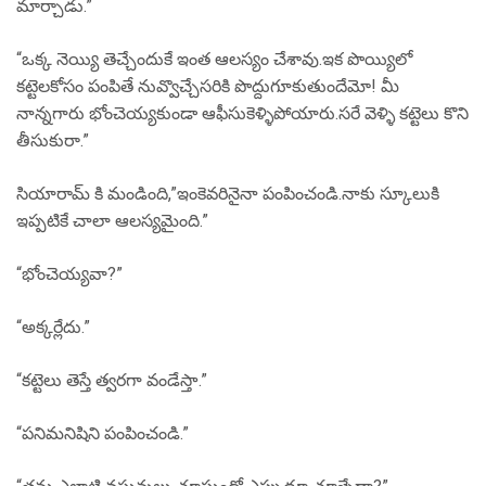
మార్చాడు.”
“ఒక్క నెయ్యి తెచ్చేందుకే ఇంత ఆలస్యం చేశావు.ఇక పొయ్యిలో
కట్టెలకోసం పంపితే నువ్వొచ్చేసరికి పొద్దుగూకుతుందేమో! మీ
నాన్నగారు భోంచెయ్యకుండా ఆఫీసుకెళ్ళిపోయారు.సరే వెళ్ళి కట్టెలు కొని
తీసుకురా.”
సియారామ్ కి మండింది,”ఇంకెవరినైనా పంపించండి.నాకు స్కూలుకి
ఇప్పటికే చాలా ఆలస్యమైంది.”
“భోంచెయ్యవా?”
“అక్కర్లేదు.”
“కట్టెలు తెస్తే త్వరగా వండేస్తా.”
“పనిమనిషిని పంపించండి.”