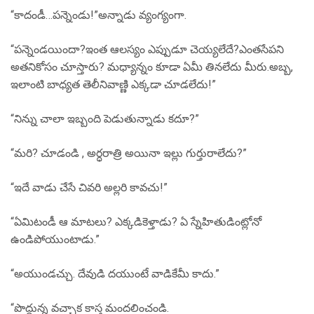
“కాదండీ…పన్నెండు!”అన్నాడు వ్యంగ్యంగా.
“పన్నెండయిందా?ఇంత ఆలస్యం ఎప్పుడూ చెయ్యలేదే?ఎంతసేపని
అతనికోసం చూస్తారు? మధ్యాన్నం కూడా ఏమీ తినలేదు మీరు.అబ్బ,
ఇలాంటి బాధ్యత తెలీనివాణ్ణి ఎక్కడా చూడలేదు!”
“నిన్ను చాలా ఇబ్బంది పెడుతున్నాడు కదూ?”
“మరి? చూడండి , అర్ధరాత్రి అయినా ఇల్లు గుర్తురాలేదు?”
“ఇదే వాడు చేసే చివరి అల్లరి కావచు!”
“ఏమిటండీ ఆ మాటలు? ఎక్కడికెళ్తాడు? ఏ స్నేహితుడింట్లోనో
ఉండిపోయుంటాడు.”
“అయుండచ్చు. దేవుడి దయుంటే వాడికేమీ కాదు.”
“పొద్దున్న వచ్చాక కాస్త మందలించండి.