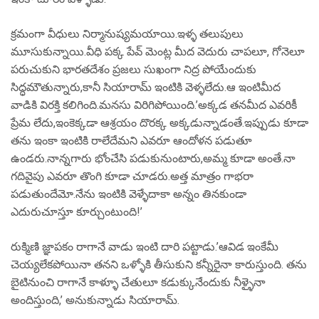
క్రమంగా వీధులు నిర్మానుష్యమయాయి.ఇళ్ళ తలుపులు
మూసుకున్నాయి.వీధి పక్క పేవ్ మెంట్ల మీద వెదురు చాపలూ, గోనెలూ
పరుచుకుని భారతదేశం ప్రజలు సుఖంగా నిద్ర పోయేందుకు
సిద్ధమౌతున్నారు,కానీ సియారామ్ ఇంటికి వెళ్ళలేదు.ఆ ఇంటిమీద
వాడికి విరక్తి కలిగింది.మనసు విరిగిపోయింది.’అక్కడ తనమీద ఎవరికీ
ప్రేమ లేదు,ఇంకెక్కడా ఆశ్రయం దొరక్క అక్కడున్నాడంతే.ఇప్పుడు కూడా
తను ఇంకా ఇంటికి రాలేదేమని ఎవరూ ఆందోళన పడుతూ
ఉండరు.నాన్నగారు భోంచేసి పడుకునుంటారు,అమ్మ కూడా అంతే.నా
గదివైపు ఎవరూ తొంగి కూడా చూడరు.అత్త మాత్రం గాభరా
పడుతుందేమో.నేను ఇంటికి వెళ్ళేదాకా అన్నం తినకుండా
ఎదురుచూస్తూ కూర్చుంటుంది!’
రుక్మిణి జ్ఞాపకం రాగానే వాడు ఇంటి దారి పట్టాడు.’ఆవిడ ఇంకేమీ
చెయ్యలేకపోయినా తనని ఒళ్ళోకి తీసుకుని కన్నీరైనా కారుస్తుంది. తను
బైటినుంచి రాగానే కాళ్ళూ చేతులూ కడుక్కునేందుకు నీళ్ళైనా
అందిస్తుంది,’ అనుకున్నాడు సియారామ్.