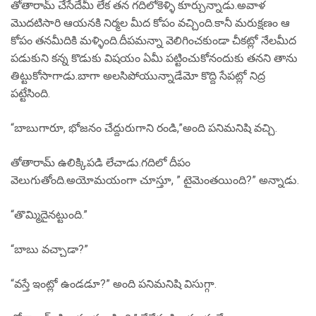
తోతారామ్ చేసేదేమీ లేక తన గదిలోకెళ్ళి కూర్చున్నాడు.అవాళ
మొదటిసారి ఆయనకి నిర్మల మీద కోపం వచ్చింది.కానీ మరుక్షణం ఆ
కోపం తనమీదికి మళ్ళింది.దీపమన్నా వెలిగించకుండా చీకట్లో నేలమీద
పడుకుని కన్న కొడుకు విషయం ఏమీ పట్టించుకోనందుకు తనని తాను
తిట్టుకోసాగాడు.బాగా అలసిపోయున్నాడేమో కొద్ది సేపట్లో నిద్ర
పట్టేసింది.
“బాబుగారూ, భోజనం చేద్దురుగాని రండి,”అంది పనిమనిషి వచ్చి.
తోతారామ్ ఉలిక్కిపడి లేచాడు.గదిలో దీపం
వెలుగుతోంది.అయోమయంగా చూస్తూ, ” టైమెంతయింది?” అన్నాడు.
“తొమ్మిదైనట్టుంది.”
“బాబు వచ్చాడా?”
“వస్తే ఇంట్లో ఉండడూ?” అంది పనిమనిషి విసుగ్గా.