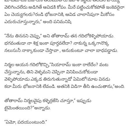
వెలిగించలేదు.అడిగితే ఆవిడకి కోపం. మీరే పట్టించుకోకపోతే ఇంకెవరైనా
ఏం చెయ్యగలరు?రండి భోజనానికి, ఆవిడ చాలాసేపుగా మీకోసం
ఎదురుచూస్తున్నారు,” అంది పనిమనిషి.
“నేను తిననని చెప్పు,” అని తోతారామ్ తన గదిలోకెళ్ళిపోయాడు.
భగవంతుడా నా శిక్ష ఇంకా పూర్తవలేదా? నాకున్న ఒక్కగానొక్క
నలుసునీ నాక్కాకుండా చేస్తావా , అనుకుంటూ చాలా బాధపడ్డాడు.
నిర్మల ఆయన గదిలోకొచ్చి,”సియారామ్ ఇంకా రాలేదేం? వంట
చేస్తున్నాను, తిని వెళ్ళమని చెప్పినా వినిపించుకోకుండా
వెళ్ళిపోయాడు.ఎక్కడ తిరుగుతున్నాడో ఏమిటో!మాట వినడు
కదా.మీరు భోజనానికి లేవండి. అతనికి విడిగా తీసి ఉంచుతాను,”అంది.
తోతారామ్ నిర్మలవైపు కళ్ళెర్రజేసి చూస్తూ,” ఇప్పుడు
టైమెంతయింది?”అన్నాడు.
“ఏమో, పదయుంటుంది.”