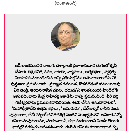
(ఇంకాఉంది)
ఆర్.శాంతసుందరి నాలుగు దశాబ్దాలకి పైగా అనువాద రంగంలో కృషి
చేసారు. కథ,కవిత,నవల,నాటకం, వ్యాసాలు , ఆత్మకథలు , వ్యక్తిత్వ
వికాసానికి సంబంధించిన అన్ని ప్రక్రియల్లోనూ అనువాదాలు చేసి 76
పుస్తకాలు ప్రచురించారు . ప్రఖ్యాత రచయిత ,కొడవటిగంటి కుటుంబరావు
వీరి తండ్రి. ఆయన రాసిన నవల,’ చదువు’ని శాంతసుందరి హిందీలోకి
అనువదించారు.కేంద్ర సాహిత్య అకాడెమీ దాన్ని ప్రచురించింది. వీరి భర్త
గణేశ్వరరావు ప్రముఖ కథారచయిత. ఈమె చేసిన అనువాదాలలో,
‘మహాశ్వేతాదేవి ఉత్తమ కథలు’, ‘ అసురుడు’ , డేల్ కార్నెగీ రాసిన రెండు
పుస్తకాలూ , బేబీ హాల్దార్ జీవితచరిత్ర వంటివి ముఖ్యమైనవి. ఇవికాక ఎన్నో
కవితా సంపుటాలనూ, సంకలనాలనీ, కథా సంకలనాలనీ హిందీ-తెలుగు
భాషల్లో పరస్పరం అనువదించారు. ఈమెకి తమిళం కూడా బాగా వచ్చు.