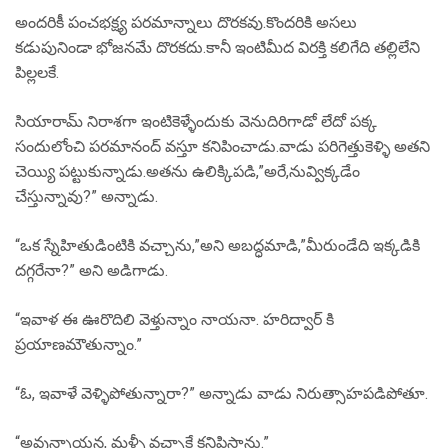
అందరికీ పంచభక్ష్య పరమాన్నాలు దొరకవు.కొందరికి అసలు
కడుపునిండా భోజనమే దొరకదు.కానీ ఇంటిమీద విరక్తి కలిగేది తల్లిలేని
పిల్లలకే.
సియారామ్ నిరాశగా ఇంటికెళ్ళేందుకు వెనుదిరిగాడో లేదో పక్క
సందులోంచి పరమానంద్ వస్తూ కనిపించాడు.వాడు పరిగెత్తుకెళ్ళి అతని
చెయ్యి పట్టుకున్నాడు.అతను ఉలిక్కిపడి,”అరే,నువ్విక్కడేం
చేస్తున్నావు?” అన్నాడు.
“ఒక స్నేహితుడింటికి వచ్చాను,”అని అబద్ధమాడి,”మీరుండేది ఇక్కడికి
దగ్గరేనా?” అని అడిగాడు.
“ఇవాళ ఈ ఊరొదిలి వెళ్తున్నాం నాయనా. హరిద్వార్ కి
ప్రయాణమౌతున్నాం.”
“ఓ, ఇవాళే వెళ్ళిపోతున్నారా?” అన్నాడు వాడు నిరుత్సాహపడిపోతూ.
“అవున్నాయన, మళ్ళీ వచ్చాకే కనిపిస్తాను.”