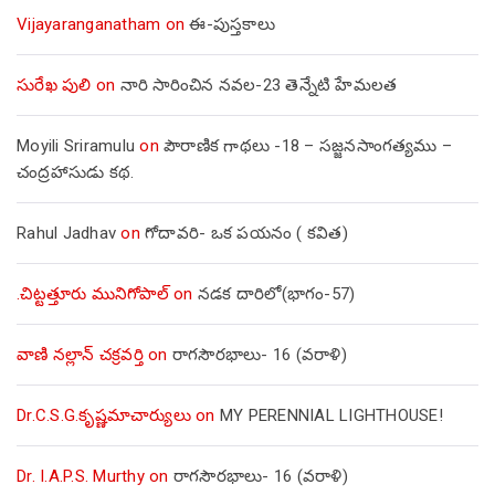
Vijayaranganatham
on
ఈ-పుస్తకాలు
సురేఖ పులి
on
నారి సారించిన నవల-23 తెన్నేటి హేమలత
Moyili Sriramulu
on
పౌరాణిక గాథలు -18 – సజ్జనసాంగత్యము –
చంద్రహాసుడు కథ.
Rahul Jadhav
on
గోదావరి- ఒక పయనం ( కవిత)
.చిట్టత్తూరు మునిగోపాల్
on
నడక దారిలో(భాగం-57)
వాణి నల్లాన్ చక్రవర్తి
on
రాగసౌరభాలు- 16 (వరాళి)
Dr.C.S.G.కృష్ణమాచార్యులు
on
MY PERENNIAL LIGHTHOUSE!
Dr. I.A.P.S. Murthy
on
రాగసౌరభాలు- 16 (వరాళి)