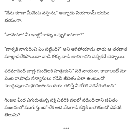
“నేను కూడా మీవెంట వస్తాను,” అన్నాడు సియారామ్ భయం
భయంగా.
“నావెంటా? మీ ఇంట్లోవాళ్ళు ఒప్పుకుంటారా?”
“వాళ్ళకి నాగురించి ఏం పట్టింది?” అని ఆగిపోయాడు వాడు.ఆ తరవాత
మాట్లాడలేకపోయినా వాడి కళ్ళు వాడి జాలిగాథని చెప్పకనే చెప్పాయి.
పరమానంద్ వాణ్ణి గుండెలకి హత్తుకుని,” సరే నాయనా, కావాలంటే మా
వెంట రా.సాధు సన్యాసులు గడిపే జీవితం ఎలా ఉంటుందో
చూద్దువుగాని.భగవంతుడు దయ తలిస్తే నీ కోరిక నెరవేరుతుంది.”
గింజల మీద ఎగురుతున్న పక్షి చివరికి వలలో పడింది.దాని జీవితం
పంజరంలో ముగుస్తుందో లేక అది వేటగాడి కత్తికి బలౌతుందో ఎవరికి
తెలుసు?
***