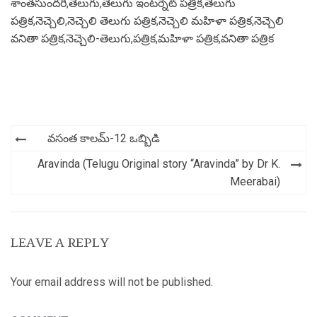
శాంతసుందరి
,
తెలుగు
,
తెలుగు ఇంటర్నెట్ పత్రిక
,
తెలుగు
పత్రిక
,
నెచ్చెలి
,
నెచ్చెలి తెలుగు పత్రిక
,
నెచ్చెలి మహిళా పత్రిక
,
నెచ్చెలి
వనితా పత్రిక
,
నెచ్చెలి-తెలుగు
,
పత్రిక
,
మహిళా పత్రిక
,
వనితా పత్రిక
Post
వసంత కాలమ్-12 ఒబ్బిడి
navigation
Aravinda (Telugu Original story “Aravinda” by Dr K.
Meerabai)
LEAVE A REPLY
Your email address will not be published.