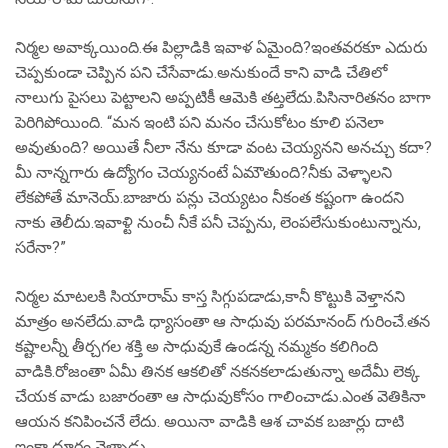
నిర్మల అవాక్కయింది.ఈ పిల్లాడికి ఇవాళ ఏమైంది?ఇంతవరకూ ఎదురు
చెప్పకుండా చెప్పిన పని చేసేవాడు.అనుకుందే కాని వాడి చేతిలో
నాలుగు పైసలు పెట్టాలని అప్పటికీ ఆమెకి తట్తలేదు.పిసినారితనం బాగా
పెరిగిపోయింది. “మన ఇంటి పని మనం చేసుకోటం కూలి పనెలా
అవుతుంది? అయితే నీలా నేను కూడా వంట చెయ్యనని అనచ్చు కదా?
మీ నాన్నగారు ఉద్యోగం చెయ్యనంటే ఏమౌతుంది?నీకు వెళ్ళాలని
లేకపోతే మానెయ్.బాజారు పన్లు చెయ్యటం నీకంత కష్టంగా ఉందని
నాకు తెలీదు.ఇవాళ్టి నుంచీ నీకే పనీ చెప్పను, లెంపలేసుకుంటున్నాను,
సరేనా?”
నిర్మల మాటలకి సియారామ్ కాస్త సిగ్గుపడాడు,కానీ కొట్టుకి వెళ్తానని
మాత్రం అనలేదు.వాడి ధ్యాసంతా ఆ సాధువు పరమానంద్ గురించే.తన
కష్టాలన్నీ తీర్చగల శక్తి అ సాధువుకే ఉండన్న నమ్మకం కలిగింది
వాడికి.రోజంతా ఏమీ తినక ఆకలితో నకనకలాడుతున్నా అదేమీ లెక్క
చేయక వాడు బజారంతా ఆ సాధువుకోసం గాలించాడు.ఎంత వెతికినా
ఆయన కనిపించనే లేదు. అయినా వాడికి ఆశ చావక బజార్లు దాటి
ఇంకా దూరం వెళ్ళాడు.