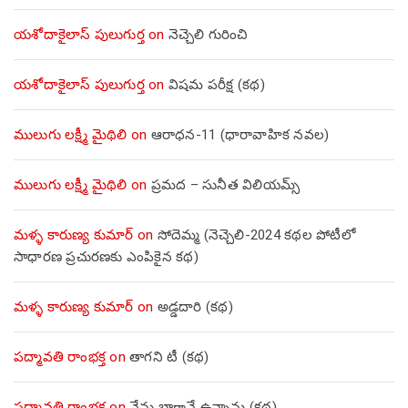
యశోదాకైలాస్ పులుగుర్త
on
నెచ్చెలి గురించి
యశోదాకైలాస్ పులుగుర్త
on
విషమ పరీక్ష (క‌థ‌)
ములుగు లక్ష్మీ మైథిలి
on
ఆరాధన-11 (ధారావాహిక నవల)
ములుగు లక్ష్మీ మైథిలి
on
ప్రమద – సునీత విలియమ్స్
మళ్ళ కారుణ్య కుమార్
on
సోదెమ్మ (నెచ్చెలి-2024 కథల పోటీలో
సాధారణ ప్రచురణకు ఎంపికైన కథ)
మళ్ళ కారుణ్య కుమార్
on
అడ్డదారి (కథ)
పద్మావతి రాంభక్త
on
తాగని టీ (కథ)
పద్మావతి రాంభక్త
on
నేను బాగానే ఉన్నాను (క‌థ‌)