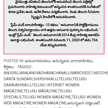
వైరముత్తు కవితలని తెలుగులోకి అనువదించి తెలుగు పత్రికల్లో
ప్రచురించారు.సాహిత్య కుటుంబంలో జన్మించిన శాంతసుందరికి సంగీతంలో
కూడా ప్రవేశం ఉంది. అనేక దేశాలు పర్యటించారు. రెండు తెలుగు సినిమాల
స్క్రిప్టుని హిందీలోకి అనువదించారు.
‘ప్రేమ్ చంద్ బాలసాహిత్యం -13 కథలు ‘ అనువాదానికి పొట్టిశ్రీరాములు
తెలుగు విశ్వవిద్యాలయం వారి ఉత్తమ అనువాద పురస్కారం లభించింది. ‘
ఇంట్లో ప్రేమ్ చంద్ ‘ తెలుగు అనువాదానికి 2014 కేంద్ర సాహిత్య అకాడెమీ
అవార్డు లభించింది.
శాంతసుందరి
నవంబరు 11, 2020 లో తమ 73వ
యేట కన్నుమూసారు.
POSTED IN:
అనువాదరచనలు
,
అనుసృజన
,
ధారావాహికలు
,
శీర్షికలు
TAGGED :
ANUSRUJANA
,
ANUVADHARACHANALU
,
MARCH2021
,
NECCHE
SANTA SUNDARI
,
SHIRSHIKALU
,
TELUGU
,
TELUGU
DARAVAHIKALU
,
TELUGU INTERNET WOMEN
MAGAZINE
,
TELUGU MAGAZINE
,
TELUGU
SPECIALS
,
TELUGU WOMEN MAGAZINE
,
TELUGU WOMEN
WEB MAGAZINE
,
WOMEN MAGAZINE
,
అనుసృజన-నిర్మల
,
ఆర్.