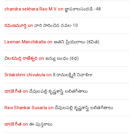
chandra sekhara Rao M.V.
on
జ్ఞాపకాలసందడి -48
రమణమూర్తి
on
నారి సారించిన నవల-10
Laxman Manchikatla
on
అతని ప్రియురాలు (కవిత)
చిలకమర్రి రాజేశ్వరి
on
జన్యు బంధం (కథ)
Srilakshmi chivukula
on
కె.రామలక్ష్మికి నివాళిగా
డా||కె.గీత
on
దేవులపల్లి కృష్ణశాస్త్రి లలితగీతాలు
Ravi Shankar Susarla
on
దేవులపల్లి కృష్ణశాస్త్రి లలితగీతాలు
డా||కె.గీత
on
ఈ-పుస్తకాలు