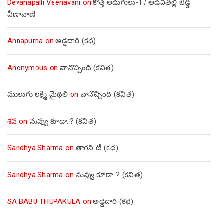
Devanapalli Veenavani
on
కొత్త అడుగులు-17 అడవితల్లి బిడ్డ
వీణావాణి
Annapurna
on
అడ్డదారి (కథ)
Anonymous
on
వానొచ్చింది (కవిత)
ములుగు లక్ష్మీ మైథిలి
on
వానొచ్చింది (కవిత)
శివ
on
నువ్వు కూడా..? (కవిత)
Sandhya Sharma
on
తాగని టీ (కథ)
Sandhya Sharma
on
నువ్వు కూడా..? (కవిత)
SAIBABU THUPAKULA
on
అడ్డదారి (కథ)