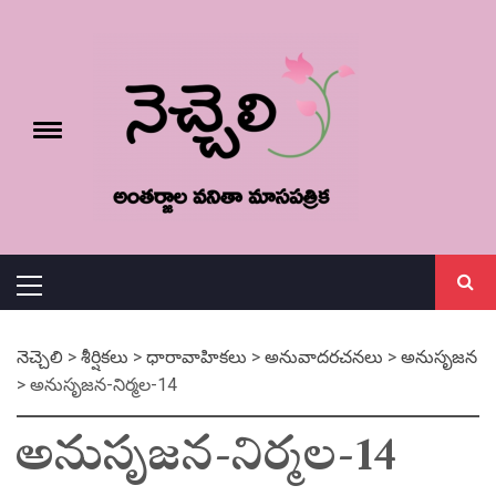
Skip
నెచ్చెలి
to
content
e
Toggle
menu
వనితా మాస పత్రిక
Primary
Menu
నెచ్చెలి
>
శీర్షికలు
>
ధారావాహికలు
>
అనువాదరచనలు
>
అనుసృజన
>
అనుసృజన-నిర్మల-14
అనుసృజన-నిర్మల-14