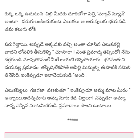
కుక్క ఒక్క ఉదుటున పిల్లి మీదకు దూకబోగా పిల్లి, ‘మ్యావ్ మ్యావ్’
అంటూ పరుగులంకించుకుంది. ఎలుకలు ఆ అరుపులకు భయపడి
తమ కలుగు లోకి
పరుగెత్తాయి. అప్పుడే అక్కడకు వచ్చి అంతా చూసిన ఎలుకతల్లి
వాటిని లోపలికి తీసుకెళ్ళి ” చూసారా ! ఎంత ప్రమాద్మ తప్పిందో! నేను
దగ్గరుండి చూపుతానంటే మీరే బయటి కెళ్ళిపోయారు. భగవంతుని
దయవల్ల ప్రమాదం తప్పిది,లేకపోతే ఆపిల్లి మిమ్మల్ని ఈపాటికి నమిలి
తినేసేది. ఇంకెప్పుడూ ఇలాచేయకండి “అంది .
ఎలుకపిల్లలు గజగజా వణకుతూ ” ఇంకెప్పుడూ అమ్మ మాట మీరం ”
అన్నాయి.అదన్నమాట అమ్మ మాట కథ. పిల్లలూ! ఎప్పుడూ అమ్మా,
నాన్న చెప్పిన మాటమీరకండి, ప్రమాదాలు పొంచి ఉంటాయి.
*****