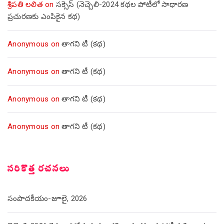
శ్రీపతి లలిత
on
సక్సెస్ (నెచ్చెలి-2024 కథల పోటీలో సాధారణ
ప్రచురణకు ఎంపికైన కథ)
Anonymous
on
తాగని టీ (కథ)
Anonymous
on
తాగని టీ (కథ)
Anonymous
on
తాగని టీ (కథ)
Anonymous
on
తాగని టీ (కథ)
సరికొత్త రచనలు
సంపాదకీయం-జూలై, 2026