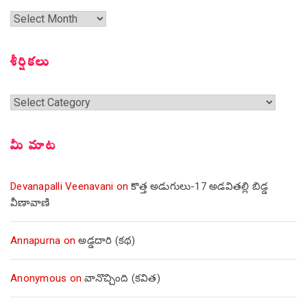
గత
సంచికలు
శీర్షికలు
శీర్షికలు
మీ మాట
Devanapalli Veenavani
on
కొత్త అడుగులు-17 అడవితల్లి బిడ్డ
వీణావాణి
Annapurna
on
అడ్డదారి (కథ)
Anonymous
on
వానొచ్చింది (కవిత)