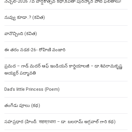
నెచ్చెలి-2026 7వ వార్షికోత్సవ కథా,కవితా పురస్కార పోటీ ఫలితాలు!
నువ్వు కూడా..? (కవిత)
వానొచ్చింది (కవిత)
ఈ తరం నడక-26- రోహిణి వంజారి
ప్రమద – గాడ్ మదర్ ఆఫ్ ఇండియన్ కార్డియాలజీ – డా.శివరామకృష్ణ
అయ్యర్ పద్మావతి
Dad’s little Princess (Poem)
తంగేడు పూలు (క‌థ‌)
సహస్రధార (హిందీ: सहस्रधारा – డా. బలరామ్ అగ్రవాల్ గారి కథ)