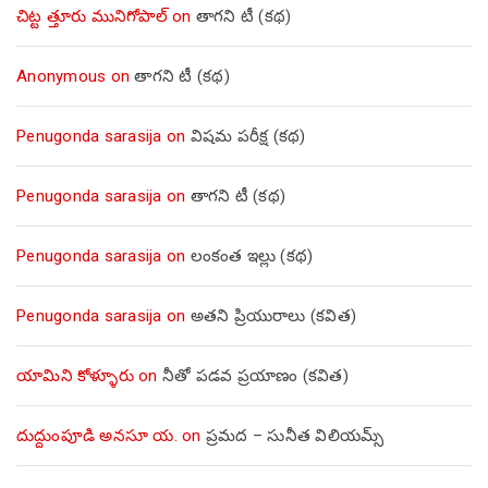
చిట్ట త్తూరు మునిగోపాల్
on
తాగని టీ (కథ)
Anonymous
on
తాగని టీ (కథ)
Penugonda sarasija
on
విషమ పరీక్ష (క‌థ‌)
Penugonda sarasija
on
తాగని టీ (కథ)
Penugonda sarasija
on
లంకంత ఇల్లు (కథ)
Penugonda sarasija
on
అతని ప్రియురాలు (కవిత)
యామిని కోళ్ళూరు
on
నీతో పడవ ప్రయాణం (కవిత)
దుద్దుంపూడి అనసూ య.
on
ప్రమద – సునీత విలియమ్స్