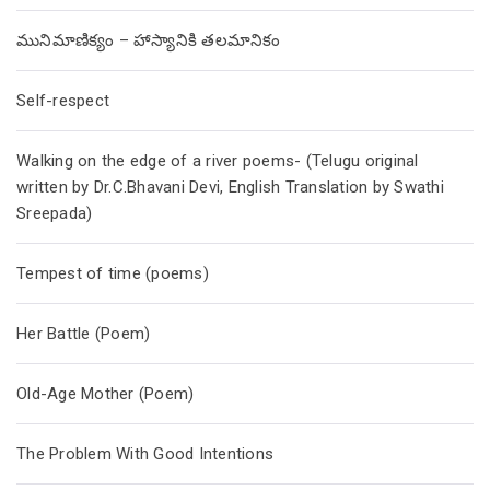
మునిమాణిక్యం – హాస్యానికి తలమానికం
Self-respect
Walking on the edge of a river poems- (Telugu original
written by Dr.C.Bhavani Devi, English Translation by Swathi
Sreepada)
Tempest of time (poems)
Her Battle (Poem)
Old-Age Mother (Poem)
The Problem With Good Intentions