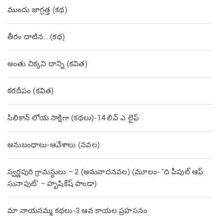
ముందు జాగ్రత్త (క‌థ‌)
తీరం దాటిన… (క‌థ‌)
అంతు చిక్కని దాన్ని (కవిత)
కరదీపం (కవిత)
సిలికాన్ లోయ సాక్షిగా (కథలు)-14 లివ్ ఎ లైఫ్
అనుబంధాలు-ఆవేశాలు (నవల)
స్వర్ణపురి గ్రామస్థులు – 2 (అనువాదనవల) (మూలం- ‘ది పీపుల్ ఆఫ్
సునాపుట్’ – హృషికేష్ పాండా)
మా నాయనమ్మ కథలు-3 ఆవ కాయల ప్రహసనం