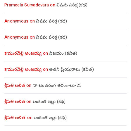
Prameela Suryadevara
on
విషమ పరీక్ష (క‌థ‌)
Anonymous
on
విషమ పరీక్ష (క‌థ‌)
Anonymous
on
విషమ పరీక్ష (క‌థ‌)
కొమురవెల్లి అంజయ్య
on
విజయం (కవిత)
కొమురవెల్లి అంజయ్య
on
అతని ప్రియురాలు (కవిత)
శ్రీపతి లలిత
on
నా అంతరంగ తరంగాలు-25
శ్రీపతి లలిత
on
లంకంత ఇల్లు (కథ)
శ్రీపతి లలిత.
on
లంకంత ఇల్లు (కథ)