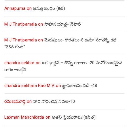
Annapurna
on
జన్యు బంధం (కథ)
M J Thatipamala
on
సాహసయాత్ర- నేపాల్‌
M J Thatipamala
on
మెరుపులు- కొరతలు-8 ఉమా నూతక్కి కథ
“25వ గంట”
chandra sekhar
on
ఒక భార్గవి – కొన్ని రాగాలు -20 మనోరంజకమైన
రాగం—అభేరి
chandra sekhara Rao M.V.
on
జ్ఞాపకాలసందడి -48
రమణమూర్తి
on
నారి సారించిన నవల-10
Laxman Manchikatla
on
అతని ప్రియురాలు (కవిత)