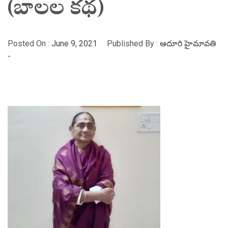
(బాలల కథ)
Posted On :
June 9, 2021
Published By :
ఆదూరి హైమావతి
-