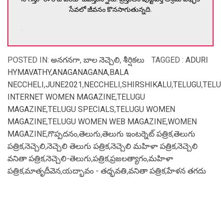
సేవలో జీవనం కొనసాగుతున్నది.
-
POSTED IN:
అనగనగా
,
బాల నెచ్చెలి
,
శీర్షికలు
TAGGED :
ADURI
HYMAVATHY
,
ANAGANAGANA
,
BALA
NECCHELI
,
JUNE2021
,
NECCHELI
,
SHIRSHIKALU
,
TELUGU
,
TEL
INTERNET WOMEN MAGAZINE
,
TELUGU
MAGAZINE
,
TELUGU SPECIALS
,
TELUGU WOMEN
MAGAZINE
,
TELUGU WOMEN WEB MAGAZINE
,
WOMEN
MAGAZINE
,
గొప్పదనం
,
తెలుగు
,
తెలుగు ఇంటర్నెట్ పత్రిక
,
తెలుగు
పత్రిక
,
నెచ్చెలి
,
నెచ్చెలి తెలుగు పత్రిక
,
నెచ్చెలి మహిళా పత్రిక
,
నెచ్చెలి
వనితా పత్రిక
,
నెచ్చెలి-తెలుగు
,
పత్రిక
,
ప్రజలత్యాగం
,
మహిళా
పత్రిక
,
మాతృదీవెన
,
యద్భావం - తధ్భవతి
,
వనితా పత్రిక
,
హేళన తగదు