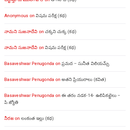
Anonymous
on
విషమ పరీక్ష (క‌థ‌)
నామని సుజనాదేవి
on
చక్కని చుక్క (కథ)
నామని సుజనాదేవి
on
విషమ పరీక్ష (క‌థ‌)
Basaveshwar Penugonda
on
ప్రమద – సునీత విలియమ్స్
Basaveshwar Penugonda
on
అతని ప్రియురాలు (కవిత)
Basaveshwar Penugonda
on
ఈ తరం నడక-14- ఉలిపికట్టెలు –
పి.జ్యోతి
నీరజ
on
లంకంత ఇల్లు (కథ)