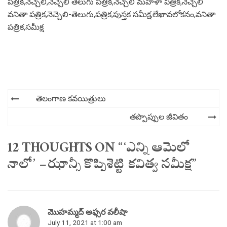
పత్రిక
,
నెచ్చెలి
,
నెచ్చెలి తెలుగు పత్రిక
,
నెచ్చెలి మహిళా పత్రిక
,
నెచ్చెలి
వనితా పత్రిక
,
నెచ్చెలి-తెలుగు
,
పత్రిక
,
పుస్తక సమీక్ష
,
లేఖావలోకనం
,
వనితా
పత్రిక
,
సమీక్ష
Post
తెలంగాణ కవయిత్రులు
navigation
తప్పొప్పుల జీవితం
12 THOUGHTS ON “‘ఎన్ని ఆమెలో
నాలో’ – ఝాన్సీ కొప్పిశెట్టి కవిత్వ సమీక్ష”
మొహమ్మద్ అఫ్సర వలీషా
July 11, 2021 at 1:00 am