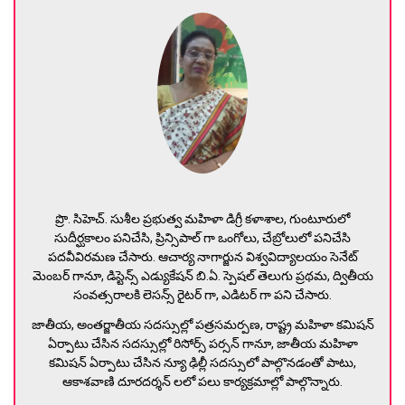
ప్రొ. సిహెచ్. సుశీల ప్రభుత్వ మహిళా డిగ్రీ కళాశాల, గుంటూరులో
సుదీర్ఘకాలం పనిచేసి, ప్రిన్సిపాల్ గా ఒంగోలు, చేబ్రోలులో పనిచేసి
పదవీవిరమణ చేసారు. ఆచార్య నాగార్జున విశ్వవిద్యాలయం సెనేట్
మెంబర్ గానూ, డిస్టెన్స్ ఎడ్యుకేషన్ బి.ఏ. స్పెషల్ తెలుగు ప్రథమ, ద్వితీయ
సంవత్సరాలకి లెసన్స్ రైటర్ గా, ఎడిటర్ గా పని చేసారు.
జాతీయ, అంతర్జాతీయ సదస్సుల్లో పత్రసమర్పణ, రాష్ట్ర మహిళా కమిషన్
ఏర్పాటు చేసిన సదస్సుల్లో రిసోర్స్ పర్సన్ గానూ, జాతీయ మహిళా
కమిషన్ ఏర్పాటు చేసిన న్యూ ఢిల్లీ సదస్సులో పాల్గొనడంతో పాటు,
ఆకాశవాణి దూరదర్శన్ లలో పలు కార్యక్రమాల్లో పాల్గొన్నారు.