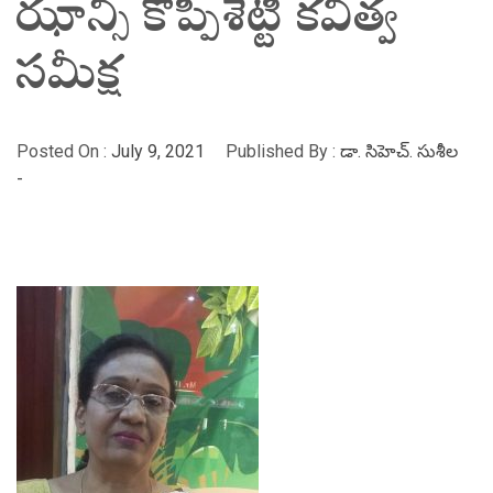
ఝాన్సీ కొప్పిశెట్టి కవిత్వ
సమీక్ష
Posted On :
July 9, 2021
Published By :
డా. సిహెచ్. సుశీల
-