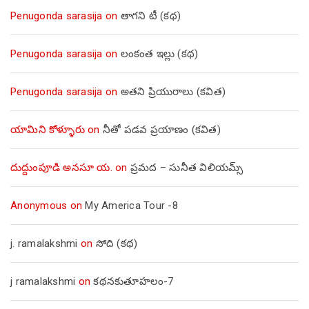
Penugonda sarasija
on
తాగని టీ (కథ)
Penugonda sarasija
on
లంకంత ఇల్లు (కథ)
Penugonda sarasija
on
అతని ప్రియురాలు (కవిత)
యామిని కోళ్ళూరు
on
నీతో పడవ ప్రయాణం (కవిత)
దుద్దుంపూడి అనసూ య.
on
ప్రమద – సునీత విలియమ్స్
Anonymous
on
My America Tour -8
j. ramalakshmi
on
సోది (కథ)
j ramalakshmi
on
కథనకుతూహలం-7