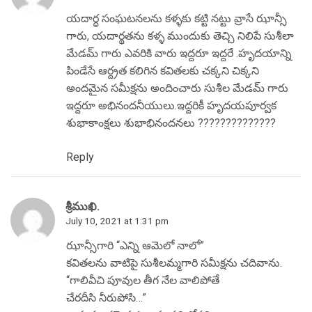
యదార్ధ సంఘటనలను కళ్ళకు కట్టి నట్టు వ్రాసే ఝాన్సీ
గారు, యదార్థతను కళ్ళ ముందుకు తెచ్చి నిలిపే సుశీలా
మేడమ్ గారు ఎవరికి వారు ఇద్దరూ ఇద్దరే .హృదయాన్ని
పిండేసే ఆర్ద్రత కలిగిన కవితలకు చక్కని చిక్కని
అందమైన సమీక్షను అందించారు సుశీల మేడమ్ గారు
ఇద్దరూ అభినందనీయులు.ఇద్దరికీ హృదయపూర్వక
శుభాకాంక్షలు శుభాభినందనలు ??????????????
Reply
శ్రీముఖి.
July 10, 2021 at 1:31 pm
ఝాన్సీగారి “ఎన్ని ఆమెలో నాలో”
కవితలను వాటిపై సుశీలమ్మగారి సమీక్షను చదివాను.
“గాలివీచి పూవుల తీగ నేల వాలిపోతే
చేరదీసి నీరుపోసి…”