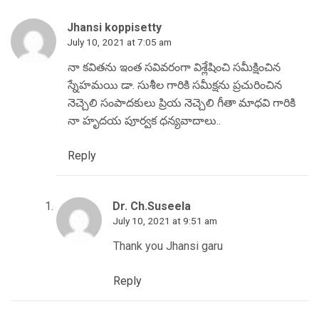
Jhansi koppisetty
July 10, 2021 at 7:05 am
నా కవితను ఇంత సవివరంగా విశ్లేషించి సమీక్షించిన
స్నేహమయి డా. సుశీల గారికి సమీక్షను ప్రచురించిన
నెచ్చెలి సంపాదకులు ప్రియ నెచ్చెలి గీతా మాధవి గారికి
నా హృదయ పూర్వక ధన్యవాదాలు..
Reply
Dr. Ch.Suseela
July 10, 2021 at 9:51 am
Thank you Jhansi garu
Reply