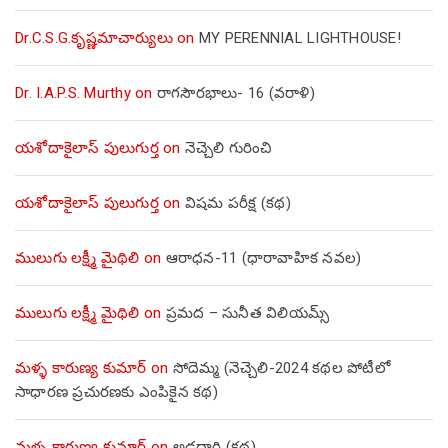
Dr.C.S.G.కృష్ణమాచార్యులు
on
MY PERENNIAL LIGHTHOUSE!
Dr. I.A.P.S. Murthy
on
రాగసౌరభాలు- 16 (వరాళి)
యశోదాకైలాస్ పులుగుర్త
on
నెచ్చెలి గురించి
యశోదాకైలాస్ పులుగుర్త
on
విషమ పరీక్ష (క‌థ‌)
ములుగు లక్ష్మీ మైథిలి
on
ఆరాధన-11 (ధారావాహిక నవల)
ములుగు లక్ష్మీ మైథిలి
on
ప్రమద – సునీత విలియమ్స్
మళ్ళ కారుణ్య కుమార్
on
సోదెమ్మ (నెచ్చెలి-2024 కథల పోటీలో
సాధారణ ప్రచురణకు ఎంపికైన కథ)
మళ్ళ కారుణ్య కుమార్
on
అడ్డదారి (కథ)