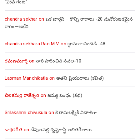
“25వ గంట”
chandra sekhar
on
ఒక భార్గవి – కొన్ని రాగాలు -20 మనోరంజకమైన
రాగం—అభేరి
chandra sekhara Rao M.V.
on
జ్ఞాపకాలసందడి -48
రమణమూర్తి
on
నారి సారించిన నవల-10
Laxman Manchikatla
on
అతని ప్రియురాలు (కవిత)
చిలకమర్రి రాజేశ్వరి
on
జన్యు బంధం (కథ)
Srilakshmi chivukula
on
కె.రామలక్ష్మికి నివాళిగా
డా||కె.గీత
on
దేవులపల్లి కృష్ణశాస్త్రి లలితగీతాలు