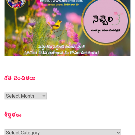
గత సంచికలు
గత
సంచికలు
శీర్షికలు
శీర్షికలు