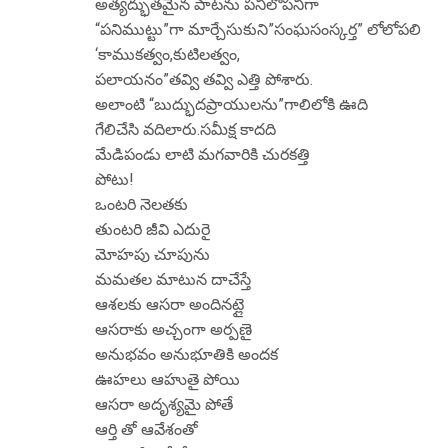
అత్యద్భుతమైన పాటను పనిలోపనిగా
“పనిముట్టు”గా మార్చేసుకుని”సంఘసంస్కర్త” లోలోపలి
‘కాముకత్వం,కుటిలత్వం,
పలాయనం”తవ్వి తవ్వి ఎత్తి పోశారు.
అలాంటి “బుద్భుదప్రాయులను”గాలిలోకి ఊది
గేలిచేసి వదిలారు.సమీక్ష కాదది
మేడిపండు లాటి మగవారికి చురకత్తి
పోటు!
ఒంటరి నెలతకు
తుంటరి జీవి ఎదురై
మోహపు చూపును
మమతల మాటున దాచేస్తే
ఆశలకు ఆసరా అందినట్లై
ఆసరాకు అచ్చంగా అర్పణై
అనుభవం అనుభూతికి అందక
ఊహలు ఆహుతై పోయి
ఆసరా అదృశ్యమై పోతే
ఆర్తి తో ఆవేశంతో