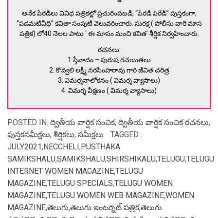
అనేక పేరడీలు వివిధ పత్రికల్లో ప్రచురింపబడి, “పేరడీ పెరేడ్” పుస్తకంగా,
“పడమటివీథి” కవితా సంపుటి వెలువరించారు. సురక్ష ( పోలీసు వారి మాస
పత్రిక) లో40 నెలల పాటు ‘ ఈ మాసం మంచి కవిత’ శీర్షిక నిర్వహించారు.
రచనలు:
1.స్తీవాదం – పురుష రచయితలు
2. కొవ్వలి లక్ష్మీ నరసింహరావు గారి జీవిత చరిత్ర
3. విమర్శనాలోకనం ( విమర్శ వ్యాసాలు)
4. విమర్శ వీక్షణం ( విమర్శ వ్యాసాలు)
POSTED IN:
ద్వితీయ వార్షిక సంచిక
,
ద్వితీయ వార్షిక సంచిక రచనలు
,
పుస్తకసమీక్షలు
,
శీర్షికలు
,
సమీక్షలు
TAGGED :
JULY2021
,
NECCHELI
,
PUSTHAKA
SAMIKSHALU
,
SAMIKSHALU
,
SHIRSHIKALU
,
TELUGU
,
TELUGU
INTERNET WOMEN MAGAZINE
,
TELUGU
MAGAZINE
,
TELUGU SPECIALS
,
TELUGU WOMEN
MAGAZINE
,
TELUGU WOMEN WEB MAGAZINE
,
WOMEN
MAGAZINE
,
తెలుగు
,
తెలుగు ఇంటర్నెట్ పత్రిక
,
తెలుగు