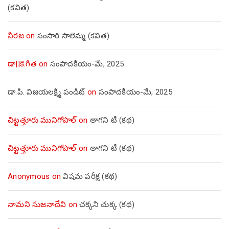
(కవిత)
నీరజ
on
సంసారి సాలెమ్మ (కవిత)
డా||కె.గీత
on
సంపాదకీయం-మే, 2025
డా.పి. విజయలక్ష్మి పండిట్
on
సంపాదకీయం-మే, 2025
చిట్టత్తూరు మునిగోపాల్
on
తాగని టీ (కథ)
చిట్టత్తూరు మునిగోపాల్
on
తాగని టీ (కథ)
Anonymous
on
విషమ పరీక్ష (క‌థ‌)
నామని సుజనాదేవి
on
చక్కని చుక్క (కథ)