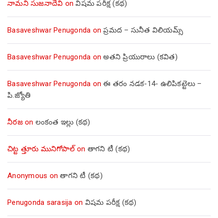
నామని సుజనాదేవి
on
విషమ పరీక్ష (క‌థ‌)
Basaveshwar Penugonda
on
ప్రమద – సునీత విలియమ్స్
Basaveshwar Penugonda
on
అతని ప్రియురాలు (కవిత)
Basaveshwar Penugonda
on
ఈ తరం నడక-14- ఉలిపికట్టెలు –
పి.జ్యోతి
నీరజ
on
లంకంత ఇల్లు (కథ)
చిట్ట త్తూరు మునిగోపాల్
on
తాగని టీ (కథ)
Anonymous
on
తాగని టీ (కథ)
Penugonda sarasija
on
విషమ పరీక్ష (క‌థ‌)