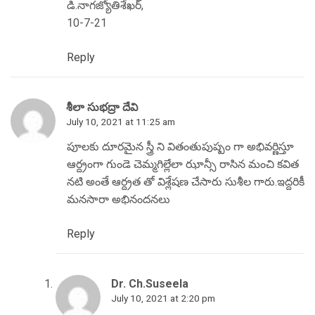
డి.నాగజ్యోతిశేఖర్,
10-7-21
Reply
శీలా సుభద్రా దేవి
July 10, 2021 at 11:25 am
పూలకు దూరమైన స్త్రీ ని వితంతుపుష్పం గా అభివర్ణిస్తూ
ఆర్ద్రంగా గుండె చెమ్మగిల్లేలా ఝాన్సీ రాసిన మంచి కవిత
నటి అంతే ఆర్ద్రత తో విశ్లేషణ చేసారు సుశీల గారు.ఇద్దరికీ
మనసారా అభినందనలు
Reply
Dr. Ch.Suseela
July 10, 2021 at 2:20 pm