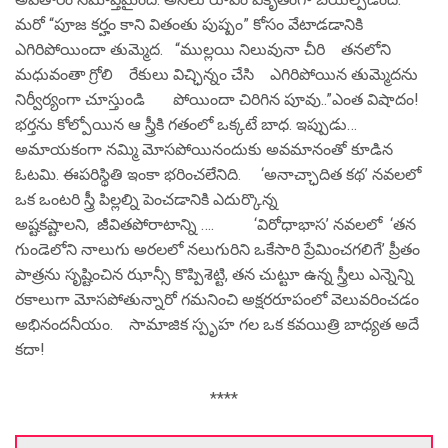
మరో “పూజ కర్హం కాని వితంతు పుష్పం” కోసం వేటాడడానికి
ఎగిరిపోయిందా తుమ్మెద. “ముల్లయి నిలువునా చీరి తనలోని
మధువంతా గ్రోలి రేకులు విచ్ఛిన్నం చేసి ఎగిరిపోయిన తుమ్మెదను
నిర్వీర్యంగా చూస్తుండి పోయిందా చిరిగిన పూవు..”ఎంత విషాదం!
భర్తను కోల్పోయిన ఆ స్త్రీకి గతంలో ఒక్కటే బాధ. ఇప్పుడు…
అమాయకంగా నమ్మి మోసపోయినందుకు అవమానంతో కూడిన
ఓటమి. ఈపరిస్థితి ఇంకా భరించలేనిది. ‘అనాచ్ఛాదిత కథ’ నవలలో
ఒక ఒంటరి స్త్రీ పిల్లల్ని పెంచడానికి ఎదుర్కొన్న
అష్టకష్టాలని, జీవితపోరాటాన్ని …. ‘విరోధాభాస’ నవలలో ‘తన
గుండెలోని నాలుగు అరలలో నలుగురిని ఒకేసారి ప్రేమించగలిగే’ ప్రీతం
పాత్రను సృష్టించిన ఝాన్సీ కొప్పిశెట్టి, తన చుట్టూ ఉన్న స్త్రీలు ఎన్నెన్ని
రకాలుగా మోసపోతున్నారో గమనించి అక్షరరూపంలో వెలువరించడం
అభినందనీయం. సామాజిక స్పృహ గల ఒక కవయిత్రి బాధ్యత అదే
కదా!
****