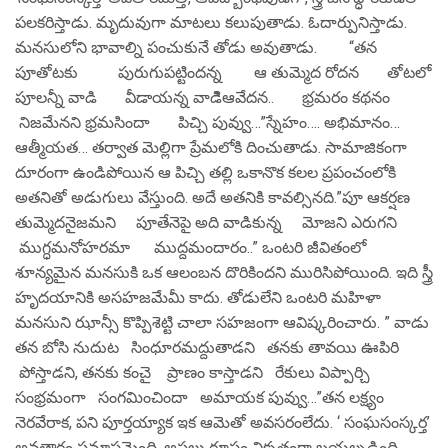
పలకరిస్తాడు. మృదువుగా మాటలు కలుపుతాడు. ఓదార్పునిస్తాడు.
మనసులోని భావాల్ని పంచుకునే తోడు అవుతాడు. “తన
పూతోటకు పురుగుపట్టిందన్న ఆ తుమ్మెద రోదన తోటలో
పూలన్నీ వాడి వీడాయన్న వాడిిఆవేదన.. భ్రమరం కథనం
నిజమేనని భ్రమసిందా పిచ్చి పువ్వు…”స్నేహం…. అభిమానం…
ఆత్మీయత… తర్వాత మెల్లిగా ప్రేమలోకి దించుతాడు. సామాజికంగా
దూరంగా ఉండిపోయిన ఆ పిచ్చి తల్లి ఒకానొక కలల ప్రపంచంలోకి
అతనితో అడుగులు వేస్తుంది. అదే అతనికి కావల్సినది.”పూ ఆకర్షణ
తుమ్మెదనైజమని పూతేనెపై అది వాడికున్న మోజని ఎరుగని
ముగ్ధమనోహరమా ముద్దమందారం..” ఒంటరి జీవితంలో
శూన్యమైన మనసుకి ఒక ఆలంబన దొరికిందని మురిసిపోయింది. ఇది స్త్రీ
హృదయానికి అసహజమేమీ కాదు. తోడులేని ఒంటరి మహిళా
మనసుని ఝాన్సీ కొప్పిశెట్టి చాలా సహజంగా ఆవిష్కరించారు. ” వాడు
తన బోసి నుదుట సింధూరమద్దుతాడని తనకు తావయి ఊపిరి
పోస్తాడని, తనకు కంచై ప్రాణం కాస్తాడని రేకులు విప్పార్చి
సంభ్రమంగా సంగమించిందా అమాయక పువ్వు…”తన లక్ష్యం
నెరవేరాక, పని పూర్తయ్యాక ఇక ఆమెతో అవసరంలేదు. ‘ సంఘసంస్కర్త’
అవతారం సమాప్తమైంది. అసలు రూపం వికృతంగా బయల్పడింది.