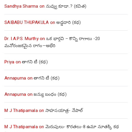
Sandhya Sharma
on
నువ్వు కూడా..? (కవిత)
SAIBABU THUPAKULA
on
అడ్డదారి (కథ)
Dr. I.A.P.S. Murthy
on
ఒక భార్గవి – కొన్ని రాగాలు -20
మనోరంజకమైన రాగం—అభేరి
Priya
on
తాగని టీ (కథ)
Annapurna
on
తాగని టీ (కథ)
Annapurna
on
జన్యు బంధం (కథ)
M J Thatipamala
on
సాహసయాత్ర- నేపాల్‌
M J Thatipamala
on
మెరుపులు- కొరతలు-8 ఉమా నూతక్కి కథ