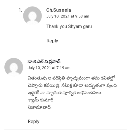
Ch.Suseela
July 10, 2021 at 9:53 am
Thank you Shyam garu
Reply
డా.కె.ఎల్.వి.ప్రసాద్
July 10, 2021 at 7:19 am
వితంతువు ల పరిస్థితి హృద్యమంగా తమ కవితల్లో
చెప్పారు కవయిత్రి. సమీక్ష కూడా అద్భుతంగా వుంది.
ఇద్దరికీ నా హృదయపూర్వక అభినందనలు.
శ్యామ్ కుమార్
నిజామాబాద్.
Reply