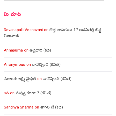
మీ మాట
Devanapalli Veenavani
on
కొత్త అడుగులు-17 అడవితల్లి బిడ్డ
వీణావాణి
Annapurna
on
అడ్డదారి (కథ)
Anonymous
on
వానొచ్చింది (కవిత)
ములుగు లక్ష్మీ మైథిలి
on
వానొచ్చింది (కవిత)
శివ
on
నువ్వు కూడా..? (కవిత)
Sandhya Sharma
on
తాగని టీ (కథ)