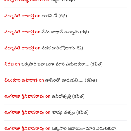
పద్మావతి రాంభక్త
on
తాగని టీ (కథ)
పద్మావతి రాంభక్త
on
నేను బాగానే ఉన్నాను (క‌థ‌)
పద్మావతి రాంభక్త
on
నడక దారిలో(భాగం-52)
నీరజ
on
ఒక్కసారి జవాబుగా మారి ఎదుటకురా…. (కవిత)
చిలుకూరి ఉషారాణి
on
ఊపిరితో ఊదుకుని…… (కవిత)
శింగరాజు శ్రీనివాసరావు
on
ఉవిధోత్పత్తి (కవిత)
శింగరాజు శ్రీనివాసరావు
on
శూన్య తత్వం (కవిత)
శింగరాజు శ్రీనివాసరావు
on
ఒక్కసారి జవాబుగా మారి ఎదుటకురా….