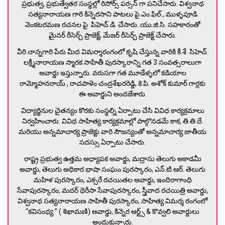
ప్రభుత్వ, ప్రభుత్వేతర సంస్థల్లో రిసోర్స్ పర్సన్ గా పనిచేసారు. విశ్వనాథ
సత్యనారాయణ గారి కిన్నెరసాని పాటలు పై ఎం.ఫిల్., ముళ్ళపూడి
వెంకటరమణ రచనల పై పిహెచ్.డి. చేసారు. యు.జి.సి. సహకారంతో
మైనర్ రీసెర్చ్ ప్రాజెక్ట్, మేజర్ రీసెర్చ్ ప్రాజెక్ట్ చేసారు.
వీరి నాన్నగారి పేరు మీద విమర్శారంగంలో కృషి చేస్తున్న వారికి కీ.శే. సిహెచ్.
లక్ష్మీనారాయణ స్మారక సాహితీ పురస్కారాన్ని గత 3 సంవత్సరాలుగా
అవార్డు ఇస్తున్నారు. వరుసగా గత మూడేళ్ళలో కడియాల
రామ్మోహనరాయ్ , రాచపాళెం చంద్రశేఖరరెడ్డి, కె.పి. అశోక్ కుమార్ గార్లకు
ఈ అవార్డుని అందజేశారు.
విద్యార్థినుల చైతన్యం కొరకు సంస్థల్ని ఏర్పాటు చేసి వివిధ కార్యక్రమాలు
నిర్వహించారు. వివిధ సాహిత్య కార్యక్రమాల్లో పాల్గొనడమే కాక, తి.తి.దే.
మరియు అన్నమాచార్య ప్రాజెక్టు వారి సౌజన్యంతో అన్నమాచార్య జాతీయ
సదస్సు ఏర్పాటు చేసారు.
రాష్ట్ర ప్రభుత్వ ఉత్తమ అధ్యాపక అవార్డు, మద్రాసు తెలుగు అకాడమీ
అవార్డు, తెలుగు అధికార భాషా సంఘం పురస్కారం, ఎన్.టి.ఆర్. తెలుగు
మహిళ పురస్కారం, ఎక్సరే రచయితల అవార్డు, ఇందిరాగాంధి
సేవాపురస్కారం, మదర్ థెరీసా సేవాపురస్కారం, స్త్రీవాద రచయిత్రి అవార్డు,
విశ్వనాథ సత్యనారాయణ సాహితీ పురస్కారం, సాహిత్య విమర్శ రంగంలో
“కవిసంధ్య ” ( శిఖామణి) అవార్డు, కిన్నెర ఆర్ట్స్ & కొవ్వలి అవార్డులు
అందుకున్నారు.