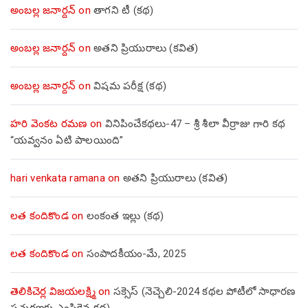
అంబల్ల జనార్దన్
on
తాగని టీ (కథ)
అంబల్ల జనార్దన్
on
అతని ప్రియురాలు (కవిత)
అంబల్ల జనార్దన్
on
విషమ పరీక్ష (క‌థ‌)
హరి వెంకట రమణ
on
వినిపించేకథలు-47 – శ్రీ శీలా వీర్రాజు గారి కథ
“యవ్వనం ఏటి పాలయింది”
hari venkata ramana
on
అతని ప్రియురాలు (కవిత)
లత కందికొండ
on
లంకంత ఇల్లు (కథ)
లత కందికొండ
on
సంపాదకీయం-మే, 2025
తెలికిచెర్ల విజయలక్ష్మి
on
సక్సెస్ (నెచ్చెలి-2024 కథల పోటీలో సాధారణ