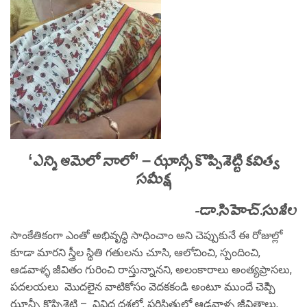
‘ఎన్ని ఆమెలో నాలో’ – ఝాన్సీ కొప్పిశెట్టి కవిత్వ
సమీక్ష
-డా.సిహెచ్.సుశీల
సాంకేతికంగా ఎంతో అభివృద్ధి సాధించాం అని చెప్పుకునే ఈ రోజుల్లో
కూడా మారని స్త్రీల స్థితి గతులను చూసి, ఆలోచించి, స్పందించి,
ఆడవాళ్ళ జీవితం గురించి రాస్తున్నానని, అలంకారాలు అంత్యప్రాసలు,
పదలయలు మొదలైన వాటికోసం వెదకకండి అంటూ ముందే చెప్పిి
ఝాన్సీ కొప్పిశెట్టి – వివిధ దశల్లో, పరిస్థితుల్లో ఆడవాళ్ళ జీవితాలు,