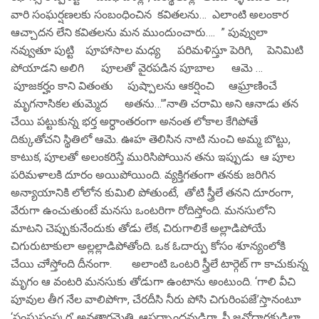
వారి సంఘర్షణలకు సంబంధించిన కవితలను… ఎలాంటి అలంకార
ఆచ్చాదన లేని కవితలను మన ముందుంచారు…. ” పువ్వులా
నవ్వుతూ పుట్టి పూహాసాల మధ్య పరిమళిస్తూ పెరిగి, పెనిమిటి
పోయాడని అలిగి పూలతో వైరపడిన పూబాల ఆమె …
పూజకర్హం కాని వితంతు పుష్పాలను ఆకర్షించి ఆఘ్రాణించే
మృగనాసికల తుమ్మెద అతను…'”నాతి చరామి అని ఆనాడు తన
చేయి పట్టుకున్న భర్త అర్ధాంతరంగా అనంత లోకాల కేగిపోతే
దిక్కుతోచని స్థితిలో ఆమె. ఊహ తెలిసిన నాటి నుంచి అమ్మ బొట్టు,
కాటుక, పూలతో అలంకరిస్తే మురిసిపోయిన తను ఇప్పుడు ఆ పూల
పరిమళాలకి దూరం అయిపోయింది. వ్యక్తిగతంగా తనకు జరిగిన
అన్యాయానికి లోలోన కుమిలి పోతుంటే, తోటి స్త్రీలే తనని దూరంగా,
వేరుగా ఉంచుతుంటే మనసు ఒంటరిగా రోదిస్తోంది. మనసులోని
మాటని చెప్పుకునేందుకు తోడు లేక, చిరుగాలికే అల్లాడిపోయే
చిగురుటాకులా అల్లల్లాడిపోతోంది. ఒక ఓదార్పు కోసం శూన్యంలోకి
చేయి చాేస్తోంది దీనంగా. అలాంటి ఒంటరి స్త్రీలే టార్గెట్ గా కాచుకున్న
మృగం ఆ వంటరి మనసుకు తోడుగా ఉంటాను అంటుంది. ‘గాలి వీచి
పూవుల తీగ నేల వాలిపోగా, చేరదీసి నీరు పోసి చిగురింపజే’స్తానంటూ
‘సంఘసంస్కర్త’ అవతారమెత్తి, ఆపద్బాంధవుడిగా, స్త్రీ జనోద్ధారకుడిలా