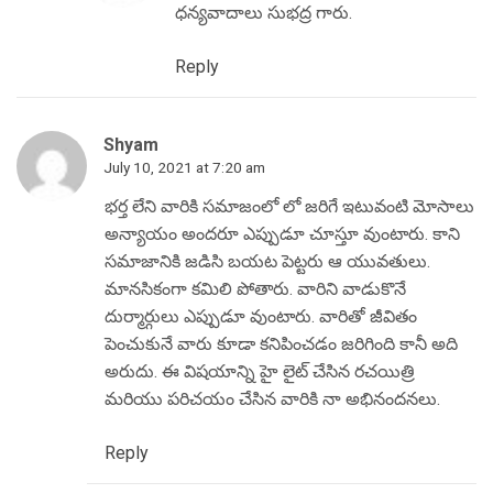
ధన్యవాదాలు సుభద్ర గారు.
Reply
Shyam
July 10, 2021 at 7:20 am
భర్త లేని వారికి సమాజంలో లో జరిగే ఇటువంటి మోసాలు
అన్యాయం అందరూ ఎప్పుడూ చూస్తూ వుంటారు. కాని
సమాజానికి జడిసి బయట పెట్టరు ఆ యువతులు.
మానసికంగా కమిలి పోతారు. వారిని వాడుకొనే
దుర్మార్గులు ఎప్పుడూ వుంటారు. వారితో జీవితం
పెంచుకునే వారు కూడా కనిపించడం జరిగింది కానీ అది
అరుదు. ఈ విషయాన్ని హై లైట్ చేసిన రచయిత్రి
మరియు పరిచయం చేసిన వారికి నా అభినందనలు.
Reply