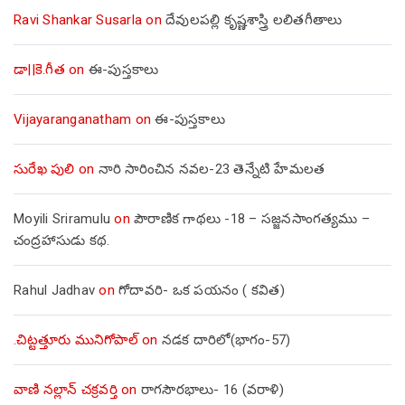
Ravi Shankar Susarla
on
దేవులపల్లి కృష్ణశాస్త్రి లలితగీతాలు
డా||కె.గీత
on
ఈ-పుస్తకాలు
Vijayaranganatham
on
ఈ-పుస్తకాలు
సురేఖ పులి
on
నారి సారించిన నవల-23 తెన్నేటి హేమలత
Moyili Sriramulu
on
పౌరాణిక గాథలు -18 – సజ్జనసాంగత్యము –
చంద్రహాసుడు కథ.
Rahul Jadhav
on
గోదావరి- ఒక పయనం ( కవిత)
.చిట్టత్తూరు మునిగోపాల్
on
నడక దారిలో(భాగం-57)
వాణి నల్లాన్ చక్రవర్తి
on
రాగసౌరభాలు- 16 (వరాళి)