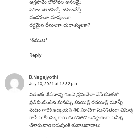
ఆగ్రహమే లోలోపల అనలమై
సహించక దహిస్తే…దహించేస్తే
దండనలూ దూషణలూ
దగ్ధమైన దీనులకా..దురాత్ములకా?
*శ్రీముఖి*
Reply
D.Nagajyothi
July 10, 2021 at 12:32 pm
వితంతు జీవనాన్ని గుండె ద్రవించేలా చేసే కవితలో
ప్రతిబింబించిన మనస్సు కవయిత్రి,రచయిత్రి ఝాన్సీ
మేడం గారికి,అధ్యయన శీలి,సూటిగా సునిశితంగా విమర్శ
రాసే సుశీలమ్మ గారు ఈ కవితని అద్భుతంగా సమీక్ష
చేశారు.వారి ఇరువురికీ శుభాభివాదాలు