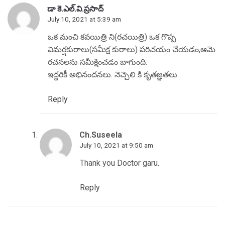
డా కె.ఎల్.వి.ప్రసాద్
July 10, 2021 at 5:39 am
ఒక మంచి కవయిత్రి ని(రచయిత్రి) ఒక గొప్ప
విమర్షకురాలు(సమీక్ష కురాలు) పరిచయం చేయడం,ఆమె
రచనలను సమీక్షించడం బాగుంది.
ఇద్దరికీ అభినందనలు. నెచ్చెలి కి కృతజ్ఞతలు.
Reply
Ch.Suseela
July 10, 2021 at 9:50 am
Thank you Doctor garu.
Reply