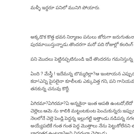
మళ్ళీ ఇద్దరూ పనిలో మునిగి పోయారు.
అక్కడొక కొత్త భవన నిర్మాణం పనులు జోరుగా జరుగుతున్నాయ
పురమాయిస్తున్నాడు.తొందరగా మరో పది రోజుల్లో కలరింగ్ 
పని మొదలు పెట్టినప్పటినుండి ఇదే తొందరను గమనిస్తున్న 
ఏంది ? మేస్త్రీ ! ఇదేమన్న బొమ్మరిల్లా?ఆ ఇంటాయన ఎప్ప
కదా!ఎన్ని పైసలైనా కూలీలకు ఎక్కువిత్త గని, పని గ
తనకున్న చనువు కొద్దీ.
ఏగిరమా?ఏగిరమా?ఏ అన్నకైనా ఇంత ఆపతి ఉంటదో,లేదో గ
చెల్లెలు.ఆమె ను కాలికి మట్టంటకుంట పెంచుకున్నరు.ఇప్పుడా చ
నెలలోనే చెల్లె పెండ్లి.పెద్దన్న ఇల్లుగట్టి ఇత్తాండు.నడిపన్న
అయ్యేపటికే గంత గంత పెద్ద మొత్తాలు నేను పెట్టుకోలేనని 
బాధ్యతగ ఉంటరా?అని వివరంగా చెప్పాడు.