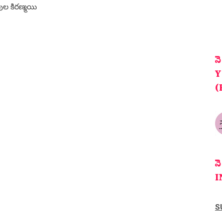
ుల కిరణ్మయి
న
Y
(
న
I
S