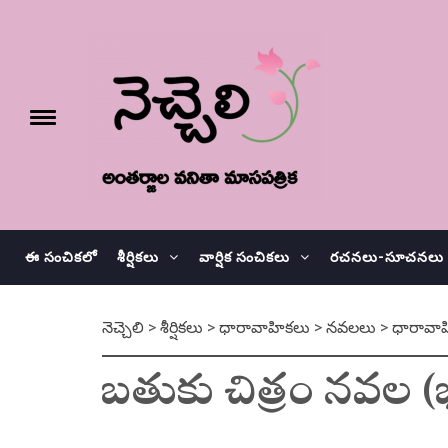
Skip
నెచ్చెలి
to
content
e
Toggle
menu
వనితా మాస పత్రిక
ఈ సంచికలో
శీర్షికలు
వార్షిక సంచికలు
రచనలు-సూచనలు
నెచ్చెలి
>
శీర్షికలు
>
ధారావాహికలు
>
నవలలు
>
ధారావా
బతుకు చిత్రం నవల (