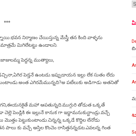
శీర
మ
***
ి.భవన నిర్మాణం చేయిస్తున్న మేస్త్రీ తన కింది వాళ్ళను
D
మాత్రమే మిగిలేటట్టు ఉండాలని.
బి
జాజులమ్మ పెద్దన్న ముత్యాలు,
A
ుడచ్చినా,ఏగిర పెడ్తనే ఉంటడు.ఇప్పుడాయన ఇల్లు లేక సుతం లేదు
A
ానియమంటాండు.అంత ఎగిరమేమున్నది?అ పటేలుకు అడిగాడు అతనితో
ము
ని,ఈయనకైతే మహా ఆపతున్నది.ముగ్గురి తోడుత ఒక్కతే
ెల్లె పెండ్లికి ఈ ఇల్లునే కానుక గా ఇద్ధామనుకున్టాండ్రు.వచ్చే
శి
 నగలు మొత్తం పెట్టుకుంటాండు.చిన్నన్న ఒక్కడే కొద్దిల లేనోడు
తన పాలు కు వచ్చే ఆస్తిల కొంచెం రాసిత్తనన్నడట.ఎవలన్న గింత
S