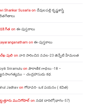
avi Shankar Susarla
on
దేవులపల్లి కృష్ణశాస్త్రి
లితగీతాలు
||కె.గీత
on
ఈ-పుస్తకాలు
ijayaranganatham
on
ఈ-పుస్తకాలు
రేఖ పులి
on
నారి సారించిన నవల-23 తెన్నేటి హేమలత
yili Sriramulu
on
పౌరాణిక గాథలు -18 –
జ్జనసాంగత్యము – చంద్రహాసుడు కథ.
ahul Jadhav
on
గోదావరి- ఒక పయనం ( కవిత)
ిట్టత్తూరు మునిగోపాల్
on
నడక దారిలో(భాగం-57)