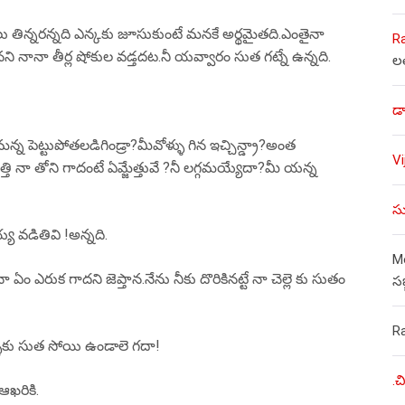
 తిన్నరన్నది ఎన్కకు జూసుకుంటే మనకే అర్థమైతది.ఎంతైనా
R
 నానా తీర్ల షోకుల వడ్తదట.నీ యవ్వారం సుత గట్నే ఉన్నది.
ల
డా
న్న పెట్టుపోతలడిగిండ్రా?మీవోళ్ళు గిన ఇచ్చిన్డ్రా?అంత
V
ెత్తి నా తోని గాదంటే ఏమ్జేత్తువే ?నీ లగ్గమయ్యేదా?మీ యన్న
సు
 వడితివి !అన్నది.
Mo
 ఏం ఎరుక గాదని జెప్తాన.నేను నీకు దొరికినట్టే నా చెల్లె కు సుతం
స
R
వాళ్ళకు సుత సోయి ఉండాలె గదా!
.చ
ఆఖరికి.