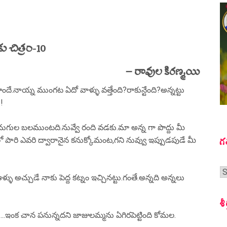
ు చిత్రం-10
– రావుల కిరణ్మయి
ాందే.నాయ్న ముంగట ఏదో వాళ్ళు వత్తేంది?రాకున్టేంది?అన్నట్టు
!
ేనుగుల బలముంటది.నువ్వే రంది వడకు.మా అన్న గా పొద్దు మీ
గ
్లో పారి ఎవరి ద్వారానైన కనుక్కోమంట,గని నువ్వు ఇప్పుడపుడే మీ
గ
ళ్ళు అచ్చుడే నాకు పెద్ద కట్నం ఇచ్చినట్టు.గంతే.అన్నది అన్నలు
స
శీ
ా ….ఇంక చాన పనున్నదని జాజులమ్మను ఏగిరపెట్టింది కోమల.