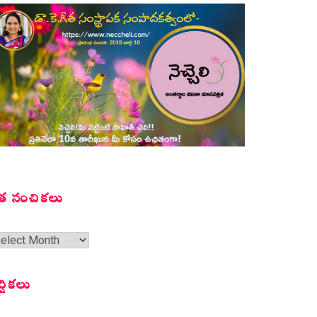
త సంచికలు
త
ంచికలు
ర్షికలు