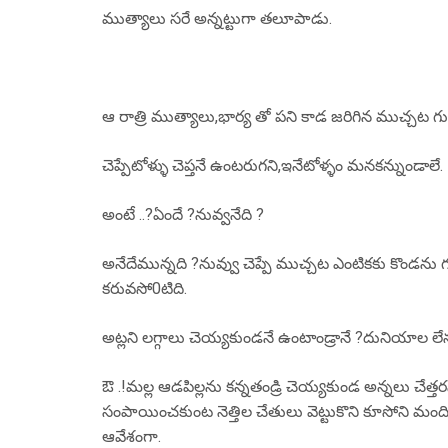
ముత్యాలు సరే అన్నట్టుగా తలూపాడు.
ఆ రాత్రి ముత్యాలు,భార్య తో పని కాడ జరిగిన ముచ్చట గుర
చెప్పేటోళ్ళు చెప్తనే ఉంటరుగని,ఇనేటోళ్ళం మనకన్నుండాలే.
అంటే ..?ఏందే ?నువ్వనేది ?
అనేదేమున్నది ?నువ్వు చెప్పే ముచ్చట ఎంటికకు కొండను గట
కరువసో0టిది.
అట్లని లగ్గాలు చెయ్యకుండనే ఉంటాండ్రానే ?దునియాల లేనట
ఔ .!మల్ల ఆడపిల్లను కన్నతండ్రి చెయ్యకుండ అన్నలు చేత్త
సంపాయించకుంట నెత్తిల చేతులు వెట్టుకొని కూసోని మంద
ఆవేశంగా.