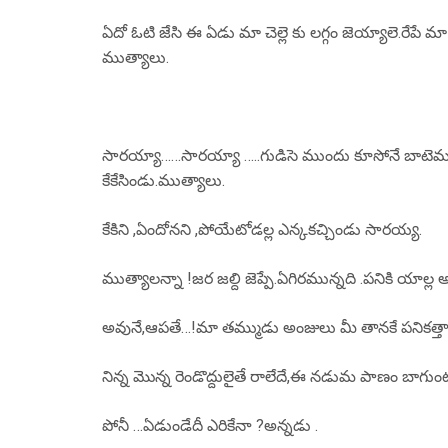
ఏదో ఓటి జేసి ఈ ఏడు మా చెల్లె కు లగ్గం జెయ్యాలె.రేపే 
ముత్యాలు.
సారయ్యా……సారయ్యా …..గుడిసె ముందు కూసోనే బాటెమ్మటి 
కేకేసిండు.ముత్యాలు.
కేకిని ,ఏందోనని ,పోయేటోడల్ల ఎన్కకచ్చిండు సారయ్య.
ముత్యాలన్నా !జర జల్ది జెప్పే.ఏగిరమున్నది .పనికి యాల
అవునే,ఆపతే…!మా తమ్ముడు అంజులు మీ తానకే పనికత్తా
నిన్న మొన్న రెండొద్దులైతే రాలేదే,ఈ నడుమ పాణం బాగుంట
పోనీ …ఏడుండేదీ ఎరికేనా ?అన్నడు .