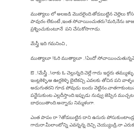
ముత్యాలు లో అలజడి మొదలైంది.తోడబుట్టిన చెల్లెలు కో
పావురం లేకుంటే ,ఇంత సోచాయించుతరు?మరి,నేను జాజుల
ప్రశ్నించుకుంటూనే పని చేసుకోసాగాడు.
మేస్త్రీ ఇది గమనించి ,
ముత్యాలూ !ఓరి ముత్యాలూ ..!ఏందో సోచాయించుతున్నవేమిర
ఔ ..!మేస్త్రీ ..!నాకు ఓ చెల్లున్నది.చెల్లే గాదు ఇద్దరు తమ్ముళ
ఇంట్లకెళ్ళి,ఆ ఊర్లకెళ్ళి బైటికచ్చి ఎవలకు తోచిన పని 
అడుగుతరని గూడ పోవుడు బందు వెట్టినం.చాతగాకుంటున్
పన్జేసుకుంట ఎల్లదీస్తాంది.ఇప్పుడు నువ్వు జెప్పిన ముచ్
బాధయితాంది.అన్నాడు నిమ్మళంగా.
ఎంత పాపం రా ?తోడబుట్టిన దాని ఉసురు పోసుకుంటాండ్రు
గాదురా.మీలాంటోన్ని ఎవన్నన్న దెచ్చి చెయ్యుండ్రి.నా