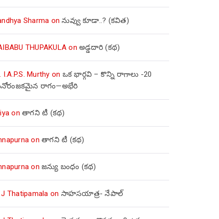
andhya Sharma
on
నువ్వు కూడా..? (కవిత)
AIBABU THUPAKULA
on
అడ్డదారి (కథ)
. I.A.P.S. Murthy
on
ఒక భార్గవి – కొన్ని రాగాలు -20
నోరంజకమైన రాగం—అభేరి
iya
on
తాగని టీ (కథ)
nnapurna
on
తాగని టీ (కథ)
nnapurna
on
జన్యు బంధం (కథ)
 J Thatipamala
on
సాహసయాత్ర- నేపాల్‌