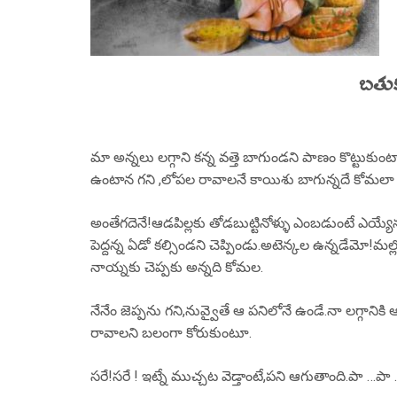
బతుక
మా అన్నలు లగ్గాని కన్న వత్తె బాగుండని పాణం కొట్టుకుంట
ఉంటాన గని ,లోపల రావాలనే కాయిశు బాగున్నదే కోమలా 
అంతేగదెనే!ఆడపిల్లకు తోడబుట్టినోళ్ళు ఎంబడుంటే ఎయ్య
పెద్దన్న ఏడో కల్సిండని చెప్పిండు.అటెన్కల ఉన్నడేమో!మల
నాయ్నకు చెప్పకు అన్నది కోమల.
నేనేం జెప్పను గని,నువ్వైతే ఆ పనిలోనే ఉండే.నా లగ్గానికి ఆ
రావాలని బలంగా కోరుకుంటూ.
సరే!సరే ! ఇట్నే ముచ్చట వెడ్తాంటే,పని ఆగుతాంది.పా …ప