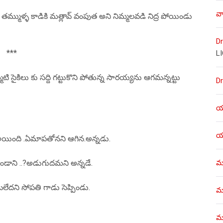
వా
మా తమ్ముళ్ళ కాడికి మత్లావ్ వంపుత అని నిమ్మలవడి నిద్ర పోయిండు
Dr
***
L
సైకిలు కు సద్ది గట్టుకొని పోతున్న సారయ్యను ఆగమన్నట్టు
Dr
యశ
యశ
్ల అయింది .ఏమాపతోనని ఆగిన.అన్నడు.
ము
ండాని ..?అడుగుదమని అన్నడే.
లేదని సోపతి గాడు సెప్పిండు.
ము
మళ