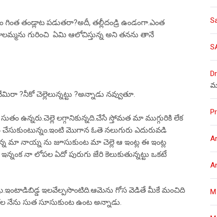
S
సం గింత తండ్లాట పడుతరా?అదీ, తల్లీదండ్రి ఉండంగా.ఎంత
మ్మను గురించి ఏమి ఆలోచిస్తున్న అని తనను తానే
S
Dr
మ
ా ?నీకో చెల్లెలున్నట్టు ?అన్నాడు నవ్వుతూ.
Pr
్ళు సుతం ఉన్నరు.చెల్లె లగ్గానికున్నది.చేసే స్తోమత మా ముగ్గురికి లేక
వాళ్ళం చేసుకుంటున్నం.ఇంటి మొగాన ఓతె నలుగురు ఎదురువడి
A
న మా నాయ్న ను జూసుకుంట మా చెల్లె ఆ ఇంట్ల ఈ ఇంట్ల
చట ఇన్నంక నా లోపల ఏదో పురుగు జేరి కెలుకుతున్నట్టు ఒకటే
A
.ఇంటాడిబిడ్డ ఇలవేల్పసొంటిది.ఆమెను గోస వెడితే మీకే మంచిది
M
 ఎరుకల నేను సుత సూసుకుంట ఉంట అన్నాడు.