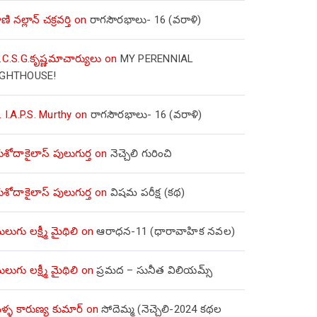
ణి నల్లాన్ చక్రవర్తి
on
రాగసౌరభాలు- 16 (వరాళి)
.C.S.G.కృష్ణమాచార్యులు
on
MY PERENNIAL
IGHTHOUSE!
. I.A.P.S. Murthy
on
రాగసౌరభాలు- 16 (వరాళి)
ోదాకైలాస్ పులుగుర్త
on
నెచ్చెలి గురించి
ోదాకైలాస్ పులుగుర్త
on
విషమ పరీక్ష (క‌థ‌)
లుగు లక్ష్మీ మైథిలి
on
ఆరాధన-11 (ధారావాహిక నవల)
లుగు లక్ష్మీ మైథిలి
on
ప్రమద – సునీత విలియమ్స్
్ళ కారుణ్య కుమార్
on
సోదెమ్మ (నెచ్చెలి-2024 కథల