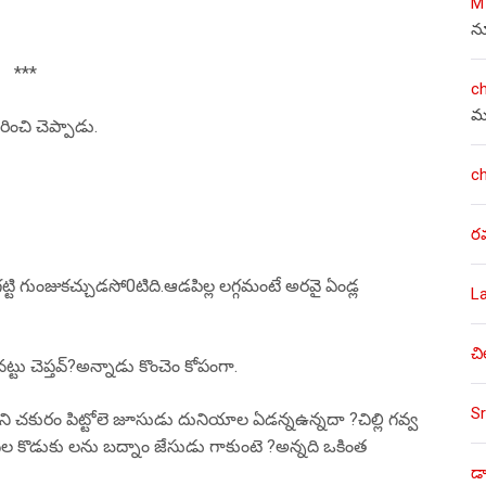
M
న
***
c
మ
ించి చెప్పాడు.
c
ర
్టి గుంజుకచ్చుడసో0టిది.ఆడపిల్ల లగ్గమంటే అరవై ఏండ్ల
L
చి
్టు చెప్తవ్?అన్నాడు కొంచెం కోపంగా.
Sr
రని చకురం పిట్టోలె జూసుడు దునియాల ఏడన్నఉన్నదా ?చిల్లి గవ్వ
ిల కొడుకు లను బద్నాం జేసుడు గాకుంటె ?అన్నది ఒకింత
డా