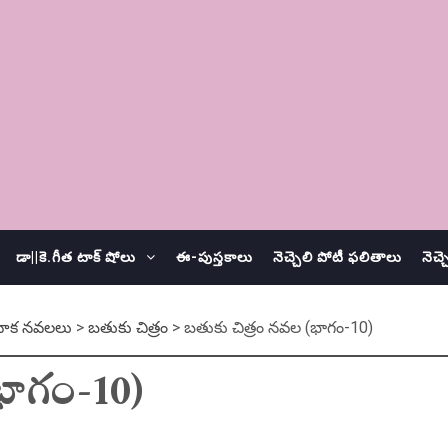
డా||కె.గీత టాక్ షోలు
ఈ-పుస్తకాలు
నెచ్చెలి పోటీ ఫలితాలు
నెచ్
హిక నవలలు
>
బతుకు చిత్రం
>
బతుకు చిత్రం నవల (భాగం-10)
భాగం-10)