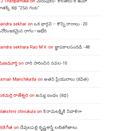
 J Thatipamala
on
మెరుపులు- కొరతలు-8 ఉమా
ూతక్కి కథ “25వ గంట”
handra sekhar
on
ఒక భార్గవి – కొన్ని రాగాలు -20
నోరంజకమైన రాగం—అభేరి
handra sekhara Rao M.V.
on
జ్ఞాపకాలసందడి -48
మణమూర్తి
on
నారి సారించిన నవల-10
axman Manchikatla
on
అతని ప్రియురాలు (కవిత)
లకమర్రి రాజేశ్వరి
on
జన్యు బంధం (కథ)
ilakshmi chivukula
on
కె.రామలక్ష్మికి నివాళిగా
||కె.గీత
on
దేవులపల్లి కృష్ణశాస్త్రి లలితగీతాలు