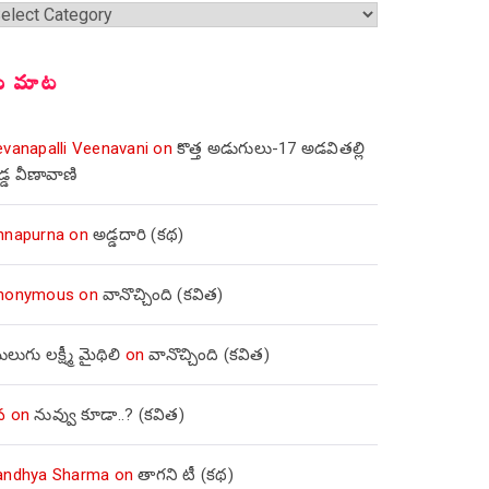
్షికలు
ీ మాట
evanapalli Veenavani
on
కొత్త అడుగులు-17 అడవితల్లి
డ్డ వీణావాణి
nnapurna
on
అడ్డదారి (కథ)
nonymous
on
వానొచ్చింది (కవిత)
లుగు లక్ష్మీ మైథిలి
on
వానొచ్చింది (కవిత)
వ
on
నువ్వు కూడా..? (కవిత)
andhya Sharma
on
తాగని టీ (కథ)