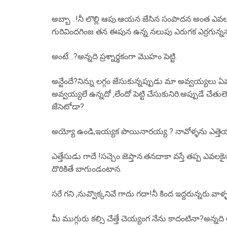
అబ్బా ..!నీ లొల్లి ఆపు.ఆయన జేసిన సంపాదన అంత ఎవలు
గురివిందగింజ తన ఈపున ఉన్న నలుపు ఎరుగక ఎర్రగున్ననని
అంటే ..?అన్నది ప్రశ్నార్థకంగా మొహం పెట్టి.
అన్టేందే?నిన్ను లగ్గం జేసుకున్నప్పుడు మా అవ్వయ్యలు ఏమ
అవ్వయ్యలే ఉన్నదో ,లేందో పెట్టి చేసుకునిరి.అప్పుడే చేతుల
జేసెటోడా?
అయ్యో ఉండి,ఇయ్యక పొయినారయ్య ? నావోళ్ళను ఎత్తెయ్య
ఎత్తేసుడు గాదే !సచ్చెం జెప్తాన.తనదాకా వస్తే తప్ప ఎవలకైనా
దొరికితే బాగుండంటాన.
సరే గని ,నువ్వొక్కనివే గాదు గదా!నీ కింద ఇద్దరున్నరు.
మీ ముగ్గురు కల్సి చేత్తే చెయ్యంగ నేను కాదంటినా?అన్నది 