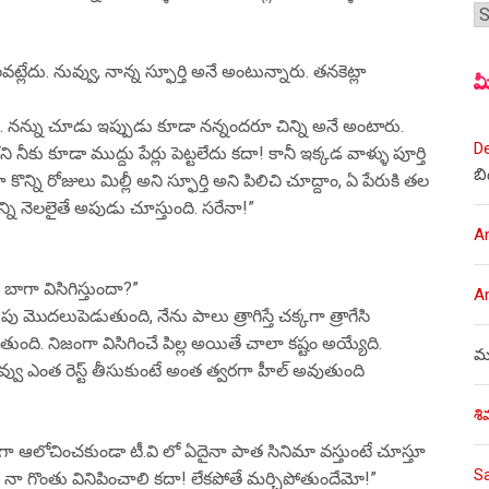
శీర
్లేదు. నువ్వు, నాన్న స్ఫూర్తి అనే అంటున్నారు. తనకెట్లా
మ
ుస్తారు. నన్ను చూడు ఇప్పుడు కూడా నన్నందరూ చిన్ని అనే అంటారు.
D
కు కూడా ముద్దు పేర్లు పెట్టలేదు కదా! కానీ ఇక్కడ వాళ్ళు పూర్తి
బి
ొన్ని రోజులు మిల్లీ అని స్ఫూర్తి అని పిలిచి చూద్దాం, ఏ పేరుకి తల
ొన్ని నెలలైతే అపుడు చూస్తుంది. సరేనా!”
A
 బాగా విసిగిస్తుందా?”
A
ు మొదలుపెడుతుంది, నేను పాలు త్రాగిస్తే చక్కగా త్రాగేసి
ుంది. నిజంగా విసిగించే పిల్ల అయితే చాలా కష్టం అయ్యేది.
ము
్వు ఎంత రెస్ట్ తీసుకుంటే అంత త్వరగా హీల్ అవుతుంది
శి
గా ఆలోచించకుండా టీ.వి లో ఏదైనా పాత సినిమా వస్తుంటే చూస్తూ
S
 దానికి నా గొంతు వినిపించాలి కదా! లేకపోతే మర్చిపోతుందేమో!”