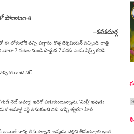
ితో పోరాటం-6
–
కనకదుర్గ
ఈ లోకంలోకి వచ్చి పడ్డాను. కొత్త టెక్నిషియన్ వచ్చింది. రాత్రి
ీ మోరా 7 గంటల నుండి పొద్దున 7 వరకు రెండు షిఫ్ట్స్ కలిపి
 వెళ్ళిపోయింది టెక్.
గ
గ
గుడ్ నైట్ అమ్మా! ఇదిగో పడుకుంటున్నాను. ‘మిల్లీ’ ఇపుడు
స
కో అమ్మా! రెస్ట్ తీసుకుంటే నీకు నొప్పి త్వరగా హీల్
శీ
అయితే నాన్న తీసుకెళ్ళాలి. అపుడు చెల్లిని తీసుకెళ్ళాలి ఇంత