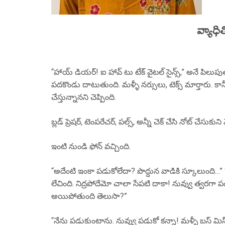
వ్యాధ
“హాయ్ డియర్! ఐ హావ్ టు టేక్ వైటల్ సైన్స్,” అనే పిలుపుతో 
పదకొండు దాటుతుంది. మళ్ళీ నర్సులు, టెక్స్ మార్తారు. కాన
చేస్తున్నానని చెప్పింది.
బ్లడ్ ప్రెషర్, టెంపరేచర్, పల్స్, అన్నీ చెక్ చేసి నోట్ చేసుకుని
ఇంటి నుండి ఫోన్ వచ్చింది.
“అదేంటి ఇంకా పడుకోలేదా? పొద్దున వాడికి స్కూలుంది…” “
లేచింది. నిద్రపోదేమో చాలా సేపటి దాకా! నువ్వు త్వరగా పడు
అయిపోతుంది తెలుసా?”
“నేను పడుకుంటాను. నువ్వు పడుకో కన్నా! మళ్ళీ బస్ మిస్ 