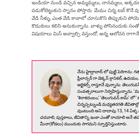
ఇండియా నుండి వచ్చిన అమ్మమ్మలు, నానమ్మలు, అక్కడలానే 
పడుకోబెట్టుకుని స్నానం పోస్తారు. మేము చిన్న టబ్ కొనే వుం
వేడి నీళ్ళు, ఎంత వేడి కావాలో చూసుకొని తిప్పుకుని 
కొడుకులు కలిసి అనుకున్నాను. వాళ్ళు పోసినందుకు సంతో
విషయాలు మిస్ అవ్వాల్సి వస్తుందో, అన్న ఆలోచన రాగానే
నేను హైద్రాబాద్ లో పుట్టి పెరిగాను. 
ఫ్రీలాన్సర్ గా డెక్కన్ క్రానికల్, ఉదయం, 
ఆర్టికల్స్ రాస్తూనే వున్నాను. తెలుగువ
సంవత్సరాలుగా నిర్వహిస్తున్నాను. ’మ
’శిరాకదంబం,’ ’తెలుగువన్.కామ్’ లో 
చిన్నప్పట్నుండి మధ్యతరగతి జీవితాల
వుంటుంది అని దాదాపు 13, 14 ఏళ
చదవాలి, పుస్తకాలు, జీవితాన్ని ఇంకా ఎంతో రాయాలి అనే తపన ఉ
మీనా(కోడలు) ముందుకు సాగమని స్ఫూర్తినిస్తుంటారు.