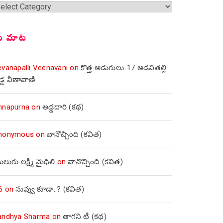
్షికలు
ీ మాట
evanapalli Veenavani
on
కొత్త అడుగులు-17 అడవితల్లి
డ్డ వీణావాణి
nnapurna
on
అడ్డదారి (కథ)
nonymous
on
వానొచ్చింది (కవిత)
లుగు లక్ష్మీ మైథిలి
on
వానొచ్చింది (కవిత)
వ
on
నువ్వు కూడా..? (కవిత)
andhya Sharma
on
తాగని టీ (కథ)