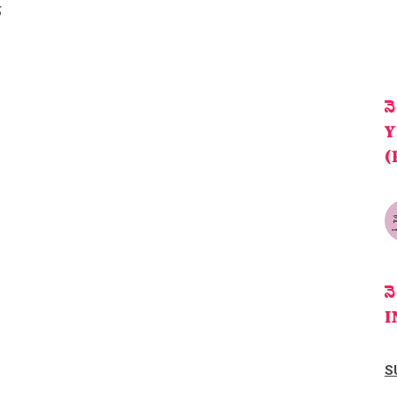
గ
న
Y
(
న
I
S