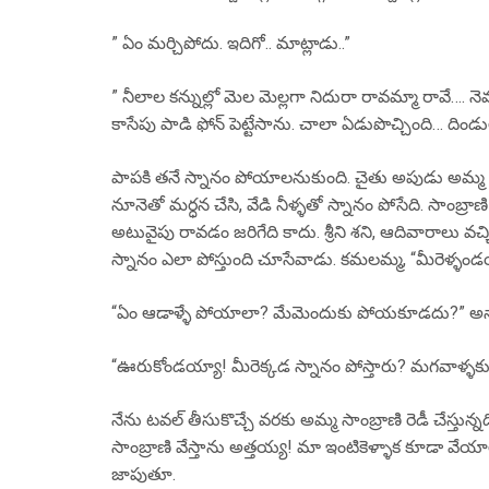
” ఏం మర్చిపోదు. ఇదిగో.. మాట్లాడు..”
” నీలాల కన్నుల్లో మెల మెల్లగా నిదురా రావమ్మా రావే…. నె
కాసేపు పాడి ఫోన్ పెట్టేసాను. చాలా ఏడుపొచ్చింది… దిండ
పాపకి తనే స్నానం పోయాలనుకుంది. చైతు అపుడు అమ్మ వా
నూనెతో మర్ధన చేసి, వేడి నీళ్ళతో స్నానం పోసేది. సాంబ్రా
అటువైపు రావడం జరిగేది కాదు. శ్రీని శని, ఆదివారాలు వ
స్నానం ఎలా పోస్తుంది చూసేవాడు. కమలమ్మ, “మీరెళ్ళండయ
“ఏం ఆడాళ్ళే పోయాలా? మేమెందుకు పోయకూడదు?” అన్
“ఊరుకోండయ్యా! మీరెక్కడ స్నానం పోస్తారు? మగవాళ్ళకు 
నేను టవల్ తీసుకొచ్చే వరకు అమ్మ సాంబ్రాణి రెడీ చేస్తున్నద
సాంబ్రాణి వేస్తాను అత్తయ్య! మా ఇంటికెళ్ళాక కూడా వే
జాపుతూ.