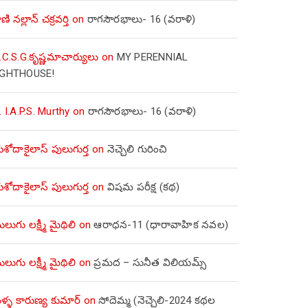
ణి నల్లాన్ చక్రవర్తి
on
రాగసౌరభాలు- 16 (వరాళి)
.C.S.G.కృష్ణమాచార్యులు
on
MY PERENNIAL
IGHTHOUSE!
. I.A.P.S. Murthy
on
రాగసౌరభాలు- 16 (వరాళి)
ోదాకైలాస్ పులుగుర్త
on
నెచ్చెలి గురించి
ోదాకైలాస్ పులుగుర్త
on
విషమ పరీక్ష (క‌థ‌)
లుగు లక్ష్మీ మైథిలి
on
ఆరాధన-11 (ధారావాహిక నవల)
లుగు లక్ష్మీ మైథిలి
on
ప్రమద – సునీత విలియమ్స్
్ళ కారుణ్య కుమార్
on
సోదెమ్మ (నెచ్చెలి-2024 కథల