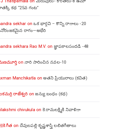
 J Thatipamala
on
మెరుపులు- కొరతలు-8 ఉమా
ూతక్కి కథ “25వ గంట”
handra sekhar
on
ఒక భార్గవి – కొన్ని రాగాలు -20
నోరంజకమైన రాగం—అభేరి
handra sekhara Rao M.V.
on
జ్ఞాపకాలసందడి -48
మణమూర్తి
on
నారి సారించిన నవల-10
axman Manchikatla
on
అతని ప్రియురాలు (కవిత)
లకమర్రి రాజేశ్వరి
on
జన్యు బంధం (కథ)
ilakshmi chivukula
on
కె.రామలక్ష్మికి నివాళిగా
||కె.గీత
on
దేవులపల్లి కృష్ణశాస్త్రి లలితగీతాలు