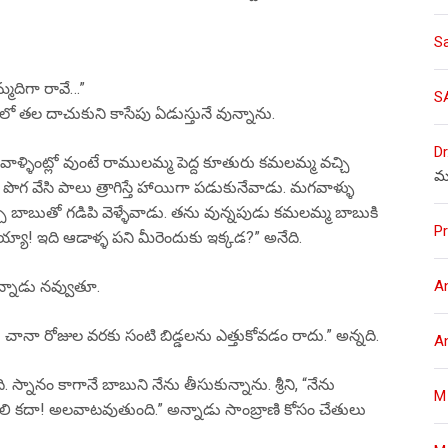
S
మ్మదిగా రావే…”
S
ులో తల దాచుకుని కాసేపు ఏడుస్తునే వున్నాను.
Dr
ళ్ళింట్లో వుంటే రాములమ్మ పెద్ద కూతురు కమలమ్మ వచ్చి
మ
ణి పొగ వేసి పాలు త్రాగిస్తే హాయిగా పడుకునేవాడు. మగవాళ్ళు
చ్చి బాబుతో గడిపి వెళ్ళేవాడు. తను వున్నపుడు కమలమ్మ బాబుకి
Pr
్యా! ఇది ఆడాళ్ళ పని మీరెందుకు ఇక్కడ?” అనేది.
A
నాడు నవ్వుతూ.
చానా రోజుల వరకు సంటి బిడ్డలను ఎత్తుకోవడం రాదు.” అన్నది.
A
ి. స్నానం కాగానే బాబుని నేను తీసుకున్నాను. శ్రీని, “నేను
M
యాలి కదా! అలవాటవుతుంది.” అన్నాడు సాంబ్రాణి కోసం చేతులు