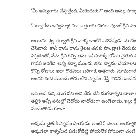
“మీ అమ్మగారు చేస్తార్లేండి. మీకెందుకు?” అంది అమ్మ సాంబ
“పర్వాలేదు ఇవ్వమ్మా! మా అత్తగారు బిజీగా వుంటే శ్రీని స
అయిదు నెల్ల తర్వాత శ్రీని వాళ్ళ ఇంటికి వెళినపుడు మొ
చేసేవారు. కానీ రాను రాను శైలజ తనకు సాంబ్రాణి వేయమన
పెట్టడంతో, నేను శ్రీని కల్సి తను ఆఫీసుకెళ్ళే లోపల చైతుకి స్
గొడవ జరిగేది. అన్న కన్నా ముందు తను స్నానం చేయాలని, 
కొన్ని రోజులు ఇలా గొడవలు జరిగాక, అత్తగారు, మామగా
అందరి కంటే ముందు తను లేచి స్నానం చేస్తే గొడవ ఉండదని 
ఇది ఆడ పని, మొగ పని అని వేరు చేసి మగవాళ్ళని చాలా ఇంటి 
తల్లికి అన్నీ పనుల్లో చేదోడు వాదోడుగా ఉండేవాడు. ఇల
వండుతాడు కూడా.
అపుడు చైతుకి స్నానం పోయడం అంటే 5 నెలలు అయ్యాక, నేన
అక్కడలా కాళ్ళమీద పడుకోబెట్టి పోయలేక పోయినా చంటి ప