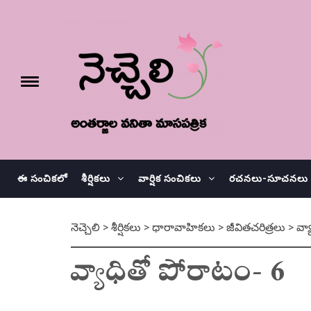
Skip
నెచ్చెలి
to
content
e
Toggle
menu
వనితా మాస పత్రిక
ఈ సంచికలో
శీర్షికలు
వార్షిక సంచికలు
రచనలు-సూచనలు
నెచ్చెలి
>
శీర్షికలు
>
ధారావాహికలు
>
జీవితచరిత్రలు
>
వ్
వ్యాధితో పోరాటం- 6