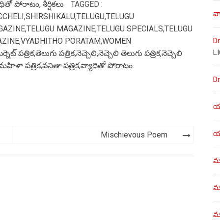
ాధితో పోరాటం
,
శీర్షికలు
TAGGED :
వా
CCHELI
,
SHIRSHIKALU
,
TELUGU
,
TELUGU
GAZINE
,
TELUGU MAGAZINE
,
TELUGU SPECIALS
,
TELUGU
Dr
AZINE
,
VYADHITHO PORATAM
,
WOMEN
L
్నెట్ పత్రిక
,
తెలుగు పత్రిక
,
నెచ్చెలి
,
నెచ్చెలి తెలుగు పత్రిక
,
నెచ్చెలి
మహిళా పత్రిక
,
వనితా పత్రిక
,
వ్యాధితో పోరాటం
Dr
యశ
యశ
Mischievous Poem
ము
ము
మళ