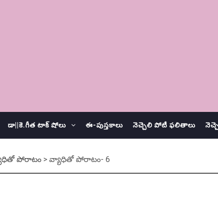
డా||కె.గీత టాక్ షోలు
ఈ-పుస్తకాలు
నెచ్చెలి పోటీ ఫలితాలు
నెచ్
యాధితో పోరాటం
>
వ్యాధితో పోరాటం- 6