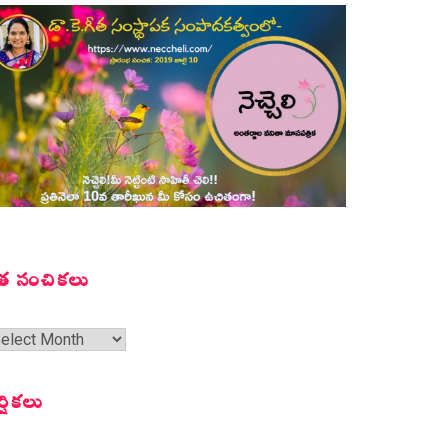
త సంచికలు
త
ంచికలు
ర్షికలు