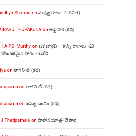
andhya Sharma
on
నువ్వు కూడా..? (కవిత)
AIBABU THUPAKULA
on
అడ్డదారి (కథ)
. I.A.P.S. Murthy
on
ఒక భార్గవి – కొన్ని రాగాలు -20
నోరంజకమైన రాగం—అభేరి
iya
on
తాగని టీ (కథ)
nnapurna
on
తాగని టీ (కథ)
nnapurna
on
జన్యు బంధం (కథ)
 J Thatipamala
on
సాహసయాత్ర- నేపాల్‌