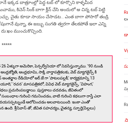
ఇక్కడ బాత్రూంల్లో పెద్ద టబ్ లో కూర్చొని కాళ్ళమీద
చాము, కిచెన్ సింక్ బాగా క్లీన్ చేసి అందులో అ చిన్న టబ్ పెట్టి
R
పోయొచ్చు. చైతు కూడా సాయం చేసాడట… ఎంత బాగా పోసారో తండ్రి
ల
షంగానే వున్నా, ఈ జబ్బు సంగతి త్వరగా తేలకపోతే ఇలా ఎన్ని
 దు:ఖం ముంచుకొచ్చింది.
డా
*****
V
సు
గత 26 ఏళ్ళుగా అమెరికా, పెన్సల్వేనియా లో నివసిస్తున్నాము. ’90 నుండి
ఆంధ్రజ్యోతి, ఆంధ్రభూమి, సాక్షి, వార్తాపత్రికలకు, వెబ్ మ్యాగజైన్స్ కి
న్ అంతర్జాల రేడియోలో ఆర్.జే గా ’పాటలపల్లకీ,’ కార్యక్రమాన్ని 13
Mo
యూరి,’ ’రచన’ మాసపత్రికలో, వివిధ వెబ్ మ్యాగజైన్స్, ’విహంగ,’
స
’ కథలు ప్రచురింపబడ్డాయి. పుస్తకాలు చదవడం, జీవితంలో
్లో సంబంధాల గురించి గమనించడం, వాటి గురించి కథలుగా రాస్తే ఎలా
్ళ వయసప్పట్నుండే ఆలోచించడం అలవాటయింది. ఇంకా ఎంతో
R
ంది. శ్రీనివాస్ తో, జీవిత సహచర్యం, చైతన్య, స్ఫూర్తి(పిల్లలు)
.చ