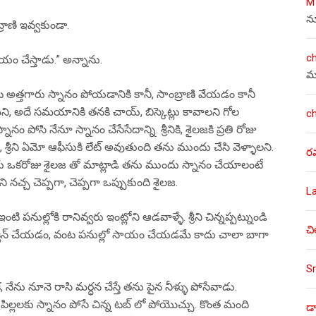
M
న
్రాణి ఇవ్వకుండా.
c
ాయం చేస్తాడు.” అన్నాను.
మ
దట అత్తగారు స్నానం పోయడానికి కానీ, సాంబ్రాణి వేయడం కానీ
ి, అదే సమయానికి తనకి చాయ్, బిస్కెట్లు కావాలని గోల
c
నానం పోసి నేనూ స్నానం చేసేసేదాన్ని. శ్రీనికి, శైలజకి ప్రతి రోజు
శ్రీని ఏమో ఆఫీసుకి లేట్ అవుతుంది తను ముందు చేసి వెళ్ళాలని.
ర
రు ఒకరోజు శైలజ తో మాట్లాడి తను ముందు స్నానం చేయాలంటే
నచ్చ చెప్పగా, చెప్పగా ఒప్పుకుంది శైలజ.
L
పనుల్లోకి రానివ్వరు ఇంట్లోని ఆడవాళ్ళే. శ్రీని చిన్నప్పట్నుండి
చి
్లు క్లీన్ చేయడం, వంట పనుల్లో సాయం చేయడమే కాదు చాలా బాగా
Sr
ు నూనె రాసి మర్ధన చేస్తే తను పైన నీళ్ళు పోసేవాడు.
ిల్లలకు స్నానం పోసే చిన్న టబ్ లో పోయొచ్చు. కొంత మంది
డా