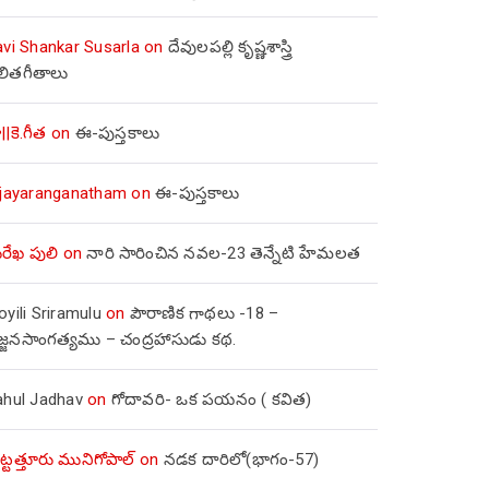
avi Shankar Susarla
on
దేవులపల్లి కృష్ణశాస్త్రి
లితగీతాలు
||కె.గీత
on
ఈ-పుస్తకాలు
ijayaranganatham
on
ఈ-పుస్తకాలు
రేఖ పులి
on
నారి సారించిన నవల-23 తెన్నేటి హేమలత
yili Sriramulu
on
పౌరాణిక గాథలు -18 –
జ్జనసాంగత్యము – చంద్రహాసుడు కథ.
ahul Jadhav
on
గోదావరి- ఒక పయనం ( కవిత)
ిట్టత్తూరు మునిగోపాల్
on
నడక దారిలో(భాగం-57)