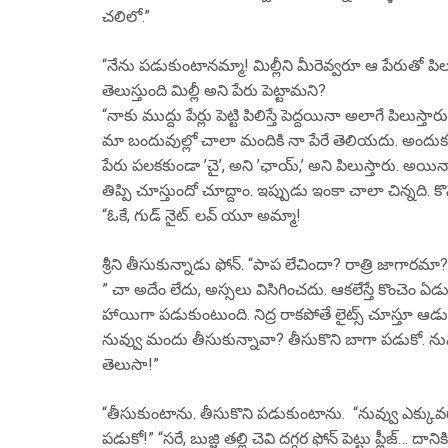
చలిలో.”
“నేను పడుకుంటానమ్మా! మిల్లీని మీరెవ్వరూ ఆ పేరుతో పిలవట
తెలుస్తుంది మిల్లీ అని పేరు పెట్టామని?
“నాకు ముద్దు పేర్లు పెట్టి పిలిస్తే పెద్దయినా అలాగే పిల
మా బందువుల్లో చాలా మందికి నా పేరే తెలియదు. అందుకని నీ
పేరు పలకకుండా ’చై’, అని ’ఛాయ్,’ అని పిలుస్తారు. అయినా క
తిప్పి చూస్తుందో చూద్దాం. ఇప్పుడు ఇంకా చాలా చిన్నది. క
“ఓకే, గుడ్ నైట్. లవ్ యూ అమ్మా!
శ్రీని తీసుకున్నాడు ఫోన్. “పాప లేచిందా? రాత్రి జాగారమా?
” చా అదేం లేదు, అస్సలు విసిగించదు. ఆకలేస్తే కొంచెం ఏడుప
హాయిగా పడుకుంటుంది. నిద్ర రాకపోతే లైట్స్ చూస్తూ ఆడుత
నువ్వు మందు తీసుకున్నావా? తీసుకొని బాగా పడుకో. నువ
తెలుసా!”
“తీసుకుంటాను. తీసుకొని పడుకుంటాను. “నువ్వు ఎక్కువ
పడుకో!” “సరే, బుజ్జి తల్లి చెవి దగ్గర ఫోన్ పెట్టు ప్లీజ్…