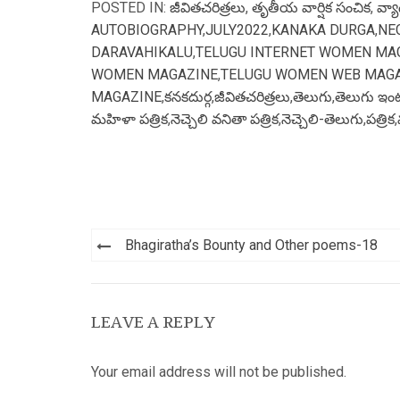
POSTED IN:
జీవితచరిత్రలు
,
తృతీయ వార్షిక సంచిక
,
వ్య
AUTOBIOGRAPHY
,
JULY2022
,
KANAKA DURGA
,
NE
DARAVAHIKALU
,
TELUGU INTERNET WOMEN MA
WOMEN MAGAZINE
,
TELUGU WOMEN WEB MAG
MAGAZINE
,
కనకదుర్గ
,
జీవితచరిత్రలు
,
తెలుగు
,
తెలుగు ఇంటర
మహిళా పత్రిక
,
నెచ్చెలి వనితా పత్రిక
,
నెచ్చెలి-తెలుగు
,
పత్రిక
,
Post
Bhagiratha’s Bounty and Other poems-18
navigation
LEAVE A REPLY
Your email address will not be published.