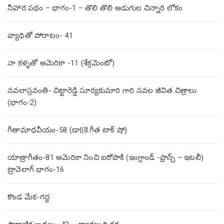
నీహార పథం – భాగం-1 – తొలి తొలి అడుగుల చిన్నారి లోకం
వ్యాధితో పోరాటం- 41
నా కళ్ళతో అమెరికా -11 (శేక్రమెంటో)
నవలాస్రవంతి- చిట్టారెడ్డి సూర్యకుమారి గారి నవల జీవిత చిత్రాలు
(భాగం-2)
గీతామాధవీయం-58 (డా||కె.గీత టాక్ షో)
యాత్రాగీతం-81 అమెరికా నించి ఐరోపాకి (ఇంగ్లాండ్ -ఫ్రాన్స్ – ఇటలీ)
ట్రావెలాగ్ భాగం-16
కొండ మేక-గద్ద