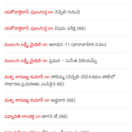
యశోదాకైలాస్ పులుగుర్త
on
నెచ్చెలి గురించి
యశోదాకైలాస్ పులుగుర్త
on
విషమ పరీక్ష (క‌థ‌)
ములుగు లక్ష్మీ మైథిలి
on
ఆరాధన-11 (ధారావాహిక నవల)
ములుగు లక్ష్మీ మైథిలి
on
ప్రమద – సునీత విలియమ్స్
మళ్ళ కారుణ్య కుమార్
on
సోదెమ్మ (నెచ్చెలి-2024 కథల పోటీలో
సాధారణ ప్రచురణకు ఎంపికైన కథ)
మళ్ళ కారుణ్య కుమార్
on
అడ్డదారి (కథ)
పద్మావతి రాంభక్త
on
తాగని టీ (కథ)