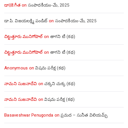
డా||కె.గీత
on
సంపాదకీయం-మే, 2025
డా.పి. విజయలక్ష్మి పండిట్
on
సంపాదకీయం-మే, 2025
చిట్టత్తూరు మునిగోపాల్
on
తాగని టీ (కథ)
చిట్టత్తూరు మునిగోపాల్
on
తాగని టీ (కథ)
Anonymous
on
విషమ పరీక్ష (క‌థ‌)
నామని సుజనాదేవి
on
చక్కని చుక్క (కథ)
నామని సుజనాదేవి
on
విషమ పరీక్ష (క‌థ‌)
Basaveshwar Penugonda
on
ప్రమద – సునీత విలియమ్స్