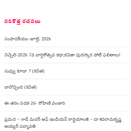
సరికొత్త రచనలు
సంపాదకీయం-జూలై, 2026
నెచ్చెలి-2026 7వ వార్షికోత్సవ కథా,కవితా పురస్కార పోటీ ఫలితాలు!
నువ్వు కూడా..? (కవిత)
వానొచ్చింది (కవిత)
ఈ తరం నడక-26- రోహిణి వంజారి
ప్రమద – గాడ్ మదర్ ఆఫ్ ఇండియన్ కార్డియాలజీ – డా.శివరామకృష్ణ
అయ్యర్ పద్మావతి