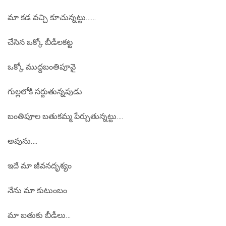
మా కడ వచ్చి కూచున్నట్టు……
చేసిన ఒక్కో బీడీలకట్ట
ఒక్కో ముద్దబంతిపూవై
గుల్లలోకి సర్దుతున్నపుడు
బంతిపూల బతుకమ్మ పేర్చుతున్నట్టు….
అవును….
ఇదే మా జీవనదృశ్యం
నేను మా కుటుంబం
మా బతుకు బీడీలు…