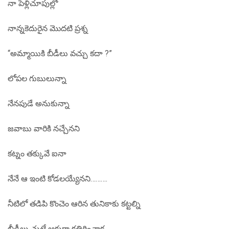
నా పెళ్లిచూపుల్లో
నాన్నకెదురైన మొదటి ప్రశ్న
“అమ్మాయికి బీడీలు వచ్చు కదా ?”
లోపల గుబులున్నా
నేనపుడే అనుకున్నా
జవాబు వారికి నచ్చేనని
కట్నం తక్కువే ఐనా
నేనే ఆ ఇంటి కోడలయ్యేనని……….
నీటిలో తడిపి కొంచెం ఆరిన తునికాకు కట్టల్ని
బీడీలు చుట్టే ఆకుగా కత్తిరించాక