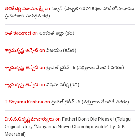
తెలికిచెర్ల విజయలక్ష్మి
on
సక్సెస్ (నెచ్చెలి-2024 కథల పోటీలో సాధారణ
ప్రచురణకు ఎంపికైన కథ)
లత కందికొండ
on
లంకంత ఇల్లు (కథ)
శ్యామకృష్ణ తెన్నేటి
on
విజయం (కవిత)
శ్యామకృష్ణ తెన్నేటి
on
ట్రావెల్ డైరీస్ -6 (నక్షత్రాలు నేలదిగే నగరం)
శ్యామకృష్ణ తెన్నేటి
on
విషమ పరీక్ష (క‌థ‌)
T Shyama Krishna
on
ట్రావెల్ డైరీస్ -6 (నక్షత్రాలు నేలదిగే నగరం)
Dr.C.S.G.కృష్ణమాచార్యులు
on
Father! Don’t Die Please! (Telugu
Original story “Naayanaa Nuvvu Chacchipovadde” by Dr K.
Meerabai)