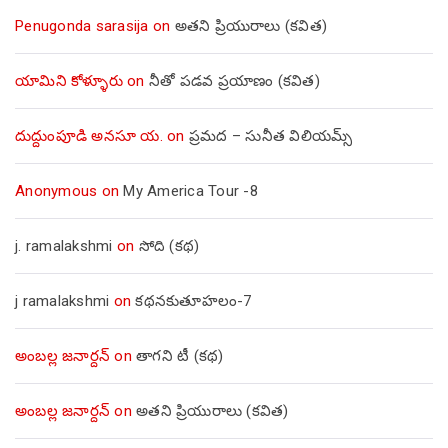
Penugonda sarasija
on
అతని ప్రియురాలు (కవిత)
యామిని కోళ్ళూరు
on
నీతో పడవ ప్రయాణం (కవిత)
దుద్దుంపూడి అనసూ య.
on
ప్రమద – సునీత విలియమ్స్
Anonymous
on
My America Tour -8
j. ramalakshmi
on
సోది (కథ)
j ramalakshmi
on
కథనకుతూహలం-7
అంబల్ల జనార్దన్
on
తాగని టీ (కథ)
అంబల్ల జనార్దన్
on
అతని ప్రియురాలు (కవిత)