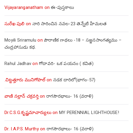
Vijayaranganatham
on
ఈ-పుస్తకాలు
సురేఖ పులి
on
నారి సారించిన నవల-23 తెన్నేటి హేమలత
Moyili Sriramulu
on
పౌరాణిక గాథలు -18 – సజ్జనసాంగత్యము –
చంద్రహాసుడు కథ.
Rahul Jadhav
on
గోదావరి- ఒక పయనం ( కవిత)
.చిట్టత్తూరు మునిగోపాల్
on
నడక దారిలో(భాగం-57)
వాణి నల్లాన్ చక్రవర్తి
on
రాగసౌరభాలు- 16 (వరాళి)
Dr.C.S.G.కృష్ణమాచార్యులు
on
MY PERENNIAL LIGHTHOUSE!
Dr. I.A.P.S. Murthy
on
రాగసౌరభాలు- 16 (వరాళి)