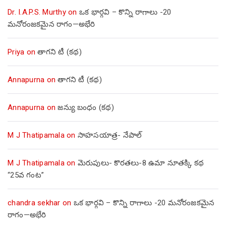
Dr. I.A.P.S. Murthy
on
ఒక భార్గవి – కొన్ని రాగాలు -20
మనోరంజకమైన రాగం—అభేరి
Priya
on
తాగని టీ (కథ)
Annapurna
on
తాగని టీ (కథ)
Annapurna
on
జన్యు బంధం (కథ)
M J Thatipamala
on
సాహసయాత్ర- నేపాల్‌
M J Thatipamala
on
మెరుపులు- కొరతలు-8 ఉమా నూతక్కి కథ
“25వ గంట”
chandra sekhar
on
ఒక భార్గవి – కొన్ని రాగాలు -20 మనోరంజకమైన
రాగం—అభేరి