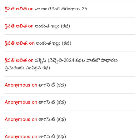
శ్రీపతి లలిత
on
నా అంతరంగ తరంగాలు-25
శ్రీపతి లలిత
on
లంకంత ఇల్లు (కథ)
శ్రీపతి లలిత.
on
లంకంత ఇల్లు (కథ)
శ్రీపతి లలిత
on
సక్సెస్ (నెచ్చెలి-2024 కథల పోటీలో సాధారణ
ప్రచురణకు ఎంపికైన కథ)
Anonymous
on
తాగని టీ (కథ)
Anonymous
on
తాగని టీ (కథ)
Anonymous
on
తాగని టీ (కథ)
Anonymous
on
తాగని టీ (కథ)