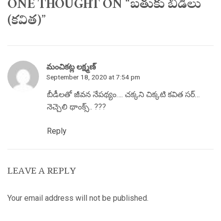
ONE THOUGHT ON “బతుకు బీడీలు
(కవిత)”
మంచికట్ల లక్ష్మణ్
September 18, 2020 at 7:54 pm
బీడీలతో జీవన నేపథ్యం…. చక్కని చిక్కటి కవిత సర్…
నెచ్చెలి థాంక్స్.. ???
Reply
LEAVE A REPLY
Your email address will not be published.