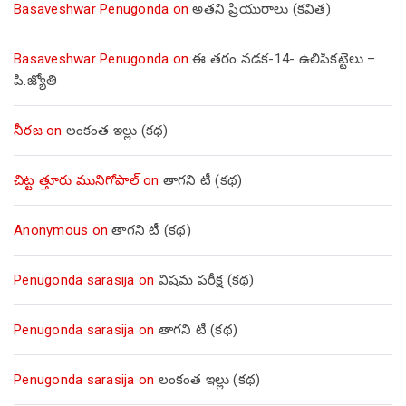
Basaveshwar Penugonda
on
అతని ప్రియురాలు (కవిత)
Basaveshwar Penugonda
on
ఈ తరం నడక-14- ఉలిపికట్టెలు –
పి.జ్యోతి
నీరజ
on
లంకంత ఇల్లు (కథ)
చిట్ట త్తూరు మునిగోపాల్
on
తాగని టీ (కథ)
Anonymous
on
తాగని టీ (కథ)
Penugonda sarasija
on
విషమ పరీక్ష (క‌థ‌)
Penugonda sarasija
on
తాగని టీ (కథ)
Penugonda sarasija
on
లంకంత ఇల్లు (కథ)