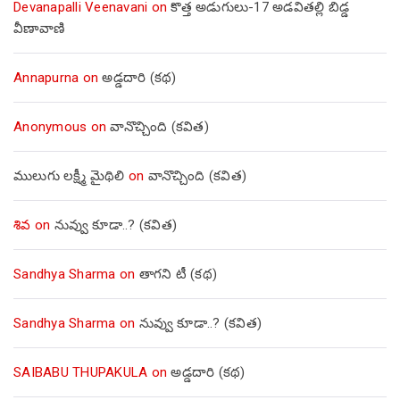
Devanapalli Veenavani
on
కొత్త అడుగులు-17 అడవితల్లి బిడ్డ
వీణావాణి
Annapurna
on
అడ్డదారి (కథ)
Anonymous
on
వానొచ్చింది (కవిత)
ములుగు లక్ష్మీ మైథిలి
on
వానొచ్చింది (కవిత)
శివ
on
నువ్వు కూడా..? (కవిత)
Sandhya Sharma
on
తాగని టీ (కథ)
Sandhya Sharma
on
నువ్వు కూడా..? (కవిత)
SAIBABU THUPAKULA
on
అడ్డదారి (కథ)