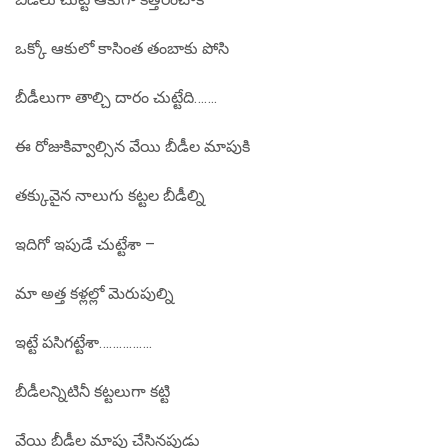
ఒక్కో ఆకులో కాసింత తంబాకు పోసి
బీడీలుగా తాల్చి దారం చుట్టేది…….
ఈ రోజుకివ్వాల్సిన వేయి బీడీల మాపుకి
తక్కువైన నాలుగు కట్టల బీడీల్ని
ఇదిగో ఇపుడే చుట్టేశా –
మా అత్త కళ్లల్లో మెరుపుల్ని
ఇట్టే పసిగట్టేశా…………….
బీడీలన్నిటినీ కట్టలుగా కట్టి
వేయి బీడీల మాపు చేసినపుడు