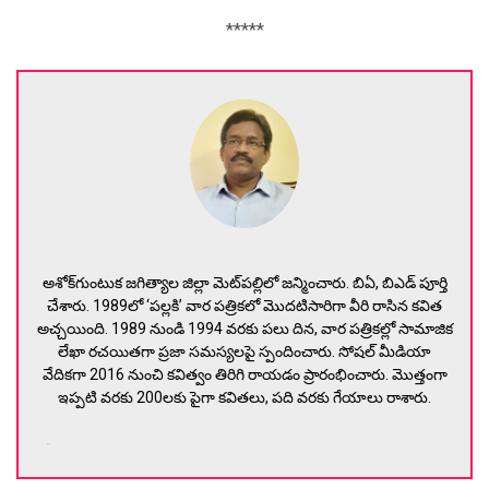
*****
అశోక్‌గుంటుక జగిత్యాల జిల్లా మెట్‌పల్లిలో జన్మించారు. బిఏ, బిఎడ్‌ పూర్తి
చేశారు. 1989లో ‘పల్లకి’ వార పత్రికలో మొదటిసారిగా వీరి రాసిన కవిత
అచ్చయింది. 1989 నుండి 1994 వరకు పలు దిన, వార పత్రికల్లో సామాజిక
లేఖా రచయితగా ప్రజా సమస్యలపై స్పందించారు. సోషల్‌ మీడియా
వేదికగా 2016 నుంచి కవిత్వం తిరిగి రాయడం ప్రారంభించారు. మొత్తంగా
ఇప్పటి వరకు 200లకు పైగా కవితలు, పది వరకు గేయాలు రాశారు.
-