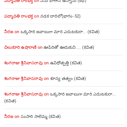
పద్మావతి రాంభక్త
on
నేను బాగానే ఉన్నాను (క‌థ‌)
పద్మావతి రాంభక్త
on
నడక దారిలో(భాగం-52)
నీరజ
on
ఒక్కసారి జవాబుగా మారి ఎదుటకురా…. (కవిత)
చిలుకూరి ఉషారాణి
on
ఊపిరితో ఊదుకుని…… (కవిత)
శింగరాజు శ్రీనివాసరావు
on
ఉవిధోత్పత్తి (కవిత)
శింగరాజు శ్రీనివాసరావు
on
శూన్య తత్వం (కవిత)
శింగరాజు శ్రీనివాసరావు
on
ఒక్కసారి జవాబుగా మారి ఎదుటకురా….
(కవిత)
నీరజ
on
సంసారి సాలెమ్మ (కవిత)