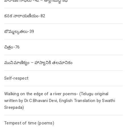
పౌరాణిక గాథలు -42 – త్యాగబుద్ధి కథ
కనక నారాయణీయం-82
బొమ్మల్కతలు-39
చిత్రం-76
మునిమాణిక్యం – హాస్యానికి తలమానికం
Self-respect
Walking on the edge of a river poems- (Telugu original
written by Dr.C.Bhavani Devi, English Translation by Swathi
Sreepada)
Tempest of time (poems)