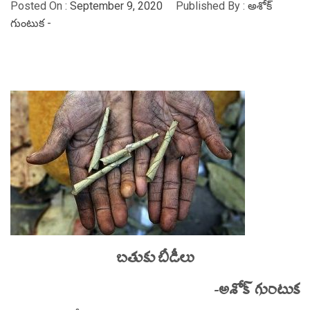
Posted On :
September 9, 2020
Published By :
అశోక్
గుంటుక -
బతుకు బీడీలు
-అశోక్ గుంటుక