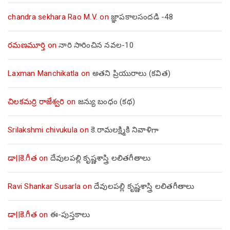
chandra sekhara Rao M.V.
on
జ్ఞాపకాలసందడి -48
రమణమూర్తి
on
నారి సారించిన నవల-10
Laxman Manchikatla
on
అతని ప్రియురాలు (కవిత)
చిలకమర్రి రాజేశ్వరి
on
జన్యు బంధం (కథ)
Srilakshmi chivukula
on
కె.రామలక్ష్మికి నివాళిగా
డా||కె.గీత
on
దేవులపల్లి కృష్ణశాస్త్రి లలితగీతాలు
Ravi Shankar Susarla
on
దేవులపల్లి కృష్ణశాస్త్రి లలితగీతాలు
డా||కె.గీత
on
ఈ-పుస్తకాలు