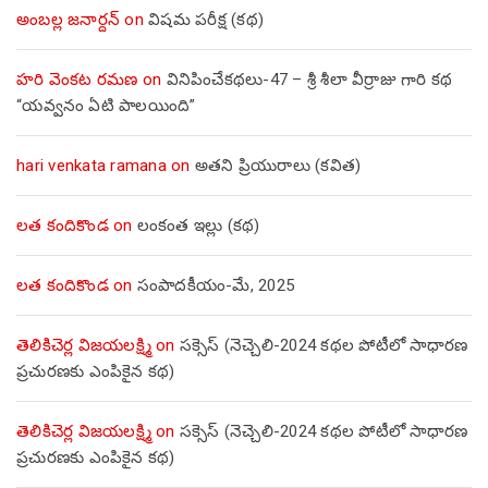
అంబల్ల జనార్దన్
on
విషమ పరీక్ష (క‌థ‌)
హరి వెంకట రమణ
on
వినిపించేకథలు-47 – శ్రీ శీలా వీర్రాజు గారి కథ
“యవ్వనం ఏటి పాలయింది”
hari venkata ramana
on
అతని ప్రియురాలు (కవిత)
లత కందికొండ
on
లంకంత ఇల్లు (కథ)
లత కందికొండ
on
సంపాదకీయం-మే, 2025
తెలికిచెర్ల విజయలక్ష్మి
on
సక్సెస్ (నెచ్చెలి-2024 కథల పోటీలో సాధారణ
ప్రచురణకు ఎంపికైన కథ)
తెలికిచెర్ల విజయలక్ష్మి
on
సక్సెస్ (నెచ్చెలి-2024 కథల పోటీలో సాధారణ
ప్రచురణకు ఎంపికైన కథ)