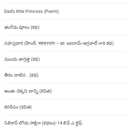
Dad’s little Princess (Poem)
తంగేడు పూలు (క‌థ‌)
సహస్రధార (హిందీ: सहस्रधारा – డా. బలరామ్ అగ్రవాల్ గారి కథ)
ముందు జాగ్రత్త (క‌థ‌)
తీరం దాటిన… (క‌థ‌)
అంతు చిక్కని దాన్ని (కవిత)
కరదీపం (కవిత)
సిలికాన్ లోయ సాక్షిగా (కథలు)-14 లివ్ ఎ లైఫ్