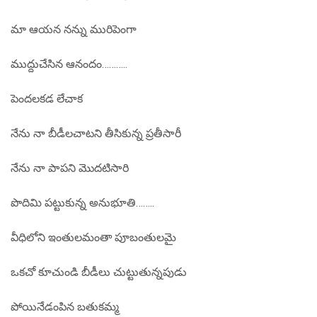
మా ఆయన నన్ను మురిపెంగా
ముద్దుచేసిన ఆనందం………..
పెందలకడ లేచాక
నేను నా బీడీలచాటని తీసికున్న ప్రతీసారీ
నేను నా పాపని మొదటిసారి
పొదిమి పట్టుకున్న అనుభూతి……..
వీధిలోని ఇంతులమంతా పూబంతులమై
ఒకచో కూచుండి బీడీలు చుట్టుతున్నపుడు
పోయినేడంపిన బతుకమ్మ