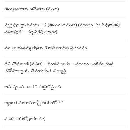
అనుబంధాలు-ఆవేశాలు (నవల)
స్వర్ణపురి గ్రామస్థులు – 2 (అనువాదనవల) (మూలం- ‘ది పీపుల్ ఆఫ్
సునాపుట్’ – హృషికేష్ పాండా)
మా నాయనమ్మ కథలు-3 ఆవ కాయల ప్రహసనం
దేవి చౌధురాణి (నవల) – రెండవ భాగం – మూలం-బంకిమ చంద్ర
ఛటోపాధ్యాయ, తెనుగు సేత-విద్యార్థి
అనుసృజన- ఆ గది గుర్తుకొస్తుంది
అల్లంత దూరాన ఆస్ట్రేలియాలో-27
నడక దారిలో(భాగం-67)