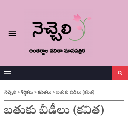
Skip
నెచ్చెలి
to
content
e
Toggle
menu
వనితా మాస పత్రిక
Primary
Menu
నెచ్చెలి
>
శీర్షికలు
>
కవితలు
>
బతుకు బీడీలు (కవిత)
బతుకు బీడీలు (కవిత)