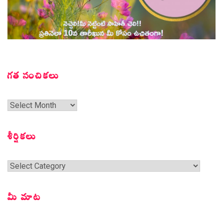
గత సంచికలు
గత
సంచికలు
శీర్షికలు
శీర్షికలు
మీ మాట