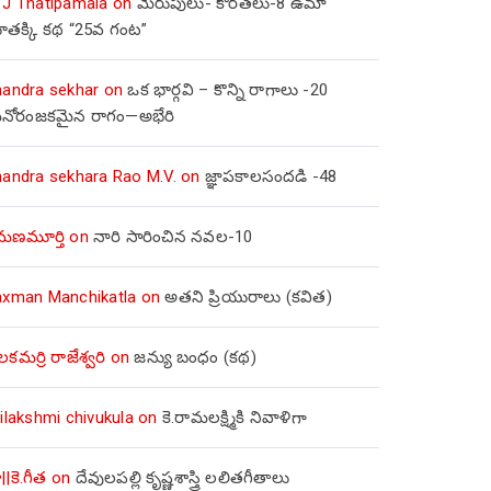
 J Thatipamala
on
మెరుపులు- కొరతలు-8 ఉమా
ూతక్కి కథ “25వ గంట”
handra sekhar
on
ఒక భార్గవి – కొన్ని రాగాలు -20
నోరంజకమైన రాగం—అభేరి
handra sekhara Rao M.V.
on
జ్ఞాపకాలసందడి -48
మణమూర్తి
on
నారి సారించిన నవల-10
axman Manchikatla
on
అతని ప్రియురాలు (కవిత)
లకమర్రి రాజేశ్వరి
on
జన్యు బంధం (కథ)
ilakshmi chivukula
on
కె.రామలక్ష్మికి నివాళిగా
||కె.గీత
on
దేవులపల్లి కృష్ణశాస్త్రి లలితగీతాలు