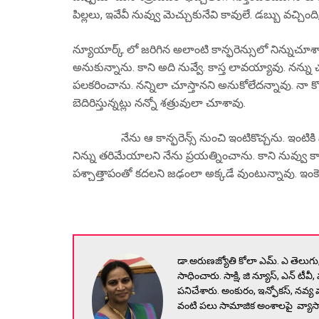
పిల్లలు, ఇవేవీ నువ్వు మెచ్చుకునేవి కావులే. డబ్బు వచ్చిం
న్యూయార్క్ లో జరిగిన అలాంటి కాన్ఫరెన్సులో నిన్నుచూశా
అనుకున్నాను. కాని అది నువ్వే. కాస్త లావయ్యావు. నన్ను చ
పలకరించాను. నన్నిలా చూస్తానని అనుకోలేదన్నావు. నా కొత
బెదిరిస్తున్నట్లు నన్నో శత్రువులా చూశావు.
నేను ఆ కాన్ఫరెన్స్ నుంచి ఇంటికొచ్చను. ఇంటికి నేనొచ
నిన్ను తరిమేయాలని నేను ప్రయత్నించాను. కాని నువ్వు కా
పశ్చాత్తాపంతో కదలని జఢంలా అక్కడే వుంటున్నావు. ఇంకెప
డా.అరుణజ్యోతి కోలా ఎమ్. ఎ తెలుగు, ఎ
సాధించారు. సాక్షి, జి న్యూస్, ఎన్ టీవీ, 
పనిచేశారు. అంకురం, ఇన్ఫోకస్, నవ్య వం
వంటి పలు సామాజిక అంశాలపై వ్యాసా