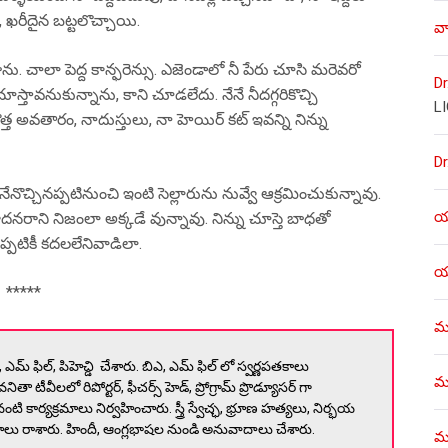
ది, ఖరీదైన బట్టలొచ్చాయి.
వా
ను. చాలా పెద్ద కాన్ఫరెన్సు. ఎజెండాలో నీ పేరు చూసి మరెవరో
Dr
ూస్తావనుకున్నాను, కాని చూడలేదు. నేనే నీదగ్గరికొచ్చి
L
్త అవతారం, నాదుస్తులు, నా హెయిర్ కట్ ఇవన్ని నిన్ను
Dr
్చినప్పటినుంచి ఇంటి సెల్లారును నువ్వే ఆక్రమించుకున్నావు.
యశ
దనరాని నిజంలా అక్కడే వున్నావు. నిన్ను చూస్తె బాధతో
్పటికీ కదలలేనివాడిలా.
యశ
*****
ము
మ్ ఫిల్, పిహెచ్డి చేశారు. బిఎ, ఎమ్ ఫిల్ లో స్వర్ణపతకాలు
ము
వనితా టీవీలలో రిపోర్టర్, ఫీచర్స్ హెడ్, ప్రోగ్రామ్ ప్రొడ్యూసర్ గా
టి కార్యక్రమాలు నిర్వహించారు. స్త్రీ స్వేచ్ఛ, భ్రూణ హత్యలు, నిర్భయ
లు రాశారు. హిందీ, ఆంగ్లభాషల నుండి అనువాదాలు చేశారు.
మళ