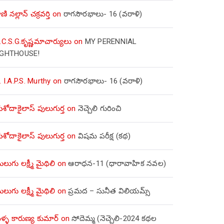
ణి నల్లాన్ చక్రవర్తి
on
రాగసౌరభాలు- 16 (వరాళి)
.C.S.G.కృష్ణమాచార్యులు
on
MY PERENNIAL
IGHTHOUSE!
. I.A.P.S. Murthy
on
రాగసౌరభాలు- 16 (వరాళి)
ోదాకైలాస్ పులుగుర్త
on
నెచ్చెలి గురించి
ోదాకైలాస్ పులుగుర్త
on
విషమ పరీక్ష (క‌థ‌)
లుగు లక్ష్మీ మైథిలి
on
ఆరాధన-11 (ధారావాహిక నవల)
లుగు లక్ష్మీ మైథిలి
on
ప్రమద – సునీత విలియమ్స్
్ళ కారుణ్య కుమార్
on
సోదెమ్మ (నెచ్చెలి-2024 కథల