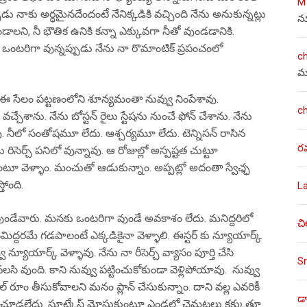
M
 నాకు అర్ధమైనదేందంటే నేనిక్కడికి వచ్చింది నేను అనుకున్నట్లు
న
ాలని, నీ భౌతిక ఉనికి కన్నా ఎక్కువగా నీతో వుండడానికి.
ను ఒంటరిగా వున్నప్పుడు నేను నా రొమాంటిక్ ప్రపంచంలో
c
మ
ఈ సేలం పట్టణంలోని శూన్యమంతా నువ్వు నింపేశావు.
c
వచ్చేశాను. నేను బోస్టన్ రైలు స్టేషను నుంచే ఫోన్ చేశాను. నేను
ు. నీలో సంతోషమూ లేదు. ఆశ్చర్యమూ లేదు. టెన్నిసన్ రాసిన
ర
రిసెర్చ్ పనిలో వున్నావు. ఆ రోజుల్లో అస్పష్టత చుట్టూ
టూ వెళ్ళాం. మంచుతో ఆడుకున్నాం. అప్పట్లో అదంతా స్వేఛ్ఛ
తోంది.
L
ండేవారు. మనకు ఒంటరిగా వుండే అవకాశం లేదు. మనిద్దరిలో
చి
ిద్దరమే గడపాలంటే ఎక్కడికైనా వెళ్ళాలి. ఈస్టర్ కు న్యూయార్క్
్యూయార్క్ వెళ్ళావు. నేను నా రీసెర్చ్ వ్యాసం పూర్తి చేసి
Sr
ి వుంది. కాని నువ్వు పట్టించుకోకుండా వెళ్లిపోయావు. నువ్వు
ల్ రూం తీసుకోవాలని మనం ప్లాన్ చేసుకున్నాం. దాని వల్ల ఎవరికీ
డా
చూడలేదు. సూట్కేస్ మోసుకుంటూ ఎండలో చెమటలు కక్కుతూ