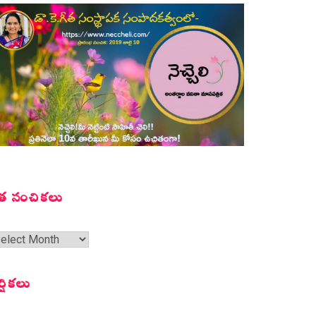
త సంచికలు
త
ంచికలు
ర్షికలు