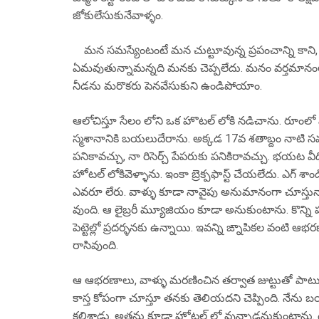
జోకులేసుకునేవాళ్ళం.
మన సమస్యేంటంటే మన చుట్టూవున్న ప్రపంచాన్ని కాని,
ఏమవుతున్నామన్నది మనకు చెప్పలేదు. మనం వర్తమానంలో ర
నీడను మరొకరు పెనవేసుకుని ఉండిపోయాం.
ఆలోచిస్తూ సేలం లోని ఒక హొటల్ లోకి నడిచాను. రూంల
స్మశానానికి బయలుదేరాను. అక్కడ 17వ శతాబ్దం నాటి సమా
పనికావచ్చు, నా రిసెర్చ్ పేపరుకు పనికిరావచ్చు. భయట వీ
హోటల్ లోకివెళ్ళాను. ఇంకా బ్రెక్పఫాస్ట్ చేయలేదు. ఎగ్ శ
ఎవరూ లేరు. వాళ్ళు కూడా నావైపు అనుమానంగా చూస్తున్నార
వుంది. ఆ లైబ్రరీ మ్యూజియం కూడా అనుకుంటాను. కొన్ని 
పెట్టెల్లో ప్రదర్ళనకు ఉన్నాయి. ఇవన్ని ఙ్నాపికల వంటి ఆ
రాసివుంది.
ఆ ఆభరణాలు, వాళ్ళు మరణించిన తర్వాత జుట్టుతో పాటు క
కాస్త కోపంగా చూస్తూ తనకు తెలియదని చెప్పింది. నేన
కలిశాడు. అతను కూడా హోటల్ లో వున్నాడనుకుంటాను. డ్రి