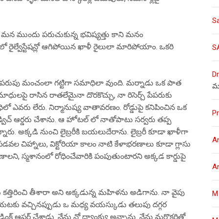
S
 మన ముందు పరుచుకున్న భవిష్యత్తు కాని మనం
ైల్వేస్టేషన్లో ఆగిపోయిన ఖాళీ రైలులా మారిపోయాం. ఒకరి
S
Dr
ో పరుపు మంచంలా గట్టిగా సమాధిలా వుంది. మర్నాడు ఒక పాత
మ
ధులపై రాసిన రాతలేమైనా దొరకొచ్చు, నా రిసెర్చ్ పేపరుకు
ధిలో ఎవరు లేరు. నిర్మానుష్య వాతావరణం. రోడ్డుపై కనిపించిన ఒక
Pr
ాండ్విచ్ ఆర్డరు చేశాను. ఆ హోటల్ లో నాతోపాటు సర్వరు తప్ప
ు. అక్కడి నుంచి లైబ్రరీకి బయలుదేరాను. లైబ్రరీ కూడా ఖాళీగా
A
పడవల చిహ్నాలు, విక్టోరియా కాలం నాటి కేళాభరణాలు కూడా గ్లాసు
భరణాలని, స్మశానంలో రోధించేవారికి పంపుతుంటారని అక్కడ కార్డుపై
A
త్తిరించి తీశారా అని అక్కడున్న మహిళను అడిగాను. నా వైపు
M
ు బయటకు వచ్చినప్పుడు ఒ మధ్య వయస్కుడు తలుపు దగ్గర
ంక్ ఆఫర్ చేశాడు. నేను నో ధ్యాంక్యు అన్నాను. నేను మరొకరితో