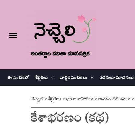
Skip
నెచ్చెలి
to
content
e
Toggle
menu
వనితా మాస పత్రిక
ఈ సంచికలో
శీర్షికలు
వార్షిక సంచికలు
రచనలు-సూచనలు
నెచ్చెలి
>
శీర్షికలు
>
ధారావాహికలు
>
అనువాదరచనలు
కేశాభరణం (కథ)