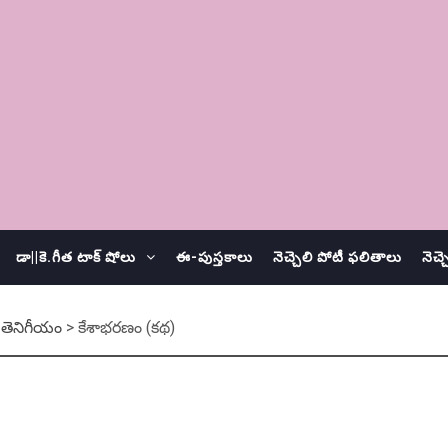
డా||కె.గీత టాక్ షోలు
ఈ-పుస్తకాలు
నెచ్చెలి పోటీ ఫలితాలు
నెచ్
>
తెనిగీయం
>
కేశాభరణం (కథ)