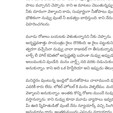
పాటు వచ్చానని చెప్పాను. కాని ఆ మాటలు చెబుతున్నప్పుడు
నీకు దూరంగా వెళ్ళాలని కాదు, సంపూర్ణంగా నీతోపాటు వుండ
భౌతికంగా నువ్వు వుంటే నీ జడత్వం బాధిస్తుంది. కాని నే
విహరించగలను.
మూడు రోజులు బయటకు వెళుతున్నానని నీకు చెప్పాను. 
అదృష్టవశాత్తు సాయంత్రం రైలు దొరికింది. ఆ రైలు పట్టుకుని 
త్వరగా వచ్చేసినా నువ్వు చాలా కాజువల్ గా తీసుకున్నావ
లాక్స్ లీ హాల్ కవితలో అస్పష్టతపై బహుశా నువ్వు అప్పుడు 
అలుముకుని వుండేది. మనం చార్ల్స్ నది వరకు నడుచుకుం
అనుకున్నాం. కాని అది ఒక హిస్టీరియా అని ఇప్పుడు తెలుస్
మనిద్దరం వుంటున్న ఇండ్లలో మనతోపాటు చాలాముంది వు
ఎవరికీ కారు లేదు. లోకల్ హోటల్ కి మనం వెళ్ళలేము. మనమ
వెళ్ళాలని అనుకున్నాం. అంతకు కొన్ని రోజుల ముందే నువ్వు న
వస్తానన్నాను. కాని నువ్వు కూడా మూడు వ్యాసాలు ఇవ్వవలస
మీ ఊరి స్నేహితుడితో వుంటే నేను న్యూయార్క్ వచ్చి సింగి
అనుమానం రాదు. అంతకుముందు ఎప్పుడు న్యూయార్కు