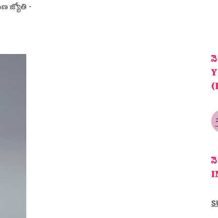
ణ జ్యోతి -
న
Y
(
న
I
S