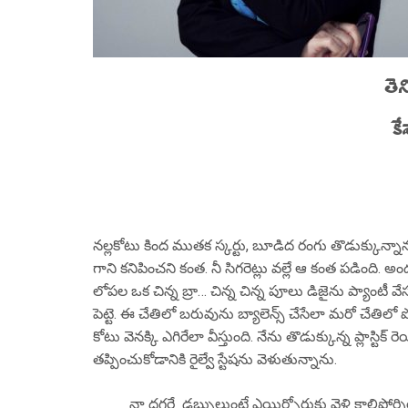
తె
క
నల్లకోటు కింద ముతక స్కర్టు, బూడిద రంగు తొడుక్కున్నాను. ప
గాని కనిపించని కంత. నీ సిగరెట్లు వల్లే ఆ కంత పడింది.
లోపల ఒక చిన్న బ్రా… చిన్న చిన్న పూలు డిజైను ప్యాంటీ వేస
పెట్టె. ఈ చేతిలో బరువును బ్యాలెన్స్ చేసేలా మరో చేతిలో పోర
కోటు వెనక్కి ఎగిరేలా వీస్తుంది. నేను తొడుక్కున్న ప్లాస్ట
తప్పించుకోడానికి రైల్వే స్టేషను వెళుతున్నాను.
నా దగ్గరే డబ్బులుంటే ఎయిర్పోర్టుకు వెళ్లి కాలిఫోర్నియాక