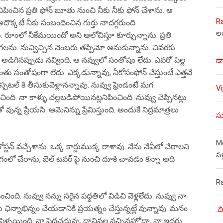
కనిపించిన ప్రతి ఫోన్ బూతు నుంచి నీకు నీకు ఫోన్ చేశాను. ఆ
R
క్కటే నీకు సంబంధించిన గుర్తు నాదగ్గరుంది.
ల
రూంలో నీకేమయిందో అని ఆలోచిస్తూ కూర్చున్నాను. ప్రతి
ను. నువ్విచ్చిన నెంబరు తప్పేమో అనుకున్నాను. చివరకు
డిగినప్పుడు నవ్వింది. ఆ నవ్వులో సంతోషం లేదు. ఎవరో పిల్ల
డా
గోంతు సంతోషంగా లేదు. ఎక్కడున్నావు, నీకోసంఫోన్ చేస్తుంటే ఎత్తవే
స్పటల్ కి తీసుకువెళ్లానన్నావు. నువ్వు ఫ్రెండంటే మగ
V
ింది. నా కాళ్ళు చల్లబడిపోయినట్లనిపించింది. నువ్వు చెప్పినట్లు
వున్న ప్రేయసి. ఆమెనిన్ను ప్రేమిస్తుంది. అందుకే నిద్రమాత్రలు
సు
Mo
ేశాను. ఒక్క కార్డుముక్క రాశావు. నేను నేవీలో చేరాలని
స
ద్యోగంలో చేరాను, బెల్ టవర్ పై నుంచి దూకి చావడం కన్నా అది
R
ింది. నువ్వు నన్ను సరైన పధ్దతిలో విడిచి వెళ్లలేదు. నువ్వు నా
ఛిన్నాభిన్నం చేయడానికి ప్రయత్నం చేస్తున్నట్లే వున్నావు. మనం
.చ
ెళ్ళయింది. నా పెద్దచదువు, దానివల్ల వచ్చినహోదా, నా ఇద్దరు