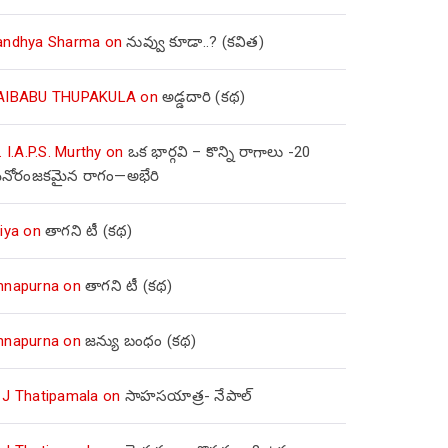
andhya Sharma
on
నువ్వు కూడా..? (కవిత)
AIBABU THUPAKULA
on
అడ్డదారి (కథ)
. I.A.P.S. Murthy
on
ఒక భార్గవి – కొన్ని రాగాలు -20
నోరంజకమైన రాగం—అభేరి
iya
on
తాగని టీ (కథ)
nnapurna
on
తాగని టీ (కథ)
nnapurna
on
జన్యు బంధం (కథ)
 J Thatipamala
on
సాహసయాత్ర- నేపాల్‌