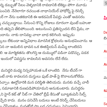
శీర
ఉన్న డబ్బుతో సేలం వెళ్ళడానికి రావడానికి టికెట్లు పోగా మూడు
ంచిది. నేనెలాగూ రచయిత నాథానియేల్ హాథోర్న్ పై రిసెర్చ్
కాలర్ గా నేను బతకడానికి ఈ అకడమిక్ పేపర్లు ఎంతో అవసరం.
మ
ాలన్ని చచ్చుబడ్డాయి. నీనుంచి కొన్ని రోజులు దూరంగా వుంటే బహుశా
 తప్పని తేలిపోయింది. అటునుంచి ప్రతిస్పందన లేని ప్రేమ, నా
D
దాను. నాకు దానివల్ల చాలా బాధ కలిగింది. ఇప్పుడు
బి
ిస్కులు లేకుండా అన్నివిధాల మానసిక క్షోభలను అనుభవించాను. ఆ
రించిన నా అమలిన భావన ఒక ఈజిప్షియన్ మమ్మీ లాంటిదని
A
ాలి. ఆ మార్మికతను తొలగిస్తె ఆ దుమ్ములో పడినా పడొచ్చు, పడక
. ఇందులో వివస్త్రను కావలసిన అవసరం లేనే లేదు.
A
ద్దరి మధ్య నిస్సహాయత ఒకే లాంటిది. నేను టీచర్ గా
ాలంటే నాకు కావలసన దుస్తులు ఫుట్ పాత్ పై కొనాలనుకోలేదు.
ము
చాం. ఊర్లోవారికి మన పరిస్ధితి తెలియదు. మనకు వచ్చే చాలీ
ని, సమాజానికి రుణపడిపోయామని అనుకుంటారు. మనిద్దరం
శి
 హైర్ కట్ తో నీట్ గా చేతిలో బ్రీఫ్ కేసుతో బూట్లకంపెనీ సేల్స్
నచ్చేది కాదు. మనం పనిచేసే బదులు అంటే రిసెర్చ్ చేసేబదులు
S
ేపం చేసేవాళ్ళం. మనతోటి స్కాలర్ల చదువులు, సెమినార్లపై