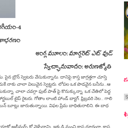
నిగీయం-4
ేశాభరణం
ఆంగ్ల మూలం: మార్గరెట్ ఎట్ వుడ్
స్వేచ్ఛానువాదం:
అరుణజ్యోతి
ైన బ్రౌన్ స్వెటరు వేసుకున్నాను. దానిపై కాస్త జాగ్రత్తగా చూస్తె
గ
 అందుకే నాకు చాలా విలువైన స్వెట్టరు. లోపల ఒక పొడవైన బనీను…ఆ
ుకున్నా. చాలా చవగ్గా ఫుట్ పాత్ పై కొనుక్కున్నా. ఒక చేతిలో పెద్ద
గ
్టబుల్ టైప్ రైటరు. గోతాం లాంటి హాండ్ బ్యాగ్. ఫ్రిబ్రవరి నెల… గాలి
స
ిక్ రెయిన్ బూట్లు జారుతున్నాయి. విఫల ప్రేమ బాధితురాలిని. ఈ బాధ
శీ
ో అల్జీమర్స్ కో వెళ్ళేదాన్ని. ఇక్కడి నుంచి కాస్త దూరంగా, కాస్త