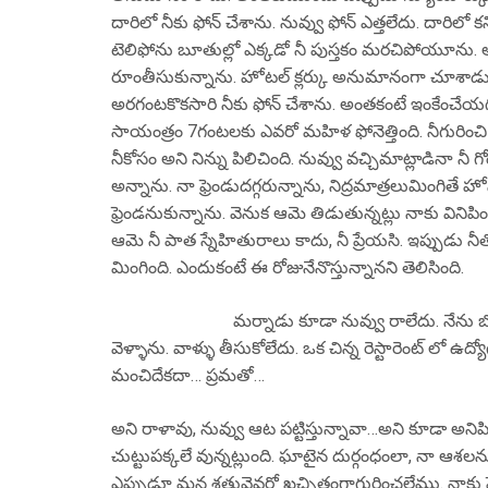
దారిలో నీకు ఫోన్ చేశాను. నువ్వు ఫోన్ ఎత్తలేదు. దారిలో 
టెలిఫోను బూతుల్లో ఎక్కడో నీ పుస్తకం మరచిపోయూను. అదొ
రూంతీసుకున్నాను. హోటల్ క్లర్కు అనుమానంగా చూశాడు. 
అరగంటకొకసారి నీకు ఫోన్ చేశాను. అంతకంటే ఇంకేంచేయగల
సాయంత్రం 7గంటలకు ఎవరో మహిళ ఫోనెత్తింది. నీగురించి అ
నీకోసం అని నిన్ను పిలిచింది. నువ్వు వచ్చిమాట్లాడినా నీ 
అన్నాను. నా ఫ్రెండుదగ్గరున్నాను, నిద్రమాత్రలుమింగితే హో
ఫ్రెండనుకున్నాను. వెనుక ఆమె తిడుతున్నట్లు నాకు వినిపించ
ఆమె నీ పాత స్నేహితురాలు కాదు, నీ ప్రేయసి. ఇప్పుడు నీతో 
మింగింది. ఎందుకంటే ఈ రోజునేనొస్తున్నానని తెలిసింది.
మర్నాడు కూడా నువ్వు రాలేదు. నేను బోస్టన్ వచ్చ
వెళ్ళాను. వాళ్ళు తీసుకోలేదు. ఒక చిన్న రెస్టారెంట్ లో ఉ
మంచిదేకదా… ప్రమతో…
అని రాళావు, నువ్వు ఆట పట్టిస్తున్నావా…అని కూడా అనిపించ
చుట్టుపక్కలే వున్నట్లుంది. ఘాటైన దుర్గంధంలా, నా ఆశలను 
ఎప్పుడూ మన శత్రువెవరో ఖచ్చితంగాగుర్తించలేము. నాకు ప