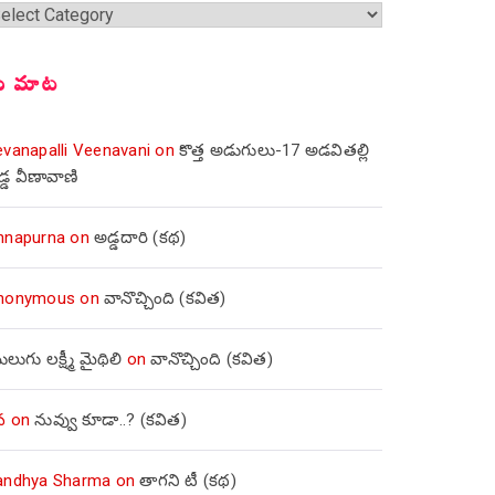
్షికలు
ీ మాట
evanapalli Veenavani
on
కొత్త అడుగులు-17 అడవితల్లి
డ్డ వీణావాణి
nnapurna
on
అడ్డదారి (కథ)
nonymous
on
వానొచ్చింది (కవిత)
లుగు లక్ష్మీ మైథిలి
on
వానొచ్చింది (కవిత)
వ
on
నువ్వు కూడా..? (కవిత)
andhya Sharma
on
తాగని టీ (కథ)