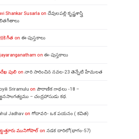
avi Shankar Susarla
on
దేవులపల్లి కృష్ణశాస్త్రి
లితగీతాలు
||కె.గీత
on
ఈ-పుస్తకాలు
ijayaranganatham
on
ఈ-పుస్తకాలు
రేఖ పులి
on
నారి సారించిన నవల-23 తెన్నేటి హేమలత
yili Sriramulu
on
పౌరాణిక గాథలు -18 –
జ్జనసాంగత్యము – చంద్రహాసుడు కథ.
ahul Jadhav
on
గోదావరి- ఒక పయనం ( కవిత)
ిట్టత్తూరు మునిగోపాల్
on
నడక దారిలో(భాగం-57)