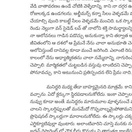
వేడి వాతావరణం ఉండే చోటికి వెళ్ళేదాన్ని. కాని నా దగ్గర 
రోజులక్కడ ఉండగలను. అల్జీమర్స్ కన్నా సేలం వెళ్ళడమే మ
చేయాల్సి వుంది కాబట్టే సేలం వెళ్ళడమే మంచిది. ఒక స్
రెండు నెల్లుగా వన్ సైడెడ్ లవ్ తో నాలోని శక్తి సామర్ధ్య
నా ఆలోచనలు గాడిన పడొచ్చు అనుకున్నా కాని తర్వాత అది
జీవితంలోని ఆ దశలో ఆ ప్రేమనే నేను చాలా అనుభూతి చెం
ఆలోచిస్తుంటే దానివల్ల కూడా మంచే జరిగింది. ఎలాంటి ర
కాలంలో నేను ఆధ్యాత్మికతను చాలా నమ్మేదాన్ని. నాగు
చెప్పాలి. మార్మికతలో చుట్టబడిన వస్తువు లాంటిదని చెప్ప
పోనూవచ్చు. కాని అటునుంచి ప్రతిస్పందన లేని ప్రేమ నాది
మనిద్దరి మధ్య తేడా బాహ్యమైనది మాత్రమే. కాని మని
వచ్చాను. ఏదో క్లర్కుగా స్ధిరపడాలనుకోలేదు. ఇంకా చెప్ప
నువ్వు కూడా అంతే. మనిద్దరం మారుమూల వూళ్ళనుంచే వచ్
చాలని స్కాలర్షిప్పులతో మనమేదో గొప్పవాల్ళమైపోతామ
ప్రొఫెషనల్ స్కాలర్లుగా మారాలనుకోలేదు. ఈ స్కాలర్లు చక్కని
ఎగ్జిక్యూటివుల్లా వుంటారు. అలాంటివారిని చూస్తె మనకు 
జర్మన్ రెస్టారెంట్ లో చౌక బీరు కొనుక్కుని తాగుతూ కాలక్ష