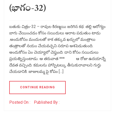
(భాగం-32)
బతుకు చిత్రం-32 – రావుల కిరణ్మయి జరిగిన కథ: తల్లి ఆరోగ్యం
బాగు చేయించడం కోసం సయిదులు ఆరాట పడుతుం టాడు
.అందుకోసం మందులతో కాక తక్కువ ఖర్చులో మంత్రాలు
తంత్రాలతో నయం చేయవచ్చని సరూప ఆశపెడుతుంది.
అందుకోసం ఏం చెయ్యాలో చెప్తుంది. దాని కోసం సయిదులు
ప్రయత్నిస్తుంటాడు. ఆ తరువాత *** ఆ రోజు ఉదయాన్నే
దేవత వచ్చింది. కమలను హాస్పిటల్కు తీసుకురావాలని గుర్తు
చేయడానికి. జాజులమ్మ పై కోపం […]
CONTINUE READING
Posted On :
Published By :