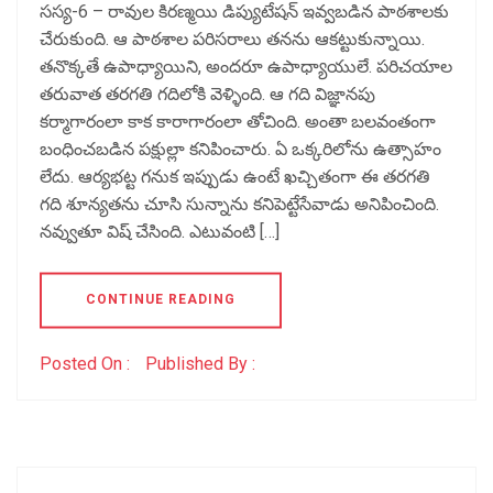
సస్య-6 – రావుల కిరణ్మయి డిప్యుటేషన్ ఇవ్వబడిన పాఠశాలకు
చేరుకుంది. ఆ పాఠశాల పరిసరాలు తనను ఆకట్టుకున్నాయి.
తనొక్కతే ఉపాధ్యాయిని, అందరూ ఉపాధ్యాయులే. పరిచయాల
తరువాత తరగతి గదిలోకి వెళ్ళింది. ఆ గది విజ్ఞానపు
కర్మాగారంలా కాక కారాగారంలా తోచింది. అంతా బలవంతంగా
బంధించబడిన పక్షుల్లా కనిపించారు. ఏ ఒక్కరిలోను ఉత్సాహం
లేదు. ఆర్యభట్ట గనుక ఇప్పుడు ఉంటే ఖచ్చితంగా ఈ తరగతి
గది శూన్యతను చూసి సున్నాను కనిపెట్టేసేవాడు అనిపించింది.
నవ్వుతూ విష్ చేసింది. ఎటువంటి […]
CONTINUE READING
Posted On :
Published By :