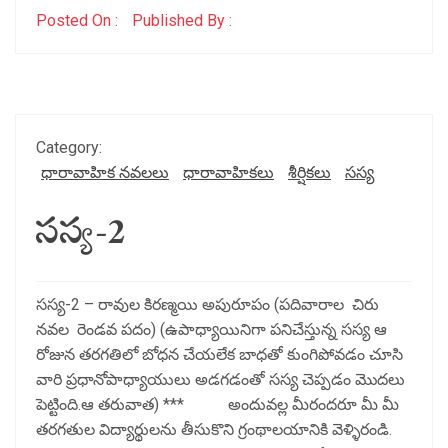
Posted On :
Published By :
Category:
ధారావాహిక నవలలు
ధారావాహికలు
శీర్షికలు
సస్య
సస్య-2
సస్య-2 – రావుల కిరణ్మయి అపురూపం (పదివారాల చిరు
నవల రెండవ పదం) (ఉపాధ్యాయినిగా పనిచేస్తున్న సస్య ఆ
రోజున తరగతిలో బోధన చేయలేక బాధతో కుంగిపోవడం చూసి
వారి ప్రధానోపాధ్యాయులు అడగడంతో సస్య చెప్పడం మొదలు
పెట్టింది.ఆ తరువాత) *** అందువల్ల మీరందరూ మీ మీ
తరగతుల విద్యార్థులను తీసుకొని గ్రంథాలయానికి వెళ్ళిరండి.