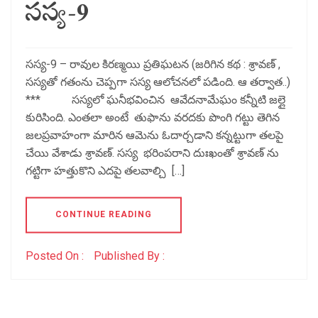
సస్య-9
సస్య-9 – రావుల కిరణ్మయి ప్రతిఘటన (జరిగిన కథ : శ్రావణ్ ,
సస్యతో గతంను చెప్పగా సస్య ఆలోచనలో పడింది. ఆ తర్వాత..)
*** సస్యలో ఘనీభవించిన ఆవేదనామేఘం కన్నీటి జల్లై
కురిసింది. ఎంతలా అంటే తుఫాను వరదకు పొంగి గట్టు తెగిన
జలప్రవాహంగా మారిన ఆమెను ఓదార్చడాని కన్నట్టుగా తలపై
చేయి వేశాడు శ్రావణ్. సస్య భరింపరాని దుఃఖంతో శ్రావణ్ ను
గట్టిగా హత్తుకొని ఎదపై తలవాల్చి […]
CONTINUE READING
Posted On :
Published By :