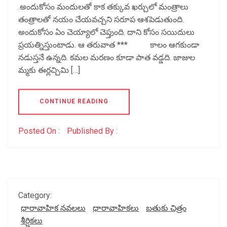
.అందుకోసం మందులతో కాక తక్కువ ఖర్చులో మంత్రాలు
తంత్రాలతో నయం చేయవచ్చని సరూప ఆశపెడుతుంది.
అందుకోసం ఏం చెయ్యాలో చెప్తుంది. దాని కోసం సయిదులు
ప్రయత్నిస్తుంటాడు. ఆ తరువాత *** కాలం ఆగకుండా
నడుస్తనే ఉన్నది. కమల మరణం కూడా పాత వడ్డది. జాజుల
మ్మకు ఈర్లచ్చిమి […]
CONTINUE READING
Posted On :
Published By :
Category:
ధారావాహిక నవలలు
ధారావాహికలు
బతుకు చిత్రం
శీర్షికలు