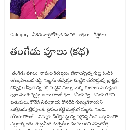
Category:
ఏడవ వార్షికోత్సవ సంచిక
కథలు
శీర్షికలు
తంగేడు పూలు (క‌థ‌)
తంగేడు పూలు -రావుల కిరణ్మయి జీవాలన్నిట్ని గుట్ట కిందికి
తోల్కపోయిన రెడ్డి, గుట్టను తవ్వేస్తూ మట్టిని తరలిస్తున్న ట్రాక్టర్లు,
టిప్పర్లు రేపుతున్న ఎర్ర మట్టిని దుబ్బ బుక్క గులాలు పెయ్యంత
పులుముకున్నట్టు అయితాంటే థూ …!నీయవ్వ …!నియతిలేని
బతుకులు. కొనేది నిమ్మకాయ కోసరేది గుమ్మడికాయని
ఒకట్రెండు ట్రిప్పులకు పైసలు కట్టి మెత్తంగ గుట్టను గుండు
గోరుగుతాంటే ….నిమ్మకు నీరేత్తినట్టున్న వ్యవస్థ మీద అక్కసంతా
ఎల్లగాక్కిండు. గుట్టమీద నుర్సేరీలు పెంచుతరని ఎప్పటోల్గే