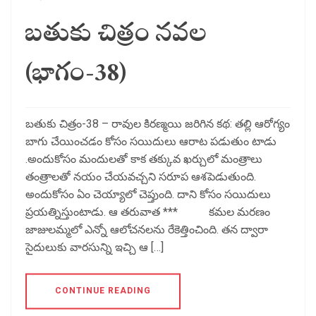
బతుకు చిత్రం నవల
(భాగం-38)
బతుకు చిత్రం-38 – రావుల కిరణ్మయి జరిగిన కథ: తల్లి ఆరోగ్యం
బాగు చేయించడం కోసం సయిదులు ఆరాట పడుతుం టాడు
.అందుకోసం మందులతో కాక తక్కువ ఖర్చులో మంత్రాలు
తంత్రాలతో నయం చేయవచ్చని సరూప ఆశపెడుతుంది.
అందుకోసం ఏం చెయ్యాలో చెప్తుంది. దాని కోసం సయిదులు
ప్రయత్నిస్తుంటాడు. ఆ తరువాత *** కమల మరణం
జాజులమ్మలో ఎన్నో ఆలోచనలను రేకెత్తించింది. తన ద్వారా
సైదులుకు వారసున్ని ఇచ్చి ఆ […]
CONTINUE READING