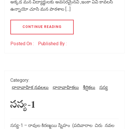
అక్కడ మన విద్యార్థులకు అవసరమైనవి ,ఇంకా ఏవి కావలసి
ఉన్నాయో చూసి మన పాఠశాల […]
CONTINUE READING
Posted On :
Published By :
Category:
ధారావాహిక నవలలు
ధారావాహికలు
శీర్షికలు
సస్య
సస్య-1
సస్య-1 – రావుల కిరణ్మయి స్నేహం (పదివారాల చిరు నవల