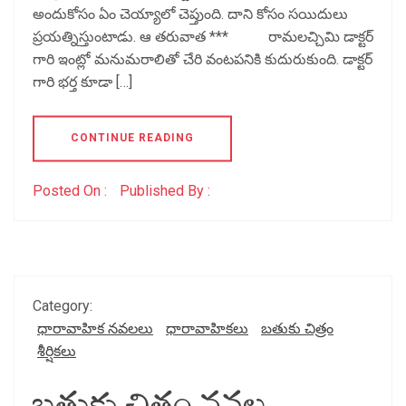
అందుకోసం ఏం చెయ్యాలో చెప్తుంది. దాని కోసం సయిదులు
ప్రయత్నిస్తుంటాడు. ఆ తరువాత *** రామలచ్చిమి డాక్టర్
గారి ఇంట్లో మనుమరాలితో చేరి వంటపనికి కుదురుకుంది. డాక్టర్
గారి భర్త కూడా […]
CONTINUE READING
Posted On :
Published By :
Category:
ధారావాహిక నవలలు
ధారావాహికలు
బతుకు చిత్రం
శీర్షికలు