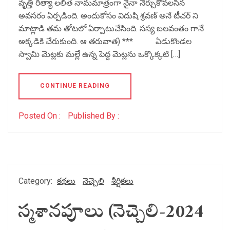
వృత్తి రీత్యా లలిత నామమాత్రంగా నైనా నేర్చుకోవలసిన
అవసరం ఏర్పడింది. అందుకోసం విదుషి శ్రవణ్ అనే టీచర్ ని
మాట్లాడి తమ తోటలో ఏర్పాటుచేసింది. సస్య బలవంతం గానే
అక్కడికి చేరుకుంది. ఆ తరువాత) *** ఏడుకొండల
స్వామి మెట్లకు మల్లే ఉన్న పెద్ద మెట్లను ఒక్కొక్కటి […]
CONTINUE READING
Posted On :
Published By :
Category:
కథలు
నెచ్చెలి
శీర్షికలు
స్మశానపూలు (నెచ్చెలి-2024