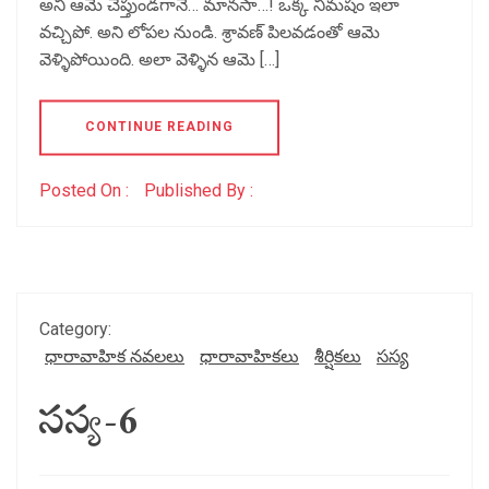
అని ఆమె చెప్తుండగానే… మానసా…! ఒక్క నిమషం ఇలా
వచ్చిపో. అని లోపల నుండి. శ్రావణ్ పిలవడంతో ఆమె
వెళ్ళిపోయింది. అలా వెళ్ళిన ఆమె […]
CONTINUE READING
Posted On :
Published By :
Category:
ధారావాహిక నవలలు
ధారావాహికలు
శీర్షికలు
సస్య
సస్య-6