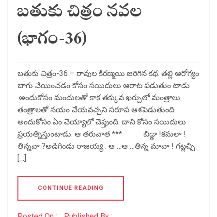
బతుకు చిత్రం నవల
(భాగం-36)
బతుకు చిత్రం-36 – రావుల కిరణ్మయి జరిగిన కథ: తల్లి ఆరోగ్యం
బాగు చేయించడం కోసం సయిదులు ఆరాట పడుతుం టాడు
.అందుకోసం మందులతో కాక తక్కువ ఖర్చులో మంత్రాలు
తంత్రాలతో నయం చేయవచ్చని సరూప ఆశపెడుతుంది.
అందుకోసం ఏం చెయ్యాలో చెప్తుంది. దాని కోసం సయిదులు
ప్రయత్నిస్తుంటాడు. ఆ తరువాత *** బిడ్డా !కమలా !
తిన్నవా ?అడిగిండు రాజయ్య . ఆ …ఆ …తిన్న మావా ! గట్లచ్చి
[…]
CONTINUE READING
Posted On :
Published By :