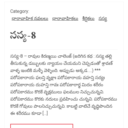
Category:
ధారావాహిక నవలలు
ధారావాహికలు
శీర్షికలు
సస్య
సస్య-8
సస్య-8 – రావుల కిరణ్మయి చాలెంజ్ (జరిగిన కథ : సస్య తల్లి
తీసుకున్న డబ్బులకు న్యాయం చేయమని చెప్పడంతో శ్రావణ్
వాళ్ళ ఇంటికి మళ్ళీ వెళ్ళింది. అప్పుడు అక్కడ…..) ***
పరోపకారాయ ఫలన్తి వృక్షాః పరోపకారాయ వహన్తి సద్యః
పరోపకారాయ దుహన్తి గావః పరోపకారార్థ మిదం శరీరం
పరోపకారము కొరకే వృక్షములు ఫలముల నిచ్చుచున్నవి.
పరోపకారము కొరకు నదులు ప్రవహించు చున్నవి. పరోపకారము
కొరకే గోవులు పాలనిచ్చుచున్నవి. కాబట్టి వాటిచే వృద్ధిపొందిన
ఈ శరీరము కూడా […]