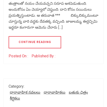
తంత్రాలతో నయం చేయవచ్చని సరూప ఆశపెడుతుంది.
అందుకోసం ఏం చెయ్యాలో చెప్తుంది. దాని కోసం సయిదులు
ప్రయత్నిస్తుంటాడు. ఆ తరువాత *** బిక్కుబిక్కుమంటూ
చూస్తున్న వారి వద్దకు దేవతక్క వచ్చింది. జాజులమ్మ, ఈర్లచ్చిమి
ఇద్దరూ కంగారుగా ఆమెను చేరారు […]
CONTINUE READING
Posted On :
Published By :
Category:
ధారావాహిక నవలలు
ధారావాహికలు
బతుకు చిత్రం
శీర్షికలు