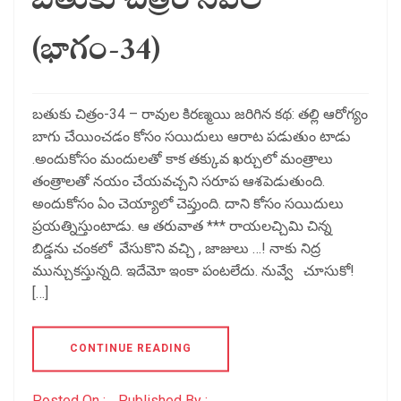
బతుకు చిత్రం నవల
(భాగం-34)
బతుకు చిత్రం-34 – రావుల కిరణ్మయి జరిగిన కథ: తల్లి ఆరోగ్యం
బాగు చేయించడం కోసం సయిదులు ఆరాట పడుతుం టాడు
.అందుకోసం మందులతో కాక తక్కువ ఖర్చులో మంత్రాలు
తంత్రాలతో నయం చేయవచ్చని సరూప ఆశపెడుతుంది.
అందుకోసం ఏం చెయ్యాలో చెప్తుంది. దాని కోసం సయిదులు
ప్రయత్నిస్తుంటాడు. ఆ తరువాత *** రాయలచ్చిమి చిన్న
బిడ్డను చంకలో వేసుకొని వచ్చి , జాజులు …! నాకు నిద్ర
మున్చుకస్తున్నది. ఇదేమో ఇంకా పంటలేదు. నువ్వే చూసుకో!
[…]
CONTINUE READING
Posted On :
Published By :