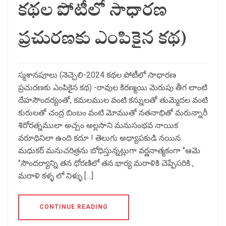
కథల పోటీలో సాధారణ
ప్రచురణకు ఎంపికైన కథ)
స్మశానపూలు (నెచ్చెలి-2024 కథల పోటీలో సాధారణ
ప్రచురణకు ఎంపికైన కథ) -రావుల కిరణ్మయి మెరుపు తీగ లాంటి
దేహసౌందర్యంతో, కమలముల వంటి కన్నులతో తుమ్మెదల వంటి
కురులతో చంద్ర బింబం వంటి మోముతో నతనాభితో మరున్నారీ
శిరోరత్నములా అచ్చం అల్లసాని మనుసంభవ నాయిక
వరూధినిలా ఉంది కదూ ! తెలుగు అధ్యాపకుడి నయిన
మధుకర్ మనుచరిత్రను బోధిస్తున్నట్లుగా వర్ణనాత్మకంగా ‘’ఆమె
‘’సౌందర్యాన్ని తన ధోరణిలో తన భార్య మరాళికి చెప్పేసరికి ,
మరాళి కళ్ళ లో నిళ్ళు […]
CONTINUE READING