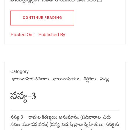
CONTINUE READING
Posted On :
Published By :
Category:
ధారావాహిక నవలలు
ధారావాహికలు
శీర్షికలు
సస్య
సస్య-3
సస్య-3 – రావుల కిరణ్మయి అనుమానం (పదివారాల చిరు
నవల మూడవ పదం) (సస్య, విదుషి ప్రాణ స్నేహితులు. సస్య కు