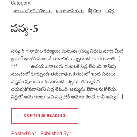
Category:
ధారావాహిక నవలలు
ధారావాహికలు
శీర్షికలు
సస్య
సస్య-5
సస్య-5 – రావుల కిరణ్మయి మలుపు (సస్య విదుషి మాట మీద
శ్రావణ్ ఇంటికి వంట చేయడానికి ఒప్పుకుంది. ఆ తరువాత …)
*** ఉదయం నాలుగు గంటలకే నిద్ర లేచింది. కాసేపు
మంచంలో కూర్చుండి తరువాత ఒక గంటలో ఇంటి పనులు
స్నానం పూజ ముగించుకుంది. చెల్లెను, తమ్ముడిని
చదువుకోవడానికని నిద్ర లేపింది. అమ్మను లేపాలనుకోలేదు.
నిద్రలో ఆమె కలలు అవి ఎప్పటికీ ఆమెకు కలలే. కానీ అమ్మ […]
CONTINUE READING
Posted On :
Published By :