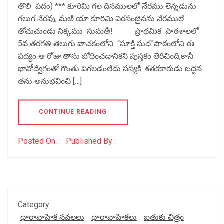
తొలి పదం) *** కూరిమి గల దినములలో నేరము లెన్నడును
గలుగ నేరవు, మఱి యా కూరిమి విరసంబైనను నేరములే
తోచుచుండు నిక్కము సుమతీ! ప్రాథమిక పాఠశాలలో
5వ తరగతి తెలుగు వాచకంలోని “సూక్తి సుధ”పాఠంలోని ఈ
పద్యం ఆ రోజు తాను బోధించడానికని పుస్తకం తెరిచింది,కానీ
భావోద్వేగంతో గొంతు పెగలడంలేదు సస్యకి. శతకకారుడు బద్దెన
తను అనుభవించి […]
CONTINUE READING
Posted On :
Published By :
Category:
ధారావాహిక నవలలు
ధారావాహికలు
బతుకు చిత్రం