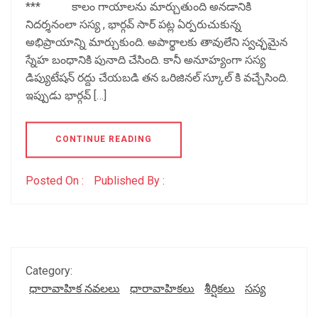
*** కాలం గాయాలను మార్చుతుంది అనడానికి
నిదర్శనంలా సస్య , భార్గవ్ సార్ పట్ల ఏర్పరుచుకున్న
అభిప్రాయాన్ని మార్చుకుంది. అపార్థాలకు తావులేని స్వచ్ఛమైన
స్నేహ బంధానికి పునాది చేసింది. కానీ అనూహ్యంగా సస్య
డిప్యుటేషన్ రద్దు చేయబడి తన ఒరిజినల్ స్కూల్ కి వచ్చేసింది.
ఇప్పుడు భార్గవ్ […]
CONTINUE READING
Posted On :
Published By :
Category:
ధారావాహిక నవలలు
ధారావాహికలు
శీర్షికలు
సస్య