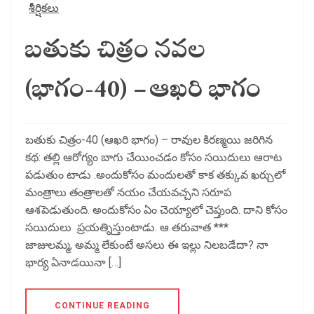
శీర్షికలు
బతుకు చిత్రం నవల
(భాగం-40) – ఆఖరి భాగం
బతుకు చిత్రం-40 (ఆఖరి భాగం) – రావుల కిరణ్మయి జరిగిన
కథ: తల్లి ఆరోగ్యం బాగు చేయించడం కోసం సయిదులు ఆరాట
పడుతుం టాడు .అందుకోసం మందులతో కాక తక్కువ ఖర్చులో
మంత్రాలు తంత్రాలతో నయం చేయవచ్చని సరూప
ఆశపెడుతుంది. అందుకోసం ఏం చెయ్యాలో చెప్తుంది. దాని కోసం
సయిదులు ప్రయత్నిస్తుంటాడు. ఆ తరువాత ***
జాజులమ్మ, అమ్మ లేకుంటే అసలు ఈ ఇల్లు నిలబడేదా? నా
భార్య ఏనాడయినా […]
CONTINUE READING