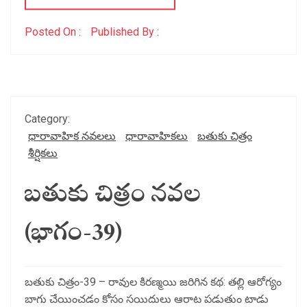
Posted On :
Published By :
Category:
ధారావాహిక నవలలు
ధారావాహికలు
బతుకు చిత్రం
శీర్షికలు
బతుకు చిత్రం నవల
(భాగం-39)
బతుకు చిత్రం-39 – రావుల కిరణ్మయి జరిగిన కథ: తల్లి ఆరోగ్యం
బాగు చేయించడం కోసం సయిదులు ఆరాట పడుతుం టాడు