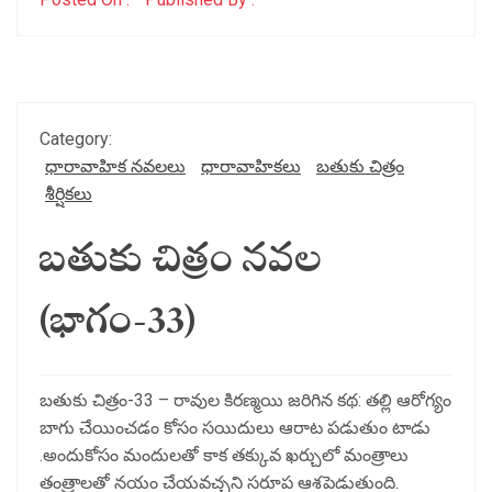
Category:
ధారావాహిక నవలలు
ధారావాహికలు
బతుకు చిత్రం
శీర్షికలు
బతుకు చిత్రం నవల
(భాగం-33)
బతుకు చిత్రం-33 – రావుల కిరణ్మయి జరిగిన కథ: తల్లి ఆరోగ్యం
బాగు చేయించడం కోసం సయిదులు ఆరాట పడుతుం టాడు
.అందుకోసం మందులతో కాక తక్కువ ఖర్చులో మంత్రాలు
తంత్రాలతో నయం చేయవచ్చని సరూప ఆశపెడుతుంది.