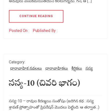
అడవులు పెంపకమయితయని కలలుగన్నడు. గని, ఆ […]
CONTINUE READING
Posted On :
Published By :
Category:
ధారావాహిక నవలలు
ధారావాహికలు
శీర్షికలు
సస్య
సస్య-10 (చివరి భాగం)
సస్య-10 – రావుల కిరణ్మయి సంతోషం (జరిగిన కథ : సస్య
శ్రావణ్ ప్రోత్సాహంతో ప్రిపరేషన్ మొదలు పెట్టింది. ఆ తర్వాత…)