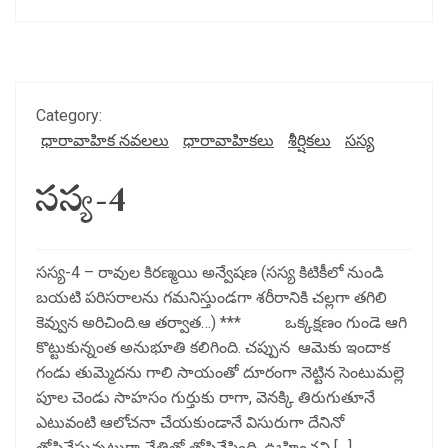
Category:
ధారావాహిక నవలలు
ధారావాహికలు
శీర్షికలు
సస్య
సస్య-4
సస్య-4 – రావుల కిరణ్మయి అన్వేషణ (సస్య కిటికీలో నుండి
బయటి పరిసరాలను గమనిస్తుండగా శరీరానికి చల్లగా తగిలి
కెవ్వున అరిచింది.ఆ తర్వాత…) *** ఒక్కక్షణం గుండె ఆగి
కొట్టుకున్నంత అనుభూతి కలిగింది. చప్పున ఆమెకు ఇందాక
గండు తుమ్మెదను గాలి సాయంతో దూరంగా నెట్టిన సెంటుమల్లె
పూల చెండు సాహసం గుర్తుకు రాగా, వెనక్కి తిరుగుతూనే
ఎటువంటి ఆలోచనా చేయకుండానే విసురుగా దేనినో
తోసివేస్తున్నట్టుగా చేతితో తోసివేసింది. ఊహించని […]