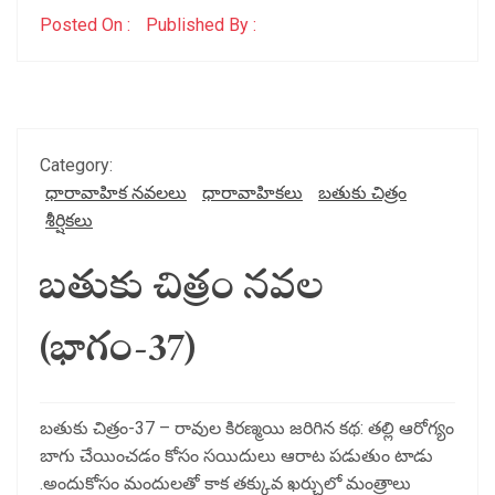
Posted On :
Published By :
Category:
ధారావాహిక నవలలు
ధారావాహికలు
బతుకు చిత్రం
శీర్షికలు
బతుకు చిత్రం నవల
(భాగం-37)
బతుకు చిత్రం-37 – రావుల కిరణ్మయి జరిగిన కథ: తల్లి ఆరోగ్యం
బాగు చేయించడం కోసం సయిదులు ఆరాట పడుతుం టాడు
.అందుకోసం మందులతో కాక తక్కువ ఖర్చులో మంత్రాలు