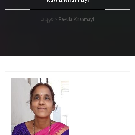
Ravula Kiranmayi
నెచ్చెలి
>
Ravula Kiranmayi