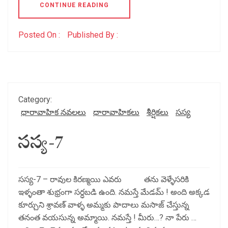
CONTINUE READING
Posted On :
Published By :
Category:
ధారావాహిక నవలలు
ధారావాహికలు
శీర్షికలు
సస్య
సస్య-7
సస్య-7 – రావుల కిరణ్మయి ఎవరు తను వెళ్ళేసరికి
ఇళ్ళంతా శుభ్రంగా సర్ధబడి ఉంది. నమస్తే మేడమ్ ! అంది అక్కడ
కూర్చుని శ్రావణ్ వాళ్ళ అమ్మకు పాదాలు మసాజ్ చేస్తున్న
తనంత వయసున్న అమ్మాయి. నమస్తే ! మీరు…? నా పేరు …