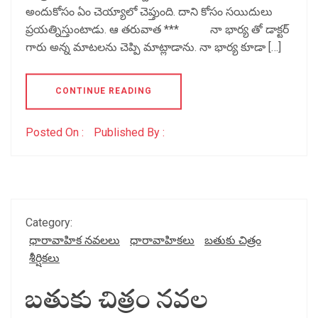
అందుకోసం ఏం చెయ్యాలో చెప్తుంది. దాని కోసం సయిదులు
ప్రయత్నిస్తుంటాడు. ఆ తరువాత *** నా భార్య తో డాక్టర్
గారు అన్న మాటలను చెప్పి మాట్లాడాను. నా భార్య కూడా […]
CONTINUE READING
Posted On :
Published By :
Category:
ధారావాహిక నవలలు
ధారావాహికలు
బతుకు చిత్రం
శీర్షికలు
బతుకు చిత్రం నవల