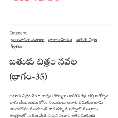
Category:
ధారావాహిక నవలలు
ధారావాహికలు
బతుకు చిత్రం
శీర్షికలు
బతుకు చిత్రం నవల
(భాగం-35)
బతుకు చిత్రం-35 – రావుల కిరణ్మయి జరిగిన కథ: తల్లి ఆరోగ్యం
బాగు చేయించడం కోసం సయిదులు ఆరాట పడుతుం టాడు
.అందుకోసం మందులతో కాక తక్కువ ఖర్చులో మంత్రాలు
తంత్రాలతో నయం చేయవచ్చని సరూప ఆశపెడుతుంది.