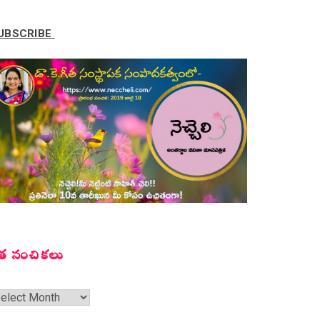
UBSCRIBE
త సంచికలు
త
ంచికలు