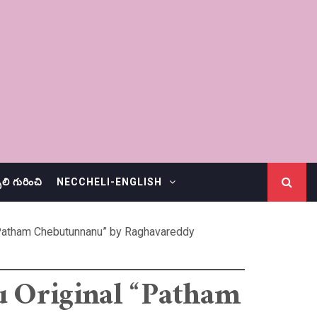
చెలి గురించి
NECCHELI-ENGLISH
 “Patham Chebutunnanu” by Raghavareddy
u Original “Patham