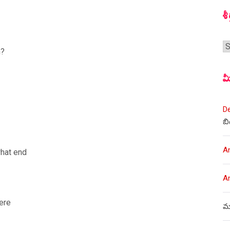
శీ
శీర
m?
మ
D
బి
A
what end
A
were
ము