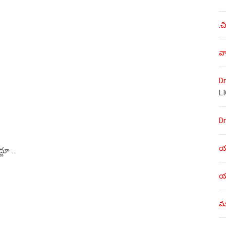
.చ
వా
Dr
L
Dr
యశ
్దూ …
యశ
ము