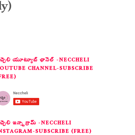
y)
ెచ్చెలి యూట్యూబ్ ఛానెల్ -NECCHELI
OUTUBE CHANNEL-SUBSCRIBE
FREE)
ెచ్చెలి ఇన్స్టాగ్రామ్ -NECCHELI
NSTAGRAM-SUBSCRIBE (FREE)