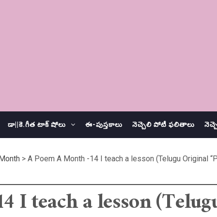
డా||కె.గీత టాక్ షోలు
ఈ-పుస్తకాలు
నెచ్చెలి పోటీ ఫలితాలు
నెచ్
Month
>
A Poem A Month -14 I teach a lesson (Telugu Original
 I teach a lesson (Telug