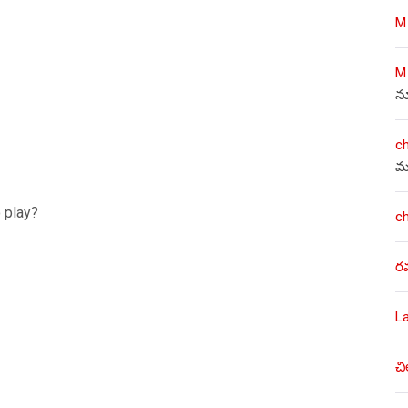
M
M
న
c
మ
 play?
c
ర
L
చి