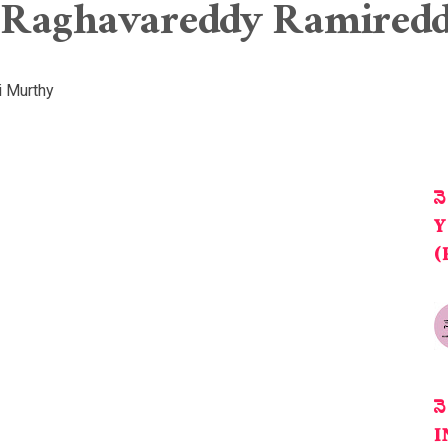
 Raghavareddy Ramiredd
i Murthy
న
Y
(
న
I