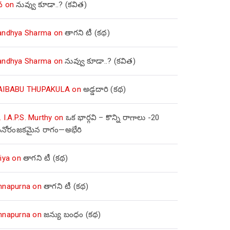
వ
on
నువ్వు కూడా..? (కవిత)
andhya Sharma
on
తాగని టీ (కథ)
andhya Sharma
on
నువ్వు కూడా..? (కవిత)
AIBABU THUPAKULA
on
అడ్డదారి (కథ)
. I.A.P.S. Murthy
on
ఒక భార్గవి – కొన్ని రాగాలు -20
నోరంజకమైన రాగం—అభేరి
iya
on
తాగని టీ (కథ)
nnapurna
on
తాగని టీ (కథ)
nnapurna
on
జన్యు బంధం (కథ)