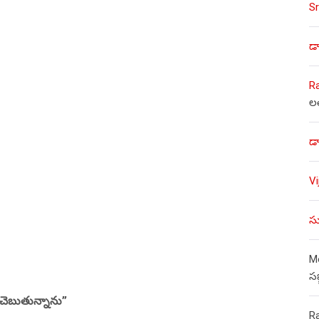
Sr
డా
R
ల
డా
V
సు
Mo
స
చెబుతున్నాను”
R