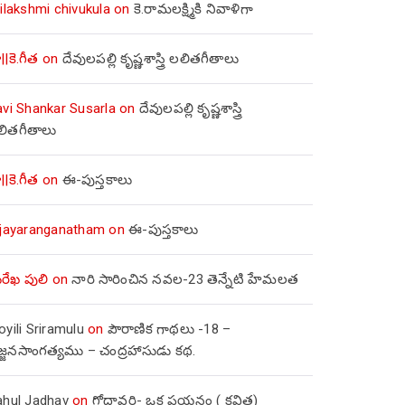
ilakshmi chivukula
on
కె.రామలక్ష్మికి నివాళిగా
||కె.గీత
on
దేవులపల్లి కృష్ణశాస్త్రి లలితగీతాలు
avi Shankar Susarla
on
దేవులపల్లి కృష్ణశాస్త్రి
లితగీతాలు
||కె.గీత
on
ఈ-పుస్తకాలు
ijayaranganatham
on
ఈ-పుస్తకాలు
రేఖ పులి
on
నారి సారించిన నవల-23 తెన్నేటి హేమలత
yili Sriramulu
on
పౌరాణిక గాథలు -18 –
జ్జనసాంగత్యము – చంద్రహాసుడు కథ.
ahul Jadhav
on
గోదావరి- ఒక పయనం ( కవిత)