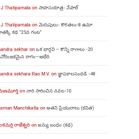
 J Thatipamala
on
సాహసయాత్ర- నేపాల్‌
 J Thatipamala
on
మెరుపులు- కొరతలు-8 ఉమా
ూతక్కి కథ “25వ గంట”
handra sekhar
on
ఒక భార్గవి – కొన్ని రాగాలు -20
నోరంజకమైన రాగం—అభేరి
handra sekhara Rao M.V.
on
జ్ఞాపకాలసందడి -48
మణమూర్తి
on
నారి సారించిన నవల-10
axman Manchikatla
on
అతని ప్రియురాలు (కవిత)
లకమర్రి రాజేశ్వరి
on
జన్యు బంధం (కథ)