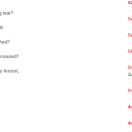
శి
g tear?
S
th
S
shed?
S
 deceased?
Dr
my lesson,
మ
Pr
A
A