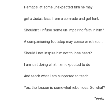
Perhaps, at some unexpected turn he may
get a Juda’s kiss from a comrade and get hurt;
Shouldn’t I infuse some un-impairing faith in him?
A companioning footstep may cease or retrace…
Should I not inspire him not to lose heart?
I am just doing what I am expected to do
And teach what I am supposed to teach.
Yes, the lesson is somewhat rebellious. So what?
“పాఠం 