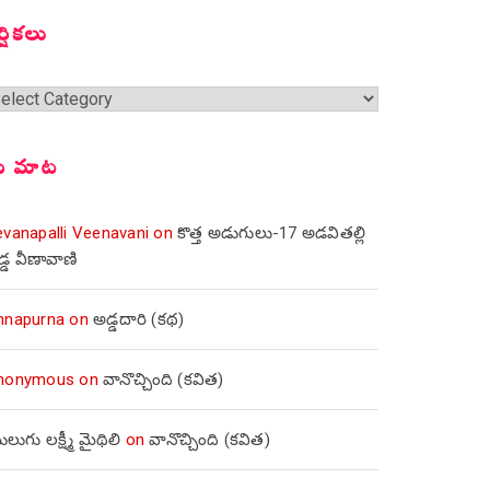
ర్షికలు
్షికలు
ీ మాట
evanapalli Veenavani
on
కొత్త అడుగులు-17 అడవితల్లి
డ్డ వీణావాణి
nnapurna
on
అడ్డదారి (కథ)
nonymous
on
వానొచ్చింది (కవిత)
లుగు లక్ష్మీ మైథిలి
on
వానొచ్చింది (కవిత)