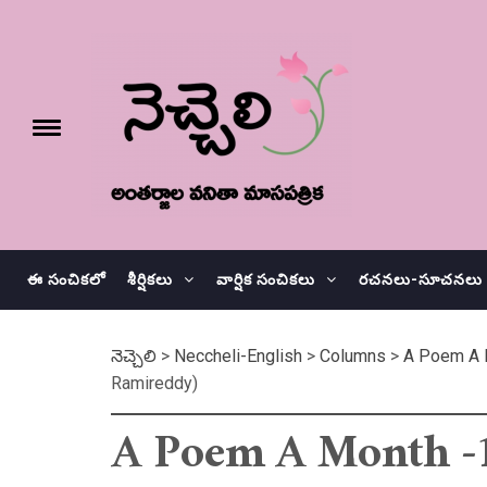
Skip
నెచ్చెలి
to
content
e
Toggle
menu
వనితా మాస పత్రిక
ఈ సంచికలో
శీర్షికలు
వార్షిక సంచికలు
రచనలు-సూచనలు
నెచ్చెలి
>
Neccheli-English
>
Columns
>
A Poem A 
Ramireddy)
A Poem A Month -14