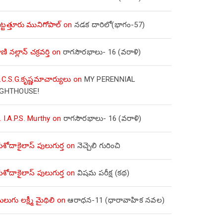
ిట్టత్తూరు మునిగోపాల్
on
నడక దారిలో(భాగం-57)
ణి నల్లాన్ చక్రవర్తి
on
రాగసౌరభాలు- 16 (వరాళి)
.C.S.G.కృష్ణమాచార్యులు
on
MY PERENNIAL
IGHTHOUSE!
. I.A.P.S. Murthy
on
రాగసౌరభాలు- 16 (వరాళి)
ోదాకైలాస్ పులుగుర్త
on
నెచ్చెలి గురించి
ోదాకైలాస్ పులుగుర్త
on
విషమ పరీక్ష (క‌థ‌)
లుగు లక్ష్మీ మైథిలి
on
ఆరాధన-11 (ధారావాహిక నవల)