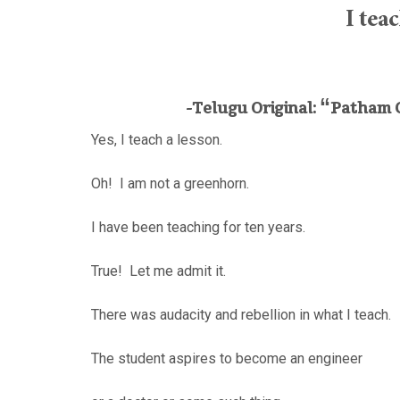
I tea
-Telugu Original: “Patha
Yes, I teach a lesson.
Oh! I am not a greenhorn.
I have been teaching for ten years.
True! Let me admit it.
There was audacity and rebellion in what I teach.
The student aspires to become an engineer