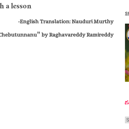
ch a lesson
S
-English Translation: Nauduri Murthy
m Chebutunnanu” by Raghavareddy Ramireddy
గ
గ
స