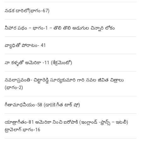
నడక దారిలో(భాగం-67)
నీహార పథం – భాగం-1 – తొలి తొలి అడుగుల చిన్నారి లోకం
వ్యాధితో పోరాటం- 41
నా కళ్ళతో అమెరికా -11 (శేక్రమెంటో)
నవలాస్రవంతి- చిట్టారెడ్డి సూర్యకుమారి గారి నవల జీవిత చిత్రాలు
(భాగం-2)
గీతామాధవీయం-58 (డా||కె.గీత టాక్ షో)
యాత్రాగీతం-81 అమెరికా నించి ఐరోపాకి (ఇంగ్లాండ్ -ఫ్రాన్స్ – ఇటలీ)
ట్రావెలాగ్ భాగం-16