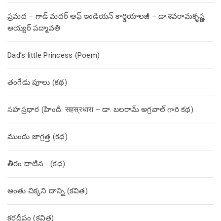
ప్రమద – గాడ్ మదర్ ఆఫ్ ఇండియన్ కార్డియాలజీ – డా.శివరామకృష్ణ
అయ్యర్ పద్మావతి
Dad’s little Princess (Poem)
తంగేడు పూలు (క‌థ‌)
సహస్రధార (హిందీ: सहस्रधारा – డా. బలరామ్ అగ్రవాల్ గారి కథ)
ముందు జాగ్రత్త (క‌థ‌)
తీరం దాటిన… (క‌థ‌)
అంతు చిక్కని దాన్ని (కవిత)
కరదీపం (కవిత)