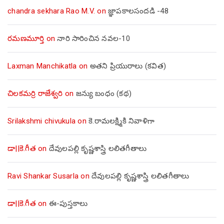
chandra sekhara Rao M.V.
on
జ్ఞాపకాలసందడి -48
రమణమూర్తి
on
నారి సారించిన నవల-10
Laxman Manchikatla
on
అతని ప్రియురాలు (కవిత)
చిలకమర్రి రాజేశ్వరి
on
జన్యు బంధం (కథ)
Srilakshmi chivukula
on
కె.రామలక్ష్మికి నివాళిగా
డా||కె.గీత
on
దేవులపల్లి కృష్ణశాస్త్రి లలితగీతాలు
Ravi Shankar Susarla
on
దేవులపల్లి కృష్ణశాస్త్రి లలితగీతాలు
డా||కె.గీత
on
ఈ-పుస్తకాలు