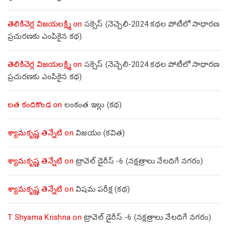
తెలికిచెర్ల విజయలక్ష్మి
on
సక్సెస్ (నెచ్చెలి-2024 కథల పోటీలో సాధారణ
ప్రచురణకు ఎంపికైన కథ)
తెలికిచెర్ల విజయలక్ష్మి
on
సక్సెస్ (నెచ్చెలి-2024 కథల పోటీలో సాధారణ
ప్రచురణకు ఎంపికైన కథ)
లత కందికొండ
on
లంకంత ఇల్లు (కథ)
శ్యామకృష్ణ తెన్నేటి
on
విజయం (కవిత)
శ్యామకృష్ణ తెన్నేటి
on
ట్రావెల్ డైరీస్ -6 (నక్షత్రాలు నేలదిగే నగరం)
శ్యామకృష్ణ తెన్నేటి
on
విషమ పరీక్ష (క‌థ‌)
T Shyama Krishna
on
ట్రావెల్ డైరీస్ -6 (నక్షత్రాలు నేలదిగే నగరం)