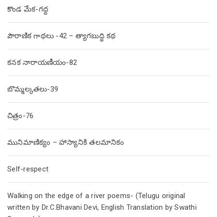
కొండ మేక-గద్ద
పౌరాణిక గాథలు -42 – త్యాగబుద్ధి కథ
కనక నారాయణీయం-82
బొమ్మల్కతలు-39
చిత్రం-76
మునిమాణిక్యం – హాస్యానికి తలమానికం
Self-respect
Walking on the edge of a river poems- (Telugu original
written by Dr.C.Bhavani Devi, English Translation by Swathi