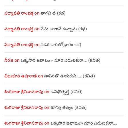
పద్మావతి రాంభక్త
on
తాగని టీ (కథ)
పద్మావతి రాంభక్త
on
నేను బాగానే ఉన్నాను (క‌థ‌)
పద్మావతి రాంభక్త
on
నడక దారిలో(భాగం-52)
నీరజ
on
ఒక్కసారి జవాబుగా మారి ఎదుటకురా…. (కవిత)
చిలుకూరి ఉషారాణి
on
ఊపిరితో ఊదుకుని…… (కవిత)
శింగరాజు శ్రీనివాసరావు
on
ఉవిధోత్పత్తి (కవిత)
శింగరాజు శ్రీనివాసరావు
on
శూన్య తత్వం (కవిత)
శింగరాజు శ్రీనివాసరావు
on
ఒక్కసారి జవాబుగా మారి ఎదుటకురా….