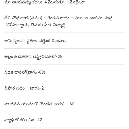
మా నాయనమ్మ కథలు-4 మొగుడూ – మొబైలూ
దేవి చౌధురాణి (నవల) – రెండవ భాగం – మూలం-బంకిమ చంద్ర
ఛటోపాధ్యాయ, తెనుగు సేత-విద్యార్థి
అనుసృజన- రైతుల నెత్తుటి కుండలు
అల్లంత దూరాన ఆస్ట్రేలియాలో-28
నడక దారిలో(భాగం-68)
నీహార పథం – భాగం-2
నా జీవన యానంలో (రెండవ భాగం) – 60
వ్యాధితో పోరాటం- 42