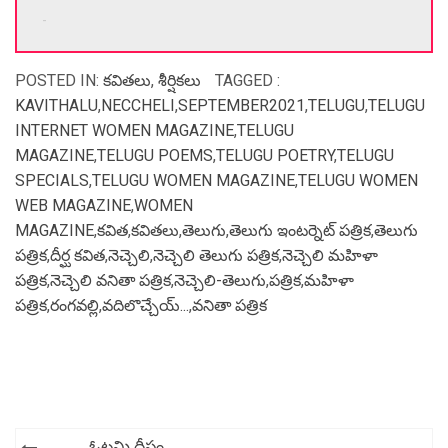
-
POSTED IN:
కవితలు
,
శీర్షికలు
TAGGED :
KAVITHALU
,
NECCHELI
,
SEPTEMBER2021
,
TELUGU
,
TELUGU
INTERNET WOMEN MAGAZINE
,
TELUGU
MAGAZINE
,
TELUGU POEMS
,
TELUGU POETRY
,
TELUGU
SPECIALS
,
TELUGU WOMEN MAGAZINE
,
TELUGU WOMEN
WEB MAGAZINE
,
WOMEN
MAGAZINE
,
కవిత
,
కవితలు
,
తెలుగు
,
తెలుగు ఇంటర్నెట్ పత్రిక
,
తెలుగు
పత్రిక
,
దీర్ఘ కవిత
,
నెచ్చెలి
,
నెచ్చెలి తెలుగు పత్రిక
,
నెచ్చెలి మహిళా
పత్రిక
,
నెచ్చెలి వనితా పత్రిక
,
నెచ్చెలి-తెలుగు
,
పత్రిక
,
మహిళా
పత్రిక
,
రంగవల్లి
,
వదిలొచ్చేయ్...
,
వనితా పత్రిక
Post
ఓటమి దీపం