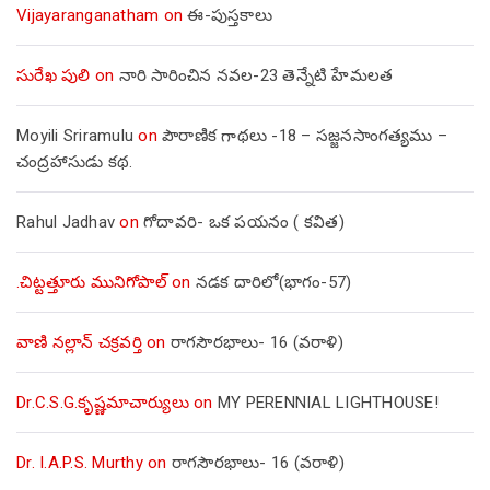
Vijayaranganatham
on
ఈ-పుస్తకాలు
సురేఖ పులి
on
నారి సారించిన నవల-23 తెన్నేటి హేమలత
Moyili Sriramulu
on
పౌరాణిక గాథలు -18 – సజ్జనసాంగత్యము –
చంద్రహాసుడు కథ.
Rahul Jadhav
on
గోదావరి- ఒక పయనం ( కవిత)
.చిట్టత్తూరు మునిగోపాల్
on
నడక దారిలో(భాగం-57)
వాణి నల్లాన్ చక్రవర్తి
on
రాగసౌరభాలు- 16 (వరాళి)
Dr.C.S.G.కృష్ణమాచార్యులు
on
MY PERENNIAL LIGHTHOUSE!
Dr. I.A.P.S. Murthy
on
రాగసౌరభాలు- 16 (వరాళి)