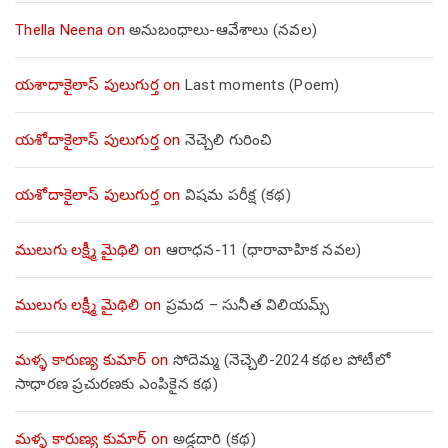
Thella Neena
on
అనుబంధాలు-ఆవేశాలు (నవల)
యశాదాకైలాస్ పులుగుర్త
on
Last moments (Poem)
యశోదాకైలాస్ పులుగుర్త
on
నెచ్చెలి గురించి
యశోదాకైలాస్ పులుగుర్త
on
విషమ పరీక్ష (క‌థ‌)
ములుగు లక్ష్మీ మైథిలి
on
ఆరాధన-11 (ధారావాహిక నవల)
ములుగు లక్ష్మీ మైథిలి
on
ప్రమద – సునీత విలియమ్స్
మళ్ళ కారుణ్య కుమార్
on
సోదెమ్మ (నెచ్చెలి-2024 కథల పోటీలో
సాధారణ ప్రచురణకు ఎంపికైన కథ)
మళ్ళ కారుణ్య కుమార్
on
అడ్డదారి (కథ)