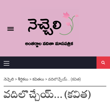
Skip
నెచ్చెలి
to
content
e
Toggle
menu
వనితా మాస పత్రిక
Primary
Menu
నెచ్చెలి
>
శీర్షికలు
>
కవితలు
>
వదిలొచ్చేయ్… (కవిత)
వదిలొచ్చేయ్… (కవిత)