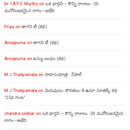
Dr. I.A.P.S. Murthy
on
ఒక భార్గవి – కొన్ని రాగాలు -20
మనోరంజకమైన రాగం—అభేరి
Priya
on
తాగని టీ (కథ)
Annapurna
on
తాగని టీ (కథ)
Annapurna
on
జన్యు బంధం (కథ)
M J Thatipamala
on
సాహసయాత్ర- నేపాల్‌
M J Thatipamala
on
మెరుపులు- కొరతలు-8 ఉమా నూతక్కి కథ
“25వ గంట”
chandra sekhar
on
ఒక భార్గవి – కొన్ని రాగాలు -20 మనోరంజకమైన
రాగం—అభేరి