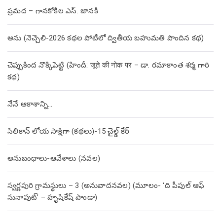
ప్రమద – గానకోకిల ఎస్. జానకి
అను (నెచ్చెలి-2026 కథల పోటీలో ద్వితీయ బహుమతి పొందిన కథ)
చెప్పుకింద నొక్కిపెట్టి (హిందీ: जूते की नोक पर – డా. రమాకాంత శర్మ గారి
కథ)
నేనే ఆకాశాన్ని…
సిలికాన్ లోయ సాక్షిగా (కథలు)-15 చైల్డ్ కేర్
అనుబంధాలు-ఆవేశాలు (నవల)
స్వర్ణపురి గ్రామస్థులు – 3 (అనువాదనవల) (మూలం- ‘ది పీపుల్ ఆఫ్
సునాపుట్’ – హృషికేష్ పాండా)