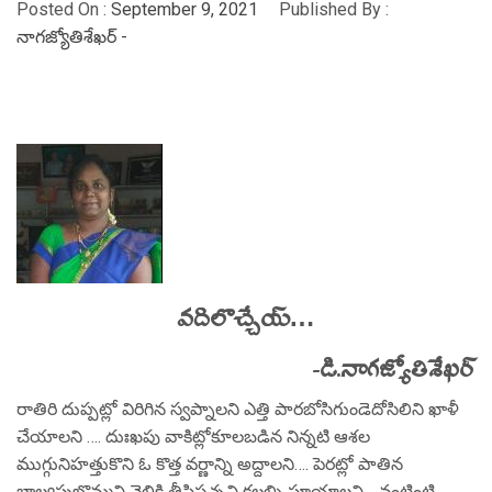
Posted On :
September 9, 2021
Published By :
నాగజ్యోతిశేఖర్ -
వదిలొచ్చేయ్…
-డి.నాగజ్యోతిశేఖర్
రాతిరి దుప్పట్లో విరిగిన స్వప్నాలని ఎత్తి పారబోసిగుండెదోసిలిని ఖాళీ
చేయాలని …. దుఃఖపు వాకిట్లోకూలబడిన నిన్నటి ఆశల
ముగ్గునిహత్తుకొని ఓ కొత్త వర్ణాన్ని అద్దాలని…. పెరట్లో పాతిన
బాల్యపుబొమ్మని వెలికి తీసిపచ్చని కలల్ని పూయాలని… వంటింటి