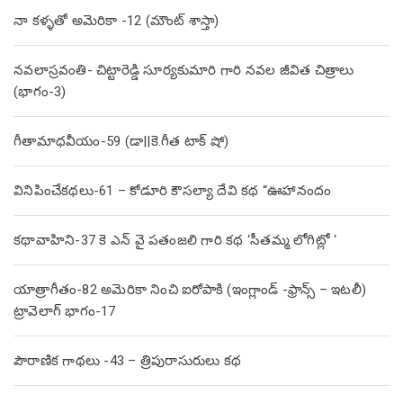
నా కళ్ళతో అమెరికా -12 (మౌంట్ శాస్తా)
నవలాస్రవంతి- చిట్టారెడ్డి సూర్యకుమారి గారి నవల జీవిత చిత్రాలు
(భాగం-3)
గీతామాధవీయం-59 (డా||కె.గీత టాక్ షో)
వినిపించేకథలు-61 – కోడూరి కౌసల్యా దేవి కథ “ఊహానందం
కథావాహిని-37 కె ఎన్ వై పతంజలి గారి కథ ‘సీతమ్మ లోగిట్లో ‘
యాత్రాగీతం-82 అమెరికా నించి ఐరోపాకి (ఇంగ్లాండ్ -ఫ్రాన్స్ – ఇటలీ)
ట్రావెలాగ్ భాగం-17
పౌరాణిక గాథలు -43 – త్రిపురాసురులు కథ