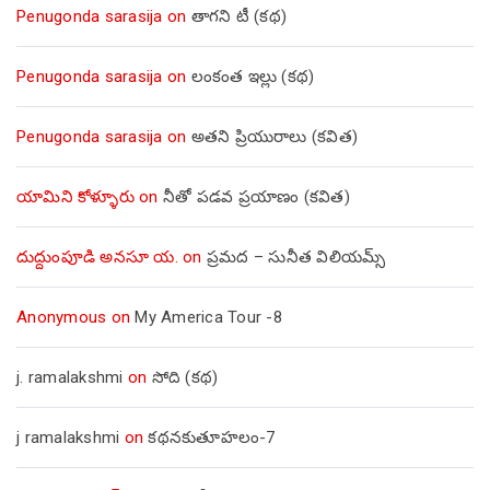
Penugonda sarasija
on
తాగని టీ (కథ)
Penugonda sarasija
on
లంకంత ఇల్లు (కథ)
Penugonda sarasija
on
అతని ప్రియురాలు (కవిత)
యామిని కోళ్ళూరు
on
నీతో పడవ ప్రయాణం (కవిత)
దుద్దుంపూడి అనసూ య.
on
ప్రమద – సునీత విలియమ్స్
Anonymous
on
My America Tour -8
j. ramalakshmi
on
సోది (కథ)
j ramalakshmi
on
కథనకుతూహలం-7