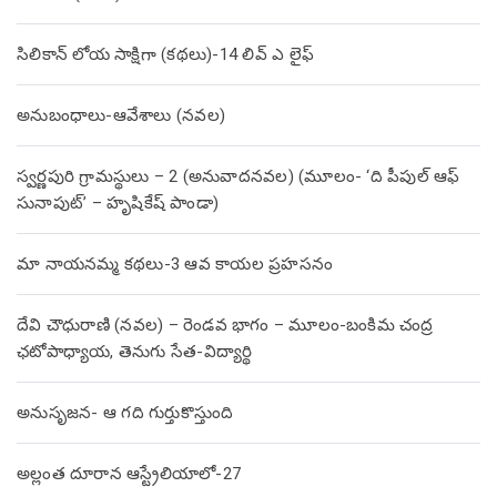
సిలికాన్ లోయ సాక్షిగా (కథలు)-14 లివ్ ఎ లైఫ్
అనుబంధాలు-ఆవేశాలు (నవల)
స్వర్ణపురి గ్రామస్థులు – 2 (అనువాదనవల) (మూలం- ‘ది పీపుల్ ఆఫ్
సునాపుట్’ – హృషికేష్ పాండా)
మా నాయనమ్మ కథలు-3 ఆవ కాయల ప్రహసనం
దేవి చౌధురాణి (నవల) – రెండవ భాగం – మూలం-బంకిమ చంద్ర
ఛటోపాధ్యాయ, తెనుగు సేత-విద్యార్థి
అనుసృజన- ఆ గది గుర్తుకొస్తుంది
అల్లంత దూరాన ఆస్ట్రేలియాలో-27