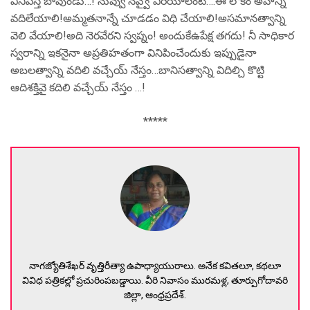
వినిపిస్తే బావుండు…! నువ్వు నవ్వై విరియాలంటే….ఈ లోకం అహాన్ని
వదిలేయాలి!అమ్మతనాన్నే చూడడం విధి చేయాలి!అసమానత్వాన్ని
వెలి వేయాలి!అది నెరవేరని స్వప్నం! అందుకేఉపేక్ష తగదు! నీ సాధికార
స్వరాన్ని ఇకనైనా అప్రతిహతంగా వినిపించేందుకు ఇప్పుడైనా
అబలత్వాన్ని వదిలి వచ్చేయ్ నేస్తం…బానిసత్వాన్ని విదిల్చి కొట్టి
ఆదిశక్తివై కదిలి వచ్చేయ్ నేస్తం …!
*****
నాగజ్యోతిశేఖర్ వృత్తిరీత్యా ఉపాధ్యాయురాలు. అనేక కవితలూ, కథలూ
వివిధ పత్రికల్లో ప్రచురింపబడ్డాయి. వీరి నివాసం మురమళ్ల, తూర్పుగోదావరి
జిల్లా, ఆంధ్రప్రదేశ్.