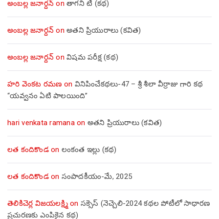
అంబల్ల జనార్దన్
on
తాగని టీ (కథ)
అంబల్ల జనార్దన్
on
అతని ప్రియురాలు (కవిత)
అంబల్ల జనార్దన్
on
విషమ పరీక్ష (క‌థ‌)
హరి వెంకట రమణ
on
వినిపించేకథలు-47 – శ్రీ శీలా వీర్రాజు గారి కథ
“యవ్వనం ఏటి పాలయింది”
hari venkata ramana
on
అతని ప్రియురాలు (కవిత)
లత కందికొండ
on
లంకంత ఇల్లు (కథ)
లత కందికొండ
on
సంపాదకీయం-మే, 2025
తెలికిచెర్ల విజయలక్ష్మి
on
సక్సెస్ (నెచ్చెలి-2024 కథల పోటీలో సాధారణ
ప్రచురణకు ఎంపికైన కథ)