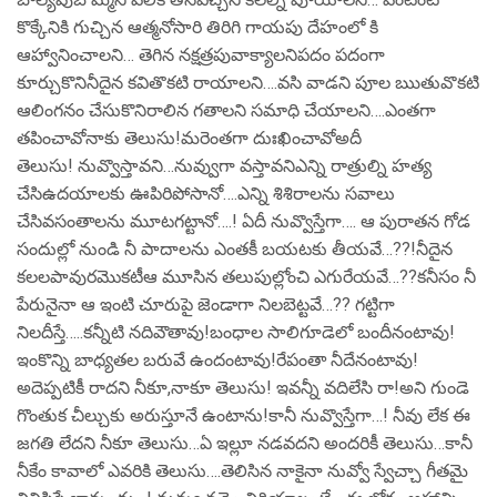
కొక్కేనికి గుచ్చిన ఆత్మనోసారి తిరిగి గాయపు దేహంలో కి
ఆహ్వానించాలని… తెగిన నక్షత్రపువాక్యాలనిపదం పదంగా
కూర్చుకొనినీదైన కవితొకటి రాయాలని….వసి వాడని పూల ఋతువొకటి
ఆలింగనం చేసుకొనిరాలిన గతాలని సమాధి చేయాలని….ఎంతగా
తపించావోనాకు తెలుసు!మరెంతగా దుఃఖించావోఅదీ
తెలుసు! నువ్వొస్తావని…నువ్వుగా వస్తావనిఎన్ని రాత్రుల్ని హత్య
చేసిఉదయాలకు ఊపిరిపోసానో….ఎన్ని శిశిరాలను సవాలు
చేసివసంతాలను మూటగట్టానో….! ఏదీ నువ్వొస్తేగా…. ఆ పురాతన గోడ
సందుల్లో నుండి నీ పాదాలను ఎంతకీ బయటకు తీయవే…??!నీదైన
కలలపావురమొకటీఆ మూసిన తలుపుల్లోంచి ఎగురేయవే…??కనీసం నీ
పేరునైనా ఆ ఇంటి చూరుపై జెండాగా నిలబెట్టవే…?? గట్టిగా
నిలదీస్తే…..కన్నీటి నదివౌతావు!బంధాల సాలిగూడెలో బందీనంటావు!
ఇంకొన్ని బాధ్యతల బరువే ఉందంటావు!రేపంతా నీదేనంటావు!
అదెప్పటికీ రాదని నీకూ,నాకూ తెలుసు! ఇవన్నీ వదిలేసి రా!అని గుండె
గొంతుక చీల్చుకు అరుస్తూనే ఉంటాను!కానీ నువ్వొస్తేగా…! నీవు లేక ఈ
జగతి లేదని నీకూ తెలుసు…ఏ ఇల్లూ నడవదని అందరికీ తెలుసు…కానీ
నీకేం కావాలో ఎవరికి తెలుసు….తెలిసిన నాకైనా నువ్వో స్వేచ్చా గీతమై