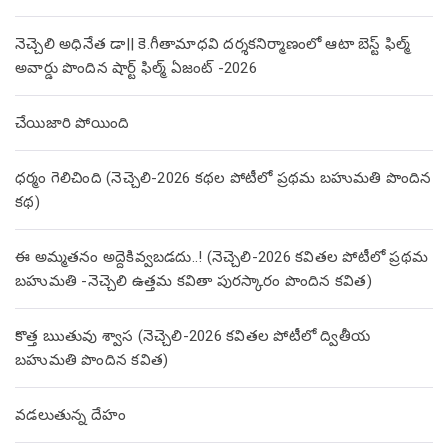
నెచ్చెలి అధినేత డా|| కె.గీతామాధవి దర్శకనిర్మాణంలో ఆటా బెస్ట్ ఫిల్మ్
అవార్డు పొందిన షార్ట్ ఫిల్మ్ ఏజంట్ -2026
చేయిజారి పోయింది
ధర్మం గెలిచింది (నెచ్చెలి-2026 కథల పోటీలో ప్రథమ బహుమతి పొందిన
కథ)
ఈ అమ్మతనం అద్దెకివ్వబడదు..! (నెచ్చెలి-2026 కవితల పోటీలో ప్రథమ
బహుమతి -నెచ్చెలి ఉత్తమ కవితా పురస్కారం పొందిన కవిత)
కొత్త ఋతువు శ్వాస (నెచ్చెలి-2026 కవితల పోటీలో ద్వితీయ
బహుమతి పొందిన కవిత)
వడలుతున్న దేహం