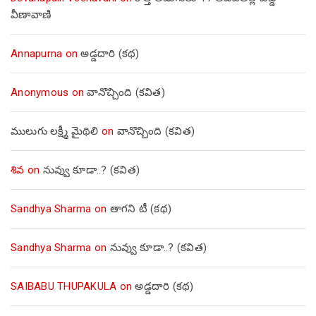
వీణావాణి
Annapurna
on
అడ్డదారి (కథ)
Anonymous
on
వానొచ్చింది (కవిత)
ములుగు లక్ష్మీ మైథిలి
on
వానొచ్చింది (కవిత)
శివ
on
నువ్వు కూడా..? (కవిత)
Sandhya Sharma
on
తాగని టీ (కథ)
Sandhya Sharma
on
నువ్వు కూడా..? (కవిత)
SAIBABU THUPAKULA
on
అడ్డదారి (కథ)