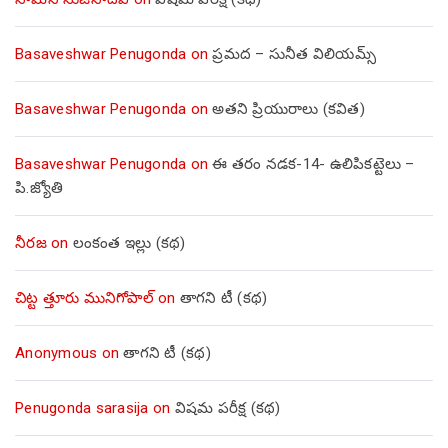
Basaveshwar Penugonda
on
ప్రమద – సునీత విలియమ్స్
Basaveshwar Penugonda
on
అతని ప్రియురాలు (కవిత)
Basaveshwar Penugonda
on
ఈ తరం నడక-14- ఉలిపికట్టెలు –
పి.జ్యోతి
నీరజ
on
లంకంత ఇల్లు (కథ)
చిట్ట త్తూరు మునిగోపాల్
on
తాగని టీ (కథ)
Anonymous
on
తాగని టీ (కథ)
Penugonda sarasija
on
విషమ పరీక్ష (క‌థ‌)