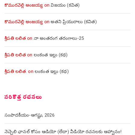
కొమురవెల్లి అంజయ్య
on
విజయం (కవిత)
కొమురవెల్లి అంజయ్య
on
అతని ప్రియురాలు (కవిత)
శ్రీపతి లలిత
on
నా అంతరంగ తరంగాలు-25
శ్రీపతి లలిత
on
లంకంత ఇల్లు (కథ)
శ్రీపతి లలిత.
on
లంకంత ఇల్లు (కథ)
సరికొత్త రచనలు
సంపాదకీయం-ఆగష్టు, 2026
నెచ్చెలి ఛానల్ కోసం ఆడియో (లేదా) వీడియో రచనలకు ఆహ్వానం!