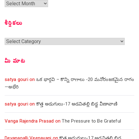
గత
సంచికలు
శీర్షికలు
శీర్షికలు
మీ మాట
satya gouri
on
ఒక భార్గవి – కొన్ని రాగాలు -20 మనోరంజకమైన రాగం
—అభేరి
satya gouri
on
కొత్త అడుగులు-17 అడవితల్లి బిడ్డ వీణావాణి
Vanga Rajendra Prasad
on
The Pressure to Be Grateful
Devanapalli Veenavani
on
కొత్త అడుగులు-17 అడవితల్లి బిడ్డ