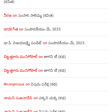
(కవిత)
నీరజ
on
సంసారి సాలెమ్మ (కవిత)
డా||కె.గీత
on
సంపాదకీయం-మే, 2025
డా.పి. విజయలక్ష్మి పండిట్
on
సంపాదకీయం-మే, 2025
చిట్టత్తూరు మునిగోపాల్
on
తాగని టీ (కథ)
చిట్టత్తూరు మునిగోపాల్
on
తాగని టీ (కథ)
Anonymous
on
విషమ పరీక్ష (క‌థ‌)
నామని సుజనాదేవి
on
చక్కని చుక్క (కథ)
నామని సుజనాదేవి
on
విషమ పరీక్ష (క‌థ‌)