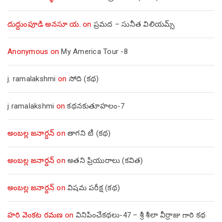
దుద్దుంపూడి అనసూ య.
on
ప్రమద – సునీత విలియమ్స్
Anonymous
on
My America Tour -8
j. ramalakshmi
on
సోది (కథ)
j ramalakshmi
on
కథనకుతూహలం-7
అంబల్ల జనార్దన్
on
తాగని టీ (కథ)
అంబల్ల జనార్దన్
on
అతని ప్రియురాలు (కవిత)
అంబల్ల జనార్దన్
on
విషమ పరీక్ష (క‌థ‌)
హరి వెంకట రమణ
on
వినిపించేకథలు-47 – శ్రీ శీలా వీర్రాజు గారి కథ