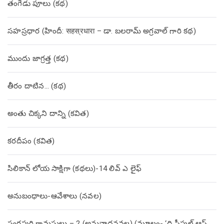
తంగేడు పూలు (క‌థ‌)
సహస్రధార (హిందీ: सहस्रधारा – డా. బలరామ్ అగ్రవాల్ గారి కథ)
ముందు జాగ్రత్త (క‌థ‌)
తీరం దాటిన… (క‌థ‌)
అంతు చిక్కని దాన్ని (కవిత)
కరదీపం (కవిత)
సిలికాన్ లోయ సాక్షిగా (కథలు)-14 లివ్ ఎ లైఫ్
అనుబంధాలు-ఆవేశాలు (నవల)
స్వర్ణపురి గ్రామస్థులు – 2 (అనువాదనవల) (మూలం- ‘ది పీపుల్ ఆఫ్