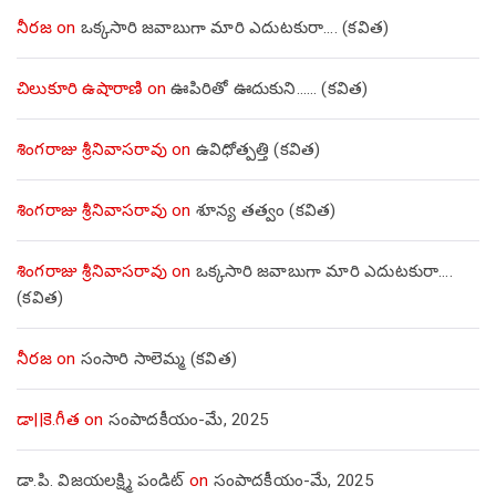
నీరజ
on
ఒక్కసారి జవాబుగా మారి ఎదుటకురా…. (కవిత)
చిలుకూరి ఉషారాణి
on
ఊపిరితో ఊదుకుని…… (కవిత)
శింగరాజు శ్రీనివాసరావు
on
ఉవిధోత్పత్తి (కవిత)
శింగరాజు శ్రీనివాసరావు
on
శూన్య తత్వం (కవిత)
శింగరాజు శ్రీనివాసరావు
on
ఒక్కసారి జవాబుగా మారి ఎదుటకురా….
(కవిత)
నీరజ
on
సంసారి సాలెమ్మ (కవిత)
డా||కె.గీత
on
సంపాదకీయం-మే, 2025
డా.పి. విజయలక్ష్మి పండిట్
on
సంపాదకీయం-మే, 2025