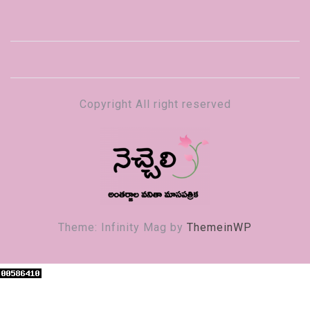
Copyright All right reserved
నెచ్చెలి
వనితా మాస పత్రిక
Theme: Infinity Mag by
ThemeinWP