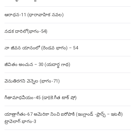
ఆరాధన-11 (ధారావాహిక నవల)
నడక దారిలో(భాగం-54)
నా జీవన యానంలో (రెండవ భాగం) – 54
జీవితం అంచున – 30 (యదార్థ గాథ)
వెనుతిరగని వెన్నెల (భాగం-71)
గీతామాధవీయం-45 (డా||కె.గీత టాక్ షో)
యాత్రాగీతం-67 అమెరికా నించి ఐరోపాకి (ఇంగ్లాండ్ -ఫ్రాన్స్ – ఇటలీ)
ట్రావెలాగ్ భాగం-3