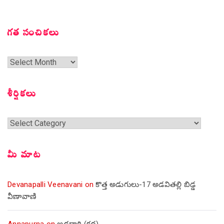
గత సంచికలు
గత
సంచికలు
శీర్షికలు
శీర్షికలు
మీ మాట
Devanapalli Veenavani
on
కొత్త అడుగులు-17 అడవితల్లి బిడ్డ
వీణావాణి
Annapurna
on
అడ్డదారి (కథ)