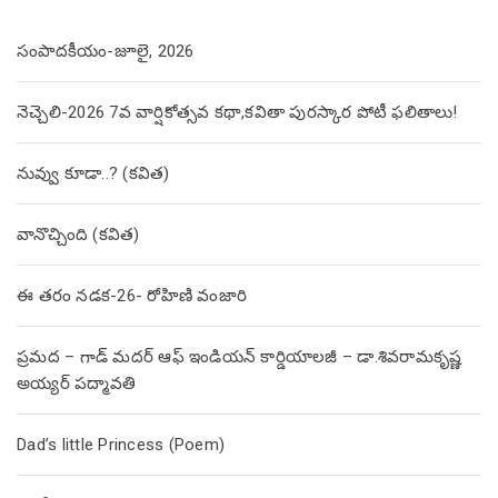
సంపాదకీయం-జూలై, 2026
నెచ్చెలి-2026 7వ వార్షికోత్సవ కథా,కవితా పురస్కార పోటీ ఫలితాలు!
నువ్వు కూడా..? (కవిత)
వానొచ్చింది (కవిత)
ఈ తరం నడక-26- రోహిణి వంజారి
ప్రమద – గాడ్ మదర్ ఆఫ్ ఇండియన్ కార్డియాలజీ – డా.శివరామకృష్ణ
అయ్యర్ పద్మావతి
Dad’s little Princess (Poem)