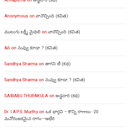
Anonymous
on
వానొచ్చింది (కవిత)
ములుగు లక్ష్మీ మైథిలి
on
వానొచ్చింది (కవిత)
శివ
on
నువ్వు కూడా..? (కవిత)
Sandhya Sharma
on
తాగని టీ (కథ)
Sandhya Sharma
on
నువ్వు కూడా..? (కవిత)
SAIBABU THUPAKULA
on
అడ్డదారి (కథ)
Dr. I.A.P.S. Murthy
on
ఒక భార్గవి – కొన్ని రాగాలు -20
మనోరంజకమైన రాగం—అభేరి