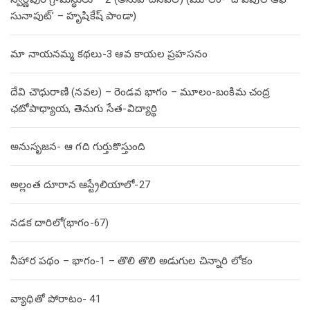
సునాపుట్’ – హృషికేష్ పాండా)
మా నాయనమ్మ కథలు-3 ఆవ కాయల ప్రహసనం
దేవి చౌధురాణి (నవల) – రెండవ భాగం – మూలం-బంకిమ చంద్ర
ఛటోపాధ్యాయ, తెనుగు సేత-విద్యార్థి
అనుసృజన- ఆ గది గుర్తుకొస్తుంది
అల్లంత దూరాన ఆస్ట్రేలియాలో-27
నడక దారిలో(భాగం-67)
నీహార పథం – భాగం-1 – తొలి తొలి అడుగుల చిన్నారి లోకం
వ్యాధితో పోరాటం- 41