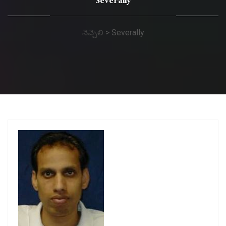
Severally
నెచ్చెలి
>
Severally