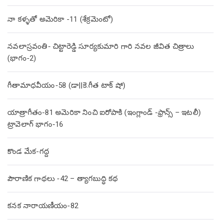
నా కళ్ళతో అమెరికా -11 (శేక్రమెంటో)
నవలాస్రవంతి- చిట్టారెడ్డి సూర్యకుమారి గారి నవల జీవిత చిత్రాలు
(భాగం-2)
గీతామాధవీయం-58 (డా||కె.గీత టాక్ షో)
యాత్రాగీతం-81 అమెరికా నించి ఐరోపాకి (ఇంగ్లాండ్ -ఫ్రాన్స్ – ఇటలీ)
ట్రావెలాగ్ భాగం-16
కొండ మేక-గద్ద
పౌరాణిక గాథలు -42 – త్యాగబుద్ధి కథ
కనక నారాయణీయం-82