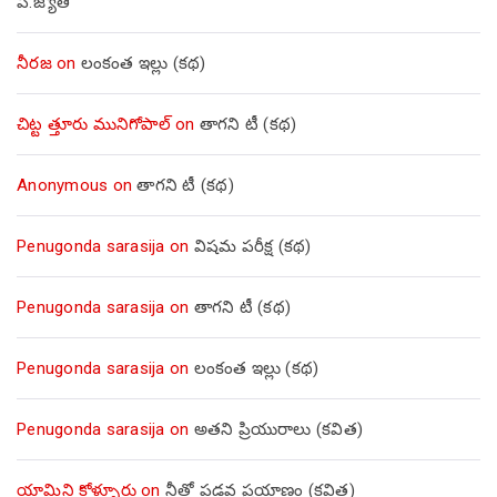
పి.జ్యోతి
నీరజ
on
లంకంత ఇల్లు (కథ)
చిట్ట త్తూరు మునిగోపాల్
on
తాగని టీ (కథ)
Anonymous
on
తాగని టీ (కథ)
Penugonda sarasija
on
విషమ పరీక్ష (క‌థ‌)
Penugonda sarasija
on
తాగని టీ (కథ)
Penugonda sarasija
on
లంకంత ఇల్లు (కథ)
Penugonda sarasija
on
అతని ప్రియురాలు (కవిత)
యామిని కోళ్ళూరు
on
నీతో పడవ ప్రయాణం (కవిత)