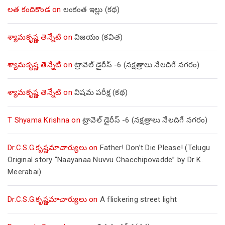
లత కందికొండ
on
లంకంత ఇల్లు (కథ)
శ్యామకృష్ణ తెన్నేటి
on
విజయం (కవిత)
శ్యామకృష్ణ తెన్నేటి
on
ట్రావెల్ డైరీస్ -6 (నక్షత్రాలు నేలదిగే నగరం)
శ్యామకృష్ణ తెన్నేటి
on
విషమ పరీక్ష (క‌థ‌)
T Shyama Krishna
on
ట్రావెల్ డైరీస్ -6 (నక్షత్రాలు నేలదిగే నగరం)
Dr.C.S.G.కృష్ణమాచార్యులు
on
Father! Don’t Die Please! (Telugu
Original story “Naayanaa Nuvvu Chacchipovadde” by Dr K.
Meerabai)
Dr.C.S.G.కృష్ణమాచార్యులు
on
A flickering street light