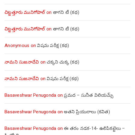
చిట్టత్తూరు మునిగోపాల్
on
తాగని టీ (కథ)
చిట్టత్తూరు మునిగోపాల్
on
తాగని టీ (కథ)
Anonymous
on
విషమ పరీక్ష (క‌థ‌)
నామని సుజనాదేవి
on
చక్కని చుక్క (కథ)
నామని సుజనాదేవి
on
విషమ పరీక్ష (క‌థ‌)
Basaveshwar Penugonda
on
ప్రమద – సునీత విలియమ్స్
Basaveshwar Penugonda
on
అతని ప్రియురాలు (కవిత)
Basaveshwar Penugonda
on
ఈ తరం నడక-14- ఉలిపికట్టెలు –