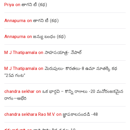
Priya
on
తాగని టీ (కథ)
Annapurna
on
తాగని టీ (కథ)
Annapurna
on
జన్యు బంధం (కథ)
M J Thatipamala
on
సాహసయాత్ర- నేపాల్‌
M J Thatipamala
on
మెరుపులు- కొరతలు-8 ఉమా నూతక్కి కథ
“25వ గంట”
chandra sekhar
on
ఒక భార్గవి – కొన్ని రాగాలు -20 మనోరంజకమైన
రాగం—అభేరి
chandra sekhara Rao M.V.
on
జ్ఞాపకాలసందడి -48