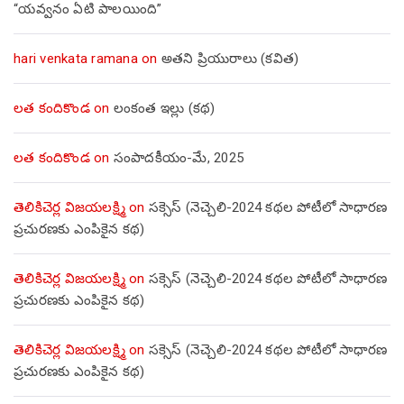
“యవ్వనం ఏటి పాలయింది”
hari venkata ramana
on
అతని ప్రియురాలు (కవిత)
లత కందికొండ
on
లంకంత ఇల్లు (కథ)
లత కందికొండ
on
సంపాదకీయం-మే, 2025
తెలికిచెర్ల విజయలక్ష్మి
on
సక్సెస్ (నెచ్చెలి-2024 కథల పోటీలో సాధారణ
ప్రచురణకు ఎంపికైన కథ)
తెలికిచెర్ల విజయలక్ష్మి
on
సక్సెస్ (నెచ్చెలి-2024 కథల పోటీలో సాధారణ
ప్రచురణకు ఎంపికైన కథ)
తెలికిచెర్ల విజయలక్ష్మి
on
సక్సెస్ (నెచ్చెలి-2024 కథల పోటీలో సాధారణ
ప్రచురణకు ఎంపికైన కథ)