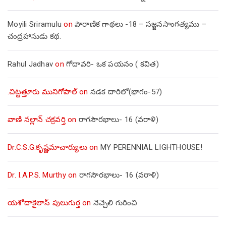
Moyili Sriramulu
on
పౌరాణిక గాథలు -18 – సజ్జనసాంగత్యము –
చంద్రహాసుడు కథ.
Rahul Jadhav
on
గోదావరి- ఒక పయనం ( కవిత)
.చిట్టత్తూరు మునిగోపాల్
on
నడక దారిలో(భాగం-57)
వాణి నల్లాన్ చక్రవర్తి
on
రాగసౌరభాలు- 16 (వరాళి)
Dr.C.S.G.కృష్ణమాచార్యులు
on
MY PERENNIAL LIGHTHOUSE!
Dr. I.A.P.S. Murthy
on
రాగసౌరభాలు- 16 (వరాళి)
యశోదాకైలాస్ పులుగుర్త
on
నెచ్చెలి గురించి