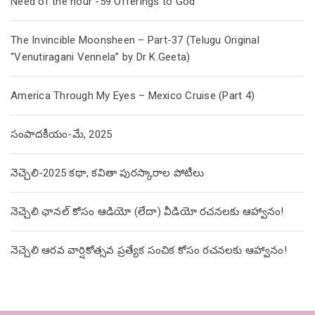
Need of the hour -59 Offerings to God
The Invincible Moonsheen – Part-37 (Telugu Original
“Venutiragani Vennela” by Dr K.Geeta)
America Through My Eyes – Mexico Cruise (Part 4)
సంపాదకీయం-మే, 2025
నెచ్చెలి-2025 కథా, కవితా పురస్కారాల పోటీలు
నెచ్చెలి ఛానల్ కోసం ఆడియో (లేదా) వీడియో రచనలకు ఆహ్వానం!
నెచ్చెలి ఆరవ వార్షికోత్సవ ప్రత్యేక సంచిక కోసం రచనలకు ఆహ్వానం!