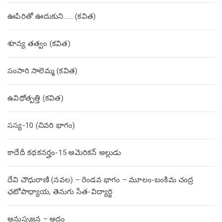
ఊపిరితో ఊదుకుని…… (కవిత)
శూన్య తత్వం (కవిత)
సంసారి సాలెమ్మ (కవిత)
ఉవిధోత్పత్తి (కవిత)
సస్య-10 (చివరి భాగం)
కాదేదీ కథకనర్హం-15 అమెరికన్ అల్లుడు
దేవి చౌధురాణి (నవల) – రెండవ భాగం – మూలం-బంకిమ చంద్ర
ఛటోపాధ్యాయ, తెనుగు సేత-విద్యార్థి
అనుసృజన – అద్దం