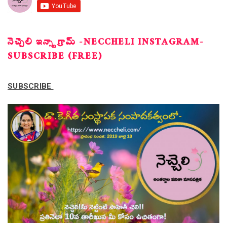
నెచ్చెలి ఇన్స్టాగ్రామ్ -NECCHELI INSTAGRAM-
SUBSCRIBE (FREE)
SUBSCRIBE