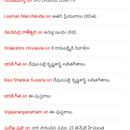
రమణమూర్తి
on
నారి సారించిన నవల-10
Laxman Manchikatla
on
అతని ప్రియురాలు (కవిత)
చిలకమర్రి రాజేశ్వరి
on
జన్యు బంధం (కథ)
Srilakshmi chivukula
on
కె.రామలక్ష్మికి నివాళిగా
డా||కె.గీత
on
దేవులపల్లి కృష్ణశాస్త్రి లలితగీతాలు
Ravi Shankar Susarla
on
దేవులపల్లి కృష్ణశాస్త్రి లలితగీతాలు
డా||కె.గీత
on
ఈ-పుస్తకాలు
Vijayaranganatham
on
ఈ-పుస్తకాలు
సురేఖ పులి
on
నారి సారించిన నవల-23 తెన్నేటి హేమలత