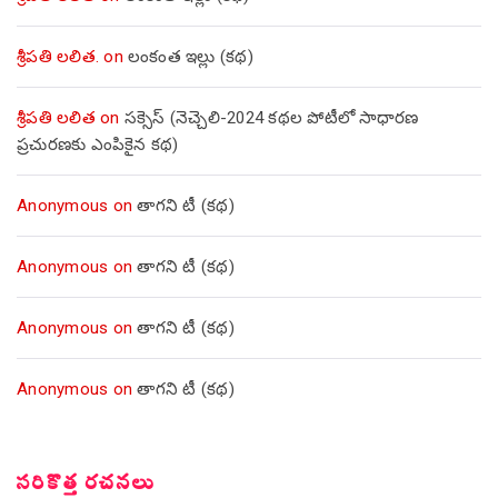
శ్రీపతి లలిత.
on
లంకంత ఇల్లు (కథ)
శ్రీపతి లలిత
on
సక్సెస్ (నెచ్చెలి-2024 కథల పోటీలో సాధారణ
ప్రచురణకు ఎంపికైన కథ)
Anonymous
on
తాగని టీ (కథ)
Anonymous
on
తాగని టీ (కథ)
Anonymous
on
తాగని టీ (కథ)
Anonymous
on
తాగని టీ (కథ)
సరికొత్త రచనలు