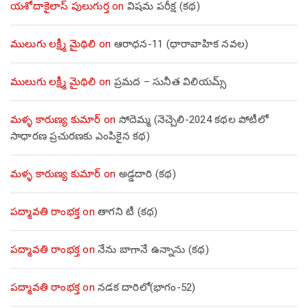
యశోదాకైలాస్ పులుగుర్త
on
విషమ పరీక్ష (క‌థ‌)
ములుగు లక్ష్మీ మైథిలి
on
ఆరాధన-11 (ధారావాహిక నవల)
ములుగు లక్ష్మీ మైథిలి
on
ప్రమద – సునీత విలియమ్స్
మళ్ళ కారుణ్య కుమార్
on
సోదెమ్మ (నెచ్చెలి-2024 కథల పోటీలో
సాధారణ ప్రచురణకు ఎంపికైన కథ)
మళ్ళ కారుణ్య కుమార్
on
అడ్డదారి (కథ)
పద్మావతి రాంభక్త
on
తాగని టీ (కథ)
పద్మావతి రాంభక్త
on
నేను బాగానే ఉన్నాను (క‌థ‌)
పద్మావతి రాంభక్త
on
నడక దారిలో(భాగం-52)