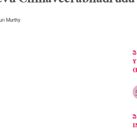
evu Chinaveerabhadrudu 
ri Murthy
న
Y
(
న
I