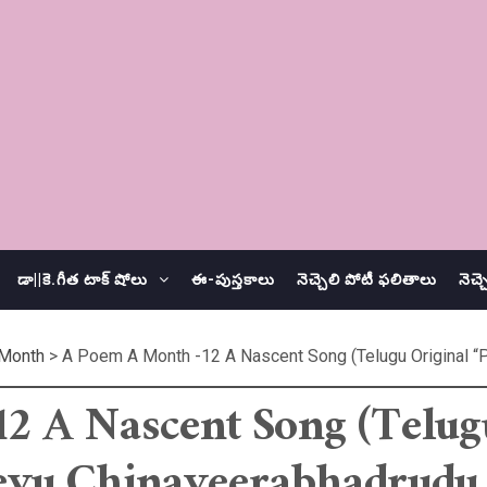
డా||కె.గీత టాక్ షోలు
ఈ-పుస్తకాలు
నెచ్చెలి పోటీ ఫలితాలు
నెచ్
Month
>
A Poem A Month -12 A Nascent Song (Telugu Original “P
2 A Nascent Song (Telug