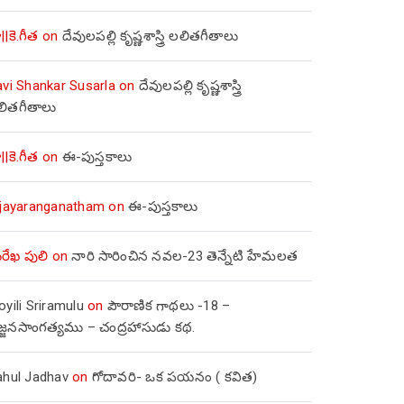
||కె.గీత
on
దేవులపల్లి కృష్ణశాస్త్రి లలితగీతాలు
avi Shankar Susarla
on
దేవులపల్లి కృష్ణశాస్త్రి
లితగీతాలు
||కె.గీత
on
ఈ-పుస్తకాలు
ijayaranganatham
on
ఈ-పుస్తకాలు
రేఖ పులి
on
నారి సారించిన నవల-23 తెన్నేటి హేమలత
yili Sriramulu
on
పౌరాణిక గాథలు -18 –
జ్జనసాంగత్యము – చంద్రహాసుడు కథ.
ahul Jadhav
on
గోదావరి- ఒక పయనం ( కవిత)