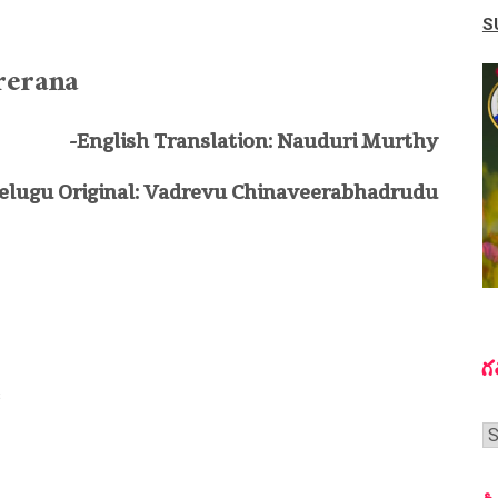
S
rerana
-English Translation: Nauduri Murthy
elugu Original: Vadrevu Chinaveerabhadrudu
గ
s
గ
స