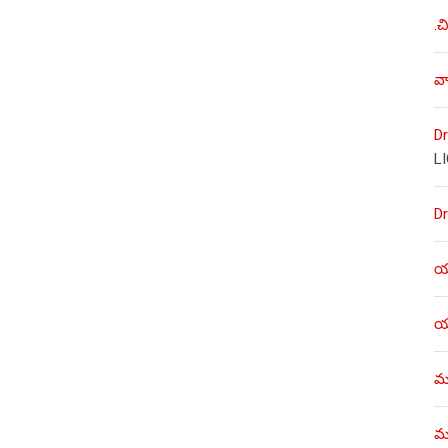
.చ
వా
Dr
L
Dr
యశ
యశ
ము
ము