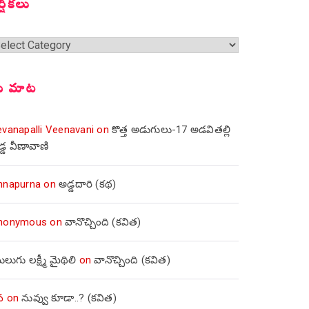
ర్షికలు
్షికలు
ీ మాట
evanapalli Veenavani
on
కొత్త అడుగులు-17 అడవితల్లి
డ్డ వీణావాణి
nnapurna
on
అడ్డదారి (కథ)
nonymous
on
వానొచ్చింది (కవిత)
లుగు లక్ష్మీ మైథిలి
on
వానొచ్చింది (కవిత)
వ
on
నువ్వు కూడా..? (కవిత)