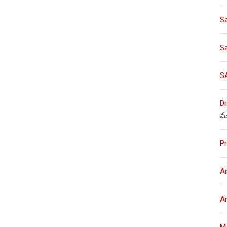
S
S
S
Dr
మ
Pr
A
A
M