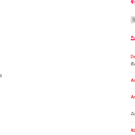
శీ
శీర
మ
D
బి
rs
A
A
ము
శి