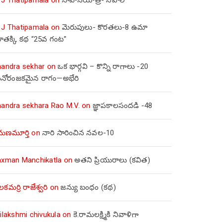
 J Thatipamala
on
మెరుపులు- కొరతలు-8 ఉమా
ూతక్కి కథ “25వ గంట”
handra sekhar
on
ఒక భార్గవి – కొన్ని రాగాలు -20
నోరంజకమైన రాగం—అభేరి
handra sekhara Rao M.V.
on
జ్ఞాపకాలసందడి -48
మణమూర్తి
on
నారి సారించిన నవల-10
axman Manchikatla
on
అతని ప్రియురాలు (కవిత)
లకమర్రి రాజేశ్వరి
on
జన్యు బంధం (కథ)
ilakshmi chivukula
on
కె.రామలక్ష్మికి నివాళిగా