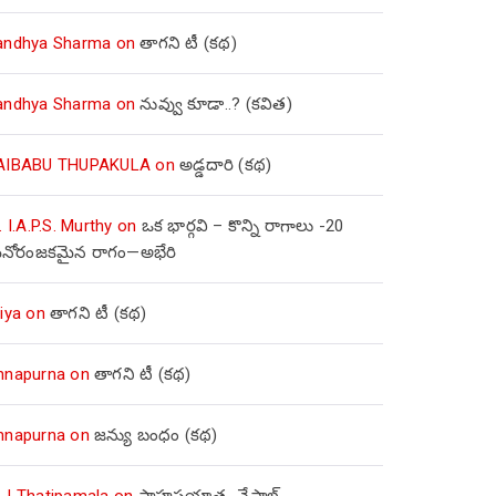
andhya Sharma
on
తాగని టీ (కథ)
andhya Sharma
on
నువ్వు కూడా..? (కవిత)
AIBABU THUPAKULA
on
అడ్డదారి (కథ)
. I.A.P.S. Murthy
on
ఒక భార్గవి – కొన్ని రాగాలు -20
నోరంజకమైన రాగం—అభేరి
iya
on
తాగని టీ (కథ)
nnapurna
on
తాగని టీ (కథ)
nnapurna
on
జన్యు బంధం (కథ)
 J Thatipamala
on
సాహసయాత్ర- నేపాల్‌