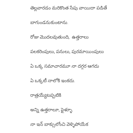
తెల్లవారడం మరికొంత సేపు వాయిదా పడితే
బాగుండనుకుంటాను.
రోజు మొదలవుతుంది, ఉత్తరాలు
పలకరింపులు, పనులు, పురమాయింపులు
ఏ ఒక్క సమాచారమూ నా దగ్గర ఆగదు
ఏ ఒక్కటీ నాలోకి ఇంకదు.
రాత్రయ్యేటప్పటికి
అన్ని ఉత్తరాలూ, ఫైళ్ళూ
నా ఇన్ బాక్సులోంచి వెళ్ళిపోయేక