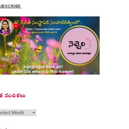
UBSCRIBE
త సంచికలు
త
ంచికలు