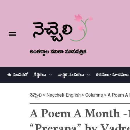
Skip
నెచ్చెలి
to
content
e
Toggle
menu
వనితా మాస పత్రిక
ఈ సంచికలో
శీర్షికలు
వార్షిక సంచికలు
రచనలు-సూచనలు
నెచ్చెలి
>
Neccheli-English
>
Columns
>
A Poem A 
A Poem A Month -1