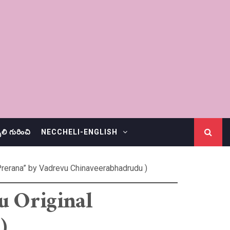
చెలి గురించి
NECCHELI-ENGLISH
rerana” by Vadrevu Chinaveerabhadrudu )
u Original