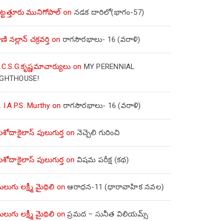
ిట్టత్తూరు మునిగోపాల్
on
నడక దారిలో(భాగం-57)
ణి నల్లాన్ చక్రవర్తి
on
రాగసౌరభాలు- 16 (వరాళి)
.C.S.G.కృష్ణమాచార్యులు
on
MY PERENNIAL
IGHTHOUSE!
. I.A.P.S. Murthy
on
రాగసౌరభాలు- 16 (వరాళి)
ోదాకైలాస్ పులుగుర్త
on
నెచ్చెలి గురించి
ోదాకైలాస్ పులుగుర్త
on
విషమ పరీక్ష (క‌థ‌)
లుగు లక్ష్మీ మైథిలి
on
ఆరాధన-11 (ధారావాహిక నవల)
లుగు లక్ష్మీ మైథిలి
on
ప్రమద – సునీత విలియమ్స్