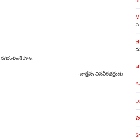
M
న
c
మ
కి పరిమళించే పాట
c
-వాడ్రేవు చినవీరభద్రుడు
ర
L
చి
Sr