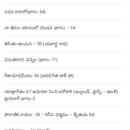
నడక దారిలో(భాగం-54)
నా జీవన యానంలో (రెండవ భాగం) – 54
జీవితం అంచున – 30 (యదార్థ గాథ)
వెనుతిరగని వెన్నెల (భాగం-71)
గీతామాధవీయం-45 (డా||కె.గీత టాక్ షో)
యాత్రాగీతం-67 అమెరికా నించి ఐరోపాకి (ఇంగ్లాండ్ -ఫ్రాన్స్ – ఇటలీ)
ట్రావెలాగ్ భాగం-3
పౌరాణిక గాథలు -30 – కనీస ధర్మము – శ్వేతుడు కథ