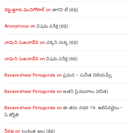
చిట్టత్తూరు మునిగోపాల్
on
తాగని టీ (కథ)
Anonymous
on
విషమ పరీక్ష (క‌థ‌)
నామని సుజనాదేవి
on
చక్కని చుక్క (కథ)
నామని సుజనాదేవి
on
విషమ పరీక్ష (క‌థ‌)
Basaveshwar Penugonda
on
ప్రమద – సునీత విలియమ్స్
Basaveshwar Penugonda
on
అతని ప్రియురాలు (కవిత)
Basaveshwar Penugonda
on
ఈ తరం నడక-14- ఉలిపికట్టెలు –
పి.జ్యోతి
నీరజ
on
లంకంత ఇల్లు (కథ)