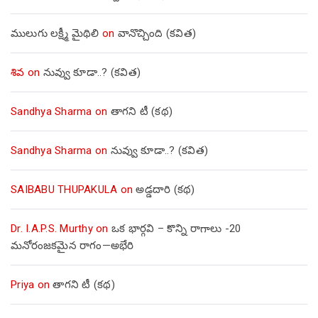
ములుగు లక్ష్మీ మైథిలి
on
వానొచ్చింది (కవిత)
శివ
on
నువ్వు కూడా..? (కవిత)
Sandhya Sharma
on
తాగని టీ (కథ)
Sandhya Sharma
on
నువ్వు కూడా..? (కవిత)
SAIBABU THUPAKULA
on
అడ్డదారి (కథ)
Dr. I.A.P.S. Murthy
on
ఒక భార్గవి – కొన్ని రాగాలు -20
మనోరంజకమైన రాగం—అభేరి
Priya
on
తాగని టీ (కథ)