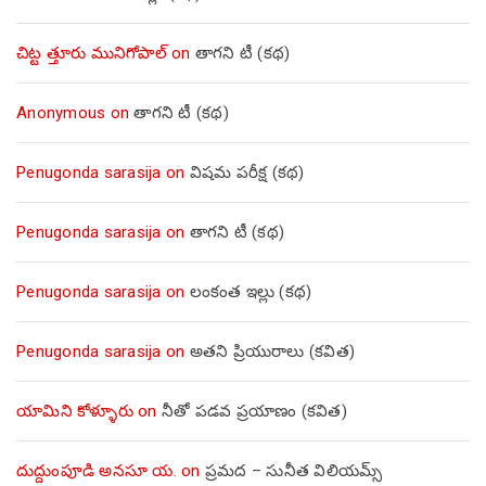
చిట్ట త్తూరు మునిగోపాల్
on
తాగని టీ (కథ)
Anonymous
on
తాగని టీ (కథ)
Penugonda sarasija
on
విషమ పరీక్ష (క‌థ‌)
Penugonda sarasija
on
తాగని టీ (కథ)
Penugonda sarasija
on
లంకంత ఇల్లు (కథ)
Penugonda sarasija
on
అతని ప్రియురాలు (కవిత)
యామిని కోళ్ళూరు
on
నీతో పడవ ప్రయాణం (కవిత)
దుద్దుంపూడి అనసూ య.
on
ప్రమద – సునీత విలియమ్స్