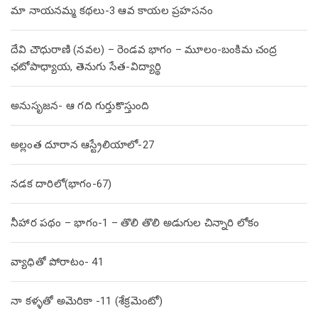
మా నాయనమ్మ కథలు-3 ఆవ కాయల ప్రహసనం
దేవి చౌధురాణి (నవల) – రెండవ భాగం – మూలం-బంకిమ చంద్ర
ఛటోపాధ్యాయ, తెనుగు సేత-విద్యార్థి
అనుసృజన- ఆ గది గుర్తుకొస్తుంది
అల్లంత దూరాన ఆస్ట్రేలియాలో-27
నడక దారిలో(భాగం-67)
నీహార పథం – భాగం-1 – తొలి తొలి అడుగుల చిన్నారి లోకం
వ్యాధితో పోరాటం- 41
నా కళ్ళతో అమెరికా -11 (శేక్రమెంటో)