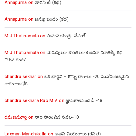
Annapurna
on
తాగని టీ (కథ)
Annapurna
on
జన్యు బంధం (కథ)
M J Thatipamala
on
సాహసయాత్ర- నేపాల్‌
M J Thatipamala
on
మెరుపులు- కొరతలు-8 ఉమా నూతక్కి కథ
“25వ గంట”
chandra sekhar
on
ఒక భార్గవి – కొన్ని రాగాలు -20 మనోరంజకమైన
రాగం—అభేరి
chandra sekhara Rao M.V.
on
జ్ఞాపకాలసందడి -48
రమణమూర్తి
on
నారి సారించిన నవల-10
Laxman Manchikatla
on
అతని ప్రియురాలు (కవిత)