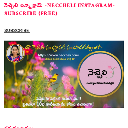
నెచ్చెలి ఇన్స్టాగ్రామ్ -NECCHELI INSTAGRAM-
SUBSCRIBE (FREE)
SUBSCRIBE