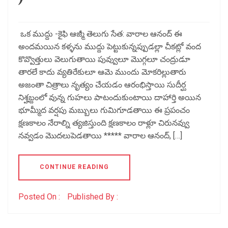
ఒక ముద్దు -కైఫి ఆజ్మీ తెలుగు సేత: వారాల ఆనంద్ ఈ
అందమయిన కళ్ళను ముద్దు పెట్టుకున్నప్పుడల్లా చీకట్లో వంద
కొవ్వొత్తులు వెలుగుతాయి పువ్వులూ మొగ్గలూ చంద్రుడూ
తారలే కాదు వ్యతిరేకులూ ఆమె ముందు మోకరిల్లుతారు
అజంతా చిత్రాలు నృత్యం చేయడం ఆరంభిస్తాయి సుదీర్ఘ
నిశ్హబ్దంలో వున్న గుహలు పాటందుకుంటాయి దాహార్తి అయిన
భూమ్మీద వర్షపు మబ్బులు గుమిగూడతాయి ఈ ప్రపంచం
క్షణకాలం నేరాల్ని త్యజిస్తుంది క్షణకాలం రాళ్లూ చిరునవ్వు
నవ్వడం మొదలుపెడతాయి ***** వారాల ఆనంద్, […]
CONTINUE READING
Posted On :
Published By :