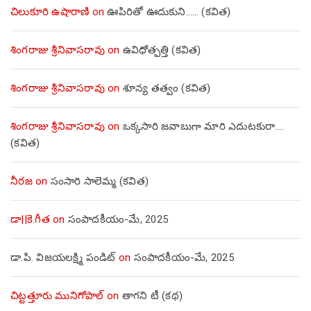
చిలుకూరి ఉషారాణి
on
ఊపిరితో ఊదుకుని…… (కవిత)
శింగరాజు శ్రీనివాసరావు
on
ఉవిధోత్పత్తి (కవిత)
శింగరాజు శ్రీనివాసరావు
on
శూన్య తత్వం (కవిత)
శింగరాజు శ్రీనివాసరావు
on
ఒక్కసారి జవాబుగా మారి ఎదుటకురా….
(కవిత)
నీరజ
on
సంసారి సాలెమ్మ (కవిత)
డా||కె.గీత
on
సంపాదకీయం-మే, 2025
డా.పి. విజయలక్ష్మి పండిట్
on
సంపాదకీయం-మే, 2025
చిట్టత్తూరు మునిగోపాల్
on
తాగని టీ (కథ)