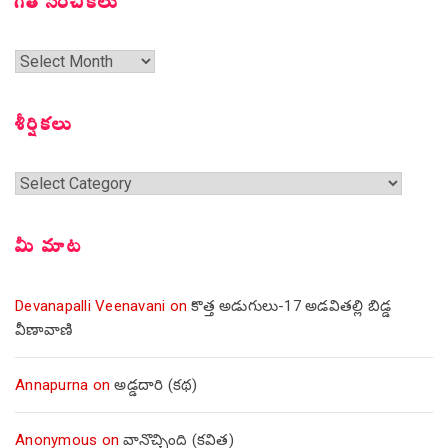
గత సంచికలు
గత
సంచికలు
శీర్షికలు
శీర్షికలు
మీ మాట
Devanapalli Veenavani
on
కొత్త అడుగులు-17 అడవితల్లి బిడ్డ
వీణావాణి
Annapurna
on
అడ్డదారి (కథ)
Anonymous
on
వానొచ్చింది (కవిత)