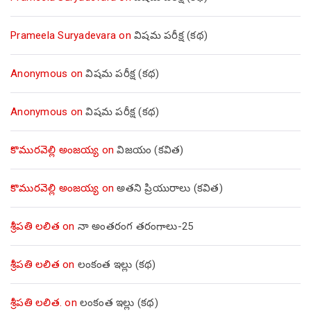
Prameela Suryadevara
on
విషమ పరీక్ష (క‌థ‌)
Anonymous
on
విషమ పరీక్ష (క‌థ‌)
Anonymous
on
విషమ పరీక్ష (క‌థ‌)
కొమురవెల్లి అంజయ్య
on
విజయం (కవిత)
కొమురవెల్లి అంజయ్య
on
అతని ప్రియురాలు (కవిత)
శ్రీపతి లలిత
on
నా అంతరంగ తరంగాలు-25
శ్రీపతి లలిత
on
లంకంత ఇల్లు (కథ)
శ్రీపతి లలిత.
on
లంకంత ఇల్లు (కథ)