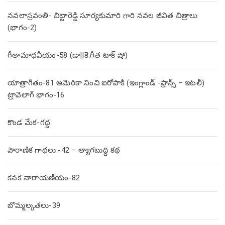
నవలాస్రవంతి- చిట్టారెడ్డి సూర్యకుమారి గారి నవల జీవిత చిత్రాలు
(భాగం-2)
గీతామాధవీయం-58 (డా||కె.గీత టాక్ షో)
యాత్రాగీతం-81 అమెరికా నించి ఐరోపాకి (ఇంగ్లాండ్ -ఫ్రాన్స్ – ఇటలీ)
ట్రావెలాగ్ భాగం-16
కొండ మేక-గద్ద
పౌరాణిక గాథలు -42 – త్యాగబుద్ధి కథ
కనక నారాయణీయం-82
బొమ్మల్కతలు-39