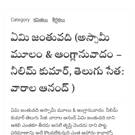
Category:
కవితలు
శీర్షికలు
ఏమి జంతువది (అస్సామీ
మూలం & ఆంగ్లానువాదం –
నీలిమ్ కుమార్, తెలుగు సేత:
వారాల ఆనంద్ )
ఏమి జంతువది అస్సామీ మూలం & ఆంగ్లానువాదం: నీలిమ్
కుమార్ తెలుగు సేత: వారాల ఆనంద్ ఏమి జంతువది దాని
ఆకలి ఎంతకూ తీరదు అసలే తృప్తి చెందదు దాని పొట్ట
పరిమాణాన్ని అదే కొలవలేకున్నది ఎంత ఆహారం కావాల్నో