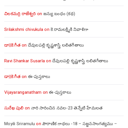
చిలకమర్రి రాజేశ్వరి
on
జన్యు బంధం (కథ)
Srilakshmi chivukula
on
కె.రామలక్ష్మికి నివాళిగా
డా||కె.గీత
on
దేవులపల్లి కృష్ణశాస్త్రి లలితగీతాలు
Ravi Shankar Susarla
on
దేవులపల్లి కృష్ణశాస్త్రి లలితగీతాలు
డా||కె.గీత
on
ఈ-పుస్తకాలు
Vijayaranganatham
on
ఈ-పుస్తకాలు
సురేఖ పులి
on
నారి సారించిన నవల-23 తెన్నేటి హేమలత
Moyili Sriramulu
on
పౌరాణిక గాథలు -18 – సజ్జనసాంగత్యము –