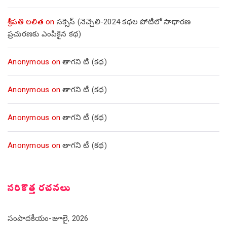
శ్రీపతి లలిత
on
సక్సెస్ (నెచ్చెలి-2024 కథల పోటీలో సాధారణ
ప్రచురణకు ఎంపికైన కథ)
Anonymous
on
తాగని టీ (కథ)
Anonymous
on
తాగని టీ (కథ)
Anonymous
on
తాగని టీ (కథ)
Anonymous
on
తాగని టీ (కథ)
సరికొత్త రచనలు
సంపాదకీయం-జూలై, 2026