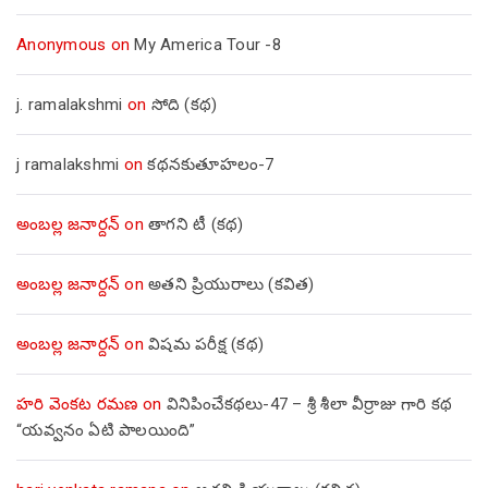
Anonymous
on
My America Tour -8
j. ramalakshmi
on
సోది (కథ)
j ramalakshmi
on
కథనకుతూహలం-7
అంబల్ల జనార్దన్
on
తాగని టీ (కథ)
అంబల్ల జనార్దన్
on
అతని ప్రియురాలు (కవిత)
అంబల్ల జనార్దన్
on
విషమ పరీక్ష (క‌థ‌)
హరి వెంకట రమణ
on
వినిపించేకథలు-47 – శ్రీ శీలా వీర్రాజు గారి కథ
“యవ్వనం ఏటి పాలయింది”