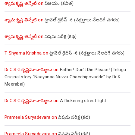
శ్యామకృష్ణ తెన్నేటి
on
విజయం (కవిత)
శ్యామకృష్ణ తెన్నేటి
on
ట్రావెల్ డైరీస్ -6 (నక్షత్రాలు నేలదిగే నగరం)
శ్యామకృష్ణ తెన్నేటి
on
విషమ పరీక్ష (క‌థ‌)
T Shyama Krishna
on
ట్రావెల్ డైరీస్ -6 (నక్షత్రాలు నేలదిగే నగరం)
Dr.C.S.G.కృష్ణమాచార్యులు
on
Father! Don’t Die Please! (Telugu
Original story “Naayanaa Nuvvu Chacchipovadde” by Dr K.
Meerabai)
Dr.C.S.G.కృష్ణమాచార్యులు
on
A flickering street light
Prameela Suryadevara
on
విషమ పరీక్ష (క‌థ‌)
Prameela Suryadevara
on
విషమ పరీక్ష (క‌థ‌)