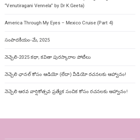
“Venutiragani Vennela” by Dr K.Geeta)
America Through My Eyes – Mexico Cruise (Part 4)
సంపాదకీయం-మే, 2025
నెచ్చెలి-2025 కథా, కవితా పురస్కారాల పోటీలు
నెచ్చెలి ఛానల్ కోసం ఆడియో (లేదా) వీడియో రచనలకు ఆహ్వానం!
నెచ్చెలి ఆరవ వార్షికోత్సవ ప్రత్యేక సంచిక కోసం రచనలకు ఆహ్వానం!