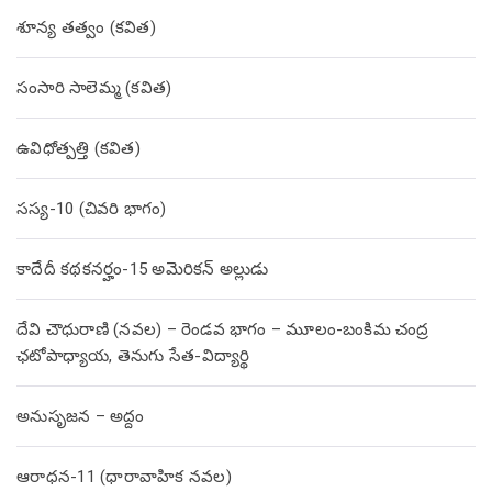
శూన్య తత్వం (కవిత)
సంసారి సాలెమ్మ (కవిత)
ఉవిధోత్పత్తి (కవిత)
సస్య-10 (చివరి భాగం)
కాదేదీ కథకనర్హం-15 అమెరికన్ అల్లుడు
దేవి చౌధురాణి (నవల) – రెండవ భాగం – మూలం-బంకిమ చంద్ర
ఛటోపాధ్యాయ, తెనుగు సేత-విద్యార్థి
అనుసృజన – అద్దం
ఆరాధన-11 (ధారావాహిక నవల)