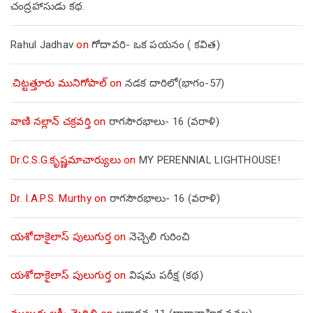
చంద్రహాసుడు కథ.
Rahul Jadhav
on
గోదావరి- ఒక పయనం ( కవిత)
.చిట్టత్తూరు మునిగోపాల్
on
నడక దారిలో(భాగం-57)
వాణి నల్లాన్ చక్రవర్తి
on
రాగసౌరభాలు- 16 (వరాళి)
Dr.C.S.G.కృష్ణమాచార్యులు
on
MY PERENNIAL LIGHTHOUSE!
Dr. I.A.P.S. Murthy
on
రాగసౌరభాలు- 16 (వరాళి)
యశోదాకైలాస్ పులుగుర్త
on
నెచ్చెలి గురించి
యశోదాకైలాస్ పులుగుర్త
on
విషమ పరీక్ష (క‌థ‌)