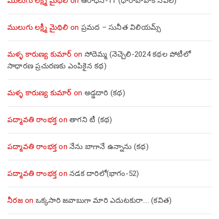
ములుగు లక్ష్మీ మైథిలి
on
ఆరాధన-11 (ధారావాహిక నవల)
ములుగు లక్ష్మీ మైథిలి
on
ప్రమద – సునీత విలియమ్స్
మళ్ళ కారుణ్య కుమార్
on
సోదెమ్మ (నెచ్చెలి-2024 కథల పోటీలో
సాధారణ ప్రచురణకు ఎంపికైన కథ)
మళ్ళ కారుణ్య కుమార్
on
అడ్డదారి (కథ)
పద్మావతి రాంభక్త
on
తాగని టీ (కథ)
పద్మావతి రాంభక్త
on
నేను బాగానే ఉన్నాను (క‌థ‌)
పద్మావతి రాంభక్త
on
నడక దారిలో(భాగం-52)
నీరజ
on
ఒక్కసారి జవాబుగా మారి ఎదుటకురా…. (కవిత)