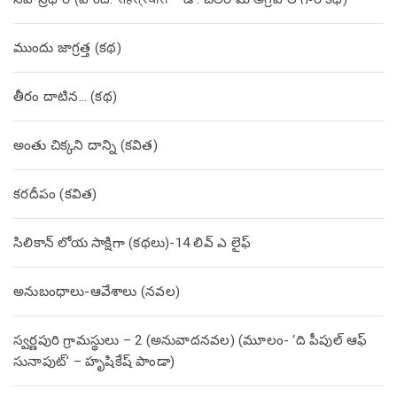
ముందు జాగ్రత్త (క‌థ‌)
తీరం దాటిన… (క‌థ‌)
అంతు చిక్కని దాన్ని (కవిత)
కరదీపం (కవిత)
సిలికాన్ లోయ సాక్షిగా (కథలు)-14 లివ్ ఎ లైఫ్
అనుబంధాలు-ఆవేశాలు (నవల)
స్వర్ణపురి గ్రామస్థులు – 2 (అనువాదనవల) (మూలం- ‘ది పీపుల్ ఆఫ్
సునాపుట్’ – హృషికేష్ పాండా)