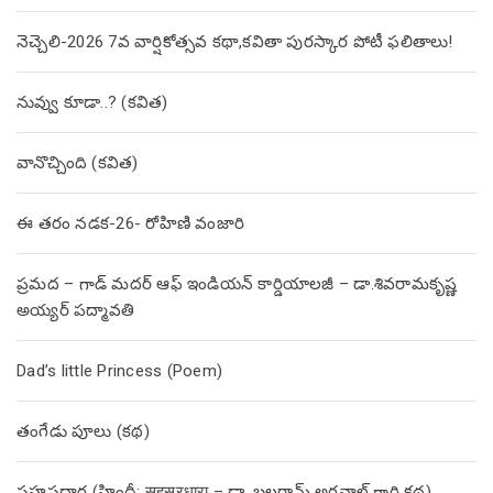
నెచ్చెలి-2026 7వ వార్షికోత్సవ కథా,కవితా పురస్కార పోటీ ఫలితాలు!
నువ్వు కూడా..? (కవిత)
వానొచ్చింది (కవిత)
ఈ తరం నడక-26- రోహిణి వంజారి
ప్రమద – గాడ్ మదర్ ఆఫ్ ఇండియన్ కార్డియాలజీ – డా.శివరామకృష్ణ
అయ్యర్ పద్మావతి
Dad’s little Princess (Poem)
తంగేడు పూలు (క‌థ‌)
సహస్రధార (హిందీ: सहस्रधारा – డా. బలరామ్ అగ్రవాల్ గారి కథ)