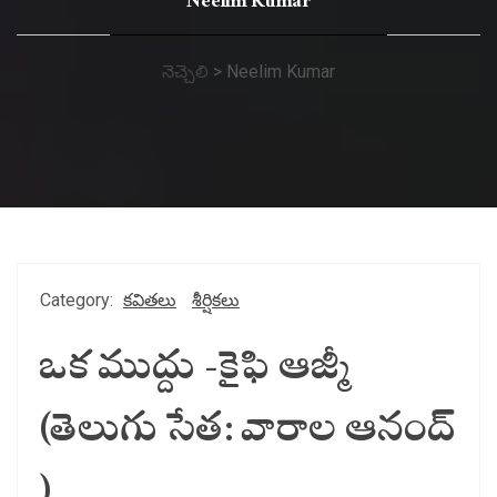
Neelim Kumar
నెచ్చెలి
>
Neelim Kumar
Category:
కవితలు
శీర్షికలు
ఒక ముద్దు -కైఫి ఆజ్మీ
(తెలుగు సేత: వారాల ఆనంద్
)