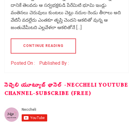
దానికే తెలవదు ఆ సర్వభక్షకుడి పేరేమిటి భూమి ఇండ్లు
వంతెనలు చెరువులు కుంటలు చెట్లు నదుల రెండు తీరాలు అది
వేటినీ వదల్లేదు ఎంతకూ తృప్తి చెందని ఆకలితో వున్న ఆ
జంతువేమీటది ఎల్లవేళలా ఆకలితోనే […]
CONTINUE READING
Posted On :
Published By :
నెచ్చెలి యూట్యూబ్ ఛానెల్ -NECCHELI YOUTUBE
CHANNEL-SUBSCRIBE (FREE)