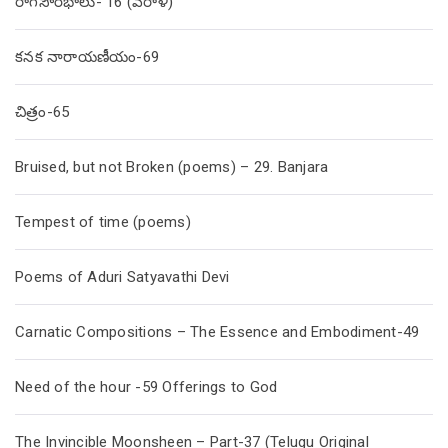
రాగసౌరభాలు- 16 (వరాళి)
కనక నారాయణీయం-69
చిత్రం-65
Bruised, but not Broken (poems) – 29. Banjara
Tempest of time (poems)
Poems of Aduri Satyavathi Devi
Carnatic Compositions – The Essence and Embodiment-49
Need of the hour -59 Offerings to God
The Invincible Moonsheen – Part-37 (Telugu Original