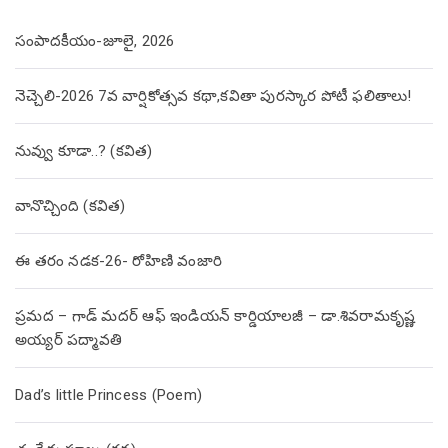
సంపాదకీయం-జూలై, 2026
నెచ్చెలి-2026 7వ వార్షికోత్సవ కథా,కవితా పురస్కార పోటీ ఫలితాలు!
నువ్వు కూడా..? (కవిత)
వానొచ్చింది (కవిత)
ఈ తరం నడక-26- రోహిణి వంజారి
ప్రమద – గాడ్ మదర్ ఆఫ్ ఇండియన్ కార్డియాలజీ – డా.శివరామకృష్ణ
అయ్యర్ పద్మావతి
Dad’s little Princess (Poem)