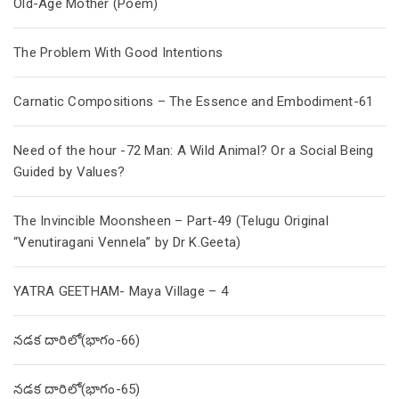
Old-Age Mother (Poem)
The Problem With Good Intentions
Carnatic Compositions – The Essence and Embodiment-61
Need of the hour -72 Man: A Wild Animal? Or a Social Being
Guided by Values?
The Invincible Moonsheen – Part-49 (Telugu Original
“Venutiragani Vennela” by Dr K.Geeta)
YATRA GEETHAM- Maya Village – 4
నడక దారిలో(భాగం-66)
నడక దారిలో(భాగం-65)