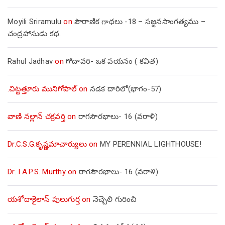
Moyili Sriramulu
on
పౌరాణిక గాథలు -18 – సజ్జనసాంగత్యము –
చంద్రహాసుడు కథ.
Rahul Jadhav
on
గోదావరి- ఒక పయనం ( కవిత)
.చిట్టత్తూరు మునిగోపాల్
on
నడక దారిలో(భాగం-57)
వాణి నల్లాన్ చక్రవర్తి
on
రాగసౌరభాలు- 16 (వరాళి)
Dr.C.S.G.కృష్ణమాచార్యులు
on
MY PERENNIAL LIGHTHOUSE!
Dr. I.A.P.S. Murthy
on
రాగసౌరభాలు- 16 (వరాళి)
యశోదాకైలాస్ పులుగుర్త
on
నెచ్చెలి గురించి