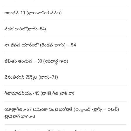
ఆరాధన-11 (ధారావాహిక నవల)
నడక దారిలో(భాగం-54)
నా జీవన యానంలో (రెండవ భాగం) – 54
జీవితం అంచున – 30 (యదార్థ గాథ)
వెనుతిరగని వెన్నెల (భాగం-71)
గీతామాధవీయం-45 (డా||కె.గీత టాక్ షో)
యాత్రాగీతం-67 అమెరికా నించి ఐరోపాకి (ఇంగ్లాండ్ -ఫ్రాన్స్ – ఇటలీ)
ట్రావెలాగ్ భాగం-3