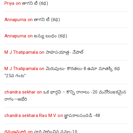
Priya
on
తాగని టీ (కథ)
Annapurna
on
తాగని టీ (కథ)
Annapurna
on
జన్యు బంధం (కథ)
M J Thatipamala
on
సాహసయాత్ర- నేపాల్‌
M J Thatipamala
on
మెరుపులు- కొరతలు-8 ఉమా నూతక్కి కథ
“25వ గంట”
chandra sekhar
on
ఒక భార్గవి – కొన్ని రాగాలు -20 మనోరంజకమైన
రాగం—అభేరి
chandra sekhara Rao M.V.
on
జ్ఞాపకాలసందడి -48
రమణమూర్తి
on
నారి సారించిన నవల-10