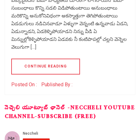
ఎక్కువైందనో ఏమో బాధ్యతలు దూరంగా లాగేసాయనో ఏమో
సంబంధాలు కొన్ని సడలి విడిపోతుంటాయి అనుబంధాలు
మరికొన్ని అనుకోనివిధంగా అకస్మాత్తుగా తెగిపోతుంటాయి
ఏడడుగులు నడిచినవాడూ ఏళ్ళుగా వెన్నంటి ఉన్నవాడు ఏడని,
ఏడున్నాడని, ఏడకెళ్ళిపోయాడని నిన్ను వీడి ఏ
మిన్నుల్లోకెళ్ళిపోయాడని ఏడవకు నీ కంటిపాపల్లో చల్లని వెన్నెల
వెలుగుగా […]
CONTINUE READING
Posted On :
Published By :
నెచ్చెలి యూట్యూబ్ ఛానెల్ -NECCHELI YOUTUBE
CHANNEL-SUBSCRIBE (FREE)