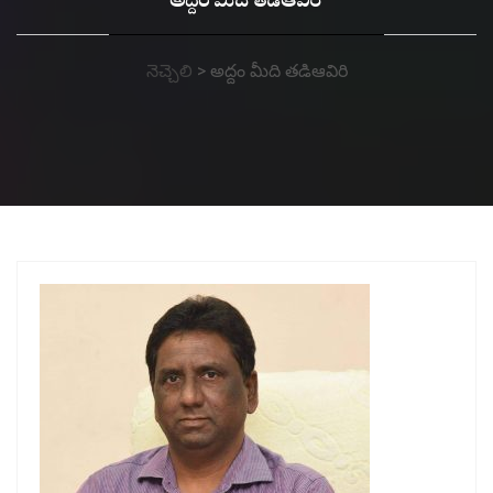
అద్దం మీది తడిఆవిరి
నెచ్చెలి
>
అద్దం మీది తడిఆవిరి