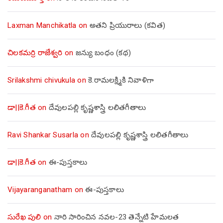
Laxman Manchikatla
on
అతని ప్రియురాలు (కవిత)
చిలకమర్రి రాజేశ్వరి
on
జన్యు బంధం (కథ)
Srilakshmi chivukula
on
కె.రామలక్ష్మికి నివాళిగా
డా||కె.గీత
on
దేవులపల్లి కృష్ణశాస్త్రి లలితగీతాలు
Ravi Shankar Susarla
on
దేవులపల్లి కృష్ణశాస్త్రి లలితగీతాలు
డా||కె.గీత
on
ఈ-పుస్తకాలు
Vijayaranganatham
on
ఈ-పుస్తకాలు
సురేఖ పులి
on
నారి సారించిన నవల-23 తెన్నేటి హేమలత