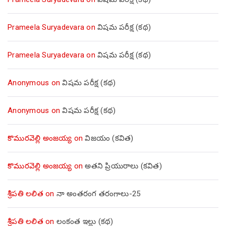
Prameela Suryadevara
on
విషమ పరీక్ష (క‌థ‌)
Prameela Suryadevara
on
విషమ పరీక్ష (క‌థ‌)
Anonymous
on
విషమ పరీక్ష (క‌థ‌)
Anonymous
on
విషమ పరీక్ష (క‌థ‌)
కొమురవెల్లి అంజయ్య
on
విజయం (కవిత)
కొమురవెల్లి అంజయ్య
on
అతని ప్రియురాలు (కవిత)
శ్రీపతి లలిత
on
నా అంతరంగ తరంగాలు-25
శ్రీపతి లలిత
on
లంకంత ఇల్లు (కథ)