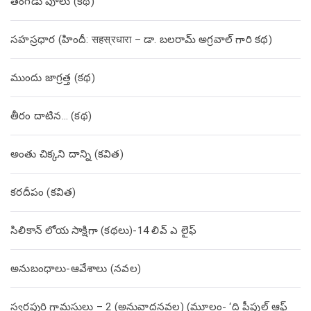
తంగేడు పూలు (క‌థ‌)
సహస్రధార (హిందీ: सहस्रधारा – డా. బలరామ్ అగ్రవాల్ గారి కథ)
ముందు జాగ్రత్త (క‌థ‌)
తీరం దాటిన… (క‌థ‌)
అంతు చిక్కని దాన్ని (కవిత)
కరదీపం (కవిత)
సిలికాన్ లోయ సాక్షిగా (కథలు)-14 లివ్ ఎ లైఫ్
అనుబంధాలు-ఆవేశాలు (నవల)
స్వర్ణపురి గ్రామస్థులు – 2 (అనువాదనవల) (మూలం- ‘ది పీపుల్ ఆఫ్