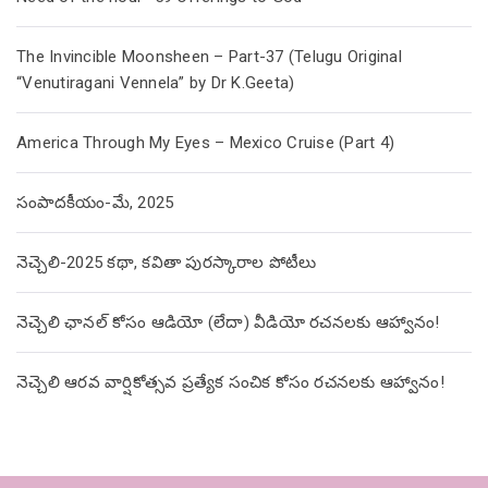
The Invincible Moonsheen – Part-37 (Telugu Original
“Venutiragani Vennela” by Dr K.Geeta)
America Through My Eyes – Mexico Cruise (Part 4)
సంపాదకీయం-మే, 2025
నెచ్చెలి-2025 కథా, కవితా పురస్కారాల పోటీలు
నెచ్చెలి ఛానల్ కోసం ఆడియో (లేదా) వీడియో రచనలకు ఆహ్వానం!
నెచ్చెలి ఆరవ వార్షికోత్సవ ప్రత్యేక సంచిక కోసం రచనలకు ఆహ్వానం!