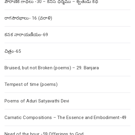
పౌరాణిక గాథలు -30 – కనీస ధర్మము – శ్వేతుడు కథ
రాగసౌరభాలు- 16 (వరాళి)
కనక నారాయణీయం-69
చిత్రం-65
Bruised, but not Broken (poems) – 29. Banjara
Tempest of time (poems)
Poems of Aduri Satyavathi Devi
Carnatic Compositions – The Essence and Embodiment-49
Need of the hour -59 Offerings to God