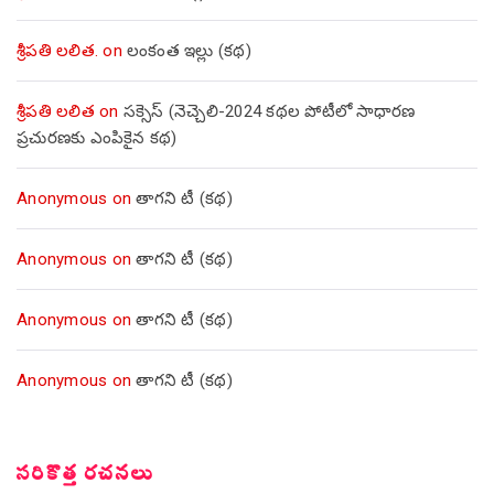
శ్రీపతి లలిత.
on
లంకంత ఇల్లు (కథ)
శ్రీపతి లలిత
on
సక్సెస్ (నెచ్చెలి-2024 కథల పోటీలో సాధారణ
ప్రచురణకు ఎంపికైన కథ)
Anonymous
on
తాగని టీ (కథ)
Anonymous
on
తాగని టీ (కథ)
Anonymous
on
తాగని టీ (కథ)
Anonymous
on
తాగని టీ (కథ)
సరికొత్త రచనలు