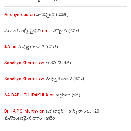
Anonymous
on
వానొచ్చింది (కవిత)
ములుగు లక్ష్మీ మైథిలి
on
వానొచ్చింది (కవిత)
శివ
on
నువ్వు కూడా..? (కవిత)
Sandhya Sharma
on
తాగని టీ (కథ)
Sandhya Sharma
on
నువ్వు కూడా..? (కవిత)
SAIBABU THUPAKULA
on
అడ్డదారి (కథ)
Dr. I.A.P.S. Murthy
on
ఒక భార్గవి – కొన్ని రాగాలు -20
మనోరంజకమైన రాగం—అభేరి