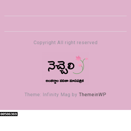
Copyright All right reserved
నెచ్చెలి
వనితా మాస పత్రిక
Theme: Infinity Mag by
ThemeinWP