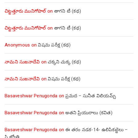
చిట్టత్తూరు మునిగోపాల్
on
తాగని టీ (కథ)
చిట్టత్తూరు మునిగోపాల్
on
తాగని టీ (కథ)
Anonymous
on
విషమ పరీక్ష (క‌థ‌)
నామని సుజనాదేవి
on
చక్కని చుక్క (కథ)
నామని సుజనాదేవి
on
విషమ పరీక్ష (క‌థ‌)
Basaveshwar Penugonda
on
ప్రమద – సునీత విలియమ్స్
Basaveshwar Penugonda
on
అతని ప్రియురాలు (కవిత)
Basaveshwar Penugonda
on
ఈ తరం నడక-14- ఉలిపికట్టెలు –
పి.జ్యోతి