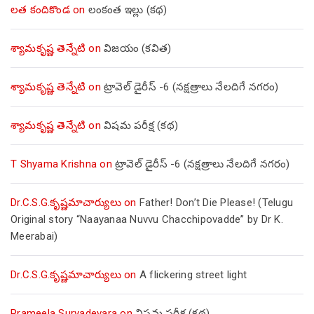
లత కందికొండ
on
లంకంత ఇల్లు (కథ)
శ్యామకృష్ణ తెన్నేటి
on
విజయం (కవిత)
శ్యామకృష్ణ తెన్నేటి
on
ట్రావెల్ డైరీస్ -6 (నక్షత్రాలు నేలదిగే నగరం)
శ్యామకృష్ణ తెన్నేటి
on
విషమ పరీక్ష (క‌థ‌)
T Shyama Krishna
on
ట్రావెల్ డైరీస్ -6 (నక్షత్రాలు నేలదిగే నగరం)
Dr.C.S.G.కృష్ణమాచార్యులు
on
Father! Don’t Die Please! (Telugu
Original story “Naayanaa Nuvvu Chacchipovadde” by Dr K.
Meerabai)
Dr.C.S.G.కృష్ణమాచార్యులు
on
A flickering street light
Prameela Suryadevara
on
విషమ పరీక్ష (క‌థ‌)