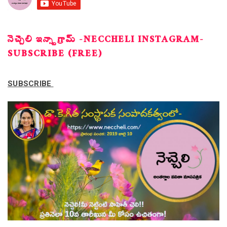
నెచ్చెలి ఇన్స్టాగ్రామ్ -NECCHELI INSTAGRAM-
SUBSCRIBE (FREE)
SUBSCRIBE