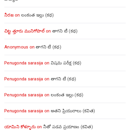
నీరజ
on
లంకంత ఇల్లు (కథ)
చిట్ట త్తూరు మునిగోపాల్
on
తాగని టీ (కథ)
Anonymous
on
తాగని టీ (కథ)
Penugonda sarasija
on
విషమ పరీక్ష (క‌థ‌)
Penugonda sarasija
on
తాగని టీ (కథ)
Penugonda sarasija
on
లంకంత ఇల్లు (కథ)
Penugonda sarasija
on
అతని ప్రియురాలు (కవిత)
యామిని కోళ్ళూరు
on
నీతో పడవ ప్రయాణం (కవిత)