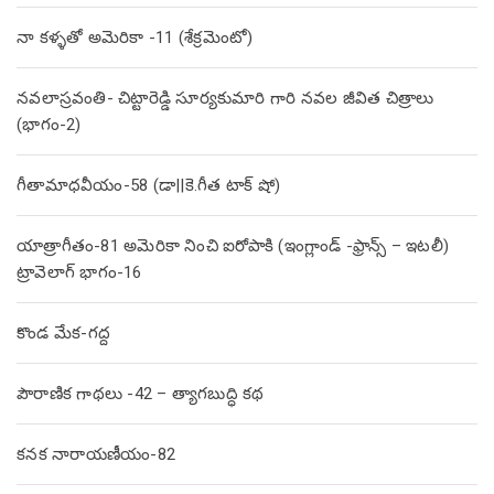
నా కళ్ళతో అమెరికా -11 (శేక్రమెంటో)
నవలాస్రవంతి- చిట్టారెడ్డి సూర్యకుమారి గారి నవల జీవిత చిత్రాలు
(భాగం-2)
గీతామాధవీయం-58 (డా||కె.గీత టాక్ షో)
యాత్రాగీతం-81 అమెరికా నించి ఐరోపాకి (ఇంగ్లాండ్ -ఫ్రాన్స్ – ఇటలీ)
ట్రావెలాగ్ భాగం-16
కొండ మేక-గద్ద
పౌరాణిక గాథలు -42 – త్యాగబుద్ధి కథ
కనక నారాయణీయం-82