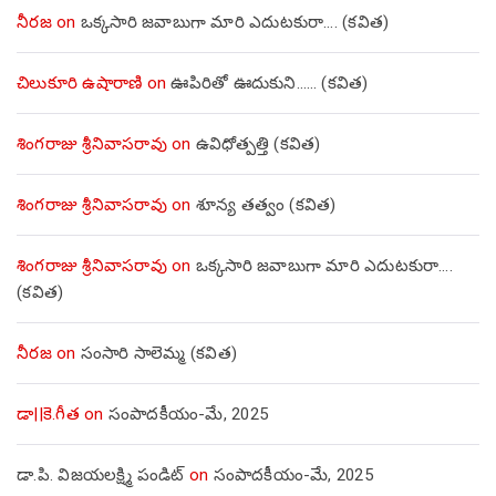
నీరజ
on
ఒక్కసారి జవాబుగా మారి ఎదుటకురా…. (కవిత)
చిలుకూరి ఉషారాణి
on
ఊపిరితో ఊదుకుని…… (కవిత)
శింగరాజు శ్రీనివాసరావు
on
ఉవిధోత్పత్తి (కవిత)
శింగరాజు శ్రీనివాసరావు
on
శూన్య తత్వం (కవిత)
శింగరాజు శ్రీనివాసరావు
on
ఒక్కసారి జవాబుగా మారి ఎదుటకురా….
(కవిత)
నీరజ
on
సంసారి సాలెమ్మ (కవిత)
డా||కె.గీత
on
సంపాదకీయం-మే, 2025
డా.పి. విజయలక్ష్మి పండిట్
on
సంపాదకీయం-మే, 2025