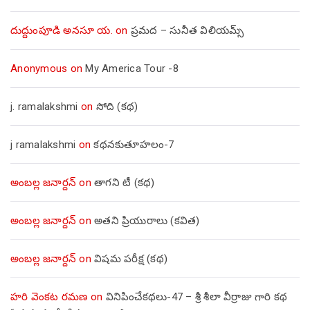
దుద్దుంపూడి అనసూ య.
on
ప్రమద – సునీత విలియమ్స్
Anonymous
on
My America Tour -8
j. ramalakshmi
on
సోది (కథ)
j ramalakshmi
on
కథనకుతూహలం-7
అంబల్ల జనార్దన్
on
తాగని టీ (కథ)
అంబల్ల జనార్దన్
on
అతని ప్రియురాలు (కవిత)
అంబల్ల జనార్దన్
on
విషమ పరీక్ష (క‌థ‌)
హరి వెంకట రమణ
on
వినిపించేకథలు-47 – శ్రీ శీలా వీర్రాజు గారి కథ