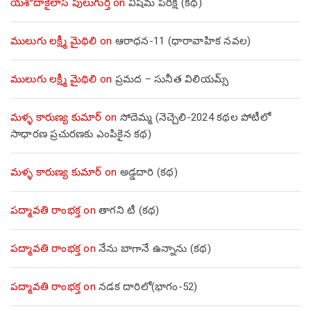
యశోదాకైలాస్ పులుగుర్త
on
విషమ పరీక్ష (క‌థ‌)
ములుగు లక్ష్మీ మైథిలి
on
ఆరాధన-11 (ధారావాహిక నవల)
ములుగు లక్ష్మీ మైథిలి
on
ప్రమద – సునీత విలియమ్స్
మళ్ళ కారుణ్య కుమార్
on
సోదెమ్మ (నెచ్చెలి-2024 కథల పోటీలో
సాధారణ ప్రచురణకు ఎంపికైన కథ)
మళ్ళ కారుణ్య కుమార్
on
అడ్డదారి (కథ)
పద్మావతి రాంభక్త
on
తాగని టీ (కథ)
పద్మావతి రాంభక్త
on
నేను బాగానే ఉన్నాను (క‌థ‌)
పద్మావతి రాంభక్త
on
నడక దారిలో(భాగం-52)