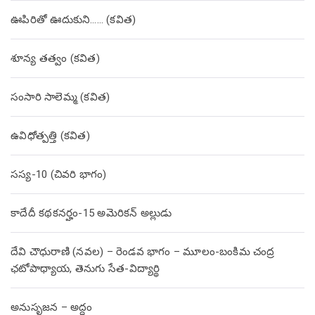
ఊపిరితో ఊదుకుని…… (కవిత)
శూన్య తత్వం (కవిత)
సంసారి సాలెమ్మ (కవిత)
ఉవిధోత్పత్తి (కవిత)
సస్య-10 (చివరి భాగం)
కాదేదీ కథకనర్హం-15 అమెరికన్ అల్లుడు
దేవి చౌధురాణి (నవల) – రెండవ భాగం – మూలం-బంకిమ చంద్ర
ఛటోపాధ్యాయ, తెనుగు సేత-విద్యార్థి
అనుసృజన – అద్దం