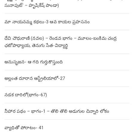
సునాపుట్’ – హృషికేష్ పాండా)
మా నాయనమ్మ కథలు-3 ఆవ కాయల ప్రహసనం
దేవి చౌధురాణి (నవల) – రెండవ భాగం – మూలం-బంకిమ చంద్ర
ఛటోపాధ్యాయ, తెనుగు సేత-విద్యార్థి
అనుసృజన- ఆ గది గుర్తుకొస్తుంది
అల్లంత దూరాన ఆస్ట్రేలియాలో-27
నడక దారిలో(భాగం-67)
నీహార పథం – భాగం-1 – తొలి తొలి అడుగుల చిన్నారి లోకం
వ్యాధితో పోరాటం- 41