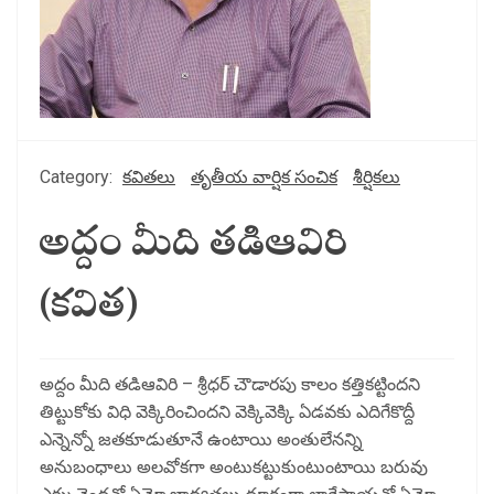
Category:
కవితలు
తృతీయ వార్షిక సంచిక
శీర్షికలు
అద్దం మీది తడిఆవిరి
(కవిత)
అద్దం మీది తడిఆవిరి – శ్రీధర్ చౌడారపు కాలం కత్తికట్టిందని
తిట్టుకోకు విధి వెక్కిరించిందని వెక్కివెక్కి ఏడవకు ఎదిగేకొద్దీ
ఎన్నెన్నో జతకూడుతూనే ఉంటాయి అంతులేనన్ని
అనుబంధాలు అలవోకగా అంటుకట్టుకుంటుంటాయి బరువు