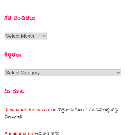
గత సంచికలు
గత
సంచికలు
శీర్షికలు
శీర్షికలు
మీ మాట
Devanapalli Veenavani
on
కొత్త అడుగులు-17 అడవితల్లి బిడ్డ
వీణావాణి
Annapurna
on
అడ్డదారి (కథ)