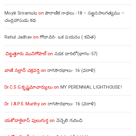
Moyili Sriramulu
on
పౌరాణిక గాథలు -18 – సజ్జనసాంగత్యము –
చంద్రహాసుడు కథ.
Rahul Jadhav
on
గోదావరి- ఒక పయనం ( కవిత)
.చిట్టత్తూరు మునిగోపాల్
on
నడక దారిలో(భాగం-57)
వాణి నల్లాన్ చక్రవర్తి
on
రాగసౌరభాలు- 16 (వరాళి)
Dr.C.S.G.కృష్ణమాచార్యులు
on
MY PERENNIAL LIGHTHOUSE!
Dr. I.A.P.S. Murthy
on
రాగసౌరభాలు- 16 (వరాళి)
యశోదాకైలాస్ పులుగుర్త
on
నెచ్చెలి గురించి