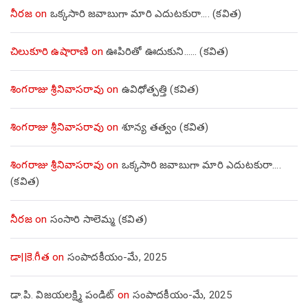
నీరజ
on
ఒక్కసారి జవాబుగా మారి ఎదుటకురా…. (కవిత)
చిలుకూరి ఉషారాణి
on
ఊపిరితో ఊదుకుని…… (కవిత)
శింగరాజు శ్రీనివాసరావు
on
ఉవిధోత్పత్తి (కవిత)
శింగరాజు శ్రీనివాసరావు
on
శూన్య తత్వం (కవిత)
శింగరాజు శ్రీనివాసరావు
on
ఒక్కసారి జవాబుగా మారి ఎదుటకురా….
(కవిత)
నీరజ
on
సంసారి సాలెమ్మ (కవిత)
డా||కె.గీత
on
సంపాదకీయం-మే, 2025
డా.పి. విజయలక్ష్మి పండిట్
on
సంపాదకీయం-మే, 2025