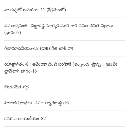
నా కళ్ళతో అమెరికా -11 (శేక్రమెంటో)
నవలాస్రవంతి- చిట్టారెడ్డి సూర్యకుమారి గారి నవల జీవిత చిత్రాలు
(భాగం-2)
గీతామాధవీయం-58 (డా||కె.గీత టాక్ షో)
యాత్రాగీతం-81 అమెరికా నించి ఐరోపాకి (ఇంగ్లాండ్ -ఫ్రాన్స్ – ఇటలీ)
ట్రావెలాగ్ భాగం-16
కొండ మేక-గద్ద
పౌరాణిక గాథలు -42 – త్యాగబుద్ధి కథ
కనక నారాయణీయం-82