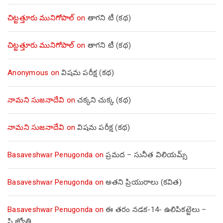
చిట్టత్తూరు మునిగోపాల్
on
తాగని టీ (కథ)
చిట్టత్తూరు మునిగోపాల్
on
తాగని టీ (కథ)
Anonymous
on
విషమ పరీక్ష (క‌థ‌)
నామని సుజనాదేవి
on
చక్కని చుక్క (కథ)
నామని సుజనాదేవి
on
విషమ పరీక్ష (క‌థ‌)
Basaveshwar Penugonda
on
ప్రమద – సునీత విలియమ్స్
Basaveshwar Penugonda
on
అతని ప్రియురాలు (కవిత)
Basaveshwar Penugonda
on
ఈ తరం నడక-14- ఉలిపికట్టెలు –
పి.జ్యోతి