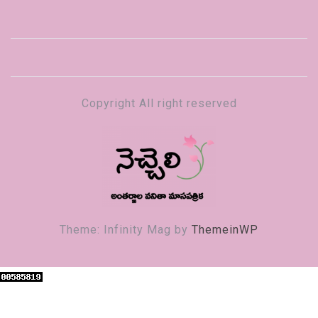
Copyright All right reserved
నెచ్చెలి
వనితా మాస పత్రిక
Theme: Infinity Mag by
ThemeinWP