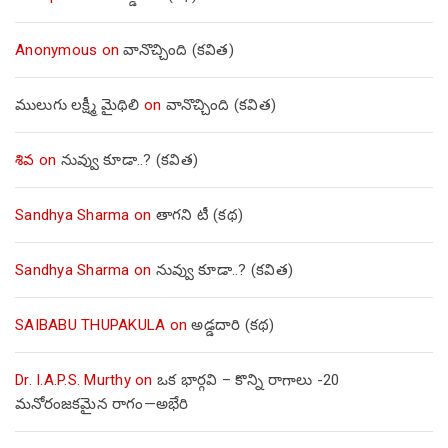
Anonymous
on
వానొచ్చింది (కవిత)
ములుగు లక్ష్మీ మైథిలి
on
వానొచ్చింది (కవిత)
శివ
on
నువ్వు కూడా..? (కవిత)
Sandhya Sharma
on
తాగని టీ (కథ)
Sandhya Sharma
on
నువ్వు కూడా..? (కవిత)
SAIBABU THUPAKULA
on
అడ్డదారి (కథ)
Dr. I.A.P.S. Murthy
on
ఒక భార్గవి – కొన్ని రాగాలు -20
మనోరంజకమైన రాగం—అభేరి