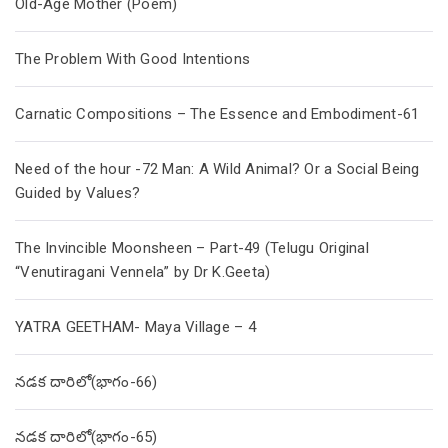
Old-Age Mother (Poem)
The Problem With Good Intentions
Carnatic Compositions – The Essence and Embodiment-61
Need of the hour -72 Man: A Wild Animal? Or a Social Being
Guided by Values?
The Invincible Moonsheen – Part-49 (Telugu Original
“Venutiragani Vennela” by Dr K.Geeta)
YATRA GEETHAM- Maya Village – 4
నడక దారిలో(భాగం-66)
నడక దారిలో(భాగం-65)