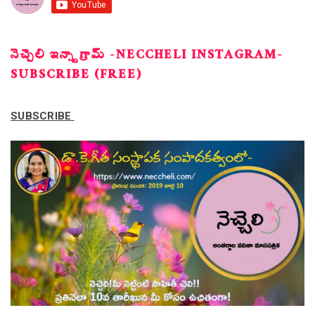
నెచ్చెలి ఇన్స్టాగ్రామ్ -NECCHELI INSTAGRAM-
SUBSCRIBE (FREE)
SUBSCRIBE