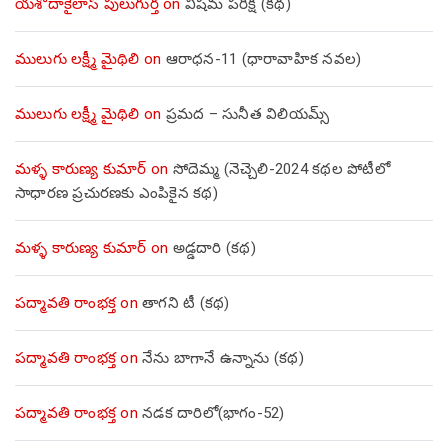
యశోదాకైలాస్ పులుగుర్త
on
విషమ పరీక్ష (క‌థ‌)
ములుగు లక్ష్మీ మైథిలి
on
ఆరాధన-11 (ధారావాహిక నవల)
ములుగు లక్ష్మీ మైథిలి
on
ప్రమద – సునీత విలియమ్స్
మళ్ళ కారుణ్య కుమార్
on
సోదెమ్మ (నెచ్చెలి-2024 కథల పోటీలో
సాధారణ ప్రచురణకు ఎంపికైన కథ)
మళ్ళ కారుణ్య కుమార్
on
అడ్డదారి (కథ)
పద్మావతి రాంభక్త
on
తాగని టీ (కథ)
పద్మావతి రాంభక్త
on
నేను బాగానే ఉన్నాను (క‌థ‌)
పద్మావతి రాంభక్త
on
నడక దారిలో(భాగం-52)