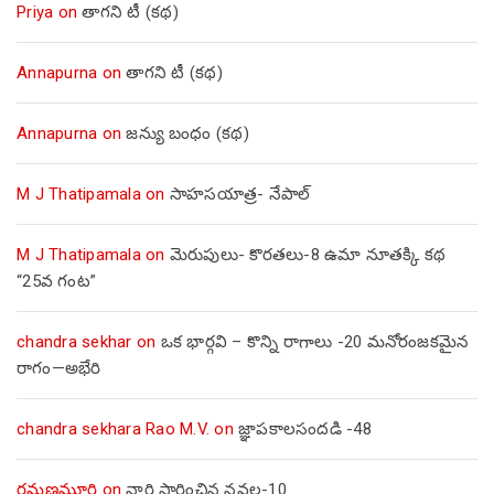
Priya
on
తాగని టీ (కథ)
Annapurna
on
తాగని టీ (కథ)
Annapurna
on
జన్యు బంధం (కథ)
M J Thatipamala
on
సాహసయాత్ర- నేపాల్‌
M J Thatipamala
on
మెరుపులు- కొరతలు-8 ఉమా నూతక్కి కథ
“25వ గంట”
chandra sekhar
on
ఒక భార్గవి – కొన్ని రాగాలు -20 మనోరంజకమైన
రాగం—అభేరి
chandra sekhara Rao M.V.
on
జ్ఞాపకాలసందడి -48
రమణమూర్తి
on
నారి సారించిన నవల-10