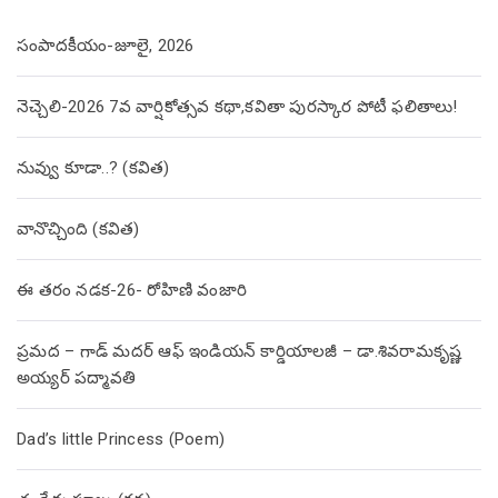
సంపాదకీయం-జూలై, 2026
నెచ్చెలి-2026 7వ వార్షికోత్సవ కథా,కవితా పురస్కార పోటీ ఫలితాలు!
నువ్వు కూడా..? (కవిత)
వానొచ్చింది (కవిత)
ఈ తరం నడక-26- రోహిణి వంజారి
ప్రమద – గాడ్ మదర్ ఆఫ్ ఇండియన్ కార్డియాలజీ – డా.శివరామకృష్ణ
అయ్యర్ పద్మావతి
Dad’s little Princess (Poem)