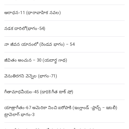
ఆరాధన-11 (ధారావాహిక నవల)
నడక దారిలో(భాగం-54)
నా జీవన యానంలో (రెండవ భాగం) – 54
జీవితం అంచున – 30 (యదార్థ గాథ)
వెనుతిరగని వెన్నెల (భాగం-71)
గీతామాధవీయం-45 (డా||కె.గీత టాక్ షో)
యాత్రాగీతం-67 అమెరికా నించి ఐరోపాకి (ఇంగ్లాండ్ -ఫ్రాన్స్ – ఇటలీ)
ట్రావెలాగ్ భాగం-3