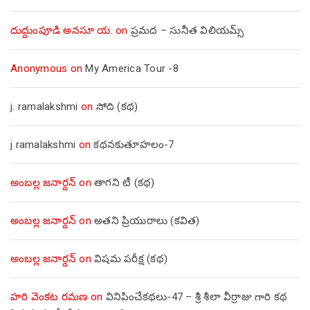
దుద్దుంపూడి అనసూ య.
on
ప్రమద – సునీత విలియమ్స్
Anonymous
on
My America Tour -8
j. ramalakshmi
on
సోది (కథ)
j ramalakshmi
on
కథనకుతూహలం-7
అంబల్ల జనార్దన్
on
తాగని టీ (కథ)
అంబల్ల జనార్దన్
on
అతని ప్రియురాలు (కవిత)
అంబల్ల జనార్దన్
on
విషమ పరీక్ష (క‌థ‌)
హరి వెంకట రమణ
on
వినిపించేకథలు-47 – శ్రీ శీలా వీర్రాజు గారి కథ