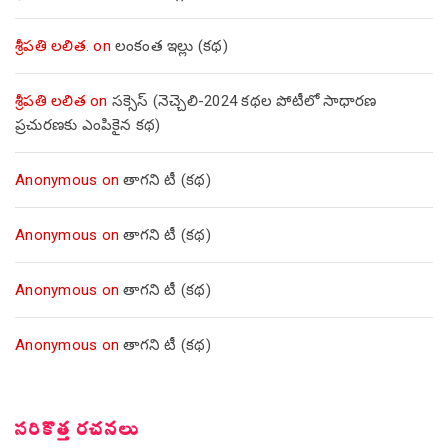
శ్రీపతి లలిత.
on
లంకంత ఇల్లు (కథ)
శ్రీపతి లలిత
on
సక్సెస్ (నెచ్చెలి-2024 కథల పోటీలో సాధారణ
ప్రచురణకు ఎంపికైన కథ)
Anonymous
on
తాగని టీ (కథ)
Anonymous
on
తాగని టీ (కథ)
Anonymous
on
తాగని టీ (కథ)
Anonymous
on
తాగని టీ (కథ)
సరికొత్త రచనలు