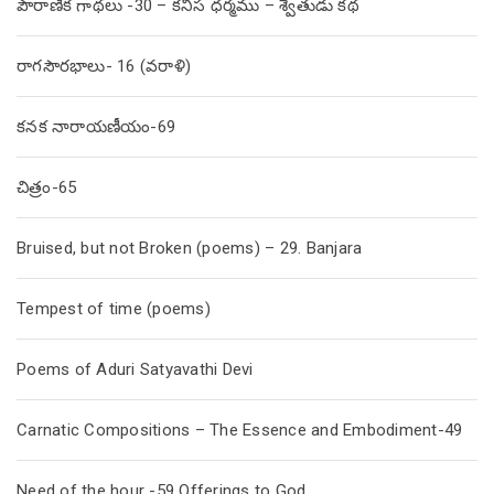
పౌరాణిక గాథలు -30 – కనీస ధర్మము – శ్వేతుడు కథ
రాగసౌరభాలు- 16 (వరాళి)
కనక నారాయణీయం-69
చిత్రం-65
Bruised, but not Broken (poems) – 29. Banjara
Tempest of time (poems)
Poems of Aduri Satyavathi Devi
Carnatic Compositions – The Essence and Embodiment-49
Need of the hour -59 Offerings to God