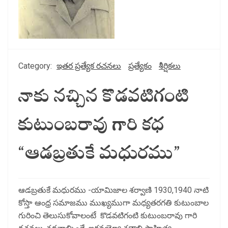
Category:
ఇతర ప్రత్యేక రచనలు
ప్రత్యేకం
శీర్షికలు
నాకు నచ్చిన కొడవటిగంటి
కుటుంబరావు గారి కధ
“ఆడబ్రతుకే మధురము”
ఆడబ్రతుకే మధురము -యామిజాల శర్వాణి 1930,1940 నాటి
కోస్తా ఆంధ్ర సమాజము ముఖ్యముగా మధ్యతరగతి కుటుంబాల
గురించి తెలుసుకోవాలంటే కొడవటిగంటి కుటుంబరావు గారి