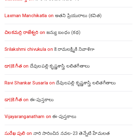
Laxman Manchikatla
on
అతని ప్రియురాలు (కవిత)
చిలకమర్రి రాజేశ్వరి
on
జన్యు బంధం (కథ)
Srilakshmi chivukula
on
కె.రామలక్ష్మికి నివాళిగా
డా||కె.గీత
on
దేవులపల్లి కృష్ణశాస్త్రి లలితగీతాలు
Ravi Shankar Susarla
on
దేవులపల్లి కృష్ణశాస్త్రి లలితగీతాలు
డా||కె.గీత
on
ఈ-పుస్తకాలు
Vijayaranganatham
on
ఈ-పుస్తకాలు
సురేఖ పులి
on
నారి సారించిన నవల-23 తెన్నేటి హేమలత