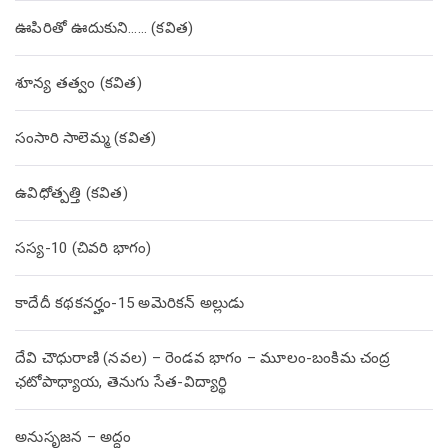
ఊపిరితో ఊదుకుని…… (కవిత)
శూన్య తత్వం (కవిత)
సంసారి సాలెమ్మ (కవిత)
ఉవిధోత్పత్తి (కవిత)
సస్య-10 (చివరి భాగం)
కాదేదీ కథకనర్హం-15 అమెరికన్ అల్లుడు
దేవి చౌధురాణి (నవల) – రెండవ భాగం – మూలం-బంకిమ చంద్ర
ఛటోపాధ్యాయ, తెనుగు సేత-విద్యార్థి
అనుసృజన – అద్దం