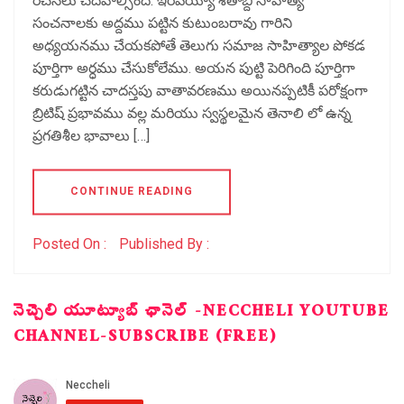
రచనలు చదవాల్సిందే. ఇరవయ్యో శతాబ్ది సాహిత్య
సంచనాలకు అద్దము పట్టిన కుటుంబరావు గారిని
అధ్యయనము చేయకపోతే తెలుగు సమాజ సాహిత్యాల పోకడ
పూర్తిగా అర్ధము చేసుకోలేము. అయన పుట్టి పెరిగింది పూర్తిగా
కరుడుగట్టిన చాదస్తపు వాతావరణము అయినప్పటికీ పరోక్షంగా
బ్రిటిష్ ప్రభావము వల్ల మరియు స్వస్థలమైన తెనాలి లో ఉన్న
ప్రగతిశీల భావాలు […]
CONTINUE READING
Posted On :
Published By :
నెచ్చెలి యూట్యూబ్ ఛానెల్ -NECCHELI YOUTUBE
CHANNEL-SUBSCRIBE (FREE)