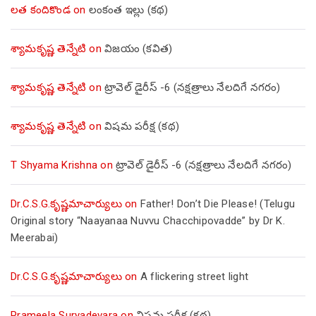
లత కందికొండ
on
లంకంత ఇల్లు (కథ)
శ్యామకృష్ణ తెన్నేటి
on
విజయం (కవిత)
శ్యామకృష్ణ తెన్నేటి
on
ట్రావెల్ డైరీస్ -6 (నక్షత్రాలు నేలదిగే నగరం)
శ్యామకృష్ణ తెన్నేటి
on
విషమ పరీక్ష (క‌థ‌)
T Shyama Krishna
on
ట్రావెల్ డైరీస్ -6 (నక్షత్రాలు నేలదిగే నగరం)
Dr.C.S.G.కృష్ణమాచార్యులు
on
Father! Don’t Die Please! (Telugu
Original story “Naayanaa Nuvvu Chacchipovadde” by Dr K.
Meerabai)
Dr.C.S.G.కృష్ణమాచార్యులు
on
A flickering street light
Prameela Suryadevara
on
విషమ పరీక్ష (క‌థ‌)