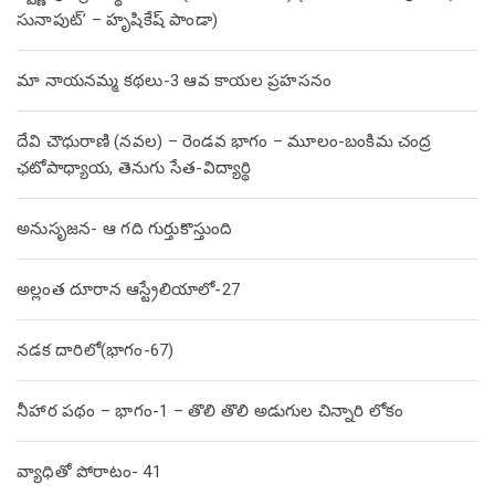
సునాపుట్’ – హృషికేష్ పాండా)
మా నాయనమ్మ కథలు-3 ఆవ కాయల ప్రహసనం
దేవి చౌధురాణి (నవల) – రెండవ భాగం – మూలం-బంకిమ చంద్ర
ఛటోపాధ్యాయ, తెనుగు సేత-విద్యార్థి
అనుసృజన- ఆ గది గుర్తుకొస్తుంది
అల్లంత దూరాన ఆస్ట్రేలియాలో-27
నడక దారిలో(భాగం-67)
నీహార పథం – భాగం-1 – తొలి తొలి అడుగుల చిన్నారి లోకం
వ్యాధితో పోరాటం- 41