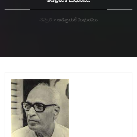
ఆడబ్రతుకే మధురము
నెచ్చెలి
>
ఆడబ్రతుకే మధురము