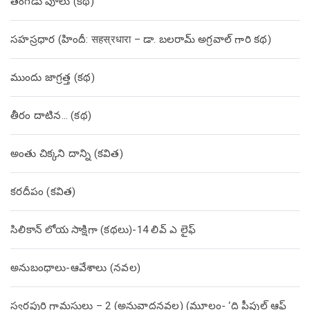
తంగేడు పూలు (క‌థ‌)
సహస్రధార (హిందీ: सहस्रधारा – డా. బలరామ్ అగ్రవాల్ గారి కథ)
ముందు జాగ్రత్త (క‌థ‌)
తీరం దాటిన… (క‌థ‌)
అంతు చిక్కని దాన్ని (కవిత)
కరదీపం (కవిత)
సిలికాన్ లోయ సాక్షిగా (కథలు)-14 లివ్ ఎ లైఫ్
అనుబంధాలు-ఆవేశాలు (నవల)
స్వర్ణపురి గ్రామస్థులు – 2 (అనువాదనవల) (మూలం- ‘ది పీపుల్ ఆఫ్