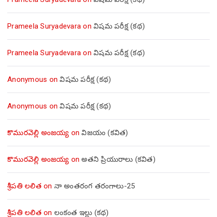
Prameela Suryadevara
on
విషమ పరీక్ష (క‌థ‌)
Prameela Suryadevara
on
విషమ పరీక్ష (క‌థ‌)
Anonymous
on
విషమ పరీక్ష (క‌థ‌)
Anonymous
on
విషమ పరీక్ష (క‌థ‌)
కొమురవెల్లి అంజయ్య
on
విజయం (కవిత)
కొమురవెల్లి అంజయ్య
on
అతని ప్రియురాలు (కవిత)
శ్రీపతి లలిత
on
నా అంతరంగ తరంగాలు-25
శ్రీపతి లలిత
on
లంకంత ఇల్లు (కథ)