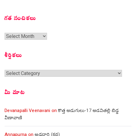
గత సంచికలు
గత
సంచికలు
శీర్షికలు
శీర్షికలు
మీ మాట
Devanapalli Veenavani
on
కొత్త అడుగులు-17 అడవితల్లి బిడ్డ
వీణావాణి
Annapurna
on
అడ్డదారి (కథ)