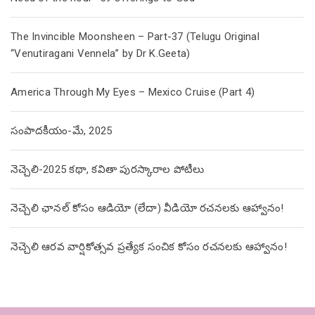
The Invincible Moonsheen – Part-37 (Telugu Original
“Venutiragani Vennela” by Dr K.Geeta)
America Through My Eyes – Mexico Cruise (Part 4)
సంపాదకీయం-మే, 2025
నెచ్చెలి-2025 కథా, కవితా పురస్కారాల పోటీలు
నెచ్చెలి ఛానల్ కోసం ఆడియో (లేదా) వీడియో రచనలకు ఆహ్వానం!
నెచ్చెలి ఆరవ వార్షికోత్సవ ప్రత్యేక సంచిక కోసం రచనలకు ఆహ్వానం!