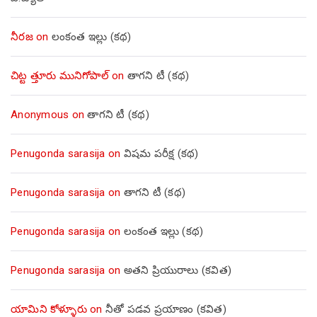
నీరజ
on
లంకంత ఇల్లు (కథ)
చిట్ట త్తూరు మునిగోపాల్
on
తాగని టీ (కథ)
Anonymous
on
తాగని టీ (కథ)
Penugonda sarasija
on
విషమ పరీక్ష (క‌థ‌)
Penugonda sarasija
on
తాగని టీ (కథ)
Penugonda sarasija
on
లంకంత ఇల్లు (కథ)
Penugonda sarasija
on
అతని ప్రియురాలు (కవిత)
యామిని కోళ్ళూరు
on
నీతో పడవ ప్రయాణం (కవిత)