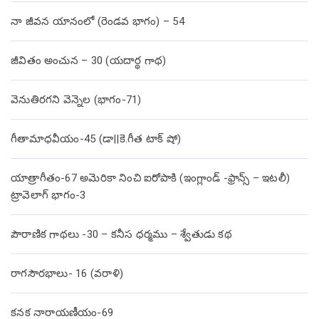
నా జీవన యానంలో (రెండవ భాగం) – 54
జీవితం అంచున – 30 (యదార్థ గాథ)
వెనుతిరగని వెన్నెల (భాగం-71)
గీతామాధవీయం-45 (డా||కె.గీత టాక్ షో)
యాత్రాగీతం-67 అమెరికా నించి ఐరోపాకి (ఇంగ్లాండ్ -ఫ్రాన్స్ – ఇటలీ)
ట్రావెలాగ్ భాగం-3
పౌరాణిక గాథలు -30 – కనీస ధర్మము – శ్వేతుడు కథ
రాగసౌరభాలు- 16 (వరాళి)
కనక నారాయణీయం-69