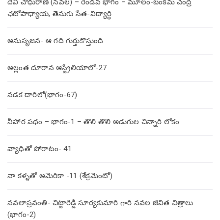
దేవి చౌధురాణి (నవల) – రెండవ భాగం – మూలం-బంకిమ చంద్ర
ఛటోపాధ్యాయ, తెనుగు సేత-విద్యార్థి
అనుసృజన- ఆ గది గుర్తుకొస్తుంది
అల్లంత దూరాన ఆస్ట్రేలియాలో-27
నడక దారిలో(భాగం-67)
నీహార పథం – భాగం-1 – తొలి తొలి అడుగుల చిన్నారి లోకం
వ్యాధితో పోరాటం- 41
నా కళ్ళతో అమెరికా -11 (శేక్రమెంటో)
నవలాస్రవంతి- చిట్టారెడ్డి సూర్యకుమారి గారి నవల జీవిత చిత్రాలు
(భాగం-2)