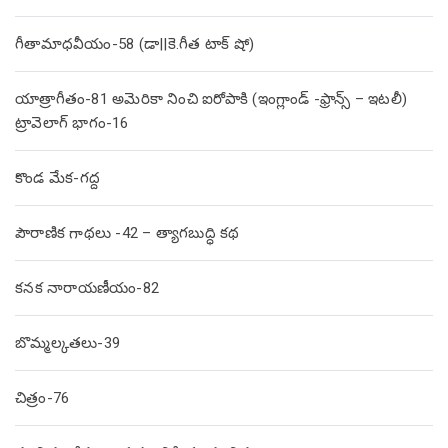
గీతామాధవీయం-58 (డా||కె.గీత టాక్ షో)
యాత్రాగీతం-81 అమెరికా నించి ఐరోపాకి (ఇంగ్లాండ్ -ఫ్రాన్స్ – ఇటలీ)
ట్రావెలాగ్ భాగం-16
కొండ మేక-గద్ద
పౌరాణిక గాథలు -42 – త్యాగబుద్ధి కథ
కనక నారాయణీయం-82
బొమ్మల్కతలు-39
చిత్రం-76