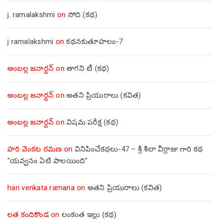
j. ramalakshmi
on
సోది (కథ)
j ramalakshmi
on
కథనకుతూహలం-7
అంబల్ల జనార్దన్
on
తాగని టీ (కథ)
అంబల్ల జనార్దన్
on
అతని ప్రియురాలు (కవిత)
అంబల్ల జనార్దన్
on
విషమ పరీక్ష (క‌థ‌)
హరి వెంకట రమణ
on
వినిపించేకథలు-47 – శ్రీ శీలా వీర్రాజు గారి కథ
“యవ్వనం ఏటి పాలయింది”
hari venkata ramana
on
అతని ప్రియురాలు (కవిత)
లత కందికొండ
on
లంకంత ఇల్లు (కథ)