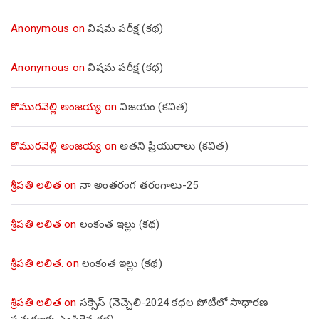
Anonymous
on
విషమ పరీక్ష (క‌థ‌)
Anonymous
on
విషమ పరీక్ష (క‌థ‌)
కొమురవెల్లి అంజయ్య
on
విజయం (కవిత)
కొమురవెల్లి అంజయ్య
on
అతని ప్రియురాలు (కవిత)
శ్రీపతి లలిత
on
నా అంతరంగ తరంగాలు-25
శ్రీపతి లలిత
on
లంకంత ఇల్లు (కథ)
శ్రీపతి లలిత.
on
లంకంత ఇల్లు (కథ)
శ్రీపతి లలిత
on
సక్సెస్ (నెచ్చెలి-2024 కథల పోటీలో సాధారణ