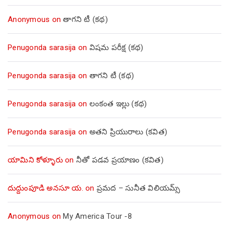
Anonymous
on
తాగని టీ (కథ)
Penugonda sarasija
on
విషమ పరీక్ష (క‌థ‌)
Penugonda sarasija
on
తాగని టీ (కథ)
Penugonda sarasija
on
లంకంత ఇల్లు (కథ)
Penugonda sarasija
on
అతని ప్రియురాలు (కవిత)
యామిని కోళ్ళూరు
on
నీతో పడవ ప్రయాణం (కవిత)
దుద్దుంపూడి అనసూ య.
on
ప్రమద – సునీత విలియమ్స్
Anonymous
on
My America Tour -8