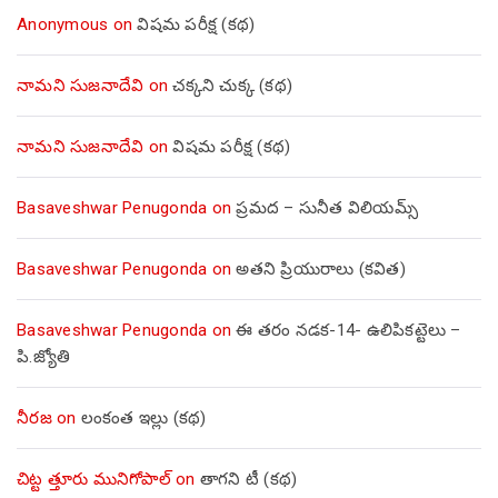
Anonymous
on
విషమ పరీక్ష (క‌థ‌)
నామని సుజనాదేవి
on
చక్కని చుక్క (కథ)
నామని సుజనాదేవి
on
విషమ పరీక్ష (క‌థ‌)
Basaveshwar Penugonda
on
ప్రమద – సునీత విలియమ్స్
Basaveshwar Penugonda
on
అతని ప్రియురాలు (కవిత)
Basaveshwar Penugonda
on
ఈ తరం నడక-14- ఉలిపికట్టెలు –
పి.జ్యోతి
నీరజ
on
లంకంత ఇల్లు (కథ)
చిట్ట త్తూరు మునిగోపాల్
on
తాగని టీ (కథ)