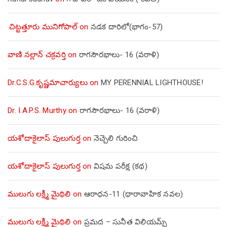
.చిట్టత్తూరు మునిగోపాల్
on
నడక దారిలో(భాగం-57)
వాణి నల్లాన్ చక్రవర్తి
on
రాగసౌరభాలు- 16 (వరాళి)
Dr.C.S.G.కృష్ణమాచార్యులు
on
MY PERENNIAL LIGHTHOUSE!
Dr. I.A.P.S. Murthy
on
రాగసౌరభాలు- 16 (వరాళి)
యశోదాకైలాస్ పులుగుర్త
on
నెచ్చెలి గురించి
యశోదాకైలాస్ పులుగుర్త
on
విషమ పరీక్ష (క‌థ‌)
ములుగు లక్ష్మీ మైథిలి
on
ఆరాధన-11 (ధారావాహిక నవల)
ములుగు లక్ష్మీ మైథిలి
on
ప్రమద – సునీత విలియమ్స్