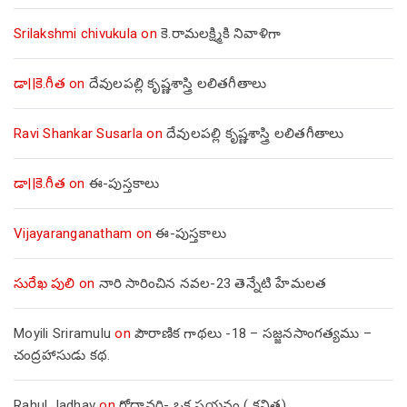
Srilakshmi chivukula
on
కె.రామలక్ష్మికి నివాళిగా
డా||కె.గీత
on
దేవులపల్లి కృష్ణశాస్త్రి లలితగీతాలు
Ravi Shankar Susarla
on
దేవులపల్లి కృష్ణశాస్త్రి లలితగీతాలు
డా||కె.గీత
on
ఈ-పుస్తకాలు
Vijayaranganatham
on
ఈ-పుస్తకాలు
సురేఖ పులి
on
నారి సారించిన నవల-23 తెన్నేటి హేమలత
Moyili Sriramulu
on
పౌరాణిక గాథలు -18 – సజ్జనసాంగత్యము –
చంద్రహాసుడు కథ.
Rahul Jadhav
on
గోదావరి- ఒక పయనం ( కవిత)