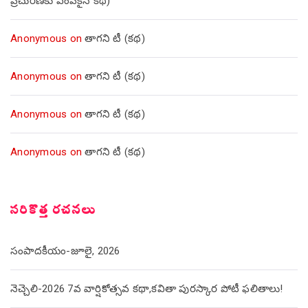
ప్రచురణకు ఎంపికైన కథ)
Anonymous
on
తాగని టీ (కథ)
Anonymous
on
తాగని టీ (కథ)
Anonymous
on
తాగని టీ (కథ)
Anonymous
on
తాగని టీ (కథ)
సరికొత్త రచనలు
సంపాదకీయం-జూలై, 2026
నెచ్చెలి-2026 7వ వార్షికోత్సవ కథా,కవితా పురస్కార పోటీ ఫలితాలు!