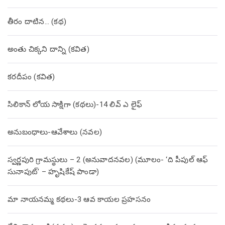
తీరం దాటిన… (క‌థ‌)
అంతు చిక్కని దాన్ని (కవిత)
కరదీపం (కవిత)
సిలికాన్ లోయ సాక్షిగా (కథలు)-14 లివ్ ఎ లైఫ్
అనుబంధాలు-ఆవేశాలు (నవల)
స్వర్ణపురి గ్రామస్థులు – 2 (అనువాదనవల) (మూలం- ‘ది పీపుల్ ఆఫ్
సునాపుట్’ – హృషికేష్ పాండా)
మా నాయనమ్మ కథలు-3 ఆవ కాయల ప్రహసనం