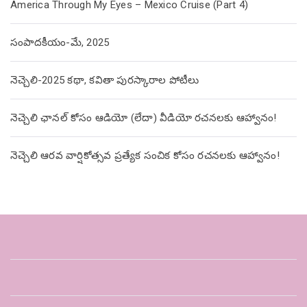
America Through My Eyes – Mexico Cruise (Part 4)
సంపాదకీయం-మే, 2025
నెచ్చెలి-2025 కథా, కవితా పురస్కారాల పోటీలు
నెచ్చెలి ఛానల్ కోసం ఆడియో (లేదా) వీడియో రచనలకు ఆహ్వానం!
నెచ్చెలి ఆరవ వార్షికోత్సవ ప్రత్యేక సంచిక కోసం రచనలకు ఆహ్వానం!