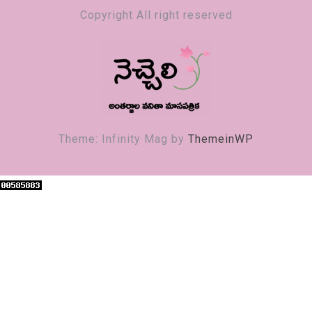
Copyright All right reserved
నెచ్చెలి
వనితా మాస పత్రిక
Theme: Infinity Mag by
ThemeinWP