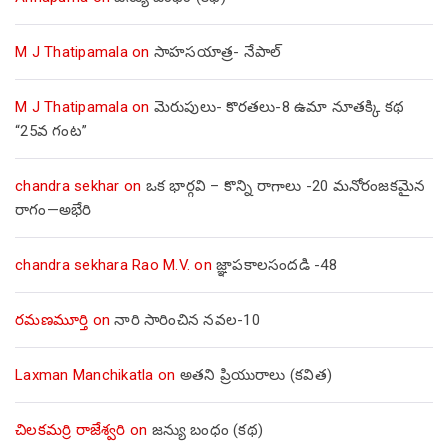
M J Thatipamala
on
సాహసయాత్ర- నేపాల్‌
M J Thatipamala
on
మెరుపులు- కొరతలు-8 ఉమా నూతక్కి కథ
“25వ గంట”
chandra sekhar
on
ఒక భార్గవి – కొన్ని రాగాలు -20 మనోరంజకమైన
రాగం—అభేరి
chandra sekhara Rao M.V.
on
జ్ఞాపకాలసందడి -48
రమణమూర్తి
on
నారి సారించిన నవల-10
Laxman Manchikatla
on
అతని ప్రియురాలు (కవిత)
చిలకమర్రి రాజేశ్వరి
on
జన్యు బంధం (కథ)