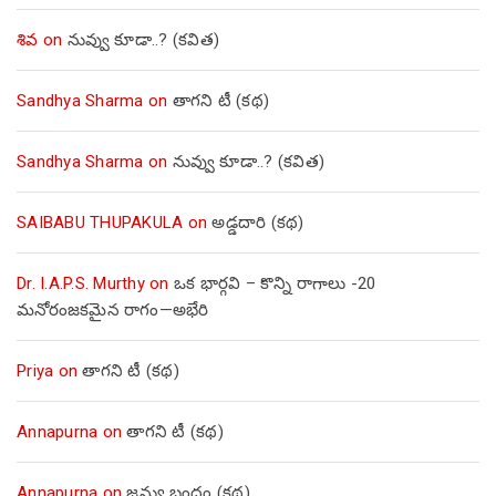
శివ
on
నువ్వు కూడా..? (కవిత)
Sandhya Sharma
on
తాగని టీ (కథ)
Sandhya Sharma
on
నువ్వు కూడా..? (కవిత)
SAIBABU THUPAKULA
on
అడ్డదారి (కథ)
Dr. I.A.P.S. Murthy
on
ఒక భార్గవి – కొన్ని రాగాలు -20
మనోరంజకమైన రాగం—అభేరి
Priya
on
తాగని టీ (కథ)
Annapurna
on
తాగని టీ (కథ)
Annapurna
on
జన్యు బంధం (కథ)