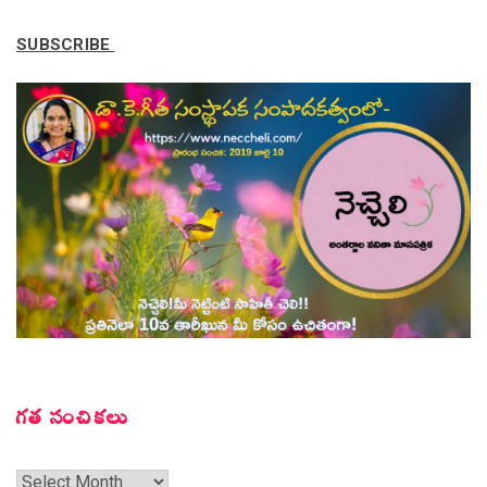
SUBSCRIBE
గత సంచికలు
గత