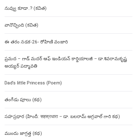
నువ్వు కూడా..? (కవిత)
వానొచ్చింది (కవిత)
ఈ తరం నడక-26- రోహిణి వంజారి
ప్రమద – గాడ్ మదర్ ఆఫ్ ఇండియన్ కార్డియాలజీ – డా.శివరామకృష్ణ
అయ్యర్ పద్మావతి
Dad’s little Princess (Poem)
తంగేడు పూలు (క‌థ‌)
సహస్రధార (హిందీ: सहस्रधारा – డా. బలరామ్ అగ్రవాల్ గారి కథ)
ముందు జాగ్రత్త (క‌థ‌)