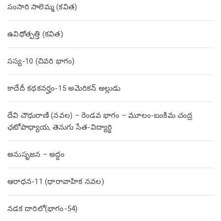
సంసారి సాలెమ్మ (కవిత)
ఉవిధోత్పత్తి (కవిత)
సస్య-10 (చివరి భాగం)
కాదేదీ కథకనర్హం-15 అమెరికన్ అల్లుడు
దేవి చౌధురాణి (నవల) – రెండవ భాగం – మూలం-బంకిమ చంద్ర
ఛటోపాధ్యాయ, తెనుగు సేత-విద్యార్థి
అనుసృజన – అద్దం
ఆరాధన-11 (ధారావాహిక నవల)
నడక దారిలో(భాగం-54)