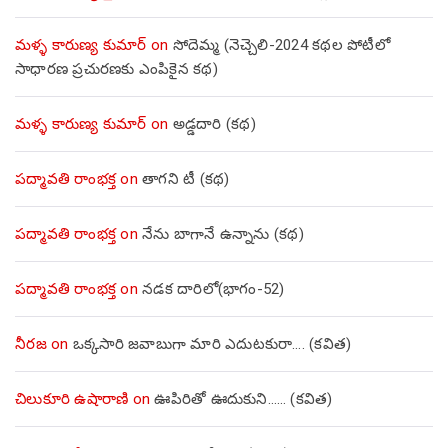
మళ్ళ కారుణ్య కుమార్
on
సోదెమ్మ (నెచ్చెలి-2024 కథల పోటీలో
సాధారణ ప్రచురణకు ఎంపికైన కథ)
మళ్ళ కారుణ్య కుమార్
on
అడ్డదారి (కథ)
పద్మావతి రాంభక్త
on
తాగని టీ (కథ)
పద్మావతి రాంభక్త
on
నేను బాగానే ఉన్నాను (క‌థ‌)
పద్మావతి రాంభక్త
on
నడక దారిలో(భాగం-52)
నీరజ
on
ఒక్కసారి జవాబుగా మారి ఎదుటకురా…. (కవిత)
చిలుకూరి ఉషారాణి
on
ఊపిరితో ఊదుకుని…… (కవిత)