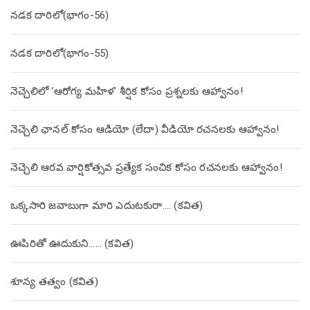
నడక దారిలో(భాగం-56)
నడక దారిలో(భాగం-55)
నెచ్చెలిలో ‘ఆరోగ్య మహిళ’ శీర్షిక కోసం ప్రశ్నలకు ఆహ్వానం!
నెచ్చెలి ఛానల్ కోసం ఆడియో (లేదా) వీడియో రచనలకు ఆహ్వానం!
నెచ్చెలి ఆరవ వార్షికోత్సవ ప్రత్యేక సంచిక కోసం రచనలకు ఆహ్వానం!
ఒక్కసారి జవాబుగా మారి ఎదుటకురా…. (కవిత)
ఊపిరితో ఊదుకుని…… (కవిత)
శూన్య తత్వం (కవిత)