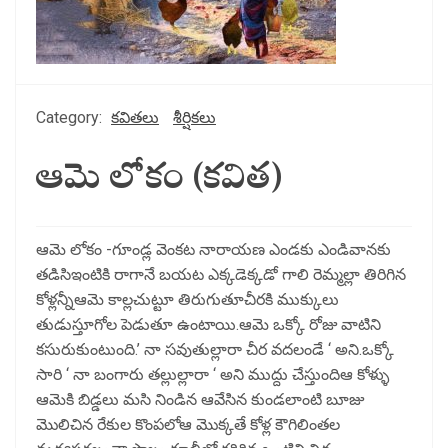
Category:
కవితలు
శీర్షికలు
ఆమె లోకం (కవిత)
ఆమె లోకం -గూండ్ల వెంకట నారాయణ ఎండకు ఎండివానకు
తడిసిఇంటికి రాగానే బయట ఎక్కడెక్కడో గాలి రెమ్మల్లా తిరిగిన
కోళ్లన్నీఆమె కాల్లచుట్టూ తిరుగుతూచీరకి ముక్కులు
తుడుస్తూగోల పెడుతూ ఉంటాయి.ఆమె ఒక్కో రోజు వాటిని
కసురుకుంటుంది.’ నా సవుతుల్లారా చీర వదలండే ‘ అని.ఒక్కో
సారి ‘ నా బంగారు తల్లుల్లారా ‘ అని ముద్దు చేస్తుందిఆ కోళ్ళు
ఆమెకి బిడ్డలు మసి నిండిన ఆవేసిన కుండలాంటి బూజు
మొలిచిన రేకుల కొంపలోఆ మొక్కతే కోళ్ల కౌగిలింతల