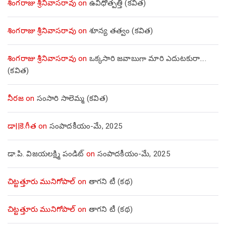
శింగరాజు శ్రీనివాసరావు
on
ఉవిధోత్పత్తి (కవిత)
శింగరాజు శ్రీనివాసరావు
on
శూన్య తత్వం (కవిత)
శింగరాజు శ్రీనివాసరావు
on
ఒక్కసారి జవాబుగా మారి ఎదుటకురా….
(కవిత)
నీరజ
on
సంసారి సాలెమ్మ (కవిత)
డా||కె.గీత
on
సంపాదకీయం-మే, 2025
డా.పి. విజయలక్ష్మి పండిట్
on
సంపాదకీయం-మే, 2025
చిట్టత్తూరు మునిగోపాల్
on
తాగని టీ (కథ)
చిట్టత్తూరు మునిగోపాల్
on
తాగని టీ (కథ)