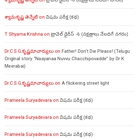
శ్యామకృష్ణ తెన్నేటి
on
విషమ పరీక్ష (క‌థ‌)
T Shyama Krishna
on
ట్రావెల్ డైరీస్ -6 (నక్షత్రాలు నేలదిగే నగరం)
Dr.C.S.G.కృష్ణమాచార్యులు
on
Father! Don’t Die Please! (Telugu
Original story “Naayanaa Nuvvu Chacchipovadde” by Dr K.
Meerabai)
Dr.C.S.G.కృష్ణమాచార్యులు
on
A flickering street light
Prameela Suryadevara
on
విషమ పరీక్ష (క‌థ‌)
Prameela Suryadevara
on
విషమ పరీక్ష (క‌థ‌)
Prameela Suryadevara
on
విషమ పరీక్ష (క‌థ‌)