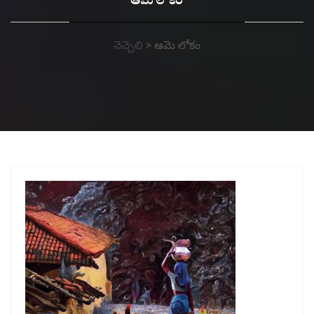
ఆమె లోకం
నెచ్చెలి
>
ఆమె లోకం