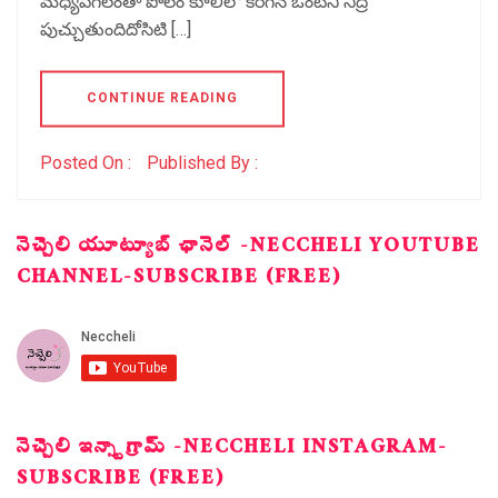
మధ్యపగలంతా పొలం కూలీలో కరిగిన ఒంటిని నిద్ర
పుచ్చుతుందిదోసిటి […]
CONTINUE READING
Posted On :
Published By :
నెచ్చెలి యూట్యూబ్ ఛానెల్ -NECCHELI YOUTUBE
CHANNEL-SUBSCRIBE (FREE)
నెచ్చెలి ఇన్స్టాగ్రామ్ -NECCHELI INSTAGRAM-
SUBSCRIBE (FREE)