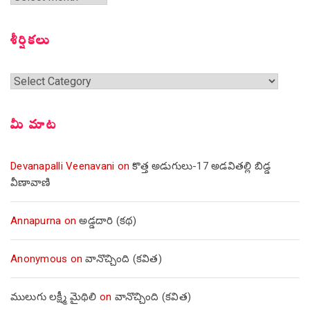
సంచికలు
శీర్షికలు
శీర్షికలు
మీ మాట
Devanapalli Veenavani
on
కొత్త అడుగులు-17 అడవితల్లి బిడ్డ
వీణావాణి
Annapurna
on
అడ్డదారి (కథ)
Anonymous
on
వానొచ్చింది (కవిత)
ములుగు లక్ష్మీ మైథిలి
on
వానొచ్చింది (కవిత)