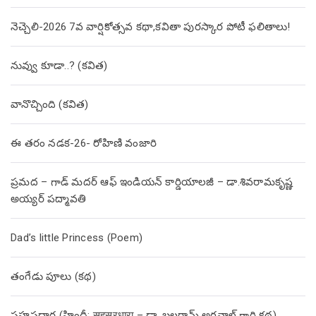
నెచ్చెలి-2026 7వ వార్షికోత్సవ కథా,కవితా పురస్కార పోటీ ఫలితాలు!
నువ్వు కూడా..? (కవిత)
వానొచ్చింది (కవిత)
ఈ తరం నడక-26- రోహిణి వంజారి
ప్రమద – గాడ్ మదర్ ఆఫ్ ఇండియన్ కార్డియాలజీ – డా.శివరామకృష్ణ
అయ్యర్ పద్మావతి
Dad’s little Princess (Poem)
తంగేడు పూలు (క‌థ‌)
సహస్రధార (హిందీ: सहस्रधारा – డా. బలరామ్ అగ్రవాల్ గారి కథ)