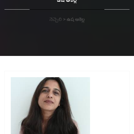
ఉష ఆకెల్ల
నెచ్చెలి
>
ఉష ఆకెల్ల