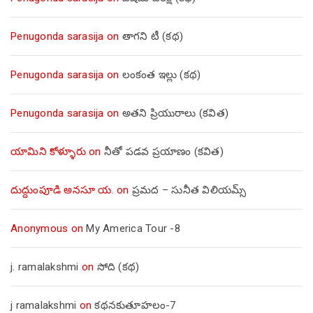
Penugonda sarasija
on
తాగని టీ (కథ)
Penugonda sarasija
on
లంకంత ఇల్లు (కథ)
Penugonda sarasija
on
అతని ప్రియురాలు (కవిత)
యామిని కోళ్ళూరు
on
నీతో పడవ ప్రయాణం (కవిత)
దుద్దుంపూడి అనసూ య.
on
ప్రమద – సునీత విలియమ్స్
Anonymous
on
My America Tour -8
j. ramalakshmi
on
సోది (కథ)
j ramalakshmi
on
కథనకుతూహలం-7