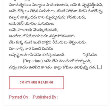
పరామర్శకులు పద్యాలు పాడుతుంటరు, ఆమె ఓ వృద్ధవర్షీయసి,
ఆమె కోర్కెలు తెగిన పతంగులు, తొంటి విరిగినా తీరని మరణేచ్ఛ;
వచ్చిన వాళ్ళందరు రాని మృత్యువును కోరుకుంటరు,
అమెరికన్ యాసల మనుమలు
ఆమె పాదాలకు మొక్కుతుంటరు,
ఆంటీలు లోనికీ బయటకూ వస్తూపోతుంటరు,
వేట కుక్క వంటి ఇంటి డాక్టరు రీడింగులు తీస్తుంటడు.
మా నాన్న గారి మంచి మనసు
అస్పష్ట అవగాహనను శంకిస్తుంటుంది. నిర్గమనం
(Departure) ఆమె లేచి మంచంలో కూర్చుంది,
చర్మం బాధల ఉలిపిరి కాగితం, జుట్టు కోమల తెలిపుష్ప దళం […]
CONTINUE READING
Posted On :
Published By :