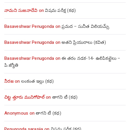
నామని సుజనాదేవి
on
విషమ పరీక్ష (క‌థ‌)
Basaveshwar Penugonda
on
ప్రమద – సునీత విలియమ్స్
Basaveshwar Penugonda
on
అతని ప్రియురాలు (కవిత)
Basaveshwar Penugonda
on
ఈ తరం నడక-14- ఉలిపికట్టెలు –
పి.జ్యోతి
నీరజ
on
లంకంత ఇల్లు (కథ)
చిట్ట త్తూరు మునిగోపాల్
on
తాగని టీ (కథ)
Anonymous
on
తాగని టీ (కథ)
Penugonda sarasija
on
విషమ పరీక్ష (క‌థ‌)