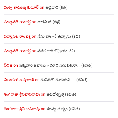
మళ్ళ కారుణ్య కుమార్
on
అడ్డదారి (కథ)
పద్మావతి రాంభక్త
on
తాగని టీ (కథ)
పద్మావతి రాంభక్త
on
నేను బాగానే ఉన్నాను (క‌థ‌)
పద్మావతి రాంభక్త
on
నడక దారిలో(భాగం-52)
నీరజ
on
ఒక్కసారి జవాబుగా మారి ఎదుటకురా…. (కవిత)
చిలుకూరి ఉషారాణి
on
ఊపిరితో ఊదుకుని…… (కవిత)
శింగరాజు శ్రీనివాసరావు
on
ఉవిధోత్పత్తి (కవిత)
శింగరాజు శ్రీనివాసరావు
on
శూన్య తత్వం (కవిత)