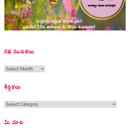
గత సంచికలు
గత
సంచికలు
శీర్షికలు
శీర్షికలు
మీ మాట