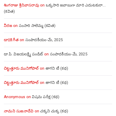
శింగరాజు శ్రీనివాసరావు
on
ఒక్కసారి జవాబుగా మారి ఎదుటకురా….
(కవిత)
నీరజ
on
సంసారి సాలెమ్మ (కవిత)
డా||కె.గీత
on
సంపాదకీయం-మే, 2025
డా.పి. విజయలక్ష్మి పండిట్
on
సంపాదకీయం-మే, 2025
చిట్టత్తూరు మునిగోపాల్
on
తాగని టీ (కథ)
చిట్టత్తూరు మునిగోపాల్
on
తాగని టీ (కథ)
Anonymous
on
విషమ పరీక్ష (క‌థ‌)
నామని సుజనాదేవి
on
చక్కని చుక్క (కథ)