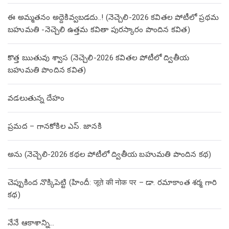
ఈ అమ్మతనం అద్దెకివ్వబడదు..! (నెచ్చెలి-2026 కవితల పోటీలో ప్రథమ
బహుమతి -నెచ్చెలి ఉత్తమ కవితా పురస్కారం పొందిన కవిత)
కొత్త ఋతువు శ్వాస (నెచ్చెలి-2026 కవితల పోటీలో ద్వితీయ
బహుమతి పొందిన కవిత)
వడలుతున్న దేహం
ప్రమద – గానకోకిల ఎస్. జానకి
అను (నెచ్చెలి-2026 కథల పోటీలో ద్వితీయ బహుమతి పొందిన కథ)
చెప్పుకింద నొక్కిపెట్టి (హిందీ: जूते की नोक पर – డా. రమాకాంత శర్మ గారి
కథ)
నేనే ఆకాశాన్ని…