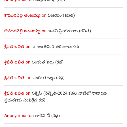
కొమురవెల్లి అంజయ్య
on
విజయం (కవిత)
కొమురవెల్లి అంజయ్య
on
అతని ప్రియురాలు (కవిత)
శ్రీపతి లలిత
on
నా అంతరంగ తరంగాలు-25
శ్రీపతి లలిత
on
లంకంత ఇల్లు (కథ)
శ్రీపతి లలిత.
on
లంకంత ఇల్లు (కథ)
శ్రీపతి లలిత
on
సక్సెస్ (నెచ్చెలి-2024 కథల పోటీలో సాధారణ
ప్రచురణకు ఎంపికైన కథ)
Anonymous
on
తాగని టీ (కథ)