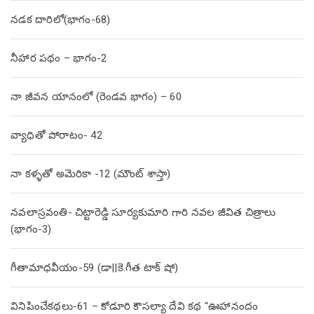
నడక దారిలో(భాగం-68)
నీహార పథం – భాగం-2
నా జీవన యానంలో (రెండవ భాగం) – 60
వ్యాధితో పోరాటం- 42
నా కళ్ళతో అమెరికా -12 (మౌంట్ శాస్తా)
నవలాస్రవంతి- చిట్టారెడ్డి సూర్యకుమారి గారి నవల జీవిత చిత్రాలు
(భాగం-3)
గీతామాధవీయం-59 (డా||కె.గీత టాక్ షో)
వినిపించేకథలు-61 – కోడూరి కౌసల్యా దేవి కథ “ఊహానందం