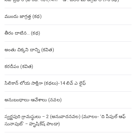
ముందు జాగ్రత్త (క‌థ‌)
తీరం దాటిన… (క‌థ‌)
అంతు చిక్కని దాన్ని (కవిత)
కరదీపం (కవిత)
సిలికాన్ లోయ సాక్షిగా (కథలు)-14 లివ్ ఎ లైఫ్
అనుబంధాలు-ఆవేశాలు (నవల)
స్వర్ణపురి గ్రామస్థులు – 2 (అనువాదనవల) (మూలం- ‘ది పీపుల్ ఆఫ్
సునాపుట్’ – హృషికేష్ పాండా)