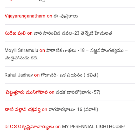
Vijayaranganatham
on
ఈ-పుస్తకాలు
సురేఖ పులి
on
నారి సారించిన నవల-23 తెన్నేటి హేమలత
Moyili Sriramulu
on
పౌరాణిక గాథలు -18 – సజ్జనసాంగత్యము –
చంద్రహాసుడు కథ.
Rahul Jadhav
on
గోదావరి- ఒక పయనం ( కవిత)
.చిట్టత్తూరు మునిగోపాల్
on
నడక దారిలో(భాగం-57)
వాణి నల్లాన్ చక్రవర్తి
on
రాగసౌరభాలు- 16 (వరాళి)
Dr.C.S.G.కృష్ణమాచార్యులు
on
MY PERENNIAL LIGHTHOUSE!