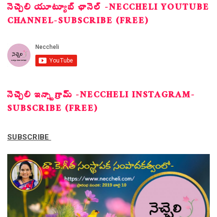
నెచ్చెలి యూట్యూబ్ ఛానెల్ -NECCHELI YOUTUBE
CHANNEL-SUBSCRIBE (FREE)
నెచ్చెలి ఇన్స్టాగ్రామ్ -NECCHELI INSTAGRAM-
SUBSCRIBE (FREE)
SUBSCRIBE