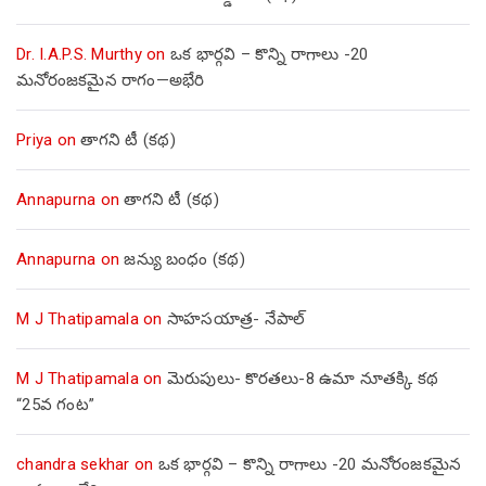
Dr. I.A.P.S. Murthy
on
ఒక భార్గవి – కొన్ని రాగాలు -20
మనోరంజకమైన రాగం—అభేరి
Priya
on
తాగని టీ (కథ)
Annapurna
on
తాగని టీ (కథ)
Annapurna
on
జన్యు బంధం (కథ)
M J Thatipamala
on
సాహసయాత్ర- నేపాల్‌
M J Thatipamala
on
మెరుపులు- కొరతలు-8 ఉమా నూతక్కి కథ
“25వ గంట”
chandra sekhar
on
ఒక భార్గవి – కొన్ని రాగాలు -20 మనోరంజకమైన