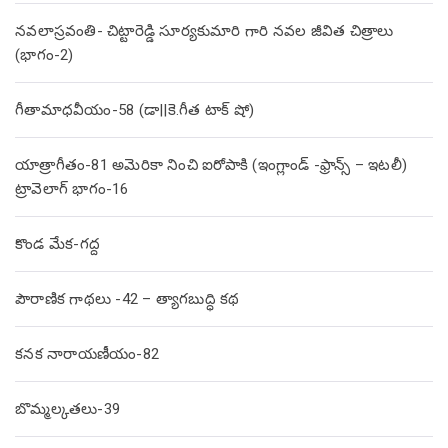
నవలాస్రవంతి- చిట్టారెడ్డి సూర్యకుమారి గారి నవల జీవిత చిత్రాలు
(భాగం-2)
గీతామాధవీయం-58 (డా||కె.గీత టాక్ షో)
యాత్రాగీతం-81 అమెరికా నించి ఐరోపాకి (ఇంగ్లాండ్ -ఫ్రాన్స్ – ఇటలీ)
ట్రావెలాగ్ భాగం-16
కొండ మేక-గద్ద
పౌరాణిక గాథలు -42 – త్యాగబుద్ధి కథ
కనక నారాయణీయం-82
బొమ్మల్కతలు-39