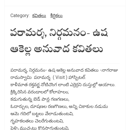
Category:
కవితలు
శీర్షికలు
పరామర్శ, నిర్గమనం- ఉష
ఆకెల్ల అనువాద కవితలు
పరామర్శ, నిర్గమనం- ఉష ఆకెల్ల అనువాద కవితలు -నాగరాజు
రామస్వామి పరామర్శ ( Visit ) హాస్పిటల్.
కాళీమాత రక్తవర్ణ నోటిచొంగ లాంటి ఎర్రెర్రని దుస్తుల్లో ఆయాలు.
క్రిక్కిరిసిన వరండాలలో కోలాహలం;
కడుగుతున్న బెడ్ పాన్ల గణగణలు,
ఓదార్పుల, దూషణల రణగొణలు, అన్ని చికాకుల నడుమ
ఆమె గదిలో బట్టలు వేలాడుతుంటవి,
గృహకలతలు చెలరేగుతుంటవి,
పెళ్ళి ముచ్చట్లు కొనసాగుతుంటవి,