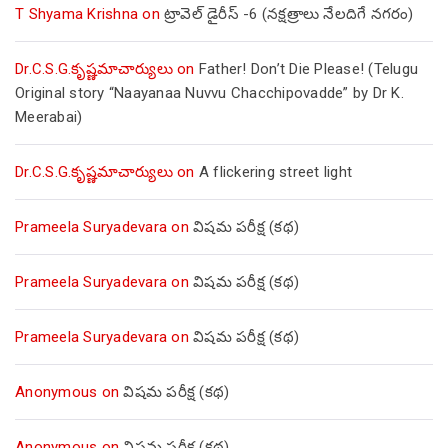
T Shyama Krishna
on
ట్రావెల్ డైరీస్ -6 (నక్షత్రాలు నేలదిగే నగరం)
Dr.C.S.G.కృష్ణమాచార్యులు
on
Father! Don’t Die Please! (Telugu
Original story “Naayanaa Nuvvu Chacchipovadde” by Dr K.
Meerabai)
Dr.C.S.G.కృష్ణమాచార్యులు
on
A flickering street light
Prameela Suryadevara
on
విషమ పరీక్ష (క‌థ‌)
Prameela Suryadevara
on
విషమ పరీక్ష (క‌థ‌)
Prameela Suryadevara
on
విషమ పరీక్ష (క‌థ‌)
Anonymous
on
విషమ పరీక్ష (క‌థ‌)
Anonymous
on
విషమ పరీక్ష (క‌థ‌)