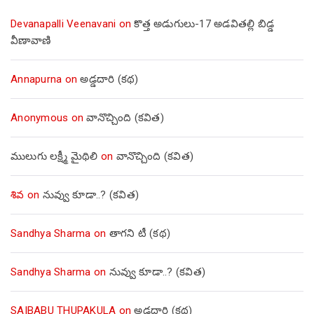
Devanapalli Veenavani
on
కొత్త అడుగులు-17 అడవితల్లి బిడ్డ
వీణావాణి
Annapurna
on
అడ్డదారి (కథ)
Anonymous
on
వానొచ్చింది (కవిత)
ములుగు లక్ష్మీ మైథిలి
on
వానొచ్చింది (కవిత)
శివ
on
నువ్వు కూడా..? (కవిత)
Sandhya Sharma
on
తాగని టీ (కథ)
Sandhya Sharma
on
నువ్వు కూడా..? (కవిత)
SAIBABU THUPAKULA
on
అడ్డదారి (కథ)