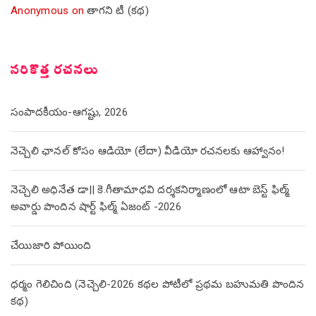
Anonymous
on
తాగని టీ (కథ)
సరికొత్త రచనలు
సంపాదకీయం-ఆగష్టు, 2026
నెచ్చెలి ఛానల్ కోసం ఆడియో (లేదా) వీడియో రచనలకు ఆహ్వానం!
నెచ్చెలి అధినేత డా|| కె.గీతామాధవి దర్శకనిర్మాణంలో ఆటా బెస్ట్ ఫిల్మ్
అవార్డు పొందిన షార్ట్ ఫిల్మ్ ఏజంట్ -2026
చేయిజారి పోయింది
ధర్మం గెలిచింది (నెచ్చెలి-2026 కథల పోటీలో ప్రథమ బహుమతి పొందిన
కథ)