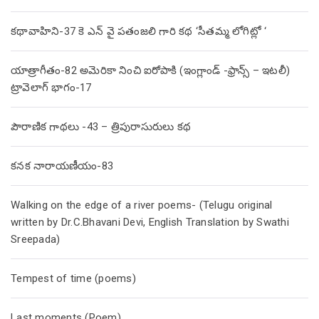
కథావాహిని-37 కె ఎన్ వై పతంజలి గారి కథ ‘సీతమ్మ లోగిట్లో ‘
యాత్రాగీతం-82 అమెరికా నించి ఐరోపాకి (ఇంగ్లాండ్ -ఫ్రాన్స్ – ఇటలీ)
ట్రావెలాగ్ భాగం-17
పౌరాణిక గాథలు -43 – త్రిపురాసురులు కథ
కనక నారాయణీయం-83
Walking on the edge of a river poems- (Telugu original
written by Dr.C.Bhavani Devi, English Translation by Swathi
Sreepada)
Tempest of time (poems)
Last moments (Poem)