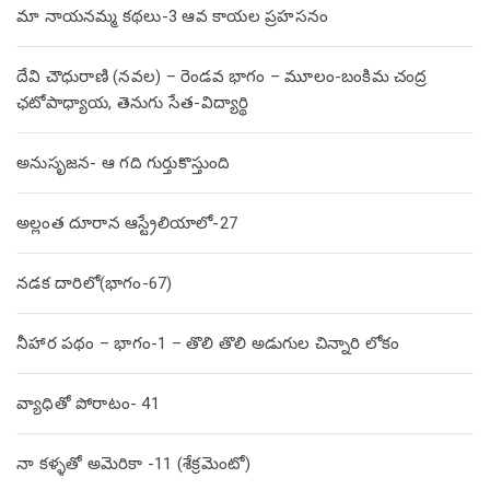
మా నాయనమ్మ కథలు-3 ఆవ కాయల ప్రహసనం
దేవి చౌధురాణి (నవల) – రెండవ భాగం – మూలం-బంకిమ చంద్ర
ఛటోపాధ్యాయ, తెనుగు సేత-విద్యార్థి
అనుసృజన- ఆ గది గుర్తుకొస్తుంది
అల్లంత దూరాన ఆస్ట్రేలియాలో-27
నడక దారిలో(భాగం-67)
నీహార పథం – భాగం-1 – తొలి తొలి అడుగుల చిన్నారి లోకం
వ్యాధితో పోరాటం- 41
నా కళ్ళతో అమెరికా -11 (శేక్రమెంటో)