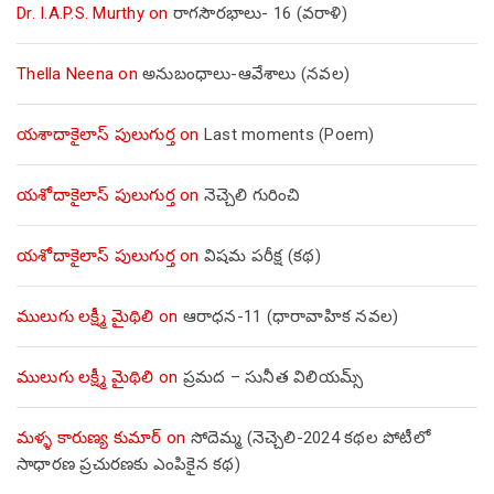
Dr. I.A.P.S. Murthy
on
రాగసౌరభాలు- 16 (వరాళి)
Thella Neena
on
అనుబంధాలు-ఆవేశాలు (నవల)
యశాదాకైలాస్ పులుగుర్త
on
Last moments (Poem)
యశోదాకైలాస్ పులుగుర్త
on
నెచ్చెలి గురించి
యశోదాకైలాస్ పులుగుర్త
on
విషమ పరీక్ష (క‌థ‌)
ములుగు లక్ష్మీ మైథిలి
on
ఆరాధన-11 (ధారావాహిక నవల)
ములుగు లక్ష్మీ మైథిలి
on
ప్రమద – సునీత విలియమ్స్
మళ్ళ కారుణ్య కుమార్
on
సోదెమ్మ (నెచ్చెలి-2024 కథల పోటీలో
సాధారణ ప్రచురణకు ఎంపికైన కథ)