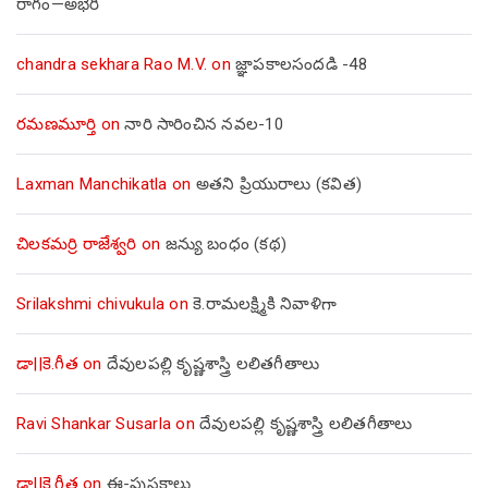
రాగం—అభేరి
chandra sekhara Rao M.V.
on
జ్ఞాపకాలసందడి -48
రమణమూర్తి
on
నారి సారించిన నవల-10
Laxman Manchikatla
on
అతని ప్రియురాలు (కవిత)
చిలకమర్రి రాజేశ్వరి
on
జన్యు బంధం (కథ)
Srilakshmi chivukula
on
కె.రామలక్ష్మికి నివాళిగా
డా||కె.గీత
on
దేవులపల్లి కృష్ణశాస్త్రి లలితగీతాలు
Ravi Shankar Susarla
on
దేవులపల్లి కృష్ణశాస్త్రి లలితగీతాలు
డా||కె.గీత
on
ఈ-పుస్తకాలు