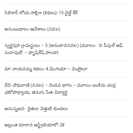
సిలికాన్ లోయ సాక్షిగా (కథలు)-15 చైల్డ్ కేర్
అనుబంధాలు-ఆవేశాలు (నవల)
స్వర్ణపురి గ్రామస్థులు – 3 (అనువాదనవల) (మూలం- ‘ది పీపుల్ ఆఫ్
సునాపుట్’ – హృషికేష్ పాండా)
మా నాయనమ్మ కథలు-4 మొగుడూ – మొబైలూ
దేవి చౌధురాణి (నవల) – రెండవ భాగం – మూలం-బంకిమ చంద్ర
ఛటోపాధ్యాయ, తెనుగు సేత-విద్యార్థి
అనుసృజన- రైతుల నెత్తుటి కుండలు
అల్లంత దూరాన ఆస్ట్రేలియాలో-28