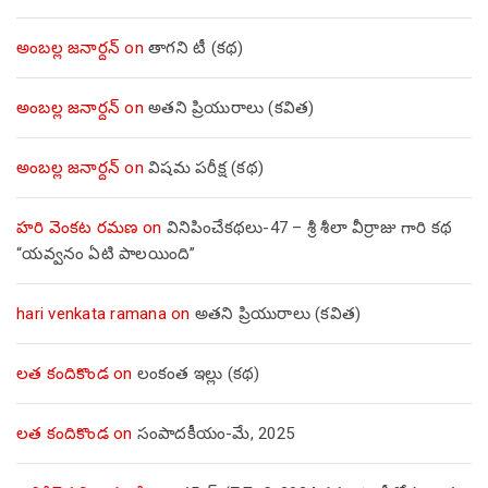
అంబల్ల జనార్దన్
on
తాగని టీ (కథ)
అంబల్ల జనార్దన్
on
అతని ప్రియురాలు (కవిత)
అంబల్ల జనార్దన్
on
విషమ పరీక్ష (క‌థ‌)
హరి వెంకట రమణ
on
వినిపించేకథలు-47 – శ్రీ శీలా వీర్రాజు గారి కథ
“యవ్వనం ఏటి పాలయింది”
hari venkata ramana
on
అతని ప్రియురాలు (కవిత)
లత కందికొండ
on
లంకంత ఇల్లు (కథ)
లత కందికొండ
on
సంపాదకీయం-మే, 2025